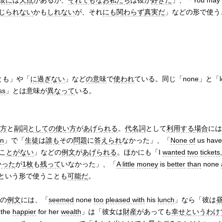
彼に
は
欠点
があるが、
それでもなお
私たち
は彼が
好きだ
」、「You may
じられない
かも
しれない
が、それ
にも関わらず
真実だ
」などの形で使う
とも」や「
に過ぎない
」など
の意味
で
使われ
ている。同じ「none」と「l
ss
」とは意味が
異なって
いる。
方
と
副詞
としての
使い方
が
あげられる
。
代名詞
として
利用する
場合
には
on
」で「
生徒
は
誰も
その
問題
に
答えられ
なかった」、「
None of
us hav
こ
とがない
」などの
例文
が
あげられる
。ほかにも「I
wanted
two
tickets
かった
が
1枚
も
残って
いなかった」、「
A little
money
is
better
than
none
という形で使うことも
可能だ
。
の
例文
には、「
seemed
none
too
pleased with
his
lunch
」なら「彼は
 the
happier
for her
wealth
」は「彼女は
財産
があっても
幸せ
というわけ