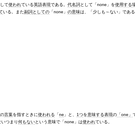
%
して
使われ
ている
英語表現
である。
代名詞
として「none」を
使用する
て
いる。また
副詞
としての
「none」
の意味
は、「少しも～ない」である
の
言葉
を指すときに
使われる
「
ne
」と、
1つ
を
意味する
表現
の
「one」
ないつまり
何もない
という意味で「none」は
使われ
ている。