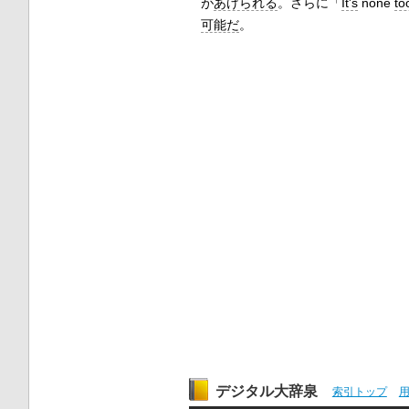
が
あげられる
。さらに「
It's
none
to
可能だ
。
デジタル大辞泉
索引トップ