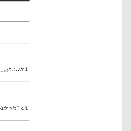
ール
とよぶかま
れ
なかったことを