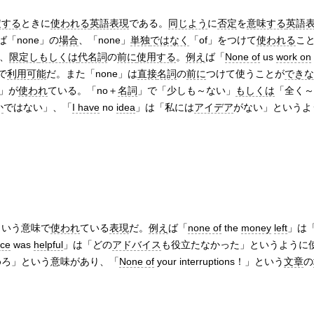
定する
ときに
使われる
英語表現
である。
同じよう
に
否定
を
意味する
英語
ば「none」の
場合
、「none」
単独
ではなく
「of」をつけて
使われる
こ
で、
限定し
もしくは
代名詞
の
前に
使用する
。
例え
ば「
None of
us
work on
で
利用可能
だ。また「none」は
直接
名詞
の
前に
つけて使うことが
できな
o」が
使われ
ている。「no＋
名詞
」で「少しも～ない」
もしくは
「全く～
か
ではない」、「
I have
no
idea
」は「私には
アイデア
がない」というよ
という意味で
使われ
ている
表現
だ。
例え
ば「
none of
the
money
left
」は
ice
was
helpful
」は「どの
アドバイス
も役立たなかった」というように
めろ」という意味があり、「
None of
your interruptions！」という
文章
の