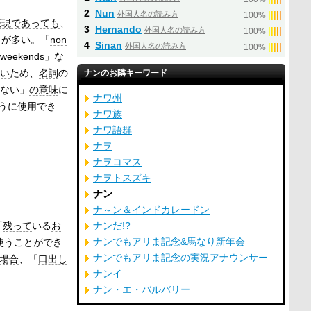
2
Nun
外国人名の読み方
|
|
|
|
|
100%
表現
であっても
、
3
Hernando
外国人名の読み方
|
|
|
|
|
100%
とが多い。「
non
4
Sinan
外国人名の読み方
|
|
|
|
|
100%
weekends
」な
い
ため、
名詞
の
ナンのお隣キーワード
ない」
の意味
に
ナワ州
うに
使用でき
ナワ族
ナワ語群
ナヲ
ナヲコマス
ナヲトスズキ
ナン
ナ～ン＆インドカレードン
ナンだ!?
「
残って
いる
お
ナンでもアリま記念&馬なり新年会
使うことができ
ナンでもアリま記念の実況アナウンサー
場合
、「
口出し
ナンイ
ナン・エ・バルバリー