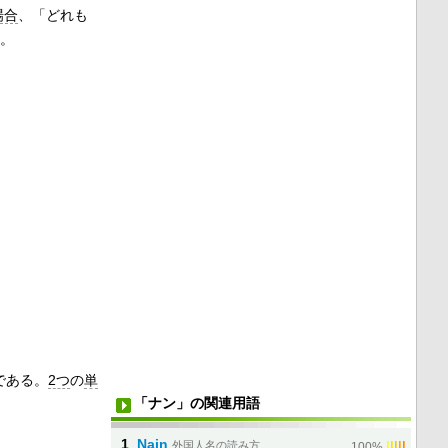
場合
、「どれも
。
である。
2つ
の
単
「ナン」の関連用語
1
Nain
外国人名の読み方
|
|
|
|
|
100%