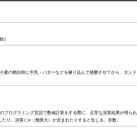
助］
】
小麦
の
精白
粉に
牛乳
・
バター
などを
練り
込んで
発酵
させてから、
タンド
ー
の
プログラミング言語
で
数値計算
をする際に、
正常な
演算
結果
が
得ら
したり、
演算
に∞（
無限大
）が
含まれ
たりすると
生じ
る。
非数
。