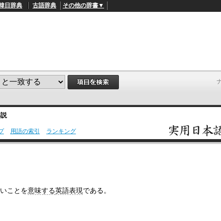
韓日辞典
古語辞典
その他の辞書▼
解説
プ
用語の索引
ランキング
L
/
o
a
d
e
d
:
いことを
意味する
英語表現
である。
5
3
.
5
7