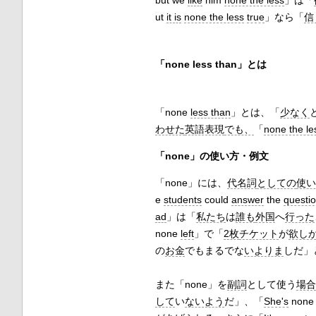
but we
like
him
none the less
」は「
ut
it is
none the less
true
」なら「
信
「none less than」とは
「none
less than
」とは、「
少なく
わせた
英語表現
でも、
「
none the le
「none」の使い方・例文
「none」には、
代名詞
としての
使い
e
students
could
answer
the
questi
ad
」は「
私たち
は
誰も
外国
へ
行った
none
left
」で「
2枚
チケット
が
欲し
の
お金
でもまるでな
いよりま
しだ」
また「none」を
副詞
として使う
場合
して
い
ないよう
だ」、「
She's
none