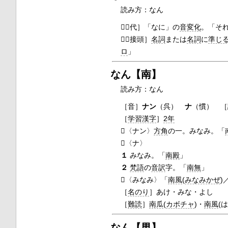
読み方：なん

［代］
「なに」の
音変化
。「そ

［接頭］
名詞
または
名詞
に
準じ
ロ
」
なん【南】
読み方：なん
［音］
ナン
（呉）
ナ
（慣） ［
［
学習漢字
］
2年
〈ナン〉
方角
の一。みなみ。「
〈ナ〉
１
みなみ。「
南殿
」
２
梵語
の
音訳
字。「
南無
」
〈みなみ〉「
南風
(
みなみかぜ
)
［
名のり
］あけ・みな・よし
［
難読
］
南瓜
(
カボチャ
)・
南風
(
なん【男】