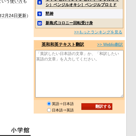
という
使い方
も
シ）ベンジルオキシ］ベンジルブロミド
黙祷
年
2月24日
更新
）
新島式コロニー回転受け身
>>もっとランキングを見る
英和和英テキスト翻訳
>> Weblio翻訳
英語⇒日本語
日本語⇒英語