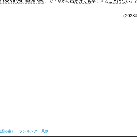
o soon
if you
leave
now
」で「今から出
かけても
早すぎる
ことはな
い」
（
2023
用語の索引
ランキング
凡例