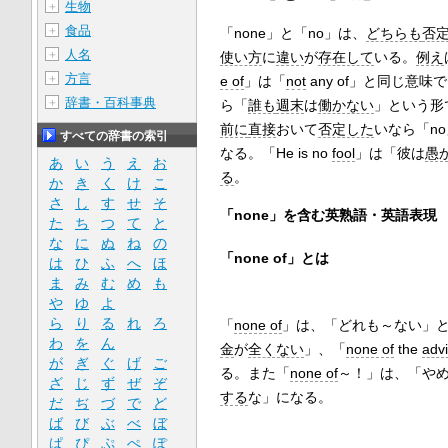
生物
＋
食品
＋
「none」と「no」は、
どちらも
否
人名
＋
使い方
に
違い
が
存在して
いる。
例え
方言
＋
e of
」は「
not
any of」と同じ意味
辞書・百科事典
＋
ら「
誰も
週末
は
働かない
」という形
前に
直接
おいて
否定した
いなら「n
すべての辞書の索引
なる。「He is no
fool
」は「彼は
愚
あ
い
う
え
お
る
。
か
き
く
け
こ
さ
し
す
せ
そ
「none」を含む英熟語・英語表現
た
ち
つ
て
と
な
に
ぬ
ね
の
「none of」とは
は
ひ
ふ
へ
ほ
ま
み
む
め
も
や
ゆ
よ
ら
り
る
れ
ろ
「
none of
」は、「どれも～ない」
わ
を
ん
金
が
全くない
」、「
none of
the
adv
が
ぎ
ぐ
げ
ご
る。また「
none of
～！」は、「や
ざ
じ
ず
ぜ
ぞ
する
な」になる。
だ
ぢ
づ
で
ど
ば
び
ぶ
べ
ぼ
ぱ
ぴ
ぷ
ぺ
ぽ