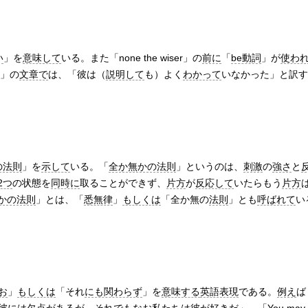
い
」を
意味して
いる。また「none the wiser」の
前に
「
be動詞
」が
使わ
er」の
文章で
は、「彼は（
説明して
も）よく
わかって
いなかった」と訳す
の法則
」を
示して
いる。「
全か無かの法則
」というのは、
刺激
の
強さ
と
2つ
の状態を
同時に
取ることができず、
片方
が
反応して
いたらもう
片方
かの法則
」とは、「
悉無律
」
もしくは
「全か無の
法則
」とも
呼ばれて
い
お
」
もしくは
「それ
にも関わらず
」を
意味する
英語表現
である。
例え
ば