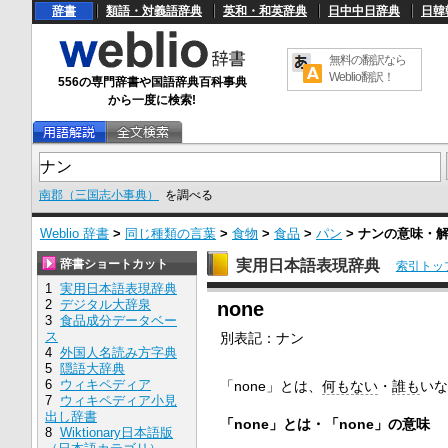
辞書
類語・対義語辞典
英和・和英辞典
日中中日辞典
日韓
無料の翻訳なら
Weblio翻訳！
556の専門辞書や国語辞典百科事典
から一度に検索!
南郡（三国志小事典）
を調べる
Weblio 辞書
>
同じ種類の言葉
>
食物
>
食品
>
パン
>
ナン
の意味・
辞書ショートカット
実用日本語表現辞典
索引トッ
1
実用日本語表現辞典
U
2
デジタル大辞泉
none
n
3
食品成分データベー
m
ス
別表記：
ナン
u
4
外国人名読み方字典
t
e
5
隠語大辞典
6
ウィキペディア
「none」とは、
何もない
・
誰も
いな
7
ウィキペディア小見
出し辞書
「none」とは・「none」の意味
8
Wiktionary日本語版