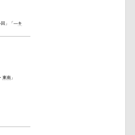
―回」「―
キ
・
東南
」