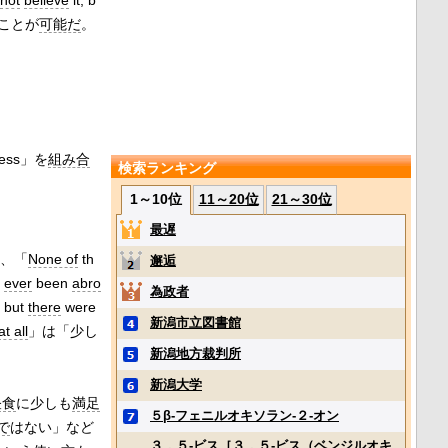
not
believe
it, b
ことが
可能だ
。
ess」を
組み合
検索ランキング
1～10位
11～20位
21～30位
最遅
、「
None of
th
邂逅
e
ever
been
abro
為政者
, but
there
were
新潟市立図書館
at all
」は「少し
新潟地方裁判所
新潟大学
昼食
に少しも
満足
５β‐フェニルオキソラン‐２‐オン
で
はない」など
３，５‐ビス［３，５‐ビス（ベンジルオキ