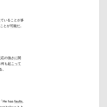
れ
ていることが多
ことが
可能だ
。
反応
の
強さ
に関
は何も
起こって
る。
「He has
faults
,