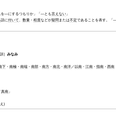
れを―にするつもりか」「―とも
言えない
」
る
語に
付いて
、
数量
・
程度
などが
疑問
または
不定
であることを表す。「
訓］
みなみ
南下
・
南極
・
南端
・
南部
・
南方
・
南北
・
南洋
／
以南
・
江南
・
指南
・
西南
／
真南
」
はえ)