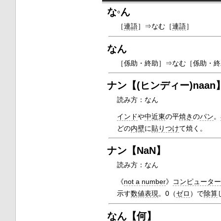
な◦ん
［
連語
］
⇒なむ
［
連語
］
なん
［係助・終助］
⇒なむ
［係助・終
ナン【(ヒンディー)naan
読み方：なん
インド
や
中近東
の平
焼き
の
パン
。
どの
内壁
に
貼りつけ
て焼く。
ナン【NaN】
読み方：なん
《
not a number
》
コンピュータ
示す
数値表現
。0（
ゼロ
）で
除算
なん【何】