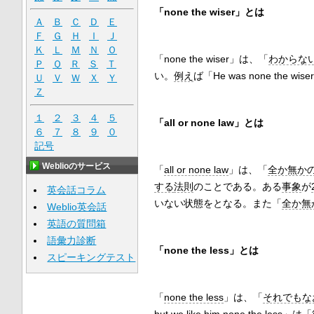
「none the wiser」とは
Ａ
Ｂ
Ｃ
Ｄ
Ｅ
Ｆ
Ｇ
Ｈ
Ｉ
Ｊ
Ｋ
Ｌ
Ｍ
Ｎ
Ｏ
「none the wiser」は、「
わからな
Ｐ
Ｑ
Ｒ
Ｓ
Ｔ
い。
例え
ば「He was none the wis
Ｕ
Ｖ
Ｗ
Ｘ
Ｙ
Ｚ
１
２
３
４
５
「all or none law」とは
６
７
８
９
０
記号
Weblioのサービス
「
all or none law
」は、「
全か無か
する
法則
のことである。ある
事象
が
英会話コラム
いない状態をとなる。また「
全か無
Weblio英会話
英語の質問箱
語彙力診断
「none the less」とは
スピーキングテスト
「
none the less
」は、「
それでもな