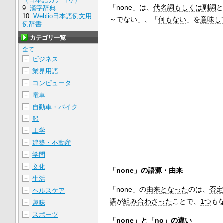
（日本語カテゴリ）
「none」は、
代名詞
もしくは
副詞
と
9
漢字辞典
10
Weblio日本語例文用
～でない」、「
何もない
」を
意味し
例辞書
カテゴリ一覧
全て
ビジネス
＋
業界用語
＋
コンピュータ
＋
電車
＋
自動車・バイク
＋
船
＋
工学
＋
建築・不動産
＋
学問
＋
文化
＋
「none」の語源・由来
生活
＋
「none」の
由来
となった
のは、
否定
ヘルスケア
＋
語
が
組み
合わさった
ことで、
1つ
も
趣味
＋
スポーツ
＋
「none」と「no」の違い