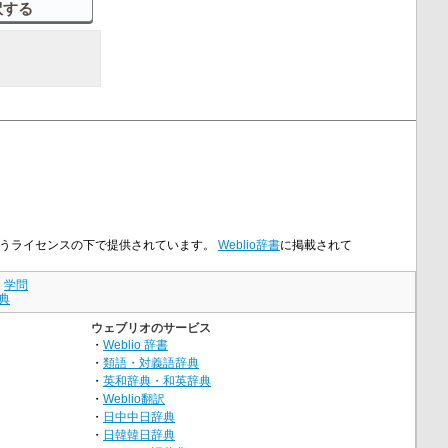
nseというライセンスの下で提供されています。
Weblio辞書
に掲載されて
｜
学問
典
ウェブリオのサービス
・
Weblio 辞書
・
類語・対義語辞典
・
英和辞典・和英辞典
・
Weblio翻訳
・
日中中日辞典
・
日韓韓日辞典