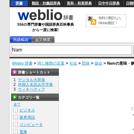
辞書
類語・対義語辞典
英和・和英辞典
日中中日辞典
日韓
無料の翻訳なら
Weblio翻訳！
556の専門辞書や国語辞典百科事典
から一度に検索!
Weblio 辞書
>
同じ種類の言葉
>
社会
>
団体
>
協会
>
Nam
の意味・
辞書ショートカット
1
デジタル大辞泉
2
外国人名読み方字典
3
ウィキペディア
カテゴリ一覧
全て
ビジネス
＋
業界用語
＋
コンピュータ
＋
電車
＋