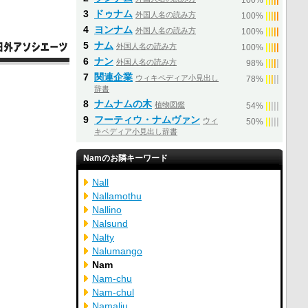
100%
3
ドゥナム
外国人名の読み方
|
|
|
|
|
100%
4
ヨンナム
外国人名の読み方
|
|
|
|
|
100%
5
ナム
外国人名の読み方
|
|
|
|
|
100%
6
ナン
外国人名の読み方
|
|
|
|
|
98%
7
関連企業
ウィキペディア小見出し
|
|
|
|
|
78%
辞書
8
ナムナムの木
植物図鑑
|
|
|
|
|
54%
9
フーティウ・ナムヴァン
ウィ
|
|
|
|
|
50%
キペディア小見出し辞書
Namのお隣キーワード
Nall
Nallamothu
Nallino
Nalsund
Nalty
Nalumango
Nam
Nam-chu
Nam-chul
Namaliu