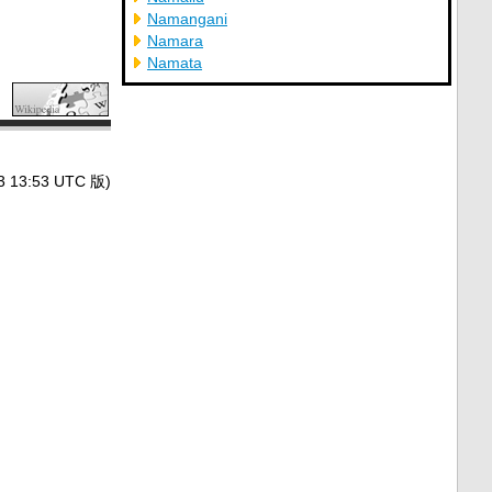
Namangani
Namara
Namata
3:53 UTC 版)