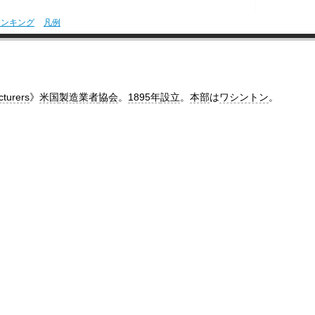
ランキング
凡例
cturers
》
米国
製造業者
協会
。
1895年
設立
。
本部
は
ワシントン
。