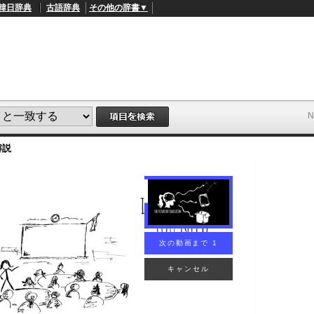
韓日辞典
古語辞典
その他の辞書▼
解説