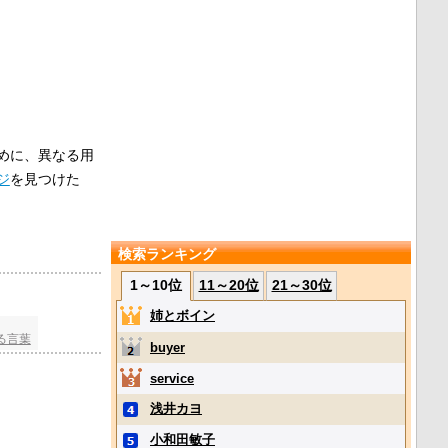
めに、異なる用
ジ
を見つけた
検索ランキング
1～10位
11～20位
21～30位
姉とボイン
る言葉
buyer
service
浅井カヨ
小和田敏子