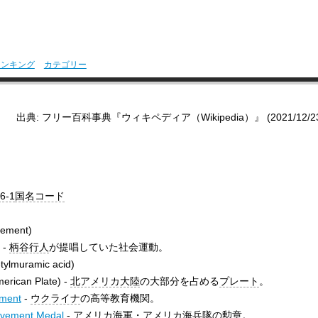
ランキング
カテゴリー
出典: フリー百科事典『ウィキペディア（Wikipedia）』 (2021/12/23 1
6-1
国名コード
vement
)
-
柄谷行人
が提唱していた社会運動。
tylmuramic acid
)
merican Plate
) -
北アメリカ大陸
の大部分を占める
プレート
。
ement
-
ウクライナ
の高等教育機関。
evement Medal
-
アメリカ海軍
・
アメリカ海兵隊
の勲章。