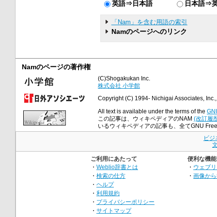
英語⇒日本語
日本語⇒
「Nam」を含む用語の索引
Namのページへのリンク
Namのページの著作権
(C)Shogakukan Inc.
株式会社 小学館
Copyright (C) 1994- Nichigai Associates, Inc., 
All text is available under the terms of the
GNU
この記事は、ウィキペディアのNAM
(改訂履歴
いるウィキペディアの記事も、全てGNU Free Do
ビジ
ご利用にあたって
便利な機能
・
Weblio辞書とは
・
ウェブリ
・
検索の仕方
・
画像から
・
ヘルプ
・
利用規約
・
プライバシーポリシー
・
サイトマップ