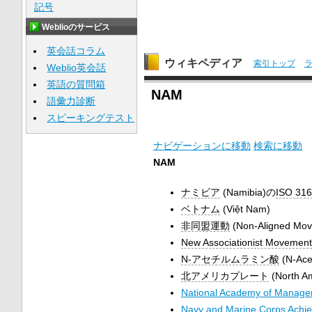
記号
Weblioのサービス
英会話コラム
ウィキペディア
索引トップ
Weblio英会話
英語の質問箱
NAM
語彙力診断
スピーキングテスト
ナビゲーションに移動
検索に移動
NAM
ナミビア
(
Namibia
)の
ISO 316
ベトナム
(
Việt Nam
)
非同盟運動
(
Non-Aligned Mo
New Associationist Movement
N-アセチルムラミン酸
(
N-Ace
北アメリカプレート
(
North A
National Academy of Manag
Navy and Marine Corps Achi