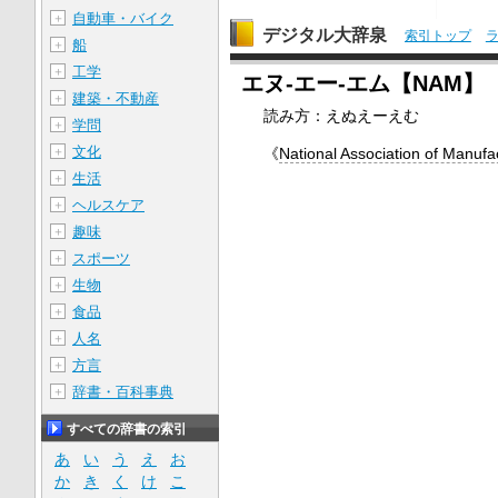
自動車・バイク
＋
デジタル大辞泉
索引トップ
船
＋
工学
＋
エヌ‐エー‐エム【NAM】
建築・不動産
＋
読み方：えぬえーえむ
学問
＋
文化
《
National Association of Manufa
＋
生活
＋
ヘルスケア
＋
趣味
＋
スポーツ
＋
生物
＋
食品
＋
人名
＋
方言
＋
辞書・百科事典
＋
すべての辞書の索引
あ
い
う
え
お
か
き
く
け
こ