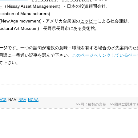
ト
（Nissay Asset Management） - 日本の投資顧問会社。
tion of Manufacturers)
(New Age movement) - アメリカ合衆国の
ヒッピー
による社会運動。
efectural Art Museum) - 長野県長野市にある美術館。
ージ
です。一つの語句が複数の意味・職能を有する場合の水先案内のた
用語に一番近い記事を選んで下さい。
このページへリンクしているペー
て下さい。
ACS
NAM
NBA
NCAA
>>同じ種類の言葉
>>団体に関連す