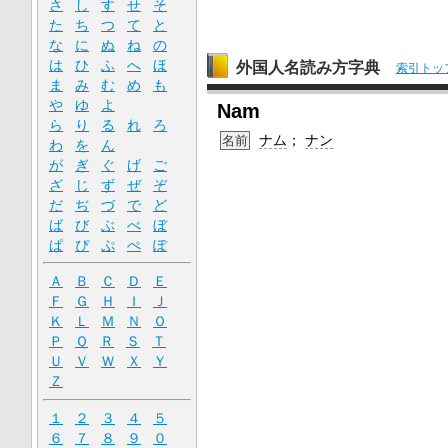
さ
し
す
せ
そ
た
ち
つ
て
と
な
に
ぬ
ね
の
は
ひ
ふ
へ
ほ
外国人名読み方字典
索引トッ
ま
み
む
め
も
や
ゆ
よ
Nam
ら
り
る
れ
ろ
ナム
；
ナン
名前
わ
を
ん
が
ぎ
ぐ
げ
ご
ざ
じ
ず
ぜ
ぞ
だ
ぢ
づ
で
ど
ば
び
ぶ
べ
ぼ
ぱ
ぴ
ぷ
ぺ
ぽ
Ａ
Ｂ
Ｃ
Ｄ
Ｅ
Ｆ
Ｇ
Ｈ
Ｉ
Ｊ
Ｋ
Ｌ
Ｍ
Ｎ
Ｏ
Ｐ
Ｑ
Ｒ
Ｓ
Ｔ
Ｕ
Ｖ
Ｗ
Ｘ
Ｙ
Ｚ
１
２
３
４
５
６
７
８
９
０