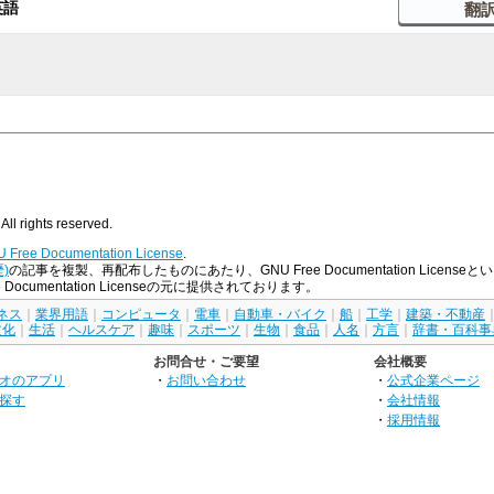
英語
All rights reserved.
 Free Documentation License
.
)
の記事を複製、再配布したものにあたり、GNU Free Documentation Lice
cumentation Licenseの元に提供されております。
ネス
｜
業界用語
｜
コンピュータ
｜
電車
｜
自動車・バイク
｜
船
｜
工学
｜
建築・不動産
文化
｜
生活
｜
ヘルスケア
｜
趣味
｜
スポーツ
｜
生物
｜
食品
｜
人名
｜
方言
｜
辞書・百科事
お問合せ・ご要望
会社概要
オのアプリ
・
お問い合わせ
・
公式企業ページ
探す
・
会社情報
・
採用情報