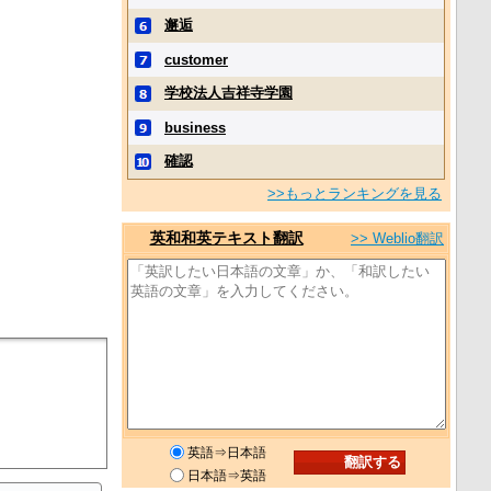
邂逅
customer
学校法人吉祥寺学園
business
確認
>>もっとランキングを見る
英和和英テキスト翻訳
>> Weblio翻訳
英語⇒日本語
日本語⇒英語