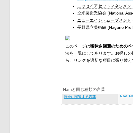
ニッセイアセットマネジメン
全米製造業協会 (National Associa
ニューエイジ・ムーブメント
長野県立美術館
(Nagano Pr
このページは
曖昧さ回避のためのペ
法を一覧にしてあります。お探しの
ら、リンクを適切な項目に張り替え
Namと同じ種類の言葉
NAA
N
協会に関連する言葉