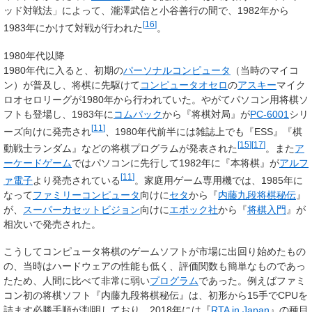
ッド対戦法」によって、瀧澤武信と小谷善行の間で、1982年から
[
16
]
1983年にかけて対戦が行われた
。
1980年代以降
1980年代に入ると、初期の
パーソナルコンピュータ
（当時のマイコ
ン）が普及し、将棋に先駆けて
コンピュータオセロ
の
アスキー
マイク
ロオセロリーグが1980年から行われていた。やがてパソコン用将棋ソ
フトも登場し、1983年に
コムパック
から『将棋対局』が
PC-6001
シリ
[
11
]
ーズ向けに発売され
、1980年代前半には雑誌上でも『ESS』『棋
[
15
]
[
17
]
動戦士ランダム』などの将棋プログラムが発表された
。また
ア
ーケードゲーム
ではパソコンに先行して1982年に『本将棋』が
アルフ
[
11
]
ァ電子
より発売されている
。家庭用ゲーム専用機では、1985年に
なって
ファミリーコンピュータ
向けに
セタ
から『
内藤九段将棋秘伝
』
が、
スーパーカセットビジョン
向けに
エポック社
から『
将棋入門
』が
相次いで発売された。
こうしてコンピュータ将棋のゲームソフトが市場に出回り始めたもの
の、当時はハードウェアの性能も低く、評価関数も簡単なものであっ
たため、人間に比べて非常に弱い
プログラム
であった。例えばファミ
コン初の将棋ソフト『内藤九段将棋秘伝』は、初形から15手でCPUを
詰ます必勝手順が判明しており、2018年には『
RTA in Japan
』の種目