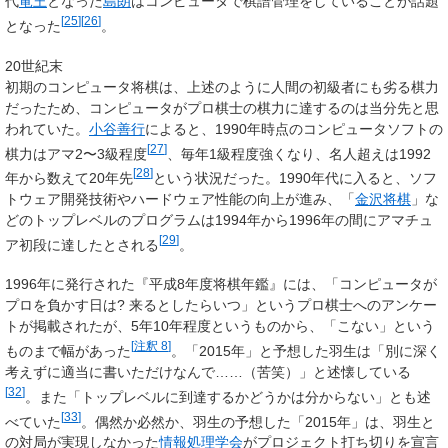
代
竜王
となった
島朗
はコンピュータで棋譜管理をしていることが話題
[
25
]
[
26
]
となった
。
20世紀末
初期のコンピュータ将棋は、上述のように人間の初級者にも劣る棋力
だったため、コンピュータがプロ棋士の棋力に達するのは当分先と思
われていた。
小谷善行
によると、1990年時点のコンピュータソフトの
[
27
]
棋力はアマ2〜3級程度
、毎年1級程度強くなり、名人超えは1992
[
28
]
年から数えて20年先
という状況だった。1990年代に入ると、ソフ
トウェア開発技術やハードウェア性能の向上が進み、「
金沢将棋
」な
どのトップレベルのプログラムは1994年から1996年の間にアマチュ
[
29
]
ア初段に達したとされる
。
1996年に発行された『平成8年度将棋年鑑』には、「コンピュータが
プロを負かす日は? 来るとしたらいつ」というプロ棋士へのアンケー
トが掲載されたが、5年10年程度というものから、「こない」という
[
注釈 8
]
ものまで幅があった
。「2015年」と予想した羽生は「別に深く
考えずに適当に書いただけなんで……（苦笑）」と述懐している
[
32
]
。また「トップレベルに到達するかどうかは分からない」とも述
[
33
]
べていた
。偶然か必然か、羽生の予想した「2015年」は、羽生と
の対局が実現しなかった
情報処理学会
がプロジェクト打ち切りを宣言