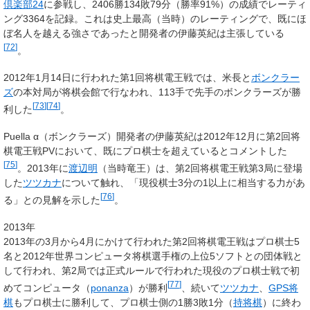
倶楽部24
に参戦し、2406勝134敗79分（勝率91%）の成績でレーティ
ング3364を記録。これは史上最高（当時）のレーティングで、既にほ
ぼ名人を越える強さであったと開発者の伊藤英紀は主張している
[
72
]
。
2012年1月14日に行われた第1回将棋電王戦では、米長と
ボンクラー
ズ
の本対局が将棋会館で行なわれ、113手で先手のボンクラーズが勝
[
73
]
[
74
]
利した
。
Puella α（ボンクラーズ）開発者の伊藤英紀は2012年12月に第2回将
棋電王戦PVにおいて、既にプロ棋士を超えているとコメントした
[
75
]
。2013年に
渡辺明
（当時竜王）は、第2回将棋電王戦第3局に登場
した
ツツカナ
について触れ、「現役棋士3分の1以上に相当する力があ
[
76
]
る」との見解を示した
。
2013年
2013年の3月から4月にかけて行われた第2回将棋電王戦はプロ棋士5
名と2012年世界コンピュータ将棋選手権の上位5ソフトとの団体戦と
して行われ、第2局では正式ルールで行われた現役のプロ棋士戦で初
[
77
]
めてコンピュータ（
ponanza
）が勝利
、続いて
ツツカナ
、
GPS将
棋
もプロ棋士に勝利して、プロ棋士側の1勝3敗1分（
持将棋
）に終わ