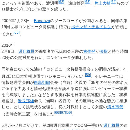
[
62
]
[
63
]
[
64
]
にとっても衝撃であり、渡辺明
、遠山雄亮
、
片上大輔
らのプ
ロ棋士がブログにその驚きを綴った。
2009年1月28日、
Bonanza
のソースコードが公開されると、同年の第
19回世界コンピュータ将棋選手権では
ボナンザ・チルドレン
が台頭し
[
65
]
てきた
。
2010年
2月6日、
週刊将棋
の編集者で元奨励会三段の
古作登
が
激指
と持ち時間
20分の公開対局を行い、コンピュータが勝利した。
同年春になって先述の「コンピュータ将棋委員会」の調整が済み、4
[
59
]
月2日に日本将棋連盟でセレモニーが行われた
。セレモニーでは、
情報処理学会側が
白鳥則郎
会長（当時）名義で「35年の開発の末名人
に伍する力ありと情報処理学会が認める迄に強いコンピューター将棋
を完成致しました」などとする挑戦状を日本将棋連盟に渡した。将棋
連盟は、
米長邦雄
会長（当時）名義で「その度胸と不遜な態度に感服
した」として挑戦状を受理し、初の対戦相手として女流の
清水市代
[
66
]
[
67
]
[
59
]
（当時女流二冠）を指名した
。
5月から7月にかけて、第2回週刊将棋アマCOM平手戦が
週刊将棋
の連