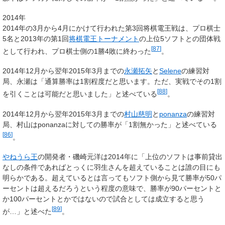
2014年
2014年の3月から4月にかけて行われた第3回将棋電王戦は、プロ棋士
5名と2013年の第1回
将棋電王トーナメント
の上位5ソフトとの団体戦
[
87
]
として行われ、プロ棋士側の1勝4敗に終わった
。
2014年12月から翌年2015年3月までの
永瀬拓矢
と
Selene
の練習対
局、永瀬は「通算勝率は1割程度だと思います。ただ、実戦でその1割
[
88
]
を引くことは可能だと思いました」と述べている
。
2014年12月から翌年2015年3月までの
村山慈明
と
ponanza
の練習対
局、村山はponanzaに対しての勝率が「1割無かった」と述べている
[
86
]
。
やねうら王
の開発者・磯崎元洋は2014年に「上位のソフトは事前貸出
なしの条件であればとっくに羽生さんを超えていることは誰の目にも
明らかである。超えているとは言ってもソフト側から見て勝率が50パ
ーセントは超えるだろうという程度の意味で、勝率が90パーセントと
か100パーセントとかではないので試合としては成立すると思う
[
89
]
が…」と述べた
。