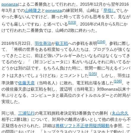
ponanza
による二番勝負として行われた。2015年12月から翌年2016
年3月までの
山崎隆之
と
ponanza
の練習対局、山崎は「
早指し
でしか
やった事ないんですけど、勝った時って言うのも思考を見て、見なが
[
103
]
らでも厳しいですね」と述べている
。2016年の4月から5月にか
けて行われた二番勝負では、山崎の2敗に終わった。
[
104
]
2016年5月22日、
羽生善治
が
叡王戦
への参戦を表明
。参戦に際し
て、「将棋の世界をある程度知ってる人たちは、プログラムが強くな
ってきたことに、前ほど強いアレルギーみたいなものはなくなってき
てるのかな」「（対コンピュータに）私がいちばんそれに向いてるか
どうかは別の話です。もちろん負けた時に、世間一般に与えるインパ
[
105
]
クトは大きいでしょうけどね」とコメントした
。しかし、羽生は
[
106
]
準決勝で
佐藤天彦
（当時名人）に敗れ、電王戦出場を逃した
。そ
の後佐藤天彦は叡王戦を制し、渡辺明（当時竜王）対Bonanza以来十
年ぶりとなる、コンピュータと最高位のタイトルホルダーとの対局が
実現した。
同じ頃、
三浦弘行
の竜王戦挑戦者決定戦3番勝負での勝利（
丸山忠久
相手に2勝1敗）について、対局中の離席が多いとして他の棋士から不
正疑惑をかけられた。詳細は
将棋ソフト不正使用疑惑騒動
を参照。こ
の問題においては、「トップクラスのソフトは『スマホ上で動かして