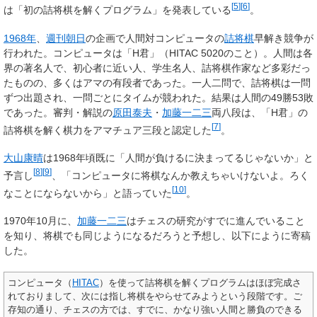
[
5
]
[
6
]
は「初の詰将棋を解くプログラム」を発表している
。
1968年
、
週刊朝日
の企画で人間対コンピュータの
詰将棋
早解き競争が
行われた。コンピュータは「H君」（HITAC 5020のこと）。人間は各
界の著名人で、初心者に近い人、学生名人、詰将棋作家など多彩だっ
たものの、多くはアマの有段者であった。一人二問で、詰将棋は一問
ずつ出題され、一問ごとにタイムが競われた。結果は人間の49勝53敗
であった。審判・解説の
原田泰夫
・
加藤一二三
両八段は、「H君」の
[
7
]
詰将棋を解く棋力をアマチュア三段と認定した
。
大山康晴
は1968年頃既に「人間が負けるに決まってるじゃないか」と
[
8
]
[
9
]
予言し
、「コンピュータに将棋なんか教えちゃいけないよ。ろく
[
10
]
なことにならないから」と語っていた
。
1970年10月に、
加藤一二三
はチェスの研究がすでに進んでいること
を知り、将棋でも同じようになるだろうと予想し、以下にように寄稿
した。
コンピュータ（
HITAC
）を使って詰将棋を解くプログラムはほぼ完成さ
れておりまして、次には指し将棋をやらせてみようという段階です。ご
存知の通り、チェスの方では、すでに、かなり強い人間と勝負のできる