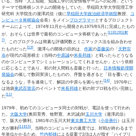
いる。当時「人工知能、知識工学の完全情報ゲームへの応用」という
テーマで指将棋システムの開発をしていた、早稲田大学大学院理工学
研究科 大学院生の瀧澤武信（後に
早稲田大学政治経済学術院
教授、
コ
ンピュータ将棋協会
会長）をメイン
プログラマー
とするプロジェクト
チームによって、1974年11月から開発され1975年5月に完成したもの
[
11
]
[
12
]
[
注釈
が、おそらくは世界で最初のコンピュータ将棋であった
7
]
。このプログラムは簡素な評価関数とミニマックス法を組み合わせ
[
13
]
たものだった
。瀧澤らの開発の目的は、
作家
の
斎藤栄
の「
天野宗
歩
が現代の花形棋士（当時の
中原誠
や
米長邦雄
）と戦ったらどうなる
のかコンピュータでシミュレーションしてくれませんか」という依頼
に応じることであり、初の対人間戦も斎藤と行った。
日本情報処理開
発協会
の催しで数回実演したものの、序盤を過ぎると「目を覆いたく
[
14
]
なるような」手を連発して、解説の中原らを困らせた
。1976年に
は池袋
東武百貨店
のイベントで
米長邦雄
と初の対プロ戦を行い完敗し
[
11
]
た
。
1979年、初めてのコンピュータ同士の対戦が、電話を使って行われ
た。
大阪大学
(奥田育秀、牧野寛、木沢誠)対
玉川大学
（瀧澤武信）
で、阪大が勝利。1981年の玉川大対
東京農工大学
（
小谷善行
）は玉川
[
11
]
[
15
]
大が勝利
。当時のコンピュータの速度では、対戦が終わるまで
年単位かかるため、
竹内郁雄
による提案で2/3は人が指す「ハイブリ