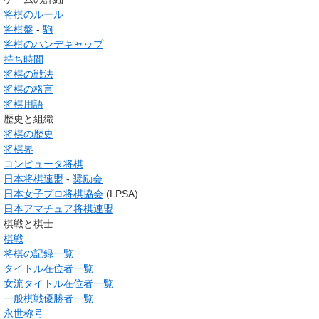
将棋のルール
将棋盤
-
駒
将棋のハンデキャップ
持ち時間
将棋の戦法
将棋の格言
将棋用語
歴史と組織
将棋の歴史
将棋界
コンピュータ将棋
日本将棋連盟
-
奨励会
日本女子プロ将棋協会
(LPSA)
日本アマチュア将棋連盟
棋戦と棋士
棋戦
将棋の記録一覧
タイトル在位者一覧
女流タイトル在位者一覧
一般棋戦優勝者一覧
永世称号