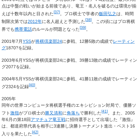
点は中盤の戦いが始まる前後であり、竜王・名人を破るのは環境が揃
[
37
]
えば十数年以内と目された
。プロ棋士で学者の
飯田弘之
は、時間
[
38
]
制限次第では
2012年
に名人超えと予測した
。この頃にはプロ将棋
[
39
]
界でも
携帯電話
のルールが問題となった
。
2001年7月
YSS
が
将棋倶楽部24
に参戦、12勝5敗の成績で
レーティン
グ
1870?を記録。
2003年6月YSSが将棋倶楽部24に参戦、39勝13敗の成績でレーティン
グ2077を記録。
2004年5月YSSが将棋倶楽部24に参戦、41勝11敗の成績でレーティン
[
40
]
グ2324を記録
。
2005年
同年の世界コンピュータ将棋選手権のエキシビション対局で、優勝ソ
[
41
]
フト
激指
がプロ棋士の
勝又清和
に
角落ち
で勝利した
。また、2005
年6月の第18回
アマチュア竜王戦
に招待選手として出場した『激指』
は、都道府県代表を相手に3連勝し決勝トーナメント進出・ベスト16
[
42
]
入りを果たした
。