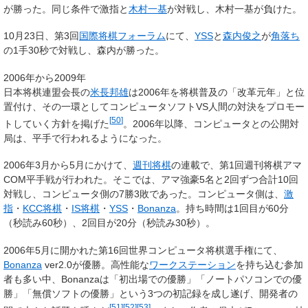
が勝った。同じ条件で激指と
木村一基
が対戦し、木村一基が負けた。
10月23日、第3回
国際将棋フォーラム
にて、
YSS
と
森内俊之
が
角落ち
の1手30秒で対戦し、森内が勝った。
2006年から2009年
日本将棋連盟会長の
米長邦雄
は2006年を将棋普及の「改革元年」と位
置付け、その一環としてコンピュータソフトVS人間の対決をプロモー
[
50
]
トしていく方針を掲げた
。2006年以降、コンピュータとの公開対
局は、平手で行われるようになった。
2006年3月から5月にかけて、
週刊将棋
の連載で、第1回週刊将棋アマ
COM平手戦が行われた。そこでは、アマ強豪5名と2回ずつ合計10回
対戦し、コンピュータ側の7勝3敗であった。コンピュータ側は、
激
指
・
KCC将棋
・
IS将棋
・
YSS
・
Bonanza
。持ち時間は1回目が60分
（秒読み60秒）、2回目が20分（秒読み30秒）。
2006年5月に開かれた第16回世界コンピュータ将棋選手権にて、
Bonanza
ver2.0が優勝。高性能な
ワークステーション
を持ち込む参加
者も多い中、Bonanzaは「初出場での優勝」「ノートパソコンでの優
勝」「無償ソフトの優勝」という3つの初記録を成し遂げ、開発者の
[
51
]
[
52
]
[
53
]