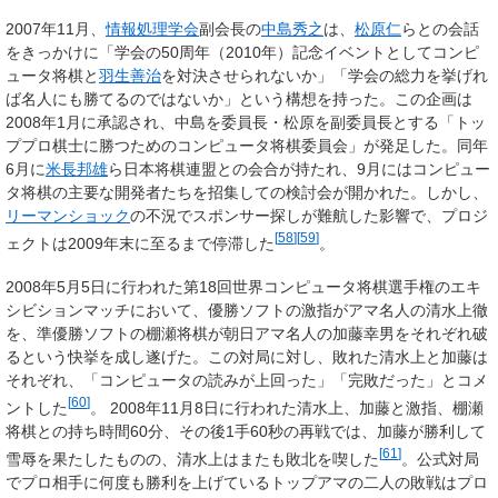
2007年11月、
情報処理学会
副会長の
中島秀之
は、
松原仁
らとの会話
をきっかけに「学会の50周年（2010年）記念イベントとしてコンピ
ュータ将棋と
羽生善治
を対決させられないか」「学会の総力を挙げれ
ば名人にも勝てるのではないか」という構想を持った。この企画は
2008年1月に承認され、中島を委員長・松原を副委員長とする「トッ
ププロ棋士に勝つためのコンピュータ将棋委員会」が発足した。同年
6月に
米長邦雄
ら日本将棋連盟との会合が持たれ、9月にはコンピュー
タ将棋の主要な開発者たちを招集しての検討会が開かれた。しかし、
リーマンショック
の不況でスポンサー探しが難航した影響で、プロジ
[
58
]
[
59
]
ェクトは2009年末に至るまで停滞した
。
2008年5月5日に行われた第18回世界コンピュータ将棋選手権のエキ
シビションマッチにおいて、優勝ソフトの激指がアマ名人の清水上徹
を、準優勝ソフトの棚瀬将棋が朝日アマ名人の加藤幸男をそれぞれ破
るという快挙を成し遂げた。この対局に対し、敗れた清水上と加藤は
それぞれ、「コンピュータの読みが上回った」「完敗だった」とコメ
[
60
]
ントした
。 2008年11月8日に行われた清水上、加藤と激指、棚瀬
将棋との持ち時間60分、その後1手60秒の再戦では、加藤が勝利して
[
61
]
雪辱を果たしたものの、清水上はまたも敗北を喫した
。公式対局
でプロ相手に何度も勝利を上げているトップアマの二人の敗戦はプロ