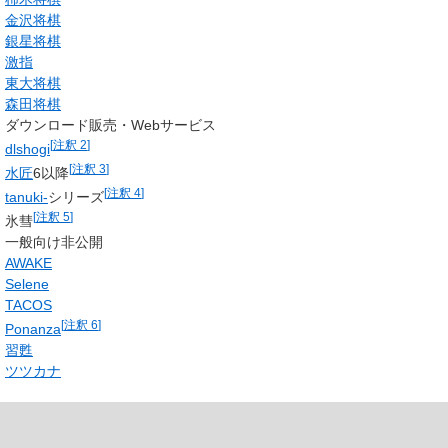
金沢将棋
銀星将棋
激指
東大将棋
森田将棋
ダウンロード販売・Webサービス
[
注釈 2
]
dlshogi
[
注釈 3
]
水匠
6以降
[
注釈 4
]
tanuki-
シリーズ
[
注釈 5
]
氷彗
一般向け非公開
AWAKE
Selene
TACOS
[
注釈 6
]
Ponanza
習甦
ツツカナ