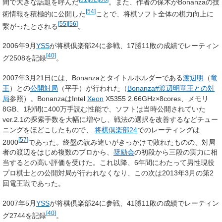
間で大きな話題を呼んだ
。また、作者の保木がBonanzaの技
[
54
]
術情報を積極的に公開した
ことで、将棋ソフト全体の棋力向上に
[
55
]
[
56
]
繋がったとされる
。
2006年9月
YSS
が将棋倶楽部24に参戦、17勝11敗の成績でレーティン
[
40
]
グ2508を記録
。
2007年3月21日には、Bonanzaとタイトルホルダーである
渡辺明
（
竜
王
）との
公開対局
（平手）が行われた（
Bonanza#渡辺明竜王との対
局
参照）。BonanzaはIntel
Xeon
X5355 2.66GHz×8cores、メモリ
8GB、1秒間に400万手読む性能で、ソフトは当時公開されていた
ver.2.1の探索手数を大幅に増やし、戦法の選択を改善するなどチュー
ニングをほどこしたもので、
将棋倶楽部24
でのレーティングは
[
57
]
2800
であった。終盤の読み違いがきっかけで敗れたものの、対局
者の渡辺をはじめ複数のプロから、
奨励会
の初段から三段の実力に相
当するとの高い評価を受けた。これ以降、6年間にわたって男性現役
プロ棋士との公開対局が行われなくなり、この次は2013年3月の第2
回電王戦であった。
2007年5月
YSS
が将棋倶楽部24に参戦、41勝11敗の成績でレーティン
[
40
]
グ2744を記録
。