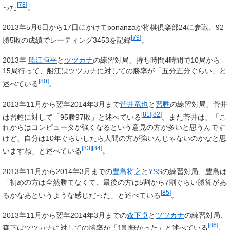
[
78
]
った
。
2013年5月6日から17日にかけてponanzaが将棋倶楽部24に参戦、92
[
79
]
勝5敗の成績でレーティング3453を記録
。
2013年
船江恒平
と
ツツカナ
の練習対局、持ち時間4時間で10局から
15局行って、船江はツツカナに対しての勝率が「五分五分ぐらい」と
[
80
]
述べている
。
2013年11月から翌年2014年3月まで
菅井竜也
と
習甦
の練習対局、菅井
[
81
]
[
82
]
は習甦に対して「95勝97敗」と述べている
。また菅井は、「こ
れからはコンピュータが強くなるという意見の方が多いと思うんです
けど、自分は10年ぐらいしたら人間の方が強いんじゃないのかなと思
[
83
]
[
84
]
いますね」と述べている
。
2013年11月から2014年3月までの
豊島将之
と
YSS
の練習対局、豊島は
「初めの方は全然勝てなくて、最後の方は5割から7割ぐらい勝算があ
[
85
]
るかなあというような感じだった」と述べている
。
2013年11月から翌年2014年3月までの
森下卓
と
ツツカナ
の練習対局、
[
86
]
森下はツツカナに対しての勝率が「1割無かった」と述べている
。