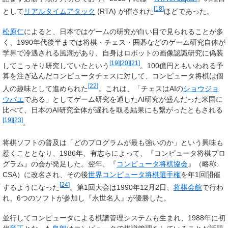
[
18
]
として
リアルタイムアタック
(RTA) が催された
ほどであった。
松原仁
によると、日本ではゲームの研究が白い目で見られることが多
く、1990年代後半までは将棋・チェス・囲碁などのゲーム研究自体が
学界で冷遇される風潮があり、自身はロボットの画像認識研究に偽装
[
19
]
[
20
]
[
21
]
してこっそり研究していたという
。100億円ともいわれる予
算を注ぎ込んだコンピュータチェスに対して、コンピュータ将棋は個
[
22
]
人の趣味として進められた
。これは、「チェスはAIの
ショウジョ
ウバエ
である」としてゲーム研究を通したAI研究が盛んだった米国に
比べて、日本のAI研究全体が遅れを取る結果にも繋がったともされる
[
19
]
[
23
]
。
将棋ソフトの普及は「どのプログラムが最も強いのか」という興味も
惹くこととなり、1986年、有志らによって、『コンピュータ将棋プロ
グラム』の会が発足した。翌年、『
コンピュータ将棋協会
』（略称:
CSA）に改名され、その後
世界コンピュータ将棋選手権
を年1回開催
[
24
]
するようになった
。第1回大会は1990年12月2日、
将棋会館
で行わ
れ、6つのソフトが参加し『永世名人』が優勝した。
並行してコンピュータによる棋譜管理システムも生まれ、1988年に初