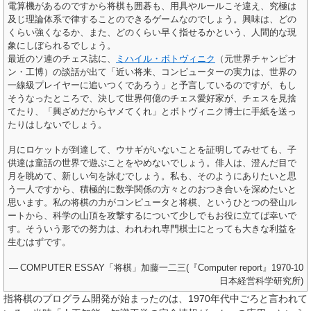
電算機があるのですから将棋も囲碁も、用具やルールこそ違え、究極は
及じ理論体系で律することのできるゲームなのでしょう。興味は、どの
くらい強くなるか、また、どのくらい早く指せるかという、人間的な現
象にしぼられるでしょう。
最近のソ連のチェス誌に、
ミハイル・ボトヴィニク
（元世界チャンピオ
ン・工博）の談話が出て「近い将来、コンピューターの実力は、世界の
一線級プレイヤーに追いつくであろう」と予言しているのですが、もし
そうなったところで、決して世界何億のチェス愛好家が、チェスを見捨
てたり、「興ざめだからヤメてくれ」とボトヴィニク博士に手紙を送っ
たりはしないでしょう。
月にロケットが到達して、ウサギがいないことを証明してみせても、子
供達は童話の世界で遊ぶことをやめないでしょう。俳人は、澄んだ目で
月を眺めて、新しい句を詠むでしょう。私も、そのようにありたいと思
う一人ですから、積極的に数学関係の方々とのおつき合いを深めたいと
思います。私の将棋の力がコンピュータと将棋、というひとつの登山ル
ートから、科学の山頂を攻撃するについて少しでもお役に立てば幸いで
す。そういう形での努力は、われわれ専門棋士にとっても大きな利益を
生むはずです。
—
COMPUTER ESSAY「将棋」加藤一二三(『Computer report』1970-10
日本経営科学研究所)
指将棋のプログラム開発が始まったのは、1970年代中ごろと言われて