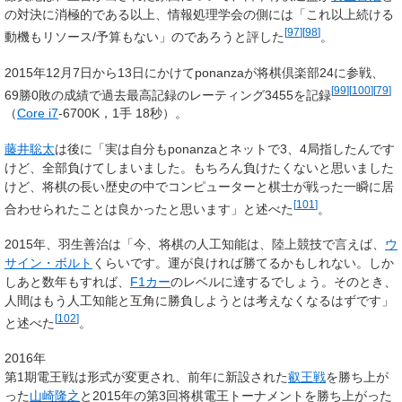
の対決に消極的である以上、情報処理学会の側には「これ以上続ける
[
97
]
[
98
]
動機もリソース/予算もない」のであろうと評した
。
2015年12月7日から13日にかけてponanzaが将棋倶楽部24に参戦、
[
99
]
[
100
]
[
79
]
69勝0敗の成績で過去最高記録のレーティング
3455
を記録
（
Core i7
-6700K，1手 18秒）。
藤井聡太
は後に「実は自分もponanzaとネットで3、4局指したんです
けど、全部負けてしまいました。もちろん負けたくないと思いました
けど、将棋の長い歴史の中でコンピューターと棋士が戦った一瞬に居
[
101
]
合わせられたことは良かったと思います」と述べた
。
2015年、羽生善治は「今、将棋の人工知能は、陸上競技で言えば、
ウ
サイン・ボルト
くらいです。運が良ければ勝てるかもしれない。しか
しあと数年もすれば、
F1カー
のレベルに達するでしょう。そのとき、
人間はもう人工知能と互角に勝負しようとは考えなくなるはずです」
[
102
]
と述べた
。
2016年
第1期電王戦は形式が変更され、前年に新設された
叡王戦
を勝ち上が
った
山崎隆之
と2015年の第3回将棋電王トーナメントを勝ち上がった