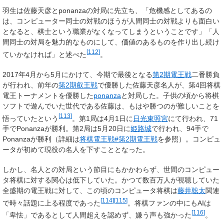
羽生は佐藤天彦とponanzaの対局に先立ち、「危機感としてあるの
は、コンピューター同士の対戦のほうが人間同士の対戦よりも面白い
となると、棋士という職業がなくなってしまうということです」「人
間同士の対局を魅力的なものにして、価値のあるものを作り出し続け
[
112
]
ていかなければ」と述べた
。
2017年4月から5月にかけて、今期で最後となる
第2期電王戦
二番勝負
が行われ、前年の
第2期叡王戦
で優勝した佐藤天彦名人が、第4回将棋
電王トーナメントを優勝した
ponanza
と対局した。子供の頃から将棋
ソフトで遊んでいた世代である佐藤は、もはや勝つのが難しいことを
[
113
]
悟っていたという
。第1局は4月1日に
日光東照宮
にて行われ、71
手でPonanzaが勝利。第2局は5月20日に
姫路城
で行われ、94手で
Ponanzaが勝利（詳細は
将棋電王戦#第2期電王戦
を参照）。コンピュ
ータが初めて現役の名人を下すこととなった。
しかし、名人との対局という節目にもかかわらず、世間のコンピュー
タ将棋に対する関心は低下していた。かつて数百万人が視聴していた
全盛期の電王戦に対して、この頃のコンピュータ将棋は
藤井聡太
関連
[
114
]
[
115
]
で時々話題に上る程度であった
。将棋ファンの中にもAIは
[
116
]
「卑怯」であるとして人間超えを認めず、嫌う声も強かった
。