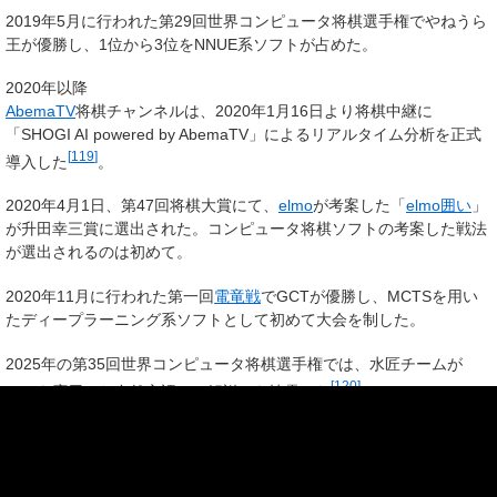
2019年5月に行われた第29回世界コンピュータ将棋選手権でやねうら
王が優勝し、1位から3位をNNUE系ソフトが占めた。
2020年以降
AbemaTV
将棋チャンネルは、2020年1月16日より将棋中継に
「SHOGI AI powered by AbemaTV」によるリアルタイム分析を正式
[
119
]
導入した
。
2020年4月1日、第47回将棋大賞にて、
elmo
が考案した「
elmo囲い
」
が升田幸三賞に選出された。コンピュータ将棋ソフトの考案した戦法
が選出されるのは初めて。
2020年11月に行われた第一回
電竜戦
でGCTが優勝し、MCTSを用い
たディープラーニング系ソフトとして初めて大会を制した。
2025年の第35回世界コンピュータ将棋選手権では、水匠チームが
[
120
]
LLM
を応用した自然言語での解説AIを披露した
。
人間への影響
人間とコンピュータの対決
→「
将棋棋士とコンピュータの対局一覧
」も参照