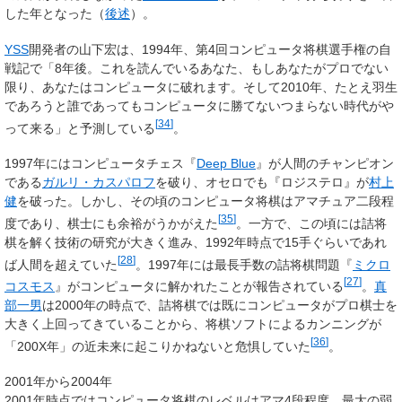
した年となった（
後述
）。
YSS
開発者の山下宏は、1994年、第4回コンピュータ将棋選手権の自
戦記で「8年後。これを読んでいるあなた、もしあなたがプロでない
限り、あなたはコンピュータに破れます。そして2010年、たとえ羽生
であろうと誰であってもコンピュータに勝てないつまらない時代がや
[
34
]
って来る」と予測している
。
1997年にはコンピュータチェス『
Deep Blue
』が人間のチャンピオン
である
ガルリ・カスパロフ
を破り、オセロでも『ロジステロ』が
村上
健
を破った。しかし、その頃のコンピュータ将棋はアマチュア二段程
[
35
]
度であり、棋士にも余裕がうかがえた
。一方で、この頃には詰将
棋を解く技術の研究が大きく進み、1992年時点で15手ぐらいであれ
[
28
]
ば人間を超えていた
。1997年には最長手数の詰将棋問題『
ミクロ
[
27
]
コスモス
』がコンピュータに解かれたことが報告されている
。
真
部一男
は2000年の時点で、詰将棋では既にコンピュータがプロ棋士を
大きく上回ってきていることから、将棋ソフトによるカンニングが
[
36
]
「200X年」の近未来に起こりかねないと危惧していた
。
2001年から2004年
2001年時点ではコンピュータ将棋のレベルはアマ4段程度、最大の弱