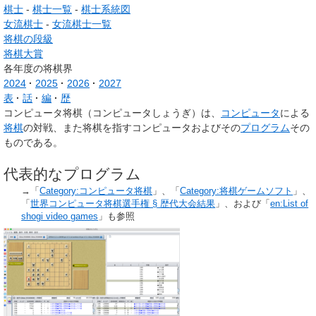
棋士
-
棋士一覧
-
棋士系統図
女流棋士
-
女流棋士一覧
将棋の段級
将棋大賞
各年度の将棋界
2024
2025
2026
2027
表
話
編
歴
コンピュータ将棋
（コンピュータしょうぎ）は、
コンピュータ
による
将棋
の対戦、また将棋を指すコンピュータおよびその
プログラム
その
ものである。
代表的なプログラム
→「
Category:コンピュータ将棋
」、「
Category:将棋ゲームソフト
」、
「
世界コンピュータ将棋選手権 §
歴代大会結果
」、および「
en:List of
shogi video games
」も参照