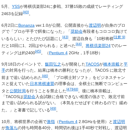
5月、
YSS
が将棋倶楽部24に参戦、37勝15敗の成績でレーティング
[
40
]
2463を記録
。
6月2日に
Bonanza
ver.1.0が公開。公開直後から
渡辺明
が自身のブロ
グで「プロが平手で餌食になった」「
奨励会
有段者もコロコロ負けて
[
43
]
[
注釈 9
]
いるらしい」とたびたび話題にし
、渡辺自身も「10秒将棋
[
44
]
だと10回に1、2回はやられる」と述べた
。
将棋倶楽部24
でのレー
[
45
]
ティングは約2400
。（
Pentium 4
2GHz，1手18秒）
9月18日のイベントで、
飯田弘之
らが開発した
TACOS
が
橋本崇載
と
平
手
の対局を行った。結果は橋本の勝利となったが、TACOS に敗北寸
[
46
]
前まで追い詰められた
。「プロ棋士対ソフト」をビジネスチャン
スと捉えていた
日本将棋連盟
の理事会は、全棋士に無断でコンピュー
[
47
]
[
48
]
タと
公開対局
を行うことを禁止した
。後に橋本崇載は、
「TACOSは
奨励会
入会試験に合格できない程度の強さで、敗北寸前
まで追い詰められる訳がない。（本気をだせばすぐ終わるので）緩め
[
49
]
た。」と著書で記している
。
10月、将棋世界の企画で
激指
（
Pentium 4
2.8GHzを使用）と
渡辺明
が
角落ち
の持ち時間各40分、時間切れ後は1手40秒で対戦し、渡辺明