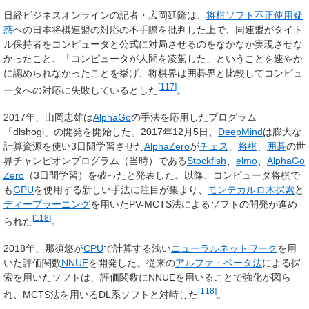
日経ビジネスオンラインの記者・広岡延隆は、
将棋ソフト不正使用疑
惑
への日本将棋連盟の対応の不手際を批判した上で、同連盟がタイト
ル保持者をコンピュータと公式に対局させるのをなかなか実現させな
かったこと、「コンピュータが人間を凌駕した」ということを速やか
に認められなかったことを挙げ、将棋界は囲碁界と比較してコンピュ
[
117
]
ータへの対応に失敗しているとした
。
2017年、山岡忠雄は
AlphaGo
の手法を応用したプログラム
「dlshogi」の開発を開始した。2017年12月5日、
DeepMind
は膨大な
計算資源を使い3日間学習させた
AlphaZero
が
チェス
、
将棋
、
囲碁
の世
界チャンピオンプログラム（当時）である
Stockfish
、
elmo
、
AlphaGo
Zero
（3日間学習）を破ったと発表した。以降、コンピュータ将棋で
も
GPU
を使用する新しい手法に注目が集まり、
モンテカルロ木探索
と
ディープラーニング
を用いたPV-MCTS法によるソフトの開発が進め
[
118
]
られた
。
2018年、那須悠が
CPU
で計算する浅い
ニューラルネットワーク
を用
いた評価関数
NNUE
を開発した。従来の
アルファ・ベータ法
による探
索を用いたソフトは、評価関数にNNUEを用いることで強化が図ら
[
118
]
れ、MCTS法を用いるDL系ソフトと対峙した
。