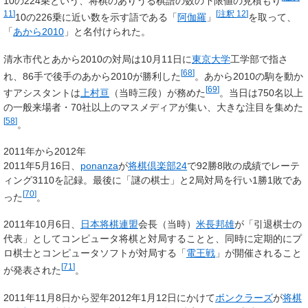
10の224乗という、将棋のありうる棋譜の数の下限値の見積もり
11
]
[
注釈 12
]
10の226乗に近い数を示す語である「
阿伽羅
」
を取って、
「
あから2010
」と名付けられた。
清水市代とあから2010の対局は10月11日に
東京大学
工学部で指さ
[
68
]
れ、86手で後手のあから2010が勝利した
。あから2010の駒を動か
[
69
]
すアシスタントは
上村亘
（当時三段）が務めた
。当日は750名以上
の一般来場者・70社以上のマスメディアが集い、大きな注目を集めた
[
58
]
。
2011年から2012年
2011年5月16日、
ponanza
が
将棋倶楽部24
で92勝8敗の成績でレーテ
ィング3110を記録。最後に「謎の棋士」と2局対局を行い1勝1敗であ
[
70
]
った
。
2011年10月6日、
日本将棋連盟
会長（当時）
米長邦雄
が「引退棋士の
代表」としてコンピュータ将棋と対局することと、同時に定期的にプ
ロ棋士とコンピュータソフトが対局する「
電王戦
」が開催されること
[
71
]
が発表された
。
2011年11月8日から翌年2012年1月12日にかけて
ボンクラーズ
が
将棋