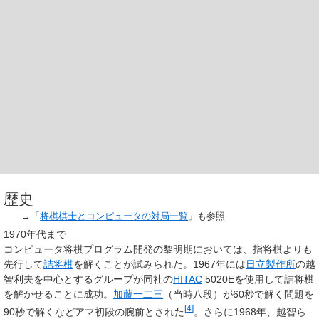
歴史
→「
将棋棋士とコンピュータの対局一覧
」も参照
1970年代まで
コンピュータ将棋プログラム開発の黎明期においては、指将棋よりも
先行して
詰将棋
を解くことが試みられた。1967年には
日立製作所
の越
智利夫を中心とするグループが同社の
HITAC
5020Eを使用して詰将棋
を解かせることに成功。
加藤一二三
（当時八段）が60秒で解く問題を
[
4
]
90秒で解くなどアマ初段の腕前とされた
。さらに1968年、越智ら