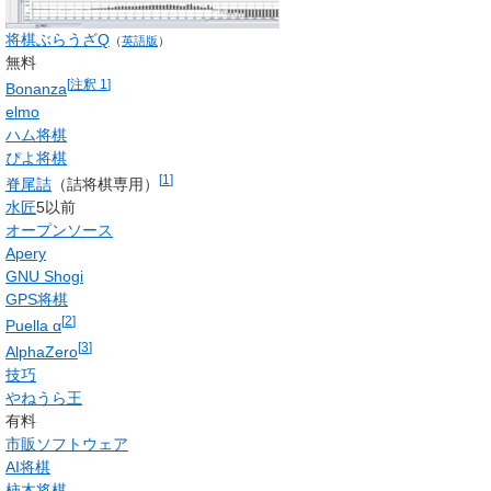
将棋ぶらうざQ
（
英語版
）
無料
[
注釈 1
]
Bonanza
elmo
ハム将棋
ぴよ将棋
[
1
]
脊尾詰
（詰将棋専用）
水匠
5以前
オープンソース
Apery
GNU Shogi
GPS将棋
[
2
]
Puella α
[
3
]
AlphaZero
技巧
やねうら王
有料
市販ソフトウェア
AI将棋
柿木将棋