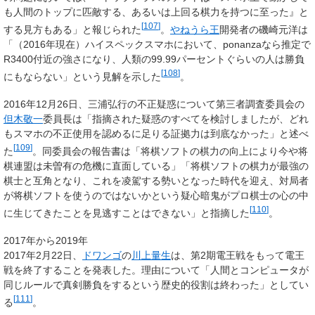
も人間のトップに匹敵する、あるいは上回る棋力を持つに至った』と
[
107
]
する見方もある」と報じられた
。
やねうら王
開発者の磯崎元洋は
「（2016年現在）ハイスペックスマホにおいて、ponanzaなら推定で
R3400付近の強さになり、人類の99.99パーセントぐらいの人は勝負
[
108
]
にもならない」という見解を示した
。
2016年12月26日、三浦弘行の不正疑惑について第三者調査委員会の
但木敬一
委員長は「指摘された疑惑のすべてを検討しましたが、どれ
もスマホの不正使用を認めるに足りる証拠力は到底なかった」と述べ
[
109
]
た
。同委員会の報告書は「将棋ソフトの棋力の向上により今や将
棋連盟は未曽有の危機に直面している」「将棋ソフトの棋力が最強の
棋士と互角となり、これを凌駕する勢いとなった時代を迎え、対局者
が将棋ソフトを使うのではないかという疑心暗鬼がプロ棋士の心の中
[
110
]
に生じてきたことを見逃すことはできない」と指摘した
。
2017年から2019年
2017年2月22日、
ドワンゴ
の
川上量生
は、第2期電王戦をもって電王
戦を終了することを発表した。理由について「人間とコンピュータが
同じルールで真剣勝負をするという歴史的役割は終わった」としてい
[
111
]
る
。