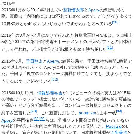
2015年
2015年1月から2015年2月までの
斎藤慎太郎
と
Apery
の練習対局の
際、斎藤は「内容的にはほぼ不利で止めてるので、どうだろう 良くて
[
90
]
10勝30敗とか40敗ぐらいじゃないですかね」と述べている
。
2015年の3月から4月にかけて行われた将棋電王戦FINALは、プロ棋士
5名と2014年の第2回将棋電王トーナメントの上位5ソフトとの団体戦
[
91
]
として行われ、プロ棋士側が3勝2敗と初めて勝ち越した
。
2015年6月、
千田翔太
と
Apery
の練習対局で、千田は持ち時間1時間で
50局以上を指したが、Aperyに対しての勝率が「2割ちょうど」だっ
た。千田は「現在のコンピュータ将棋に勝てなくても、挑まなくてど
[
92
]
うするのか」と述べている
。
2015年10月11日、
情報処理学会
がコンピュータ将棋の実力は2015年
の時点でトッププロ棋士に追い付いている（統計的に勝ち越す可能性
が高い）という分析結果を出し「コンピュータ将棋プロジェクト」の
[
93
]
[
94
]
終了を宣言した
。この宣言に対して、
ponanza
の山本一成
・
[
95
]
[
96
]
Apery
の平岡拓也
らは、将棋ソフト開発に直接携わっていない
情報処理学会が一方的に声明を出したことに反発した。
Puella α
の伊
藤英紀は、宣言が出された原因について、日本将棋連盟が
羽生善治
と