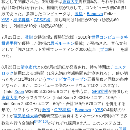
載として開催された。対戦相手は
東京大学
将棋部5名。それぞれ2回、
合計10回対戦が行われ、棚瀬将棋が1敗して、コンピュータ側の9勝1
敗であった。参加したコンピュータは、
激指
・
Bonanza
Feliz・
YSS
・
棚瀬将棋
・
GPS将棋
。持ち時間は1回目が30分（秒読み60
秒）、2回目が10分（秒読み30秒）。
7月23日に、
激指
定跡道場2 優勝記念版（2010年
世界コンピュータ将
棋選手権
で優勝した激指の
思考ルーチン
搭載）が発売され、宣伝文句
として「強さはネット将棋でレーティング3000点台（
プロ
級）」を謳
った。
8月23日に
清水市代
との対局の詳細が発表され、持ち時間は
チェスク
ロック
使用による3時間（1分未満の考慮時間も計測される）、使い切
ったあとは1手1分という
マイナビ女子オープン
五番勝負と同様の条件
となった。また、コンピュータ側のハードウェアはクラスタなし
（Intel
Xeon
W3680 3.33GHz 6コア）を中心に、
GPS将棋
が提供した
東京大学
のクラスタマシン（Intel Xeon 2.80GHz 4コア：109台・
Intel Xeon 2.40GHz 4コア：60台・合計169台 676コア）を併用する
形で、ソフトウェアは
激指
・
GPS将棋
・
Bonanza
・
YSS
の4種類のソ
フトが
電気通信大学
伊藤研究室の開発するマネージャの管制の下で多
[
注釈 10
]
数決を行う合議制
がそれぞれ採用された。このシステムは、
[
注釈