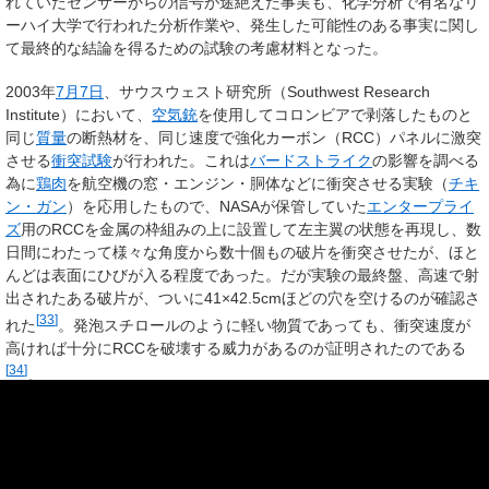
れていたセンサーからの信号が途絶えた事実も、化学分析で有名なリ
ーハイ大学で行われた分析作業や、発生した可能性のある事実に関し
て最終的な結論を得るための試験の考慮材料となった。
2003年
7月7日
、サウスウェスト研究所（Southwest Research
Institute）において、
空気銃
を使用してコロンビアで剥落したものと
同じ
質量
の断熱材を、同じ速度で強化カーボン（RCC）パネルに激突
させる
衝突試験
が行われた。これは
バードストライク
の影響を調べる
為に
鶏肉
を航空機の窓・エンジン・胴体などに衝突させる実験（
チキ
ン・ガン
）を応用したもので、NASAが保管していた
エンタープライ
ズ
用のRCCを金属の枠組みの上に設置して左主翼の状態を再現し、数
日間にわたって様々な角度から数十個もの破片を衝突させたが、ほと
んどは表面にひびが入る程度であった。だが実験の最終盤、高速で射
出されたある破片が、ついに41×42.5cmほどの穴を空けるのが確認さ
[
33
]
れた
。発泡スチロールのように軽い物質であっても、衝突速度が
高ければ十分にRCCを破壊する威力があるのが証明されたのである
[
34
]
。
8月26日
、CAIBは調査報告書を発表し、離陸の際に剥落した発泡断熱
材が左主翼前縁を損傷させたことが事故の直接的な原因であると結論
づけた。また報告書は、そもそも問題の根底にあるNASAの精神風土
についても深く追及し、その意志決定過程や危険に対する認識の甘さ