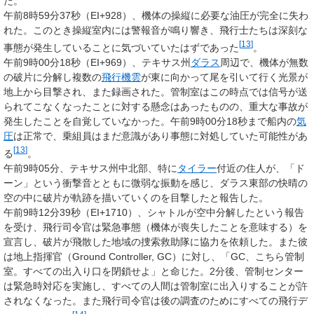
た。
午前8時59分37秒（EI+928）、機体の操縦に必要な油圧が完全に失わ
れた。このとき操縦室内には警報音が鳴り響き、飛行士たちは深刻な
[
13
]
事態が発生していることに気づいていたはずであった
。
午前9時00分18秒（EI+969）、テキサス州
ダラス
周辺で、機体が無数
の破片に分解し複数の
飛行機雲
が東に向かって尾を引いて行く光景が
地上から目撃され、また録画された。管制室はこの時点では信号が送
られてこなくなったことに対する懸念はあったものの、重大な事故が
発生したことを自覚していなかった。午前9時00分18秒まで船内の
気
圧
は正常で、乗組員はまだ意識があり事態に対処していた可能性があ
[
13
]
る
。
午前9時05分、テキサス州中北部、特に
タイラー
付近の住人が、「ド
ーン」という衝撃音とともに微弱な振動を感じ、ダラス東部の快晴の
空の中に破片が軌跡を描いていくのを目撃したと報告した。
午前9時12分39秒（EI+1710）、シャトルが空中分解したという報告
を受け、飛行司令官は緊急事態（機体が喪失したことを意味する）を
宣言し、破片が飛散した地域の捜索救助隊に協力を依頼した。また彼
は地上指揮官（Ground Controller, GC）に対し、「GC、こちら管制
室。すべての出入り口を閉鎖せよ」と命じた。2分後、管制センター
は緊急時対応を実施し、すべての人間は管制室に出入りすることが許
されなくなった。また飛行司令官は後の調査のためにすべての飛行デ