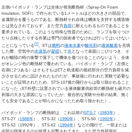
左側バイポッド・ランプは全体が発泡断熱材（Spray-On Foam
Insulation, SOFI）で作られている1メートルほどの大きさの部品で、
金属部分を覆うものである。断熱材それ自体は機体を支持する構造物
とは見なされておらず、また空力
負荷
に耐えられるものであることを
要求されている。このような特殊な性質のために、ランプを取りつけ
たり点検したりする作業は専門の技術者でなければ行ってはいけない
[
7
]
ことになっている
。ETは
燃料
の
液体水素
や
酸化剤
の
液体酸素
を充填
した際、空気中の
水蒸気
が
凝固
して
氷
となって表面にこびりつき、そ
れが離陸の時の衝撃で落下して機体を傷つけることのないよう、全体
がオレンジ色の断熱材で覆われている。バイポッド・ランプ（左側と
右側に2つある）はそもそもはETと軌道船の接続部分の空力負荷を減
少させるために設計されたものだが、事故後に行われた実験で必要な
いことが証明されたため、STS-107後の飛行からは取り除かれること
になった（ET外壁に設置されている液体酸素供給管の断熱材も破片の
剥落の大きな原因になっていたが、複合的な実験や分析の結果、無く
ても安全であることが明らかになったため取り除かれた）。
バイポッド・ランプの断熱材は、これ以前の
STS-7
（
1983年
）、
STS-27（
1988年
）、STS-32（
1990年
）、STS-50（
1992年
）、
STS-52（1992年）、STS-62（
1994年
）などの飛行で、一部または
全部が脱落するのが何度も目撃されてきた。また空力負荷突起