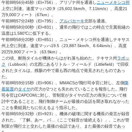
午前8時56分45秒（EI+756）、アリゾナ州を通過し
ニューメキシコ州
上空に到達。速度マッハ20.9（25,602.5km/h、7.11km/s）、高度21
万9,000フィート（67km）。
午前8時57分24秒（EI+795）、
アルバカーキ
北部を通過。
午前8時58分00秒（EI+831）、通常の飛行ではこの時点で主翼前縁の
温度は1,580℃に低下する。
午前8時58分20秒（EI+851）、ニュー・メキシコ州を通過しテキサス
州上空に到達。速度マッハ19.5（23,887.5km/h、6.64km/s）、高度
20万9,800フィート（63.9km）。
この頃、耐熱タイルが機体からはがれ落ち始めた。テキサス州
ラボッ
ク
（Lubbock）の北西にあるリトル・フィールド（Littlefield）で回収
されたタイルは、残骸の中で最も西の地点で発見されたものであっ
た。
午前8時59分15秒（EI+906）、MMACSが飛行司令官に対し、左側
降
着装置
の
タイヤ
の圧力が2つとも失われていることを報告した。飛行
司令官はCAPCOMに対し、管制室がタイヤの圧力の喪失について検
討中であることと、飛行制御チームが最後の会話を聞き取れなかった
ことを乗組員たちに伝えるよう指示した。
午前8時59分32秒（EI+923）、機体の破壊に関する機長の発言が録音
された。「了解。あー、バ…（ここで録音が途絶える）」。これが管
制室が飛行士と交わした最後の会話であり、また最後の録音であっ