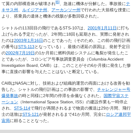
[
6
]
て翼の内部構造体が破壊され
、急速に機体が分解した。事故後に
テ
キサス州
、
ルイジアナ州
、
アーカンソー州
で行われた大規模な捜査に
より、搭乗員の遺体と機体の残骸が多数回収された。
シャトルの113回目の飛行であるSTS-107は、
2001年
1月11日
に打ち
上げられる予定だったが、2年間に18回も延期され、実際に発射され
たのは
2003年
1月16日
のことであった（そのため、この前の飛行計画
の番号は
STS-113
となっている）。最後の遅延の原因は、発射予定日
の
2002年
7月19日
の1か月前に燃料供給システムに亀裂が発生したこ
とであったが、コロンビア号事故調査委員会（Columbia Accident
Investigation Board, CAIB）は、このことがその6か月後に発生した惨
事に直接の影響を与えたことはないと断定している。
CAIBはNASAに対し、技術および組織的運営の両面における改善を勧
告した。シャトルの飛行計画はこの事故の影響で、
チャレンジャー号
爆発事故
の時と同様に2年間の停滞を余儀なくされた。
国際宇宙ステ
ーション
（International Space Station, ISS）の建設作業も一時停止
され、
STS-114
で飛行が再開されるまで物資の搬送は29か月間、飛行
士の送致は
STS-121
が発射されるまで41か月間、完全に
ロシア連邦宇
宙局
に頼ることとなった。