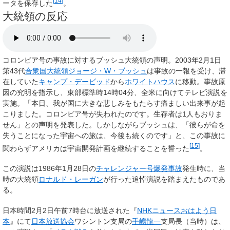
[
14
]
ータを保存した
。
大統領の反応
コロンビア号の事故に対するブッシュ大統領の声明。2003年2月1日
第43代
合衆国大統領
ジョージ・W・ブッシュ
は事故の一報を受け、滞
在していた
キャンプ・デービッド
から
ホワイトハウス
に移動。事故原
因の究明を指示し、東部標準時14時04分、全米に向けてテレビ演説を
実施。「本日、我が国に大きな悲しみをもたらす痛ましい出来事が起
こりました。コロンビア号が失われたのです。生存者は1人もおりま
せん」との声明を発表した。しかしながらブッシュは、「彼らが命を
失うことになった宇宙への旅は、今後も続くのです」と、この事故に
[
15
]
関わらずアメリカは宇宙開発計画を継続することを誓った
。
この演説は1986年1月28日の
チャレンジャー号爆発事故
発生時に、当
時の大統領
ロナルド・レーガン
が行った追悼演説を踏まえたものであ
る。
日本時間2月2日午前7時台に放送された『
NHKニュースおはよう日
本
』にて
日本放送協会
ワシントン支局の
手嶋龍一
支局長（当時）は、