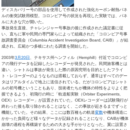
ディスカバリー号の部品を使用して作成された強化カーボン耐熱パネ
ルの衝突試験用模型。コロンビア号の状況を再現した実験では、パネ
ルに大きな穴が開いた。
事故発生直後、チャレンジャー号事故の後に作成された議定書に従
い、直ちに軍や民間の専門家らによって組織された「コロンビア号事
故調査委員会（Columbia Accident Investigation Board, CAIB）」が結
成され、広範かつ多岐にわたる調査を開始した。
2003年
3月20日
、テキサス州ヘンフィル（Hemphill）付近でコロンビ
アの飛行データを記録したレコーダーが発見された。民間旅客機とは
違い、シャトルは事故が発生した際の原因究明を目的としたフライ
ト・レコーダーのようなものは搭載しておらず、通常はすべてのデー
タはリアルタイムで地上に送信されている。だがコロンビアはシャト
ルの初号機ということもあり、技術者たちが機体の特性をよりよく把
握できるよう、初飛行の時に「軌道船実験（Orbiter Experiments,
OEX）レコーダー」が設置されていた。OEXレコーダーは試験飛行が
終わった後も取り除かれることはなく、この事故が起きるまでずっと
機能していた。その結果、ここには数百種もの軌道
変数
や機体構造に
かかった負荷など様々なデータが記録されることになり、CAIBが機体
崩壊の過程を再構築するための大きな手がかりとなった。翼に設置さ