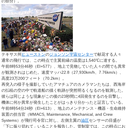
の部分）。
テキサス州
ヒューストン
の
ジョンソン宇宙センター
で献花する人々
通常の飛行では、この時点で主翼前縁の温度は1,540℃に達する。
午前8時53分46秒（EI+577）、地上で見物していた人々の間でも異常
が観測されはじめた。速度マッハ22.8（27,930km/h、7.76km/s）、
高度23万200フィート（70.2km）。
再突入の様子を撮影していたアマチュアのカメラマンたちは、西海岸
の払暁の空の中で軌道船の描く軌跡が突然明るくなるのを観測した。
彼らは同じような現象がこの後の23秒間に4回発生するのを目撃し、
機体に何か異常が発生したことがはっきり分かったと証言している。
午前8時54分24秒（EI+613）、地上のメンテナンス・機器・生命維持
装置の担当官（MMACS, Maintenance, Mechanical, and Crew
Systems）が飛行司令官に対し、左側主翼の
油圧
センサーの目盛が
「下に振り切れて」いることを報告した。管制室では、この時点にお