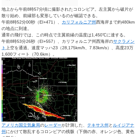
地上から午前8時57分頃に撮影されたコロンビア。左主翼から破片が
散り始め、前縁部も変形しているのが確認できる。
午前8時52分00秒（EI+471）、
カリフォルニア州
西海岸まで約480km
の地点に到達。
通常の飛行では、この時点で主翼前縁の温度は1,450℃に達する。
午前8時53分26秒（EI+557）、カリフォルニア州西海岸の
サクラメン
ト
上空を通過。速度マッハ23（28,175km/h、7.83km/s）、高度23万
1,600フィート（70.6km）。
アメリカ国立気象局
の
レーダー
が計測した、
テキサス州
と
ルイジアナ
州
にかけて散乱するコロンビアの残骸（下側の赤、オレンジ色、黄色