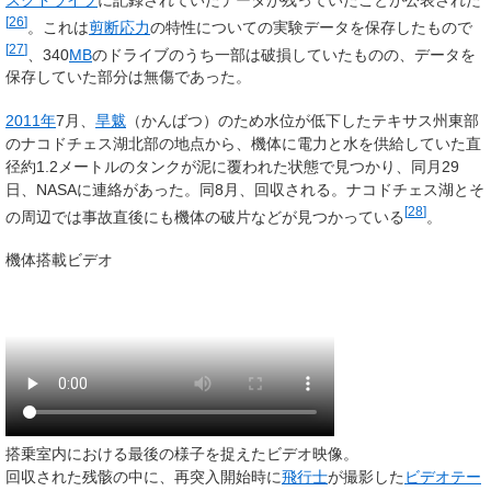
スクドライブ
に記録されていたデータが残っていたことが公表された
[
26
]
。これは
剪断応力
の特性についての実験データを保存したもので
[
27
]
、340
MB
のドライブのうち一部は破損していたものの、データを
保存していた部分は無傷であった。
2011年
7月、
旱魃
（かんばつ）のため水位が低下したテキサス州東部
のナコドチェス湖北部の地点から、機体に電力と水を供給していた直
径約1.2メートルのタンクが泥に覆われた状態で見つかり、同月29
日、NASAに連絡があった。同8月、回収される。ナコドチェス湖とそ
[
28
]
の周辺では事故直後にも機体の破片などが見つかっている
。
機体搭載ビデオ
搭乗室内における最後の様子を捉えたビデオ映像。
回収された残骸の中に、再突入開始時に
飛行士
が撮影した
ビデオテー