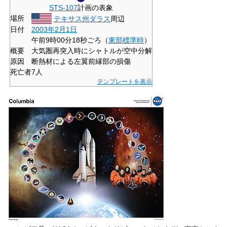
STS-107
計画の表象
場所
テキサス州
ダラス
周辺
日付
2003年
2月1日
午前9時00分18秒ごろ（
東部標準時
）
概要
大気圏再突入時にシャトルが空中分解
原因
断熱材による左翼前縁部の損傷
死亡者
7人
テンプレートを表示