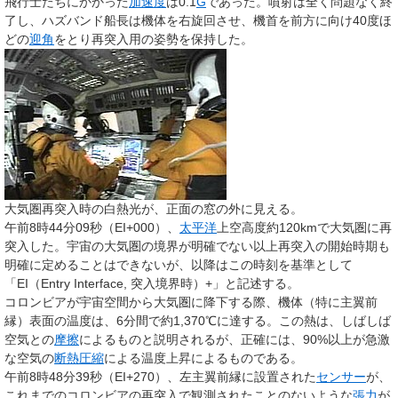
飛行士たちにかかった
加速度
は0.1
G
であった。噴射は全く問題なく終
了し、ハズバンド船長は機体を右旋回させ、機首を前方に向け40度ほ
どの
迎角
をとり再突入用の姿勢を保持した。
大気圏再突入時の白熱光が、正面の窓の外に見える。
午前8時44分09秒（EI+000）、
太平洋
上空高度約120kmで大気圏に再
突入した。宇宙の大気圏の境界が明確でない以上再突入の開始時期も
明確に定めることはできないが、以降はこの時刻を基準として
「EI（Entry Interface, 突入境界時）+」と記述する。
コロンビアが宇宙空間から大気圏に降下する際、機体（特に主翼前
縁）表面の温度は、6分間で約1,370℃に達する。この熱は、しばしば
空気との
摩擦
によるものと説明されるが、正確には、90%以上が急激
な空気の
断熱圧縮
による温度上昇によるものである。
午前8時48分39秒（EI+270）、左主翼前縁に設置された
センサー
が、
これまでのコロンビアの再突入で観測されたことのないような
張力
が