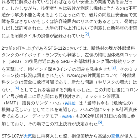
れる前に解決されていなければならない安全上の問題である筈だっ
た。しかしながら、技術者たちは破片が剥落し機体に当たるのは不可
避かつ解決不能と考えるようになったので、破片の問題は安全面で支
障を及ぼさないかもしくは許容範囲内のリスクであるとして、発射は
しばしば許可された。大半の打ち上げにおいて剥落した断熱材の衝突
[
2
]
による耐熱タイルの損傷が記録されていた
。
2つ前の打ち上げであるSTS-112においては、断熱材の塊が外部燃料
タンクのバイポッド・ランプから剥落し、左側の補助固体燃料ロケッ
ト（SRB） の後尾付近にある SRB－外部燃料タンク間の接続リング
[
3
]
を直撃して、幅4インチ深さ3インチの凹みを発生させた
。そのミッ
ション後に状況は調査されたが、NASAは破片問題について「外部燃
料タンクは安全に飛行可能であり、新たな問題（やリスクの増大）は
[
4
]
ない」
としてこれを容認する判断を示した。この判断は後にコロン
ビア号が軌道上に居た間にも再検討され、ミッション管理班
（MMT） 議長の
リンダ・ハム
は「当時も今も（危険性の）
（
英語版
）
根拠は乏しい」としてこれを追認した。ハムの他にシャトル計画責任
者である
ロン・ディッテモア
も2002年10月31日の会議に参
（
英語版
）
[
5
]
加しており、その場でこの打上決行が決定された
。
STS-107が
大気
圏に再突入した際、損傷箇所から高温の
空気
が侵入し