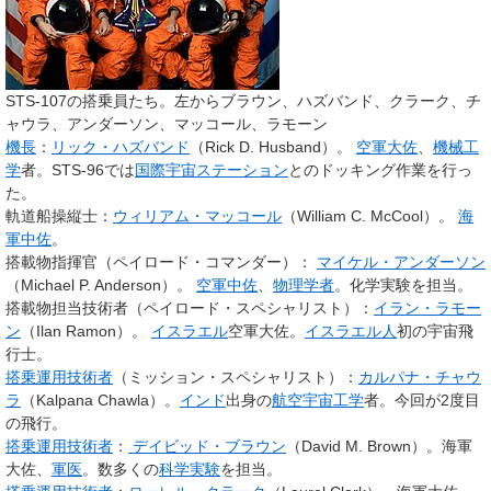
STS-107の搭乗員たち。左からブラウン、ハズバンド、クラーク、チ
ャウラ、アンダーソン、マッコール、ラモーン
機長
：
リック・ハズバンド
（Rick D. Husband）。
空軍
大佐
、
機械工
学
者。STS-96では
国際宇宙ステーション
とのドッキング作業を行っ
た。
軌道船操縦士：
ウィリアム・マッコール
（William C. McCool）。
海
軍
中佐
。
搭載物指揮官（ペイロード・コマンダー）：
マイケル・アンダーソン
（Michael P. Anderson）。
空軍
中佐
、
物理学者
。化学実験を担当。
搭載物担当技術者（ペイロード・スペシャリスト）：
イラン・ラモー
ン
（Ilan Ramon）。
イスラエル
空軍大佐。
イスラエル人
初の宇宙飛
行士。
搭乗運用技術者
（ミッション・スペシャリスト）：
カルパナ・チャウ
ラ
（Kalpana Chawla）。
インド
出身の
航空宇宙工学
者。今回が2度目
の飛行。
搭乗運用技術者
：
デイビッド・ブラウン
（David M. Brown）。海軍
大佐、
軍医
。数多くの
科学実験
を担当。