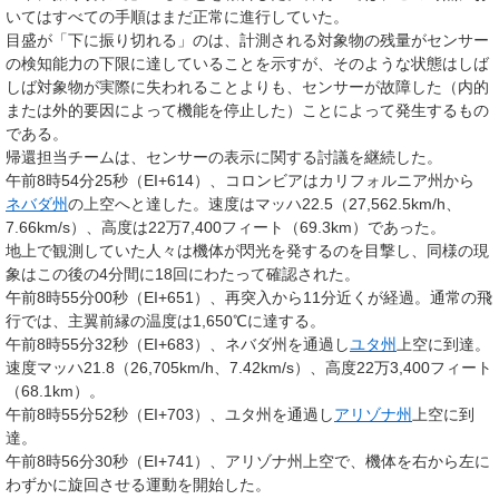
いてはすべての手順はまだ正常に進行していた。
目盛が「下に振り切れる」のは、計測される対象物の残量がセンサー
の検知能力の下限に達していることを示すが、そのような状態はしば
しば対象物が実際に失われることよりも、センサーが故障した（内的
または外的要因によって機能を停止した）ことによって発生するもの
である。
帰還担当チームは、センサーの表示に関する討議を継続した。
午前8時54分25秒（EI+614）、コロンビアはカリフォルニア州から
ネバダ州
の上空へと達した。速度はマッハ22.5（27,562.5km/h、
7.66km/s）、高度は22万7,400フィート（69.3km）であった。
地上で観測していた人々は機体が閃光を発するのを目撃し、同様の現
象はこの後の4分間に18回にわたって確認された。
午前8時55分00秒（EI+651）、再突入から11分近くが経過。通常の飛
行では、主翼前縁の温度は1,650℃に達する。
午前8時55分32秒（EI+683）、ネバダ州を通過し
ユタ州
上空に到達。
速度マッハ21.8（26,705km/h、7.42km/s）、高度22万3,400フィート
（68.1km）。
午前8時55分52秒（EI+703）、ユタ州を通過し
アリゾナ州
上空に到
達。
午前8時56分30秒（EI+741）、アリゾナ州上空で、機体を右から左に
わずかに旋回させる運動を開始した。