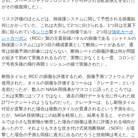
され、スペースシャトルプロジェクトから外される配置換えを受けた
がその後復帰した）。
リスク評価のほとんどは、熱保護システムに関して予想される損傷如
何にかかっていた。これは大別して2つに分けられる。1つ目は主翼下
面に貼られている
シリカ
製タイルの損傷であり、2つ目は
強化カーボ
ン＝カーボン
（RCC）製の主翼前縁パネルの損傷である（シャトルの
熱保護システムには3つ目の構成要素として断熱シートがあるが、通
常は損傷予測の対象にはならない。断熱シートの損傷評価は何か問題
が起きて初めて実施されるもので、実際に少なくとも一度、コロンビ
ア号喪失後の飛行再開ミッションの後で実施された）。
耐熱タイルと RCC の損傷を評価するため、損傷予測ソフトウェアが
使用された。タイルの損傷を評価するツールは「クレーター」という
名前だったが、数人の NASA 関係者がマスコミに語ったところでは、
これは実際にはソフトではなく、過去の飛行データを元に作られた統
計ワークシートのようなものだった。クレーターは、もし耐熱タイル
付近が直撃された場合は複数のタイルが貫通されるという予測を出し
たが、NASA 技術陣はこの結果を軽視した。結果を見ると、そのモデ
ルでは小さな投射物が衝突した場合の損傷は過大に評価される傾向が
あったので、それよりも大きな吹き付け式発泡断熱材 （SOFI） が直
撃した場合の予測も同様に過大に出るのだろうと技術陣は考えた。こ