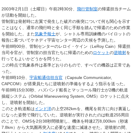
2003年2月1日（土曜日）午前2時30分、
飛行管制室
の帰還担当チーム
が活動を開始した。
管制室は発射時に左翼で発生した破片の衝突について何も関心を示す
ことはなく、通常の飛行時と全く同じ手順を踏んで帰還のための作業
を開始した。また
気象予報士
が、シャトル専用訓練機のパイロットの
報告に基づいてケネディ宇宙センター周辺の天候を予測した。
午前8時00分、管制センターのレロイ・ケイン（LeRoy Cain）帰還担
当司令官が、管制室の担当官たちに帰還のための
ロケット
の
逆噴射
を
行ってもよいかどうかを問うた。
この時点で気象条件は基準どおりのもので、すべての機器は正常であ
った。
午前8時10分、
宇宙船通信担当官
（Capsule Communicator,
CAPCOM）が搭乗員たちに逆噴射の準備をするよう指示を送った。
午前8時15分30秒、ハズバンド船長とマッコール飛行士が2機の軌道
操縦システム（Orbital Maneuvering System, OMS）ロケットに点火
し、逆噴射を開始した。
このとき軌道船は
インド洋
の上空282kmを、機尾を前方に向け裏返し
になった姿勢で飛行していた。逆噴射が実行されたのは軌道255周目
のことで、OMSを2分38秒間噴射し、機体を時速2万8,000km（秒速
7.8km）から大気圏再突入に必要な速度に減速させた。逆噴射の間、