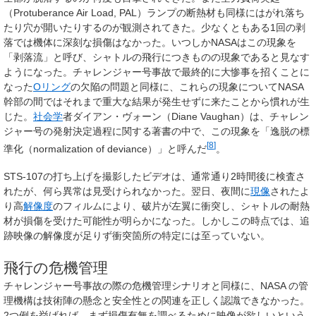
（Protuberance Air Load, PAL）ランプの断熱材も同様にはがれ落ち
たり穴が開いたりするのが観測されてきた。少なくともある1回の剥
落では機体に深刻な損傷はなかった。いつしかNASAはこの現象を
「剥落流」と呼び、シャトルの飛行につきものの現象であると見なす
ようになった。チャレンジャー号事故で最終的に大惨事を招くことに
なった
Oリング
の欠陥の問題と同様に、これらの現象についてNASA
幹部の間ではそれまで重大な結果が発生せずに来たことから慣れが生
じた。
社会学
者ダイアン・ヴォーン（Diane Vaughan）は、チャレン
ジャー号の発射決定過程に関する著書の中で、この現象を「逸脱の標
[
8
]
準化（normalization of deviance）」と呼んだ
。
STS-107の打ち上げを撮影したビデオは、通常通り2時間後に検査さ
れたが、何ら異常は見受けられなかった。翌日、夜間に
現像
されたよ
り高
解像度
のフィルムにより、破片が左翼に衝突し、シャトルの耐熱
材が損傷を受けた可能性が明らかになった。しかしこの時点では、追
跡映像の解像度が足りず衝突箇所の特定には至っていない。
飛行の危機管理
チャレンジャー号事故の際の危機管理シナリオと同様に、NASA の管
理機構は技術陣の懸念と安全性との関連を正しく認識できなかった。
2つ例を挙げれば、まず損傷有無を調べるために映像が欲しいという