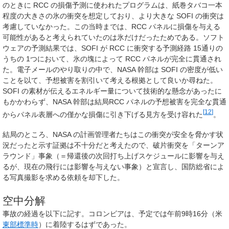
のときに RCC の損傷予測に使われたプログラムは、紙巻タバコ一本
程度の大きさの氷の衝突を想定しており、より大きな SOFI の衝突は
考慮していなかった。この当時までは、RCC パネルに損傷を与える
可能性があると考えられていたのは氷だけだったためである。ソフト
ウェアの予測結果では、SOFI が RCC に衝突する予測経路 15通りの
うちの 1つにおいて、氷の塊によって RCC パネルが完全に貫通され
た。電子メールのやり取りの中で、NASA 幹部は SOFI の密度が低い
ことを以て、予想被害を割引いて考える根拠として良いか尋ねた。
SOFI の素材が伝えるエネルギー量について技術的な懸念があったに
もかかわらず、NASA 幹部は結局RCC パネルの予想被害を完全な貫通
[
12
]
からパネル表層への僅かな損傷に引き下げる見方を受け容れた
。
結局のところ、NASA の計画管理者たちはこの衝突が安全を脅かす状
況だったと示す証拠は不十分だと考えたので、破片衝突を「ターンア
ラウンド」事象（＝帰還後の次回打ち上げスケジュールに影響を与え
るが、現在の飛行には影響を与えない事象）と宣言し、国防総省によ
る写真撮影を求める依頼を却下した。
空中分解
事故の経過を以下に記す。コロンビアは、予定では午前9時16分（米
東部標準時
）に着陸するはずであった。