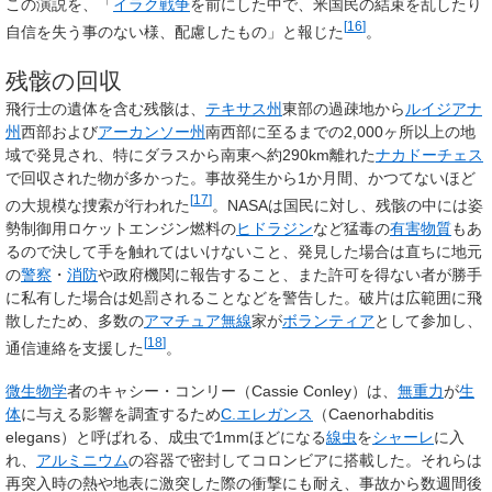
この演説を、「
イラク戦争
を前にした中で、米国民の結束を乱したり
[
16
]
自信を失う事のない様、配慮したもの」と報じた
。
残骸の回収
飛行士の遺体を含む残骸は、
テキサス州
東部の過疎地から
ルイジアナ
州
西部および
アーカンソー州
南西部に至るまでの2,000ヶ所以上の地
域で発見され、特にダラスから南東へ約290km離れた
ナカドーチェス
で回収された物が多かった。事故発生から1か月間、かつてないほど
[
17
]
の大規模な捜索が行われた
。NASAは国民に対し、残骸の中には姿
勢制御用ロケットエンジン燃料の
ヒドラジン
など猛毒の
有害物質
もあ
るので決して手を触れてはいけないこと、発見した場合は直ちに地元
の
警察
・
消防
や政府機関に報告すること、また許可を得ない者が勝手
に私有した場合は処罰されることなどを警告した。破片は広範囲に飛
散したため、多数の
アマチュア無線
家が
ボランティア
として参加し、
[
18
]
通信連絡を支援した
。
微生物学
者のキャシー・コンリー（Cassie Conley）は、
無重力
が
生
体
に与える影響を調査するため
C.エレガンス
（Caenorhabditis
elegans）と呼ばれる、成虫で1mmほどになる
線虫
を
シャーレ
に入
れ、
アルミニウム
の容器で密封してコロンビアに搭載した。それらは
再突入時の熱や地表に激突した際の衝撃にも耐え、事故から数週間後