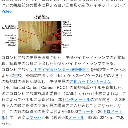
クとの接続部分の根本に見える白い三角形が左側バイポッド・ランプ
Video
コロンビア号の主翼を破損させた、左側バイポッド・ランプの近接写
真。写真左の台形に突出した部位がバイポッド・ランプである。
コロンビア号が
ケネディ宇宙センター
39番発射台
を飛び立ってからお
よそ82
秒
後、外部燃料タンク（ET）からスーツケースほどの大きさ
の断熱材の破片が剥落し、左側主翼の
強化カーボン=カーボン
（Reinforced Carbon-Carbon, RCC）の耐熱保護パネルを直撃した。
後にコロンビア号事故調査委員会（CAIB）が行った実験によれば、こ
れによってパネルには直径15 - 20
センチメートル
の穴が開き、大気圏
再突入の際に高温の空気が翼の構造内に入り込むことになった。な
お、この時の軌道船の高度はおよそ66,000
フィート
（20
キロメート
ル
）で、速度は
マッハ
2.46（秒速840
メートル
、時速3,024km）であ
った。