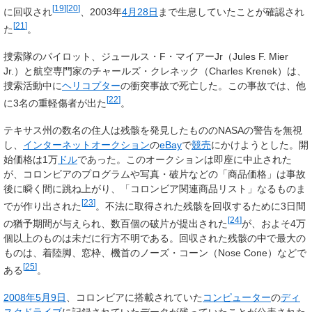
[
19
]
[
20
]
に回収され
、2003年
4月28日
まで生息していたことが確認され
[
21
]
た
。
捜索隊のパイロット、ジュールス・F・マイアーJr（Jules F. Mier
Jr.）と航空専門家のチャールズ・クレネック（Charles Krenek）は、
捜索活動中に
ヘリコプター
の衝突事故で死亡した。この事故では、他
[
22
]
に3名の重軽傷者が出た
。
テキサス州の数名の住人は残骸を発見したもののNASAの警告を無視
し、
インターネットオークション
の
eBay
で
競売
にかけようとした。開
始価格は1万
ドル
であった。このオークションは即座に中止された
が、コロンビアのプログラムや写真・破片などの「商品価格」は事故
後に瞬く間に跳ね上がり、「コロンビア関連商品リスト」なるものま
[
23
]
でが作り出された
。不法に取得された残骸を回収するために3日間
[
24
]
の猶予期間が与えられ、数百個の破片が提出された
が、およそ4万
個以上のものは未だに行方不明である。回収された残骸の中で最大の
ものは、着陸脚、窓枠、機首のノーズ・コーン（Nose Cone）などで
[
25
]
ある
。
2008年
5月9日
、コロンビアに搭載されていた
コンピューター
の
ディ