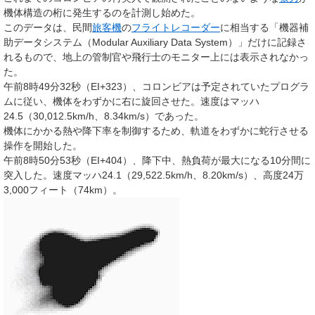
機体構造の桁に発生するのを計測し始めた。
このデータは、民間
旅客機
の
フライトレコーダー
に相当する「機器補
助データシステム（Modular Auxiliary Data System）」だけに記録さ
れるもので、地上の管制官や飛行士のモニター上には表示されなかっ
た。
午前8時49分32秒（EI+323）、コロンビアは予定されていたプログラ
ムに従い、機体をわずかに右に旋回させた。速度はマッハ
24.5（30,012.5km/h、8.34km/s）であった。
機体にかかる熱や降下率を制御するため、軌道をわずかに蛇行させる
操作を開始した。
午前8時50分53秒（EI+404）、降下中、熱負荷が最大になる10分間に
突入した。速度マッハ24.1（29,522.5km/h、8.20km/s）、高度24万
3,000フィート（74km）。