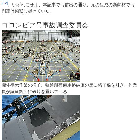
[
32
]
。いずれにせよ、本記事でも前出の通り、元の組成の断熱材でも
剥落は頻繁に起きていた。
コロンビア号事故調査委員会
機体復元作業の様子。軌道船整備用格納庫の床に格子線を引き、作業
員が該当箇所に破片を置いている。