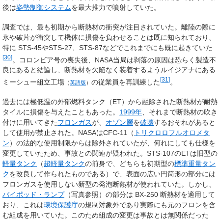
後は
姿勢制御システム
を最大推力で噴射していた。
調査では、最も初期から断熱材の衝突が注目されていた。離陸の際に
氷や破片が衝突して機体に損傷を負わせることは既に知られており、
特に STS-45やSTS-27、STS-87などでこれまでにも既に起きていた
[
30
]
。コロンビア号の喪失後、NASA当局は剥落の原因は恐らく製造不
良にあると結論し、断熱材を欠陥なく装着するようルイジアナにある
[
31
]
ミーシュー組立工場
の従業員を再訓練した
。
（
英語版
）
過去には極低温の外部燃料タンク（ET）から融除された断熱材が耐熱
タイルに損傷を与えたこともあった。
1999年
、それまで断熱材の吹き
付けに用いてきた
フロンガス
が、
オゾン層
を
破壊
するおそれがあると
して使用が禁止された。NASAはCFC-11（
トリクロロフルオロメタ
ン
）の法的な使用制限からは除外されていたが、何れにしても仕様を
変更していたため、事故との関連が疑われた。STS-107のETは旧型の
軽量タンク
（
超軽量タンク
の前身で、どちらも初期型の
標準重量タン
ク
を改良して作られたものである）で、表面の広い円筒形の部分には
フロンガスを使用しない新型の発泡断熱材が使われていた。しかし、
バイポッド・ランプ
（写真参照）の部分は BX-250 断熱材を適用して
おり、これは
環境保護庁
の規制対象外であり実際にも元のフロンを含
む組成を用いていた。このため組成の変更は事故とは無関係だった