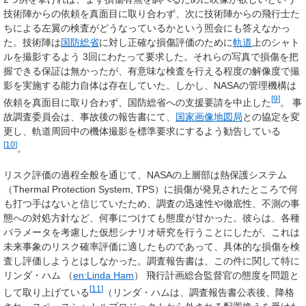
技術陣からの依頼を真面目に取り合わず、次に技術陣からの飛行士た
ちによる左翼の検査がどうなっているかという照会にも答えなかっ
た。技術陣は
国防総省
に対し正確な損傷評価のために
軌道
上のシャト
ルを撮影するよう 3回にわたって要求した。それらの写真で損傷を把
握できる保証は無かったが、有意味な検査を行える程度の解像度で撮
影を実施する能力自体は存在していた。しかし、NASAの管理機構は
[
9
]
依頼を真面目に取り合わず、国防総省への支援要請を中止した
。 事
故調査委員会は、事故後の報告書にて、
国家画像地図局
との協定を変
更し、軌道周回中の機体撮影を標準要求にするよう勧告している
[
10
]
。
リスク評価の過程全般を通じて、NASAの上層部は熱保護システム
（Thermal Protection System, TPS）に損傷が発見されたところで何
も打つ手はないと信じていたため、調査の迅速性や徹底性、不測の事
態への対処方針など、何事につけても態度が甘かった。彼らは、各種
パラメータを考慮した仮想シナリオ研究を行うことにしたが、これは
未来事象のリスク確率評価に適したものであって、具体的な損傷を検
査し評価しようとはしなかった。調査報告書は、この件に関して特に
リンダ・ハム （
en:Linda Ham
） 飛行計画総合監督官の態度を問題と
[
11
]
して取り上げている
（リンダ・ハムは、調査報告書公表後、降格