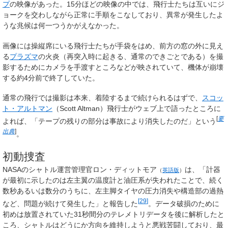
プ
の映像があった。15分ほどの映像の中では、飛行士たちは互いにジ
ョークを交わしながら正常に手順をこなしており、異常が発生したよ
うな兆候は何一つうかがえなかった。
画像には操縦席にいる飛行士たちが手袋をはめ、前方の窓の外に見え
る
プラズマ
の火炎（再突入時に起きる、通常のできごとである）を撮
影するためにカメラを手渡すところなどが映されていて、機体が崩壊
する約4分前で終了していた。
通常の飛行では撮影は本来、着陸するまで続けられるはずで、
スコッ
ト・アルトマン
（Scott Altman）飛行士がウェブ上で語ったところに
[
要
よれば、「テープの残りの部分は事故により消失したのだ」という
出典
]
。
初動捜査
NASAのシャトル運営管理官
ロン・ディットモア
は、「計器
（
英語版
）
が最初に示したのは左主翼の温度計と油圧系が失われたことで、続く
数秒あるいは数分のうちに、左主脚タイヤの圧力消失や構造部の過熱
[
29
]
など、問題が続けて発生した」と報告した
。データ破損のために
初めは放置されていた31秒間分のテレメトリデータを後に解析したと
ころ、シャトルはどうにか方向を維持しようと悪戦苦闘しており、最