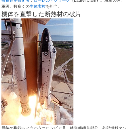
搭乗運用技術者
：
ローレル・クラーク
（Laurel Clark）。海軍大佐、
軍医。数多くの
生体実験
を担当。
機体を直撃した断熱材の破片
最後の飛行へと向かうコロンビア号。軌道船機首部分、外部燃料タン