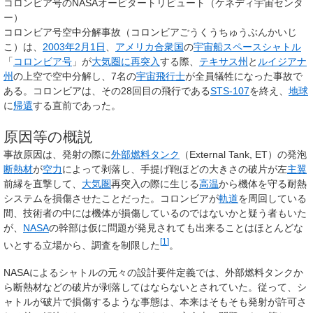
コロンビア号のNASAオービタートリビュート（ケネディ宇宙センタ
ー）
コロンビア号空中分解事故
（コロンビアごうくうちゅうぶんかいじ
こ）は、
2003年
2月1日
、
アメリカ合衆国
の
宇宙船
スペースシャトル
「
コロンビア号
」が
大気圏に再突入
する際、
テキサス州
と
ルイジアナ
州
の上空で空中分解し、7名の
宇宙飛行士
が全員犠牲になった事故で
ある。コロンビアは、その28回目の飛行である
STS-107
を終え、
地球
に
帰還
する直前であった。
原因等の概説
事故原因は、発射の際に
外部燃料タンク
（External Tank, ET）の発泡
断熱材
が
空力
によって剥落し、手提げ鞄ほどの大きさの破片が左
主翼
前縁を直撃して、
大気圏
再突入の際に生じる
高温
から機体を守る耐熱
システムを損傷させたことだった。コロンビアが
軌道
を周回している
間、技術者の中には機体が損傷しているのではないかと疑う者もいた
が、
NASA
の幹部は仮に問題が発見されても出来ることはほとんどな
[
1
]
いとする立場から、調査を制限した
。
NASAによるシャトルの元々の設計要件定義では、外部燃料タンクか
ら断熱材などの破片が剥落してはならないとされていた。従って、シ
ャトルが破片で損傷するような事態は、本来はそもそも発射が許可さ