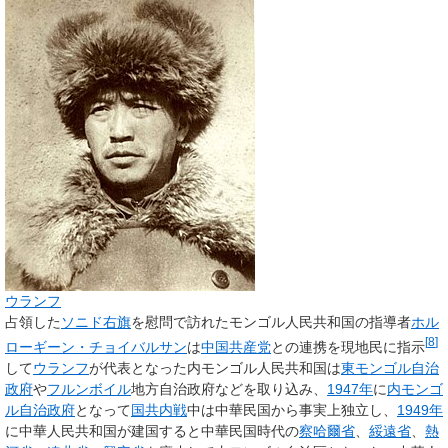
ウランフ
占領した
ソニド右旗
を慰問で訪れたモンゴル人民共和国の指導者
ホル
[
8
]
ローギーン・チョイバルサン
は
中国共産党
との連携を現地民に指示
して
ウランフ
が代表となった内モンゴル人民共和国は
東モンゴル自治
政府
や
フルンボイル
地方自治政府などを取り込み、
1947年
に
内モンゴ
ル自治政府
となって
国共内戦
中は中華民国から事実上独立し、
1949年
に中華人民共和国が建国すると中華民国時代の
察哈爾省
、
綏遠省
、
熱