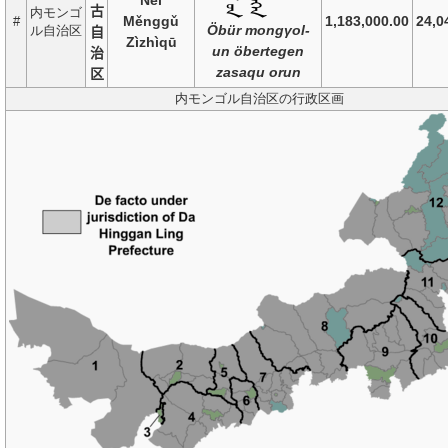
Nèi
古
内モンゴ
Měnggǔ
1,183,000.00
24,0
#
Öbür mongγol-
ル自治区
自
Zìzhìqū
un öbertegen
治
zasaqu orun
区
内モンゴル自治区の行政区画