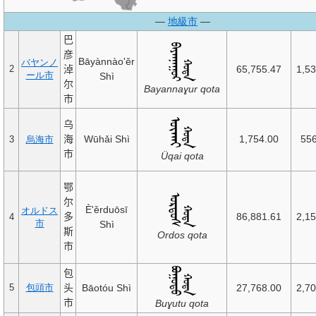
—
地級市
—
巴
彦
Bāyànnào'ěr
バヤンノ
淖
65,755.47
1,5
2
ール市
Shì
尔
Bayannaɣur qota
市
乌
海
Wūhǎi Shì
1,754.00
55
3
烏海市
市
Üqai qota
鄂
尔
È'ěrduōsī
オルドス
多
86,881.61
2,1
4
市
Shì
斯
Ordos qota
市
包
头
Bāotóu Shì
27,768.00
2,7
5
包頭市
市
Buɣutu qota