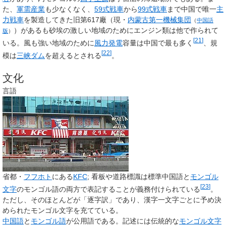
た、
軍需産業
も少なくなく、
59式戦車
から
99式戦車
まで中国で唯一
主
力戦車
を製造してきた旧第617廠（現・
内蒙古第一機械集団
（
中国語
）があるも砂埃の激しい地域のためにエンジン類は他で作られて
版
）
[
21
]
いる。風も強い地域のために
風力発電
容量は中国で最も多く
、規
[
22
]
模は
三峡ダム
を超えるとされる
。
文化
言語
省都・
フフホト
にある
KFC
; 看板や道路標識は標準中国語と
モンゴル
[
23
]
文字
のモンゴル語の両方で表記することが義務付けられている
。
ただし、そのほとんどが「逐字訳」であり、漢字一文字ごとに予め決
められたモンゴル文字を充てている。
中国語
と
モンゴル語
が公用語である。記述には伝統的な
モンゴル文字