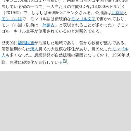
（モンゴル国の人口よりも多い）。内蒙古自治区は中国で最も経済発
展している省の一つで、一人当たりの年間GDPは13,000米ドル近く
（2019年）で、しばしば全国5位にランクされる。公用語は
北京語
と
モンゴル語
で、モンゴル語は伝統的な
モンゴル文字
で書かれており、
モンゴル国（以前は「
外蒙古
」と表現されることが多かった）でモン
ゴル・キリル文字が使用されているのと対照的である。
歴史的に
騎馬民族
が活躍した地域であり、昔から牧畜が盛んである。
清朝後期からは
漢人
農民の大規模な移住があり、農民化した
モンゴル
人
も多くなった。農業開発が自然破壊の要因となっており、1960年以
[
3
]
降、急激に砂漠化が進行している
。