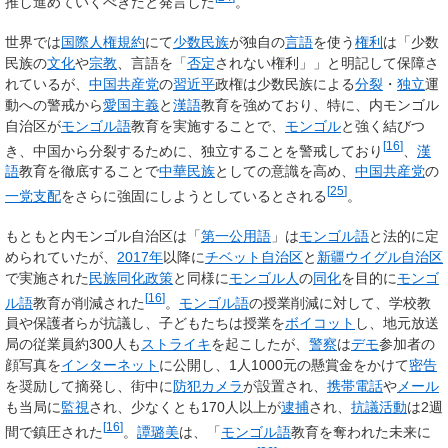
推し進めていくべきだと発言した
。
世界では
国際人権規約
にて
少数民族
が独自の
言語
を使う
権利
は「少数
民族の
文化
や
宗教
、言語を「
否定
されない権利」」と明記して保障さ
れているが、
中国共産党
の
習近平
政権は少数民族による
分裂
・
独立
運
動への警戒から
愛国主義
と
漢語
教育を強めており、特に、内モンゴル
自治区が
モンゴル語
教育を実施することで、
モンゴル
と強く結びつ
[
16
]
き、中国から分裂するために、独立することを警戒しており
、
漢
語
教育を徹底することで
中華民族
としての意識を高め、
中国共産党
の
[
25
]
一党支配
をさらに強固にしようとしているとされる
。
もともと内モンゴル自治区は「
第一公用語
」は
モンゴル語
と法的に定
められていたが、
2017年
以降に
チベット自治区
と
新疆ウイグル自治区
で実施された
民族同化政策
と同様に
モンゴル人
の
同化
を目的に
モンゴ
[
16
]
ル語
教育が削減された
。
モンゴル語
の授業削減に対して、学校教
員や保護者らが抗議し、子どもたちは授業を
ボイコット
し、地元放送
局の従業員約300人も
ストライキ
を起こしたが、
警察
は
デモ
参加者の
顔写真を
インターネット
に公開し、1人1000元の懸賞金をかけて
密告
を奨励して摘発し、街中に
防犯カメラ
が設置され、
携帯電話
や
メール
も当局に
監視
され、少なくとも170人以上が
逮捕
され、
抗議活動
は2週
[
16
]
間で鎮圧された
。
譚璐美
は、「
モンゴル語
教育を奪われた未来に