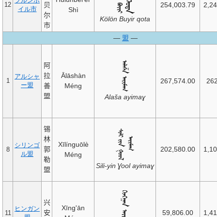
フルンボ
贝
254,003.79
2,2
12
イル市
Shì
尔
Kölön Buyir qota
市
—
盟
—
阿
拉
Ālāshàn
アルシャ
267,574.00
26
1
ー盟
善
Méng
盟
Alaša ayimaɣ
锡
林
Xīlínguōlè
シリンゴ
郭
202,580.00
1,1
8
ル盟
Méng
勒
Sili-yin Ɣool ayimaɣ
盟
兴
Xīng'ān
ヒンガン
安
59,806.00
1,4
11