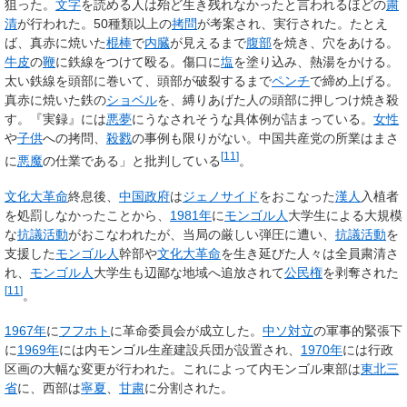
狙った。
文字
を読める人は殆ど生き残れなかったと言われるほどの
粛
清
が行われた。50種類以上の
拷問
が考案され、実行された。たとえ
ば、真赤に焼いた
棍棒
で
内臓
が見えるまで
腹部
を焼き、穴をあける。
牛皮
の
鞭
に鉄線をつけて殴る。傷口に
塩
を塗り込み、熱湯をかける。
太い鉄線を頭部に巻いて、頭部が破裂するまで
ペンチ
で締め上げる。
真赤に焼いた鉄の
ショベル
を、縛りあげた人の頭部に押しつけ焼き殺
す。『実録』には
悪夢
にうなされそうな具体例が詰まっている。
女性
や
子供
への拷問、
殺戮
の事例も限りがない。中国共産党の所業はまさ
[
11
]
に
悪魔
の仕業である」と批判している
。
文化大革命
終息後、
中国政府
は
ジェノサイド
をおこなった
漢人
入植者
を処罰しなかったことから、
1981年
に
モンゴル人
大学生による大規模
な
抗議活動
がおこなわれたが、当局の厳しい弾圧に遭い、
抗議活動
を
支援した
モンゴル人
幹部や
文化大革命
を生き延びた人々は全員粛清さ
れ、
モンゴル人
大学生も辺鄙な地域へ追放されて
公民権
を剥奪された
[
11
]
。
1967年
に
フフホト
に革命委員会が成立した。
中ソ対立
の軍事的緊張下
に
1969年
には内モンゴル生産建設兵団が設置され、
1970年
には行政
区画の大幅な変更が行われた。これによって内モンゴル東部は
東北三
省
に、西部は
寧夏
、
甘粛
に分割された。