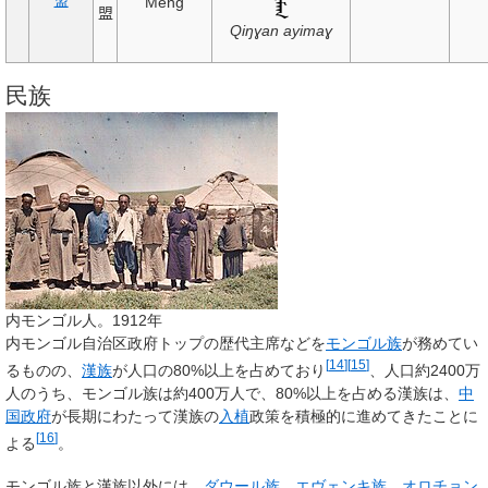
盟
Méng
盟
Qiŋɣan ayimaɣ
民族
内モンゴル人。1912年
内モンゴル自治区政府トップの歴代主席などを
モンゴル族
が務めてい
[
14
]
[
15
]
るものの、
漢族
が人口の80%以上を占めており
、人口約2400万
人のうち、モンゴル族は約400万人で、80%以上を占める漢族は、
中
国政府
が長期にわたって漢族の
入植
政策を積極的に進めてきたことに
[
16
]
よる
。
モンゴル族と漢族以外には、
ダウール族
、
エヴェンキ族
、
オロチョン