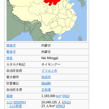
簡体字
内蒙古
繁体字
內蒙古
拼音
Nèi Měnggǔ
カタカナ転記
ネイモングー
自治区首府
フフホト市
最大都市
包頭市
区委書記
孫紹騁
自治区主席
王莉霞
面積
1,183,000
km²
(
3位
)
人口
(
2020年
)
24,049,155 人 (
25位
)
-
人口密度
23 人/km² (
28位
)