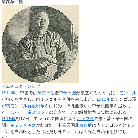
辛亥革命後
デムチュクドンロブ
1911年
、中国では
辛亥革命
後
中華民国
が成立するとともに、
モンゴル
が独立を宣言し、内モンゴルも合併を申し出た。
1913年
にモンゴル軍
が
内モンゴル解放戦争
をはじめ、ほぼ全域から中華民国軍を追放し
た。しかし、
帝政ロシア
の介入で、この解放戦争は失敗に終わる。
1915年
6月7日、モンゴルの国境にある
キャフタ
で露・蒙・華三国の
間で
キャフタ協定
が結ばれ、中華民国
北京政府
は内モンゴルと外モン
ゴルを自治区とした（ただし外モンゴルは広範な自治権を獲得し
た）。