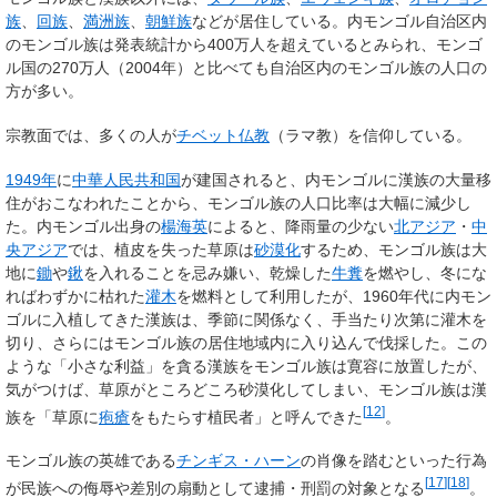
族
、
回族
、
満洲族
、
朝鮮族
などが居住している。内モンゴル自治区内
のモンゴル族は発表統計から400万人を超えているとみられ、モンゴ
ル国の270万人（2004年）と比べても自治区内のモンゴル族の人口の
方が多い。
宗教面では、多くの人が
チベット仏教
（ラマ教）を信仰している。
1949年
に
中華人民共和国
が建国されると、内モンゴルに漢族の大量移
住がおこなわれたことから、モンゴル族の人口比率は大幅に減少し
た。内モンゴル出身の
楊海英
によると、降雨量の少ない
北アジア
・
中
央アジア
では、植皮を失った草原は
砂漠化
するため、モンゴル族は大
地に
鋤
や
鍬
を入れることを忌み嫌い、乾燥した
牛糞
を燃やし、冬にな
ればわずかに枯れた
灌木
を燃料として利用したが、1960年代に内モン
ゴルに入植してきた漢族は、季節に関係なく、手当たり次第に灌木を
切り、さらにはモンゴル族の居住地域内に入り込んで伐採した。この
ような「小さな利益」を貪る漢族をモンゴル族は寛容に放置したが、
気がつけば、草原がところどころ砂漠化してしまい、モンゴル族は漢
[
12
]
族を「草原に
疱瘡
をもたらす植民者」と呼んできた
。
モンゴル族の英雄である
チンギス・ハーン
の肖像を踏むといった行為
[
17
]
[
18
]
が民族への侮辱や差別の扇動として逮捕・刑罰の対象となる
。