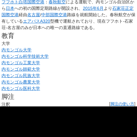
フフホト白塔国際空港
：
春秋航空
による運航で、
内モンゴル自治区
か
ら
日本
への初の国際定期路線が開設され、
2015年
6月
より
石家荘正定
国際空港
経由
名古屋
/
中部国際空港
路線を就航開始した。春秋航空が保
有している
エアバスA320
型機で運航されており、現在フフホト-石家
荘-名古屋のみが日本への唯一の直通路線である。
教育
大学
内モンゴル大学
内モンゴル科学技術大学
内モンゴル工業大学
内モンゴル師範大学
内モンゴル民族大学
内モンゴル農業大学
内モンゴル医科大学
脚注
注釈
[
脚注の使い方
]
↑
現在の内モンゴル自治区の中心都市フフホトは、この頃につくられ
た都市である。
↑
習近平は名目上、内モンゴル自治区の代表（議員）として
第13期全
[
27
]
人代
に出席している
。
（
中国語版
）