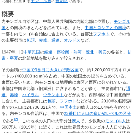
北部に位置する
モンゴル族
の
自治区
である。
概要
内モンゴル自治区は、中華人民共和国の内陸北部に位置し、
モンゴル
国
との国境のほとんどを占めている。また、
中国とロシアとの国境
の
一部も内モンゴル自治区に含まれている。首都は
フフホト
で、その他
の主要都市は
包頭
、
赤峰
、
通遼
、
オルドス
など。
1947年、旧
中華民国
の
綏遠
・
察哈爾
・
熱河
・
遼北
・
興安
の各省と、
甘
粛
・
寧夏
の北部地域を取り込んで設立された。
その面積は
中国で3番目に大きい行政区画
で、約
1,200,000平方キロメ
ートル (460,000
sq
mi)
を占め、中国の総国土の12％を占めている。
東西に長いため、内モンゴルは地理的に東区と西区に分かれている。
東部は中国東北部（旧満洲）に含まれることが多く、主要都市には
通
遼
、
赤峰
、
ハイラル
、
ウランホト
などがある。西部地区は中国北西部
に含まれ、主要都市には
包頭
、
フフホト
などがある。2010年の国勢調
査での人口は24,706,321人で、
中国本土
の総人口の1.84%を占めてい
る。内モンゴル自治区は、中国で
23番目に人口の多い省レベルの区分
[
2
]
である
。この地域の人口の大部分は
漢人
で、少数派の
モンゴル人
は
500万人（2019年）に近く、これは世界最大のモンゴル人人口である