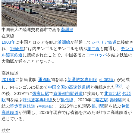
中国最大の陸運交易都市である
満洲里
在来線
1903年
に中国とロシアを結ぶ
浜洲線
が開通して
シベリア鉄道
に接続さ
れ、
1955年
には内モンゴルとモンゴルを結ぶ
集二線
も開通し、
モンゴ
ル縦貫鉄道
に接続されたことで、中国各省と
ヨーロッパ
を結ぶ鉄道の
大動脈が通ることとなった。
高速鉄道
2018年
に新民北駅-
通遼駅
間を結ぶ
新通旅客専用線
が完成
（
中国語版
）
[
30
]
し、内モンゴルは初めて
中国全国の高速鉄道網
と接続された
。そ
の後、2019年に
張家口駅
で
京張都市間鉄道
に接続して
北京北駅
-
包頭
駅
間を結ぶ
呼張旅客専用線
及び
集包線
、2020年に
喀左駅
-
赤峰駅
間を
結ぶ
喀赤高速鉄道
、2025年に包頭駅-
銀川駅
間を結ぶ
包銀
（
中国語版
）
高速鉄道
が開通し、2026年現在では省都を含めた8都市に高速鉄道が
通じている。
航空