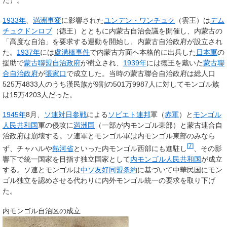
1933年
、
満洲事変
に影響された
ユンデン・ワンチュク
（雲王）は
デム
チュクドンロブ
（徳王）とともに内蒙古自治会議を開催し、内蒙古の
「高度な自治」を要求する運動を開始し、内蒙古自治政府が設立され
た。
1937年
には
盧溝橋事件
で内蒙古方面へ本格的に出兵した
日本軍
の
援助で
蒙古聯盟自治政府
が樹立され、
1939年
には徳王を戴いた
蒙古聯
合自治政府
が
張家口
で成立した。当時の蒙古聯合自治政府は総人口
525万4833人のうち漢民族が9割の501万9987人に対してモンゴル族
は15万4203人だった。
1945年
8月、
ソ連対日参戦
による
ソビエト連邦
軍（
赤軍
）と
モンゴル
人民共和国
軍の侵攻に
満洲国
（一部が内モンゴル東部）と蒙古連合自
治政府は崩壊する。ソ連軍とモンゴル軍は内モンゴル東部のみなら
[
7
]
ず、チャハルや
熱河省
といった内モンゴル西部にも進駐し
、その影
響下で統一国家を目指す独立国家として
内モンゴル人民共和国
が成立
する。ソ連とモンゴルは
中ソ友好同盟条約
に基づいて中華民国にモン
ゴル独立を認めさせる代わりに内外モンゴル統一の要求を取り下げ
た。
内モンゴル自治区の成立