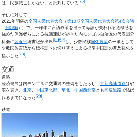
[
26
]
は、民族滅亡しかない」と批判している
。
子供に対して
2021年開催の
全国人民代表大会
（
第13期全国人民代表大会第4次会議
）で、一昨年に言語政策を巡って母語が失われる危機感を
（
中国語版
）
強めた保護者らによる抗議運動が起きた内モンゴル自治区の代表団分
[
注釈 2
]
科会に
習近平
総書記が出席
し、少数民族
同化政策
の一環として
少数民族言語から標準語への切り替えによる標準中国語の普及強化を
[
28
]
指示した
。
交通
道路
経済発展は内モンゴルに交通網の整備をもたらし、
京新高速道路
は砂
漠を貫き、
北京
、
中国東北部
、
華北
、
中国西北部
とも
高速道路
で結ば
[
29
]
れるまでになった
。
鉄道