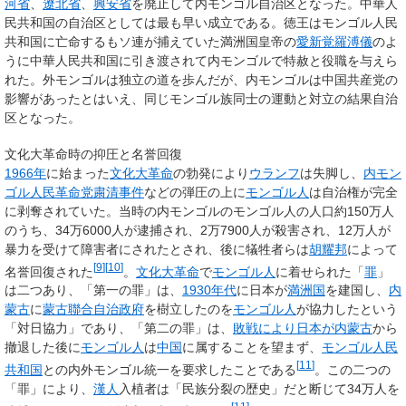
河省
、
遼北省
、
興安省
を廃止して内モンゴル自治区となった。中華人
民共和国の自治区としては最も早い成立である。徳王はモンゴル人民
共和国に亡命するもソ連が捕えていた満洲国皇帝の
愛新覚羅溥儀
のよ
うに中華人民共和国に引き渡されて内モンゴルで特赦と役職を与えら
れた。外モンゴルは独立の道を歩んだが、内モンゴルは中国共産党の
影響があったとはいえ、同じモンゴル族同士の運動と対立の結果自治
区となった。
文化大革命時の抑圧と名誉回復
1966年
に始まった
文化大革命
の勃発により
ウランフ
は失脚し、
内モン
ゴル人民革命党粛清事件
などの弾圧の上に
モンゴル人
は自治権が完全
に剥奪されていた。当時の内モンゴルのモンゴル人の人口約150万人
のうち、34万6000人が逮捕され、2万7900人が殺害され、12万人が
暴力を受けて障害者にされたとされ、後に犠牲者らは
胡耀邦
によって
[
9
]
[
10
]
名誉回復された
。
文化大革命
で
モンゴル人
に着せられた「
罪
」
は二つあり、「第一の罪」は、
1930年代
に日本が
満洲国
を建国し、
内
蒙古
に
蒙古聯合自治政府
を樹立したのを
モンゴル人
が協力したという
「対日協力」であり、「第二の罪」は、
敗戦により日本が
内蒙古
から
撤退した後に
モンゴル人
は
中国
に属することを望まず、
モンゴル人民
[
11
]
共和国
との内外モンゴル統一を要求したことである
。この二つの
「罪」により、
漢人
入植者は「民族分裂の歴史」だと断じて34万人を