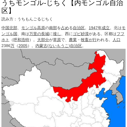
うちモンゴル‐じちく【内モンゴル自治
区】
読み方：うちもんごるじちく
中国北部
、
モンゴル高原
の
南部
を
占め
る
自治区
。
1947年
成立
。北は
モ
ンゴル国
、南は
万里の長城
に
接し
、西に
ゴビ砂漠
がある。区都は
フフ
ホト
（
呼和浩特
）。
大部分
が
草原
で、
農業
・
牧畜
が行
われる。
人口
2386
万
（
2005
）。
内蒙古
(
ないもうこ
)
自治区
。