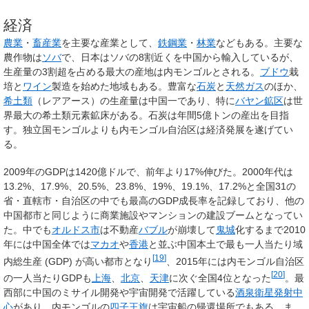
経済
農業
・
畜産業
を主要な産業として、
鉄鋼業
・
林業
などもある。主要な
農作物は
ソバ
で、日本はソバの8割近くを中国から輸入しているが、
生産量の3割超を占める最大の産地は内モンゴルとされる。
ブドウ
栽
培と
ワイン
製造を始めた地域もある。豊富な
石炭
と
天然ガス
のほか、
希土類
（レアアース）の生産量は中国一であり、特に
バヤン鉱区
は世
界最大の希土類元素鉱床がある。石炭は年間5億トンの産出を目指
す。独立国モンゴルよりも内モンゴル自治区は経済発展を遂げてい
る。
2009年のGDPは1420億ドルで、前年より17%伸びた。2000年代は
13.2%、17.9%、20.5%、23.8%、19%、19.1%、17.2%と全国31の
省・直轄市・自治区の中でも最高のGDP成長率を記録しており、他の
中国都市と同じように商業施設やマンションの建設ブームとなってい
た。中でも
オルドス市
は不動産
バブル
が崩壊して
鬼城
化するまで2010
年には中国全体では
マカオ
や
香港
と並ぶ中国本土で最も一人当たり域
[
19
]
内総生産 (GDP) が高い都市となり
、2015年には内モンゴル自治区
[
20
]
の一人当たりGDPも
上海
、
北京
、
天津
に次ぐ全国4位となった
。最
西部に中国のミサイル開発や宇宙開発で活躍している
酒泉衛星発射中
心
があり、内モンゴルの
四子王旗
は宇宙船の帰還場所でもある。ま