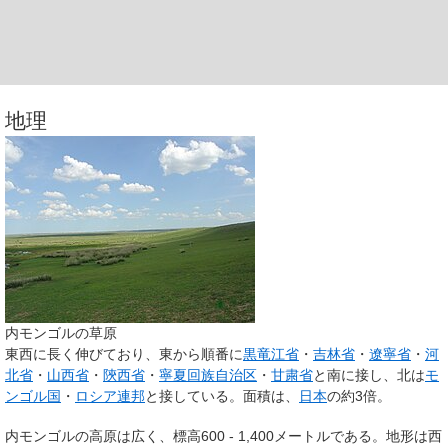
地理
内モンゴルの草原
東西に長く伸びており、東から順番に
黒竜江省
・
吉林省
・
遼寧省
・
河
北省
・
山西省
・
陝西省
・
寧夏回族自治区
・
甘粛省
と南に接し、北は
モ
ンゴル国
・
ロシア連邦
と接している。面積は、
日本
の約3倍。
内モンゴルの高原は広く、標高600 - 1,400メートルである。地形は西