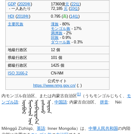
GDP
(
2020年
)
17360億
元
(
22位
)
- 一人あたり
72,185
元
(
10位
)
HDI
(
2018年
)
0.795
(
高
)
(
14位
)
主要民族
漢族
- 80%
モンゴル族
- 17%
満洲族
- 2%
回族
- 0.9%
ダウール族
- 0.3%
地級行政区
12 個
県級行政区
101 個
郷級行政区
1425 個
ISO 3166-2
CN-NM
公式サイト
https://www.nmg.gov.cn/
(
;
)
[
1
]
内モンゴル自治区
、または
内蒙古自治区
（うちモンゴルじちく、
モ
ンゴル語
:
ᠥᠪᠦᠷ
ᠮᠣᠩᠭ᠋ᠤᠯ ᠤᠨ
ᠥᠪᠡᠷᠲᠡᠭᠡᠨ
ᠵᠠᠰᠠᠬᠤ
ᠣᠷᠤᠨ
,
中国語
:
内蒙古自治区
、
拼音
:
Nèi
Měnggǔ Zìzhìqū
、
英語
:
Inner Mongolia
）は、
中華人民共和国
の内陸