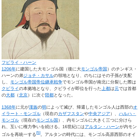
フビライ・ハーン
1206年
に建国した大モンゴル国（後に大
モンゴル帝国
）のチンギス・
ハーンの弟
ジョチ・カサル
の領地となり、のちにはその子孫が支配
し、
モンゴル帝国帝位継承戦争
でモンゴル帝国が南北に分裂した際は
クビライ
の本拠地となり、クビライが即位を行った
上都
は
元
では首都
の
大都
（
北京
）に次ぐ
陪都
となった。
1368年
に元が
漢族
の
明
によって滅び、帰還したモンゴル人は西部の
オ
イラート・モンゴル
（現在の
カザフスタン
や
中央アジア
）、
ハルハ・
モンゴル
（現在の
モンゴル国
）、内モンゴルに大きく三つに分けら
れ、互いに権力争いを続ける。16世紀には
アルタン・ハーン
が内モン
[
5
]
ゴルを再統一する
。アルタンの時代には、モンゴル高原西部のオイ