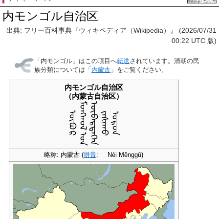
内モンゴル自治区
出典: フリー百科事典『ウィキペディア（Wikipedia）』 (2026/07/31
00:22 UTC 版)
「
内モンゴル
」はこの項目へ
転送
されています。清朝の民
族分類については「
内蒙古
」をご覧ください。
内モンゴル自治区
（内蒙古自治区）
ᠮᠣᠩᠭ᠋ᠤᠯ ᠤᠨ
ᠥᠪᠡᠷᠲᠡᠭᠡᠨ
ᠥᠪᠦᠷ
ᠵᠠᠰᠠᠬᠤ
ᠣᠷᠤᠨ
略称: 内蒙古 (
拼音
:
Nèi Měnggǔ
)