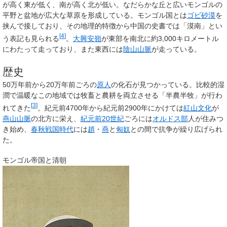
が高く東が低く、南が高く北が低い。なだらかな丘と広いモンゴルの
平野と盆地が広大な草原を形成している。モンゴル国とは
ゴビ砂漠
を
挟んで接しており、その地理的特徴から中国の史書では「漠南」とい
[
4
]
う表記も見られる
。
大興安嶺
が東部を南北に約3,000キロメートル
にわたって走っており、また東西には
陰山山脈
が走っている。
歴史
50万年前から20万年前ごろの
原人
の化石が見つかっている。比較的湿
潤で温暖なこの地域では牧畜と農耕を両立させる「半農半牧」が行わ
[
3
]
れてきた
。紀元前4700年から紀元前2900年にかけては
紅山文化
が
燕山山脈
の北方に栄え、
紀元前20世紀
ごろには
オルドス部
人が住みつ
き始め、
春秋戦国時代
には
趙
・
燕
と
匈奴
との間で抗争が繰り広げられ
た。
モンゴル帝国と清朝