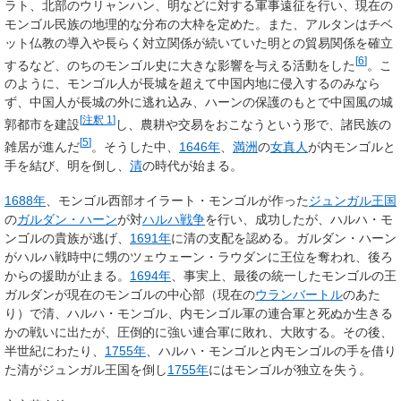
ラト、北部のウリャンハン、明などに対する軍事遠征を行い、現在の
モンゴル民族の地理的な分布の大枠を定めた。また、アルタンはチベ
ット仏教の導入や長らく対立関係が続いていた明との貿易関係を確立
[
6
]
するなど、のちのモンゴル史に大きな影響を与える活動をした
。こ
のように、モンゴル人が長城を超えて中国内地に侵入するのみなら
ず、中国人が長城の外に逃れ込み、ハーンの保護のもとで中国風の城
[
注釈 1
]
郭都市を建設
し、農耕や交易をおこなうという形で、諸民族の
[
5
]
雑居が進んだ
。そうした中、
1646年
、
満洲
の
女真人
が内モンゴルと
手を結び、明を倒し、
清
の時代が始まる。
1688年
、モンゴル西部オイラート・モンゴルが作った
ジュンガル王国
の
ガルダン・ハーン
が対
ハルハ戦争
を行い、成功したが、ハルハ・モ
ンゴルの貴族が逃げ、
1691年
に清の支配を認める。ガルダン・ハーン
がハルハ戦時中に甥のツェウェーン・ラウダンに王位を奪われ、後ろ
からの援助が止まる。
1694年
、事実上、最後の統一したモンゴルの王
ガルダンが現在のモンゴルの中心部（現在の
ウランバートル
のあた
り）で清、ハルハ・モンゴル、内モンゴル軍の連合軍と死ぬか生きる
かの戦いに出たが、圧倒的に強い連合軍に敗れ、大敗する。その後、
半世紀にわたり、
1755年
、ハルハ・モンゴルと内モンゴルの手を借り
た清がジュンガル王国を倒し
1755年
にはモンゴルが独立を失う。