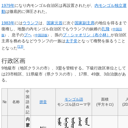
1979年
になり内モンゴル自治区は再設置されたが、
内モンゴル独立運
動
は徹底的に弾圧された。
1983年
には
ウランフ
は、
国家元首
に次ぐ
国家副主席
の地位を得るまで
復権し、地盤の内モンゴル自治区でもウランフの妹婿の
孔飛
（
中国語
、息子の
ブヘ
、孫の
ブ・シャオリン（布小林）
が自治区
版
）
（
中国語版
）
主席を務めるなどウランフの一族は
太子党
となって権勢を振るうこと
[
13
]
となった
。
行政区画
9地級市（地区クラスの市）、3盟を管轄する。下級行政区単位として
は23市轄区、11県級市（県クラスの市）、17県、49旗、3自治旗があ
る。
中
国
モンゴル語
面積
№
名称
語
拼音
モンゴル語ローマ字
(平方キロ)
(2
表
記
内
蒙