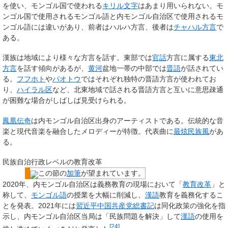
を使い、モンゴル国で使われる
キリル文字
はあまり用いられない。モ
ンゴル国で使用されるモンゴル語と内モンゴル自治区で使用されるモ
ンゴル語には違いがあり、前者はハルハ方言、後者は
チャハル方言
で
ある。
漢族は地域により様々な方言を話す。東部では
官話
方言に属する
東北
方言
を話す傾向があるが、
黄河
盆地一帯の中部では
晋語
が話されてい
る。
フフホト
や
パオトウ
ではそれぞれ独特の晋語方言が使われてお
り、
ハイラル区
など、北東地域で話される晋語方言と互いに意思疎通
が困難な場合がしばしば見受けられる。
鳳凰伝奇
は内モンゴル自治区出身のアーティストである。伝統的な音
楽と現代音楽を融合したメロディーが特徴。代表曲に
最炫民族風
があ
る。
民族自治行政レベルの教育改革
この節の
加筆
が望まれています。
2020年、内モンゴル自治区は義務教育の現場において「
教育改革
」と
称して、
モンゴル語
の授業を大幅に削減し、
漢語
教育を義務化するこ
とを発表。2021年には
習近平
中国共産党総書記
は同化政策の強化を指
示し、内モンゴル自治区当局は「民族問題を解決」して
漢語
の使用を
[
24
]