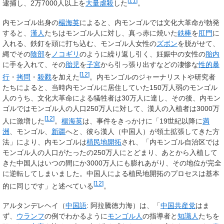
[
11
]
逮捕し、2万7000人以上を
大量虐殺
した
。
内モンゴル出身の
楊海英
によると、内モンゴルでは文化大革命が勃発
すると、
漢人
たちはモンゴル人に対し、真っ赤に焼いた
鉄棒
を
肛門
に
入れる、鉄釘を頭に打ち込む、モンゴル人女性の
ズボン
を脱がせて、
縄でその
陰部
を
ノコギリ
のように繰り返し引く、妊娠中の女性の
胎内
に手を入れて、その
胎児
を
子宮
から引っ張り出すなどの凄惨な
性的暴
[
12
]
行
・
拷問
・
殺戮
を加えた
。内モンゴルのジャーナリストや研究者
たちによると、当時内モンゴルに居住していた150万人弱のモンゴル
人のうち、文化大革命による犠牲者は30万人に達し、その後、内モン
ゴルではモンゴル人の人口250万人に対して、漢人の入植者は3000万
[
12
]
人に激増した
。
楊海英
は、事件をきっかけに「19世紀以降に
満
洲
、モンゴル、
新疆
へと、彼ら漢人（中国人）が領土拡張してきた方
法」により、内モンゴルは
植民地
開拓
され、「内モンゴル自治区では
モンゴル人の人口がたったの250万人にとどまり、あとから入植して
きた中国人はいつの間にか3000万人にも膨れあがり、その地位が完全
に逆転してしまいました。中国人による植民地開拓のプロセスは基本
[
12
]
的に同じです」と述べている
。
アルタンデレヘイ（
中国語
:
阿拉騰徳力海
）は、「
中国共産党
はま
ず、
ウランフ
の例でわかるように
モンゴル人
の指導者と
知識人
たちを