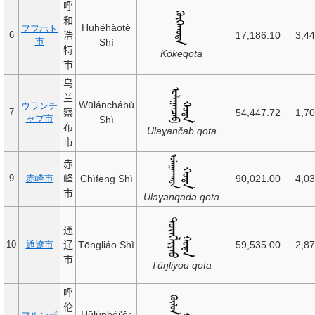
呼
和
Hūhéhàotè
フフホト
浩
17,186.10
3,4
6
市
Shì
特
Kökeqota
市
乌
兰
Wūlánchábù
ウランチ
察
54,447.72
1,7
7
ャブ市
Shì
布
Ulaɣančab qota
市
赤
峰
Chìfēng Shì
90,021.00
4,0
9
赤峰市
市
Ulaɣanqada qota
通
辽
Tōngliáo Shì
59,535.00
2,8
10
通遼市
市
Tüŋliyou qota
呼
伦
Hūlúnbèi'ěr