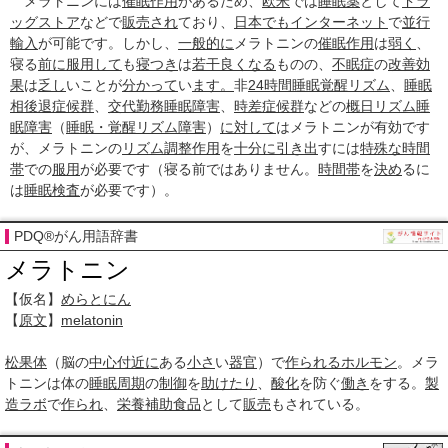
メラトニンには
催眠
作用
があるため、
欧米
では
睡眠薬
として
ドラ
ッグストア
などで
販売され
ており、
日本でも
インターネット
で
並行
輸入
が可能です。しかし、
一般的に
メラトニンの
催眠
作用
は
弱く
、
寝る
前に
服用して
も
寝つき
は
若干
良くなる
ものの、
不眠症
の
改善
効
果
は
乏し
いことが
分かって
い
ます。
非
24時間
睡眠覚醒リズム
、
睡眠
相後退症候群
、
交代勤務睡眠障害
、
時差症候群
などの
概日リズム睡
眠障害
（
睡眠・覚醒リズム障害
）
に対して
はメラトニンが有効です
が、メラトニンの
リズム
調整
作用
を
十分に
引き出
すには
特殊な
時間
帯
での
服用
が必要です（寝る前ではありません。
時間帯
を
決め
るに
は
睡眠
検査
が必要です）。
PDQ®がん用語辞書
メラトニン
【仮名】
めらとにん
【
原文
】
melatonin
松果体
（脳の
中心
付近に
ある
小さ
い
器官
）で
作られる
ホルモン
。メラ
トニンは体の
睡眠周期
の
制御
を
助けたり
、
酸化
を防ぐ
働き
をする。
製
造
ラボ
で
作られ
、
栄養補助食品
として
販売
もされている。