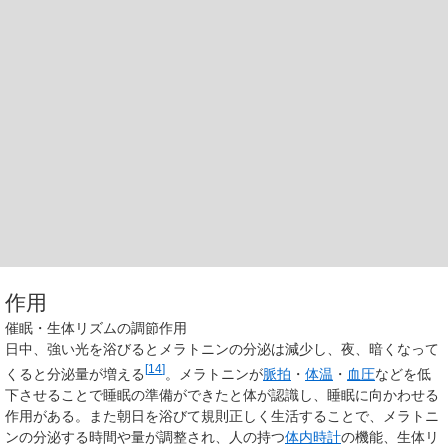
作用
催眠・生体リズムの調節作用
日中、強い光を浴びるとメラトニンの分泌は減少し、夜、暗くなって
[
14
]
くると分泌量が増える
。メラトニンが
脈拍
・
体温
・
血圧
などを低
下させることで睡眠の準備ができたと体が認識し、睡眠に向かわせる
作用がある。また朝日を浴びて規則正しく生活することで、メラトニ
ンの分泌する時間や量が調整され、人の持つ
体内時計
の機能、生体リ