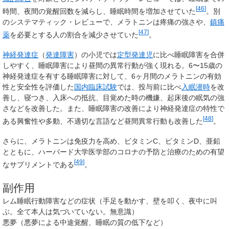
[
46
]
時間、夜間の覚醒回数を減らし、睡眠時間を増加させていた
。別
のシステマティック・レビューで、メラトニンは疼痛の強さや、
鎮痛
[
47
]
薬
を必要とする人の割合を減少させていた
。
神経発達症
（
発達障害
）の小児では
定型発達児
に比べ睡眠障害を合併
しやすく、睡眠障害により昼間の異常行動が強く現れる。6〜15歳の
神経発達症を有する睡眠障害に対して、6ヶ月間のメラトニンの有効
性と安全性を評価した
国内臨床試験
では、投与前に比べ
入眠潜時
を改
善し、寝つき、入床への抵抗、目覚めた時の機嫌、起床後の眠気の強
さなどを改善した。また、睡眠障害の改善により神経発達症の特性で
[
48
]
ある興奮性や多動、不適切な言語など昼間異常行動も改善した
。
さらに、メラトニンは免疫力を高め、ビタミンC、ビタミンD、亜鉛
とともに、ハーバード大学医学部のコロナの予防と治療のための有望
[
49
]
なサプリメントである
。
副作用
レム睡眠行動障害などの症状（手足を動かす、壁を叩く、夜中に叫
ぶ。全て本人は気づいていない。無意識）
悪夢（悪夢による中途覚醒、睡眠の質の低下など）