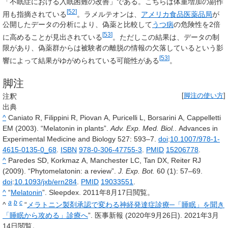
「不眠症における入眠困難の改善」である。こちらは体重増加の副作
[
52
]
用も指摘されている
。ラメルテオンは、
アメリカ食品医薬品局
が
公開したデータの分析により、偽薬と比較して
うつ病
の危険性を2倍
[
53
]
に高めることが見出されている
。ただしこの結果は、データの制
限があり、偽薬群からは被験者の離脱の情報の欠落しているという影
[
53
]
響によって結果がゆがめられている可能性がある
。
脚注
注釈
[
脚注の使い方
]
出典
^
Caniato R, Filippini R, Piovan A, Puricelli L, Borsarini A, Cappelletti
EM (2003). “Melatonin in plants”.
Adv. Exp. Med. Biol.
. Advances in
Experimental Medicine and Biology
527
: 593–7.
doi
:
10.1007/978-1-
4615-0135-0_68
.
ISBN
978-0-306-47755-3
.
PMID
15206778
.
^
Paredes SD, Korkmaz A, Manchester LC, Tan DX, Reiter RJ
(2009). “Phytomelatonin: a review”.
J. Exp. Bot.
60
(1): 57–69.
doi
:
10.1093/jxb/ern284
.
PMID
19033551
.
^
“
Melatonin
”. Sleepdex. 2011年8月17日閲覧。
a
b
c
^
“
メラトニン製剤承認で変わる神経発達症診療─「睡眠」を聞き
「睡眠から攻める」診療へ
”. 医事新報 (2020年9月26日). 2021年3月
14日閲覧。