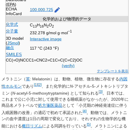
(
EPA
)
ECHA
100.000.725
InfoCard
化学的および物理的データ
化学式
C
H
N
O
13
16
2
2
分子量
−1
232.278 g/mol g·mol
3D model
Interactive image
(
JSmol
)
融点
117 °C (243 °F)
SMILES
CC(=O)NCCC1=CNC2=C1C=C(C=C2)OC
(verify)
テンプレートを表示
メラトニン
（
英
:
Melatonin
）は、動物、植物、微生物に存在する
内因
[
1
]
[
2
]
性ホルモン
であり
、また化学的に
N
-アセチル-5-メトキシトリプタ
[
3
]
ミン
(
N
-acetyl-5-methoxytryptamine) として知られる
。日本では、
これまで公に小児に対して使用できる睡眠薬がなかったが、2020年に
商品名
メラトベル
で
処方箋医薬品
として「小児期の神経発達症に伴う
[
4
]
入眠困難の改善」の適応で初めて承認された
。動物では、メラトニ
ンの血中濃度は1日の周期で変化しており、それぞれの生物学的な機
[
5
]
能における
概日リズム
による同調を行っている
。メラトニンによる