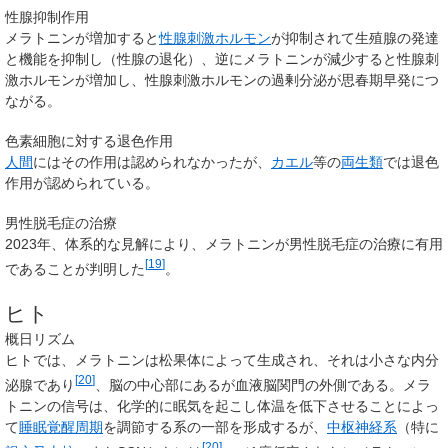
性腺抑制作用
メラトニンが増加すると
性腺刺激ホルモン
が抑制されて生殖腺の発達
と機能を抑制し（性腺の退化）、逆にメラトニンが減少すると性腺刺
激ホルモンが増加し、性腺刺激ホルモンの過剰分泌が思春期早発につ
ながる。
色素細胞に対する退色作用
人間
にはその作用は認められなかったが、
カエル
等の
両生類
では退色
作用が認められている。
男性脱毛症の治療
2023年、体系的な見解により、メラトニンが男性脱毛症の治療に有用
[
19
]
であることが判明した
。
ヒト
概日リズム
ヒトでは、メラトニンは松果体によって生成され、それは小さな内分
[
20
]
泌腺であり
、脳の中心部にあるが血液脳関門の外側である。メラ
トニンの信号は、化学的に眠気を起こし体温を低下させることによっ
て
睡眠覚醒周期
を調節する系の一部を形成するが、
中枢神経系
（特に
[
20
]