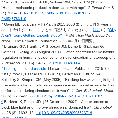
^
Sack RL, Lewy AJ, Erb DL, Vollmer WM, Singer CM (1986).
“Human melatonin production decreases with age”.
J. Pineal Res.
3
(4): 379–88.
doi
:
10.1111/j.1600-079X.1986.tb00760.x
.
PMID
3783419
.
^
Gavin ML, Scaivina MT (March 2013 2009
エラー: 日付を year と
date に分けずに date にまとめて記入してください。（
説明
）
). “
Why
Aren't Teens Getting Enough Sleep?
” (英語).
How Much Sleep Do I
Need?
. The Nemours Foundation. 2017年2月10日閲覧。
^
Brainard GC, Hanifin JP, Greeson JM, Byrne B, Glickman G,
Gerner E, Rollag MD (August 2001). “Action spectrum for melatonin
regulation in humans: evidence for a novel circadian photoreceptor”.
J. Neurosci.
21
(16): 6405–12.
PMID
11487664
.
^
Blue light has a dark side
, Harvard Health Publication, 2015,9,2
^
Kayumov L, Casper RF, Hawa RJ, Perelman B, Chung SA,
Sokalsky S, Shapiro CM (May 2005). “Blocking low-wavelength light
prevents nocturnal melatonin suppression with no adverse effect on
performance during simulated shift work”.
J. Clin. Endocrinol. Metab.
90
(5): 2755–61.
doi
:
10.1210/jc.2004-2062
.
PMID
15713707
.
^
Burkhart K, Phelps JR. (26 December 2009). “Amber lenses to
block blue light and improve sleep: a randomized trial”.
Chronobiol
Int
26
(8): 1602–12.
doi
:
10.3109/07420520903523719
.