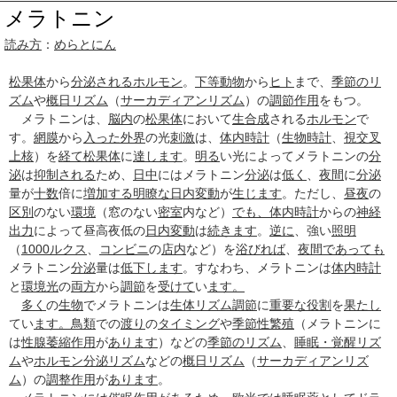
メラトニン
読み方
：
めらとにん
松果体
から
分泌される
ホルモン
。
下等動物
から
ヒト
まで、
季節の
リ
ズム
や
概日リズム
（
サーカディアンリズム
）の
調節
作用
をもつ。
メラトニンは、
脳内
の
松果体
において
生合成
される
ホルモン
で
す。
網膜
から
入った
外界
の光
刺激
は、
体内時計
（
生物時計
、
視交叉
上核
）を
経て
松果体
に
達します
。
明る
い光によってメラトニンの
分
泌
は
抑制される
ため、
日中
にはメラトニン
分泌
は
低く
、
夜間
に
分泌
量が
十数
倍に
増加する
明瞭な
日内変動
が
生じます
。ただし、
昼夜
の
区別
のない
環境
（窓のない
密室
内など）
でも、
体内時計
からの
神経
出力
によって昼高夜低の
日内変動
は
続きます
。
逆に
、強い
照明
（
1000
ルクス
、
コンビニ
の
店内
など）を
浴びれば
、
夜間
であっても
メラトニン
分泌
量は
低下します
。すなわち、メラトニンは
体内時計
と
環境光
の
両方
から
調節
を
受けて
い
ます。
多く
の
生物
でメラトニンは
生体リズム
調節
に
重要な
役割
を
果たし
てい
ます。
鳥類
での
渡り
の
タイミング
や
季節性
繁殖
（メラトニンに
は
性腺
萎縮
作用
が
あります
）などの
季節の
リズム
、
睡眠・覚醒リズ
ム
や
ホルモン
分泌
リズム
などの
概日リズム
（
サーカディアンリズ
ム
）の
調整
作用
が
あります
。