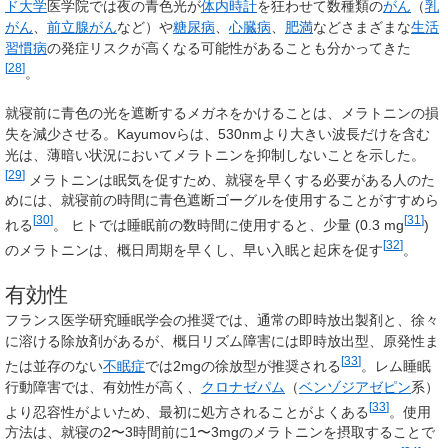
ド大学
医学院では夜の青色光が
体内時計
を狂わせて数種類の
がん
（
乳
がん
、
前立腺がん
など）や
糖尿病
、
心臓病
、
肥満
などさまざまな
生活
習慣病
の発症リスクが高くなる可能性があることも分かってきた
[
28
]
。
就寝前に青色の光を遮断するメガネをかけることは、メラトニンの損
失を減少させる。Kayumovらは、530nmより大きい波長だけを含む
光は、薄暗い状況においてメラトニンを抑制しないことを示した。
[
29
]
メラトニンは眠気を促すため、就寝を早くする必要がある人のた
めには、就寝前の時間に青色遮断ゴーグルを使用することがすすめら
[
30
]
[
31
]
れる
。 ヒトでは睡眠前の数時間に使用すると、少量 (0.3 mg
)
[
32
]
のメラトニンは、概日周期を早くし、早い入眠と起床を促す
。
有効性
フランス医学研究睡眠学会の推奨では、通常の即時放出製剤と、徐々
に溶ける除放剤があるが、概日リズム障害には即時放出型、原発性ま
[
33
]
たは並存のない
不眠症
では2mgの徐放型が推奨される
。レム睡眠
行動障害では、有効性が高く、
クロナゼパム
（
ベンゾジアゼピン
系）
[
33
]
より忍容性がよいため、最初に処方されることがよくある
。使用
方法は、就寝の2〜3時間前に1〜3mgのメラトニンを摂取することで