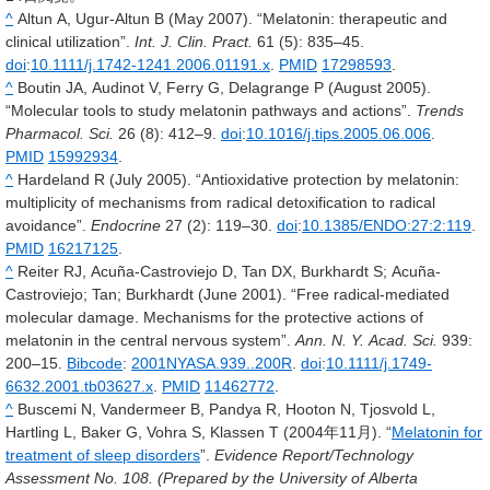
^
Altun A, Ugur-Altun B (May 2007). “Melatonin: therapeutic and
clinical utilization”.
Int. J. Clin. Pract.
61
(5): 835–45.
doi
:
10.1111/j.1742-1241.2006.01191.x
.
PMID
17298593
.
^
Boutin JA, Audinot V, Ferry G, Delagrange P (August 2005).
“Molecular tools to study melatonin pathways and actions”.
Trends
Pharmacol. Sci.
26
(8): 412–9.
doi
:
10.1016/j.tips.2005.06.006
.
PMID
15992934
.
^
Hardeland R (July 2005). “Antioxidative protection by melatonin:
multiplicity of mechanisms from radical detoxification to radical
avoidance”.
Endocrine
27
(2): 119–30.
doi
:
10.1385/ENDO:27:2:119
.
PMID
16217125
.
^
Reiter RJ, Acuña-Castroviejo D, Tan DX, Burkhardt S; Acuña-
Castroviejo; Tan; Burkhardt (June 2001). “Free radical-mediated
molecular damage. Mechanisms for the protective actions of
melatonin in the central nervous system”.
Ann. N. Y. Acad. Sci.
939
:
200–15.
Bibcode
:
2001NYASA.939..200R
.
doi
:
10.1111/j.1749-
6632.2001.tb03627.x
.
PMID
11462772
.
^
Buscemi N, Vandermeer B, Pandya R, Hooton N, Tjosvold L,
Hartling L, Baker G, Vohra S, Klassen T (2004年11月). “
Melatonin for
treatment of sleep disorders
”.
Evidence Report/Technology
Assessment No. 108. (Prepared by the University of Alberta