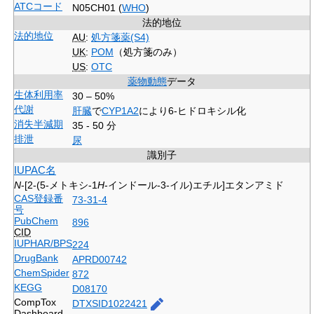
ATCコード
N05CH01 (
WHO
)
法的地位
法的地位
AU
:
処方箋薬(S4)
UK
:
POM
（処方箋のみ）
US
:
OTC
薬物動態
データ
生体利用率
30 – 50%
代謝
肝臓
で
CYP1A2
により6-ヒドロキシル化
消失半減期
35 - 50 分
排泄
尿
識別子
IUPAC名
N
-[2-(5-メトキシ-1
H
-インドール-3-イル)エチル]エタンアミド
CAS登録番
73-31-4
号
PubChem
896
CID
IUPHAR/BPS
224
DrugBank
APRD00742
ChemSpider
872
KEGG
D08170
CompTox
DTXSID1022421
Dashboard