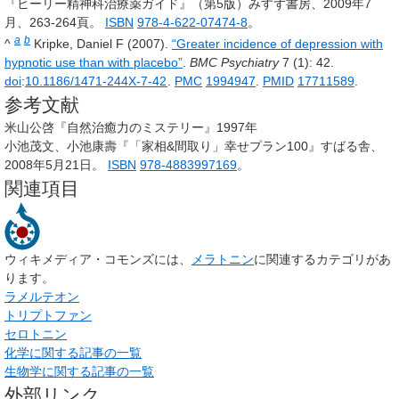
『ヒーリー精神科治療薬ガイド』（第5版）みすず書房、2009年7
月、263-264頁。
ISBN
978-4-622-07474-8
。
a
b
^
Kripke, Daniel F (2007).
“Greater incidence of depression with
hypnotic use than with placebo”
.
BMC Psychiatry
7
(1): 42.
doi
:
10.1186/1471-244X-7-42
.
PMC
1994947
.
PMID
17711589
.
参考文献
米山公啓『自然治癒力のミステリー』1997年
小池茂文、小池康壽『「家相&間取り」幸せプラン100』すばる舎、
2008年5月21日。
ISBN
978-4883997169
。
関連項目
ウィキメディア・コモンズには、
メラトニン
に関連するカテゴリがあ
ります。
ラメルテオン
トリプトファン
セロトニン
化学に関する記事の一覧
生物学に関する記事の一覧
外部リンク