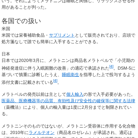
いう。それによってメラトニンは睡眠と関係し、リラックスさせる作
用があることが判った。
各国での扱い
米国
米国では栄養補助食品・
サプリメント
として販売されており、店頭で
処方箋なしで誰でも簡単に入手することができる。
日本
日本では2020年3月に、メラトニンは商品名
メラトベル
で「小児期の
[
4
]
神経発達症に伴う入眠困難の改善」の適応で承認された
。DSM-5に
基づいて慎重に診断したうえ、
睡眠衛生
を指導した上で投与するよう
[
4
]
添付文書に記載されている
。
メラトベルの発売以前は主として
個人輸入
の形で入手必要があった。
医薬品、医療機器等の品質、有効性及び安全性の確保等に関する法律
（薬機法）により、個人の輸入量は1度に2月分までと制限されてい
る。
メラトニンそのものではないが、メラトニン受容体に作用する化合物
は、2010年に
ラメルテオン
（商品名ロゼレム）が承認され、適応は