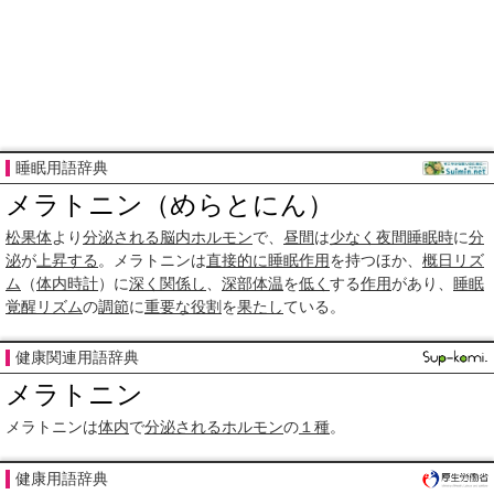
睡眠用語辞典
メラトニン（めらとにん）
松果体
より
分泌される
脳内
ホルモン
で、
昼間
は
少なく
夜間
睡眠時
に
分
泌
が
上昇する
。メラトニンは
直接的に
睡眠
作用
を持つほか、
概日リズ
ム
（
体内時計
）に
深く
関係し
、
深部体温
を
低く
する
作用
があり、
睡眠
覚醒リズム
の
調節
に
重要な
役割
を
果たし
ている。
健康関連用語辞典
メラトニン
メラトニンは
体内
で
分泌される
ホルモン
の
１種
。
健康用語辞典