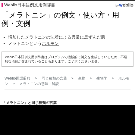
Weblio日本語例文用例辞書
「メラトニン」の例文・使い方・用
例・文例
増加した
メラトニンの
沈着
による
異常に
黒ずんだ
肌
メラトニンという
ホルモン
Weblio日本語例文用例辞書はプログラムで機械的に例文を生成しているため、不適
切な項目が含まれていることもあります。ご了承くださいませ。
Weblio国語辞典
>
同じ種類の言葉
>
生物
>
生物学
>
ホルモ
ン
>
メラトニン
の意味・解説
「メラトニン」と同じ種類の言葉
ホルモンに関連する言葉
チロキシン
パラトルモン
パロチン
メラトニン
プロゲステロン
同じ種類の言葉