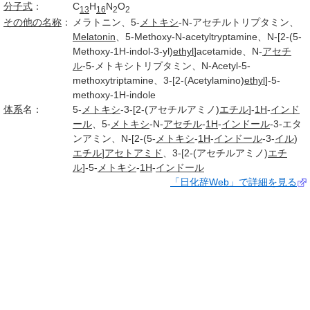
分子式
：
C
H
N
O
13
16
2
2
その他の名称
：
メラトニン、5-
メトキシ
-N-アセチルトリプタミン、
Melatonin
、5-Methoxy-N-acetyltryptamine、N-[2-(5-
Methoxy-1H-indol-3-yl)
ethyl
]acetamide、N-
アセチ
ル
-5-メトキシトリプタミン、N-Acetyl-5-
methoxytriptamine、3-[2-(Acetylamino)
ethyl
]-5-
methoxy-1H-indole
体系
名：
5-
メトキシ
-3-[2-(アセチルアミノ)
エチル
]-
1H
-
インド
ール
、5-
メトキシ
-N-
アセチル
-
1H
-
インドール
-3-エタ
ンアミン、N-[2-(5-
メトキシ
-
1H
-
インドール
-3-
イル
)
エチル
]
アセトアミド
、3-[2-(アセチルアミノ)
エチ
ル
]-5-
メトキシ
-
1H
-
インドール
「日化辞Web」で詳細を見る