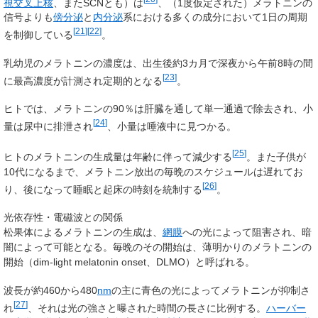
視交叉上核
、またSCNとも）は
、（1度仮定された）メラトニンの
信号よりも
傍分泌
と
内分泌
系における多くの成分において1日の周期
[
21
]
[
22
]
を制御している
。
乳幼児のメラトニンの濃度は、出生後約3カ月で深夜から午前8時の間
[
23
]
に最高濃度が計測され定期的となる
。
ヒトでは、メラトニンの90％は肝臓を通して単一通過で除去され、小
[
24
]
量は尿中に排泄され
、小量は唾液中に見つかる。
[
25
]
ヒトのメラトニンの生成量は年齢に伴って減少する
。また子供が
10代になるまで、メラトニン放出の毎晩のスケジュールは遅れてお
[
26
]
り、後になって睡眠と起床の時刻を統制する
。
光依存性・電磁波との関係
松果体によるメラトニンの生成は、
網膜
への光によって阻害され、暗
闇によって可能となる。毎晩のその開始は、薄明かりのメラトニンの
開始（dim-light melatonin onset、DLMO）と呼ばれる。
波長が約460から480
nm
の主に青色の光によってメラトニンが抑制さ
[
27
]
れ
、それは光の強さと曝された時間の長さに比例する。
ハーバー