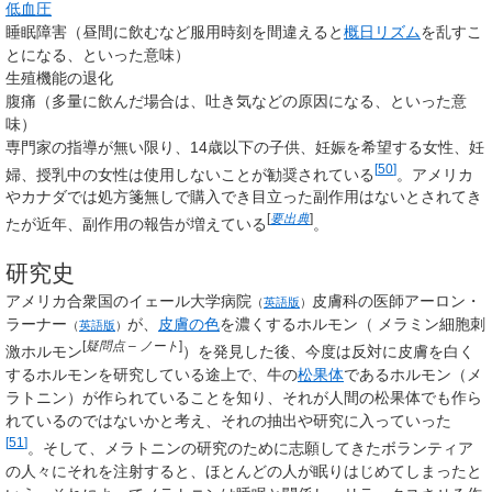
低血圧
睡眠障害（昼間に飲むなど服用時刻を間違えると
概日リズム
を乱すこ
とになる、といった意味）
生殖機能の退化
腹痛（多量に飲んだ場合は、吐き気などの原因になる、といった意
味）
専門家の指導が無い限り、14歳以下の子供、妊娠を希望する女性、妊
[
50
]
婦、授乳中の女性は使用しないことが勧奨されている
。アメリカ
やカナダでは処方箋無しで購入でき目立った副作用はないとされてき
[
要出典
]
たが
近年、副作用の報告が増えている
。
研究史
アメリカ合衆国の
イェール大学病院
皮膚科の医師
アーロン・
（
英語版
）
ラーナー
が、
皮膚の色
を濃くするホルモン（
メラミン細胞刺
（
英語版
）
[
疑問点
– ノート
]
激ホルモン
）を発見した後、今度は反対に皮膚を白く
するホルモンを研究している途上で、牛の
松果体
であるホルモン（メ
ラトニン）が作られていることを知り、それが人間の松果体でも作ら
れているのではないかと考え、それの抽出や研究に入っていった
[
51
]
。そして、メラトニンの研究のために志願してきたボランティア
の人々にそれを注射すると、ほとんどの人が眠りはじめてしまったと