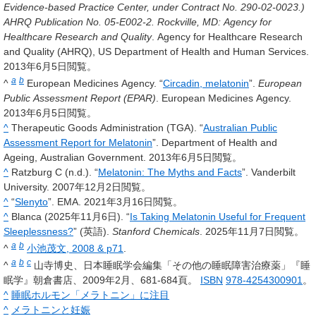
Evidence-based Practice Center, under Contract No. 290-02-0023.)
AHRQ Publication No. 05-E002-2. Rockville, MD: Agency for
Healthcare Research and Quality
. Agency for Healthcare Research
and Quality (AHRQ), US Department of Health and Human Services.
2013年6月5日閲覧。
a
b
^
European Medicines Agency. “
Circadin, melatonin
”.
European
Public Assessment Report (EPAR)
. European Medicines Agency.
2013年6月5日閲覧。
^
Therapeutic Goods Administration (TGA). “
Australian Public
Assessment Report for Melatonin
”. Department of Health and
Ageing, Australian Government. 2013年6月5日閲覧。
^
Ratzburg C (n.d.). “
Melatonin: The Myths and Facts
”. Vanderbilt
University. 2007年12月2日閲覧。
^
“
Slenyto
”. EMA. 2021年3月16日閲覧。
^
Blanca (2025年11月6日). “
Is Taking Melatonin Useful for Frequent
Sleeplessness?
” (英語).
Stanford Chemicals
. 2025年11月7日閲覧。
a
b
^
小池茂文, 2008 & p71
.
a
b
c
^
山寺博史、日本睡眠学会編集「その他の睡眠障害治療薬」『睡
眠学』朝倉書店、2009年2月、681-684頁。
ISBN
978-4254300901
。
^
睡眠ホルモン「メラトニン」に注目
^
メラトニンと妊娠