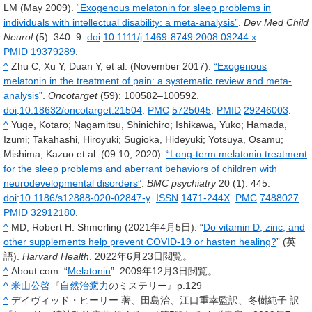
LM (May 2009).
“Exogenous melatonin for sleep problems in
individuals with intellectual disability: a meta-analysis”
.
Dev Med Child
Neurol
(5): 340–9.
doi
:
10.1111/j.1469-8749.2008.03244.x
.
PMID
19379289
.
^
Zhu C, Xu Y, Duan Y, et al. (November 2017).
“Exogenous
melatonin in the treatment of pain: a systematic review and meta-
analysis”
.
Oncotarget
(59): 100582–100592.
doi
:
10.18632/oncotarget.21504
.
PMC
5725045
.
PMID
29246003
.
^
Yuge, Kotaro; Nagamitsu, Shinichiro; Ishikawa, Yuko; Hamada,
Izumi; Takahashi, Hiroyuki; Sugioka, Hideyuki; Yotsuya, Osamu;
Mishima, Kazuo et al. (09 10, 2020).
“Long-term melatonin treatment
for the sleep problems and aberrant behaviors of children with
neurodevelopmental disorders”
.
BMC psychiatry
20
(1): 445.
doi
:
10.1186/s12888-020-02847-y
.
ISSN
1471-244X
.
PMC
7488027
.
PMID
32912180
.
^
MD, Robert H. Shmerling (2021年4月5日). “
Do vitamin D, zinc, and
other supplements help prevent COVID-19 or hasten healing?
” (英
語).
Harvard Health
. 2022年6月23日閲覧。
^
About.com. “
Melatonin
”. 2009年12月3日閲覧。
^
米山公啓
『
自然治癒力
のミステリー』p.129
^
デイヴィッド・ヒーリー 著、田島治、江口重幸監訳、冬樹純子 訳