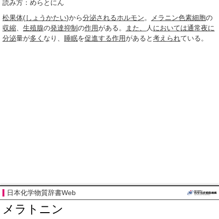
読み方：めらとにん
松果体
(
しょうかたい
)から
分泌される
ホルモン
。
メラニン色素
細胞
の
収縮
、
生殖腺
の
発達
抑制
の
作用
がある。
また、
人
においては
通常
夜に
分泌
量が
多く
なり、
睡眠
を
促進する
作用
があると
考えられ
ている。
日本化学物質辞書Web
メラトニン