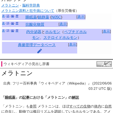
メラトニン
-
脳科学辞典
メラトニン原料と狂牛病について
（厚生労働省）
表
話
編
歴
[
表示
]
睡眠薬
/
鎮静薬
(
N05C
)
表
話
編
歴
[
表示
]
抗酸化物質
表
話
編
歴
[
表示
]
内分泌器
と
ホルモン
（
ペプチドホル
モン
、
ステロイドホルモン
）
[
表示
]
典拠管理データベース
ウィキペディア小見出し辞書
メラトニン
出典: フリー百科事典『ウィキペディア（Wikipedia）』 (2022/06/06
03:27 UTC 版)
「
睡眠薬
」の
記事
における「メラトニン」の
解説
「メラトニン」も
参照
メラトニンは、ほぼ
すべての
生物
の
体内
に
自然
に
存在し
、
動物
では
概日リズム
を
調節して
いる
ホルモン
である。
アメ