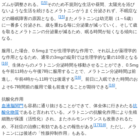
[
15
]
ズムが調整される。
そのため不規則な生活や昼間、太陽光を浴び
ないような生活を続けるとメラトニンがうまく分泌されず、不眠症な
[
15
]
どの睡眠障害の原因となる。
またメラトニンは幼児期（1～5歳）
に一番多く分泌され、歳を重ねる毎に分泌量が減っていく。そして歳
を取るとメラトニンの分泌量が減るため、眠る時間が短くなる傾向に
なる。
服用した場合、0.5mgまでが生理学的な作用で、それ以上が薬理学的
な作用となるため、通常の3mgの錠剤では生理学的な量の10倍となる
[
16
]
。生体からのメラトニン分泌時間を移動させることができ、0.5mg
を午前11時から午後7時に服用することで、メラトニン分泌時間は前
[
16
]
進し、午前4時から11時では後退する
。前日に入眠できた時間のお
[
16
]
よそ6-7時間前の服用で最も前進することが期待できる
。
抗酸化作用
血液脳関門
も容易に通り抜けることができて、体全体に行きわたる
抗
酸化物質
であると言われている。メラトニンの抗酸化作用により生殖
細胞が保護（活性化）され、またホルモンバランスも改善されるた
[
17
]
[
18
]
め、不妊症の治療に有効であるとの報告がある
。ただし、メラ
トニンには後述の「性腺抑制作用」もある。