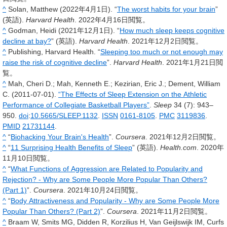
^
Solan, Matthew (2022年4月1日). “
The worst habits for your brain
”
(英語).
Harvard Health
. 2022年4月16日閲覧。
^
Godman, Heidi (2021年12月1日). “
How much sleep keeps cognitive
decline at bay?
” (英語).
Harvard Health
. 2021年12月2日閲覧。
^
Publishing, Harvard Health. “
Sleeping too much or not enough may
raise the risk of cognitive decline
”.
Harvard Health
. 2021年1月21日閲
覧。
^
Mah, Cheri D.; Mah, Kenneth E.; Kezirian, Eric J.; Dement, William
C. (2011-07-01).
“The Effects of Sleep Extension on the Athletic
Performance of Collegiate Basketball Players”
.
Sleep
34
(7): 943–
950.
doi
:
10.5665/SLEEP.1132
.
ISSN
0161-8105
.
PMC
3119836
.
PMID
21731144
.
^
“
Biohacking Your Brain's Health
”.
Coursera
. 2021年12月2日閲覧。
^
“
11 Surprising Health Benefits of Sleep
” (英語).
Health.com
. 2020年
11月10日閲覧。
^
“
What Functions of Aggression are Related to Popularity and
Rejection? - Why are Some People More Popular Than Others?
(Part 1)
”.
Coursera
. 2021年10月24日閲覧。
^
“
Body Attractiveness and Popularity - Why are Some People More
Popular Than Others? (Part 2)
”.
Coursera
. 2021年11月2日閲覧。
^
Braam W, Smits MG, Didden R, Korzilius H, Van Geijlswijk IM, Curfs