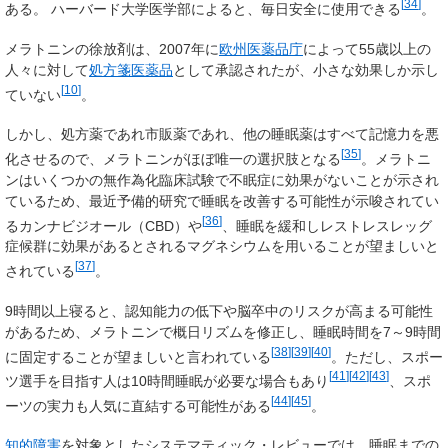
[
34
]
ある。 ハーバード大学医学部によると、毎日安全に使用できる
。
メラトニンの徐放剤は、2007年に
欧州医薬品庁
によって55歳以上の
人々に対して
処方箋医薬品
として承認されたが、小さな効果しか示し
[
10
]
ていない
。
しかし、処方薬であれ市販薬であれ、他の睡眠薬はすべて記憶力を悪
[
35
]
化させるので、メラトニンがほぼ唯一の選択肢となる
。メラトニ
ンはいくつかの無作為化臨床試験で不眠症に効果がないことが示され
ているため、最近予備的研究で睡眠を改善する可能性が示唆されてい
[
36
]
るカンナビジオール（CBD）や
、睡眠を緩和しレストレスレッグ
症候群に効果があるとされるマグネシウムを用いることが望ましいと
[
37
]
されている
。
9時間以上寝ると、認知能力の低下や脳卒中のリスクが高まる可能性
があるため、メラトニンで概日リズムを修正し、睡眠時間を7～9時間
[
38
]
[
39
]
[
40
]
に固定することが望ましいと言われている
。ただし、スポー
[
41
]
[
42
]
[
43
]
ツ選手を目指す人は10時間睡眠が必要な場合もあり
、スポ
[
44
]
[
45
]
ーツの実力も人気に直結する可能性がある
。
知的障害
を対象としたシステマティック・レビューでは、睡眠までの