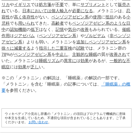
リカ
や
イギリス
では
処方箋
が
不要
で、単に
サプリメント
として
販売さ
れ
ている。
日本
においては
個人輸入
が
必要になる
。メラトニンは、
忍
容性
が
高く
依存性
がない。
ベンゾジアゼピン系
の
使用
に
抵抗
のある
小
児科
でも
用いられ
てきた。
高齢者
でも
ベンゾジアゼピン系
のような
日
中
の
認知機能
の
低下
はなく、
記憶
や
気分
の
改善
もみられている。
催眠
作用
は
ジアゼパム
（
ベンゾジアゼピン系
）や
ゾルピデム
（
非ベンゾジ
アゼピン系
）よりも弱い。メラトニンを
追加し
ベンゾジアゼピン系
を
徐々に
減量する
よう
指示した
二重盲検
の
試験
では、メラトニン群の
78
%が
ベンゾジアゼピン系
を
中止し
、
主観的な
睡眠
の質が
改善され
て
いた。メラトニンは
睡眠リズム
の
異常に
は
効果
があるが、
一般的な
不
眠症
には
効果
が
乏し
い。
※この「メラトニン」の解説は、「睡眠薬」の解説の一部です。
「メラトニン」を含む「睡眠薬」の記事については、
「睡眠薬」の概
要
を参照ください。
ウィキペディア小見出し辞書の「メラトニン」の項目はプログラムで機械的に意味
や本文を生成しているため、不適切な項目が含まれていることもあります。ご了承
くださいませ。
お問い合わせ
。