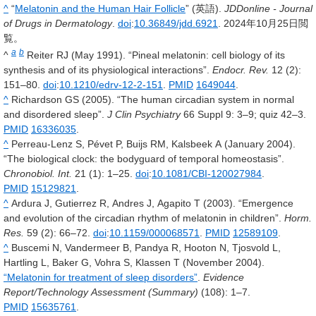
^
“
Melatonin and the Human Hair Follicle
” (英語).
JDDonline - Journal
of Drugs in Dermatology
.
doi
:
10.36849/jdd.6921
. 2024年10月25日閲
覧。
a
b
^
Reiter RJ (May 1991). “Pineal melatonin: cell biology of its
synthesis and of its physiological interactions”.
Endocr. Rev.
12
(2):
151–80.
doi
:
10.1210/edrv-12-2-151
.
PMID
1649044
.
^
Richardson GS (2005). “The human circadian system in normal
and disordered sleep”.
J Clin Psychiatry
66 Suppl 9
: 3–9; quiz 42–3.
PMID
16336035
.
^
Perreau-Lenz S, Pévet P, Buijs RM, Kalsbeek A (January 2004).
“The biological clock: the bodyguard of temporal homeostasis”.
Chronobiol. Int.
21
(1): 1–25.
doi
:
10.1081/CBI-120027984
.
PMID
15129821
.
^
Ardura J, Gutierrez R, Andres J, Agapito T (2003). “Emergence
and evolution of the circadian rhythm of melatonin in children”.
Horm.
Res.
59
(2): 66–72.
doi
:
10.1159/000068571
.
PMID
12589109
.
^
Buscemi N, Vandermeer B, Pandya R, Hooton N, Tjosvold L,
Hartling L, Baker G, Vohra S, Klassen T (November 2004).
“Melatonin for treatment of sleep disorders”
.
Evidence
Report/Technology Assessment (Summary)
(108): 1–7.
PMID
15635761
.