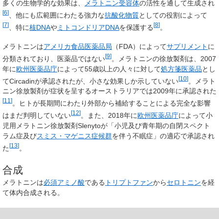
多くの生物学的な効果は、
メラトニン受容体
の活性を通して生成され
[
6
]
、他にも広範囲にわたる強力な
抗酸化物質
としての役割によって
[
7
]
[
8
]
、特に
核DNA
や
ミトコンドリアDNA
を保護する
。
メラトニンは
アメリカ食品医薬品局
（FDA）によって
サプリメント
に
[
9
]
分類されており、医薬品ではない
。メラトニンの徐放製剤は、2007
年に
欧州医薬品庁
によって55歳以上の人々に対して
処方箋医薬品
とし
[
10
]
てCircadinが承認されたが、小さな効果しか示していない
。メラト
ニン徐放製剤が症状を呈するオーストラリアでは2009年に承認された
[
11
]
。ヒトが長期間にわたり外部から補給することによる完全な影響
[
12
]
はまだ判明していない
。また、2018年に
欧州医薬品庁
によって小
児用メラトニン徐放製剤Slenytoが「小児及び青年期の自閉スペクト
ラム症及び
スミス・マゲニス症候群
を伴う不眠症」の適応で承認され
[
13
]
た
。
合成
メラトニンは
必須アミノ酸
である
トリプトファン
から
セロトニン
を経
て体内合成される。