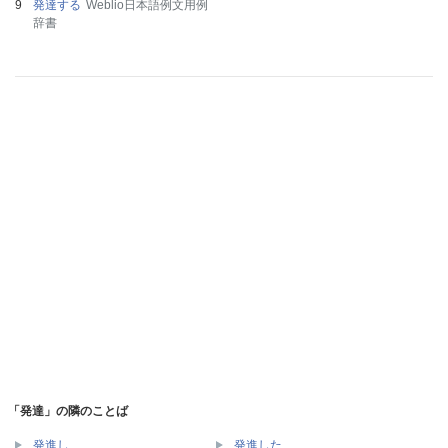
発達する
Weblio日本語例文用例
辞書
「発達」の隣のことば
発進し
発進した