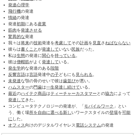
発達心理学
飛行機
の発達
情緒
の発達
発達
初期
にある
産業
筋肉
を
発達させる
驚異的な
発達
我々は
将来
の
技術
発達を
考慮して
その
計画
を
見直
さ
ねばならない
彼らは
書くこと
が
発達して
いない
民族
だった。
私は
生態
の発達に
関心
を
持っている
。
彼は
僧帽筋
がよく
発達して
いる。
発生学
的な発達のある
段階
反響言語
は
言語
発達中
の子
どもにも
見られる
。
未発達
な顎の骨のせいで彼は
歯並び
が悪い。
ハムスター
の
門歯
は
一生
発達し
続けて
いる。
最近
の
ハイテク商品
は
ティーチャーカスタマー
との
協力
によって
発達して
きた。
コンピュータテクノロジーの発達が、「
モバイルワーク
」とい
う、働く場
所を
自由に
選べる
新し
いワークスタイルの
登場
を
可能
に
した。
オフィス
向けのデジタルワイヤレス
電話
システム
の発達