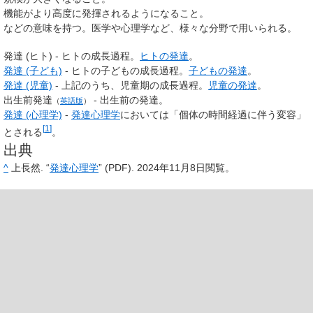
機能がより高度に発揮されるようになること。
などの意味を持つ。医学や心理学など、様々な分野で用いられる。
発達 (ヒト) - ヒトの成長過程。
ヒトの発達
。
発達 (子ども)
- ヒトの子どもの成長過程。
子どもの発達
。
発達 (児童)
- 上記のうち、児童期の成長過程。
児童の発達
。
出生前発達
- 出生前の発達。
（
英語版
）
発達 (心理学)
-
発達心理学
においては「個体の時間経過に伴う変容」
[
1
]
とされる
。
出典
^
上長然. “
発達心理学
” (PDF).
2024年11月8日
閲覧。