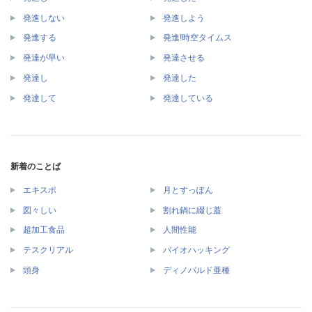
発進しない
発進しよう
発進する
発進!時空タイムス
発達が早い
発達させる
発達し
発達した
発達して
発達している
新着のことば
エキスポ
月とすっぽん
図々しい
割れ鍋に綴じ蓋
超加工食品
人間性能
テスクリアル
バイオハッキング
頭身
ディノバルド亜種