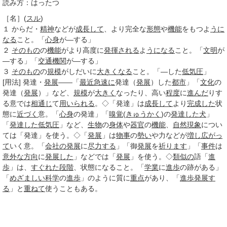
読み方：はったつ
［名］
(
スル
)
１
からだ・
精神
などが
成長して
、より完全な
形態
や
機能
をもつよ
うに
なる
こと。「
心身
が―する」
２
そのもの
の
機能
がより高度に
発揮される
よ
うになる
こと。「
文明
が
―する」「
交通機関
が―する」
３
そのもの
の
規模
がしだいに
大きくなる
こと。「―した
低気圧
」
[用法]
発達・
発展
――「
最近
急速に
発達（
発展
）した
都市
」「
文化
の
発達（
発展
）」など、
規模
が
大きく
なったり、高い
程度
に
進んだ
りす
る意では
相通じ
て
用いられる
。◇「発達」は
成長して
より
完成した
状
態に
近づく
意。「
心身
の発達」「
嗅覚
(
きゅうかく
)の
発達した
犬
」
「
発達した低気圧
」など、
生物
の
身体
や
器官
の
機能
、
自然現象
につい
ては「発達」を使う。◇「
発展
」は
物事
の
勢い
や力などが
増し
広がっ
て
いく意。「
会社の発展
に
尽力する
」「御
発展
を
祈ります
」「
事件
は
意外な
方向
に
発展した
」などでは「
発展
」を使う。◇
類似の
語「
進
歩
」は、
すぐれた
段階
、状態になること。「
学業
に
進歩
の跡がある」
「
めざましい
科学
の
進歩
」のように質に
重点
があり、「
進歩
発展す
る
」と
重ねて
使うこともある。