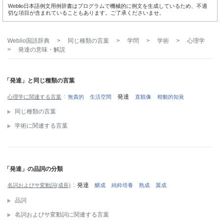
Weblio日本語例文用例辞書はプログラムで機械的に例文を生成しているため、不適
切な項目が含まれていることもあります。ご了承くださいませ。
Weblio国語辞典
>
同じ種類の言葉
>
学問
>
学術
>
心理学
>
発達
の意味・解説
「発達」と同じ種類の言葉
発達
心理学に関連する言葉
無責的
生活空間
直観像
相貌的知覚
同じ種類の言葉
学術に関連する言葉
「発達」の品詞の分類
発達
名詞およびサ変動詞(成長)
醸成
純粋培養
熟成
翼成
品詞
名詞およびサ変動詞に関連する言葉