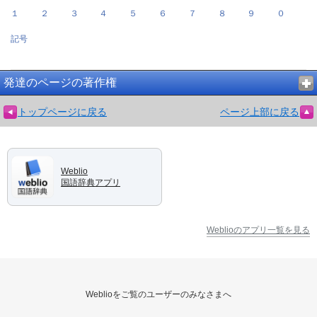
１
２
３
４
５
６
７
８
９
０
記号
発達のページの著作権
トップページに戻る
ページ上部に戻る
Weblio
国語辞典アプリ
Weblioのアプリ一覧を見る
Weblioをご覧のユーザーのみなさまへ