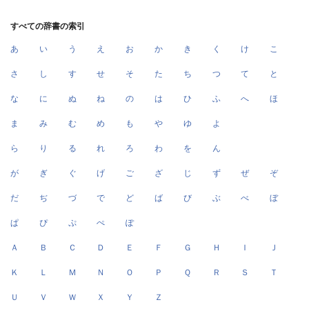
すべての辞書の索引
あ
い
う
え
お
か
き
く
け
こ
さ
し
す
せ
そ
た
ち
つ
て
と
な
に
ぬ
ね
の
は
ひ
ふ
へ
ほ
ま
み
む
め
も
や
ゆ
よ
ら
り
る
れ
ろ
わ
を
ん
が
ぎ
ぐ
げ
ご
ざ
じ
ず
ぜ
ぞ
だ
ぢ
づ
で
ど
ば
び
ぶ
べ
ぼ
ぱ
ぴ
ぷ
ぺ
ぽ
Ａ
Ｂ
Ｃ
Ｄ
Ｅ
Ｆ
Ｇ
Ｈ
Ｉ
Ｊ
Ｋ
Ｌ
Ｍ
Ｎ
Ｏ
Ｐ
Ｑ
Ｒ
Ｓ
Ｔ
Ｕ
Ｖ
Ｗ
Ｘ
Ｙ
Ｚ