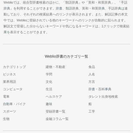
Weblioでは、統合型辞書検索のほかに、「類語辞典」や「英和・和英辞典」、「手話
辞典」を利用することができます。辞書、類語辞典、英和・和英辞典、手話辞典は連
動しており、それぞれの検索結果へのリンクが表示されます。また、解説記事の本文
中では、Weblioに登録されている他のキーワードへのリンクが自動的に貼られます。
解説文で登場した分からないキーワードや気になるキーワードは、1クリックで検索結
果を表示することができます。
Weblio辞書のカテゴリ一覧
カテゴリトップ
建物・不動産
食品
ビジネス
学問
人名
業界用語
文化
方言
コンピュータ
生活
辞書・百科事典
電車
ヘルスケア
タレント出身地検索
自動車・バイク
趣味
船
スポーツ
登録辞書一覧
工学
生物
金融コラム一覧