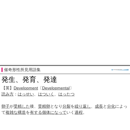
催奇形性所見用語集
発生、発育、発達
【英】
Development
〔
Developmental
〕
読み方
：
はっせい
、
はついく
、
はったつ
卵子
が
受精した
後、
受精卵
となり
分裂
を
繰り返し
、
成長
と
分化
によっ
て
複雑な
構造
を
有する
個体
になって
いく
過程
。