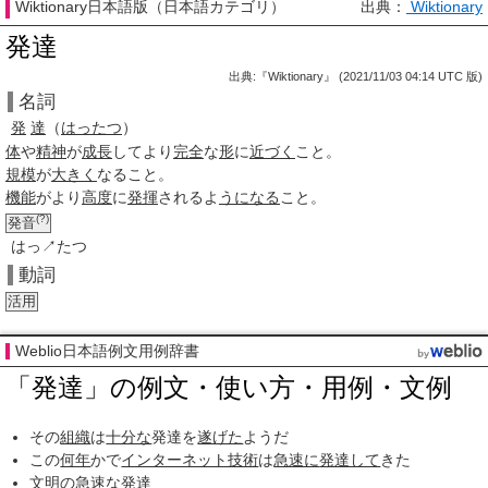
Wiktionary日本語版（日本語カテゴリ）
出典：
Wiktionary
発達
出典:『Wiktionary』 (2021/11/03 04:14 UTC 版)
名詞
発
達
（
はったつ
）
体
や
精神
が
成長
してより
完全
な
形
に
近づく
こと。
規模
が
大きく
なること。
機能
がより
高度
に
発揮
されるよ
うになる
こと。
(?)
発音
はっ↗たつ
動詞
活用
Weblio日本語例文用例辞書
「発達」の例文・使い方・用例・文例
その
組織
は
十分な
発達を
遂げた
ようだ
この
何年
かで
インターネット技術
は
急速に
発達して
きた
文明
の
急速な
発達