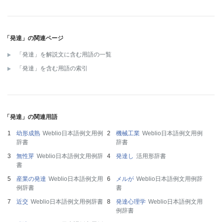
「発達」の関連ページ
「発達」を解説文に含む用語の一覧
「発達」を含む用語の索引
「発達」の関連用語
幼形成熟
Weblio日本語例文用例
機械工業
Weblio日本語例文用例
辞書
辞書
無性芽
Weblio日本語例文用例辞
発達し
活用形辞書
書
産業の発達
Weblio日本語例文用
メルが
Weblio日本語例文用例辞
例辞書
書
近交
Weblio日本語例文用例辞書
発達心理学
Weblio日本語例文用
例辞書