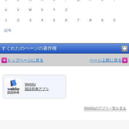
Ｕ
Ｖ
Ｗ
Ｘ
Ｙ
Ｚ
１
２
３
４
５
６
７
８
９
０
記号
すぐれたのページの著作権
トップページに戻る
ページ上部に戻る
Weblio
国語辞典アプリ
Weblioのアプリ一覧を見る