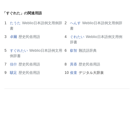
「すぐれた」の関連用語
たうた
Weblio日本語例文用例辞
へんす
Weblio日本語例文用例辞
書
書
卓爾
歴史民俗用語
ぐれたい
Weblio日本語例文用例
辞書
すぐれたい
Weblio日本語例文用
叡智
難読語辞典
例辞書
佳什
歴史民俗用語
異香
歴史民俗用語
驥足
歴史民俗用語
俊童
デジタル大辞泉