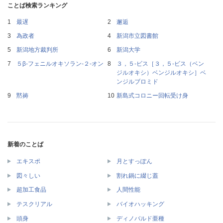
ことば検索ランキング
最遅
邂逅
為政者
新潟市立図書館
新潟地方裁判所
新潟大学
５β‐フェニルオキソラン‐２‐オン
３，５‐ビス［３，５‐ビス（ベン
ジルオキシ）ベンジルオキシ］ベ
ンジルブロミド
黙祷
新島式コロニー回転受け身
新着のことば
エキスポ
月とすっぽん
図々しい
割れ鍋に綴じ蓋
超加工食品
人間性能
テスクリアル
バイオハッキング
頭身
ディノバルド亜種