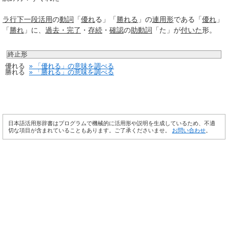
ラ行
下一段活用
の
動詞
「
優れ
る」「
勝れる
」の
連用形
である「
優れ
」
「
勝れ
」に、
過去・完了
・
存続
・
確認
の
助動詞
「た」が
付いた
形。
終止形
優れる
» 「優れる」の意味を調べる
勝れる
» 「勝れる」の意味を調べる
日本語活用形辞書はプログラムで機械的に活用形や説明を生成しているため、不適
切な項目が含まれていることもあります。ご了承くださいませ。
お問い合わせ
。