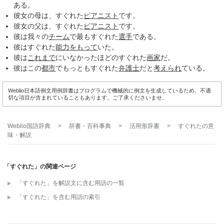
ある。
彼女の母は、すぐれた
ピアニスト
です。
彼女の父は、すぐれた
ピアニスト
です。
彼は我々の
チーム
で最もすぐれた
選手
である。
彼はすぐれた
能力
をもって
いた。
彼は
これまで
にいなかったほどのすぐれた
画家
だ。
彼はこの
都市
でもっともすぐれた
弁護士
だと
考えられ
ている。
Weblio日本語例文用例辞書はプログラムで機械的に例文を生成しているため、不適
切な項目が含まれていることもあります。ご了承くださいませ。
Weblio国語辞典
>
辞書・百科事典
>
活用形辞書
>
すぐれた
の意
味・解説
「すぐれた」の関連ページ
「すぐれた」を解説文に含む用語の一覧
「すぐれた」を含む用語の索引