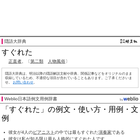
隠語大辞典
すぐれた
正直者
。〔
第二類
人物
風俗
〕
隠語大辞典は、明治以降の隠語解説文献や辞典、関係記事などをオリジナルのまま
収録しているため、不適切な項目が含れていることもあります。ご了承くださいま
せ。
お問い合わせ
。
Weblio日本語例文用例辞書
「すぐれた」の例文・使い方・用例・文
例
彼女が4人の
ピアニスト
の中では最もすぐれた
演奏家
である
彼女は私が知る
限り
最も
人格的に
すぐれた人です