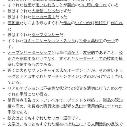
すぐれた
技術
が
用いられる
ことが
契約
の
中に
暗に
含まれ
ている
彼はすぐれた
大統領
になった
はずだ
彼はすぐれた
サッカー選手
だった
芸術家
たちによる最もすぐれた
作品
の
いくつか
は
戦時中
に
作られ
た
彼はすぐれた
タップダンサー
だ。
すぐれた
コミュニケーション・スキル
は
社会人基礎力
の
一つ
で
す。
オープンリーダーシップ
とは単に
温かさ
、
友好的
であること、
公
正さ
を
意味する
だけでなく、すぐれた
リーダー
としての
技能
を
構
築し
増幅する
も
のである
。
近く
に
大きな
フランチャイズ店
が
オープンした
が、その古い
ドラ
ッグストア
はすぐれた
マーチャンダイジング
の
おかげで
よく
売れ
ている
。
リアルオプション
は
不確実な
状況
での
投資
を
適切に
行うためのす
ぐれた
手段
に
なり得る
。
購買時点広告
はストアレベルで、
ブランド
を
構築し
、
製品
の
認知
度
を
高め
、
消費者
の
購買
決定
に
影響を及ぼす
費用
効果
にすぐれた
手段
である。
彼女はとてもすぐれた
サッカー選手
です。
文学
は、もっともすぐれた
精神
の
持ち主
による
人間活動
の
反映
で