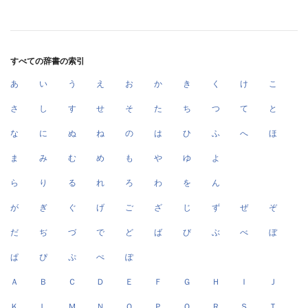
すべての辞書の索引
あ
い
う
え
お
か
き
く
け
こ
さ
し
す
せ
そ
た
ち
つ
て
と
な
に
ぬ
ね
の
は
ひ
ふ
へ
ほ
ま
み
む
め
も
や
ゆ
よ
ら
り
る
れ
ろ
わ
を
ん
が
ぎ
ぐ
げ
ご
ざ
じ
ず
ぜ
ぞ
だ
ぢ
づ
で
ど
ば
び
ぶ
べ
ぼ
ぱ
ぴ
ぷ
ぺ
ぽ
Ａ
Ｂ
Ｃ
Ｄ
Ｅ
Ｆ
Ｇ
Ｈ
Ｉ
Ｊ
Ｋ
Ｌ
Ｍ
Ｎ
Ｏ
Ｐ
Ｑ
Ｒ
Ｓ
Ｔ