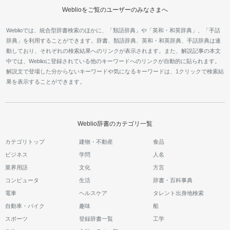
Weblioをご覧のユーザーのみなさまへ
Weblioでは、統合型辞書検索のほかに、「類語辞典」や「英和・和英辞典」、「手話
辞典」を利用することができます。辞書、類語辞典、英和・和英辞典、手話辞典は連
動しており、それぞれの検索結果へのリンクが表示されます。また、解説記事の本文
中では、Weblioに登録されている他のキーワードへのリンクが自動的に貼られます。
解説文で登場した分からないキーワードや気になるキーワードは、1クリックで検索結
果を表示することができます。
Weblio辞書のカテゴリ一覧
カテゴリトップ
建物・不動産
食品
ビジネス
学問
人名
業界用語
文化
方言
コンピュータ
生活
辞書・百科事典
電車
ヘルスケア
タレント出身地検索
自動車・バイク
趣味
船
スポーツ
登録辞書一覧
工学