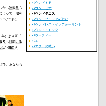
バウンドする
しかも
運動量
も
バウンドせず
によって、
昭和
バウンドテニス
ス
”でできる
バウンドブルックの戦い
バウンドレス・インフォーマント
バウンド・ドック
バウーティー
3年
）より
正式
バエ
普及
も
順調に
進
バエクラの戦い
大会
が
開催さ
ぜひ、あなたも