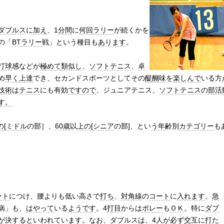
ダブルス
に
加え
、1
分間
に
何回
ラリー
が続くかを
の「
BT
ラリー
戦」という種目も
あります
。
打球
感などが
極めて
類似し
、
ソフトテニス
、
卓
め
早く
上達
でき、セカンドスポーツとしてその
醍醐味
を
楽しんで
いる方
技術
は
テニス
にも有効
ですので
、ジュニアテニス、
ソフトテニス
の
部活
す。
の
[
ミドル
の部］、
60歳
以
上の
[
シニア
の部]、とい
う年
齢別
カテゴリー
も
ート
につけ、腰よりも低い高さで
打ち
、
対角線
の
コート
に
入れます
。
急
病」も、
はやって
いる
ようです
。4
打目
からは
ボレー
も
ＯＫ
。特に
ダブ
が
決する
といわれてい
ます。
なお、
ダブルス
は、4人が必ず
交互に
打た