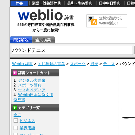
辞書
類語・対義語辞典
英和・和英辞典
日中中日辞典
日韓
無料の翻訳なら
Weblio翻訳！
556の専門辞書や国語辞典百科事典
から一度に検索!
Weblio 辞書
>
同じ種類の言葉
>
スポーツ
>
競技
>
テニス
>
バウン
辞書ショートカット
1
デジタル大辞泉
2
スポーツ辞典
3
ウィキペディア
4
Weblio日本語例文用
例辞書
カテゴリ一覧
全て
ビジネス
＋
業界用語
＋