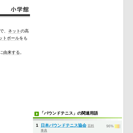
で、
ネット
の高
ットボール
をも
に
由来する
。
「バウンドテニス」の関連用語
1
日本バウンドテニス協会
百科
|
|
|
|
|
96%
事典