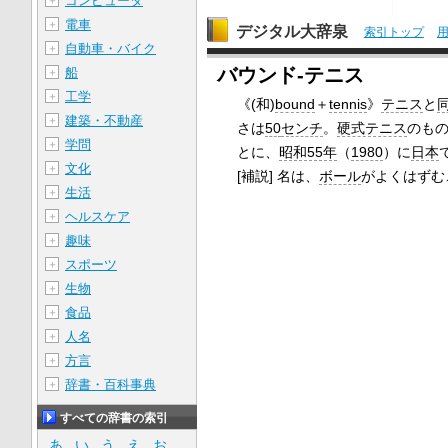
コンピュータ
＋
電車
＋
デジタル大辞泉
索引トップ
自動車・バイク
＋
バウンド‐テニス
船
＋
工学
＋
《(和)
bound
＋
tennis
》
テニス
と
建築・不動産
＋
さは
50
センチ
。
硬式テニス
のも
学問
＋
とに、
昭和55年
（
1980
）に
日本
文化
＋
[補説] 名は、
ボール
がよくはずむ
生活
＋
ヘルスケア
＋
趣味
＋
スポーツ
＋
生物
＋
食品
＋
人名
＋
方言
＋
辞書・百科事典
＋
すべての辞書の索引
あ
い
う
え
お