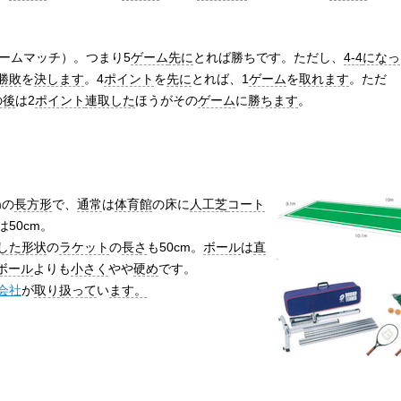
ゲームマッチ）。つまり5
ゲーム
先に
とれば勝ちです。ただし、
4-4
になっ
勝敗
を
決します
。4
ポイント
を
先に
とれば、1
ゲーム
を
取れます
。ただ
の後
は2
ポイント
連取した
ほうがその
ゲーム
に
勝ちます
。
mの
長方形
で、
通常
は
体育館
の床に
人工芝
コート
は50cm。
した
形状
の
ラケット
の
長さ
も50cm。
ボール
は
直
ボール
よりも
小さく
やや
硬め
です。
会社
が
取り扱って
い
ます。