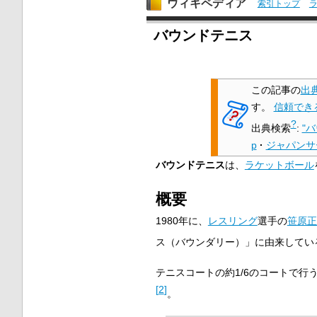
ウィキペディア
索引トップ
バウンドテニス
この記事の
出
す。
信頼でき
?
出典検索
:
"
p
·
ジャパンサ
バウンドテニス
は、
ラケットボール
概要
1980年に、
レスリング
選手の
笹原正
ス（バウンダリー）」に由来してい
テニスコートの約1/6のコートで
[
2
]
。