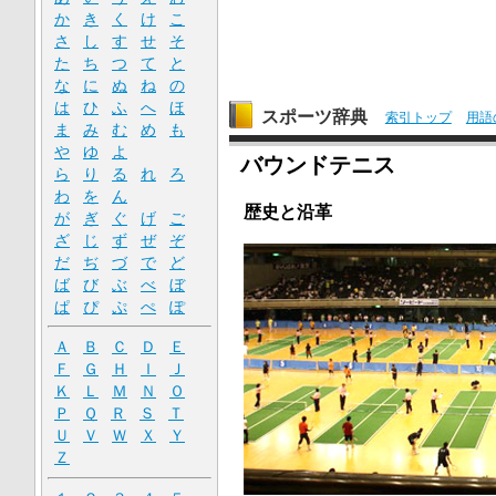
か
き
く
け
こ
さ
し
す
せ
そ
た
ち
つ
て
と
な
に
ぬ
ね
の
は
ひ
ふ
へ
ほ
スポーツ辞典
索引トップ
用語
ま
み
む
め
も
や
ゆ
よ
バウンドテニス
ら
り
る
れ
ろ
わ
を
ん
歴史と沿革
が
ぎ
ぐ
げ
ご
ざ
じ
ず
ぜ
ぞ
だ
ぢ
づ
で
ど
ば
び
ぶ
べ
ぼ
ぱ
ぴ
ぷ
ぺ
ぽ
Ａ
Ｂ
Ｃ
Ｄ
Ｅ
Ｆ
Ｇ
Ｈ
Ｉ
Ｊ
Ｋ
Ｌ
Ｍ
Ｎ
Ｏ
Ｐ
Ｑ
Ｒ
Ｓ
Ｔ
Ｕ
Ｖ
Ｗ
Ｘ
Ｙ
Ｚ