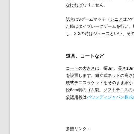
なければ
なりません。
試合
は9ゲームマッチ（
シニア
は7
た
時は
タイブレークゲーム
を
行い
、
し、
3-3
の時は
ジュース
といい、
そ
道具、コートなど
コート
の
大きさ
は、幅
3m
、
長さ
10
を
設置します
。
組立
式
ネット
の高さ
硬式
テニスラケット
を
そのまま
縮小
径
6cm弱の
ゴム
製。
ソフトテニス
の
公認
用具
は
バウンディジャパン株式
参照リンク
：