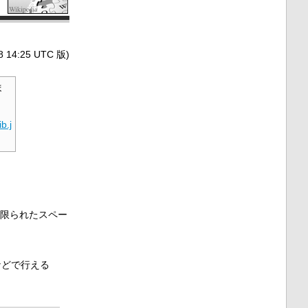
4:25 UTC 版)
ま
ib.j
限られたスペー
などで行える