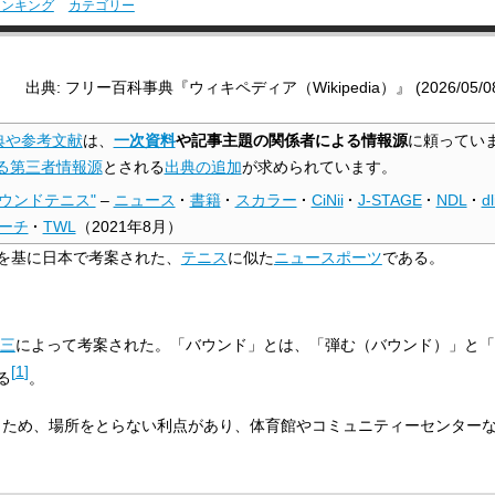
ランキング
カテゴリー
出典: フリー百科事典『ウィキペディア（Wikipedia）』 (2026/05/08 1
典や参考文献
は、
一次資料
や記事主題の関係者による情報源
に頼ってい
る第三者情報源
とされる
出典の追加
が求められています。
バウンドテニス"
–
ニュース
·
書籍
·
スカラー
·
CiNii
·
J-STAGE
·
NDL
·
dl
ーチ
·
TWL
（
2021年8月
）
を基に日本で考案された、
テニス
に似た
ニュースポーツ
である。
三
によって考案された。「バウンド」とは、「弾む（バウンド）」と「
[
1
]
る
。
行うため、場所をとらない利点があり、体育館やコミュニティーセンター