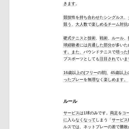
きます
。
競技
性を
持ち合わせ
た
シングルス
、
競う
、
大人数
で
楽しめる
チーム対抗
硬式テニス
と
技術
、
戦術
、
ルール
、
球
経験者
には
共通した
部分
が多いた
す。
また、
バウンドテニスで
培った
プスポーツとしても
注目され
てい
ま
16歳
以
上の
[
フリー
の部]、
45歳
以
上
った
プレー
を無
理な
く
楽しめ
ます。
ルール
サービス
は1球のみです。
両足
を
コ
に
入ら
なくなって
しまう「
サービス
ルス
では、
ネットプレー
の差で
勝敗