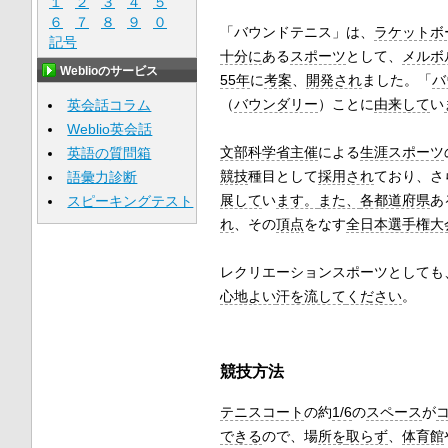
１
２
３
４
５
６
７
８
９
０
「バウンドテニス」は、
ラケットボ
記号
十分に
ある
スポーツ
として、
メルボ
Weblioのサービス
55年
に
考案
、
開発され
ました。「
バ
（
バウンダリー
）ことに
由来して
い
英会話コラム
Weblio英会話
文部科学省
主催
による
生涯スポーツ
英語の質問箱
競技
種目として
採用され
ており、さ
語彙力診断
展して
い
ます。
また、
各都道府県
あ
スピーキングテスト
れ
、その
頂点
をなす
全日本選手権大
レクリエーションスポーツとしても
心地よい
汗を流して
ください
。
競技方法
テニスコート
の約
1/6
の
スペース
が
できる
ので、場
所を
取らず
、
体育館