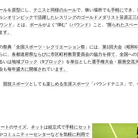
ール
を
原型
にし、
テニス
と
同様の
ルール
で、狭い場所でも
手軽に
でき、
ルンオリンピック
で
活躍した
レスリング
の
ゴールドメダリスト
笹原正三
ウンド
」とは、
ボール
がよく“弾む”（
バウンド
）こと、“
限られた
スペー
ます。
の
祭典
「
全国スポーツ・レクリエーション祭
」には、
第1回大会
（
昭和6
らに、
各都道府県
ならびに
市区町村
教育委員会
の
協力
を
得て
、
全国
への
るいは
地域ブロック
（9
ブロック
）を
単位
とした
選手権大会
・
親善
交流
会
も
毎年
盛大に
開催され
てい
ます。
、
競技
スポーツ
としても
楽しめる
生涯スポーツ
「バウンドテニス」で、
コート
の
サイズ
。
ネット
は
組立
式で
手軽に
セット
や
コミュニティーセンター
などを
気軽に
利用
で