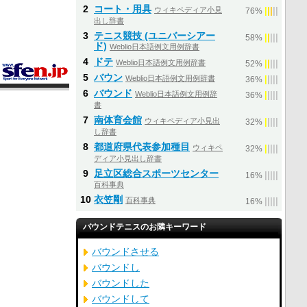
2
コート・用具
ウィキペディア小見
|
|
|
|
|
76%
出し辞書
3
テニス競技 (ユニバーシアー
|
|
|
|
|
58%
ド)
Weblio日本語例文用例辞書
4
ドテ
Weblio日本語例文用例辞書
|
|
|
|
|
52%
5
バウン
Weblio日本語例文用例辞書
|
|
|
|
|
36%
6
バウンド
Weblio日本語例文用例辞
|
|
|
|
|
36%
書
7
南体育会館
ウィキペディア小見出
|
|
|
|
|
32%
し辞書
8
都道府県代表参加種目
ウィキペ
|
|
|
|
|
32%
ディア小見出し辞書
9
足立区総合スポーツセンター
|
|
|
|
|
16%
百科事典
10
衣笠剛
百科事典
|
|
|
|
|
16%
バウンドテニスのお隣キーワード
バウンドさせる
バウンドし
バウンドした
バウンドして