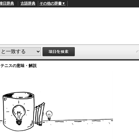
韓日辞典
古語辞典
その他の辞書▼
ドテニス
の意味・解説