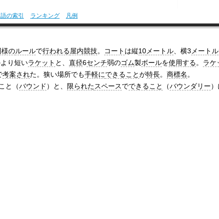
用語の索引
ランキング
凡例
同様の
ルール
で
行われる
屋内競技
。
コート
は縦
10
メートル
、横3
メートル
のより短い
ラケット
と、
直径
6
センチ
弱の
ゴム
製
ボール
を
使用する
。
ラケ
で
考案され
た。狭い場所でも
手軽に
できること
が
特長
。
商標名
。
こと（
バウンド
）と、
限られた
スペース
で
できること
（
バウンダリー
）