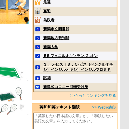
最遅
邂逅
為政者
新潟市立図書館
新潟地方裁判所
新潟大学
５β‐フェニルオキソラン‐２‐オン
３，５‐ビス［３，５‐ビス（ベンジルオキ
シ）ベンジルオキシ］ベンジルブロミド
黙祷
新島式コロニー回転受け身
>>もっとランキングを見る
英和和英テキスト翻訳
>> Weblio翻訳