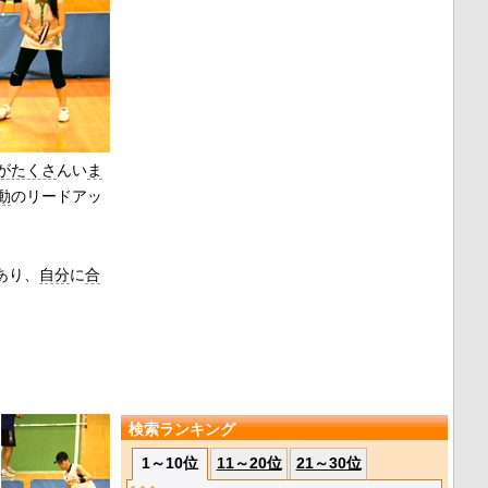
がたくさ
んい
ま
動
のリードアッ
あり、
自分
に
合
検索ランキング
1～10位
11～20位
21～30位