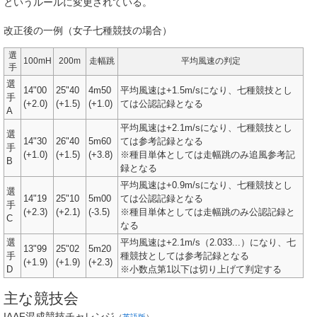
というルールに変更されている。
改正後の一例（女子七種競技の場合）
選
100mH
200m
走幅跳
平均風速の判定
手
選
14"00
25"40
4m50
平均風速は+1.5m/sになり、七種競技とし
手
(+2.0)
(+1.5)
(+1.0)
ては公認記録となる
A
平均風速は+2.1m/sになり、七種競技とし
選
14"30
26"40
5m60
ては参考記録となる
手
(+1.0)
(+1.5)
(+3.8)
※種目単体としては走幅跳のみ追風参考記
B
録となる
平均風速は+0.9m/sになり、七種競技とし
選
14"19
25"10
5m00
ては公認記録となる
手
(+2.3)
(+2.1)
(-3.5)
※種目単体としては走幅跳のみ公認記録と
C
なる
選
平均風速は+2.1m/s（2.033...）になり、七
13"99
25"02
5m20
手
種競技としては参考記録となる
(+1.9)
(+1.9)
(+2.3)
D
※小数点第1以下は切り上げて判定する
主な競技会
IAAF混成競技チャレンジ