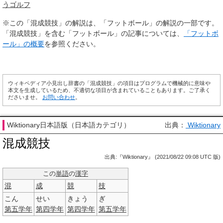
う
ゴルフ
※この「混成競技」の解説は、「フットボール」の解説の一部です。
「混成競技」を含む「フットボール」の記事については、
「フットボ
ール」の概要
を参照ください。
ウィキペディア小見出し辞書の「混成競技」の項目はプログラムで機械的に意味や
本文を生成しているため、不適切な項目が含まれていることもあります。ご了承く
ださいませ。
お問い合わせ
。
Wiktionary日本語版（日本語カテゴリ）
出典：
Wiktionary
混成競技
出典:『Wiktionary』 (2021/08/22 09:08 UTC 版)
この
単語
の
漢字
混
成
競
技
こん
せい
きょう
ぎ
第五
学年
第四
学年
第四
学年
第五
学年