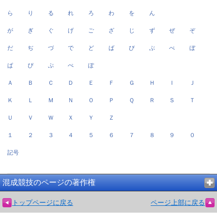
ら
り
る
れ
ろ
わ
を
ん
が
ぎ
ぐ
げ
ご
ざ
じ
ず
ぜ
ぞ
だ
ぢ
づ
で
ど
ば
び
ぶ
べ
ぼ
ぱ
ぴ
ぷ
ぺ
ぽ
Ａ
Ｂ
Ｃ
Ｄ
Ｅ
Ｆ
Ｇ
Ｈ
Ｉ
Ｊ
Ｋ
Ｌ
Ｍ
Ｎ
Ｏ
Ｐ
Ｑ
Ｒ
Ｓ
Ｔ
Ｕ
Ｖ
Ｗ
Ｘ
Ｙ
Ｚ
１
２
３
４
５
６
７
８
９
０
記号
混成競技のページの著作権
トップページに戻る
ページ上部に戻る