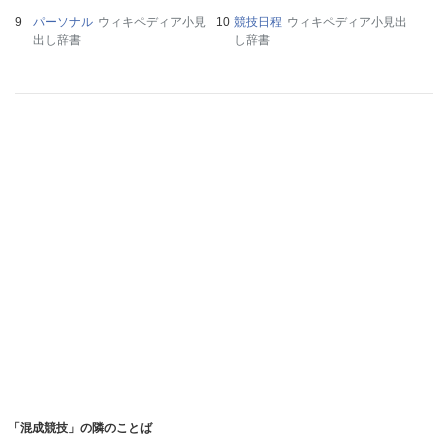
パーソナル
ウィキペディア小見
競技日程
ウィキペディア小見出
出し辞書
し辞書
「混成競技」の隣のことば