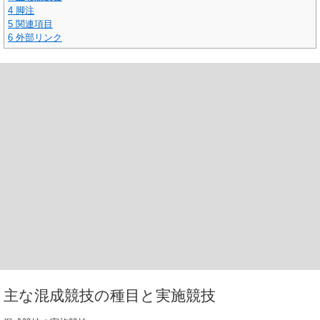
4
脚注
5
関連項目
6
外部リンク
主な混成競技の種目と実施競技