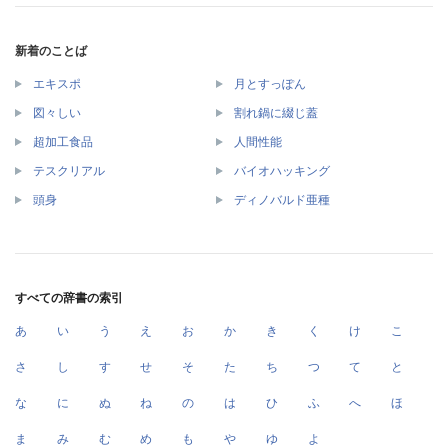
新着のことば
エキスポ
月とすっぽん
図々しい
割れ鍋に綴じ蓋
超加工食品
人間性能
テスクリアル
バイオハッキング
頭身
ディノバルド亜種
すべての辞書の索引
あ
い
う
え
お
か
き
く
け
こ
さ
し
す
せ
そ
た
ち
つ
て
と
な
に
ぬ
ね
の
は
ひ
ふ
へ
ほ
ま
み
む
め
も
や
ゆ
よ