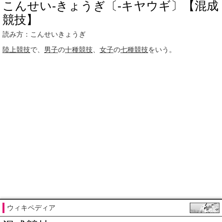
こんせい‐きょうぎ〔‐キヤウギ〕【混成
競技】
読み方：こんせいきょうぎ
陸上競技
で、
男子
の
十種競技
、
女子
の
七種競技
をいう。
ウィキペディア