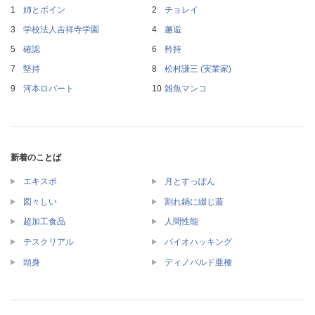
姉とボイン
チョレイ
学校法人吉祥寺学園
邂逅
確認
矜持
堅持
松村謙三 (実業家)
河本ロバート
雑魚マンコ
新着のことば
エキスポ
月とすっぽん
図々しい
割れ鍋に綴じ蓋
超加工食品
人間性能
テスクリアル
バイオハッキング
頭身
ディノバルド亜種