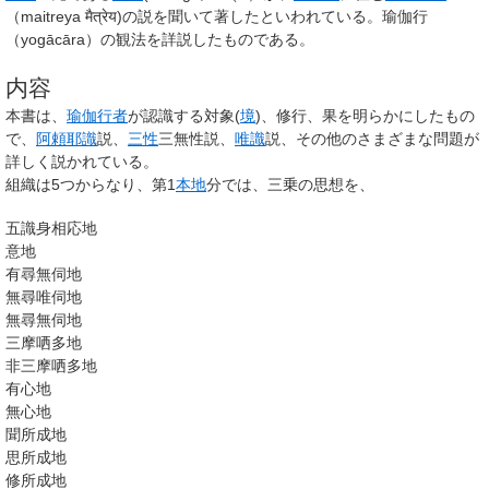
（
maitreya
मैत्रेय)の説を聞いて著したといわれている。瑜伽行
（
yogācāra
）の観法を詳説したものである。
内容
本書は、
瑜伽
行者
が認識する対象(
境
)、修行、果を明らかにしたもの
で、
阿頼耶識
説、
三性
三無性説、
唯識
説、その他のさまざまな問題が
詳しく説かれている。
組織は5つからなり、第1
本地
分では、三乗の思想を、
五識身相応地
意地
有尋無伺地
無尋唯伺地
無尋無伺地
三摩哂多地
非三摩哂多地
有心地
無心地
聞所成地
思所成地
修所成地