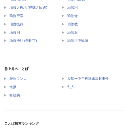
瑜伽大権現 (曖昧さ回避)
瑜伽宗
瑜伽密宗
瑜伽寺
瑜伽振鈴
瑜伽教
瑜伽洞
瑜伽派
瑜伽神社 (奈良市)
瑜伽行中観派
急上昇のことば
雑魚マンコ
愛知一中予科練総決起事件
進捗
乱入
断続的
ことば検索ランキング