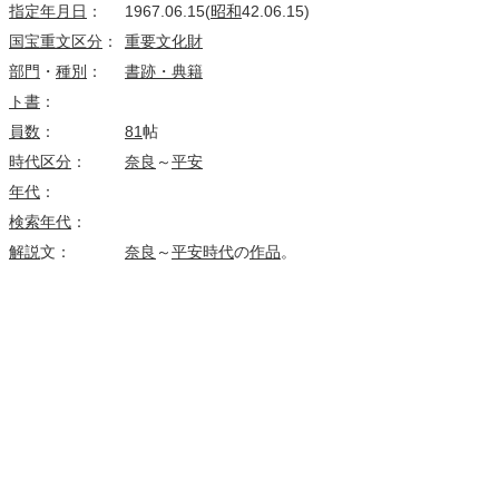
指定
年月日
：
1967.06.15(
昭和
42.06.15)
国宝
重文
区分
：
重要文化財
部門
・
種別
：
書跡・典籍
ト書
：
員数
：
81
帖
時代区分
：
奈良
～
平安
年代
：
検索
年代
：
解説
文：
奈良
～
平安時代
の
作品
。