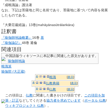
『成唯識論』護法著
なお、下記は菩薩地と同じ名前であり、菩薩地に基づいて内容を発展
したものである。
『大乗荘厳経論』13巻(
mahāyānasūtrālaṅkāra
)
註釈書
『瑜伽師地論略纂』
16巻
基
『瑜伽論記』
48巻 遁倫
関連項目
中国語版ウィキソースに本記事に関連した原文があります。
瑜伽師地論
唯識派
瑜伽部 (大正蔵)
表
話
編
歴
唯識
[
表示
]
表
話
編
歴
仏教典籍
[
表示
]
表
話
編
歴
仏教
[
表示
]
この項目は、
仏教
に関連した
書きかけの項目
です。
この項目を加
筆・訂正
などしてくださる
協力者を求めています
（
ポータル 仏教
/
ウィキプロジェクト 仏教
）。