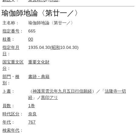
瑜伽師地論〈第廿一／〉
主名称：
瑜伽師地論〈第廿一／〉
指定番号
：
665
枝番
：
00
指定
年月
1935.04.30(
昭和
10.04.30)
日
：
国宝
重文
区
重要文化財
分
：
部門
・
種
書跡・典籍
別
：
ト書
：
（
神護景雲
元年
九月五日
行信
願経
）／「
法隆寺一切
経
」ノ
黒印
アリ
員数
：
1巻
時代区分
：
奈良
年代
：
767
検索
年代
：