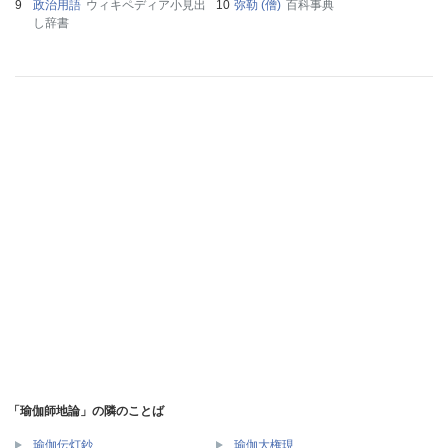
政治用語
ウィキペディア小見出
弥勒 (僧)
百科事典
し辞書
「瑜伽師地論」の隣のことば
瑜伽伝灯鈔
瑜伽大権現