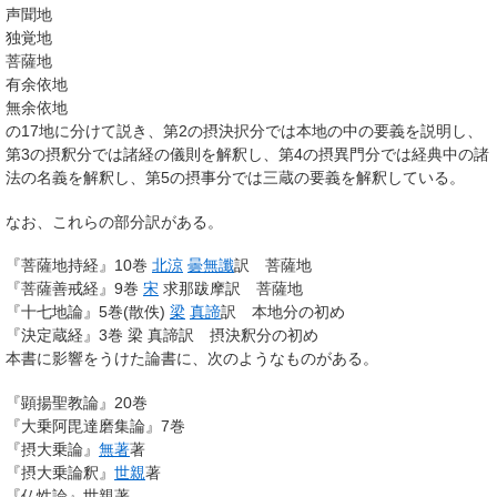
声聞地
独覚地
菩薩地
有余依地
無余依地
の17地に分けて説き、第2の摂決択分では本地の中の要義を説明し、
第3の摂釈分では諸経の儀則を解釈し、第4の摂異門分では経典中の諸
法の名義を解釈し、第5の摂事分では三蔵の要義を解釈している。
なお、これらの部分訳がある。
『菩薩地持経』10巻
北涼
曇無讖
訳 菩薩地
『菩薩善戒経』9巻
宋
求那跋摩訳 菩薩地
『十七地論』5巻(散佚)
梁
真諦
訳 本地分の初め
『決定蔵経』3巻 梁 真諦訳 摂決釈分の初め
本書に影響をうけた論書に、次のようなものがある。
『顕揚聖教論』20巻
『大乗阿毘達磨集論』7巻
『摂大乗論』
無著
著
『摂大乗論釈』
世親
著
『仏性論』世親著