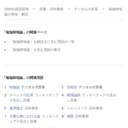
Weblio国語辞典
>
辞書・百科事典
>
デジタル大辞泉
>
瑜伽師地
論
の意味・解説
「瑜伽師地論」の関連ページ
「瑜伽師地論」を解説文に含む用語の一覧
「瑜伽師地論」を含む用語の索引
「瑜伽師地論」の関連用語
瑜伽論
デジタル大辞泉
法相宗
デジタル大辞泉
チベットの伝承
ウィキペディア
唯識論師
ウィキペディア小見出
小見出し辞書
し辞書
廣澤隆之
百科事典
シャーストラ
百科事典
大乗仏教における論
ウィキペデ
戒賢
百科事典
ィア小見出し辞書