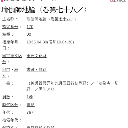
瑜伽師地論〈巻第七十八／〉
主名称：
瑜伽師地論〈巻
第七
十八
／〉
指定番号
：
170
枝番
：
00
指定
年月
1935.04.30(
昭和
10.04.30)
日
：
国宝
重文
区
重要文化財
分
：
部門
・
種
書跡・典籍
別
：
ト書
：
（
神護景雲
元年
九月五日
行信
願経
）／「
法隆寺一切
経
」ノ
黒印
アリ
員数
：
1巻
時代区分
：
奈良
年代
：
767
検索
年代
：
解説
文：
奈良時代
の
作品
。