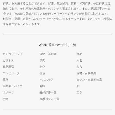
辞典」を利用することができます。辞書、類語辞典、英和・和英辞典、手話辞典は連
動しており、それぞれの検索結果へのリンクが表示されます。また、解説記事の本文
中では、Weblioに登録されている他のキーワードへのリンクが自動的に貼られます。
解説文で登場した分からないキーワードや気になるキーワードは、1クリックで検索結
果を表示することができます。
Weblio辞書のカテゴリ一覧
カテゴリトップ
建物・不動産
食品
ビジネス
学問
人名
業界用語
文化
方言
コンピュータ
生活
辞書・百科事典
電車
ヘルスケア
タレント出身地検索
自動車・バイク
趣味
船
スポーツ
登録辞書一覧
工学
生物
金融コラム一覧