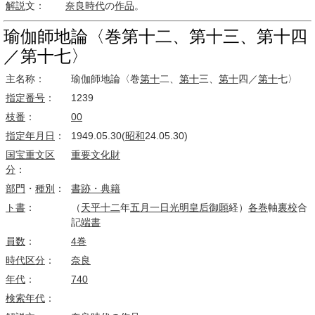
解説
文：
奈良時代
の
作品
。
瑜伽師地論〈巻第十二、第十三、第十四
／第十七〉
主名称：
瑜伽師地論〈巻
第十
二、
第十
三、
第十
四／
第十
七〉
指定番号
：
1239
枝番
：
00
指定
年月日
：
1949.05.30(
昭和
24.05.30)
国宝
重文
区
重要文化財
分
：
部門
・
種別
：
書跡・典籍
ト書
：
（
天平
十二
年
五月
一日
光明皇后
御願
経）
各巻
軸
裏校
合
記
端書
員数
：
4巻
時代区分
：
奈良
年代
：
740
検索
年代
：