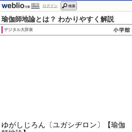
国語
ログイン
検索
瑜伽師地論とは？ わかりやすく解説
デジタル大辞泉
ゆがしじろん〔ユガシヂロン〕【瑜伽