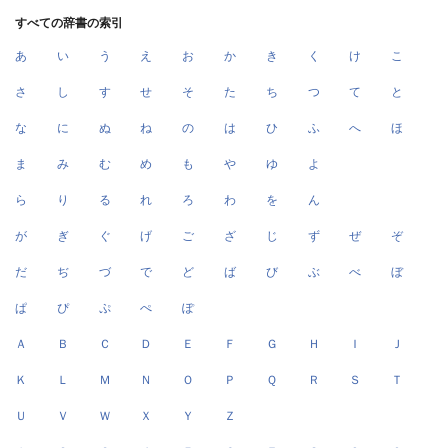
すべての辞書の索引
あ
い
う
え
お
か
き
く
け
こ
さ
し
す
せ
そ
た
ち
つ
て
と
な
に
ぬ
ね
の
は
ひ
ふ
へ
ほ
ま
み
む
め
も
や
ゆ
よ
ら
り
る
れ
ろ
わ
を
ん
が
ぎ
ぐ
げ
ご
ざ
じ
ず
ぜ
ぞ
だ
ぢ
づ
で
ど
ば
び
ぶ
べ
ぼ
ぱ
ぴ
ぷ
ぺ
ぽ
Ａ
Ｂ
Ｃ
Ｄ
Ｅ
Ｆ
Ｇ
Ｈ
Ｉ
Ｊ
Ｋ
Ｌ
Ｍ
Ｎ
Ｏ
Ｐ
Ｑ
Ｒ
Ｓ
Ｔ
Ｕ
Ｖ
Ｗ
Ｘ
Ｙ
Ｚ