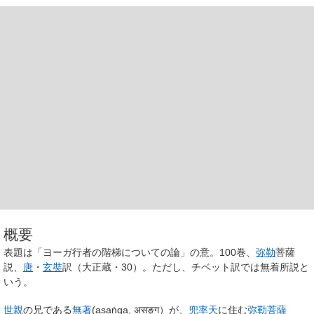
概要
表題は「ヨーガ行者の階梯についての論」の意。100巻、
弥勒
菩薩
説、
唐
・
玄奘
訳（大正蔵・30）。ただし、チベット訳では無着所説と
いう。
世親
の兄である
無著
(
asaṅga
, असङ्ग）が、
兜率天
に住む
弥勒菩薩