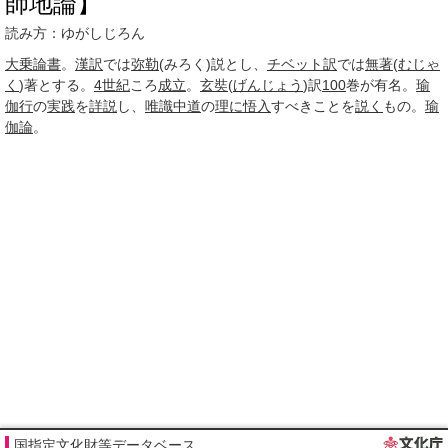
師地論】
読み方：ゆがしじろん
大乗
論書
。
漢訳
では
弥勒
(みろく)説とし、
チベット訳
では
無著
(
むじゃ
く
)著とする。
4世紀
ころ
成立
。
玄奘
(
げんじょう
)訳
100
巻が有名。
瑜
伽行
の
実践
を
詳説
し、
唯識
中道
の
理に
悟入
すべきことを
説く
もの。
瑜
伽論
。
国指定文化財等データベース