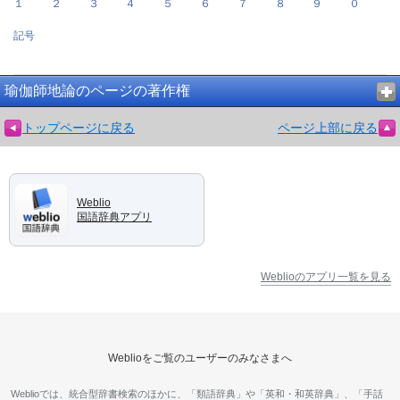
１
２
３
４
５
６
７
８
９
０
記号
瑜伽師地論のページの著作権
トップページに戻る
ページ上部に戻る
Weblio
国語辞典アプリ
Weblioのアプリ一覧を見る
Weblioをご覧のユーザーのみなさまへ
Weblioでは、統合型辞書検索のほかに、「類語辞典」や「英和・和英辞典」、「手話