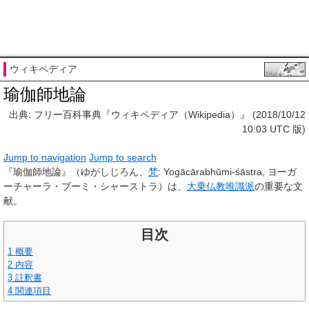
ウィキペディア
瑜伽師地論
出典: フリー百科事典『ウィキペディア（Wikipedia）』 (2018/10/12
10:03 UTC 版)
Jump to navigation
Jump to search
『
瑜伽師地論
』（ゆがしじろん、
梵
:
Yogācārabhūmi-śāstra
,
ヨーガ
ーチャーラ・ブーミ・シャーストラ
）は、
大乗仏教
唯識派
の重要な文
献。
目次
1
概要
2
内容
3
註釈書
4
関連項目