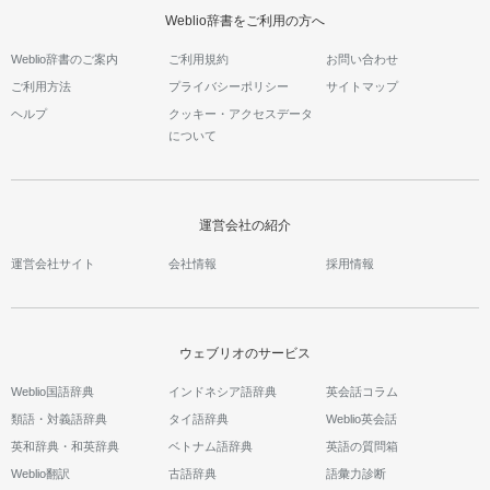
Weblio辞書をご利用の方へ
Weblio辞書のご案内
ご利用規約
お問い合わせ
ご利用方法
プライバシーポリシー
サイトマップ
ヘルプ
クッキー・アクセスデータ
について
運営会社の紹介
運営会社サイト
会社情報
採用情報
ウェブリオのサービス
Weblio国語辞典
インドネシア語辞典
英会話コラム
類語・対義語辞典
タイ語辞典
Weblio英会話
英和辞典・和英辞典
ベトナム語辞典
英語の質問箱
Weblio翻訳
古語辞典
語彙力診断