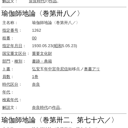
解説
文：
奈良時代
の
作品
。
瑜伽師地論〈巻第卅八／〉
主名称：
瑜伽師地論〈巻第卅八／〉
指定番号
：
1262
枝番
：
00
指定
年月日
：
1930.05.23(
昭和
5.05.23)
国宝
重文
区分
：
重要文化財
部門
・
種別
：
書跡・典籍
ト書
：
弘安
五
年中
宮寺
尼信
如移点ノ
奥書
アリ
員数
：
1巻
時代区分
：
奈良
年代
：
検索
年代
：
解説
文：
奈良時代
の
作品
。
瑜伽師地論〈巻第卅二、第七十六／〉