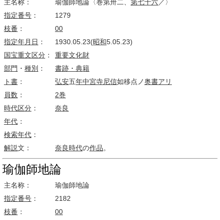
主名称：
瑜伽師地論〈巻第卅二、
第七
十六
／〉
指定番号
：
1279
枝番
：
00
指定
年月日
：
1930.05.23(
昭和
5.05.23)
国宝
重文
区分
：
重要文化財
部門
・
種別
：
書跡・典籍
ト書
：
弘安
五
年中
宮寺
尼信
如移点ノ
奥書
アリ
員数
：
2巻
時代区分
：
奈良
年代
：
検索
年代
：
解説
文：
奈良時代
の
作品
。
瑜伽師地論
主名称：
瑜伽師地論
指定番号
：
2182
枝番
：
00