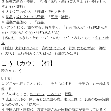
３
仏教
の
勤め
・
修練
。「
行者
／
苦行
・
勤行
(
ごんぎょう
)・
修行
(
しゅ
ぎょう
)・
難行
」
４
人や
文字
の
並び
。「
行間
・
行列
／
改行
」
５
世界
を
成り立たせる
要素
。「
五行
・
諸行
」
６
漢字
の
書体
の一。「
行書
」
〈
アン
〉ゆく。
旅をする
。
持ち歩く
。「
行火
(あんか)・
行脚
(
あんぎ
ゃ
)・
行宮
(
あんぐう
)・
行灯
(
あんどん
)」
［
名のり
］あきら・たか・つら・のり・ひら・みち・もち・
やす・ゆ
き
［
難読
］
充行
(
あてがい
)・
宛行
(
あてがい
)・
行潦
(
にわたずみ
)・
流行
(はやり)・
三行半
(
みくだりはん
)・
行縢
(
むかばき
)
こう〔カウ〕【行】
読み方：こう

［名］
１
どこかへ行くこと。旅。「―を
ともにする
」「
千里
の―も
一歩
より
起こる」
２
人のすること。
おこない
。
ふるまい
。
行動
。
３
楽府
(がふ)の一体。もとは
楽曲
の意。
唐代以降
は、
長編
の
叙事詩的
なものが多い。「
琵琶
―」
４
中国
の
隋・唐時代
、
営業
を
許され
た
同種の
商店
が
集中して
いる
区