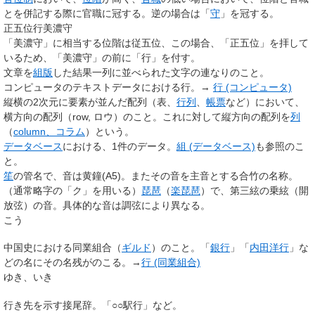
とを併記する際に官職に冠する。逆の場合は「
守
」を冠する。
正五位
行
美濃守
「美濃守」に相当する位階は従五位、この場合、「正五位」を拝して
いるため、「美濃守」の前に「行」を付す。
文章を
組版
した結果一列に並べられた文字の連なりのこと。
コンピュータのテキストデータにおける行。→
行 (コンピュータ)
縦横の2次元に要素が並んだ配列（表、
行列
、
帳票
など）において、
横方向の配列（row, ロウ）のこと。これに対して縦方向の配列を
列
（
column、コラム
）という。
データベース
における、1件のデータ。
組 (データベース)
も参照のこ
と。
笙
の管名で、音は黄鐘(A5)。またその音を主音とする合竹の名称。
（通常略字の「ク」を用いる）
琵琶
（
楽琵琶
）で、第三絃の乗絃（開
放弦）の音。具体的な音は調弦により異なる。
こう
中国史における同業組合（
ギルド
）のこと。「
銀行
」「
内田洋行
」な
どの名にその名残がのこる。→
行 (同業組合)
ゆき、いき
行き先を示す接尾辞。「○○駅行」など。