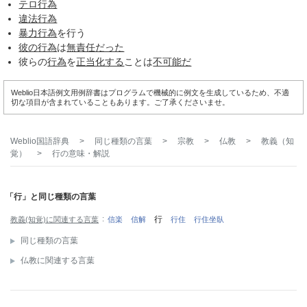
テロ行為
違法行為
暴力行為
を行う
彼の
行為
は
無責任だった
彼らの
行為
を
正当化する
ことは
不可能だ
Weblio日本語例文用例辞書はプログラムで機械的に例文を生成しているため、不適
切な項目が含まれていることもあります。ご了承くださいませ。
Weblio国語辞典
>
同じ種類の言葉
>
宗教
>
仏教
>
教義（知
覚）
>
行
の意味・解説
「行」と同じ種類の言葉
行
教義(知覚)に関連する言葉
信楽
信解
行住
行住坐臥
同じ種類の言葉
仏教に関連する言葉