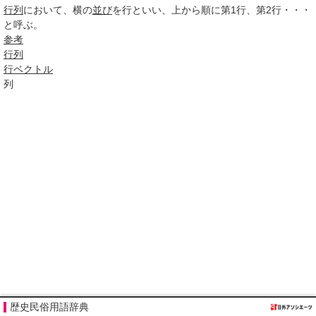
行列
において、横の
並び
を行といい、上から順に第1行、第2行・・・
と呼ぶ。
参考
行列
行ベクトル
列
歴史民俗用語辞典