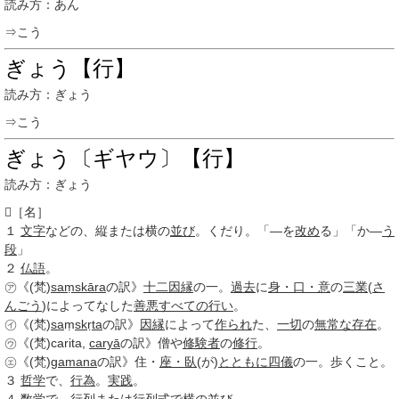
読み方：あん
⇒こう
ぎょう【行】
読み方：ぎょう
⇒こう
ぎょう〔ギヤウ〕【行】
読み方：ぎょう

［名］
１
文字
などの、縦または横の
並び
。くだり。「―を
改め
る」「か―
う
段
」
２
仏語
。
㋐《(梵)
saṃskāra
の訳》
十二因縁
の一。
過去
に
身・口・意
の
三業
(
さ
んごう
)によってなした
善悪
すべての
行い
。
㋑《(梵)
sa
ṃ
sk
ṛ
ta
の訳》
因縁
によって
作られ
た、
一切
の
無常な
存在
。
㋒《(梵)carita,
caryā
の訳》僧や
修験者
の
修行
。
㋓《(梵)
gamana
の訳》住・
座・臥
(が)
とともに
四儀
の一。歩くこと。
３
哲学
で、
行為
。
実践
。