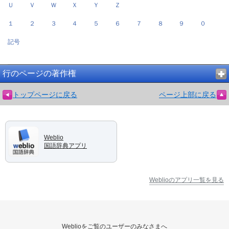
Ｕ
Ｖ
Ｗ
Ｘ
Ｙ
Ｚ
１
２
３
４
５
６
７
８
９
０
記号
行のページの著作権
トップページに戻る
ページ上部に戻る
Weblio
国語辞典アプリ
Weblioのアプリ一覧を見る
Weblioをご覧のユーザーのみなさまへ