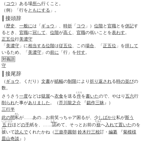
（
コウ
）ある場
所へ
行くこと。
（例）「行を
ともにする
」。
接頭辞
（
歴史
、
一般に
は「
ギョウ
」、
時折
「
コウ
」）
位階
と
官職
とを
併記
す
るとき、
官職
に
冠して
、
位階
が
高く
、
官職
の低いことを
表わす
。
正五位
行
美濃守
「
美濃守
」に
相当する
位階
は
従五位
、この
場合
、「
正五位
」を
拝して
いるため、「
美濃守
」の
前に
「行」を
付す
。
対義語
守
接尾辞
（
ギョウ
、
くだり
）
文書
が
紙幅
の
制限
により
折り返され
る
時の
並び
の
数。
くだり
さうさう
一度
などは
獄屋
へ
衣食
を送る
件
を
書いた
ので、やはり
五六
行
削られ
た事が
ありました
。（
芥川龍之介
『
戯作三昧
』）
三行半
わし
此の間
私
が……あの…お前笑っちゃア困るが、少
しばかり
私が
斯う
いつ
くだり
したゝ
たもと
五行
ほど
の手
紙を、……
認
めて、そっとお前の
袂
へ
入れて
置いた
のを
ひら
披
いて
読んで
くれたかね（
三遊亭圓朝
鈴木行
三校
訂・
編纂
『
菊模様
皿山奇談
』）