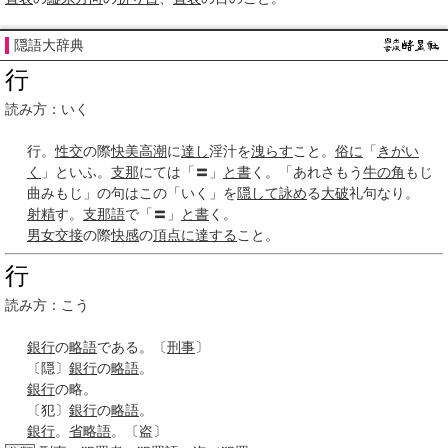
隠語大辞典
行
読み方：いく
行。
性交
の際
快美
高潮
に
達し
淫汁を
洩らす
こと。
俗に
「
きがい
く
」といふ。
支那
にては「〓」
と書
く。「あれさもう
牛の角
もじ
曲みもじ」の句はこの「いく」を
隠して
詠め
る
大破
礼句なり。
射精
す。
支那語
で「〓」
と書
く。
男女
交接
の際
快感
の
頂点に達する
こと。
行
読み方：こう
銀行
の
略語
である。〔
刑事
〕
〔隠〕
銀行
の
略語
。
銀行
の略。
〔犯〕
銀行
の
略語
。
銀行
。
省略語
。〔盗〕