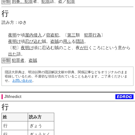
刑事、犯罪
者、
犯罪
語、盗／
犯罪
分類
行
読み方：ゆき
夜明
ケ頃
屋内
侵入
ノ
窃盗犯
。〔
第三
類
犯罪行為
〕
夜明け
頃
忍び込む
賊。
盗賊
の
用ふ
る
隠語
。
〔犯〕
夜明け
頃に忍込む賊のこと、夜
が行
くころにという意から
出た
語。
犯罪者
、
盗賊
分類
隠語大辞典は、明治以降の隠語解説文献や辞典、関係記事などをオリジナルのまま
収録しているため、不適切な項目が含れていることもあります。ご了承くださいま
せ。
お問い合わせ
。
JMnedict
行
姓
読み方
行
ぎょう
行
ぎょうとく