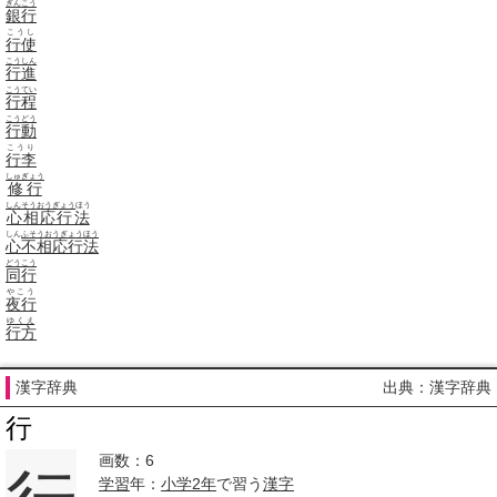
ぎんこう
銀行
こうし
行使
こうしん
行進
こうてい
行程
こうどう
行動
こうり
行李
しゅぎょう
修行
しんそう
おうぎょう
ほう
心相応行法
しん
ふそうおう
ぎょうほう
心不相応行法
どうこう
同行
やこう
夜行
ゆくえ
行方
漢字辞典
出典：漢字辞典
行
画数：6
学習
年：
小学
2年
で習う
漢字