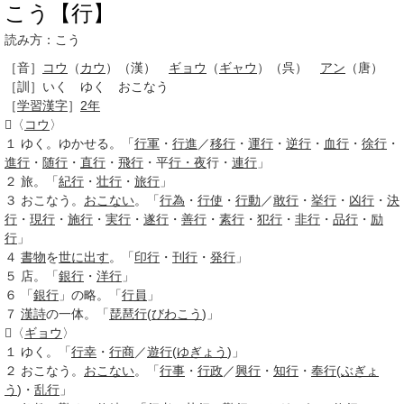
こう【行】
読み方：こう
［音］
コウ
（
カウ
）（漢）
ギョウ
（
ギャウ
）（呉）
アン
（唐）
［訓］
いく ゆく おこなう
［
学習漢字
］
2年
〈
コウ
〉
１
ゆく。ゆかせる。「
行軍
・
行進
／
移行
・
運行
・
逆行
・
血行
・
徐行
・
進行
・
随行
・
直行
・
飛行
・平
行・夜
行・
連行
」
２
旅。「
紀行
・
壮行
・
旅行
」
３
おこなう。
おこない
。「
行為
・
行使
・
行動
／
敢行
・
挙行
・
凶行
・
決
行
・
現行
・
施行
・
実行
・
遂行
・
善行
・
素行
・
犯行
・
非行
・
品行
・
励
行
」
４
書物
を
世に出す
。「
印行
・
刊行
・
発行
」
５
店。「
銀行
・
洋行
」
６
「
銀行
」の略。「
行員
」
７
漢詩
の一体。「
琵琶行
(
びわこう
)」
〈
ギョウ
〉
１
ゆく。「
行幸
・
行商
／
遊行
(
ゆぎょう
)」
２
おこなう。
おこない
。「
行事
・
行政
／
興行
・
知行
・
奉行
(
ぶぎょ
う
)・
乱行
」