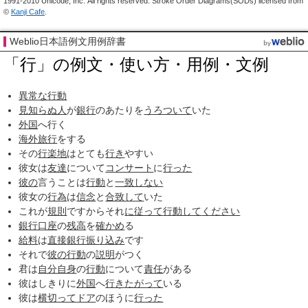
1991-2010 Unicode, Inc. All rights reserved. Stroke Order Diagrams(SODs) licensed from
©
Kanji Cafe
.
Weblio日本語例文用例辞書
「行」の例文・使い方・用例・文例
異常な
行動
見知らぬ人
が
銀行
のあたりを
うろついて
いた
外国
へ行く
海外旅行
をする
その
行楽地
はとても
行き
やすい
彼女は
友達
について
コンサート
に
行った
彼の
言うことは
行動
と
一致しない
彼女の
行為
は
信念
と
合致して
いた
これが
規則
ですからそれ
に従って
行動して
ください
銀行口座
の
残高
を
確かめ
る
給料
は
直接
銀行振り込み
です
それで
彼の
行動
の
説明
がつく
君は
自分自身
の
行動
について
責任
がある
彼はしきりに
外国
へ
行き
たがって
いる
彼は
横切って
ドア
のほうに
行った