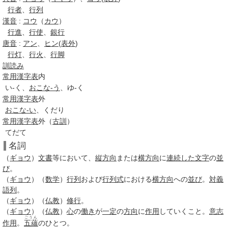
行者
、
行列
漢音
:
コウ
（
カウ
）
行進
、
行使
、
銀行
唐音
:
アン
、
ヒン
(
表外
)
行灯
、
行火
、
行脚
訓読み
常用漢字表
内
い-く、
おこな-う
、ゆ-く
常用漢字表
外
おこな-い
、くだり
常用漢字表
外（
古訓
）
てだて
名詞
（
ギョウ
）
文書
等において、
縦方向
または
横方向
に
連続した
文字
の
並
び
。
（
ギョウ
）（
数学
）
行列
および
行列式
における
横方向
への
並び
。
対義
語
列
。
（
ギョウ
）（
仏教
）
修行
。
（
ギョウ
）（
仏教
）
心
の
働き
が
一定
の
方向
に
作用
していくこと。
意志
ごうん
作用
。
五蘊
のひとつ。