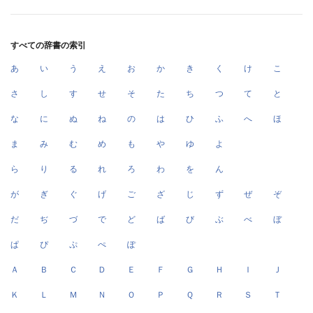
すべての辞書の索引
あ
い
う
え
お
か
き
く
け
こ
さ
し
す
せ
そ
た
ち
つ
て
と
な
に
ぬ
ね
の
は
ひ
ふ
へ
ほ
ま
み
む
め
も
や
ゆ
よ
ら
り
る
れ
ろ
わ
を
ん
が
ぎ
ぐ
げ
ご
ざ
じ
ず
ぜ
ぞ
だ
ぢ
づ
で
ど
ば
び
ぶ
べ
ぼ
ぱ
ぴ
ぷ
ぺ
ぽ
Ａ
Ｂ
Ｃ
Ｄ
Ｅ
Ｆ
Ｇ
Ｈ
Ｉ
Ｊ
Ｋ
Ｌ
Ｍ
Ｎ
Ｏ
Ｐ
Ｑ
Ｒ
Ｓ
Ｔ