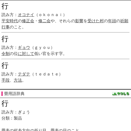
行
読み方：
オコナイ
（ｏｋｏｎａｉ）
平安時代
の
修正会
・
修二会
や、それらの
影響
を
受けた
村
の
年頭
の
祈願
行事
のこと。
行
読み方：
ギョウ
（ｇｙｏｕ）
令制
の位
に対して
低い官を示す字。
行
読み方：
テダテ
（ｔｅｄａｔｅ）
手段
、
方法
。
畳用語辞典
行
読み方：ぎょう
分類：製品
畳表
の
縦糸
方向
の
折り目
、
畳表
の目のこと。