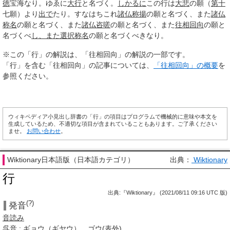
徳
宝海なり。ゆゑに
大行
と名づく。
しかるに
この行は
大悲
の願（
第十
七願）より
出で
たり。すなはちこれ
諸仏
称揚
の願と名づく、また
諸仏
称名
の願と名づく、また
諸仏
咨嗟
の願と名づく、また
往相回向
の願と
名づくべ
し、また
選択
称名
の願と名づくべきなり。
※この「行」の解説は、「往相回向」の解説の一部です。
「行」を含む「往相回向」の記事については、
「往相回向」の概要
を
参照ください。
ウィキペディア小見出し辞書の「行」の項目はプログラムで機械的に意味や本文を
生成しているため、不適切な項目が含まれていることもあります。ご了承ください
ませ。
お問い合わせ
。
Wiktionary日本語版（日本語カテゴリ）
出典：
Wiktionary
行
出典:『Wiktionary』 (2021/08/11 09:16 UTC 版)
(?)
発音
音読み
呉音
:
ギョウ
（
ギヤウ
）、
ゴウ
(
表外
)