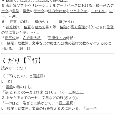
４
数学
で、
行列
または
行列式
で横の
並び
。
５
表計算ソフト
や
リレーショナルデータベース
における、横
一列
の
デ
ータ
の
単位
。
複数
の
データ
の
組み合わせ
を
ひとまとめ
に
したもの
。
ロ
ー
。⇔列。
６
「
行書
」の略。「
楷
(かい)、―、
草
(そう)」
７
律令制
で、
位官
を
連ねて
書く際、
位階
が
高く
官職
が低いときに
位官
の間に
置いた
語。⇔守。
「
正三位
兼―
左近衛大将
」〈
宇津
保・内
侍督〉

［
接尾
］
助数詞
。
文字
などの縦または横の
並び
の数をかぞえるのに
用い
る。「
16
―目」
▽
くだり【
行】
読み方：くだり
《「下(くだ)り」と
同語
源》

［名］
１
着物
の縦のすじ。
「袂(たもと)の―まよひ来にけり」〈
万・三
四五
三〉
２
上から下までの
一列
。
文章
などの行(ぎょう)。
「―のほど、端ざまに筋かひて」〈
源・常
夏〉

［
接尾
］
助数詞
。
文章
の行を
数え
るのに
用い
る。「三―半」