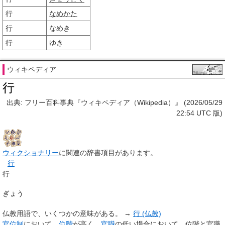
行
なめかた
行
なめき
行
ゆき
ウィキペディア
行
出典: フリー百科事典『ウィキペディア（Wikipedia）』 (2026/05/29
22:54 UTC 版)
ウィクショナリー
に関連の辞書項目があります。
行
行
ぎょう
仏教用語で、いくつかの意味がある。 →
行 (仏教)
官位制
において、
位階
が高く、
官職
の低い場合において、位階と官職