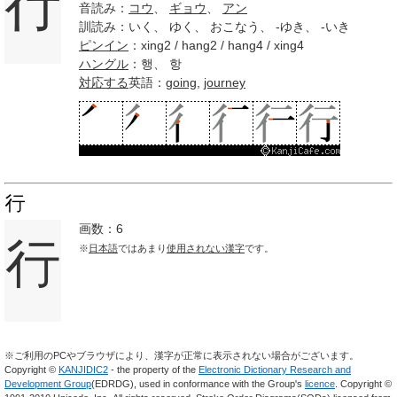
行
音読み：
コウ
、
ギョウ
、
アン
訓読み：いく、 ゆく、 おこなう、 -ゆき、 -いき
ピンイン
：xing2 / hang2 / hang4 / xing4
ハングル
：행、 항
対応する
英語：
going
,
journey
行
画数：6
行
※
日本語
ではあまり
使用されない
漢字
です。
※ご利用のPCやブラウザにより、漢字が正常に表示されない場合がございます。
Copyright ©
KANJIDIC2
- the property of the
Electronic Dictionary Research and
Development Group
(EDRDG), used in conformance with the Group's
licence
. Copyright ©