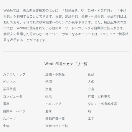
Weblioでは、統合型辞書検索のほかに、「類語辞典」や「英和・和英辞典」、「手話
辞典」を利用することができます。辞書、類語辞典、英和・和英辞典、手話辞典は連
動しており、それぞれの検索結果へのリンクが表示されます。また、解説記事の本文
中では、Weblioに登録されている他のキーワードへのリンクが自動的に貼られます。
解説文で登場した分からないキーワードや気になるキーワードは、1クリックで検索結
果を表示することができます。
Weblio辞書のカテゴリ一覧
カテゴリトップ
建物・不動産
食品
ビジネス
学問
人名
業界用語
文化
方言
コンピュータ
生活
辞書・百科事典
電車
ヘルスケア
タレント出身地検索
自動車・バイク
趣味
船
スポーツ
登録辞書一覧
工学
生物
金融コラム一覧