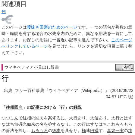
関連項目
列
このページは
曖昧さ回避のためのページ
です。一つの語句が複数の意
味・職能を有する場合の水先案内のために、異なる用法を一覧にして
あります。お探しの用語に一番近い記事を選んで下さい。
このページ
へリンクしているページ
を見つけたら、リンクを適切な項目に張り替
えて下さい。
ウィキペディア小見出し辞書
行
出典: フリー百科事典『ウィキペディア（Wikipedia）』 (2018/08/22
04:57 UTC 版)
「
往相回向
」の
記事
における「行」の
解説
つつしんで
往相
の
回向
を
案ずるに
、
大行
あり、
大信
あり。
大行
とはす
なはち
無碍光
如来
の名を
称する
なり。この行はすなはちこれ
もろもろ
の善法を摂し、
もろもろ
の
徳本
を具せり。
極
速
円満
す、
真如
一実
の
功