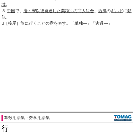
域
。
５
中国
で、
唐・宋
以後
発達した
業種
別の
商人
組合
。
西洋
の
ギルド
に
類
似
。

［
接尾
］
旅に行くことの意を表す。「
単独
―」「
逃避
―」
算数用語集・数学用語集
行