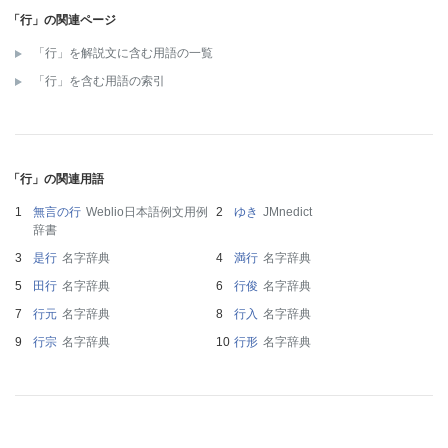
「行」の関連ページ
「行」を解説文に含む用語の一覧
「行」を含む用語の索引
「行」の関連用語
無言の行
Weblio日本語例文用例
ゆき
JMnedict
辞書
是行
名字辞典
満行
名字辞典
田行
名字辞典
行俊
名字辞典
行元
名字辞典
行入
名字辞典
行宗
名字辞典
行形
名字辞典