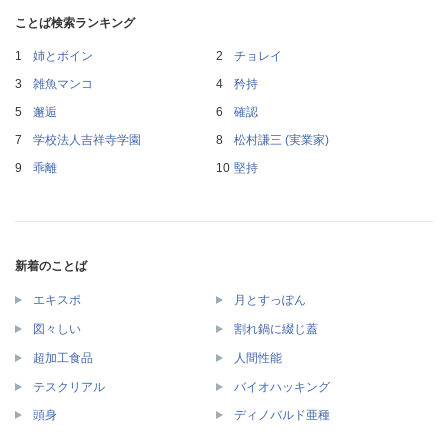
ことば検索ランキング
姉とボイン
チョレイ
雑魚マンコ
矜持
邂逅
確認
学校法人吉祥寺学園
松村謙三 (実業家)
乖離
堅持
新着のことば
エキスポ
月とすっぽん
図々しい
割れ鍋に綴じ蓋
超加工食品
人間性能
テスクリアル
バイオハッキング
頭身
ディノバルド亜種