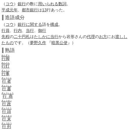
（
コウ
）
銀行
の数に
用いられる
数詞
。
平成元年
、
都市銀行
は
13
行あった。
造語成分
（
コウ
）
銀行
に関する
語を
構成
。
行員
、
行内
、
当行
、
御行
先程
の
二十円札
は
たしかに
当行
から岩形さんの
代理
の
お方
にお
渡し
し
たもの
です。（
夢野久作
『
暗黒
公使
』）
熟語
あんぎゃ
行脚
あんどん
行灯
ぎょうじ
行事
ぎょうじゃ
行者
ぎょうしょ
行書
ぎょうしょう
行商
ぎょうせい
行政
ぎょうとう
行頭
ぎょうまつ
行末
ぎょうれつ
行列