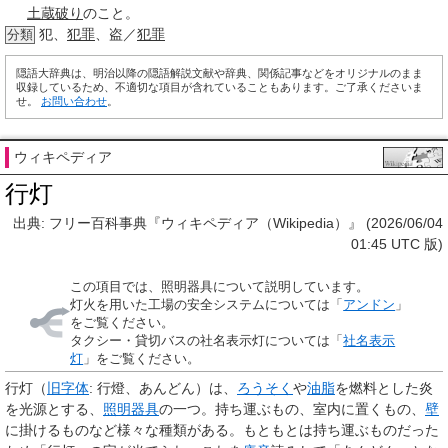
土蔵破り
のこと。
犯、
犯罪
、盗／
犯罪
分類
隠語大辞典は、明治以降の隠語解説文献や辞典、関係記事などをオリジナルのまま
収録しているため、不適切な項目が含れていることもあります。ご了承くださいま
せ。
お問い合わせ
。
ウィキペディア
行灯
出典: フリー百科事典『ウィキペディア（Wikipedia）』 (2026/06/04
01:45 UTC 版)
この項目では、照明器具について説明しています。
灯火を用いた工場の安全システムについては「
アンドン
」
をご覧ください。
タクシー・貸切バスの社名表示灯については「
社名表示
灯
」をご覧ください。
行灯
（
旧字体
:
行燈
、あんどん）は、
ろうそく
や
油脂
を燃料とした炎
を光源とする、
照明器具
の一つ。持ち運ぶもの、室内に置くもの、
壁
に掛けるものなど様々な種類がある。もともとは持ち運ぶものだった