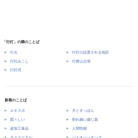
「行灯」の隣のことば
行火
行灯の設置される地区
行灯みこし
行燈山古墳
行灯式
新着のことば
エキスポ
月とすっぽん
図々しい
割れ鍋に綴じ蓋
超加工食品
人間性能
テスクリアル
バイオハッキング