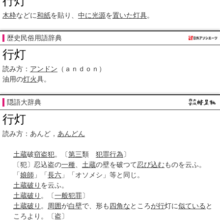
行灯
木枠
などに
和紙
を貼り、
中に
光源
を
置いた
灯具
。
歴史民俗用語辞典
行灯
読み方：
アンドン
（ａｎｄｏｎ）
油用の
灯火
具。
隠語大辞典
行灯
読み方：あんど，
あんどん
土蔵
破
窃盗犯
。〔
第三
類
犯罪行為
〕
〔犯〕忍込盗の
一種
、
土蔵
の壁を破つて
忍び込む
ものを云ふ。
「
娘師
」「
長六
」「オソメシ」等と同じ。
土蔵破り
を云ふ。
土蔵破り
。〔
一般
犯罪
〕
土蔵破り
。
周囲
が
白壁
で、形も
四角な
ところ
が行
灯に
似ている
と
ころより。〔盗〕