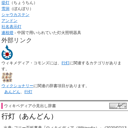
提灯
（ちょうちん）
雪洞
（ぼんぼり）
シャウカステン
アンドン
社名表示灯
連枝燈
- 中国で用いられていた灯火照明器具
外部リンク
ウィキメディア・コモンズには、
行灯
に関連するカテゴリがありま
す。
ウィクショナリー
に関連の辞書項目があります。
あんどん
、
行灯
ウィキペディア小見出し辞書
行灯（あんどん）
出典: フリー百科事典『ウィキペディア（Wikipedia）』 (2020/07/13