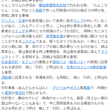
たんころりんの夕涼み -
愛知県
豊田市
足助
で行われる祭。「たんころ
りん」とは、竹かごと
和紙
で作った円筒形の行灯の地元での呼び名。
照明に関する事物
アンドン
-
工場
や生産現場において各所に表示
ランプ
が付いているこ
とがあり、これもアンドンと呼ぶ。これは何か異常が発生した際、作
業者が
スイッチ
を押すとその現場のランプが点灯し、同時にモニタリ
ングルームの表示板も点灯、
管理責任者
が速やかに現場に駆けつける
ことができる
システム
である。様々なタイプがあるが、一例としては
上から順に緑、黄、赤のランプが縦に積み重なったものがあり、緑は
異常なし、黄は責任者を呼ぶ事態発生、赤は責任者要請に加えて
ライ
ン
ストップ、を意味する。詳細は当該記事を参照。
社名表示灯
-
タクシー
の屋根上や
貸切バス
（
観光バス
）の前面に設置
される表示灯。俗に「行灯」と呼ばれる。
日本のタクシー#車内装備
も参照。
消防車
に設置される「所属表示灯」も同様に、俗に「行灯」と呼ばれ
る。
行灯看板（あんどんかんばん） -
アクリル
や
ガラス
製
看板
で、内側か
ら
電球
や
蛍光灯
で照らすもの。
行灯造り - 舞台やテレビ・映画のセットのうち、箱形（見えない側の
蓋は作らないこともある）で、中に照明器具を入れる構造のものを、
大小を問わずこう呼び、略して「行灯」と呼ばれる。