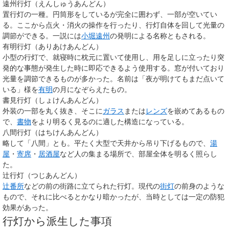
遠州行灯（えんしゅうあんどん）
置行灯の一種。円筒形をしているが完全に囲わず、一部が空いてい
る。ここから点火・消火の操作を行ったり、行灯自体を回して光量の
調節ができる。一説には
小堀遠州
の発明による名称ともされる。
有明行灯（ありあけあんどん）
小型の行灯で、就寝時に枕元に置いて使用し、用を足しに立ったり突
発的な事態が発生した時に即応できるよう使用する。窓が付いており
光量を調節できるものが多かった。名前は「夜が明けてもまだ点いて
いる」様を
有明
の月になぞらえたもの。
書見行灯（しょけんあんどん）
外装の一部を丸く抜き、そこに
ガラス
または
レンズ
を嵌めてあるもの
で、
書物
をより明るく見るのに適した構造になっている。
八間行灯（はちけんあんどん）
略して「八間」とも。平たく大型で天井から吊り下げるもので、
湯
屋
・
寄席
・
居酒屋
など人の集まる場所で、部屋全体を明るく照らし
た。
辻行灯（つじあんどん）
辻番所
などの前の街路に立てられた行灯。現代の
街灯
の前身のような
もので、それに比べるとかなり暗かったが、当時としては一定の防犯
効果があった。
行灯から派生した事項