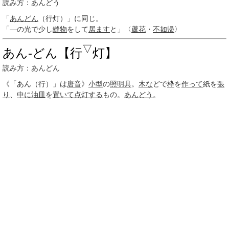
読み方：あんどう
「
あんどん
（行灯）」に同じ。
「―の光で少し
縫物
をして
居ます
と」〈
蘆花
・
不如帰
〉
▽
あん‐どん【行
灯】
読み方：あんどん
《「あん（行）」は
唐音
》
小型
の
照明具
。
木な
どで
枠
を
作って
紙を
張
り
、
中に
油皿
を
置いて
点灯する
もの。
あんどう
。