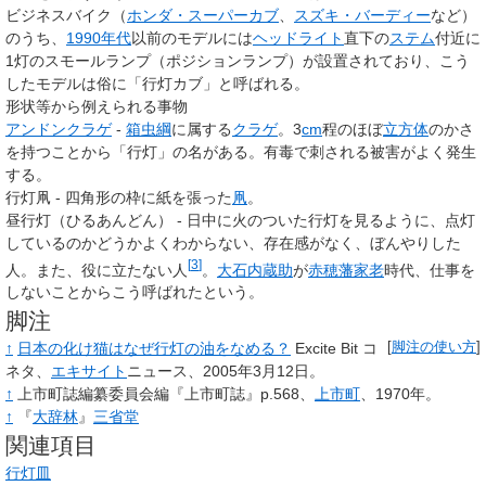
ビジネスバイク（
ホンダ・スーパーカブ
、
スズキ・バーディー
など）
のうち、
1990年代
以前のモデルには
ヘッドライト
直下の
ステム
付近に
1灯のスモールランプ（ポジションランプ）が設置されており、こう
したモデルは俗に「行灯カブ」と呼ばれる。
形状等から例えられる事物
アンドンクラゲ
-
箱虫綱
に属する
クラゲ
。3
cm
程のほぼ
立方体
のかさ
を持つことから「行灯」の名がある。有毒で刺される被害がよく発生
する。
行灯凧 - 四角形の枠に紙を張った
凧
。
昼行灯（ひるあんどん） - 日中に火のついた行灯を見るように、点灯
しているのかどうかよくわからない、存在感がなく、ぼんやりした
[
3
]
人。また、役に立たない人
。
大石内蔵助
が
赤穂藩
家老
時代、仕事を
しないことからこう呼ばれたという。
脚注
↑
日本の化け猫はなぜ行灯の油をなめる？
Excite Bit コ
[
脚注の使い方
]
ネタ、
エキサイト
ニュース、2005年3月12日。
↑
上市町誌編纂委員会編『上市町誌』p.568、
上市町
、1970年。
↑
『
大辞林
』
三省堂
関連項目
行灯皿