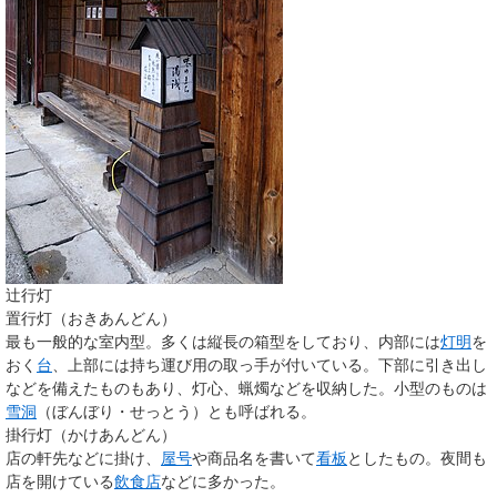
辻行灯
置行灯（おきあんどん）
最も一般的な室内型。多くは縦長の箱型をしており、内部には
灯明
を
おく
台
、上部には持ち運び用の取っ手が付いている。下部に引き出し
などを備えたものもあり、灯心、蝋燭などを収納した。小型のものは
雪洞
（ぼんぼり・せっとう）とも呼ばれる。
掛行灯（かけあんどん）
店の軒先などに掛け、
屋号
や商品名を書いて
看板
としたもの。夜間も
店を開けている
飲食店
などに多かった。