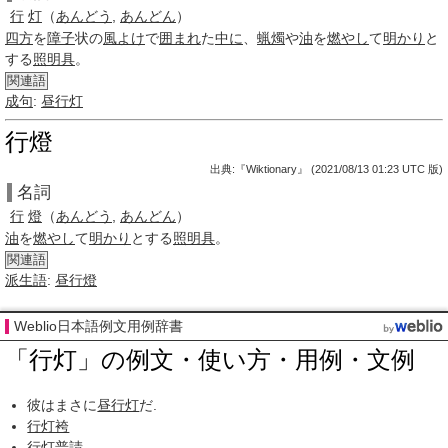
行
灯
（
あんどう
,
あんどん
）
四方
を
障子
状の
風よけ
で
囲まれ
た
中に
、
蝋燭
や
油
を
燃やし
て
明かり
と
する
照明具
。
関連語
成句
:
昼行灯
行燈
出典:『Wiktionary』 (2021/08/13 01:23 UTC 版)
名詞
行
燈
（
あんどう
,
あんどん
）
油
を
燃やし
て
明かり
とする
照明具
。
関連語
派生語
:
昼行燈
Weblio日本語例文用例辞書
「行灯」の例文・使い方・用例・文例
彼はまさに
昼行灯
だ.
行灯袴
行灯
普請