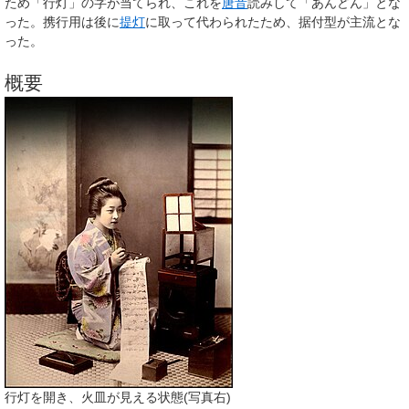
ため「行灯」の字が当てられ、これを
唐音
読みして「あんどん」とな
った。携行用は後に
提灯
に取って代わられたため、据付型が主流とな
った。
概要
行灯を開き、火皿が見える状態(写真右)