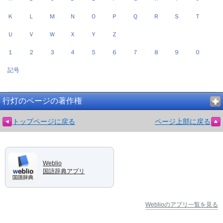
Ｋ
Ｌ
Ｍ
Ｎ
Ｏ
Ｐ
Ｑ
Ｒ
Ｓ
Ｔ
Ｕ
Ｖ
Ｗ
Ｘ
Ｙ
Ｚ
１
２
３
４
５
６
７
８
９
０
記号
行灯のページの著作権
トップページに戻る
ページ上部に戻る
Weblio
国語辞典アプリ
Weblioのアプリ一覧を見る