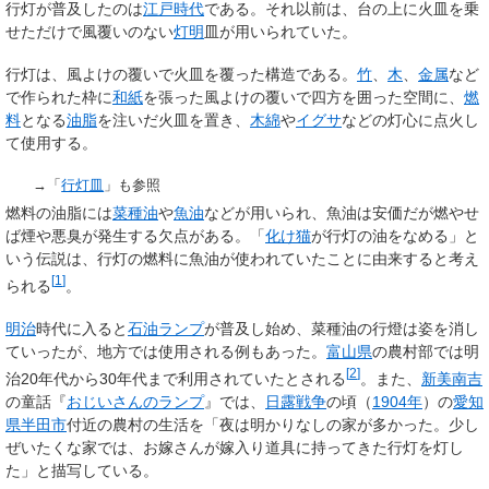
行灯が普及したのは
江戸時代
である。それ以前は、台の上に火皿を乗
せただけで風覆いのない
灯明
皿が用いられていた。
行灯は、風よけの覆いで火皿を覆った構造である。
竹
、
木
、
金属
など
で作られた枠に
和紙
を張った風よけの覆いで四方を囲った空間に、
燃
料
となる
油脂
を注いだ火皿を置き、
木綿
や
イグサ
などの灯心に点火し
て使用する。
→「
行灯皿
」も参照
燃料の油脂には
菜種油
や
魚油
などが用いられ、魚油は安価だが燃やせ
ば煙や悪臭が発生する欠点がある。「
化け猫
が行灯の油をなめる」と
いう伝説は、行灯の燃料に魚油が使われていたことに由来すると考え
[
1
]
られる
。
明治
時代に入ると
石油ランプ
が普及し始め、菜種油の行燈は姿を消し
ていったが、地方では使用される例もあった。
富山県
の農村部では明
[
2
]
治20年代から30年代まで利用されていたとされる
。また、
新美南吉
の童話『
おじいさんのランプ
』では、
日露戦争
の頃（
1904年
）の
愛知
県
半田市
付近の農村の生活を「夜は明かりなしの家が多かった。少し
ぜいたくな家では、お嫁さんが嫁入り道具に持ってきた行灯を灯し
た」と描写している。