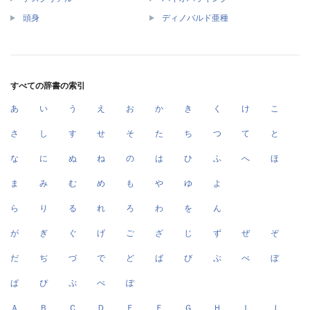
頭身
ディノバルド亜種
すべての辞書の索引
あ
い
う
え
お
か
き
く
け
こ
さ
し
す
せ
そ
た
ち
つ
て
と
な
に
ぬ
ね
の
は
ひ
ふ
へ
ほ
ま
み
む
め
も
や
ゆ
よ
ら
り
る
れ
ろ
わ
を
ん
が
ぎ
ぐ
げ
ご
ざ
じ
ず
ぜ
ぞ
だ
ぢ
づ
で
ど
ば
び
ぶ
べ
ぼ
ぱ
ぴ
ぷ
ぺ
ぽ
Ａ
Ｂ
Ｃ
Ｄ
Ｅ
Ｆ
Ｇ
Ｈ
Ｉ
Ｊ