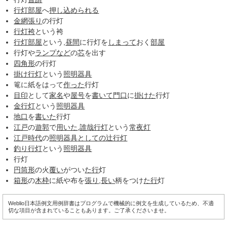
行灯部屋
へ
押し込められる
金網
張り
の行灯
行灯袴
という袴
行灯部屋
という,
昼間
に行灯を
しまって
おく
部屋
行灯や
ランプなど
の
芯
を出す
四角形
の行灯
掛け行灯
という
照明器具
篭に紙をはって
作った
行灯
目印
として
家名
や
屋号
を
書いて
門口
に
掛けた
行灯
金行灯
という
照明器具
地口
を
書いた
行灯
江戸
の
遊郭
で
用いた
,
誰哉行灯
という
常夜灯
江戸時代
の
照明器具
としての
辻行灯
釣り行灯
という
照明器具
行灯
円筒形
の火
覆い
がつい
た行
灯
箱形
の
木枠
に紙や布を
張り
,
長い
柄をつけ
た行
灯
Weblio日本語例文用例辞書はプログラムで機械的に例文を生成しているため、不適
切な項目が含まれていることもあります。ご了承くださいませ。