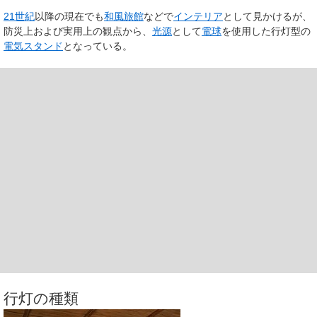
21世紀
以降の現在でも
和風
旅館
などで
インテリア
として見かけるが、
防災上および実用上の観点から、
光源
として
電球
を使用した行灯型の
電気スタンド
となっている。
行灯の種類