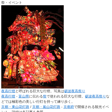
祭・イベント
夜高行燈
と呼ばれる巨大な行燈。写真は
砺波夜高祭り
夜高行燈
-
富山県
に伝わる
祭
で使われる巨大な行燈。
砺波夜高祭り
な
どでは極彩色の美しい行灯を持って練り歩く。
京都・東山花灯路
/
京都・嵐山花灯路
-
京都府
で開催される観光イベ
ント。詳細は各記事を参照。