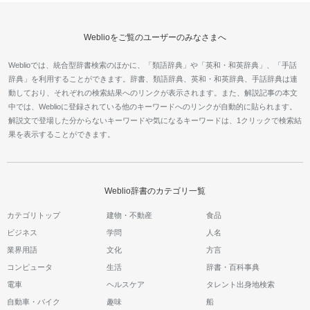
Weblioをご覧のユーザーのみなさまへ
Weblioでは、統合型辞書検索のほかに、「類語辞典」や「英和・和英辞典」、「手話
辞典」を利用することができます。辞書、類語辞典、英和・和英辞典、手話辞典は連
動しており、それぞれの検索結果へのリンクが表示されます。また、解説記事の本文
中では、Weblioに登録されている他のキーワードへのリンクが自動的に貼られます。
解説文で登場した分からないキーワードや気になるキーワードは、1クリックで検索結
果を表示することができます。
Weblio辞書のカテゴリ一覧
カテゴリトップ
建物・不動産
食品
ビジネス
学問
人名
業界用語
文化
方言
コンピュータ
生活
辞書・百科事典
電車
ヘルスケア
タレント出身地検索
自動車・バイク
趣味
船