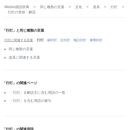
Weblio国語辞典
>
同じ種類の言葉
>
文化
>
道具
>
行灯
>
行灯
の意味・解説
「行灯」と同じ種類の言葉
行灯
行灯に関連する言葉
絹行灯
辻行灯
地口行灯
有明行灯
同じ種類の言葉
道具に関連する言葉
「行灯」の関連ページ
「行灯」を解説文に含む用語の一覧
「行灯」を含む用語の索引
「行灯」の関連用語