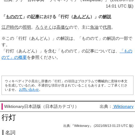
14:01 UTC 版)
「
もののて
」の
記事
における「行灯（
あんどん
）」の
解説
江戸時代
の
照明
。
ろうそく
は
高価な
ので、主に
魚油
で
代用
。
※この「行灯（あんどん）」の解説は、「もののて」の解説の一部で
す。
「行灯（あんどん）」を含む「もののて」の記事については、
「もの
のて」の概要
を参照ください。
ウィキペディア小見出し辞書の「行灯」の項目はプログラムで機械的に意味や本文
を生成しているため、不適切な項目が含まれていることもあります。ご了承くださ
いませ。
お問い合わせ
。
Wiktionary日本語版（日本語カテゴリ）
出典：
Wiktionary
行灯
出典:『Wiktionary』 (2021/08/13 01:23 UTC 版)
名詞