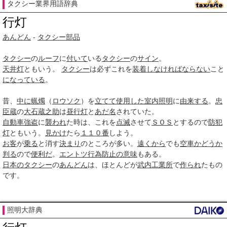
タクシー業界用語辞典
行灯
あんどん
-
タクシー
部品
タクシー
の
ルーフ
に
付いて
いる
タクシー
の
サイン
。
天井灯
ともいう。
タクシー
は必ずこれを
装着し
なければ
ならない
こと
になっている
。
昔、
中に
蝋燭
（
ロウソク
）を
立てて
使用した
室内照明
に
由来する
。
忠
臣蔵
の
大石蔵之助
は
昼行灯
と
あだ名
されていた。
自動車
強盗
に
襲われ
た時は、これを
点滅
させて
ＳＯＳ
とするので
防犯
灯
ともいう。
見かけ
たら
１１０番
しよう。
お客
が
乗る
と消す
決まり
のところが多い。
遠くから
でも
空車
かどうか
判る
ので
便利だ
。
エントツ
行為
防止
の意味
もある。
日本のタクシー
の
あんどん
は、ほとんどが
武内工業所
で
作られ
たもの
です。
照明大辞典