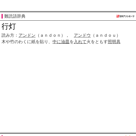
難読語辞典
行灯
読み方：
アンドン
（ａｎｄｏｎ），
アンドウ
（ａｎｄｏｕ）
木や竹のわくに紙を貼り、
中に
油皿
を
入れて
火をともす
照明具