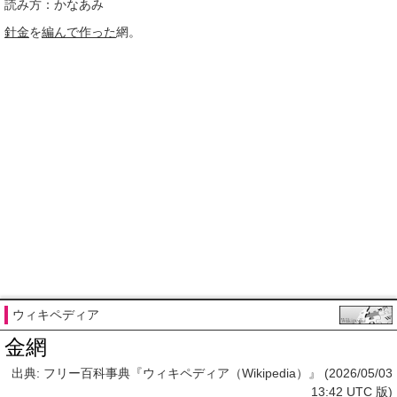
読み方：かなあみ
針金
を
編んで
作った
網。
ウィキペディア
金網
出典: フリー百科事典『ウィキペディア（Wikipedia）』 (2026/05/03
13:42 UTC 版)