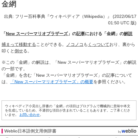
金網
出典: フリー百科事典『ウィキペディア（Wikipedia）』 (2022/06/17
01:50 UTC 版)
「
New スーパーマリオブラザーズ
」の
記事
における「金網」の
解説
捕まって
移動する
ことができる。
ノコノコ
も
くっついて
おり、裏から
叩くと
倒せ
る。
※この「金網」の解説は、「New スーパーマリオブラザーズ」の解説
の一部です。
「金網」を含む「New スーパーマリオブラザーズ」の記事について
は、
「New スーパーマリオブラザーズ」の概要
を参照ください。
ウィキペディア小見出し辞書の「金網」の項目はプログラムで機械的に意味や本文
を生成しているため、不適切な項目が含まれていることもあります。ご了承くださ
いませ。
お問い合わせ
。
Weblio日本語例文用例辞書