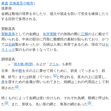
車道
北海道
苫小牧市
）
境界用
金網は敷地の境界を示したり、侵入や脱走を防いで安全を確保したり
する目的で多用される。
実験器具
実験器具
としての金網は、
化学
実験
での加熱の際に
三脚
の上に載せて
用いられる。中央の部分に円形に難燃性の素材が貼られており、かつ
ては
石綿
製が多かったが、石綿は人体に有害であるため、現在では
セ
ラミック
製のものが多くなっている。
調理器具
→「
焼き物 (料理)
」および「
グリル
」も参照
古来、魚や
餅
を火の上に乗せて焼くために、鉄灸（てっきゅう、鉄
[
2
]
橋、鉄弓）または鉄架（てつか）
と呼ばれる、直火の上に設置し、
串
を渡すための金属が用いられてきた。焼網はこれの代用品として利
[
3
]
用された
。
焼くものによって金網は使い分けられ、それぞれ魚網、餅網と呼ばれ
[
3
]
[
3
]
た
。また、形状も、丸い形の網と、角形の網があった
。