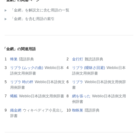
「金網」を解説文に含む用語の一覧
「金網」を含む用語の索引
「金網」の関連用語
蜂巣
隠語辞典
金行灯
難読語辞典
リブラ (ムックの曲)
Weblio日本
リブラ (曖昧さ回避)
Weblio日本
語例文用例辞書
語例文用例辞書
リブラ 時の秤
Weblio日本語例文
リブラ
Weblio日本語例文用例辞
用例辞書
書
蝿帳
Weblio日本語例文用例辞書
網を張った
Weblio日本語例文用
例辞書
織金網
ウィキペディア小見出し
蜘蛛巣
隠語辞典
辞書