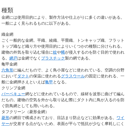
種類
金網には使用目的により、製作方法や仕上がりに多くの違いがある。
一般によく見られるものに以下がある。
織金網
ごく一般的な金網。平織、綾織、平畳織、トンキャップ織、フラット
トップ織など織り方や使用目的によりいくつかの種類に分けられる。
建物の外気を取り込む場合に
蚊
や
蝿
が侵入するのを防ぐ目的で使われ
る。
網戸
は金網でなく
プラスチック
製の網である。
亀甲金網
六角形
に編んだもので、よく鳥小屋などに使われている。空調の分野
において
ダクト
の保温に使われる
グラスウール
の固定に使われる、一
般に金網押さえといえば
亀甲
となる。
クリンプ金網
バーベキュー
網などに使われているもので、線材を波形に曲げて編ん
だもの。建物の空気を外から取り込む際にダクト内に鳥が入るのを防
ぐ防鳥網としても用いられる。
タフクリーン（菱形金網）
菱形
の網目で構成されており、目詰まり防止などに効果がある。
ワイ
ヤー
が交差する点がないため、表面が平らで抵抗が少なく摩耗しにく