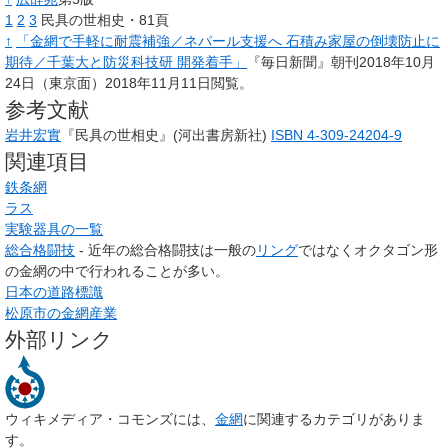
1
2
3
民具の世相史・81頁
↑
「金網で手軽に耐震補強／ネパール支援へ 石積み家屋の倒壊防止に
期待／千葉大と防災科技研 開発着手」
『毎日新聞』朝刊2018年10月
24日（東京面）2018年11月11日閲覧。
参考文献
岩井宏實
『民具の世相史』(河出書房新社)
ISBN 4-309-24204-9
関連項目
鉄条網
ラス
実験器具の一覧
総合格闘技
- 近年の総合格闘技は一般の
リング
ではなくオクタゴン形
の金網の中で行われることが多い。
日本の道路標識
松原市の金網産業
外部リンク
ウィキメディア・コモンズには、
金網
に関連するカテゴリがありま
す。