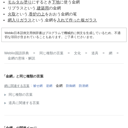
モルタル
塗り
にするとき
下地
に使う金網
リブラスという,
建築用
の金網
火取
という,
香炉
の上
をおおう金網の篭
網入りガラス
という,金網を
入れて
作った
板ガラス
Weblio日本語例文用例辞書はプログラムで機械的に例文を生成しているため、不適
切な項目が含まれていることもあります。ご了承くださいませ。
Weblio国語辞典
>
同じ種類の言葉
>
文化
>
道具
>
網
>
金網
の意味・解説
「金網」と同じ種類の言葉
金網
網に関連する言葉
被せ網
逆網
防御網
防潜網
同じ種類の言葉
道具に関連する言葉
「金網」の関連ページ