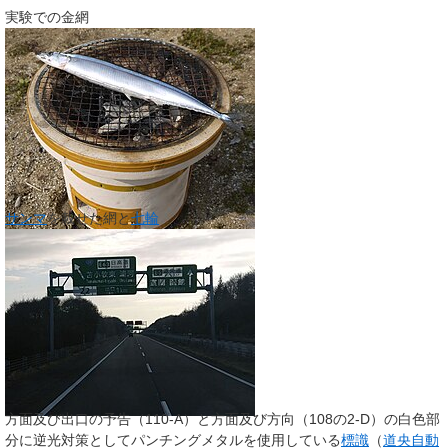
実験での金網
サンマ
を載せた網と
七輪
方面及び出口の予告（110-A）と方面及び方向（108の2-D）の白色部
分に逆光対策としてパンチングメタルを使用している
標識
（
道央自動