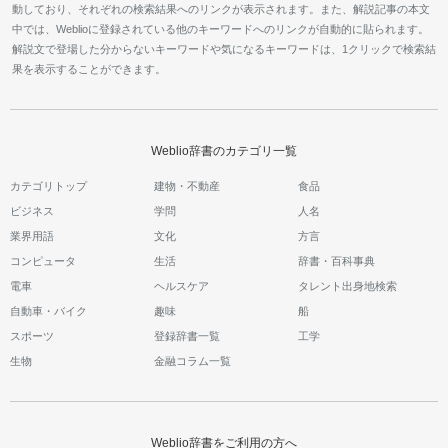
動しており、それぞれの検索結果へのリンクが表示されます。また、解説記事の本文
中では、Weblioに登録されている他のキーワードへのリンクが自動的に貼られます。
解説文で登場した分からないキーワードや気になるキーワードは、1クリックで検索結
果を表示することができます。
Weblio辞書のカテゴリ一覧
カテゴリトップ
建物・不動産
食品
ビジネス
学問
人名
業界用語
文化
方言
コンピュータ
生活
辞書・百科事典
電車
ヘルスケア
タレント出身地検索
自動車・バイク
趣味
船
スポーツ
登録辞書一覧
工学
生物
金融コラム一覧
Weblio辞書をご利用の方へ