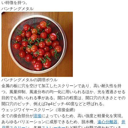
い特徴を持つ。
パンチングメタル
パンチングメタルの調理ボウル
金属の板に穴を空けて加工したスクリーンであり、高い耐久性を持
つ。風量抑制、風速分布の均一化に用いられるほか、光を透過させる
目的でも用いられる事がある。開口の程度は、開口穴の大きさとその
開口穴のピッチ、例えば2φ4ピッチ-60度などと呼ばれる。
ウェッジワイヤースクリーン（溶接金網）
全ての接合部分が
溶接
によっているため、高い強度と軽量化を実現。
あらゆるバリエーションに成形できるため、脱水機、
遠心分離器
、
井
戸
用
スクリーン
、各種
ストレーナー
など幅広い分野で使われている。