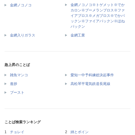
金網ノコノコ※トゲメット※でか
金網ノコノコ
カロン※ブーメランブロス※ファ
イアブロス※メガブロス※でかパ
ックン※ファイアパックン※ほね
パックン
金網入りガラス
金網工業
急上昇のことば
雑魚マンコ
愛知一中予科練総決起事件
進捗
高松琴平電気鉄道長尾線
ブースト
ことば検索ランキング
チョレイ
姉とボイン