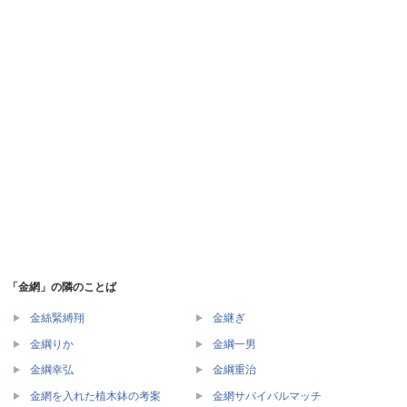
「金網」の隣のことば
金絲緊縛翔
金継ぎ
金綱りか
金綱一男
金綱幸弘
金綱重治
金網を入れた植木鉢の考案
金網サバイバルマッチ