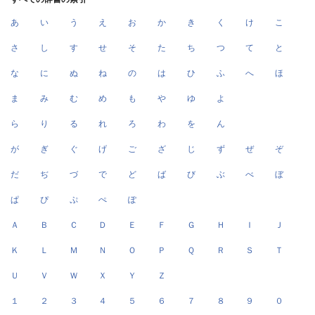
あ
い
う
え
お
か
き
く
け
こ
さ
し
す
せ
そ
た
ち
つ
て
と
な
に
ぬ
ね
の
は
ひ
ふ
へ
ほ
ま
み
む
め
も
や
ゆ
よ
ら
り
る
れ
ろ
わ
を
ん
が
ぎ
ぐ
げ
ご
ざ
じ
ず
ぜ
ぞ
だ
ぢ
づ
で
ど
ば
び
ぶ
べ
ぼ
ぱ
ぴ
ぷ
ぺ
ぽ
Ａ
Ｂ
Ｃ
Ｄ
Ｅ
Ｆ
Ｇ
Ｈ
Ｉ
Ｊ
Ｋ
Ｌ
Ｍ
Ｎ
Ｏ
Ｐ
Ｑ
Ｒ
Ｓ
Ｔ
Ｕ
Ｖ
Ｗ
Ｘ
Ｙ
Ｚ
１
２
３
４
５
６
７
８
９
０