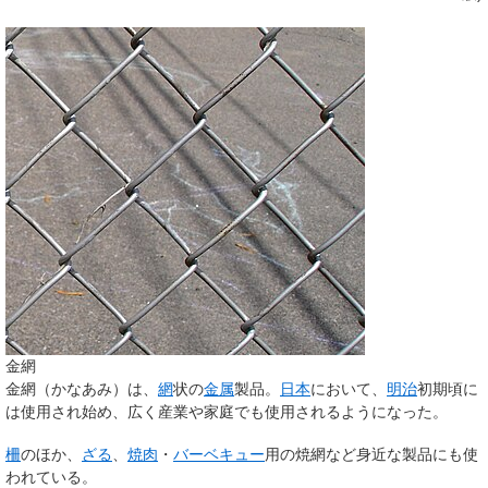
金網
金網
（かなあみ）は、
網
状の
金属
製品。
日本
において、
明治
初期頃に
は使用され始め、広く産業や家庭でも使用されるようになった。
柵
のほか、
ざる
、
焼肉
・
バーベキュー
用の焼網など身近な製品にも使
われている。