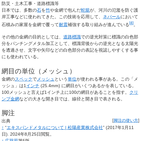
防災・土木工事・道路標識等
日本では、多数の
石
を
竹
や金網で包んだ
蛇籠
が、河川の氾濫を防ぐ護
岸工事などに使われてきた。この技術を応用して、
ネパール
において
[
4
]
石積みの家屋を金網で覆って
耐震
補強する取り組みが進んでいる
。
その他の金網の目的としては、
道路標識
での逆光対策に標識の白色部
分をパンチングメタル加工として、標識背後からの逆光となる太陽光
を透過させ、文字や矢印などの白色部分の表記を視認しやすくする事
にも使われている。
網目の単位（メッシュ）
金網の
スペック
で
メッシュ
という
単位
が使われる事がある。この「メ
ッシュ」は1
インチ
(25.4mm) に網目がいくつあるかを表している。
100メッシュと言えば1インチ上に100の網目があることを指す。
クリ
ンプ金網
などの大きな開き目では、線径と開き目で表される。
脚注
出典
[
脚注の使い方
]
↑
“
エキスパンドメタルについて | 松陽産業株式会社
”
(2017年1月11
日).
2024年8月25日閲覧。
↑
広辞苑
第5版