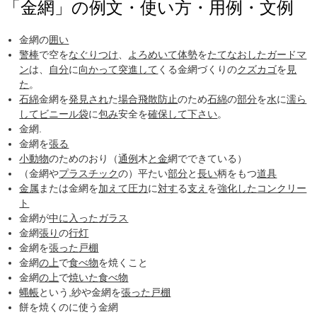
「金網」の例文・使い方・用例・文例
金網の
囲い
警棒
で空を
なぐりつけ
、
よろめいて
体勢
を
たてなおした
ガードマ
ン
は、
自分
に
向かって
突進して
くる金網づくりの
クズカゴ
を
見
た
。
石綿
金網を
発見され
た
場合
飛散防止
のため
石綿
の
部分
を
水
に
濡ら
して
ビニール袋
に
包み
安全を
確保して
下さい
。
金網.
金網を
張る
小動物
のためのおり（
通例
木
と金
網でできている）
（金網や
プラスチック
の）平たい
部分
と
長い
柄をもつ
道具
金属
または金網を
加えて
圧力
に
対す
る
支え
を
強化した
コンクリー
ト
金網が
中に入った
ガラス
金網
張り
の
行灯
金網を
張った
戸棚
金網
の上
で
食べ物
を焼くこと
金網
の上
で
焼いた
食べ物
蝿帳
という,紗や金網を
張った
戸棚
餅を焼くのに使う金網