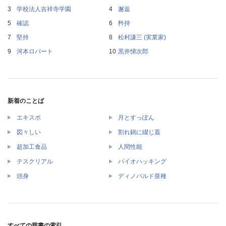
学校法人吉祥寺学園
邂逅
確認
矜持
堅持
松村謙三 (実業家)
河本ロバート
黒井悌次郎
新着のことば
エキスポ
月とすっぽん
図々しい
割れ鍋に綴じ蓋
超加工食品
人間性能
テスクリアル
バイオハッキング
頭身
ディノバルド亜種
すべての辞書の索引