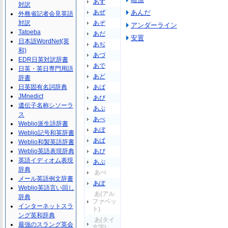
あず
対訳
あぜ
あんだ
外務省記者会見英語
対訳
あぞ
アンダーライン
Tatoeba
あだ
安置
日本語WordNet(英
あぢ
和)
あづ
EDR日英対訳辞書
あで
日英・英日専門用語
あど
辞書
日英固有名詞辞典
あば
JMnedict
あび
遺伝子名称シソーラ
あぶ
ス
あべ
Weblio派生語辞書
あぼ
Weblio記号和英辞書
あぱ
Weblio和製英語辞書
Weblio英語表現辞典
あぴ
英語イディオム表現
あぷ
辞典
あぺ
メール英語例文辞書
あぽ
Weblio英語言い回し
あ(アル
辞典
ファベッ
インターネットスラ
ト)
ング英和辞典
あ(タイ
最強のスラング英会
文字)