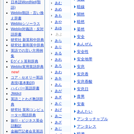
日本語WordNet(類
あむ
暗線
語)
あめ
Weblio類語・言い換
闇然
あも
え辞書
暗然
あや
Weblioシソーラス
あゆ
Weblio対義語・反対
晏然
語辞書
あよ
安全
研究社 新英和中辞典
あら
あんぜん
研究社 新和英中辞典
あり
英語での言い方用例
安全性
ある
集
安全地帯
あれ
Eゲイト英和辞典
あろ
安息
Weblio実用英語辞典
new!
あわ
安息香
コア・セオリー英語
あを
安息香酸
表現(基本動詞)
あん
ハイパー英語辞書
安息日
あが
JMdict
貴男
あぎ
英語ことわざ教訓辞
あぐ
安泰
典
研究社 英和コンピュ
あげ
あんたい
ーター用語辞典
あご
アンタッチャブル
旅行・ビジネス英会
あざ
話翻訳
アンタレス
あじ
金融庁記者会見英語
暗澹