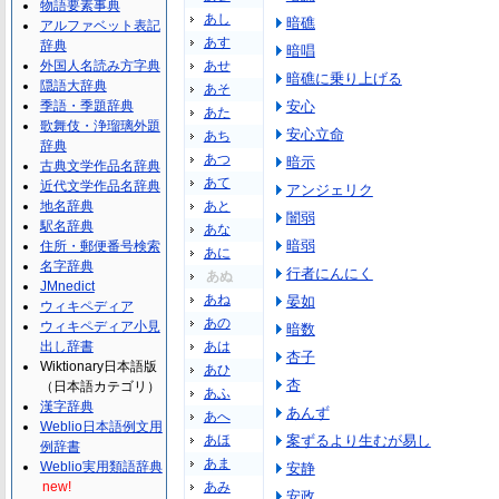
物語要素事典
あし
暗礁
アルファベット表記
あす
辞典
暗唱
外国人名読み方字典
あせ
暗礁に乗り上げる
隠語大辞典
あそ
季語・季題辞典
安心
あた
歌舞伎・浄瑠璃外題
安心立命
あち
辞典
あつ
暗示
古典文学作品名辞典
あて
近代文学作品名辞典
アンジェリク
地名辞典
あと
闇弱
駅名辞典
あな
暗弱
住所・郵便番号検索
あに
名字辞典
行者にんにく
あぬ
JMnedict
あね
晏如
ウィキペディア
あの
ウィキペディア小見
暗数
出し辞書
あは
杏子
Wiktionary日本語版
あひ
杏
（日本語カテゴリ）
あふ
漢字辞典
あんず
あへ
Weblio日本語例文用
あほ
案ずるより生むが易し
例辞書
あま
Weblio実用類語辞典
安静
new!
あみ
安政