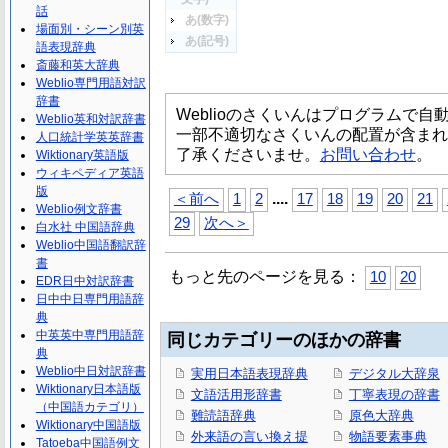
話
あ(数字)
場面別・シーン別英
あ(記号)
語表現辞典
斎藤和英大辞典
Weblio専門用語対訳
辞書
Weblioのさくいんはプログラムで
Weblio英和対訳辞書
一部不適切なさくいんの配置が含まれ
人口統計学英英辞書
了承くださいませ。
お問い合わせ
。
Wiktionary英語版
ウィキペディア英語
版
...
.
＜前へ
1
2
17
18
19
20
21
Weblio例文辞書
29
次へ＞
白水社 中国語辞典
Weblio中国語翻訳辞
書
もっと先のページを見る：
10
20
EDR日中対訳辞書
日中中日専門用語辞
典
中英英中専門用語辞
同じカテゴリーのほかの辞書
典
Weblio中日対訳辞書
実用日本語表現辞典
デジタル大辞泉
Wiktionary日本語版
文語活用形辞書
丁寧表現の辞書
（中国語カテゴリ）
難読語辞典
原色大辞典
Wiktionary中国語版
外来語の言い換え提
物語要素事典
Tatoeba中国語例文