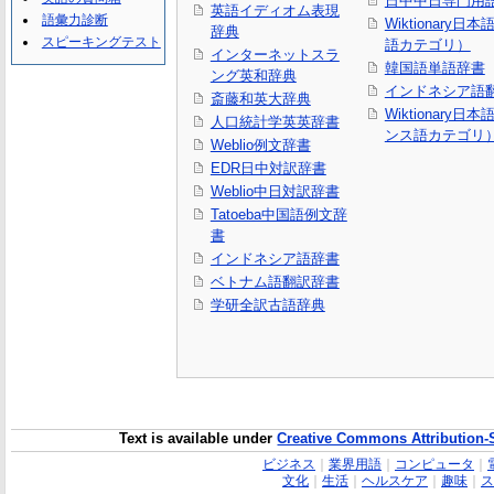
日中中日専門用
英語イディオム表現
語彙力診断
Wiktionary日
辞典
スピーキングテスト
語カテゴリ）
インターネットスラ
韓国語単語辞書
ング英和辞典
インドネシア語
斎藤和英大辞典
Wiktionary日
人口統計学英英辞書
ンス語カテゴリ
Weblio例文辞書
EDR日中対訳辞書
Weblio中日対訳辞書
Tatoeba中国語例文辞
書
インドネシア語辞書
ベトナム語翻訳辞書
学研全訳古語辞典
Text is available under
Creative Commons Attribution-
ビジネス
｜
業界用語
｜
コンピュータ
｜
文化
｜
生活
｜
ヘルスケア
｜
趣味
｜
ス