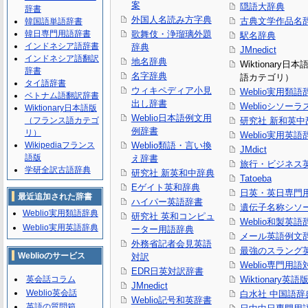
案
隠語大辞典
辞書
外国人名読み方字典
古典文学作品名
韓国語単語辞書
韓日専門用語辞書
歌舞伎・浄瑠璃外題
駅名辞典
インドネシア語辞書
辞典
JMnedict
インドネシア語翻訳
地名辞典
Wiktionary日
辞書
名字辞典
語カテゴリ）
タイ語辞書
ウィキペディア小見
Weblio実用類語
ベトナム語翻訳辞書
出し辞書
Weblioシソーラ
Wiktionary日本語版
Weblio日本語例文用
（フランス語カテゴ
研究社 新和英中
例辞書
リ）
Weblio実用英語
Wikipediaフランス
Weblio類語・言い換
JMdict
語版
え辞書
旅行・ビジネス
学研全訳古語辞典
研究社 新英和中辞典
Tatoeba
Eゲイト英和辞典
日英・英日専門
最近追加された辞書
ハイパー英語辞書
遺伝子名称シソ
Weblio実用類語辞典
研究社 英和コンピュ
Weblio和製英語
Weblio実用英語辞典
ーター用語辞典
メール英語例文
外務省記者会見英語
最強のスラング
Weblioのサービス
対訳
Weblio専門用
EDR日英対訳辞書
英会話コラム
Wiktionary英語
JMnedict
Weblio英会話
白水社 中国語辞
Weblio記号和英辞書
英語の質問箱