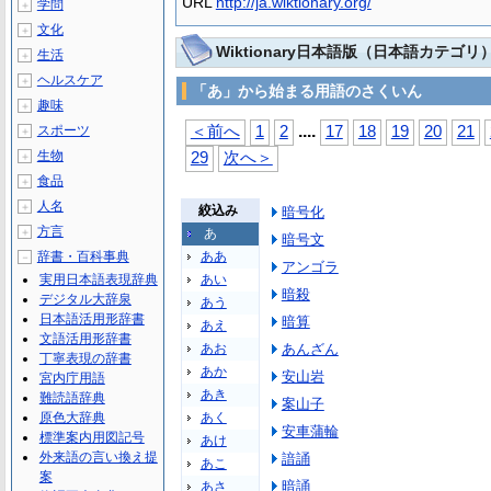
URL
http://ja.wiktionary.org/
学問
＋
文化
＋
Wiktionary日本語版（日本語カテゴリ
生活
＋
ヘルスケア
＋
「あ」から始まる用語のさくいん
趣味
＋
...
.
スポーツ
＜前へ
1
2
17
18
19
20
21
＋
生物
29
次へ＞
＋
食品
＋
人名
＋
絞込み
暗号化
方言
＋
あ
暗号文
辞書・百科事典
ああ
－
アンゴラ
実用日本語表現辞典
あい
暗殺
デジタル大辞泉
あう
日本語活用形辞書
暗算
あえ
文語活用形辞書
あお
あんざん
丁寧表現の辞書
あか
安山岩
宮内庁用語
あき
難読語辞典
案山子
原色大辞典
あく
安車蒲輪
標準案内用図記号
あけ
外来語の言い換え提
諳誦
あこ
案
暗誦
あさ