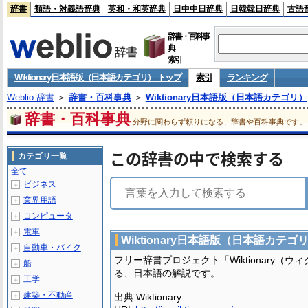
辞書
類語・対義語辞典
英和・和英辞典
日中中日辞典
日韓韓日辞典
古語
辞書・百科事
典
索引
Wiktionary日本語版（日本語カテゴリ） トップ
索引
ランキング
Weblio 辞書
＞
辞書・百科事典
＞
Wiktionary日本語版（日本語カテゴリ）
辞書・百科事典
分野に関わらず頼りになる、辞書や百科事典です。
この辞書の中で検索する
カテゴリ一覧
全て
ビジネス
＋
業界用語
＋
コンピュータ
＋
電車
＋
Wiktionary日本語版（日本語カテゴ
自動車・バイク
＋
フリー辞書プロジェクト「Wiktionary（
船
＋
る、日本語の解説です。
工学
＋
建築・不動産
＋
出典 Wiktionary