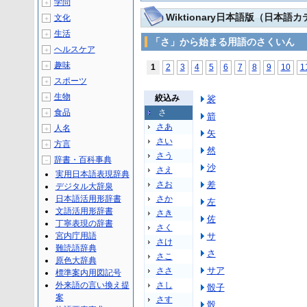
学問
＋
Wiktionary日本語版（日本語
文化
＋
生活
＋
「さ」から始まる用語のさくいん
ヘルスケア
＋
趣味
＋
1
2
3
4
5
6
7
8
9
10
1
スポーツ
＋
生物
＋
絞込み
裟
食品
さ
＋
箭
さあ
人名
＋
矢
さい
方言
＋
然
さう
辞書・百科事典
－
沙
さえ
実用日本語表現辞典
さお
差
デジタル大辞泉
日本語活用形辞書
さか
左
文語活用形辞書
さき
佐
丁寧表現の辞書
さく
宮内庁用語
サ
さけ
難読語辞典
さ
さこ
原色大辞典
サア
ささ
標準案内用図記号
外来語の言い換え提
さし
骰子
案
さす
骰