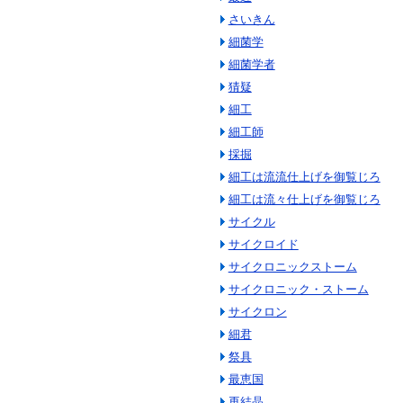
さいきん
細菌学
細菌学者
猜疑
細工
細工師
採掘
細工は流流仕上げを御覧じろ
細工は流々仕上げを御覧じろ
サイクル
サイクロイド
サイクロニックストーム
サイクロニック・ストーム
サイクロン
細君
祭具
最恵国
再結晶