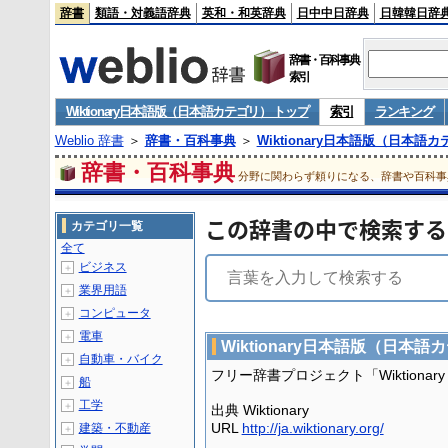
辞書
類語・対義語辞典
英和・和英辞典
日中中日辞典
日韓韓日辞
辞書・百科事典
索引
Wiktionary日本語版（日本語カテゴリ） トップ
索引
ランキング
Weblio 辞書
＞
辞書・百科事典
＞
Wiktionary日本語版（日本語
辞書・百科事典
分野に関わらず頼りになる、辞書や百科事
この辞書の中で検索する
カテゴリ一覧
全て
ビジネス
＋
業界用語
＋
コンピュータ
＋
電車
＋
Wiktionary日本語版（日本語
自動車・バイク
＋
フリー辞書プロジェクト「Wiktion
船
＋
工学
＋
出典 Wiktionary
URL
http://ja.wiktionary.org/
建築・不動産
＋