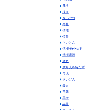
裁決
採血
さいけつ
再見
債権
債券
さいけん
債権者代位権
債権譲渡
歳月
歳月人を待たず
再現
さいげん
最古
再興
再考
再校