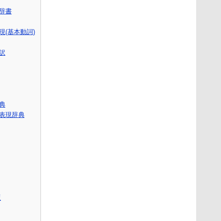
語辞書
(基本動詞)
訳
辞典
表現辞典
版