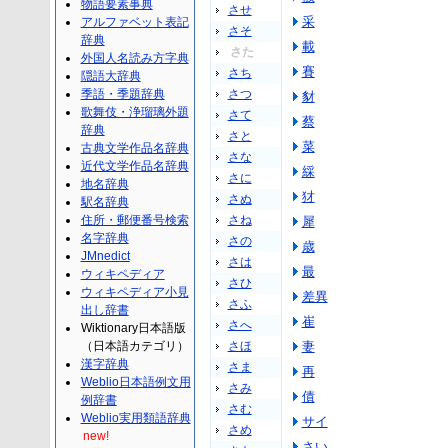
物語要素事典
させ
采
アルファベット表記
さそ
辞典
載
さた
外国人名読み方字典
賽
さち
隠語大辞典
季語・季題辞典
さつ
豺
歌舞伎・浄瑠璃外題
さて
蔡
辞典
さと
菜
古典文学作品名辞典
さな
近代文学作品名辞典
綵
さに
地名辞典
犲
さぬ
駅名辞典
住所・郵便番号検索
さね
犀
名字辞典
さの
歳
JMnedict
さは
最
ウィキペディア
さひ
ウィキペディア小見
差異
さふ
出し辞書
崔
さへ
Wiktionary日本語版
（日本語カテゴリ）
さほ
妻
漢字辞典
さま
再
Weblio日本語例文用
さみ
債
例辞書
さむ
Weblio実用類語辞典
サイ
さめ
new!
さい