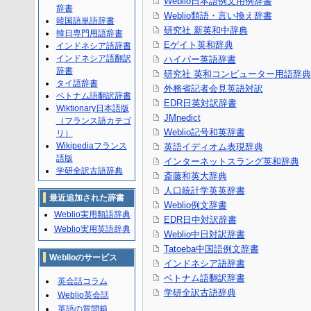
Weblio日本語例文用例辞書
辞書
Weblio類語・言い換え辞書
韓国語単語辞書
研究社 新英和中辞典
韓日専門用語辞書
Eゲイト英和辞典
インドネシア語辞書
インドネシア語翻訳
ハイパー英語辞書
辞書
研究社 英和コンピューター用語辞典
タイ語辞書
外務省記者会見英語対訳
ベトナム語翻訳辞書
EDR日英対訳辞書
Wiktionary日本語版
JMnedict
（フランス語カテゴ
Weblio記号和英辞書
リ）
Wikipediaフランス
英語イディオム表現辞典
語版
インターネットスラング英和辞典
学研全訳古語辞典
斎藤和英大辞典
人口統計学英英辞書
最近追加された辞書
Weblio例文辞書
Weblio実用類語辞典
EDR日中対訳辞書
Weblio実用英語辞典
Weblio中日対訳辞書
Tatoeba中国語例文辞書
Weblioのサービス
インドネシア語辞書
ベトナム語翻訳辞書
英会話コラム
学研全訳古語辞典
Weblio英会話
英語の質問箱