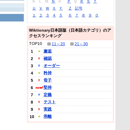
Ｋ
Ｌ
Ｍ
Ｎ
Ｏ
Ｐ
Ｑ
Ｒ
Ｓ
Ｔ
Ｕ
Ｖ
Ｗ
Ｘ
Ｙ
Ｚ
記号
１
２
３
４
５
６
７
８
９
０
Wiktionary日本語版（日本語カテゴリ）のア
クセスランキング
TOP10
11～20
21～30
邂逅
1
確認
2
オーダー
3
矜持
4
母子
5
堅持
6
定義
7
テスト
8
実践
9
乖離
10