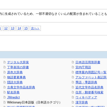
自動的に生成されているため、一部不適切なさくいんの配置が含まれていること
1
12
13
14
15
次へ＞
デジタル大辞泉
日本語活用形辞書
丁寧表現の辞書
宮内庁用語
原色大辞典
標準案内用図記号一覧
物語要素事典
アルファベット表記辞
隠語大辞典
季語・季題辞典
古典文学作品名辞典
近代文学作品名辞典
駅名辞典
住所・郵便番号検索
JMnedict
ウィキペディア
Wiktionary日本語版（日本語カテゴリ）
漢字辞典