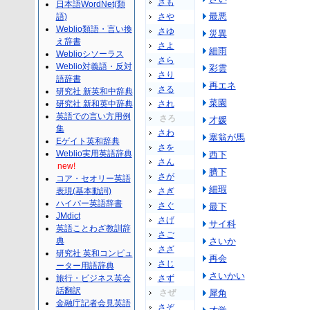
さも
日本語WordNet(類
最悪
語)
さや
Weblio類語・言い換
さゆ
災異
え辞書
さよ
細雨
Weblioシソーラス
さら
Weblio対義語・反対
彩雲
さり
語辞書
再エネ
さる
研究社 新英和中辞典
菜園
研究社 新和英中辞典
され
英語での言い方用例
さろ
才媛
集
さわ
塞翁が馬
Eゲイト英和辞典
さを
Weblio実用英語辞典
西下
さん
new!
臍下
さが
コア・セオリー英語
細瑕
表現(基本動詞)
さぎ
ハイパー英語辞書
さぐ
最下
JMdict
さげ
サイ科
英語ことわざ教訓辞
さご
典
さいか
さざ
研究社 英和コンピュ
再会
さじ
ーター用語辞典
さいかい
旅行・ビジネス英会
さず
話翻訳
さぜ
犀角
金融庁記者会見英語
さぞ