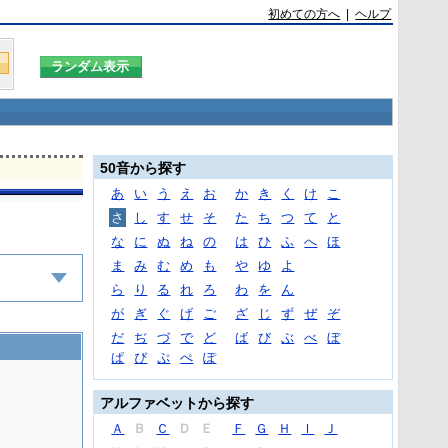
初めての方へ
|
ヘルプ
50音から探す
あ
い
う
え
お
か
き
く
け
こ
さ
し
す
せ
そ
た
ち
つ
て
と
な
に
ぬ
ね
の
は
ひ
ふ
へ
ほ
ま
み
む
め
も
や
ゆ
よ
ら
り
る
れ
ろ
わ
を
ん
が
ぎ
ぐ
げ
ご
ざ
じ
ず
ぜ
ぞ
だ
ぢ
づ
で
ど
ば
び
ぶ
べ
ぼ
ぱ
ぴ
ぷ
ぺ
ぽ
アルファベットから探す
Ａ
Ｂ
Ｃ
Ｄ
Ｅ
Ｆ
Ｇ
Ｈ
Ｉ
Ｊ