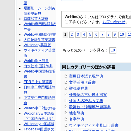
話
場面別・シーン別英
語表現辞典
Weblioのさくいんはプログラムで
斎藤和英大辞典
ご了承くださいませ。
お問い合わせ
。
Weblio専門用語対訳
辞書
Weblio英和対訳辞書
1
2
3
4
5
6
7
8
9
10
1
人口統計学英英辞書
Wiktionary英語版
もっと先のページを見る：
ウィキペディア英語
10
版
Weblio例文辞書
白水社 中国語辞典
同じカテゴリーのほかの辞書
Weblio中国語翻訳辞
実用日本語表現辞典
書
EDR日中対訳辞書
文語活用形辞書
日中中日専門用語辞
難読語辞典
典
外来語の言い換え提案
中英英中専門用語辞
外国人名読み方字典
典
歌舞伎・浄瑠璃外題辞典
Weblio中日対訳辞書
地名辞典
Wiktionary日本語版
（中国語カテゴリ）
名字辞典
Wiktionary中国語版
ウィキペディア小見出し辞書
Tatoeba中国語例文