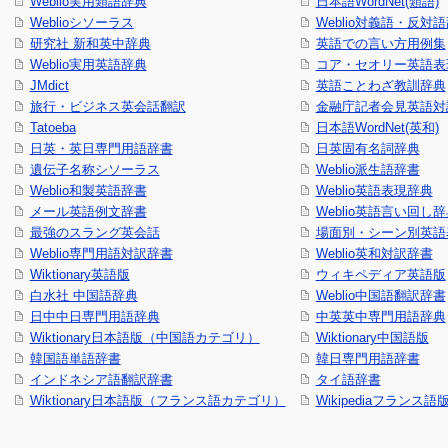
Weblio実用類語辞典
日本語WordNet(類語)
Weblioシソーラス
Weblio対義語・反対
研究社 新和英中辞典
英語での言い方用例集
Weblio実用英語辞典
コア・セオリー英語表現
JMdict
英語ことわざ教訓辞典
旅行・ビジネス英会話翻訳
金融庁記者会見英語対
Tatoeba
日本語WordNet(英和)
日英・英日専門用語辞書
日英固有名詞辞典
遺伝子名称シソーラス
Weblio派生語辞書
Weblio和製英語辞書
Weblio英語表現辞典
メール英語例文辞書
Weblio英語言い回し
最強のスラング英会話
場面別・シーン別英語
Weblio専門用語対訳辞書
Weblio英和対訳辞書
Wiktionary英語版
ウィキペディア英語版
白水社 中国語辞典
Weblio中国語翻訳辞書
日中中日専門用語辞典
中英英中専門用語辞典
Wiktionary日本語版（中国語カテゴリ）
Wiktionary中国語版
韓国語単語辞書
韓日専門用語辞書
インドネシア語翻訳辞書
タイ語辞書
Wiktionary日本語版（フランス語カテゴリ）
Wikipediaフランス語