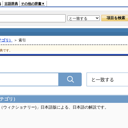
典
古語辞典
その他の辞書▼
カテゴリ）
＞ 索引
典です。
と一致する
カテゴリ）
ary（ウィクショナリー)」日本語版による、日本語の解説です。