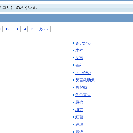
カテゴリ） のさくいん
1
12
13
14
15
次へ＞
さいかち
才幹
災害
塞外
さいがい
災害救助犬
再起動
佐伯真魚
最強
埼京
細菌
細瑾
最近