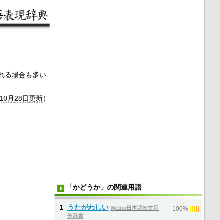
れる
場合
も多い
年10月
28日
更新
）
「かどうか」の関連用語
1
うたがわしい
Weblio日本語例文用
|
|
|
|
|
100%
例辞書