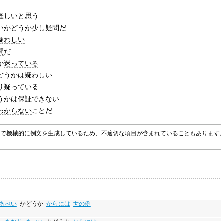
怪し
いと思う
いかどうか少し
疑問
だ
疑わしい
問
だ
か
迷っている
どうかは
疑わしい
り
疑って
いる
うかは
保証
できない
わからない
ことだ
グラムで機械的に例文を生成しているため、不適切な項目が含まれていることもありま
あべい
かどうか
からには
世の例