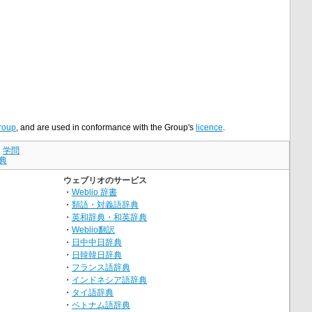
roup
, and are used in conformance with the Group's
licence
.
｜
学問
典
ウェブリオのサービス
・
Weblio 辞書
・
類語・対義語辞典
・
英和辞典・和英辞典
・
Weblio翻訳
・
日中中日辞典
・
日韓韓日辞典
・
フランス語辞典
・
インドネシア語辞典
・
タイ語辞典
・
ベトナム語辞典