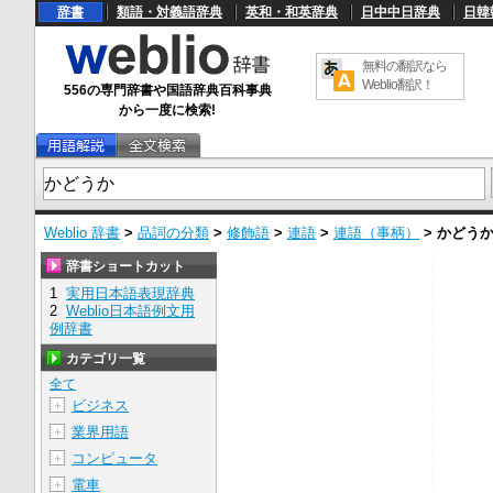
辞書
類語・対義語辞典
英和・和英辞典
日中中日辞典
日韓
無料の翻訳なら
Weblio翻訳！
556の専門辞書や国語辞典百科事典
から一度に検索!
Weblio 辞書
>
品詞の分類
>
修飾語
>
連語
>
連語（事柄）
>
かどう
辞書ショートカット
1
実用日本語表現辞典
2
Weblio日本語例文用
例辞書
カテゴリ一覧
全て
ビジネス
＋
業界用語
＋
コンピュータ
＋
電車
＋