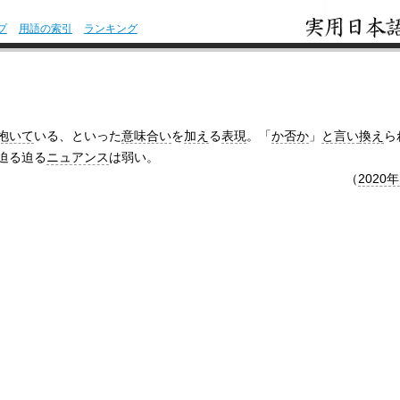
プ
用語の索引
ランキング
抱いて
いる、といった
意味合い
を
加え
る
表現
。「
か否か
」
と言い
換え
ら
迫る迫る
ニュアンス
は弱い。
（
2020