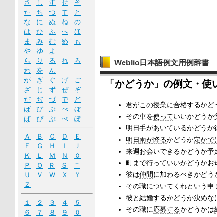
さ
し
す
せ
そ
た
ち
つ
て
と
な
に
ぬ
ね
の
は
ひ
ふ
へ
ほ
ま
み
む
め
も
や
ゆ
よ
ら
り
る
れ
ろ
Weblio日本語例文用例辞書
わ
を
ん
が
ぎ
ぐ
げ
ご
「かどうか」の例文・使
ざ
じ
ず
ぜ
ぞ
だ
ぢ
づ
で
ど
君がこの
授業
に
合格する
かど
ば
び
ぶ
べ
ぼ
その車を
使って
いいかどうか
ぱ
ぴ
ぷ
ぺ
ぽ
明日
手があいているかどうか
Ａ
Ｂ
Ｃ
Ｄ
Ｅ
明日
雨が降る
かどうか
定かで
Ｆ
Ｇ
Ｈ
Ｉ
Ｊ
来週
お
会い
できるかどうか
予
Ｋ
Ｌ
Ｍ
Ｎ
Ｏ
町まで
行って
いいかどうか
お
Ｐ
Ｑ
Ｒ
Ｓ
Ｔ
彼は
仲間
に加わるべきかどう
Ｕ
Ｖ
Ｗ
Ｘ
Ｙ
Ｚ
その職についてくれという
申
彼と
結婚する
かどうか
決め
な
１
２
３
４
５
その職に
応募する
かどうかは
６
７
８
９
０