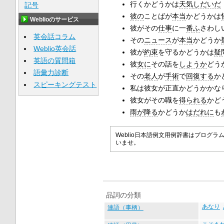
行くかどうかは
天気
しだいだ
記号
彼の
ことばが
本当
かどうかは
Weblioのサービス
彼がその
仕事
に一
番ふ
さわし
英会話コラム
その
ニュース
が
本当
かどうか
Weblio英会話
彼が
約束
を守るかどうかは
疑
英語の質問箱
彼
女に
その話を
しようか
どう
語彙力診断
その
老人
が
手術
で
回復する
か
スピーキングテスト
私は彼女が正直かどうかかな
彼女がその職を
得られる
かど
雨が降る
かどうか
はだれに
も
Weblio日本語例文用例辞書はプロ
いませ。
品詞の分類
あなり
連語（事柄）