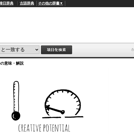
韓日辞典
古語辞典
その他の辞書▼
か
の意味・解説