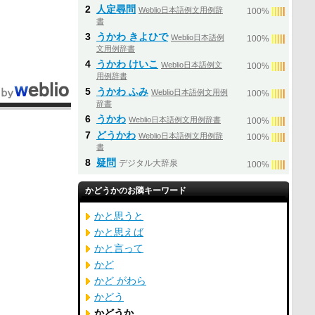
2
人定尋問
Weblio日本語例文用例辞
|
|
|
|
|
100%
書
3
うかわ きよひで
Weblio日本語例
|
|
|
|
|
100%
文用例辞書
4
うかわ けいこ
Weblio日本語例文
|
|
|
|
|
100%
用例辞書
5
うかわ ふみ
Weblio日本語例文用例
|
|
|
|
|
100%
辞書
6
うかわ
Weblio日本語例文用例辞書
|
|
|
|
|
100%
7
どうかわ
Weblio日本語例文用例辞
|
|
|
|
|
100%
書
8
疑問
デジタル大辞泉
|
|
|
|
|
100%
かどうかのお隣キーワード
かと思うと
かと思えば
かと言って
かど
かど がわら
かどう
かどうか