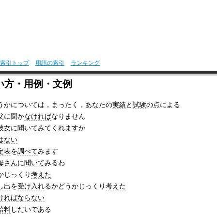
索引トップ
用語の索引
ランキング
い方・用例・文例
うかについては，まったく，あなたの
実績
と
試験
の点による
父に聞か
なければ
なりません
彼
女に
聞いて
みてくれ
ますか
はない
定表
を
調べて
みます
母さん
に
聞いて
みるわ
かじっくり
考えた
し出
を
受け入れ
るかどうかじっくり
考えた
ければ
ならない
給料
しだいである