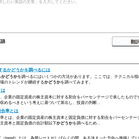
英語
続するかどうかを調べるには
る
かどうか
を調べるにはいくつかの方法があります。ここでは、テクニカル指
場のトレンドが継続する
かどうか
を調べてみます。
とは
、企業の固定資産の株主資本に対する割合をパーセンテージで表したもので
収めるべきという考えに基づいて算出し、投資の判断...
適合率とは
率とは、企業の固定資産の株主資本と固定負債に対する割合をパーセンテー
主資本と固定負債の合計額以下
かどうか
を調べるため...
（trend）とは、為替レートがしばらくの間、ある決まった方向へ推移して