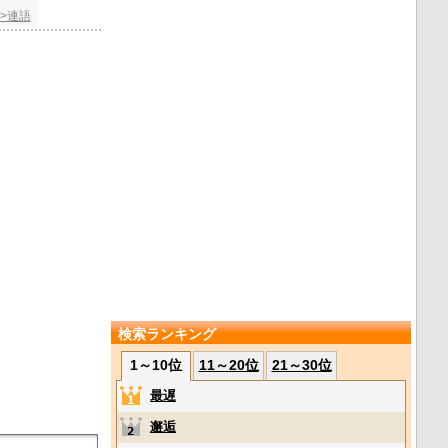
>>連語
検索ランキング
1～10位
11～20位
21～30位
最遅
邂逅