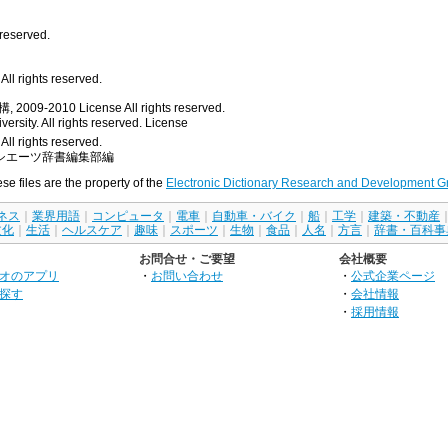
 reserved.
ll rights reserved.
, 2009-2010
License
All rights reserved.
rsity. All rights reserved.
License
All rights reserved.
シエーツ辞書編集部編
ese files are the property of the
Electronic Dictionary Research and Development G
ネス
｜
業界用語
｜
コンピュータ
｜
電車
｜
自動車・バイク
｜
船
｜
工学
｜
建築・不動産
文化
｜
生活
｜
ヘルスケア
｜
趣味
｜
スポーツ
｜
生物
｜
食品
｜
人名
｜
方言
｜
辞書・百科事
お問合せ・ご要望
会社概要
オのアプリ
・
お問い合わせ
・
公式企業ページ
探す
・
会社情報
・
採用情報