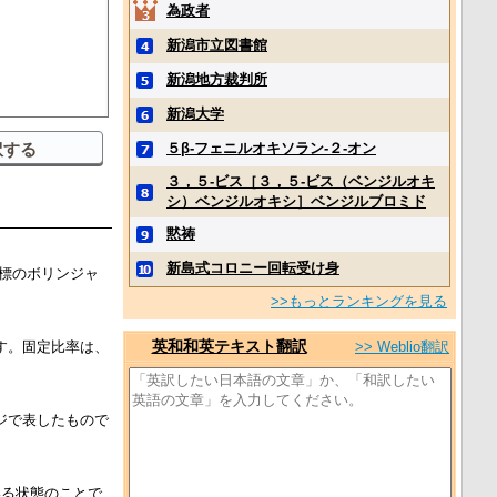
為政者
新潟市立図書館
新潟地方裁判所
新潟大学
５β‐フェニルオキソラン‐２‐オン
３，５‐ビス［３，５‐ビス（ベンジルオキ
シ）ベンジルオキシ］ベンジルブロミド
黙祷
新島式コロニー回転受け身
標のボリンジャ
>>もっとランキングを見る
英和和英テキスト翻訳
す。固定比率は、
>> Weblio翻訳
ジで表したもので
いる状態のことで