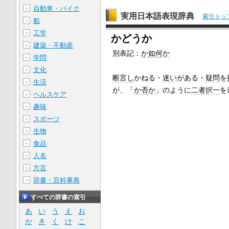
自動車・バイク
＋
実用日本語表現辞典
索引トッ
船
＋
工学
＋
かどうか
建築・不動産
＋
別表記：
か如何か
学問
＋
文化
＋
断言し
かねる・
迷い
がある・
疑問
を
生活
＋
が、「
か否か
」のように
二者択一
を
ヘルスケア
＋
趣味
＋
スポーツ
＋
生物
＋
食品
＋
人名
＋
方言
＋
辞書・百科事典
＋
すべての辞書の索引
あ
い
う
え
お
か
き
く
け
こ