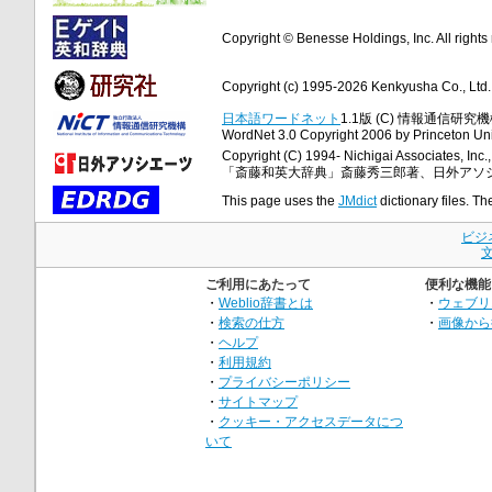
Copyright © Benesse Holdings, Inc. All rights
Copyright (c) 1995-2026 Kenkyusha Co., Ltd. A
日本語ワードネット
1.1版 (C) 情報通信研究機構
WordNet 3.0 Copyright 2006 by Princeton Unive
Copyright (C) 1994- Nichigai Associates, Inc., 
「斎藤和英大辞典」斎藤秀三郎著、日外アソ
This page uses the
JMdict
dictionary files. Th
ビジ
ご利用にあたって
便利な機能
・
Weblio辞書とは
・
ウェブリ
・
検索の仕方
・
画像から
・
ヘルプ
・
利用規約
・
プライバシーポリシー
・
サイトマップ
・
クッキー・アクセスデータにつ
いて