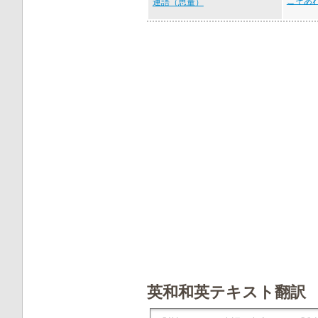
こそあ
連語（思量）
英和和英テキスト翻訳