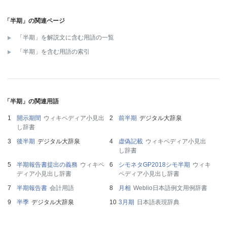
「半期」の関連ページ
「半期」を解説文に含む用語の一覧
「半期」を含む用語の索引
「半期」の関連用語
開示期間
ウィキペディア小見出
前半期
デジタル大辞泉
し辞書
後半期
デジタル大辞泉
虚偽記載
ウィキペディア小見出
し辞書
半期報告書提出の義務
ウィキペ
シモネタGP2018シモ半期
ウィキ
ディア小見出し辞書
ペディア小見出し辞書
半期報告書
会計用語
月相
Weblio日本語例文用例辞書
半季
デジタル大辞泉
3月期
日本語表現辞典