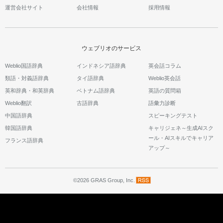
運営会社サイト
会社情報
採用情報
ウェブリオのサービス
Weblio国語辞典
インドネシア語辞典
英会話コラム
類語・対義語辞典
タイ語辞典
Weblio英会話
英和辞典・和英辞典
ベトナム語辞典
英語の質問箱
Weblio翻訳
古語辞典
語彙力診断
中国語辞典
スピーキングテスト
韓国語辞典
キャリジェネ～生成AIスク
ール・AIスキルでキャリア
フランス語辞典
アップ～
©2026 GRAS Group, Inc.