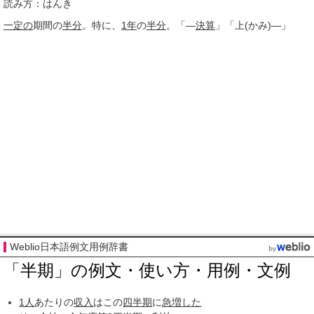
読み方：はんき
一定の
期間の
半分
。特に、
1年
の
半分
。「―
決算
」「上(かみ)―」
Weblio日本語例文用例辞書
「半期」の例文・使い方・用例・文例
1人
あたりの
収入
はこの
四半期
に
急増した