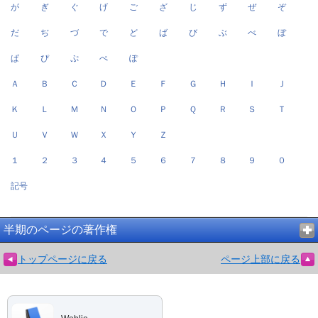
が
ぎ
ぐ
げ
ご
ざ
じ
ず
ぜ
ぞ
だ
ぢ
づ
で
ど
ば
び
ぶ
べ
ぼ
ぱ
ぴ
ぷ
ぺ
ぽ
Ａ
Ｂ
Ｃ
Ｄ
Ｅ
Ｆ
Ｇ
Ｈ
Ｉ
Ｊ
Ｋ
Ｌ
Ｍ
Ｎ
Ｏ
Ｐ
Ｑ
Ｒ
Ｓ
Ｔ
Ｕ
Ｖ
Ｗ
Ｘ
Ｙ
Ｚ
１
２
３
４
５
６
７
８
９
０
記号
半期のページの著作権
トップページに戻る
ページ上部に戻る