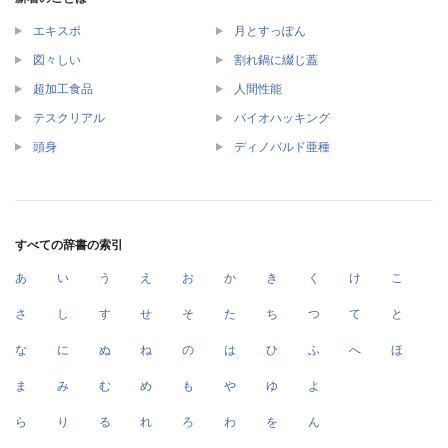
エキスポ
月とすっぽん
図々しい
割れ鍋に綴じ蓋
超加工食品
人間性能
テスクリアル
バイオハッキング
頭身
ディノバルド亜種
すべての辞書の索引
あ
い
う
え
お
か
き
く
け
こ
さ
し
す
せ
そ
た
ち
つ
て
と
な
に
ぬ
ね
の
は
ひ
ふ
へ
ほ
ま
み
む
め
も
や
ゆ
よ
ら
り
る
れ
ろ
わ
を
ん