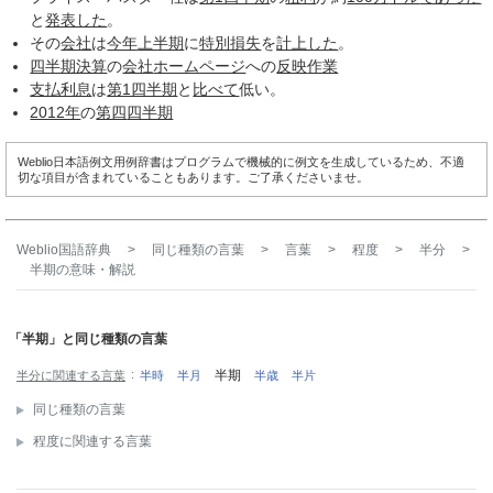
と
発表した
。
その
会社
は
今年
上半期
に
特別損失
を
計上した
。
四半期決算
の
会社
ホームページ
への
反映
作業
支払利息
は
第1四半期
と
比べて
低い。
2012年
の
第四
四半期
Weblio日本語例文用例辞書はプログラムで機械的に例文を生成しているため、不適
切な項目が含まれていることもあります。ご了承くださいませ。
Weblio国語辞典
>
同じ種類の言葉
>
言葉
>
程度
>
半分
>
半期
の意味・解説
「半期」と同じ種類の言葉
半期
半分に関連する言葉
半時
半月
半歳
半片
同じ種類の言葉
程度に関連する言葉