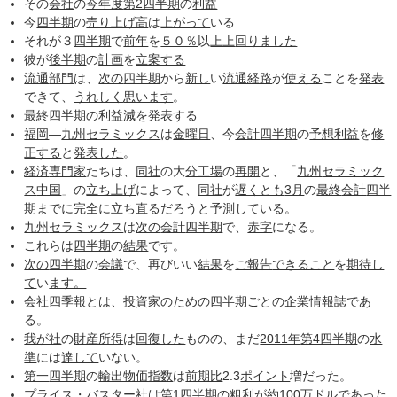
その
会社
の
今年度
第2四半期
の
利益
今
四半期
の
売り上げ高
は
上がって
いる
それが３
四半期
で
前年
を
５０％
以
上上
回りました
彼が
後半期
の
計画
を
立案する
流通
部門
は、
次の
四半期
から
新し
い
流通経路
が
使える
ことを
発表
できて、
うれしく
思います
。
最終
四半期
の
利益
減を
発表する
福岡
―
九州
セラミックス
は
金曜日
、今
会計
四半期
の
予想利益
を
修
正する
と
発表した
。
経済
専門家
たちは、
同社
の大
分工場
の
再開
と、「
九州
セラミック
ス
中国
」の
立ち上げ
によって、
同社
が
遅くとも
3月
の
最終
会計
四半
期
までに完全に
立ち直る
だろうと
予測して
いる。
九州
セラミックス
は
次の
会計
四半期
で、
赤字
になる。
これらは
四半期
の
結果
です。
次の
四半期
の
会議
で、再びいい
結果
を
ご報告
できること
を
期待し
て
い
ます。
会社四季報
とは、
投資家
のための
四半期
ごとの
企業情報
誌であ
る。
我が社
の
財産所得
は
回復した
ものの、まだ
2011年
第4四半期
の
水
準
には
達して
いない。
第一
四半期
の
輸出物価指数
は
前期比
2.3
ポイント
増だった。
プライス・バスター社は
第1四半期
の
粗利
が約
100万
ドル
であった