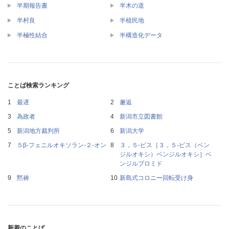
半期報告書
半木の道
半村良
半植民地
半極性結合
半構造化データ
ことば検索ランキング
最遅
邂逅
為政者
新潟市立図書館
新潟地方裁判所
新潟大学
５β‐フェニルオキソラン‐２‐オン
３，５‐ビス［３，５‐ビス（ベン
ジルオキシ）ベンジルオキシ］ベ
ンジルブロミド
黙祷
新島式コロニー回転受け身
新着のことば