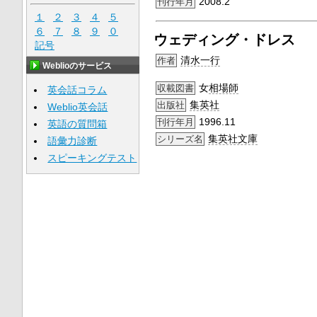
2008.2
刊行年月
１
２
３
４
５
６
７
８
９
０
ウェディング・ドレス
記号
清水一行
作者
Weblioのサービス
女
相場師
収載図書
英会話コラム
集英社
出版社
Weblio英会話
1996.11
刊行年月
英語の質問箱
集英社文庫
シリーズ名
語彙力診断
スピーキングテスト