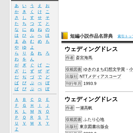
あ
い
う
え
お
か
き
く
け
こ
さ
し
す
せ
そ
た
ち
つ
て
と
な
に
ぬ
ね
の
は
ひ
ふ
へ
ほ
短編小説作品名辞典
索引トッ
ま
み
む
め
も
や
ゆ
よ
ウェディングドレス
ら
り
る
れ
ろ
斎宮
海馬
作者
わ
を
ん
が
ぎ
ぐ
げ
ご
ゆきのまち幻想文学賞
・
収載図書
ざ
じ
ず
ぜ
ぞ
NTT
メディアスコープ
出版社
だ
ぢ
づ
で
ど
ば
び
ぶ
べ
ぼ
1993.9
刊行年月
ぱ
ぴ
ぷ
ぺ
ぽ
ウェディングドレス
Ａ
Ｂ
Ｃ
Ｄ
Ｅ
Ｆ
Ｇ
Ｈ
Ｉ
Ｊ
一
瀬高
帆
作者
Ｋ
Ｌ
Ｍ
Ｎ
Ｏ
Ｐ
Ｑ
Ｒ
Ｓ
Ｔ
ふたり
心地
収載図書
Ｕ
Ｖ
Ｗ
Ｘ
Ｙ
東京図書出版会
出版社
Ｚ