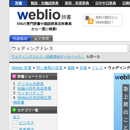
辞書
類語・対義語辞典
英和・和英辞典
日中中日辞典
日韓
無料の翻訳なら
Weblio翻訳！
556の専門辞書や国語辞典百科事典
から一度に検索!
ウェディングドレス（品種登録データベース）
を調べる
Weblio 辞書
>
同じ種類の言葉
>
服飾
>
衣服
>
ドレス
>
ウェディン
辞書ショートカット
1
デジタル大辞泉
2
短編小説作品名辞典
3
ウィキペディア
4
Weblio日本語例文用
例辞書
カテゴリ一覧
全て
ビジネス
＋
業界用語
＋