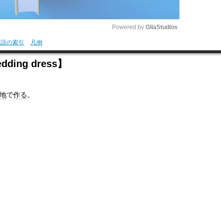
Powered by 
GliaStudios
用語の索引
凡例
M
ing dress】
u
t
地
で
作る
。
e