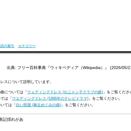
用語の索引
カテゴリー
出典: フリー百科事典『ウィキペディア（Wikipedia）』 (2026/05/21 0
ドレスについて説明しています。
の曲については「
ウェディングドレス (おニャン子クラブの曲)
」をご覧くださ
いては「
ウエディングドレス (1986年のテレビドラマ)
」をご覧ください。
ついては「
白い部屋 (麻丘めぐみの曲)
」をご覧ください。
表記揺れがあ