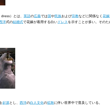
 dress
）とは、
英語
の
広義
では
国
や
民族
および
宗教
などに関係なく
花嫁
西洋
式の
結婚式
で花嫁が着用する白い
ドレス
を示すことが多い。そのた
を
起源
とし、
西洋
の
白人
文化
の
拡散
に伴い世界中で普及している。