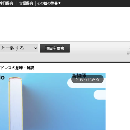
韓日辞典
古語辞典
その他の辞書▼
グドレス
の意味・解説
もっとみる
arrow_forward_ios