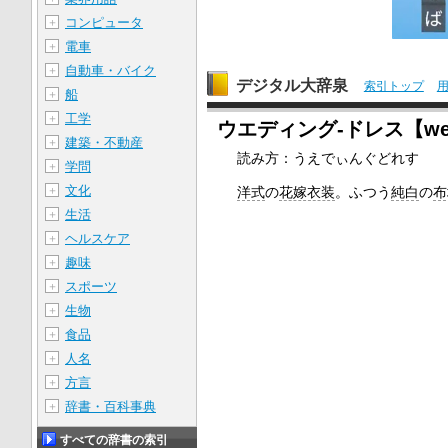
コンピュータ
＋
電車
＋
自動車・バイク
＋
デジタル大辞泉
索引トップ
船
＋
工学
＋
ウエディング‐ドレス【wedd
建築・不動産
＋
読み方：うえでぃんぐどれす
学問
＋
文化
＋
洋式
の
花嫁衣装
。ふつう
純白
の
布
生活
＋
ヘルスケア
＋
趣味
＋
スポーツ
＋
生物
＋
食品
＋
人名
＋
方言
＋
辞書・百科事典
＋
すべての辞書の索引