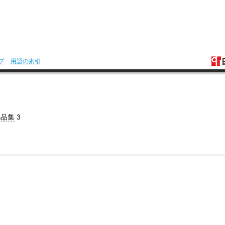
プ
用語の索引
小品集
3