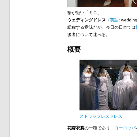
裾が短い「ミニ」
ウェディングドレス
（
英語
:
wedding
総称する意味だが、今日の日本では
後者について述べる。
概要
ストラップレスドレス
花嫁衣裳
の一種であり、
ヨーロッパ