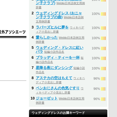
ン子クラブ)
Weblio日本語例文用例
辞書
2
ウェディングドレス (おニャ
|
|
|
|
|
100%
ン子クラブの曲)
Weblio日本語例
文用例辞書
3
ラバーズヒルに夢を
ウィキペデ
|
|
|
|
|
100%
ィア小見出し辞書
4
愛らしかった
Weblio日本語例文用
|
|
|
|
|
100%
例辞書
5
ウェディング・ドレスに紅い
|
|
|
|
|
100%
バラ
短編小説作品名
6
ブラッディ・ティーを一杯
短
|
|
|
|
|
100%
編小説作品名
7
星降る夜にダンシング
短編小説
|
|
|
|
|
100%
作品名
8
アステカの空はもえて
ウィキペ
|
|
|
|
|
96%
ディア小見出し辞書
9
ペンおじさんの色気ぐすり
ウ
|
|
|
|
|
96%
ィキペディア小見出し辞書
10
ジョーゼット
Weblio日本語例文用
|
|
|
|
|
96%
例辞書
ウェディングドレスのお隣キーワード