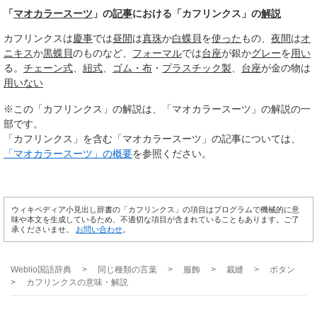
「
マオカラースーツ
」の
記事
における「カフリンクス」の
解説
カフリンクスは
慶事
では
昼閒
は
真珠
か
白蝶貝
を
使った
もの、
夜間
は
オ
ニキス
か
黒蝶貝
のものなど、
フォーマル
では
台座
が銀か
グレー
を
用い
る。
チェーン式
、
紐式
、
ゴム・布
・
プラスチック製
、
台座
が金の物は
用いない
※この「カフリンクス」の解説は、「マオカラースーツ」の解説の一
部です。
「カフリンクス」を含む「マオカラースーツ」の記事については、
「マオカラースーツ」の概要
を参照ください。
ウィキペディア小見出し辞書の「カフリンクス」の項目はプログラムで機械的に意
味や本文を生成しているため、不適切な項目が含まれていることもあります。ご了
承くださいませ。
お問い合わせ
。
Weblio国語辞典
>
同じ種類の言葉
>
服飾
>
裁縫
>
ボタン
>
カフリンクス
の意味・解説