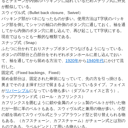
るとチェーンが内側のバッキングに隠れているためスナップ式に外見
が酷似している。
スウィヴル式（Bullet back closure、Swivel）
バッキング部がバネになったものが多い。使用方法はT字状のバッキ
ング部を倒してシャツの袖口の外側のボタン穴に通しておく。袖を通
してから内側のボタン穴に差し込んで、再び起こしてT字状にする。
現在ではもっとも一般的な種類である。
スナップ式（Snap）
ふたつに分かれておりスナップボタンでつなげるようになっている。
ボタンの凹部分と凸部分をそれぞれボタンホールに差し込んでおい
て、袖を通してから留める方法で、
1920年
から
1940年代
にかけて流
行した。
固定式（Fixed backings、Fixed）
留め金部分は、固定された棒状になっていて、先の方を引っ掛ける、
奥までそのまま挿すだけで留まるようになっているタイプ。フェイス
が
リバーシブル
になっている物も多い（ダブルフェイスと言う）。
ラップアラウンド式（ロール・カフリンクス）
カフリンクスを囲むように鎖や金属のメッシュ製のベルトが付いた物
だが一部に革のベルトもある。スウィヴル式と兼用の物が多い。小型
の鎖を填めてスウィヴル式とラップアラウンド型と切り替えられる物
もある。（カフスチェーン、カフスチャーム）がチェーン式とは別の
ものである。ラペルピンとして用いる物もいる。