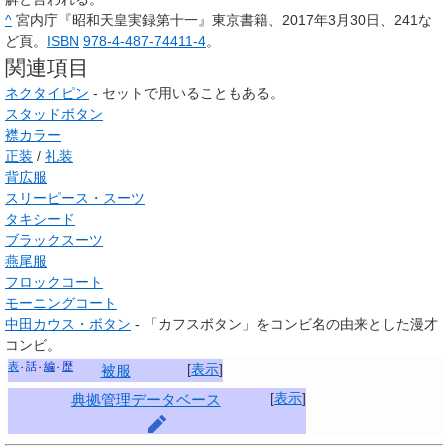
^
宮内庁『昭和天皇実録第十一』東京書籍、2017年3月30日、241な
ど頁。
ISBN
978-4-487-74411-4
。
関連項目
ネクタイピン
- セットで用いることもある。
スタッドボタン
襟カラー
正装
/
礼装
背広服
スリーピース・スーツ
タキシード
ブラックスーツ
燕尾服
フロックコート
モーニングコート
中田カウス・ボタン
- 「カフスボタン」をコンビ名の由来とした漫才
コンビ。
表
話
編
歴
[
表示
]
被服
[
表示
]
典拠管理データベース