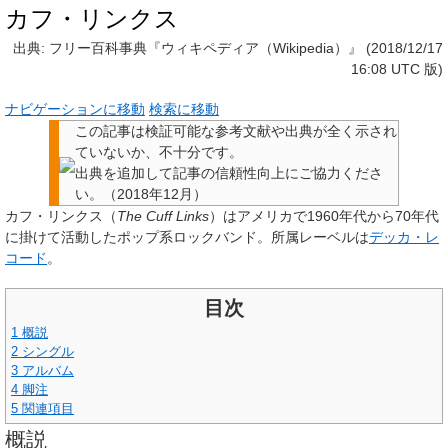
カフ・リンクス
出典: フリー百科事典『ウィキペディア（Wikipedia）』 (2018/12/17
16:08 UTC 版)
ナビゲーションに移動
検索に移動
この記事は検証可能な参考文献や出典が全く示され
ていないか、不十分です。
出典を追加して記事の信頼性向上にご協力くださ
い。
（
2018年12月
）
カフ・リンクス
（
The Cuff Links
）はアメリカで1960年代から70年代
に掛けて活動したポップ系ロックバンド。所属レーベルは
デッカ・レ
コード
。
目次
1
概説
2
シングル
3
アルバム
4
脚注
5
関連項目
概説