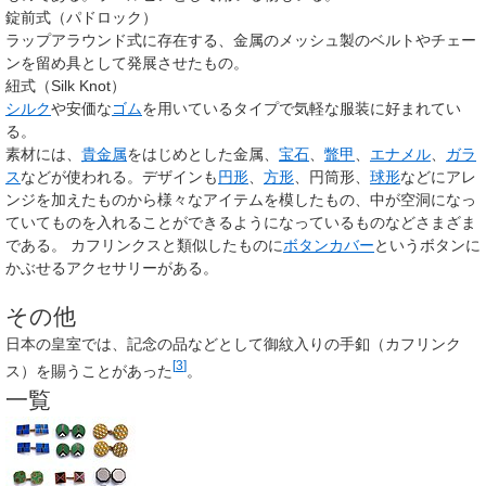
錠前式（パドロック）
ラップアラウンド式に存在する、金属のメッシュ製のベルトやチェー
ンを留め具として発展させたもの。
紐式（Silk Knot）
シルク
や安価な
ゴム
を用いているタイプで気軽な服装に好まれてい
る。
素材には、
貴金属
をはじめとした金属、
宝石
、
鼈甲
、
エナメル
、
ガラ
ス
などが使われる。デザインも
円形
、
方形
、円筒形、
球形
などにアレ
ンジを加えたものから様々なアイテムを模したもの、中が空洞になっ
ていてものを入れることができるようになっているものなどさまざま
である。 カフリンクスと類似したものに
ボタンカバー
というボタンに
かぶせるアクセサリーがある。
その他
日本の皇室では、記念の品などとして御紋入りの手釦（カフリンク
[
3
]
ス）を賜うことがあった
。
一覧