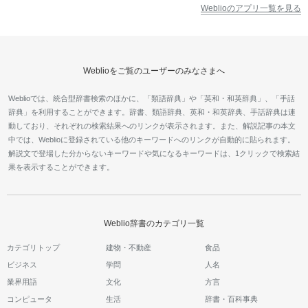
Weblioのアプリ一覧を見る
Weblioをご覧のユーザーのみなさまへ
Weblioでは、統合型辞書検索のほかに、「類語辞典」や「英和・和英辞典」、「手話
辞典」を利用することができます。辞書、類語辞典、英和・和英辞典、手話辞典は連
動しており、それぞれの検索結果へのリンクが表示されます。また、解説記事の本文
中では、Weblioに登録されている他のキーワードへのリンクが自動的に貼られます。
解説文で登場した分からないキーワードや気になるキーワードは、1クリックで検索結
果を表示することができます。
Weblio辞書のカテゴリ一覧
カテゴリトップ
建物・不動産
食品
ビジネス
学問
人名
業界用語
文化
方言
コンピュータ
生活
辞書・百科事典