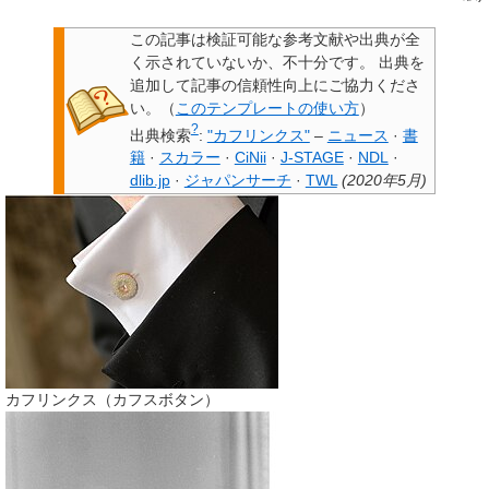
この記事は検証可能な参考文献や出典が全
く示されていないか、不十分です。
出典を
追加して記事の信頼性向上にご協力くださ
い。
（
このテンプレートの使い方
）
?
出典検索
:
"カフリンクス"
–
ニュース
·
書
籍
·
スカラー
·
CiNii
·
J-STAGE
·
NDL
·
dlib.jp
·
ジャパンサーチ
·
TWL
(
2020年5月
)
カフリンクス（カフスボタン）