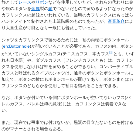
飾として
レース
や
リボン
などを使用していたが、それらの代わりに金
や銀のボタンを
金属
製の
鎖
でつないだもので留めるようになったのが
カフリンクスの起源といわれている。当時のカフリンクスはもっぱら
ハンドメイドで制作された上流階級のものであったが、
産業革命
によ
り大量生産が可能となり一般にも普及していった。
シャツをカフリンクスで留めるためには、袖の両端にボタンホール
(
en:Buttonhole
)が開いていることが必要である。カフスの内、ボタン
[
2
]
がついていないシングルカフス(テニスカフス、本カフス
とも。いず
れも日本語）や、ダブルカフス（フレンチカフスとも）は、カフリン
クスを使用しなければ袖を留めることができない。コンバーティブル
カフスと呼ばれるタイプのシャツは、通常のボタンとボタンホールに
加えて、ボタンの横にもボタンホールが開けてあり、ボタンまたはカ
フリンクスのどちらかを使用して袖口を留めることができる。
なお、ボタンが付いている側にボタンホールが空いてないカフス(バ
レルカフス、バレルは樽の意味)には、カフリンクスは装着できな
い。
また、現在では弔事では付けないか、黒調の目立たないものを付ける
のがマナーとされる場合もある。