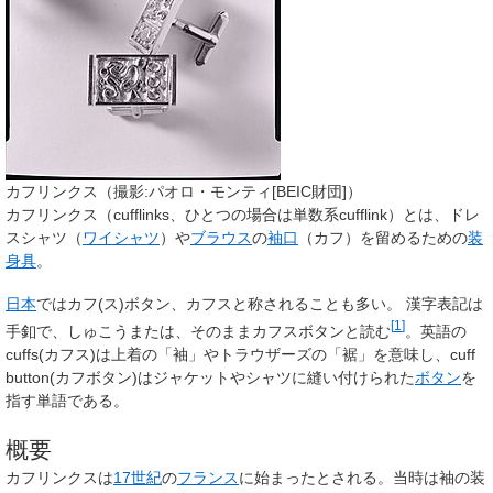
カフリンクス（撮影:パオロ・モンティ[BEIC財団]）
カフリンクス
（cufflinks、ひとつの場合は単数系cufflink）とは、ドレ
スシャツ（
ワイシャツ
）や
ブラウス
の
袖口
（カフ）を留めるための
装
身具
。
日本
では
カフ(ス)ボタン
、
カフス
と称されることも多い。 漢字表記は
[
1
]
手釦で、
しゅこう
または、そのまま
カフスボタン
と読む
。英語の
cuffs(カフス)は上着の「袖」やトラウザーズの「裾」を意味し、cuff
button(カフボタン)はジャケットやシャツに縫い付けられた
ボタン
を
指す単語である。
概要
カフリンクスは
17世紀
の
フランス
に始まったとされる。当時は袖の装