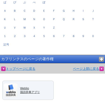
ぱ
ぴ
ぷ
ぺ
ぽ
Ａ
Ｂ
Ｃ
Ｄ
Ｅ
Ｆ
Ｇ
Ｈ
Ｉ
Ｊ
Ｋ
Ｌ
Ｍ
Ｎ
Ｏ
Ｐ
Ｑ
Ｒ
Ｓ
Ｔ
Ｕ
Ｖ
Ｗ
Ｘ
Ｙ
Ｚ
１
２
３
４
５
６
７
８
９
０
記号
カフリンクスのページの著作権
トップページに戻る
ページ上部に戻る
Weblio
国語辞典アプリ