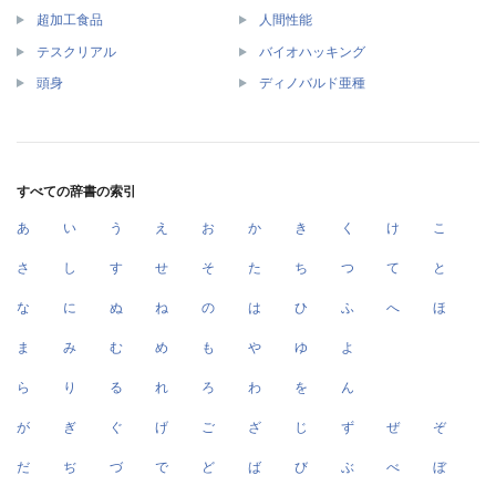
超加工食品
人間性能
テスクリアル
バイオハッキング
頭身
ディノバルド亜種
すべての辞書の索引
あ
い
う
え
お
か
き
く
け
こ
さ
し
す
せ
そ
た
ち
つ
て
と
な
に
ぬ
ね
の
は
ひ
ふ
へ
ほ
ま
み
む
め
も
や
ゆ
よ
ら
り
る
れ
ろ
わ
を
ん
が
ぎ
ぐ
げ
ご
ざ
じ
ず
ぜ
ぞ
だ
ぢ
づ
で
ど
ば
び
ぶ
べ
ぼ