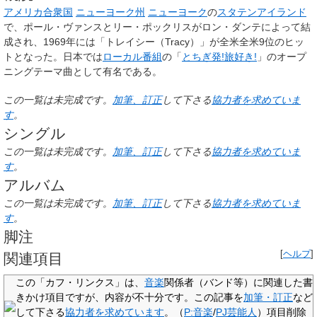
アメリカ合衆国
ニューヨーク州
ニューヨーク
の
スタテンアイランド
で、ポール・ヴァンスとリー・ポックリスがロン・ダンテによって結
成され、1969年には「トレイシー（Tracy）」が全米全米9位のヒッ
トとなった。日本では
ローカル番組
の「
とちぎ発!旅好き!
」のオープ
ニングテーマ曲として有名である。
この一覧は未完成です。
加筆、訂正
して下さる
協力者を求めていま
す
。
シングル
この一覧は未完成です。
加筆、訂正
して下さる
協力者を求めていま
す
。
アルバム
この一覧は未完成です。
加筆、訂正
して下さる
協力者を求めていま
す
。
脚注
[
ヘルプ
]
関連項目
この「
カフ・リンクス
」は、
音楽
関係者
（バンド等）に関連した書
きかけ項目ですが、
内容が不十分
です。この記事を
加筆・訂正
など
して下さる
協力者を求めています
。（
P:音楽
/
PJ芸能人
）項目削除