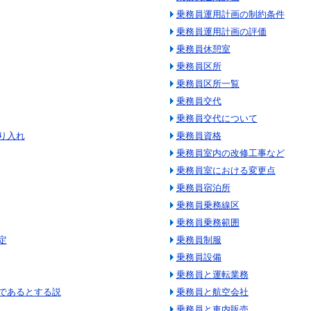
乗務員運用計画の制約条件
乗務員運用計画の評価
乗務員休憩室
乗務員区所
乗務員区所一覧
乗務員交代
乗務員交代について
り入れ
乗務員資格
乗務員室内の改修工事など
乗務員室における変更点
乗務員宿泊所
乗務員乗務線区
乗務員乗務範囲
定
乗務員制服
乗務員設備
乗務員と運転業務
であるとする説
乗務員と航空会社
乗務員と車内販売