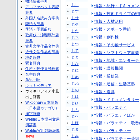
物語要素事典
じし
情報・紀行・ドキュメン
アルファベット表記
じす
辞典
情報・技術ドライブの戦
じせ
外国人名読み方字典
情報・人材活用
隠語大辞典
じそ
情報・スポーツ番組
季語・季題辞典
じた
歌舞伎・浄瑠璃外題
情報・創作棟
じち
辞典
じつ
情報・その他サービス
古典文学作品名辞典
じて
近代文学作品名辞典
情報・ソフトウェア事業
じと
地名辞典
情報・地域・エンターテ
駅名辞典
じな
情報・諜報機関
住所・郵便番号検索
じに
名字辞典
情報・通信業
じぬ
JMnedict
じね
情報・通信・生活基盤
ウィキペディア
じの
ウィキペディア小見
情報・道具
じは
出し辞書
情報・ドキュメンタリー
Wiktionary日本語版
じひ
情報・バラエティ
（日本語カテゴリ）
じふ
漢字辞典
情報・バラエティほか
じへ
Weblio日本語例文用
じほ
情報・バラエティ・歌番
例辞書
じま
Weblio実用類語辞典
情報・バラエティー
じみ
new!
情報・バラエティー番組