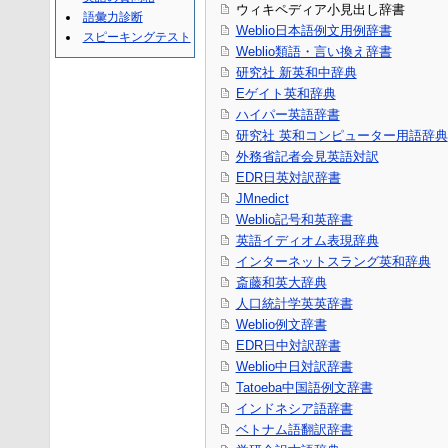
ウィキペディア小見出し辞書
語彙力診断
Weblio日本語例文用例辞書
スピーキングテスト
Weblio類語・言い換え辞書
研究社 新英和中辞典
Eゲイト英和辞典
ハイパー英語辞書
研究社 英和コンピューター用語辞典
外務省記者会見英語対訳
EDR日英対訳辞書
JMnedict
Weblio記号和英辞書
英語イディオム表現辞典
インターネットスラング英和辞典
斎藤和英大辞典
人口統計学英英辞書
Weblio例文辞書
EDR日中対訳辞書
Weblio中日対訳辞書
Tatoeba中国語例文辞書
インドネシア語辞書
ベトナム語翻訳辞書