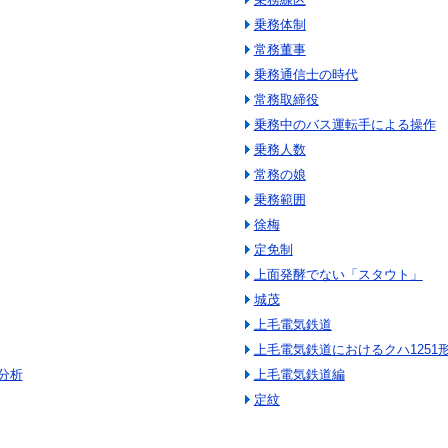
乗務体制
常務董事
乗務通信士の時代
常務取締役
乗務中のバス運転手による操作
乗務人数
常務の娘
乗務範囲
徐梅
定免制
上面発酵でない「スタウト」
城茂
上毛電気鉄道
上毛電気鉄道におけるクハ1251
分析
上毛電気鉄道編
定紋