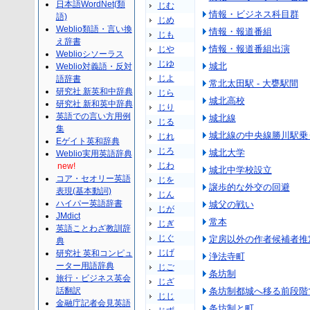
日本語WordNet(類
じむ
情報・ビジネス科目群
語)
じめ
Weblio類語・言い換
情報・報道番組
じも
え辞書
情報・報道番組出演
じや
Weblioシソーラス
じゆ
城北
Weblio対義語・反対
じよ
語辞書
常北太田駅 - 大甕駅間
研究社 新英和中辞典
じら
城北高校
研究社 新和英中辞典
じり
英語での言い方用例
城北線
じる
集
城北線の中央線勝川駅乗
じれ
Eゲイト英和辞典
じろ
城北大学
Weblio実用英語辞典
じわ
new!
城北中学校設立
コア・セオリー英語
じを
譲歩的な外交の回避
表現(基本動詞)
じん
ハイパー英語辞書
城父の戦い
じが
JMdict
常本
じぎ
英語ことわざ教訓辞
じぐ
定房以外の作者候補者推
典
じげ
研究社 英和コンピュ
浄法寺町
ーター用語辞典
じご
条坊制
旅行・ビジネス英会
じざ
話翻訳
条坊制都城へ移る前段階
じじ
金融庁記者会見英語
条坊制と町