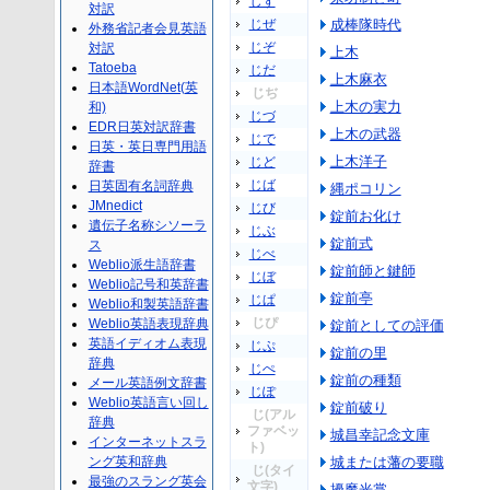
じず
対訳
じぜ
成棒隊時代
外務省記者会見英語
じぞ
対訳
上木
Tatoeba
じだ
上木麻衣
日本語WordNet(英
じぢ
上木の実力
和)
じづ
EDR日英対訳辞書
上木の武器
じで
日英・英日専門用語
上木洋子
じど
辞書
じば
日英固有名詞辞典
縄ポコリン
JMnedict
じび
錠前お化け
遺伝子名称シソーラ
じぶ
錠前式
ス
じべ
Weblio派生語辞書
錠前師と鍵師
じぼ
Weblio記号和英辞書
錠前亭
じぱ
Weblio和製英語辞書
じぴ
Weblio英語表現辞典
錠前としての評価
英語イディオム表現
じぷ
錠前の里
辞典
じぺ
錠前の種類
メール英語例文辞書
じぽ
Weblio英語言い回し
錠前破り
じ(アル
辞典
ファベッ
城昌幸記念文庫
インターネットスラ
ト)
ング英和辞典
城または藩の要職
じ(タイ
最強のスラング英会
文字)
擾魔光掌