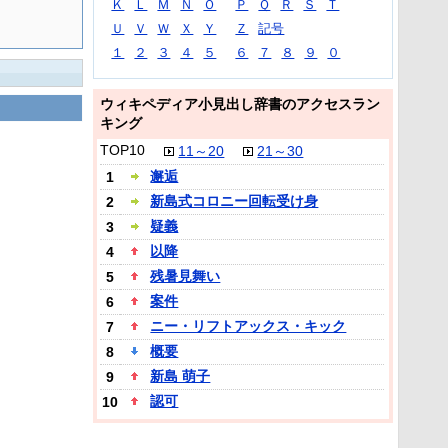
Ｋ
Ｌ
Ｍ
Ｎ
Ｏ
Ｐ
Ｑ
Ｒ
Ｓ
Ｔ
Ｕ
Ｖ
Ｗ
Ｘ
Ｙ
Ｚ
記号
１
２
３
４
５
６
７
８
９
０
ウィキペディア小見出し辞書のアクセスラン
キング
TOP10
11～20
21～30
邂逅
1
新島式コロニー回転受け身
2
疑義
3
以降
4
残暑見舞い
5
案件
6
ニー・リフトアックス・キック
7
概要
8
新島 萌子
9
認可
10