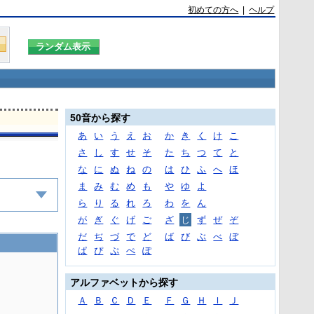
初めての方へ
|
ヘルプ
50音から探す
あ
い
う
え
お
か
き
く
け
こ
さ
し
す
せ
そ
た
ち
つ
て
と
な
に
ぬ
ね
の
は
ひ
ふ
へ
ほ
ま
み
む
め
も
や
ゆ
よ
ら
り
る
れ
ろ
わ
を
ん
が
ぎ
ぐ
げ
ご
ざ
じ
ず
ぜ
ぞ
だ
ぢ
づ
で
ど
ば
び
ぶ
べ
ぼ
ぱ
ぴ
ぷ
ぺ
ぽ
アルファベットから探す
Ａ
Ｂ
Ｃ
Ｄ
Ｅ
Ｆ
Ｇ
Ｈ
Ｉ
Ｊ