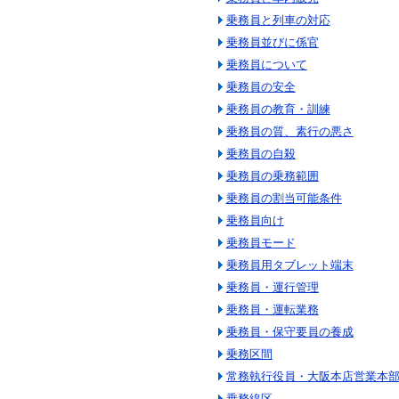
乗務員と列車の対応
乗務員並びに係官
乗務員について
乗務員の安全
乗務員の教育・訓練
乗務員の質、素行の悪さ
乗務員の自殺
乗務員の乗務範囲
乗務員の割当可能条件
乗務員向け
乗務員モード
乗務員用タブレット端末
乗務員・運行管理
乗務員・運転業務
乗務員・保守要員の養成
乗務区間
常務執行役員・大阪本店営業本
乗務線区