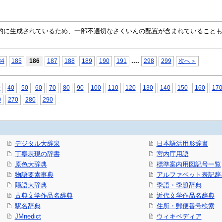
自動的に生成されているため、一部不適切なさくいんの配置が含まれていること
...
.
84
185
186
187
188
189
190
191
298
299
次へ＞
0
40
50
60
70
80
90
100
110
120
130
140
150
160
17
0
270
280
290
デジタル大辞泉
日本語活用形辞書
丁寧表現の辞書
宮内庁用語
原色大辞典
標準案内用図記号一覧
物語要素事典
アルファベット表記辞
隠語大辞典
季語・季題辞典
古典文学作品名辞典
近代文学作品名辞典
駅名辞典
住所・郵便番号検索
JMnedict
ウィキペディア