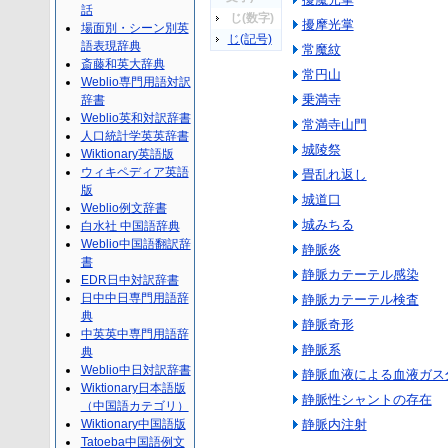
話
じ(数字)
擾摩光掌
場面別・シーン別英
じ(記号)
語表現辞典
常魔紋
斎藤和英大辞典
常円山
Weblio専門用語対訳
乗満寺
辞書
Weblio英和対訳辞書
常満寺山門
人口統計学英英辞書
城陵祭
Wiktionary英語版
ウィキペディア英語
畳乱れ返し
版
城道口
Weblio例文辞書
城みちる
白水社 中国語辞典
Weblio中国語翻訳辞
静脈炎
書
静脈カテーテル感染
EDR日中対訳辞書
日中中日専門用語辞
静脈カテーテル検査
典
静脈奇形
中英英中専門用語辞
静脈系
典
Weblio中日対訳辞書
静脈血液による血液ガス
Wiktionary日本語版
静脈性シャントの存在
（中国語カテゴリ）
Wiktionary中国語版
静脈内注射
Tatoeba中国語例文