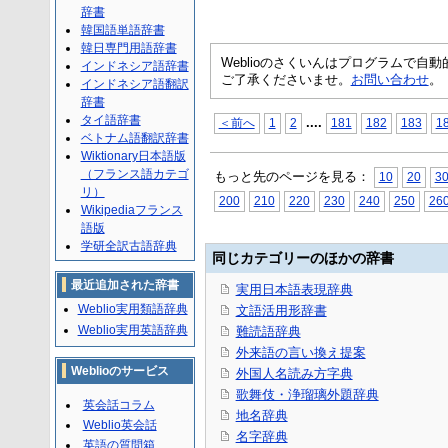
辞書
韓国語単語辞書
韓日専門用語辞書
Weblioのさくいんはプログラムで
インドネシア語辞書
ご了承くださいませ。
お問い合わせ
。
インドネシア語翻訳
辞書
タイ語辞書
...
.
＜前へ
1
2
181
182
183
1
ベトナム語翻訳辞書
Wiktionary日本語版
（フランス語カテゴ
もっと先のページを見る：
10
20
3
リ）
200
210
220
230
240
250
26
Wikipediaフランス
語版
学研全訳古語辞典
同じカテゴリーのほかの辞書
最近追加された辞書
実用日本語表現辞典
Weblio実用類語辞典
文語活用形辞書
Weblio実用英語辞典
難読語辞典
外来語の言い換え提案
Weblioのサービス
外国人名読み方字典
歌舞伎・浄瑠璃外題辞典
英会話コラム
地名辞典
Weblio英会話
名字辞典
英語の質問箱