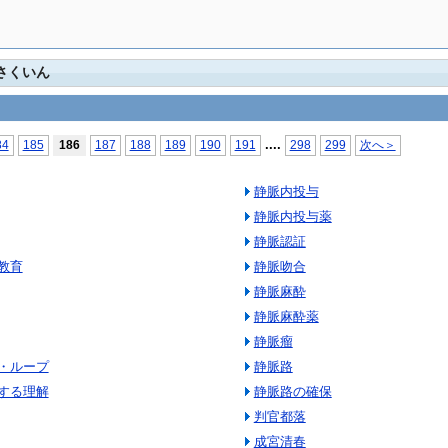
さくいん
...
.
84
185
186
187
188
189
190
191
298
299
次へ＞
静脈内投与
静脈内投与薬
静脈認証
教育
静脈吻合
静脈麻酔
静脈麻酔薬
静脈瘤
・ループ
静脈路
する理解
静脈路の確保
判官都落
成宮清春