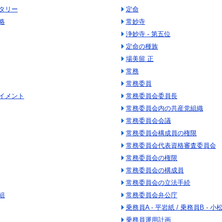
タリー
定命
略
常妙寺
浄妙寺 - 第五位
定命の種族
場美留 正
常務
常務委員
イメント
常務委員会委員長
常務委員会内の共産党組織
常務委員会会議
常務委員会構成員の権限
常務委員会代表資格審査委員会
常務委員会の権限
常務委員会の構成員
常務委員会の立法手続
組
常務委員会弁公庁
乗務員A - 平岩紙 / 乗務員B - 小
乗務員運用計画