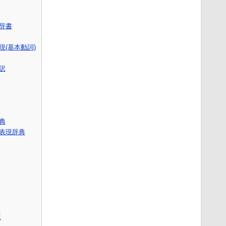
語辞書
(基本動詞)
訳
辞典
表現辞典
版