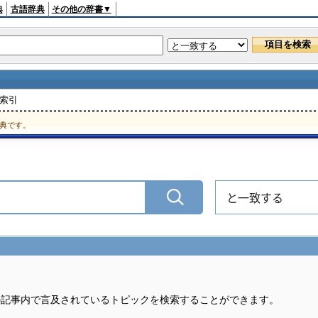
典
古語辞典
その他の辞書▼
 索引
典です。
と一致する
の記事内で言及されているトピックを検索することができます。