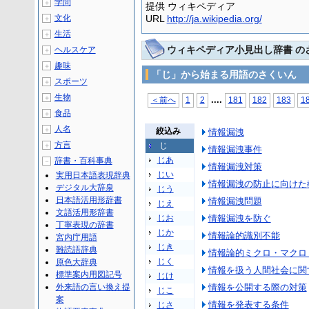
学問
＋
提供 ウィキペディア
文化
URL
http://ja.wikipedia.org/
＋
生活
＋
ウィキペディア小見出し辞書 の
ヘルスケア
＋
趣味
＋
「じ」から始まる用語のさくいん
スポーツ
＋
生物
＋
...
.
＜前へ
1
2
181
182
183
1
食品
＋
人名
＋
絞込み
情報漏洩
方言
じ
＋
情報漏洩事件
じあ
辞書・百科事典
－
情報漏洩対策
じい
実用日本語表現辞典
情報漏洩の防止に向けた
デジタル大辞泉
じう
日本語活用形辞書
情報漏洩問題
じえ
文語活用形辞書
じお
情報漏洩を防ぐ
丁寧表現の辞書
じか
情報論的識別不能
宮内庁用語
じき
難読語辞典
情報論的ミクロ・マクロ
じく
原色大辞典
情報を扱う人間社会に関
標準案内用図記号
じけ
外来語の言い換え提
情報を公開する際の対策
じこ
案
情報を発表する条件
じさ