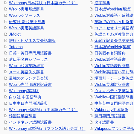
Wiktionary日本語版（日本語カテゴリ）
漢字辞典
Weblio実用類語辞典
日本語WordNet(類語)
Weblioシソーラス
Weblio対義語・反対
研究社 新和英中辞典
英語での言い方用例集
Weblio実用英語辞典
コア・セオリー英語表現
JMdict
英語ことわざ教訓辞典
旅行・ビジネス英会話翻訳
金融庁記者会見英語対
Tatoeba
日本語WordNet(英和)
日英・英日専門用語辞書
日英固有名詞辞典
遺伝子名称シソーラス
Weblio派生語辞書
Weblio和製英語辞書
Weblio英語表現辞典
メール英語例文辞書
Weblio英語言い回し
最強のスラング英会話
場面別・シーン別英語
Weblio専門用語対訳辞書
Weblio英和対訳辞書
Wiktionary英語版
ウィキペディア英語版
白水社 中国語辞典
Weblio中国語翻訳辞書
日中中日専門用語辞典
中英英中専門用語辞典
Wiktionary日本語版（中国語カテゴリ）
Wiktionary中国語版
韓国語単語辞書
韓日専門用語辞書
インドネシア語翻訳辞書
タイ語辞書
Wiktionary日本語版（フランス語カテゴリ）
Wikipediaフランス語