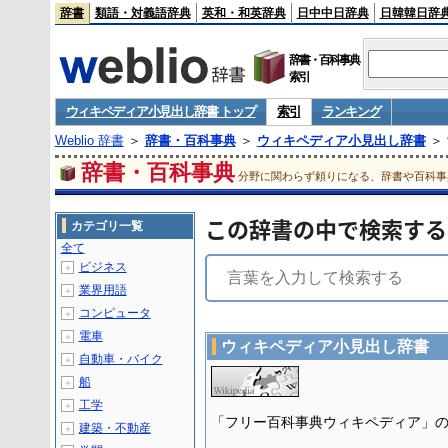
辞書
類語・対義語辞典
英和・和英辞典
日中中日辞典
日韓韓日辞
辞書・百科事典
索引
ウィキペディア小見出し辞書 トップ
索引
ランキング
Weblio 辞書
＞
辞書・百科事典
＞
ウィキペディア小見出し辞書
＞
辞書・百科事典
分野に関わらず頼りになる、辞書や百科事
この辞書の中で検索する
カテゴリ一覧
全て
ビジネス
＋
業界用語
＋
コンピュータ
＋
電車
＋
ウィキペディア小見出し辞書
自動車・バイク
＋
船
＋
工学
＋
「フリー百科事典ウィキペディア」
建築・不動産
＋