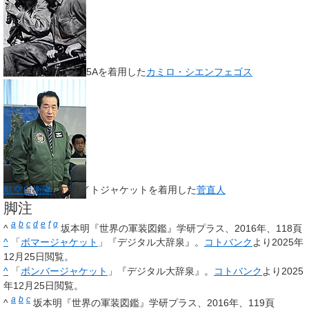
米陸軍航空隊のB-15Aを着用した
カミロ・シエンフェゴス
航空自衛隊
のフライトジャケットを着用した
菅直人
脚注
a
b
c
d
e
f
g
^
坂本明『世界の軍装図鑑』学研プラス、2016年、118頁
^
「
ボマージャケット
」『デジタル大辞泉』
。
コトバンク
より2025年
12月25日閲覧
。
^
「
ボンバージャケット
」『デジタル大辞泉』
。
コトバンク
より2025
年12月25日閲覧
。
a
b
c
^
坂本明『世界の軍装図鑑』学研プラス、2016年、119頁