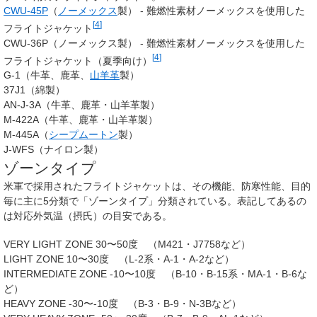
CWU-45P
（
ノーメックス
製） - 難燃性素材ノーメックスを使用した
[
4
]
フライトジャケット
CWU-36P（ノーメックス製） - 難燃性素材ノーメックスを使用した
[
4
]
フライトジャケット（夏季向け）
G-1（牛革、鹿革、
山羊革
製）
37J1（綿製）
AN-J-3A（牛革、鹿革・山羊革製）
M-422A（牛革、鹿革・山羊革製）
M-445A（
シープムートン
製）
J-WFS（ナイロン製）
ゾーンタイプ
米軍で採用されたフライトジャケットは、その機能、防寒性能、目的
毎に主に5分類で「ゾーンタイプ」分類されている。表記してあるの
は対応外気温（摂氏）の目安である。
VERY LIGHT ZONE 30〜50度 （M421・J7758など）
LIGHT ZONE 10〜30度 （L-2系・A-1・A-2など）
INTERMEDIATE ZONE -10〜10度 （B-10・B-15系・MA-1・B-6な
ど）
HEAVY ZONE -30〜-10度 （B-3・B-9・N-3Bなど）