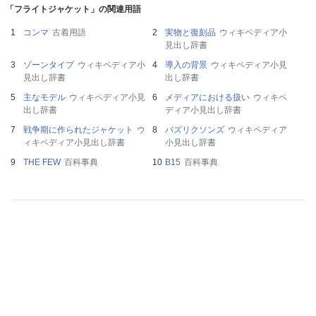
「フライトジャケット」の関連用語
コンマ
古着用語
実物と復刻品
ウィキペディア小
見出し辞書
ゾーンタイプ
ウィキペディア小
導入の背景
ウィキペディア小見
見出し辞書
出し辞書
主なモデル
ウィキペディア小見
メディアにおける扱い
ウィキペ
出し辞書
ディア小見出し辞書
戦争期に作られたジャケット
ウ
バズリクソンズ
ウィキペディア
ィキペディア小見出し辞書
小見出し辞書
THE FEW
百科事典
B15
百科事典