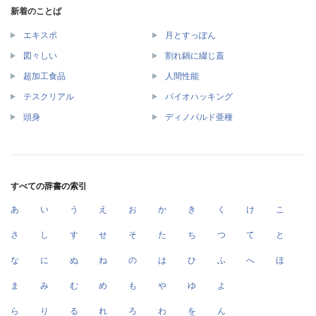
新着のことば
エキスポ
月とすっぽん
図々しい
割れ鍋に綴じ蓋
超加工食品
人間性能
テスクリアル
バイオハッキング
頭身
ディノバルド亜種
すべての辞書の索引
あ
い
う
え
お
か
き
く
け
こ
さ
し
す
せ
そ
た
ち
つ
て
と
な
に
ぬ
ね
の
は
ひ
ふ
へ
ほ
ま
み
む
め
も
や
ゆ
よ
ら
り
る
れ
ろ
わ
を
ん