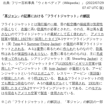
出典: フリー百科事典『ウィキペディア（Wikipedia）』 (2022/07/29
07:47 UTC 版)
「
革ジャン
」の
記事
における「フライトジャケット」の
解説
フライトジャケットとは
飛行服
の
一種
。昔の
航空機
の
操縦席
は
気密性
が
高く
なく、
衣服
に高い
防風
性が必要とされた。その点、革は風を
通
さない
のでフライトジャケットの
素材として
広く
使われ
た。
アメリカ
陸軍
が
開発し
1927年
に
採用した
タイプ
A-1サマーフライングジャケッ
ト（英:
Type
A-1
Summer
Flying
Jacket
）が
最初
の革製フライトジャ
ケット
とされる
。 A-1は
夏季
に着るために
作られ
たものなので、
防風
性はあるが
保温性
は
あまりない
。
冬季
に着るためのものは、主に
毛皮
を
使って
作られる
。シアリングジャケット（英: Shearling
Jacket
）と
もいう。 シアリングジャケットタイプは
1931年
に
イギリス空軍
が
採
用した
アービンジャケット（英:
Irvin
Jacket
）が
最初
となる。アービ
ンジャケットというのは
エポニム
で、レスリー・アービン（
英語版
）
が
開発した
ため、そう
呼ばれて
いる。
数ある
フライトジャケットの
中
でも
際立つ
存在
なのが、A-1の
後継モデル
として
開発され
、
1931年
に
採用した
タイプ
A-2
サマーフライングジャケットである。この
モデル
は
今現在
も
アメリカ空軍
で
製造
・
使用され
ている。
※この「フライトジャケット」の解説は、「革ジャン」の解説の一部