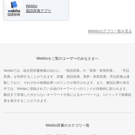
Weblio
国語辞典アプリ
Weblioのアプリ一覧を見る
Weblioをご覧のユーザーのみなさまへ
Weblioでは、統合型辞書検索のほかに、「類語辞典」や「英和・和英辞典」、「手話
辞典」を利用することができます。辞書、類語辞典、英和・和英辞典、手話辞典は連
動しており、それぞれの検索結果へのリンクが表示されます。また、解説記事の本文
中では、Weblioに登録されている他のキーワードへのリンクが自動的に貼られます。
解説文で登場した分からないキーワードや気になるキーワードは、1クリックで検索結
果を表示することができます。
Weblio辞書のカテゴリ一覧