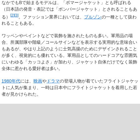
なかでも
B
で始まるモデルは、「ボマージャケット」とも呼ばれる
（日本語の発音・表記では「ボンバージャケット」とされることもあ
[
2
]
[
3
]
る）
。ファッション業界においては、
ブルゾン
の一種として扱わ
れることもある。
ワッペンやペイントなどで装飾を施されたものも多い。軍用品の場
合、所属部隊や階級／コールサインなどを表示する実用的な意味合い
もあるが、やはり上記のように士気高揚のためにデザインされること
が多く、視覚的にも優れている。軍用品としてのハードコアな雰囲気
にいわゆる「カッコよさ」が加わり、ジャケット自体だけでなく装飾
全体に惹かれる愛好者は多い。
1980年代
には、
映画
や
ドラマ
の登場人物が着ていたフライトジャケッ
トに人気が集まり、一時は日本中にフライトジャケットを着用した若
者が見かけられた。