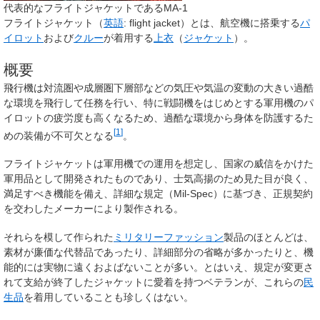
代表的なフライトジャケットであるMA-1
フライトジャケット
（
英語
:
flight jacket
）とは、航空機に搭乗する
パ
イロット
および
クルー
が着用する
上衣
（
ジャケット
）。
概要
飛行機は対流圏や成層圏下層部などの気圧や気温の変動の大きい過酷
な環境を飛行して任務を行い、特に戦闘機をはじめとする軍用機のパ
イロットの疲労度も高くなるため、過酷な環境から身体を防護するた
[
1
]
めの装備が不可欠となる
。
フライトジャケットは軍用機での運用を想定し、国家の威信をかけた
軍用品として開発されたものであり、士気高揚のため見た目が良く、
満足すべき機能を備え、詳細な規定（Mil-Spec）に基づき、正規契約
を交わしたメーカーにより製作される。
それらを模して作られた
ミリタリー
ファッション
製品のほとんどは、
素材が廉価な代替品であったり、詳細部分の省略が多かったりと、機
能的には実物に遠くおよばないことが多い。とはいえ、規定が変更さ
れて支給が終了したジャケットに愛着を持つベテランが、これらの
民
生品
を着用していることも珍しくはない。