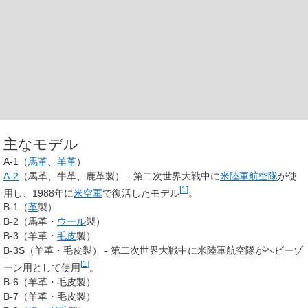
主なモデル
A-1（
馬革
、
羊革
）
A-2
（馬革、牛革、鹿革製） - 第二次世界大戦中に
米陸軍航空隊
が使
[
1
]
用し、1988年に
米空軍
で復活したモデル
。
B-1（
革
製）
B-2（馬革・
ウール
製）
B-3（羊革・
毛皮
製）
B-3S（羊革・毛皮製） - 第二次世界大戦中に米陸軍航空隊がヘビーゾ
[
1
]
ーン用として使用
。
B-6（羊革・毛皮製）
B-7（羊革・毛皮製）