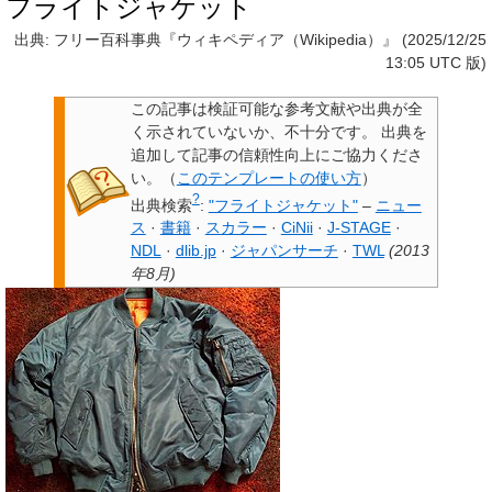
フライトジャケット
出典: フリー百科事典『ウィキペディア（Wikipedia）』 (2025/12/25
13:05 UTC 版)
この記事は検証可能な参考文献や出典が全
く示されていないか、不十分です。
出典を
追加して記事の信頼性向上にご協力くださ
い。
（
このテンプレートの使い方
）
?
出典検索
:
"フライトジャケット"
–
ニュー
ス
·
書籍
·
スカラー
·
CiNii
·
J-STAGE
·
NDL
·
dlib.jp
·
ジャパンサーチ
·
TWL
(
2013
年8月
)