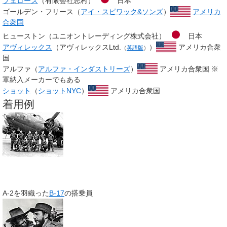
フェローズ
（有限会社志村）
日本
ゴールデン・フリース（
アイ・スピワック&ソンズ
）
アメリカ
合衆国
ヒューストン（ユニオントレーディング株式会社）
日本
アヴィレックス
（
アヴィレックスLtd.
）
アメリカ合衆
（
英語版
）
国
アルファ（
アルファ・インダストリーズ
）
アメリカ合衆国 ※
軍納入メーカーでもある
ショット
（
ショットNYC
）
アメリカ合衆国
着用例
A-2を羽織った
B-17
の搭乗員