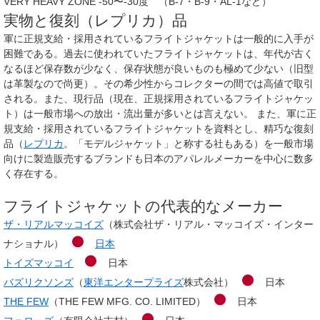
VERY HEAVY ZONE -50〜-30度 （B-7・B-9・AL-1など）
実物と復刻（レプリカ）品
軍に正規支給・採用されているフライトジャケットは一般的に入手が
困難である。過去に使われていたフライトジャケットは、年代が古く
なるほど保存数が少なく、保存状態が良いものも極めて少ない（旧型
は革製なので尚更）。その希少性からコレクターの間では高値で取引
される。また、現行品（現在、正規採用されているフライトジャケッ
ト）は一般市場への放出・流出量が多いとは言えない。 また、軍に正
規支給・採用されているフライトジャケットを資料とし、精巧な復刻
品（
レプリカ
。「モデルジャケット」と称する社もある）を一般市場
向けに製造販売するブランドも日本のアパレルメーカーを中心に数多
く存在する。
フライトジャケットの代表的なメーカー
ザ・リアルマッコイズ
（株式会社ザ・リアル・マッコイズ・インター
ナショナル）
日本
トイズマッコイ
日本
バズリクソンズ
（
東洋エンタープライズ
株式会社）
日本
THE FEW
（THE FEW MFG. CO. LIMITED）
日本