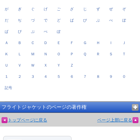
が
ぎ
ぐ
げ
ご
ざ
じ
ず
ぜ
ぞ
だ
ぢ
づ
で
ど
ば
び
ぶ
べ
ぼ
ぱ
ぴ
ぷ
ぺ
ぽ
Ａ
Ｂ
Ｃ
Ｄ
Ｅ
Ｆ
Ｇ
Ｈ
Ｉ
Ｊ
Ｋ
Ｌ
Ｍ
Ｎ
Ｏ
Ｐ
Ｑ
Ｒ
Ｓ
Ｔ
Ｕ
Ｖ
Ｗ
Ｘ
Ｙ
Ｚ
１
２
３
４
５
６
７
８
９
０
記号
フライトジャケットのページの著作権
トップページに戻る
ページ上部に戻る