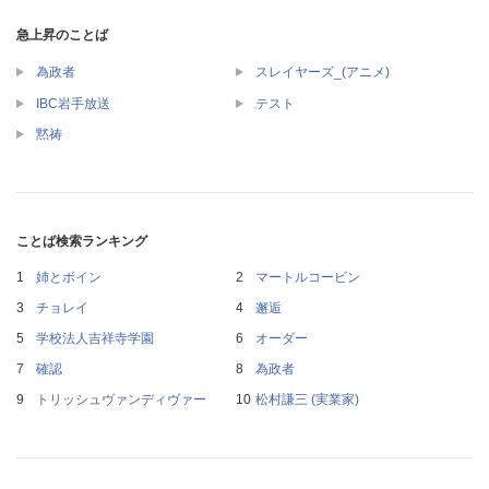
急上昇のことば
為政者
スレイヤーズ_(アニメ)
IBC岩手放送
テスト
黙祷
ことば検索ランキング
姉とボイン
マートルコービン
チョレイ
邂逅
学校法人吉祥寺学園
オーダー
確認
為政者
トリッシュヴァンディヴァー
松村謙三 (実業家)