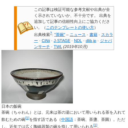
この記事は検証可能な参考文献や出典が全
く示されていないか、不十分です。
出典を
追加して記事の信頼性向上にご協力くださ
い。
（
このテンプレートの使い方
）
?
出典検索
:
"茶碗"
–
ニュース
·
書籍
·
スカラ
ー
·
CiNii
·
J-STAGE
·
NDL
·
dlib.jp
·
ジャパ
ンサーチ
·
TWL
(
2019年10月
)
日本の飯碗
茶碗
（ちゃわん）とは、元来は茶の湯において用いられる茶を入れて
[
1
]
飲むための碗
を指す語である（
中国語
：茶碗、茶盞、茶圓）。ただ
[
1
]
し、近年では広く陶磁器製の碗を指して用いられる
。