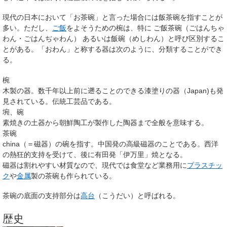
現代の日本において「お茶碗」と言った場合には飯茶碗を指すことが
多い。ただし、
ご飯
をよそうための椀は、特に
ご飯茶碗
（ごはんちゃ
わん・ごはんぢゃわん） あるいは
飯碗
（めしわん）と呼び区別するこ
とがある。「おわん」と称する器は次のように、分類することができ
る。
椀
木製の器。数千年以上前に遡ることのできる漆塗りの器（Japan)も発
見されている。伝統工芸品である。
埦、碗
素焼きの土器から朝鮮陶工が製作した陶器まで全般を意味する。
茶碗
china（＝磁器）の碗を指す。中国発の高級磁器のことである。西洋
の熱狂的支持を受けて、後に有田発「伊万里」焼となる。
磁器は割れやすい材質なので、現代では食堂など業務用に
プラスチッ
ク
や
金属
製の茶碗も作られている。
茶碗の底面の支持部分は
高台
（こうだい）と呼ばれる。
歴史