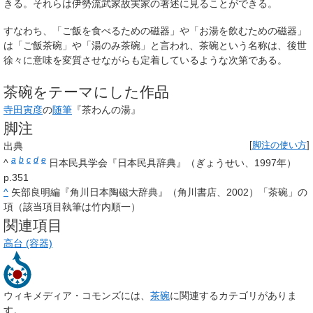
きる。それらは伊勢流武家故実家の著述に見ることができる。
すなわち、「ご飯を食べるための磁器」や「お湯を飲むための磁器」
は「ご飯茶碗」や「湯のみ茶碗」と言われ、茶碗という名称は、後世
徐々に意味を変質させながらも定着しているような次第である。
茶碗をテーマにした作品
寺田寅彦
の
随筆
『茶わんの湯』
脚注
出典
[
脚注の使い方
]
a
b
c
d
e
^
日本民具学会『日本民具辞典』（ぎょうせい、1997年）
p.351
^
矢部良明編『角川日本陶磁大辞典』（角川書店、2002）「茶碗」の
項（該当項目執筆は竹内順一）
関連項目
高台 (容器)
ウィキメディア・コモンズには、
茶碗
に関連するカテゴリがありま
す。