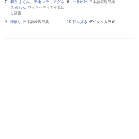
麻丘 まぐみ、天地 マラ、アグネ
一番出汁
日本語表現辞典
ス 茶わん
ウィキペディア小見出
し辞書
鰻蒸し
日本語表現辞典
打ん抜き
デジタル大辞泉