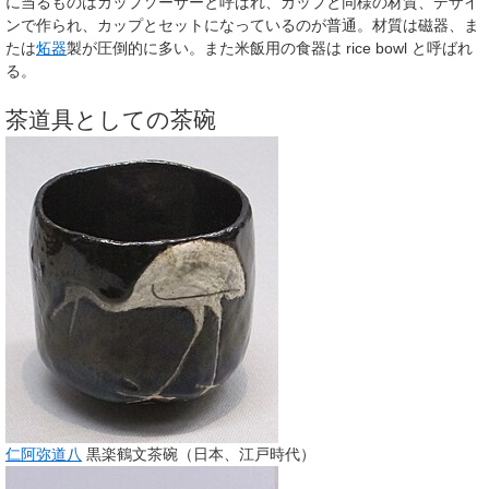
に当るものはカップソーサーと呼ばれ、カップと同様の材質、デザイ
ンで作られ、カップとセットになっているのが普通。材質は磁器、ま
たは
炻器
製が圧倒的に多い。また米飯用の食器は
rice bowl
と呼ばれ
る。
茶道具としての茶碗
仁阿弥道八
黒楽鶴文茶碗（日本、江戸時代）