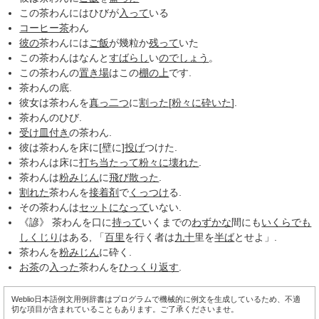
この茶わんにはひびが
入って
いる
コーヒー茶
わん
彼の
茶わんには
ご飯
が幾粒か
残って
いた
この茶わんはなんと
すばらし
い
のでしょう
。
この茶わんの
置き場
はこの
棚
の上
です.
茶わんの底.
彼女は茶わんを
真っ二つ
に
割った
[
粉々に
砕いた
].
茶わんのひび.
受け皿
付き
の茶わん.
彼は茶わんを床に[壁に]
投げ
つけた.
茶わんは床に
打ち当たって
粉々に
壊れた
.
茶わんは
粉みじん
に
飛び散った
.
割れた
茶わんを
接着剤
で
くっつけ
る.
その茶わんは
セット
になって
いない.
《諺》 茶わんを口に
持って
いくまでの
わずかな
間にも
いくらでも
しくじり
はある, 「
百里
を行く者は
九十
里を
半ば
とせよ」.
茶わんを
粉みじん
に砕く.
お茶
の
入った
茶わんを
ひっくり返す
.
Weblio日本語例文用例辞書はプログラムで機械的に例文を生成しているため、不適
切な項目が含まれていることもあります。ご了承くださいませ。