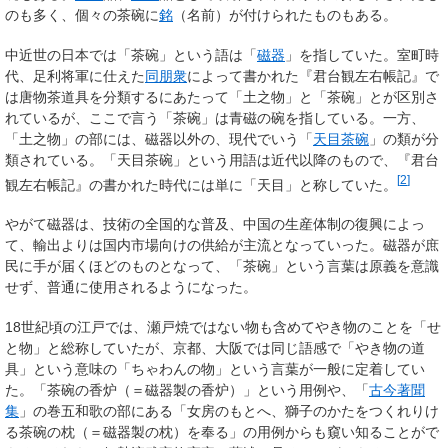
のも多く、個々の茶碗に
銘
（名前）が付けられたものもある。
中近世の日本では「茶碗」という語は「
磁器
」を指していた。室町時
代、足利将軍に仕えた
同朋衆
によって書かれた『君台観左右帳記』で
は唐物茶道具を分類するにあたって「土之物」と「茶碗」とが区別さ
れているが、ここで言う「茶碗」は青磁の碗を指している。一方、
「土之物」の部には、磁器以外の、現代でいう「
天目茶碗
」の類が分
類されている。「天目茶碗」という用語は近代以降のもので、『君台
[
2
]
観左右帳記』の書かれた時代には単に「天目」と称していた。
やがて磁器は、技術の全国的な普及、中国の生産体制の復興によっ
て、輸出よりは国内市場向けの供給が主流となっていった。磁器が庶
民に手が届くほどのものとなって、「茶碗」という言葉は原義を意識
せず、普通に使用されるようになった。
18世紀頃の江戸では、瀬戸焼ではない物も含めてやき物のことを「せ
と物」と総称していたが、京都、大阪では同じ語感で「やき物の道
具」という意味の「ちゃわんの物」という言葉が一般に定着してい
た。「茶碗の香炉（＝磁器製の香炉）」という用例や、「
古今著聞
集
」の巻五和歌の部にある「女房のもとへ、獅子のかたをつくれりけ
る茶碗の枕（＝磁器製の枕）を奉る」の用例からも窺い知ることがで