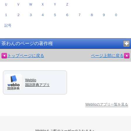
Ｕ
Ｖ
Ｗ
Ｘ
Ｙ
Ｚ
１
２
３
４
５
６
７
８
９
０
記号
茶わんのページの著作権
トップページに戻る
ページ上部に戻る
Weblio
国語辞典アプリ
Weblioのアプリ一覧を見る
Weblioをご覧のユーザーのみなさまへ