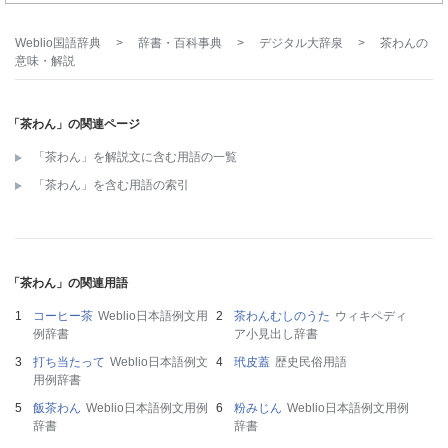
Weblio国語辞典
>
辞書・百科事典
>
デジタル大辞泉
>
茶わん
の
意味・解説
「茶わん」の関連ページ
「茶わん」を解説文に含む用語の一覧
「茶わん」を含む用語の索引
「茶わん」の関連用語
コーヒー茶
Weblio日本語例文用
茶わんむしのうた
ウィキペディ
例辞書
ア小見出し辞書
打ち当たって
Weblio日本語例文
玳皮蓋
歴史民俗用語
用例辞書
飯茶わん
Weblio日本語例文用例
粉みじん
Weblio日本語例文用例
辞書
辞書