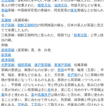
天目茶碗
- 室町時代を中心に中国（宋）から日本へ輸入され、日本の
茶人の間で珍重された。
曜変天目
、
油滴天目
、玳玻天目などが著名。
青磁
茶碗 - 中国南宋官窯の青磁や、同安窯系の
珠光
青磁などが知られ
る。
高麗物
（高麗茶碗）
井戸茶碗
-
朝鮮王朝時代
の民間雑器の碗を、日本の茶人が茶器に見立
てて珍重したもの。
三島茶碗 - 朝鮮王朝時代に造られた、韓国では「
粉青沙器
」と呼ぶ技
法の碗。
和物
楽焼茶碗
（楽茶碗）黒、赤、白色
萩茶碗
唐津茶碗
志野茶碗
、
織部茶碗
、
瀬戸黒茶碗
、
黄瀬戸茶碗
、伯庵茶碗
茶碗の形状は、碗形のものが多いが、
筒形
や平形、輪形（玉形）、半
筒、端反、沓形などがある。また、天目形、
井戸形
のように茶碗の特
徴が形状名になっているものもある。形状から筒茶碗（つつちゃわ
ん）、平茶碗（ひらちゃわん）等と呼ばれる茶碗もある。飲み口が狭
く茶が冷めにくい筒茶碗は主に
冬
向き。逆に広く冷めやすい平茶碗は
夏
向きと使われる。
楽
や
高麗
井戸
は格が高いと言われ、濃茶に使われ
ることが多い。茶に合わせて作られた、煎茶碗、抹茶碗と呼ばれる茶
碗もある。
芸術
品、
工芸
品として取引され、作家名の押し印されたも