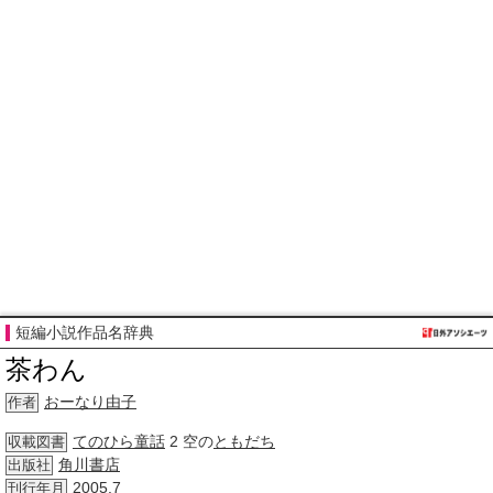
短編小説作品名辞典
茶わん
おーなり由子
作者
てのひら
童話
2 空の
ともだち
収載図書
角川書店
出版社
2005.7
刊行年月