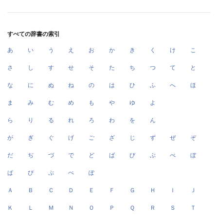
すべての辞書の索引
あ
い
う
え
お
か
き
く
け
こ
さ
し
す
せ
そ
た
ち
つ
て
と
な
に
ぬ
ね
の
は
ひ
ふ
へ
ほ
ま
み
む
め
も
や
ゆ
よ
ら
り
る
れ
ろ
わ
を
ん
が
ぎ
ぐ
げ
ご
ざ
じ
ず
ぜ
ぞ
だ
ぢ
づ
で
ど
ば
び
ぶ
べ
ぼ
ぱ
ぴ
ぷ
ぺ
ぽ
Ａ
Ｂ
Ｃ
Ｄ
Ｅ
Ｆ
Ｇ
Ｈ
Ｉ
Ｊ
Ｋ
Ｌ
Ｍ
Ｎ
Ｏ
Ｐ
Ｑ
Ｒ
Ｓ
Ｔ