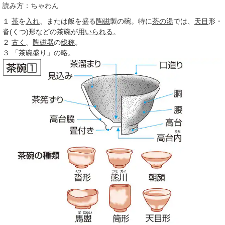
読み方：ちゃわん
１
茶
を
入れ
、または飯を盛る
陶磁
製の碗。特に
茶の湯
では、
天目
形・
沓(くつ)形などの茶碗が
用いられる
。
２
古く
、
陶磁器
の
総称
。
３
「
茶碗盛り
」の略。