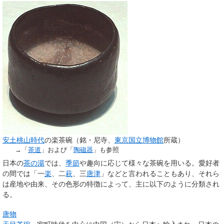
安土桃山時代
の楽茶碗（銘・尼寺、
東京国立博物館
所蔵）
→「
茶道
」および「
陶磁器
」も参照
日本の
茶の湯
では、
季節
や趣向に応じて様々な茶碗を用いる。愛好者
の間では「一
楽
、二
萩
、三
唐津
」などと言われることもあり、それら
は産地や由来、その色形の特徴によって、主に以下のように分類され
る。
唐物