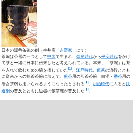
日本の湯呑茶碗の例（牛丼店「
吉野家
」にて）
茶碗は茶器の一つとして
中国
で生まれ、
奈良時代
から
平安時代
をかけ
て茶と一緒に日本に伝来したと考えられている。本来、「茶碗」は茶
[
1
]
を入れて飲むための碗を指していた
。
江戸時代
、
煎茶
の流行ととも
に従来からの抹茶茶碗に加えて、
煎茶
用の煎茶茶碗、白湯・
番茶
用の
[
1
]
湯呑茶碗も用いられるようになったとされる
。
明治時代
に入ると
鉄
[
1
]
道網
の普及とともに磁器の飯茶碗が普及した
。