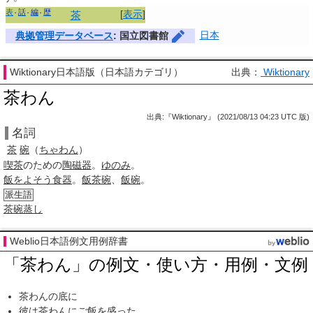
表
話
編
歴
[
表示
]
茶
日本
典拠管理データベース
: 国立図書館
Wiktionary日本語版（日本語カテゴリ）
出典：
Wiktionary
茶わん
出典:『Wiktionary』 (2021/08/13 04:23 UTC 版)
名詞
茶
碗
（
ちゃわん
）
喫茶
のための
陶磁器
。
ゆのみ
。
飯をよそう
食器
。
飯茶碗
、
飯碗
。
派生語
茶碗蒸し
Weblio日本語例文用例辞書
「茶わん」の例文・使い方・用例・文例
茶わんの底に
彼は茶わんに
ご飯
を
盛った