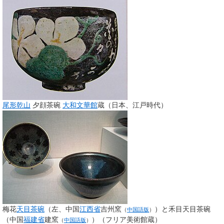
尾形乾山
夕顔茶碗
大和文華館
蔵（日本、江戸時代）
梅花
天目茶碗
（左、中国
江西省
吉州窯
）と禾目天目茶碗
（
中国語版
）
（中国
福建省
建窯
）（フリア美術館蔵）
（
中国語版
）