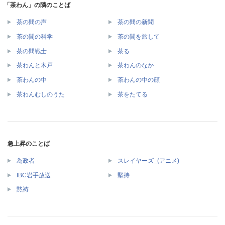
「茶わん」の隣のことば
茶の間の声
茶の間の新聞
茶の間の科学
茶の間を旅して
茶の間戦士
茶る
茶わんと木戸
茶わんのなか
茶わんの中
茶わんの中の顔
茶わんむしのうた
茶をたてる
急上昇のことば
為政者
スレイヤーズ_(アニメ)
IBC岩手放送
堅持
黙祷