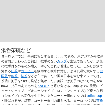
湯呑茶碗など
ヨーロッパでは、茶碗に相当する器は
cup
である。東アジアから喫茶
の習慣が伝わった当初は、把手のない
カップ
が主流であったが、次第
に把手付きのものが増え、やがてこれが普通となった。しかし熱湯で
淹れる
紅茶
や
コーヒー
を飲用する欧米に対し、より低温で賞味する
中
国茶
や
煎茶
、
抹茶
などが主であった中国や日本を含む東アジアでは、
茶碗に把手をつける発想が無かった。英語では把手のないものを
tea
bowl
、把手のあるものを
tea cup
と呼び分ける。
cup
はその後更にビ
ュートシェイプ、ピオニーシェイプ、ロンドンシェイプなど様々な形
（シェイプ）の変化を生じた。またコーヒー用のカップは
coffee cup
と呼ばれるが、紅茶、コーヒー兼用の形もある。ヨーロッパでは
茶托