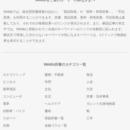
Weblioでは、統合型辞書検索のほかに、「類語辞典」や「英和・和英辞典」、「手話
辞典」を利用することができます。辞書、類語辞典、英和・和英辞典、手話辞典は連
動しており、それぞれの検索結果へのリンクが表示されます。また、解説記事の本文
中では、Weblioに登録されている他のキーワードへのリンクが自動的に貼られます。
解説文で登場した分からないキーワードや気になるキーワードは、1クリックで検索結
果を表示することができます。
Weblio辞書のカテゴリ一覧
カテゴリトップ
建物・不動産
食品
ビジネス
学問
人名
業界用語
文化
方言
コンピュータ
生活
辞書・百科事典
電車
ヘルスケア
タレント出身地検索
自動車・バイク
趣味
船
スポーツ
登録辞書一覧
工学
生物
金融コラム一覧