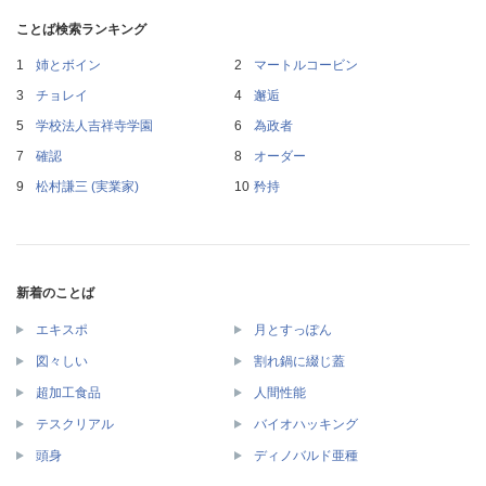
ことば検索ランキング
姉とボイン
マートルコービン
チョレイ
邂逅
学校法人吉祥寺学園
為政者
確認
オーダー
松村謙三 (実業家)
矜持
新着のことば
エキスポ
月とすっぽん
図々しい
割れ鍋に綴じ蓋
超加工食品
人間性能
テスクリアル
バイオハッキング
頭身
ディノバルド亜種