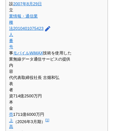
設
2007年
8月29日
立
業
情報・通信業
種
法
2010401075423
人
番
号
事
モバイルWiMAX
技術を使用した
業
無線データ通信サービスの提供
内
容
代
代表取締役社長 古畑和弘
表
者
資
714億2500万円
本
金
売
1711億6000万円
上
[
1
]
（2026年3月期）
高