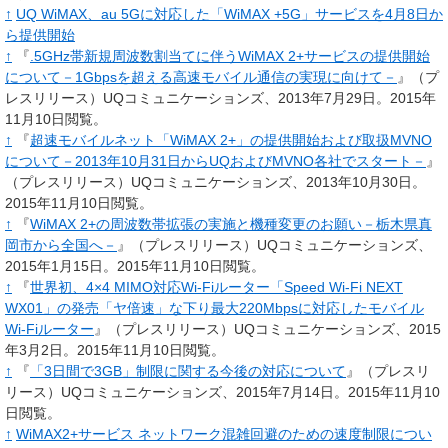
↑
UQ WiMAX、au 5Gに対応した「WiMAX +5G」サービスを4月8日か
ら提供開始
↑
『
.5GHz帯新規周波数割当てに伴うWiMAX 2+サービスの提供開始
について－1Gbpsを超える高速モバイル通信の実現に向けて－
』（プ
レスリリース）UQコミュニケーションズ、2013年7月29日
。
2015年
11月10日閲覧
。
↑
『
超速モバイルネット「WiMAX 2+」の提供開始および取扱MVNO
について－2013年10月31日からUQおよびMVNO各社でスタート－
』
（プレスリリース）UQコミュニケーションズ、2013年10月30日
。
2015年11月10日閲覧
。
↑
『
WiMAX 2+の周波数帯拡張の実施と機種変更のお願い－栃木県真
岡市から全国へ－
』（プレスリリース）UQコミュニケーションズ、
2015年1月15日
。
2015年11月10日閲覧
。
↑
『
世界初、4×4 MIMO対応Wi-Fiルーター「Speed Wi-Fi NEXT
WX01」の発売「ヤ倍速」な下り最大220Mbpsに対応したモバイル
Wi-Fiルーター
』（プレスリリース）UQコミュニケーションズ、2015
年3月2日
。
2015年11月10日閲覧
。
↑
『
「3日間で3GB」制限に関する今後の対応について
』（プレスリ
リース）UQコミュニケーションズ、2015年7月14日
。
2015年11月10
日閲覧
。
↑
WiMAX2+サービス ネットワーク混雑回避のための速度制限につい