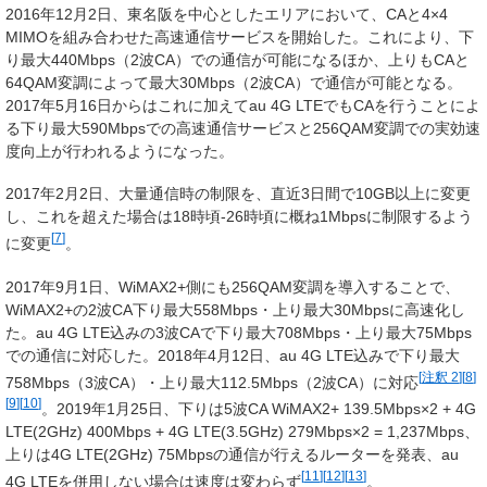
2016年12月2日、東名阪を中心としたエリアにおいて、CAと4×4
MIMOを組み合わせた高速通信サービスを開始した。これにより、下
り最大440Mbps（2波CA）での通信が可能になるほか、上りもCAと
64QAM変調によって最大30Mbps（2波CA）で通信が可能となる。
2017年5月16日からはこれに加えてau 4G LTEでもCAを行うことによ
る下り最大590Mbpsでの高速通信サービスと256QAM変調での実効速
度向上が行われるようになった。
2017年2月2日、大量通信時の制限を、直近3日間で10GB以上に変更
し、これを超えた場合は18時頃-26時頃に概ね1Mbpsに制限するよう
[
7
]
に変更
。
2017年9月1日、WiMAX2+側にも256QAM変調を導入することで、
WiMAX2+の2波CA下り最大558Mbps・上り最大30Mbpsに高速化し
た。au 4G LTE込みの3波CAで下り最大708Mbps・上り最大75Mbps
での通信に対応した。2018年4月12日、au 4G LTE込みで下り最大
[
注釈 2
]
[
8
]
758Mbps（3波CA）・上り最大112.5Mbps（2波CA）に対応
[
9
]
[
10
]
。2019年1月25日、下りは5波CA WiMAX2+ 139.5Mbps×2 + 4G
LTE(2GHz) 400Mbps + 4G LTE(3.5GHz) 279Mbps×2 = 1,237Mbps、
上りは4G LTE(2GHz) 75Mbpsの通信が行えるルーターを発表、au
[
11
]
[
12
]
[
13
]
4G LTEを併用しない場合は速度は変わらず
。