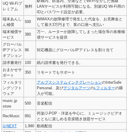
駅構内、鉄道内、空港などでWi-Fiを介した無線
UQ Wi-Fiプ
無料
LANサービスが利用可能になる。別途UQ Wi-Fi用の
レミアム
IDとパスワード設定が必要。
端末あんし
WiMAXの故障修理で発生した代金を、お見舞金と
500
ん補償
して最大3万円まで、客の口座へ支払い
端末補償サ
万一、ルーターが故障してしまった場合等の各種補
380
ービス
償サービスを提供
グローバル
IPアドレス
96
対応機器にグローバルIPアドレスを割り当て
オプション
請求書発行
100
紙の請求書を発行できる。
おまかせサ
350
リモートでもサポート
ポート
フィルタリ
アルプスシステムインテグレーション
のInterSafe
ングソフト
Personal、及び
デジタルアーツ
の
i-フィルター
の購
ウェア
入が可能。
music.jp
500
音楽配信
store
邦楽/J-POP・洋楽を中心に、ミュージックビデオ
RecMusic
891
とともに楽しめる音楽聴き放題サービス
U-NEXT
1,990
動画配信