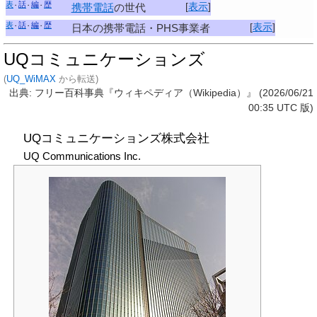
表
話
編
歴
[
表示
]
携帯電話
の世代
表
話
編
歴
[
表示
]
日本の携帯電話・PHS事業者
UQコミュニケーションズ
(
UQ_WiMAX
から転送)
出典: フリー百科事典『ウィキペディア（Wikipedia）』 (2026/06/21
00:35 UTC 版)
UQコミュニケーションズ株式会社
UQ Communications Inc.