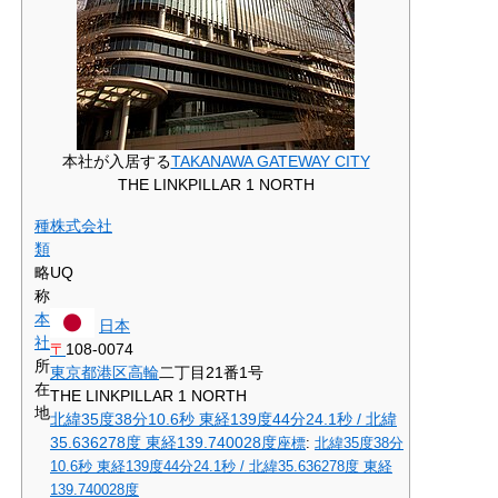
本社が入居する
TAKANAWA GATEWAY CITY
THE LINKPILLAR 1 NORTH
種
株式会社
類
略
UQ
称
本
日本
社
〒
108-0074
所
東京都
港区
高輪
二丁目21番1号
在
THE LINKPILLAR 1 NORTH
地
北緯35度38分10.6秒
東経139度44分24.1秒
/
北緯
35.636278度 東経139.740028度
座標
:
北緯35度38分
10.6秒
東経139度44分24.1秒
/
北緯35.636278度 東経
139.740028度