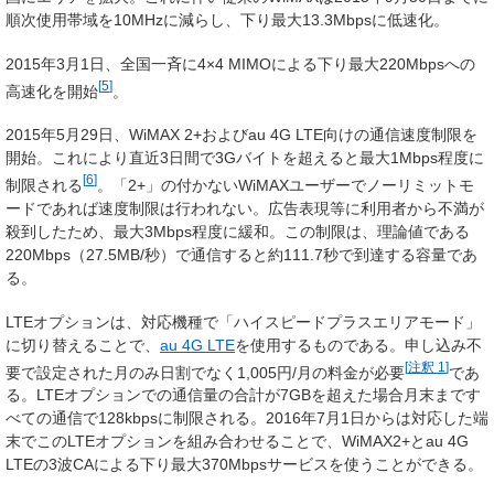
順次使用帯域を10MHzに減らし、下り最大13.3Mbpsに低速化。
2015年3月1日、全国一斉に4×4 MIMOによる下り最大220Mbpsへの
[
5
]
高速化を開始
。
2015年5月29日、WiMAX 2+およびau 4G LTE向けの通信速度制限を
開始。これにより直近3日間で3Gバイトを超えると最大1Mbps程度に
[
6
]
制限される
。「2+」の付かないWiMAXユーザーでノーリミットモ
ードであれば速度制限は行われない。広告表現等に利用者から不満が
殺到したため、最大3Mbps程度に緩和。この制限は、理論値である
220Mbps（27.5MB/秒）で通信すると約111.7秒で到達する容量であ
る。
LTEオプションは、対応機種で「ハイスピードプラスエリアモード」
に切り替えることで、
au 4G LTE
を使用するものである。申し込み不
[
注釈 1
]
要で設定された月のみ日割でなく1,005円/月の料金が必要
であ
る。LTEオプションでの通信量の合計が7GBを超えた場合月末まです
べての通信で128kbpsに制限される。2016年7月1日からは対応した端
末でこのLTEオプションを組み合わせることで、WiMAX2+とau 4G
LTEの3波CAによる下り最大370Mbpsサービスを使うことができる。