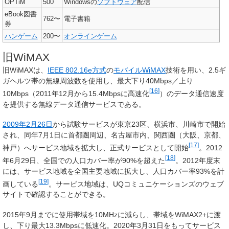
OPTiM
500
Windowsの
ソフトウェア
配信
eBook図書
762〜
電子書籍
券
ハンゲーム
200〜
オンラインゲーム
旧WiMAX
旧WiMAXは、
IEEE 802.16e方式
の
モバイルWiMAX
技術を用い、2.5ギ
ガヘルツ帯の無線周波数を使用し、最大下り40Mbps／上り
[
16
]
10Mbps（2011年12月から15.4Mbpsに高速化
）のデータ通信速度
を提供する無線データ通信サービスである。
2009年
2月26日
から試験サービスが東京23区、横浜市、川崎市で開始
され、同年7月1日に首都圏周辺、名古屋市内、関西圏（大阪、京都、
[
17
]
神戸）へサービス地域を拡大し、正式サービスとして開始
。2012
[
18
]
年6月29日、全国での人口カバー率が90%を超えた
。2012年度末
には、サービス地域を全国主要地域に拡大し、人口カバー率93%を計
[
19
]
画している
。サービス地域は、UQコミュニケーションズのウェブ
サイトで確認することができる。
2015年9月までに使用帯域を10MHzに減らし、帯域をWiMAX2+に渡
し、下り最大13.3Mbpsに低速化。2020年3月31日をもってサービス