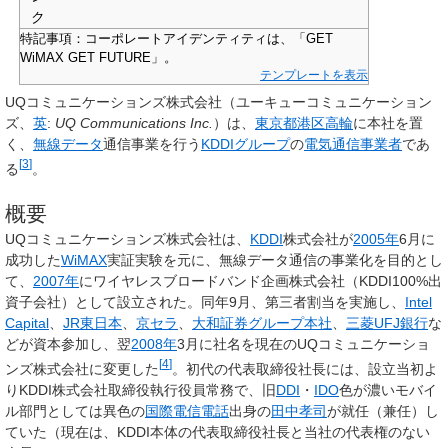
ク
特記事項：コーポレートアイデンティティは、「GET
WiMAX GET FUTURE」。
テンプレートを表示
UQコミュニケーションズ株式会社
（ユーキューコミュニケーション
ズ、
英
:
UQ Communications Inc.
）は、
東京都
港区
高輪
に本社を置
く、
無線データ
通信事業を行う
KDDIグループ
の
電気通信事業者
であ
[
3
]
る
。
概要
UQコミュニケーションズ株式会社は、
KDDI
株式会社が
2005年
6月に
成功した
WiMAX
実証実験を元に、無線データ通信の事業化を目的とし
て、
2007年
にワイヤレスブロードバンド企画株式会社（KDDI100%出
資子会社）として設立された。同年9月、第三者割当を実施し、
Intel
Capital
、
JR東日本
、
京セラ
、
大和証券グループ本社
、
三菱UFJ銀行
な
どが資本参加し、翌
2008年
3月に社名を現在のUQコミュニケーショ
[
4
]
ンズ株式会社に変更した
。初代の代表取締役社長には、設立当初よ
りKDDI株式会社取締役執行役員常務で、旧
DDI
・
IDO
色が濃いモバイ
ル部門としては異色の
国際電信電話
出身の
田中孝司
が就任（兼任）し
ていた（現在は、KDDI本体の代表取締役社長と当社の代表権のない