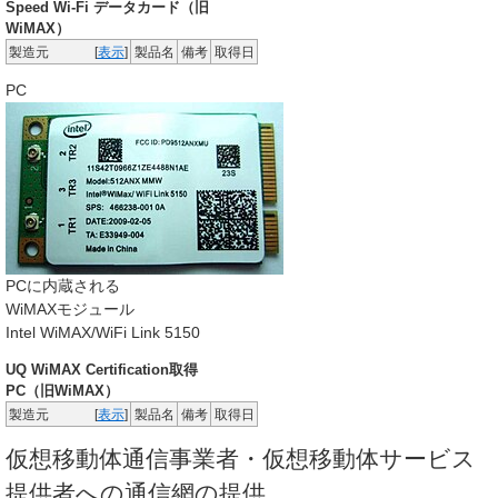
Speed Wi-Fi データカード（旧
WiMAX）
製造元
[
表示
]
製品名
備考
取得日
PC
PCに内蔵される
WiMAXモジュール
Intel WiMAX/WiFi Link 5150
UQ WiMAX Certification取得
PC（旧WiMAX）
製造元
[
表示
]
製品名
備考
取得日
仮想移動体通信事業者・仮想移動体サービス
提供者への通信網の提供