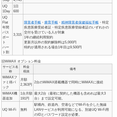
UQ
1日
1Day
600
UQ
Flat
障害者手帳
・
療育手帳
・
精神障害者保健福祉手帳
・特定
年間
疾患医療受給者証・特定疾患医療登録者証のいずれかの
パス
交付を受けている人が対象
3,315
ポー
1年の継続利用契約
ト
更新月以外の契約解除料は5,000円
ハー
特約が適用される場合1年目は9,500円
ト割
旧WiMAX オプション料金
サービス名
料金
備考
称
税抜
WiMAXフ
月額
ァミ得パ
2台のWiMAX搭載機器で同時にWiMAXに接続
2,363円
ック
WiMAX機
1台月額
最大2台（最初に契約した機器も含めれば最大3
器追加
191円
台）まで設定可能。
駅構内、鉄道内、空港などでWi-Fiを介した無線
UQ Wi-Fi
無料
LANサービスが利用可能になる。別途UQ Wi-Fi用
のIDとパスワード設定が必要。