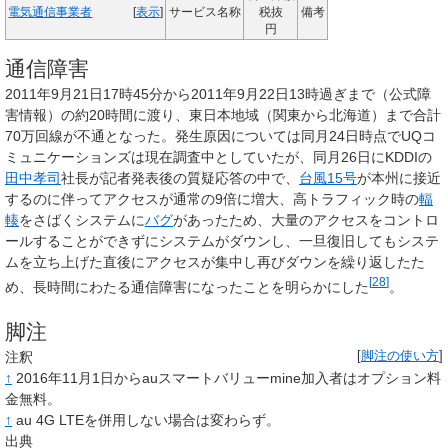
電気通信事業者
[
表示
]
サービス名称
税抜
備考
円
通信障害
2011年9月21日17時45分から2011年9月22日13時過ぎまで（公式障
害情報）の約20時間に渡り、東日本地域（関東から北海道）まで合計
70万回線が不通となった。発生原因については同月24日時点でUQコ
ミュニケーションズは現在調査中としていたが、同月26日にKDDIの
田中孝司
社長が記者発表後の質疑応答の中で、
台風15号
が本州に接近
するのに伴ってアクセスが通常の9倍に増大、高トラフィック時の
輻
輳
をさばくシステムに
バグ
があったため、大量のアクセスをコントロ
ールすることができずにシステムがダウンし、一旦復旧してもシステ
ムを立ち上げた直後にアクセスが集中し再びダウンを繰り返したた
[
28
]
め、長時間にわたる通信障害になったことを明らかにした
。
脚注
注釈
[
脚注の使い方
]
↑
2016年11月1日からauスマートバリューmine加入者はオプション料
金無料。
↑
au 4G LTEを併用しない場合は変わらず。
出典