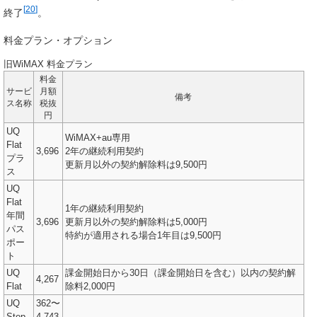
[
20
]
終了
。
料金プラン・オプション
旧WiMAX 料金プラン
料金
サービ
月額
備考
ス名称
税抜
円
UQ
WiMAX+au専用
Flat
3,696
2年の継続利用契約
プラ
更新月以外の契約解除料は9,500円
ス
UQ
Flat
1年の継続利用契約
年間
3,696
更新月以外の契約解除料は5,000円
パス
特約が適用される場合1年目は9,500円
ポー
ト
UQ
課金開始日から30日（課金開始日を含む）以内の契約解
4,267
Flat
除料2,000円
UQ
362〜
Step
4,743