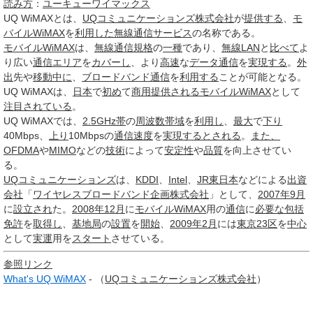
読み方
：
ユーキューワイマックス
UQ WiMAX
とは、
UQコミュニケーションズ株式会社
が
提供する
、
モ
バイルWiMAX
を
利用した
無線通信
サービス
の名称である。
モバイルWiMAX
は、
無線通信
規格
の
一種
であり、
無線LAN
と
比べて
よ
り広い
通信
エリア
を
カバーし
、より
高速
な
データ通信
を
実現する
。
外
出
先や
移動
中に
、
ブロードバンド
通信
を
利用する
ことが可能となる。
UQ WiMAXは、
日本
で
初め
て
商用
提供される
モバイルWiMAX
として
注目されている
。
UQ WiMAXでは、
2.5GHz帯
の
周波数帯域
を
利用し
、
最大
で
下り
40Mbps、
上り
10Mbpsの
通信速度
を
実現する
とされる
。
また、
OFDMA
や
MIMO
などの
技術
によって
安定性
や
品質
を向上させてい
る。
UQコミュニケーションズ
は、
KDDI
、
Intel
、
JR東日本
などによる
出資
会社
「
ワイヤレスブロードバンド企画株式会社
」として、
2007年9月
に
設立され
た。
2008年12月
に
モバイルWiMAX
用の
通信
に
必要な
包括
免許
を
取得し
、
基地局
の
設置
を
開始
、
2009年2月
には
東京23区
を
中心
として
実運
用を
スタート
させている。
参照リンク
What's UQ WiMAX
- （
UQコミュニケーションズ株式会社
）