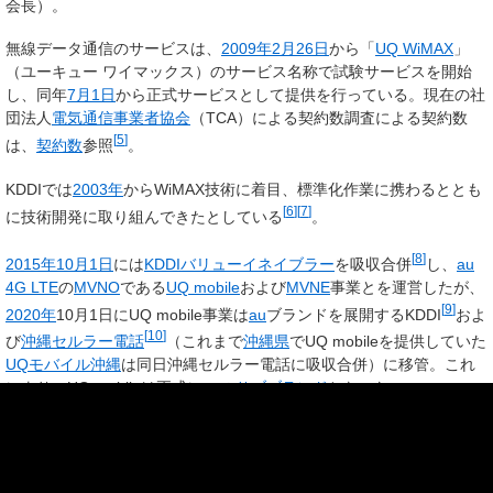
会長）。
無線データ通信のサービスは、
2009年
2月26日
から「
UQ WiMAX
」
（ユーキュー ワイマックス）のサービス名称で試験サービスを開始
し、同年
7月1日
から正式サービスとして提供を行っている。現在の社
団法人
電気通信事業者協会
（TCA）による契約数調査による契約数
[
5
]
は、
契約数
参照
。
KDDIでは
2003年
からWiMAX技術に着目、標準化作業に携わるととも
[
6
]
[
7
]
に技術開発に取り組んできたとしている
。
[
8
]
2015年
10月1日
には
KDDIバリューイネイブラー
を吸収合併
し、
au
4G LTE
の
MVNO
である
UQ mobile
および
MVNE
事業とを運営したが、
[
9
]
2020年
10月1日にUQ mobile事業は
au
ブランドを展開するKDDI
およ
[
10
]
び
沖縄セルラー電話
（これまで
沖縄県
でUQ mobileを提供していた
UQモバイル沖縄
は同日沖縄セルラー電話に吸収合併）に移管。これ
により、UQ mobileは正式にauの
サブブランド
となった。
社名の由来
社名の「UQ」は、普遍的と高品質=
U
niversal
Q
ualityの頭文字から名
付けられた。かつ「U」には、ユビキタス=
U
biquitous、「Q」には、