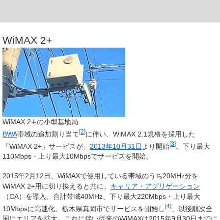
WiMAX 2+
WiMAX 2∔の小型基地局
[
2
]
BWA
帯域の追加割り当て
に伴い、WiMAX 2.1規格を採用した
[
3
]
「
WiMAX 2+
」サービスが、
2013年
10月31日
より開始
。下り最大
110Mbps・上り最大10Mbpsでサービスを開始。
2015年2月12日、WiMAXで使用している帯域のうち20MHz分を
WiMAX 2+用に切り換えると共に、
キャリア・アグリゲーション
（CA）を導入、合計帯域40MHz、下り最大220Mbps・上り最大
[
4
]
10Mbpsに高速化。栃木県真岡市でサービスを開始し
、以後順次全
国にエリアを拡大。これに伴い従来のWiMAXは2015年9月30日までに