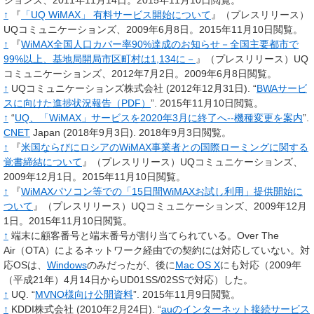
ションズ、2011年11月14日
。
2015年11月10日閲覧
。
↑
『
「UQ WiMAX」 有料サービス開始について
』（プレスリリース）
UQコミュニケーションズ、2009年6月8日
。
2015年11月10日閲覧
。
↑
『
WiMAX全国人口カバー率90%達成のお知らせ－全国主要都市で
99%以上、基地局開局市区町村は1,134に－
』（プレスリリース）UQ
コミュニケーションズ、2012年7月2日
。
2009年6月8日閲覧
。
↑
UQコミュニケーションズ株式会社
(2012年12月31日).
“
BWAサービ
スに向けた進捗状況報告（PDF）
”.
2015年11月10日閲覧。
↑
“
UQ、「WiMAX」サービスを2020年3月に終了へ--機種変更を案内
”.
CNET
Japan
(2018年9月3日).
2018年9月3日閲覧。
↑
『
米国ならびにロシアのWiMAX事業者との国際ローミングに関する
覚書締結について
』（プレスリリース）UQコミュニケーションズ、
2009年12月1日
。
2015年11月10日閲覧
。
↑
『
WiMAXパソコン等での「15日間WiMAXお試し利用」提供開始に
ついて
』（プレスリリース）UQコミュニケーションズ、2009年12月
1日
。
2015年11月10日閲覧
。
↑
端末に顧客番号と端末番号が割り当てられている。Over The
Air（OTA）によるネットワーク経由での契約には対応していない。対
応OSは、
Windows
のみだったが、後に
Mac OS X
にも対応（2009年
（平成21年）4月14日からUD01SS/02SSで対応）した。
↑
UQ.
“
MVNO様向け公開資料
”.
2015年11月9日閲覧。
↑
KDDI株式会社
(2010年2月24日).
“
auのインターネット接続サービス