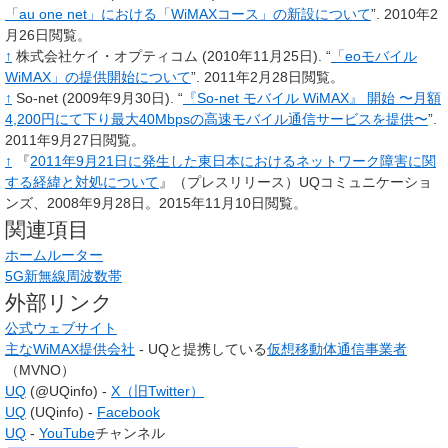
「au one net」における「WiMAXコース」の新設について
”.
2010年2
月26日閲覧。
↑
株式会社ケイ・オプティコム
(2010年11月25日).
“
「eoモバイル
WiMAX」の提供開始について
”.
2011年2月28日閲覧。
↑
So-net
(2009年9月30日).
“
『So-net モバイル WiMAX』 開始 〜月額
4,200円にて下り最大40Mbpsの高速モバイル通信サービスを提供〜
”.
2011年9月27日閲覧。
↑
『
2011年9月21日に発生した東日本におけるネットワーク障害に関
する経緯と対処について
』（プレスリリース）UQコミュニケーショ
ンズ、2008年9月28日
。
2015年11月10日閲覧
。
関連項目
ホームルーター
5G新無線周波数帯
外部リンク
公式ウェブサイト
主なWiMAX提供会社
- UQと提携している
仮想移動体通信事業者
（MVNO）
UQ
(@UQinfo) -
X（旧Twitter）
UQ
(UQinfo) -
Facebook
UQ
-
YouTube
チャンネル