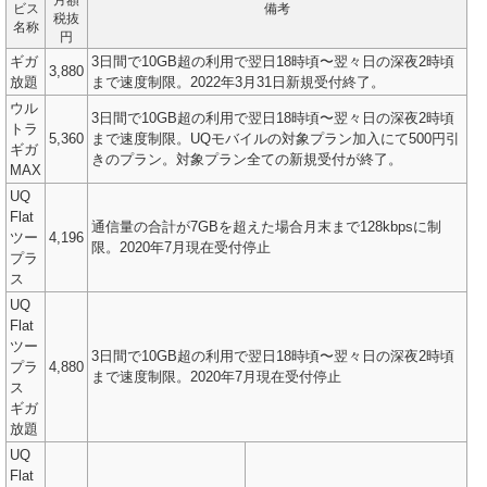
ビス
備考
税抜
名称
円
ギガ
3日間で10GB超の利用で翌日18時頃〜翌々日の深夜2時頃
3,880
放題
まで速度制限。2022年3月31日新規受付終了。
ウル
3日間で10GB超の利用で翌日18時頃〜翌々日の深夜2時頃
トラ
5,360
まで速度制限。UQモバイルの対象プラン加入にて500円引
ギガ
きのプラン。対象プラン全ての新規受付が終了。
MAX
UQ
Flat
通信量の合計が7GBを超えた場合月末まで128kbpsに制
ツー
4,196
限。2020年7月現在受付停止
プラ
ス
UQ
Flat
ツー
3日間で10GB超の利用で翌日18時頃〜翌々日の深夜2時頃
プラ
4,880
まで速度制限。2020年7月現在受付停止
ス
ギガ
放題
UQ
Flat