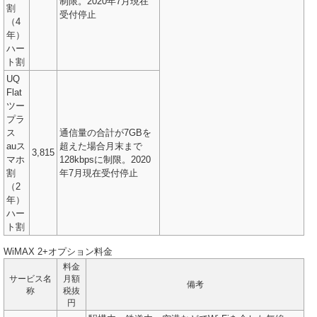
制限。2020年7月現在
割
受付停止
（4
年）
ハー
ト割
UQ
Flat
ツー
プラ
ス
通信量の合計が7GBを
auス
超えた場合月末まで
3,815
マホ
128kbpsに制限。2020
割
年7月現在受付停止
（2
年）
ハー
ト割
WiMAX 2+オプション料金
料金
サービス名
月額
備考
称
税抜
円