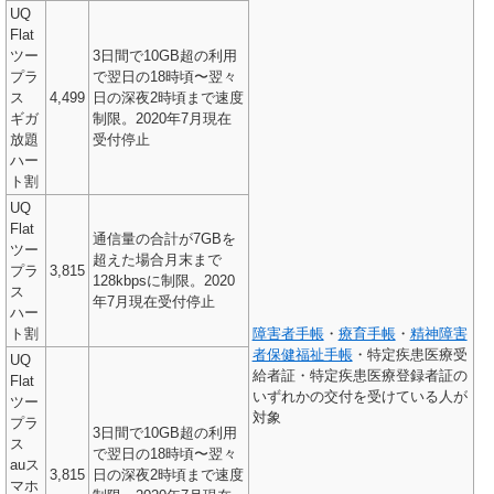
UQ
Flat
ツー
3日間で10GB超の利用
プラ
で翌日の18時頃〜翌々
ス
4,499
日の深夜2時頃まで速度
ギガ
制限。2020年7月現在
放題
受付停止
ハー
ト割
UQ
Flat
通信量の合計が7GBを
ツー
超えた場合月末まで
プラ
3,815
128kbpsに制限。2020
ス
年7月現在受付停止
ハー
ト割
障害者手帳
・
療育手帳
・
精神障害
者保健福祉手帳
・特定疾患医療受
UQ
給者証・特定疾患医療登録者証の
Flat
いずれかの交付を受けている人が
ツー
対象
プラ
3日間で10GB超の利用
ス
で翌日の18時頃〜翌々
auス
3,815
日の深夜2時頃まで速度
マホ