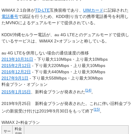
WiMAX 2.1自体が
TD-LTE
互換規格であり、
UIMカード
に記録された
電話番号
で認証を行うため、KDDI割り当ての携帯電話番号を利用し
たMVNOによるデュアルモードで提供されている。
KDDI/沖縄セルラー電話が、au 4G LTEとのデュアルモードで提供し
ているサービスは、WiMAX 2+オプションと称している。
au 4G LTEを併用しない場合の通信速度の推移
2013年
10月31日
- 下り最大110Mbps・上り最大10Mbps
2015年
2月12日
- 下り最大220Mbps・上り最大10Mbps
2016年
12月2日
- 下り最大440Mbps・上り最大30Mbps
2017年
9月1日
- 下り最大558Mbps・上り最大30Mbps
料金プラン・オプション
[
14
]
2015年
1月15日
、新料金プランが発表された
。
2019年9月25日 新料金プランが発表された。これに伴い旧料金プラ
[
15
]
ンの新規受け付けは2019年9月30日をもって終了
。
WiMAX 2+料金プラン
料金
サー
月額