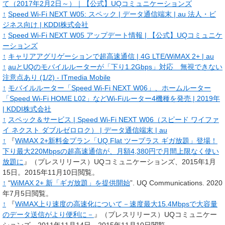
て（2017年2月2日～）｜【公式】UQコミュニケーションズ
↑
Speed Wi-Fi NEXT W05: スペック | データ通信端末 | au 法人・ビ
ジネス向け | KDDI株式会社
↑
Speed Wi-Fi NEXT W05 アップデート情報 | 【公式】UQコミュニケ
ーションズ
↑
キャリアアグリゲーションで超高速通信 | 4G LTE/WiMAX 2+ | au
↑
auとUQのモバイルルーターが「下り1.2Gbps」対応 無視できない
注意点あり (1/2) - ITmedia Mobile
↑
モバイルルーター「Speed Wi-Fi NEXT W06」、ホームルーター
「Speed Wi-Fi HOME L02」などWi-Fiルーター4機種を発売 | 2019年
| KDDI株式会社
↑
スペック＆サービス | Speed Wi-Fi NEXT W06（スピード ワイファ
イ ネクスト ダブルゼロロク） | データ通信端末 | au
↑
『
WiMAX 2+新料金プラン「UQ Flat ツープラス ギガ放題」登場！
下り最大220Mbpsの超高速通信が、月額4,380円で月間上限なく使い
放題に
』（プレスリリース）UQコミュニケーションズ、2015年1月
15日
。
2015年11月10日閲覧
。
↑
“
WiMAX 2+ 新「ギガ放題」を提供開始
”.
UQ Communications.
2020
年7月5日閲覧。
↑
『
WiMAX上り速度の高速化について－速度最大15.4Mbpsで大容量
のデータ送信がより便利に－
』（プレスリリース）UQコミュニケー