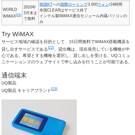
韓国
KT
への
国際ローミング
3,000
ウォン
/24時間
2010年
WORLD
米国CLEARはサービス終了
3月末ま
[
21
]
インテル製WiMAX通信モジュール内蔵パソコンの
WiMAX
で無料
み
Try WiMAX
サービス地域の確認を目的として、15日間無料でWiMAX搭載機器を
[
22
]
貸し出すサービスである
。貸出機は、現在発売している機種が中
心である。希望とする機種を選択し、貸し出しを受ける。UQコミュ
ニケーションズのウェブサイトで申し込みを行うことが可能である。
通信端末
UQ製品
[
23
]
UQ製品 キャリアブランド