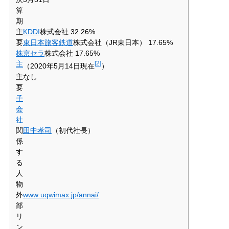
算
期
主
KDDI
株式会社 32.26%
要
東日本旅客鉄道
株式会社（JR東日本） 17.65%
株
京セラ
株式会社 17.65%
主
[
2
]
（2020年5月14日現在
）
主
なし
要
子
会
社
関
田中孝司
（初代社長）
係
す
る
人
物
外
www
.uqwimax
.jp
/annai
/
部
リ
ン