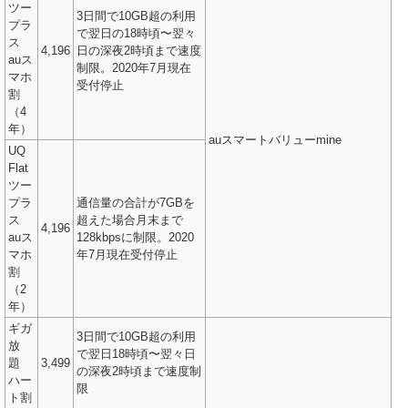
ツー
3日間で10GB超の利用
プラ
で翌日の18時頃〜翌々
ス
4,196
日の深夜2時頃まで速度
auス
制限。2020年7月現在
マホ
受付停止
割
（4
年）
auスマートバリューmine
UQ
Flat
ツー
プラ
通信量の合計が7GBを
ス
超えた場合月末まで
4,196
auス
128kbpsに制限。2020
マホ
年7月現在受付停止
割
（2
年）
ギガ
3日間で10GB超の利用
放
で翌日18時頃〜翌々日
題
3,499
の深夜2時頃まで速度制
ハー
限
ト割