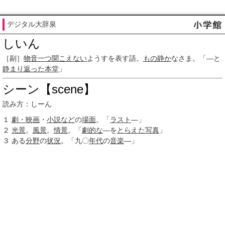
デジタル大辞泉
しいん
［副］
物音
一つ
聞こえない
ようすを表す語。
もの静か
なさま。「―と
静まり返った
本堂
」
シーン【scene】
読み方：しーん
１
劇・映画
・
小説など
の
場面
。「
ラスト
―」
２
光景
。
風景
。
情景
。「
劇的な
―を
とらえた
写真
」
３
ある
分野
の
状況
。「九〇
年代
の
音楽
―」