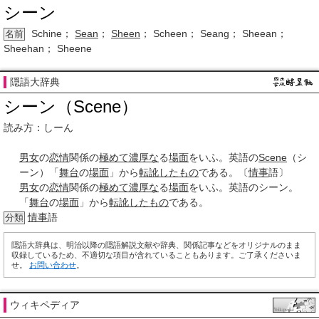
シーン
Schine；
Sean
；
Sheen
； Scheen； Seang； Sheean；
名前
Sheehan； Sheene
隠語大辞典
シーン（Scene）
読み方：しーん
男女
の
恋情
関係の
極めて
濃厚な
る
場面
をいふ。英語の
Scene
（シ
ーン）「
舞台
の
場面
」から
転訛
したもの
である。〔
情事
語〕
男女
の
恋情
関係の
極めて
濃厚な
る
場面
をいふ。英語のシーン。
「
舞台
の
場面
」から
転訛
したもの
である。
情事
語
分類
隠語大辞典は、明治以降の隠語解説文献や辞典、関係記事などをオリジナルのまま
収録しているため、不適切な項目が含れていることもあります。ご了承くださいま
せ。
お問い合わせ
。
ウィキペディア