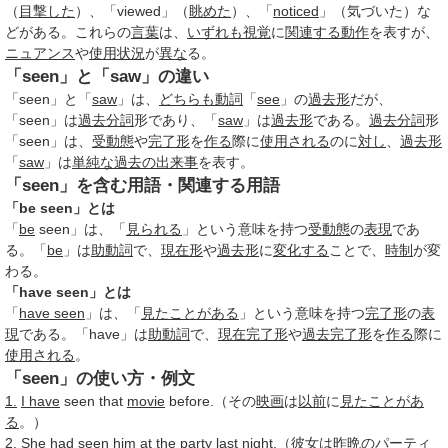
（
目撃した
）、「viewed」（
眺めた
）、「
noticed
」（気づいた）な
どがある。これらの
言葉
は、
いずれも
視覚
に
関連する
動作
を表すが、
ニュアンス
や
使用状況
が
異な
る。
「seen」と「saw」の違い
「seen」と「
saw
」は、
どちらも
動詞
「
see
」の
過去形
だが、
「seen」は
過去分詞
形であり、「
saw
」は
過去形
である。
過去分詞
形
「seen」は、
受動態
や
完了形
を
作る
際に
使用される
のに
対し
、
過去形
「
saw
」は
単純な
過去の出来事
を表す。
「seen」を含む用語・関連する用語
「be seen」とは
「
be
seen」は、「
見られる
」という意味を持つ
受動態
の
表現
であ
る。「
be
」は
助動詞
で、
現在形
や
過去形
に
変化する
ことで、
時制
が変
わる。
「have seen」とは
「
have seen
」は、「
見た
ことがある
」という意味を持つ
完了形
の
表
現
である。「have」は
助動詞
で、
現在完了形
や
過去完了形
を
作る
際に
使用される
。
「seen」の使い方・例文
1.
I have
seen that
movie
before.（その
映画
は
以前
に
見た
ことがあ
る
。）
2. She had seen him
at the
party
last
night.（彼女は
昨晩
の
パーティ