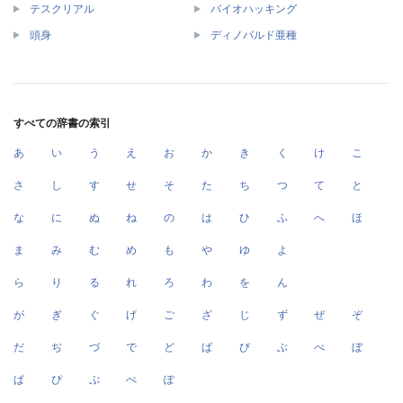
テスクリアル
バイオハッキング
頭身
ディノバルド亜種
すべての辞書の索引
あ
い
う
え
お
か
き
く
け
こ
さ
し
す
せ
そ
た
ち
つ
て
と
な
に
ぬ
ね
の
は
ひ
ふ
へ
ほ
ま
み
む
め
も
や
ゆ
よ
ら
り
る
れ
ろ
わ
を
ん
が
ぎ
ぐ
げ
ご
ざ
じ
ず
ぜ
ぞ
だ
ぢ
づ
で
ど
ば
び
ぶ
べ
ぼ
ぱ
ぴ
ぷ
ぺ
ぽ