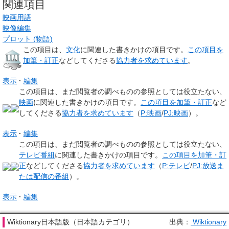
関連項目
映画用語
映像編集
プロット (物語)
この項目は、
文化
に関連した
書きかけの項目
です。
この項目を
加筆・訂正
などしてくださる
協力者を求めています
。
表示
編集
この項目は、まだ閲覧者の調べものの参照としては役立たない、
映画
に関連した
書きかけの項目
です。
この項目を加筆・訂正
など
してくださる
協力者を求めています
（
P:映画
/
PJ:映画
）。
表示
編集
この項目は、まだ閲覧者の調べものの参照としては役立たない、
テレビ番組
に関連した
書きかけの項目
です。
この項目を加筆・訂
正
などしてくださる
協力者を求めています
（
P:テレビ
/
PJ:放送ま
たは配信の番組
）。
表示
編集
Wiktionary日本語版（日本語カテゴリ）
出典：
Wiktionary