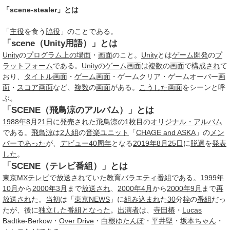
「scene-stealer」とは
「
主役
を食う
脇役
」のことである。
「scene（Unity用語）」とは
Unity
の
プログラム
上の
場面
・
画面
のこと。
Unity
とは
ゲーム開発
の
プ
ラットフォーム
である。
Unity
の
ゲーム画面
は
複数
の
画面
で
構成され
て
おり、
タイトル画面
・
ゲーム画面
・ゲームクリア・ゲームオーバー
画
面
・
スコア
画面
など、
複数
の
画面
がある。
こうした
画面
をシーンと呼
ぶ。
「SCENE（飛鳥涼のアルバム）」とは
1988年8月
21日
に
発売され
た
飛鳥涼
の
1枚
目の
オリジナル・アルバム
である。
飛鳥涼
は
2人組
の
音楽ユニット
「
CHAGE and ASKA
」の
メン
バー
であった
が、
デビュー40周年
となる
2019年8月
25日
に
脱退
を
発表
した
。
「SCENE（テレビ番組）」とは
東京MXテレビ
で
放送され
ていた
教育
バラエティ番組
である。
1999年
10月
から
2000年3月
まで
放送され
、
2000年4月
から
2000年9月
まで
再
放送され
た。
当初
は「
東京NEWS
」に
組み込まれ
た
30
分
枠
の
番組
だっ
たが、後に
独立した
番組
となった
。
出演者
は、
寺田椿
・
Lucas
Badtke-Berkow・
Over Drive
・
白根ゆたんぽ
・
平井堅
・
坂本ちゃん
・