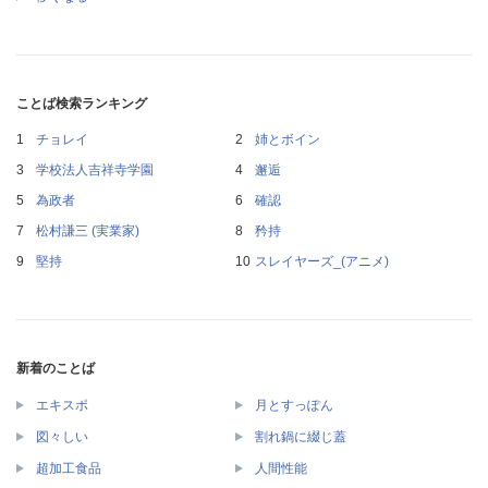
ことば検索ランキング
チョレイ
姉とボイン
学校法人吉祥寺学園
邂逅
為政者
確認
松村謙三 (実業家)
矜持
堅持
スレイヤーズ_(アニメ)
新着のことば
エキスポ
月とすっぽん
図々しい
割れ鍋に綴じ蓋
超加工食品
人間性能