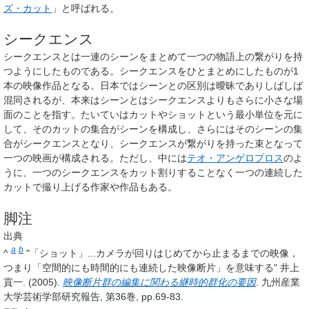
ズ・カット
」と呼ばれる。
シークエンス
シークエンスとは一連のシーンをまとめて一つの物語上の繋がりを持
つようにしたものである。シークエンスをひとまとめにしたものが1
本の映像作品となる。日本ではシーンとの区別は曖昧でありしばしば
混同されるが、本来はシーンとはシークエンスよりもさらに小さな場
面のことを指す。たいていはカットやショットという最小単位を元に
して、そのカットの集合がシーンを構成し、さらにはそのシーンの集
合がシークエンスとなり、シークエンスが繋がりを持った束となって
一つの映画が構成される。ただし、中には
テオ・アンゲロプロス
のよ
うに、一つのシークエンスをカット割りすることなく一つの連続した
カットで撮り上げる作家や作品もある。
脚注
出典
a
b
^
"「ショット」...カメラが回りはじめてから止まるまでの映像，
つまり「空間的にも時間的にも連続した映像断片」を意味する" 井上
貢一. (2005).
映像断片群の編集に関わる継時的群化の要因
. 九州産業
大学芸術学部研究報告, 第36巻, pp.69-83.