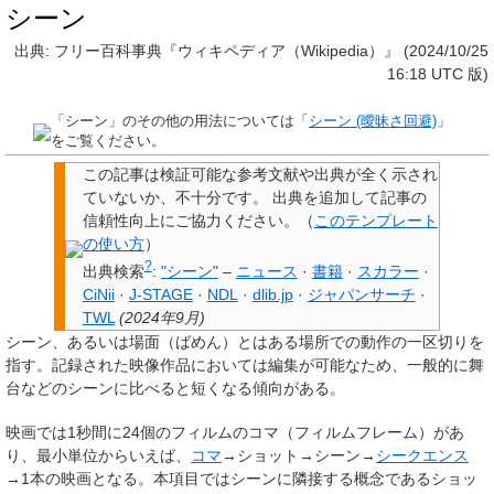
シーン
出典: フリー百科事典『ウィキペディア（Wikipedia）』 (2024/10/25
16:18 UTC 版)
「
シーン
」のその他の用法については「
シーン (曖昧さ回避)
」
をご覧ください。
この記事は検証可能な参考文献や出典が全く示され
ていないか、不十分です。
出典を追加して記事の
信頼性向上にご協力ください。
（
このテンプレート
の使い方
）
?
出典検索
:
"シーン"
–
ニュース
·
書籍
·
スカラー
·
CiNii
·
J-STAGE
·
NDL
·
dlib.jp
·
ジャパンサーチ
·
TWL
(
2024年9月
)
シーン
、あるいは
場面
（ばめん）とはある場所での動作の一区切りを
指す。記録された映像作品においては編集が可能なため、一般的に舞
台などのシーンに比べると短くなる傾向がある。
映画では1秒間に24個のフィルムのコマ（フィルムフレーム）があ
り、最小単位からいえば、
コマ
→ショット→
シーン
→
シークエンス
→1本の映画となる。本項目ではシーンに隣接する概念であるショッ