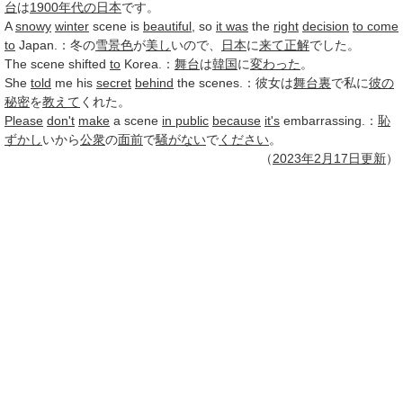
台
は
1900年代の日本
です。
A
snowy
winter
scene is
beautiful
, so
it was
the
right
decision
to come
to
Japan.：冬の
雪景色
が
美し
いので、
日本
に
来て
正解
でした。
The scene shifted
to
Korea.：
舞台
は
韓国
に
変わった
。
She
told
me his
secret
behind
the scenes.：彼女は
舞台裏
で私に
彼の
秘密
を
教えて
くれた。
Please
don't
make
a scene
in public
because
it's
embarrassing.：
恥
ずかし
いから
公衆
の
面前
で
騒がない
で
ください
。
（
2023年
2月17日
更新
）