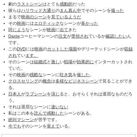
劇の
ラストシーン
はとても
感動的
だった
彼らは
ハリウッド大通り
の
まん真ん中
でそのシーンを
撮った
まるで
映画のシーン
を
見て
いるようだ
その
映画
には
エロティック
なシーンが
多かった
同じよう
なシーンが
映画
に
出て
きた
Dante
コーヒーマシーンの
注文
が
受領され
ているか
確認したい
ん
です。
この
DVD
には
映画
の
カットした
場面
やデリーテッドシーンが
収録
され
てい
ます。
そのシーンは
結婚式
と
激し
い
戦場
が
効果的に
インターカットされ
ていた。
その
映画
の
残酷な
シーンに
吐き気
を
催した
。
クロスセリング
の
概念
は
多様な
ビジネスシーン
で見ることができ
る。
日本人
が
ラブシーン
を
演じ
ると、おそらくそれは退屈なものだろ
う。
それは退屈なシーンに
違いない
私はこの本を
読んで
感動した
シーンがある。
絶叫マシーン
が苦手です。
今でも
そのシーンを
覚えて
いる。