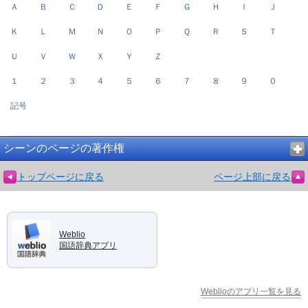
Ａ
Ｂ
Ｃ
Ｄ
Ｅ
Ｆ
Ｇ
Ｈ
Ｉ
Ｊ
Ｋ
Ｌ
Ｍ
Ｎ
Ｏ
Ｐ
Ｑ
Ｒ
Ｓ
Ｔ
Ｕ
Ｖ
Ｗ
Ｘ
Ｙ
Ｚ
１
２
３
４
５
６
７
８
９
０
記号
シーンのページの著作権
トップページに戻る
ページ上部に戻る
Weblio
国語辞典アプリ
Weblioのアプリ一覧を見る