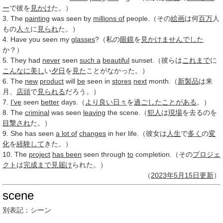
ー
で彼を
見かけ
た。）
3. The
painting
was seen by
millions of
people.（その
絵画
は何
百万
人
もの
人々
に
見られ
た。）
4. Have you seen my
glasses
?（私の
眼鏡
を
見かけ
ませんでした
か？）
5. They had
never
seen
such a
beautiful
sunset.（彼らは
これまで
に
こんなに
美し
い
夕日
を
見た
ことがなかった。）
6. The
new
product
will
be
seen in
stores
next
month.（
新製品
は来
月、
店頭
で
見られる
だろう。）
7.
I've
seen
better
days.（
より良い
日々
を
過ごした
ことがある
。）
8. The
criminal
was seen
leaving
the scene.（
犯人
は
現場
を去るのを
目撃され
た。）
9. She has seen
a lot of
changes
in her life.（彼女は
人生
で
多く
の
変
化
を
経験して
きた。）
10. The
project
has been
seen through
to
completion.（その
プロジェ
クト
は
完成まで
見届け
られた。）
（
2023年
5月15日
更新
）
scene
別表記：
シーン