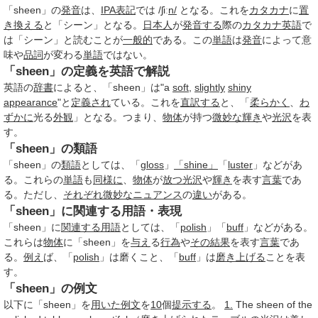
「sheen」の
発音
は、
IPA
表記
では /ʃiː
n/
となる。これを
カタカナ
に
置
き換える
と「シーン」となる。
日本人
が
発音する
際の
カタカナ英語
で
は「シーン」と読むことが
一般的
である。この
単語
は
発音
によって意
味や
品詞
が変わる
単語
ではない。
「sheen」の定義を英語で解説
英語の
辞書
によると、「sheen」は"a
soft
,
slightly
shiny
appearance
"と
定義され
ている。これを
直訳する
と、「
柔らかく
、
わ
ずかに
光る
外観
」となる。つまり、
物体
が持つ
微妙な
輝き
や
光沢
を表
す。
「sheen」の類語
「sheen」の
類語
としては、「
gloss
」
「shine」
「
luster
」などがあ
る。これらの
単語
も
同様に
、
物体
が
放つ
光沢
や
輝き
を表す
言葉
であ
る。ただし、
それぞれ
微妙な
ニュアンス
の
違い
がある。
「sheen」に関連する用語・表現
「sheen」に
関連する用語
としては、「
polish
」「
buff
」などがある。
これらは
物体
に「sheen」を
与え
る
行為
や
その結果
を表す
言葉
であ
る。
例え
ば、「
polish
」は磨くこと、「
buff
」は
磨き上げる
ことを表
す。
「sheen」の例文
以下に「sheen」を
用いた
例文
を
10
個
提示する
。
1.
The sheen of the