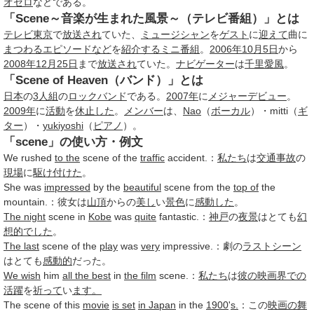
オセロ
などである。
「Scene～音楽が生まれた風景～（テレビ番組）」とは
テレビ東京
で
放送され
ていた、
ミュージシャン
を
ゲスト
に
迎えて
曲に
まつわる
エピソードなど
を
紹介する
ミニ番組
。
2006年10月
5日
から
2008年12月
25日
まで
放送され
ていた。
ナビゲーター
は
千里愛風
。
「Scene of Heaven（バンド）」とは
日本
の
3人組
の
ロックバンド
である。
2007年
に
メジャーデビュー
。
2009年
に
活動
を
休止した
。
メンバー
は、
Nao
（
ボーカル
）・mitti（
ギ
ター
）・
yukiyoshi
（
ピアノ
）。
「scene」の使い方・例文
We rushed
to the
scene of the
traffic
accident.：
私たち
は
交通事故
の
現場
に
駆け付けた
。
She was
impressed
by the
beautiful
scene from the
top of
the
mountain.：彼女は
山頂
からの
美し
い
景色
に
感動した
。
The night
scene in
Kobe
was
quite
fantastic.：
神戸
の
夜景
はとても
幻
想的でした
。
The last
scene of the
play
was
very
impressive.：劇の
ラストシーン
はとても
感動的
だった。
We wish
him
all the best
in
the film
scene.：
私たち
は
彼の
映画界での
活躍
を
祈って
い
ます。
The scene of this
movie
is set
in Japan
in the
1900
'
s.
：この
映画の舞