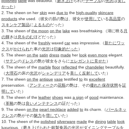
polished
table
was beautiful.（
磨き上げ
られた
テーブル
の
光沢
は
美し
かった
）
2. The sheen on her
skin
was
due to
the
high-quality
skincare
products
she used.（彼女の肌の艶は、彼女が
使用して
いる
高品質
の
スキンケア
製品
に
よるもの
だった）
3. The sheen of
the moon
on the
lake
was breathtaking.（湖に映る
月
の輝
きは
息をのむ
ほどだった）
4. The sheen of the
freshly
waxed
car
was impressive.（
新たに
ワッ
クス
が
かけられ
た車の
光沢
は
印象的だった
）
5. The sheen
on the
satin
dress
made
her
look
even more
elegant.
（
サテン
の
ドレス
の艶が彼女をさらに
エレガントに
見せた
）
6. The sheen of the
marble
floor
reflected
the
chandelier
beautifully.
（
大理石
の床の
光沢
が
シャンデリア
を
美しく
反射して
いた）
7. The sheen
on the
antique
vase
testified
to
its
excellent
preservation.（
アンティーク
の
花瓶
の艶は、その
優れた
保存状態
を
証
明して
いた）
8. The sheen of the
leather
shoes
was
a sign
of
good
maintenance.
（
革靴
の艶は
良い
メンテナンス
の証だった）
9. The sheen
on the
pearl necklace
added
to
its charm.（
パールネッ
クレス
の艶がその
魅力
を
増して
いた）
10. The sheen of the
polished
silverware
made
the
dining
table
look
luxurious.（
磨き上げ
られた
銀製
食器
の
光沢
が
ダイニングテーブル
を