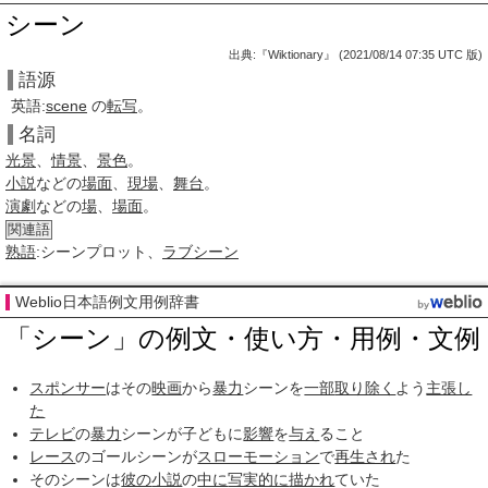
シーン
出典:『Wiktionary』 (2021/08/14 07:35 UTC 版)
語源
英語:
scene
の
転写
。
名詞
光景
、
情景
、
景色
。
小説
などの
場面
、
現場
、
舞台
。
演劇
などの
場
、
場面
。
関連語
熟語
:シーンプロット、
ラブシーン
Weblio日本語例文用例辞書
「シーン」の例文・使い方・用例・文例
スポンサー
はその
映画
から
暴力
シーンを
一部
取り除く
よう
主張し
た
テレビ
の
暴力
シーンが子どもに
影響
を
与え
ること
レース
のゴールシーンが
スローモーション
で
再生され
た
そのシーンは
彼の
小説
の
中に
写実的に
描かれ
ていた