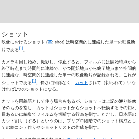
ショット
映像における
ショット
(
英
:
shot
) は時空間的に連続した単一の映像断
[
1
]
片である
。
カメラを回し始め、撮影し、停止すると、フィルムには開始時点から
終了時点まで時間的に連続で、かつ開始地点から終了地点まで空間的
に連続な、時空間的に連続した単一の映像断片が記録される。これが
[
1
]
ショットである
。長さに関係なく、
カット
されて（切られて）いな
ければ1つのショットになる。
カットを同義語として使う場合もあるが、ショットは上記の通り映像
そのものを指し、カットはショットからショットへ転換するその切れ
目あるいは編集でフィルムを切断する行為を指す。ただし、日本語の
カット割り
（する）というのは、プリプロ段階でのショット構成とし
ての絵コンテ作りやショットリストの作成を指す。