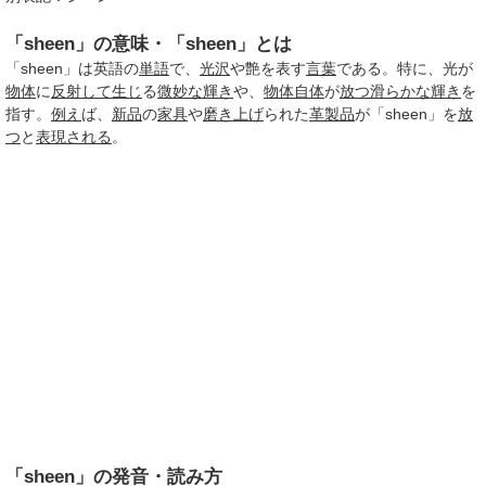
「sheen」の意味・「sheen」とは
「sheen」は英語の
単語
で、
光沢
や艶を表す
言葉
である。特に、光が
物体
に
反射して
生じ
る
微妙な
輝き
や、
物体自体
が
放つ
滑らかな
輝き
を
指す。
例え
ば、
新品
の
家具
や
磨き上げ
られた
革製品
が「sheen」を
放
つ
と
表現される
。
「sheen」の発音・読み方