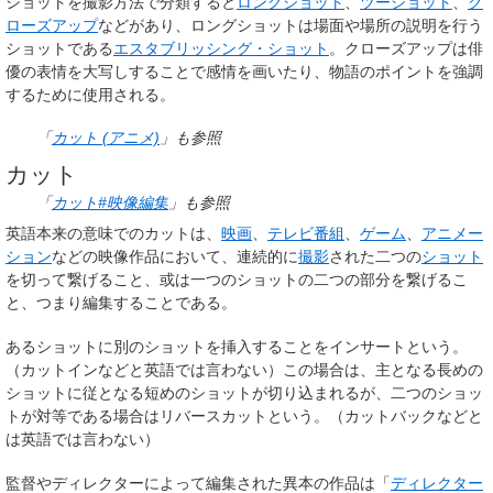
ショットを撮影方法で分類すると
ロングショット
、
ツーショット
、
ク
ローズアップ
などがあり、ロングショットは場面や場所の説明を行う
ショットである
エスタブリッシング・ショット
。クローズアップは俳
優の表情を大写しすることで感情を画いたり、物語のポイントを強調
するために使用される。
「
カット (アニメ)
」も参照
カット
「
カット#映像編集
」も参照
英語本来の意味でのカットは、
映画
、
テレビ番組
、
ゲーム
、
アニメー
ション
などの映像作品において、連続的に
撮影
された二つの
ショット
を切って繋げること、或は一つのショットの二つの部分を繋げるこ
と、つまり編集することである。
あるショットに別のショットを挿入することをインサートという。
（カットインなどと英語では言わない）この場合は、主となる長めの
ショットに従となる短めのショットが切り込まれるが、二つのショッ
トが対等である場合はリバースカットという。（カットバックなどと
は英語では言わない）
監督やディレクターによって編集された異本の作品は「
ディレクター