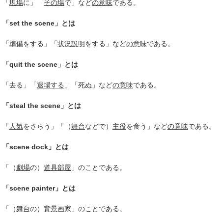
「
現場
に」「
その場
で」など
の意味
である。
「set the scene」とは
「
準備
をする」「
状況説明
をする」など
の意味
である。
「quit the scene」とは
「去る」「
退場する
」「死ぬ」など
の意味
である。
「steal the scene」とは
「
人気
をさらう」「（
舞台
などで）
主役
を食う」など
の意味
である。
「scene dock」とは
「（
劇場
の）
道具
部屋
」のことである。
「scene painter」とは
「（
舞台
の）
背景画
家」のことである。