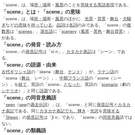
「scene」は、場
所・場
面・
風景
のことを
意味する
英語表現
である。
「scene」とは・「scene」の意味
「scene」は、場
所・場
面・
風景
のほかに、
光景
・
背景
・
舞台
・
大騒
ぎ
など
の意味
を
持っている
。
品詞
は
名詞
のみである。「scene」の
複
数形
は「
scenes
」。
派生語
に「
scenery
（
風景
・
景色
・
舞台背景
）」
がある。
「scene」の発音・読み方
「scene」の
発音記号
は「síːn」。
カタカナ表記
は「シーン」であ
る。
「scene」の語源・由来
古代ギリシャ語
の「skene（
舞台
、
テント
）」が、
ラテン語
の
「scena（
舞台
、シーン）」、
中期フランス語
の「scene（シー
ン）」を
経て
、英語の「scene」
となった
。英語の「
scenario
（劇の
シナリオ
）」と同じ
語源
である。
「scene」の同音意義語
「
seen
（
see
の
過去分詞
）」は、「scene」と同じ
発音記号
と
カタカ
ナ表記
である。同じ
カタカナ表記
でも、
輝き
・
光沢
を
意味する
「
Sheen
」の
発音記号
は「ʃíːn」であり、「scene」の
同音
意義
語では
ない。
「scene」の類義語