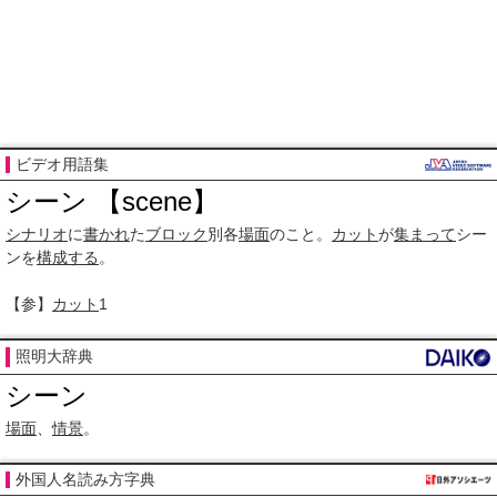
ビデオ用語集
シーン 【scene】
シナリオ
に
書かれ
た
ブロック
別各
場面
のこと。
カット
が
集まって
シー
ンを
構成する
。
【参】
カット
1
照明大辞典
シーン
場面
、
情景
。
外国人名読み方字典