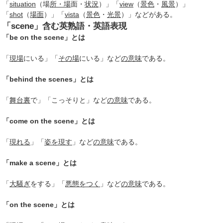
「
situation
（場
所・場
面・
状況
）」「
view
（
景色
・
風景
）」
「
shot
（
場面
）」「
vista
（
景色
・
光景
）」などがある。
「scene」含む英熟語・英語表現
「be on the scene」とは
「
現場
にいる」「
その場
にいる」など
の意味
である。
「behind the scenes」とは
「
舞台裏
で」「こっそりと」など
の意味
である。
「come on the scene」とは
「
現れる
」「
姿を現す
」など
の意味
である。
「make a scene」とは
「
大騒ぎ
をする」「
悪態をつく
」など
の意味
である。
「on the scene」とは