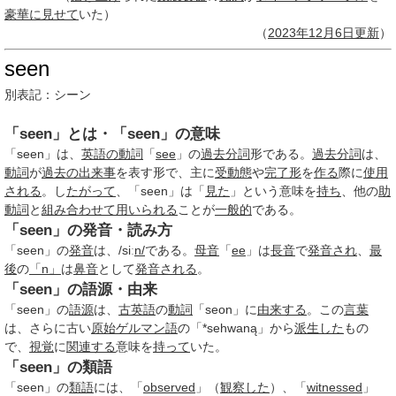
豪華に
見せて
いた）
（
2023年
12月6日
更新
）
seen
別表記：
シーン
「seen」とは・「seen」の意味
「seen」は、
英語の動詞
「
see
」の
過去分詞
形である。
過去分詞
は、
動詞
が
過去の出来事
を表す形で、主に
受動態
や
完了形
を
作る
際に
使用
される
。し
たがって
、「seen」は「
見た
」という意味を
持ち
、他の
助
動詞
と
組み合わせて
用いられる
ことが
一般的
である。
「seen」の発音・読み方
「seen」の
発音
は、/siː
n/
である。
母音
「
ee
」は
長音
で
発音され
、
最
後
の
「n」
は
鼻音
として
発音される
。
「seen」の語源・由来
「seen」の
語源
は、
古英語
の
動詞
「seon」に
由来する
。この
言葉
は、さらに古い
原始
ゲルマン語
の「*sehwaną」から
派生した
もの
で、
視覚
に
関連する
意味を
持って
いた。
「seen」の類語
「seen」の
類語
には、「
observed
」（
観察した
）、「
witnessed
」