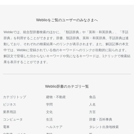
Weblioをご覧のユーザーのみなさまへ
Weblioでは、統合型辞書検索のほかに、「類語辞典」や「英和・和英辞典」、「手話
辞典」を利用することができます。辞書、類語辞典、英和・和英辞典、手話辞典は連
動しており、それぞれの検索結果へのリンクが表示されます。また、解説記事の本文
中では、Weblioに登録されている他のキーワードへのリンクが自動的に貼られます。
解説文で登場した分からないキーワードや気になるキーワードは、1クリックで検索結
果を表示することができます。
Weblio辞書のカテゴリ一覧
カテゴリトップ
建物・不動産
食品
ビジネス
学問
人名
業界用語
文化
方言
コンピュータ
生活
辞書・百科事典
電車
ヘルスケア
タレント出身地検索