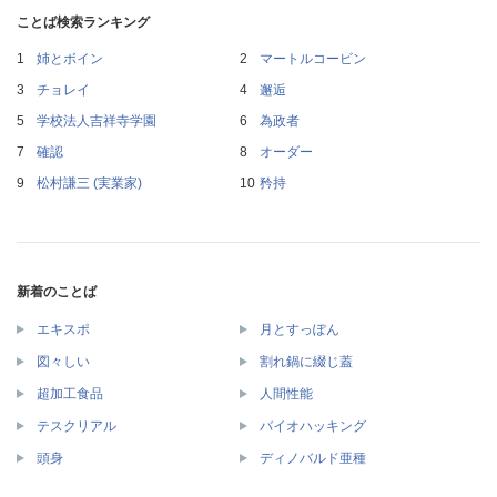
ことば検索ランキング
姉とボイン
マートルコービン
チョレイ
邂逅
学校法人吉祥寺学園
為政者
確認
オーダー
松村謙三 (実業家)
矜持
新着のことば
エキスポ
月とすっぽん
図々しい
割れ鍋に綴じ蓋
超加工食品
人間性能
テスクリアル
バイオハッキング
頭身
ディノバルド亜種