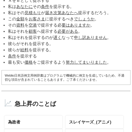
ＡをＢとして提示する
私は
あなたに
その
条件
を提示する。
私はその
見積もり
が
届き
次第
あなたへ
提示するだろう。
この
金額
を
お客さま
に提示するべき
でしょうか
。
その
資料
を
空港
で提示する必
要は
ありますか
。
私はそれを
顧客
へ提示する
必要がある
。
私はそれを提示するのが
遅く
なって
申し訳ありません
。
彼らがそれを提示する。
彼らが
給料
を提示する。
条件
を提示する
最も安い
価格
をご提示するよう
努力して
まいりました
。
Weblio日本語例文用例辞書はプログラムで機械的に例文を生成しているため、不適
切な項目が含まれていることもあります。ご了承くださいませ。
急上昇のことば
為政者
スレイヤーズ_(アニメ)