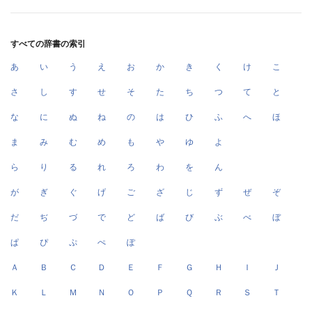
すべての辞書の索引
あ
い
う
え
お
か
き
く
け
こ
さ
し
す
せ
そ
た
ち
つ
て
と
な
に
ぬ
ね
の
は
ひ
ふ
へ
ほ
ま
み
む
め
も
や
ゆ
よ
ら
り
る
れ
ろ
わ
を
ん
が
ぎ
ぐ
げ
ご
ざ
じ
ず
ぜ
ぞ
だ
ぢ
づ
で
ど
ば
び
ぶ
べ
ぼ
ぱ
ぴ
ぷ
ぺ
ぽ
Ａ
Ｂ
Ｃ
Ｄ
Ｅ
Ｆ
Ｇ
Ｈ
Ｉ
Ｊ
Ｋ
Ｌ
Ｍ
Ｎ
Ｏ
Ｐ
Ｑ
Ｒ
Ｓ
Ｔ