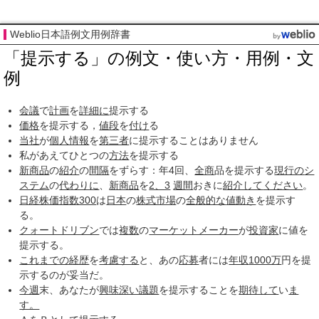
Weblio日本語例文用例辞書
「提示する」の例文・使い方・用例・文
例
会議
で
計画
を
詳細に
提示する
価格
を提示する，
値段
を
付け
る
当社
が
個人情報
を
第三者
に提示することはありません
私があえてひとつの
方法
を提示する
新商品
の
紹介
の
間隔
をずらす：年4回、
全商
品を提示する
現行の
シ
ステム
の
代わりに
、
新商品
を
2、3
週間
おきに
紹介して
ください
。
日経株価指数300
は
日本
の
株式市場
の
全般的な
値動き
を提示す
る。
クォートドリブン
では
複数
の
マーケットメーカー
が
投資家
に値を
提示する。
これまでの
経歴
を
考慮する
と、あの
応募
者には
年収
1000万
円を提
示するのが妥当だ。
今週
末、あなたが
興味深い
議題
を提示することを
期待して
い
ま
す。