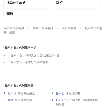
IBC岩手放送
堅持
黙祷
Weblio国語辞典
>
辞書・百科事典
>
活用形辞書
>
提示する
の意
味・解説
「提示する」の関連ページ
「提示する」を解説文に含む用語の一覧
「提示する」を含む用語の索引
「提示する」の関連用語
ビッド
外国為替用語
提示し
活用形辞書
建値
外国為替用語
提示したい
Weblio日本語例文用
例辞書