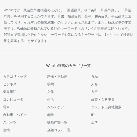
Weblioでは、統合型辞書検索のほかに、「類語辞典」や「英和・和英辞典」、「手話
辞典」を利用することができます。辞書、類語辞典、英和・和英辞典、手話辞典は連
動しており、それぞれの検索結果へのリンクが表示されます。また、解説記事の本文
中では、Weblioに登録されている他のキーワードへのリンクが自動的に貼られます。
解説文で登場した分からないキーワードや気になるキーワードは、1クリックで検索結
果を表示することができます。
Weblio辞書のカテゴリ一覧
カテゴリトップ
建物・不動産
食品
ビジネス
学問
人名
業界用語
文化
方言
コンピュータ
生活
辞書・百科事典
電車
ヘルスケア
タレント出身地検索
自動車・バイク
趣味
船
スポーツ
登録辞書一覧
工学
生物
金融コラム一覧