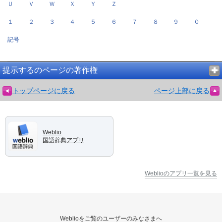
Ｕ
Ｖ
Ｗ
Ｘ
Ｙ
Ｚ
１
２
３
４
５
６
７
８
９
０
記号
提示するのページの著作権
トップページに戻る
ページ上部に戻る
Weblio
国語辞典アプリ
Weblioのアプリ一覧を見る
Weblioをご覧のユーザーのみなさまへ