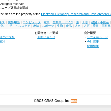
All rights reserved.
シエーツ辞書編集部編
ese files are the property of the
Electronic Dictionary Research and Development G
ネス
｜
業界用語
｜
コンピュータ
｜
電車
｜
自動車・バイク
｜
船
｜
工学
｜
建築・不動産
文化
｜
生活
｜
ヘルスケア
｜
趣味
｜
スポーツ
｜
生物
｜
食品
｜
人名
｜
方言
｜
辞書・百科事
お問合せ・ご要望
会社概要
オのアプリ
・
お問い合わせ
・
公式企業ページ
探す
・
会社情報
・
採用情報
©2026 GRAS Group, Inc.
RSS