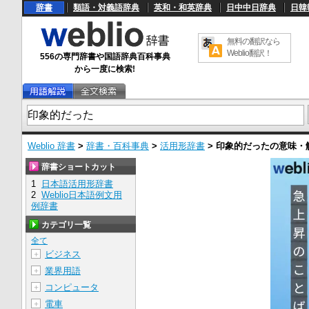
辞書
類語・対義語辞典
英和・和英辞典
日中中日辞典
日韓
無料の翻訳なら
Weblio翻訳！
556の専門辞書や国語辞典百科事典
から一度に検索!
Weblio 辞書
>
辞書・百科事典
>
活用形辞書
>
印象的だった
の意味・
辞書ショートカット
1
日本語活用形辞書
2
Weblio日本語例文用
例辞書
カテゴリ一覧
全て
ビジネス
＋
業界用語
＋
コンピュータ
＋
電車
＋