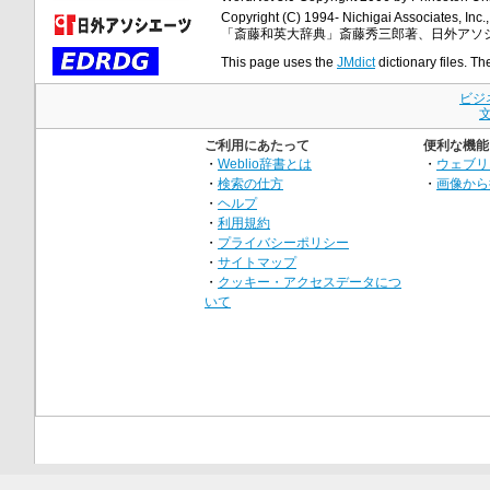
Copyright (C) 1994- Nichigai Associates, Inc., 
「斎藤和英大辞典」斎藤秀三郎著、日外アソ
This page uses the
JMdict
dictionary files. Th
ビジ
ご利用にあたって
便利な機能
・
Weblio辞書とは
・
ウェブリ
・
検索の仕方
・
画像から
・
ヘルプ
・
利用規約
・
プライバシーポリシー
・
サイトマップ
・
クッキー・アクセスデータにつ
いて