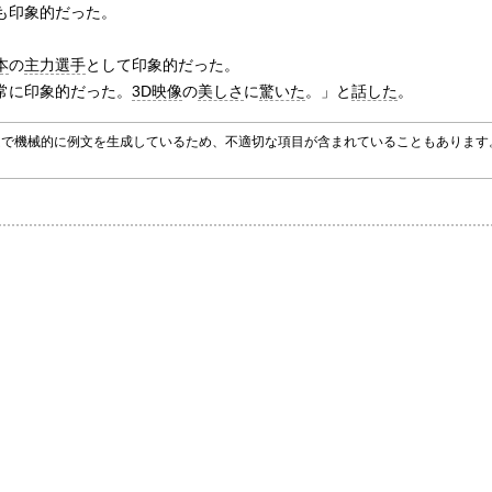
も印象的だった。
本
の
主力選手
として印象的だった。
常に印象的だった。
3D映像
の
美しさ
に
驚いた
。」と
話した
。
グラムで機械的に例文を生成しているため、不適切な項目が含まれていることもありま