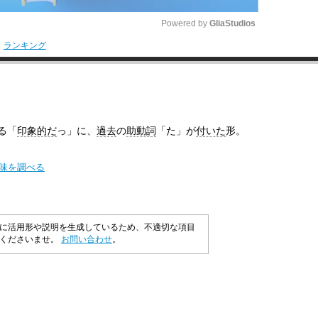
Powered by 
GliaStudios
ランキング
M
u
t
e
る「
印象的だ
っ」に、
過去
の
助動詞
「た」が
付いた
形。
意味を調べる
に活用形や説明を生成しているため、不適切な項目
承くださいませ。
お問い合わせ
。