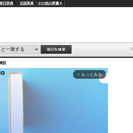
韓日辞典
古語辞典
その他の辞書▼
解説
もっとみる
arrow_forward_ios