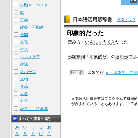
自動車・バイク
＋
船
＋
日本語活用形辞書
工学
索引トップ
＋
建築・不動産
＋
印象的だった
学問
＋
読み方：
いんしょうてき
だった
文化
＋
生活
＋
形容動詞
「
印象的だ
」の
連用形
であ
ヘルスケア
＋
趣味
＋
スポーツ
＋
終止形
印象的だ
» 「印象的」の
生物
＋
食品
＋
人名
＋
日本語活用形辞書はプログラムで機械的
方言
＋
が含まれていることもあります。ご了
辞書・百科事典
＋
すべての辞書の索引
あ
い
う
え
お
か
き
く
け
こ