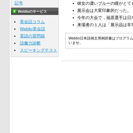
記号
彼女の濃い
ブルー
の瞳がとて
展示会
は大変印象的だった。
Weblioのサービス
今年
の
大会で
，
福原
選手
は
日
英会話コラム
来場者
の
１人
は「
展示品
は非
Weblio英会話
英語の質問箱
Weblio日本語例文用例辞書はプロ
語彙力診断
いませ。
スピーキングテスト