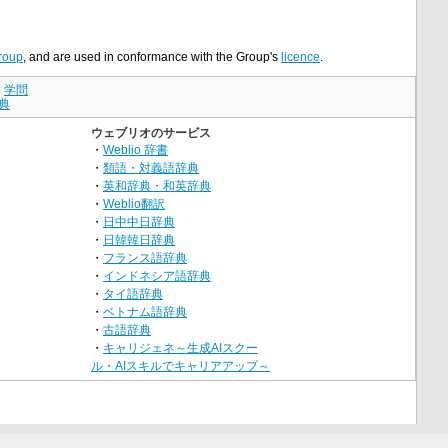
roup
, and are used in conformance with the Group's
licence
.
｜
学問
典
ウェブリオのサービス
・
Weblio 辞書
・
類語・対義語辞典
・
英和辞典・和英辞典
・
Weblio翻訳
・
日中中日辞典
・
日韓韓日辞典
・
フランス語辞典
・
インドネシア語辞典
・
タイ語辞典
・
ベトナム語辞典
・
古語辞典
・
キャリジェネ～生成AIスクー
ル・AIスキルでキャリアアップ～