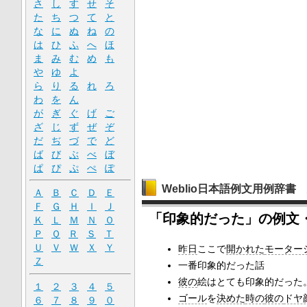
さ
し
す
せ
そ
た
ち
つ
て
と
な
に
ぬ
ね
の
は
ひ
ふ
へ
ほ
ま
み
む
め
も
や
ゆ
よ
ら
り
る
れ
ろ
わ
を
ん
が
ぎ
ぐ
げ
ご
ざ
じ
ず
ぜ
ぞ
だ
ぢ
づ
で
ど
ば
び
ぶ
べ
ぼ
ぱ
ぴ
ぷ
ぺ
ぽ
Weblio日本語例文用例辞書
Ａ
Ｂ
Ｃ
Ｄ
Ｅ
Ｆ
Ｇ
Ｈ
Ｉ
Ｊ
「印象的だった」の例文
Ｋ
Ｌ
Ｍ
Ｎ
Ｏ
Ｐ
Ｑ
Ｒ
Ｓ
Ｔ
Ｕ
Ｖ
Ｗ
Ｘ
Ｙ
昨日
ここで
開かれた
モーター
Ｚ
一番印象的だった話
彼の
絵はとても印象的だった
１
２
３
４
５
ゴール
を
決めた
時の
彼の
ドヤ
６
７
８
９
０