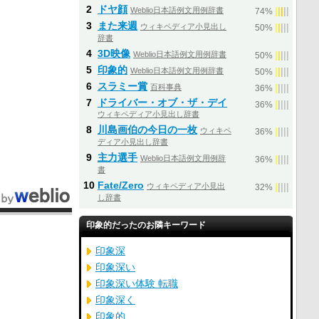
2
ドヤ顔
Weblio日本語例文用例辞書
|
|
|
|
|
74%
3
また来週
ウィキペディア小見出し
|
|
|
|
|
50%
辞書
4
3D映像
Weblio日本語例文用例辞書
|
|
|
|
|
50%
5
印象的
Weblio日本語例文用例辞書
|
|
|
|
|
50%
6
スラミー賞
百科事典
|
|
|
|
|
36%
7
ドライバー・オブ・ザ・デイ
|
|
|
|
|
36%
ウィキペディア小見出し辞書
8
川島画伯の今日の一枚
ウィキペ
|
|
|
|
|
36%
ディア小見出し辞書
9
主力選手
Weblio日本語例文用例辞
|
|
|
|
|
36%
書
10
Fate/Zero
ウィキペディア小見出
|
|
|
|
|
32%
し辞書
印象的だったのお隣キーワード
印象深
印象深い
印象深い体験 転職
印象深く
印象的