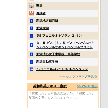
邂逅
為政者
新潟地方裁判所
新潟大学
５β‐フェニルオキソラン‐２‐オン
３，５‐ビス［３，５‐ビス（ベンジルオキ
シ）ベンジルオキシ］ベンジルブロミド
新潟清心女子中学校・高等学校
新潟自動車学校
１‐フェニル‐４‐ニトロ‐３‐ペンタノン
>>もっとランキングを見る
英和和英テキスト翻訳
>> Weblio翻訳