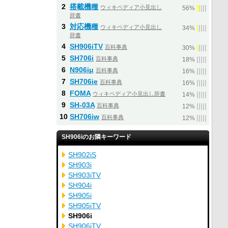
2
搭載機種
ウィキペディア小見出し
|
|
|
|
|
56%
辞書
3
対応機種
ウィキペディア小見出し
|
|
|
|
|
34%
辞書
4
SH906iTV
百科事典
|
|
|
|
|
30%
5
SH706i
百科事典
|
|
|
|
|
18%
6
N906iμ
百科事典
|
|
|
|
|
16%
7
SH706ie
百科事典
|
|
|
|
|
16%
8
FOMA
ウィキペディア小見出し辞書
|
|
|
|
|
14%
9
SH-03A
百科事典
|
|
|
|
|
12%
10
SH706iw
百科事典
|
|
|
|
|
12%
SH906iのお隣キーワード
SH902iS
SH903i
SH903iTV
SH904i
SH905i
SH905iTV
SH906i
SH906iTV