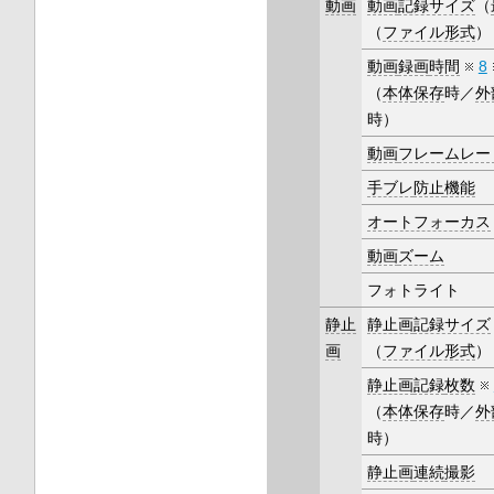
動画
動画
記録サイズ
（
（
ファイル形式
）
動画
録画
時間
8
（
本体
保存
時／
外
時）
動画
フレームレー
手ブレ
防止
機能
オートフォーカス
動画
ズーム
フォトライト
静止
静止画
記録サイズ
画
（
ファイル形式
）
静止画
記録
枚数
（
本体
保存
時／
外
時）
静止画
連続
撮影