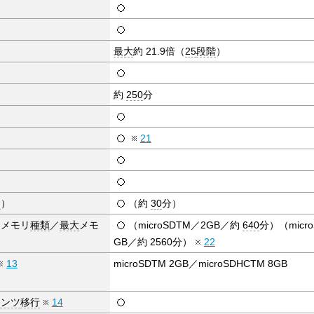
最大
約 21.9倍（
25
段階
）
約
250
分
21
間
）
（約
30
分）
（メモリ
種類
／
最大
メモ
（microSDTM／2GB／約
640
分）（micr
GB／約 2560分）
22
13
microSDTM 2GB／microSDHCTM 8GB
テンツ
移行
14