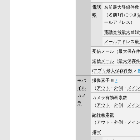
電話
名前
最大
登録
件数
帳
（名前1件につき
ールアドレス
）
電話番号
最大
登録
メールアドレス
最
受信メール
（
最大
保存
送信
メール
（
最大
保存
iアプリ
最大
保存
件数
モバ
撮像素子
7
イル
（
アウト
・
外側
・
メイ
カメ
カメラ
有効画素数
ラ
（
アウト
・
外側
・
メイ
記録画素数
（
アウト
・
外側
・
メイ
接写