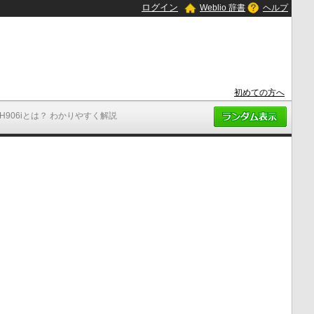
ログイン
Weblio 辞書
ヘルプ
初めての方へ
SH906iとは？ わかりやすく解説