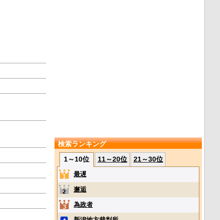
検索ランキング
1～10位
11～20位
21～30位
最遅
邂逅
為政者
新潟地方裁判所