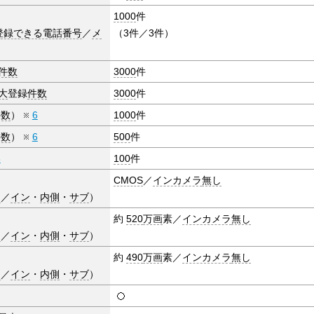
1000
件
登録できる電話番号
／
メ
（3件／3件）
件数
3000
件
大
登録
件数
3000
件
件数
）
6
1000
件
件数
）
6
500
件
6
100
件
CMOS
／
インカメラ
無し
ン
／
イン
・
内側
・
サブ
）
約
520
万画
素／
インカメラ
無し
ン
／
イン
・
内側
・
サブ
）
約
490
万画
素／
インカメラ
無し
ン
／
イン
・
内側
・
サブ
）