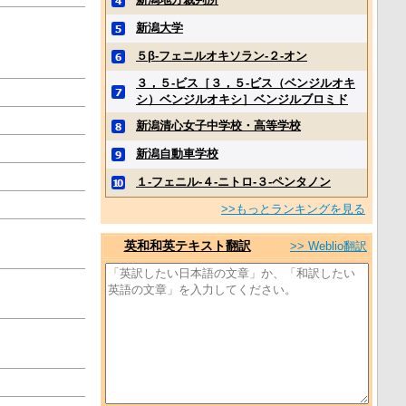
新潟大学
５β‐フェニルオキソラン‐２‐オン
３，５‐ビス［３，５‐ビス（ベンジルオキ
シ）ベンジルオキシ］ベンジルブロミド
新潟清心女子中学校・高等学校
新潟自動車学校
１‐フェニル‐４‐ニトロ‐３‐ペンタノン
>>もっとランキングを見る
英和和英テキスト翻訳
>> Weblio翻訳