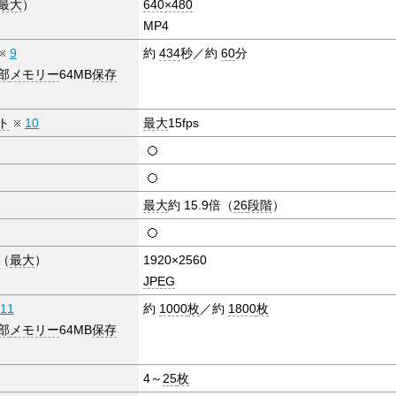
最大
）
640×480
MP4
9
約
434
秒／約
60
分
部
メモリー
64MB
保存
ト
10
最大
15fps
最大
約 15.9倍（
26
段階
）
（
最大
）
1920×2560
JPEG
11
約
1000
枚
／約
1800
枚
部
メモリー
64MB
保存
4～
25
枚