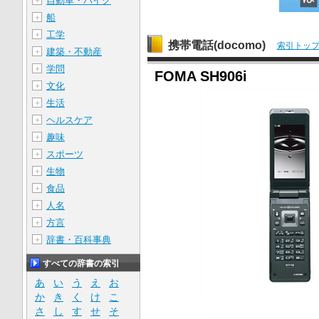
自動車・バイク
＋
船
＋
工学
＋
携帯電話(docomo)
索引トッ
建築・不動産
＋
学問
＋
FOMA SH906i
文化
＋
生活
＋
ヘルスケア
＋
趣味
＋
スポーツ
＋
生物
＋
食品
＋
人名
＋
方言
＋
辞書・百科事典
＋
すべての辞書の索引
あ
い
う
え
お
か
き
く
け
こ
さ
し
す
せ
そ