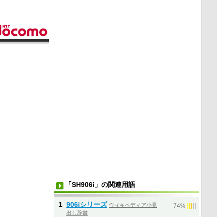
「SH906i」の関連用語
1
906iシリーズ
ウィキペディア小見
|
|
|
|
|
74%
出し辞書