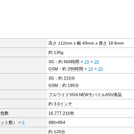
高さ 112mm x 幅 49mm x
厚さ
18.6mm
約 135g
3G
：約 565
時間
19
20
GSM
：約
290
時間
19
20
3G
：約
215
分
GSM
：約
195
分
フルワイドVGA
NEW
モバイルASV液晶
約
3.0
インチ
発色
数
16
,
777
,
216
色
ドット
数）
5
480
×854
約
120
分