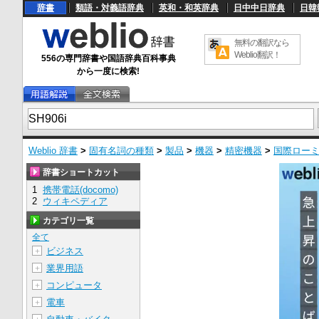
辞書
類語・対義語辞典
英和・和英辞典
日中中日辞典
日韓
無料の翻訳なら
Weblio翻訳！
556の専門辞書や国語辞典百科事典
から一度に検索!
Weblio 辞書
>
固有名詞の種類
>
製品
>
機器
>
精密機器
>
国際ロー
辞書ショートカット
1
携帯電話(docomo)
2
ウィキペディア
カテゴリ一覧
全て
ビジネス
＋
業界用語
＋
コンピュータ
＋
電車
＋