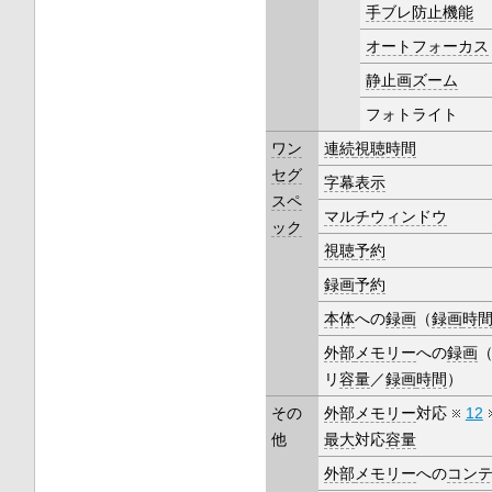
手ブレ
防止
機能
オートフォーカス
静止画
ズーム
フォトライト
ワン
連続
視聴時間
セグ
字幕
表示
スペ
マルチウィンドウ
ック
視聴
予約
録画
予約
本体
への
録画
（
録画
時
外部
メモリー
への
録画
リ
容量
／
録画
時間
）
その
外部
メモリー
対応
12
他
最大
対応
容量
外部
メモリー
への
コン