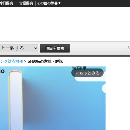
韓日辞典
古語辞典
その他の辞書▼
ミング対応機種
>
SH906i
の意味・解説
もっとみる
arrow_forward_ios