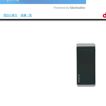
Powered by 
GliaStudios
プ
用語の索引
画像一覧
M
u
t
e