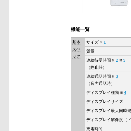
機能一覧
基本
サイズ
1
スペ
質量
ック
連続待受時間
2
3
（
静止
時）
連続通話時間
3
（
音声通話
時）
ディスプレイ
種類
4
ディスプレイサイズ
ディスプレイ
最大
同時
ディスプレイ解像度
（
充電時間