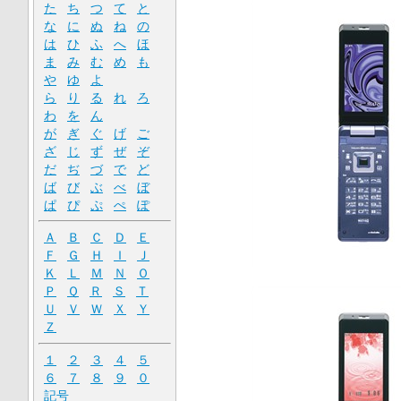
た
ち
つ
て
と
な
に
ぬ
ね
の
は
ひ
ふ
へ
ほ
ま
み
む
め
も
や
ゆ
よ
ら
り
る
れ
ろ
わ
を
ん
が
ぎ
ぐ
げ
ご
ざ
じ
ず
ぜ
ぞ
だ
ぢ
づ
で
ど
ば
び
ぶ
べ
ぼ
ぱ
ぴ
ぷ
ぺ
ぽ
Ａ
Ｂ
Ｃ
Ｄ
Ｅ
Ｆ
Ｇ
Ｈ
Ｉ
Ｊ
Ｋ
Ｌ
Ｍ
Ｎ
Ｏ
Ｐ
Ｑ
Ｒ
Ｓ
Ｔ
Ｕ
Ｖ
Ｗ
Ｘ
Ｙ
Ｚ
１
２
３
４
５
６
７
８
９
０
記号