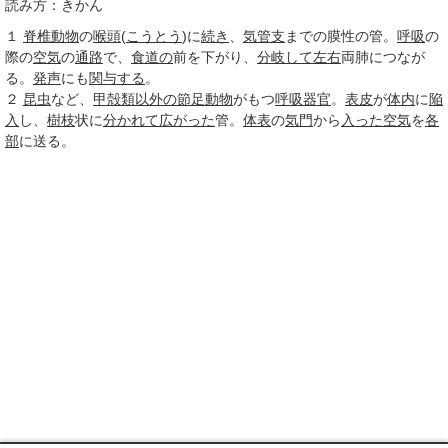
読み方：きかん
１
脊椎動物
の
喉頭
(
こうとう
)に
続き
、
気管支
までの膜性の管。
呼吸
の
際の
空気
の
通路
で、
食道の
前を下がり、
分岐して
左右
両肺につなが
る。
発声
にも
関与する
。
２
昆虫
など、
甲殻類
以外の
節足動物
がもつ
呼吸器官
。
表皮
が
体内
に
陥
入
し、
樹枝
状に
分かれて
広がった
管。
体表
の
気門
から
入った
空気
を
各
部
に送る。