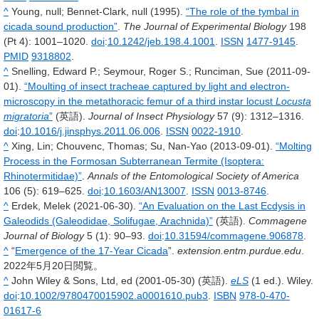
^
Young, null; Bennet-Clark, null (1995).
“The role of the tymbal in
cicada sound production”
.
The Journal of Experimental Biology
198
(Pt 4): 1001–1020.
doi
:
10.1242/jeb.198.4.1001
.
ISSN
1477-9145
.
PMID
9318802
.
^
Snelling, Edward P.; Seymour, Roger S.; Runciman, Sue (2011-09-
01).
“Moulting of insect tracheae captured by light and electron-
microscopy in the metathoracic femur of a third instar locust
Locusta
migratoria
”
(英語).
Journal of Insect Physiology
57
(9): 1312–1316.
doi
:
10.1016/j.jinsphys.2011.06.006
.
ISSN
0022-1910
.
^
Xing, Lin; Chouvenc, Thomas; Su, Nan-Yao (2013-09-01).
“Molting
Process in the Formosan Subterranean Termite (Isoptera:
Rhinotermitidae)”
.
Annals of the Entomological Society of America
106
(5): 619–625.
doi
:
10.1603/AN13007
.
ISSN
0013-8746
.
^
Erdek, Melek (2021-06-30).
“An Evaluation on the Last Ecdysis in
Galeodids (Galeodidae, Solifugae, Arachnida)”
(英語).
Commagene
Journal of Biology
5
(1): 90–93.
doi
:
10.31594/commagene.906878
.
^
“
Emergence of the 17-Year Cicada
”.
extension.entm.purdue.edu
.
2022年5月20日
閲覧。
^
John Wiley & Sons, Ltd, ed (2001-05-30) (英語).
eLS
(1 ed.). Wiley.
doi
:
10.1002/9780470015902.a0001610.pub3
.
ISBN
978-0-470-
01617-6