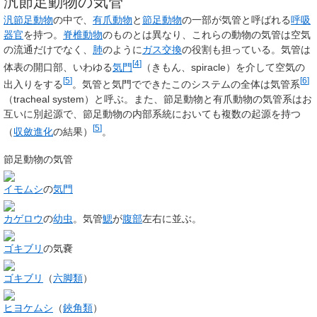
汎節足動物の気管
汎節足動物
の中で、
有爪動物
と
節足動物
の一部が気管と呼ばれる
呼吸
器官
を持つ。
脊椎動物
のものとは異なり、これらの動物の気管は空気
の流通だけでなく、
肺
のように
ガス交換
の役割も担っている。気管は
[
4
]
体表の開口部、いわゆる
気門
（きもん、
spiracle
）を介して空気の
[
5
]
[
6
]
出入りをする
。気管と気門でできたこのシステムの全体は
気管系
（
tracheal system
）と呼ぶ。また、節足動物と有爪動物の気管系はお
互いに別起源で、節足動物の内部系統においても複数の起源を持つ
[
5
]
（
収斂進化
の結果）
。
節足動物の気管
イモムシ
の
気門
カゲロウ
の
幼虫
。気管
鰓
が
腹部
左右に並ぶ。
ゴキブリ
の気嚢
ゴキブリ
（
六脚類
）
ヒヨケムシ
（
鋏角類
）