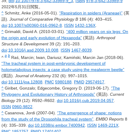
39,
doi
:
10.1007/978-3-642-33989-9_3
,
ISBN
978-3-642-33989-9
2022年5月31日
閲覧。
^
Schmitz, Anke (2016-05-01).
“Respiration in spiders (Araneae)”
(英
語).
Journal of Comparative Physiology B
186
(4): 403–415.
doi
:
10.1007/s00360-016-0962-8
.
ISSN
1432-136X
.
^
Grimaldi, David A. (2010-03-01).
“400 million years on six legs: On
the origin and early evolution of Hexapoda”
(英語).
Arthropod
Structure & Development
39
(2): 191–203.
doi
:
10.1016/j.asd.2009.10.008
.
ISSN
1467-8039
.
a
b
^
Raś, Marcin; Iwan, Dariusz; Kamiński, Marcin Jan (2018-06).
“The tracheal system in post-embryonic development of
holometabolous insects: a case study using the mealworm beetle”
(英語).
Journal of Anatomy
232
(6): 997–1015.
doi
:
10.1111/joa.12808
.
PMC
5980188
.
PMID
29574917
.
^
Giribet, Gonzalo; Edgecombe, Gregory D. (2019-06-17).
“The
Phylogeny and Evolutionary History of Arthropods”
(英語).
Current
Biology
29
(12): R592–R602.
doi
:
10.1016/j.cub.2019.04.057
.
ISSN
0960-9822
.
^
Casanova, Jordi (2007-04).
“The emergence of shape: notions
from the study of the Drosophila tracheal system”
.
EMBO Reports
8
(4): 335–339.
doi
:
10.1038/sj.embor.7400942
.
ISSN
1469-221X
.
PMC
1852757
.
PMID
17401407
.