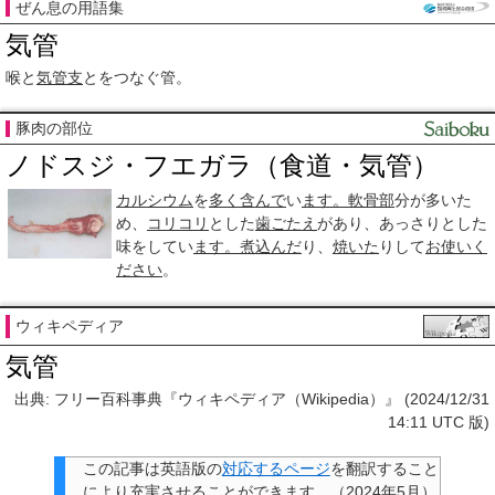
ぜん息の用語集
気管
喉と
気管支
とをつなぐ管。
豚肉の部位
ノドスジ・フエガラ（食道・気管）
カルシウム
を
多く
含んで
い
ます。
軟骨部
分が多いた
め、
コリコリ
とした
歯ごたえ
があり、あっさりとした
味をしてい
ます。
煮込んだ
り、
焼いた
りして
お使い
く
ださい
。
ウィキペディア
気管
出典: フリー百科事典『ウィキペディア（Wikipedia）』 (2024/12/31
14:11 UTC 版)
この記事は
英語版の
対応するページ
を翻訳すること
により充実させることができます。
（
2024年5月
）