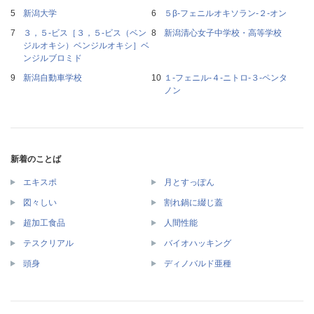
新潟大学
５β‐フェニルオキソラン‐２‐オン
３，５‐ビス［３，５‐ビス（ベン
新潟清心女子中学校・高等学校
ジルオキシ）ベンジルオキシ］ベ
ンジルブロミド
新潟自動車学校
１‐フェニル‐４‐ニトロ‐３‐ペンタ
ノン
新着のことば
エキスポ
月とすっぽん
図々しい
割れ鍋に綴じ蓋
超加工食品
人間性能
テスクリアル
バイオハッキング
頭身
ディノバルド亜種