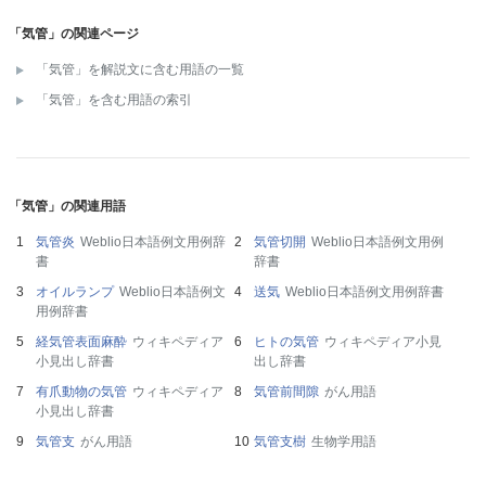
「気管」の関連ページ
「気管」を解説文に含む用語の一覧
「気管」を含む用語の索引
「気管」の関連用語
気管炎
Weblio日本語例文用例辞
気管切開
Weblio日本語例文用例
書
辞書
オイルランプ
Weblio日本語例文
送気
Weblio日本語例文用例辞書
用例辞書
経気管表面麻酔
ウィキペディア
ヒトの気管
ウィキペディア小見
小見出し辞書
出し辞書
有爪動物の気管
ウィキペディア
気管前間隙
がん用語
小見出し辞書
気管支
がん用語
気管支樹
生物学用語