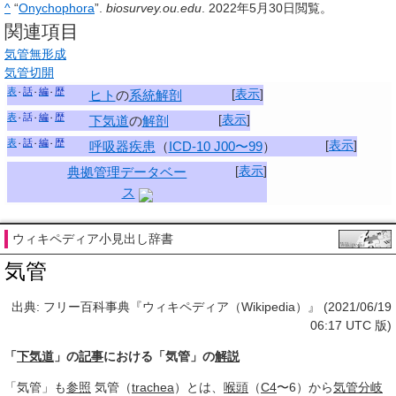
^
“
Onychophora
”.
biosurvey.ou.edu
.
2022年5月30日
閲覧。
関連項目
気管無形成
気管切開
表
話
編
歴
[
表示
]
ヒト
の
系統解剖
表
話
編
歴
[
表示
]
下気道
の
解剖
表
話
編
歴
[
表示
]
呼吸器疾患
（
ICD-10 J00〜99
）
[
表示
]
典拠管理データベー
ス
ウィキペディア小見出し辞書
気管
出典: フリー百科事典『ウィキペディア（Wikipedia）』 (2021/06/19
06:17 UTC 版)
「
下気道
」の
記事
における「気管」の
解説
「気管」も
参照
気管（
trachea
）とは、
喉頭
（
C4
〜6）から
気管分岐