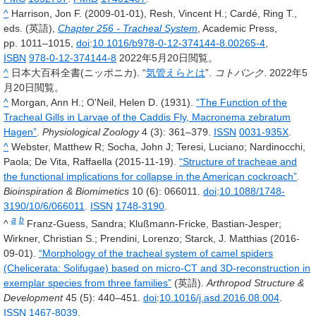
^
Harrison, Jon F. (2009-01-01), Resh, Vincent H.; Cardé, Ring T.,
eds. (英語),
Chapter 256 - Tracheal System
, Academic Press,
pp. 1011–1015,
doi
:
10.1016/b978-0-12-374144-8.00265-4
,
ISBN
978-0-12-374144-8
2022年5月20日
閲覧。
^
日本大百科全書(ニッポニカ). “
気管えらとは
”.
コトバンク
.
2022年5
月20日
閲覧。
^
Morgan, Ann H.; O'Neil, Helen D. (1931).
“The Function of the
Tracheal Gills in Larvae of the Caddis Fly, Macronema zebratum
Hagen”
.
Physiological Zoology
4
(3): 361–379.
ISSN
0031-935X
.
^
Webster, Matthew R; Socha, John J; Teresi, Luciano; Nardinocchi,
Paola; De Vita, Raffaella (2015-11-19).
“Structure of tracheae and
the functional implications for collapse in the American cockroach”
.
Bioinspiration & Biomimetics
10
(6): 066011.
doi
:
10.1088/1748-
3190/10/6/066011
.
ISSN
1748-3190
.
a
b
^
Franz-Guess, Sandra; Klußmann-Fricke, Bastian-Jesper;
Wirkner, Christian S.; Prendini, Lorenzo; Starck, J. Matthias (2016-
09-01).
“Morphology of the tracheal system of camel spiders
(Chelicerata: Solifugae) based on micro-CT and 3D-reconstruction in
exemplar species from three families”
(英語).
Arthropod Structure &
Development
45
(5): 440–451.
doi
:
10.1016/j.asd.2016.08.004
.
ISSN
1467-8039
.