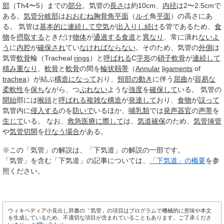
部
（Th4〜5）までの
部分
。気管の
長さ
は約10cm、
内径
は2〜2.5cmで
ある。
気管分岐部
は
おおむね
胸骨角
平面
（
ルイ
角
平面
）の高さにあ
る。 気管は
基本的に
連続して
空気
が
出入りし
続け
る管であるため、
食
物
を
摂取する
ときだけ
物体
が
通過する
食道
と
異なり
、常に潰れ
ないよ
う
に
内腔
が
確保され
てい
なければ
ならない
。そのため、気管の
外側
は
気管
軟骨
輪（Tracheal
rings
）と
呼ばれる
C
字形
の
硝子軟骨
が
連続して
積み
重なり
、
軟骨
と
軟骨
の間を
輪状
靱帯
（
Annular
ligaments
of
trachea
）が結ぶ
構造
になって
おり、
頸部の
動き
に伴う
屈曲
が
容易な
柔軟性
を
保ち
ながら、つ
ぶれない
ような
強度
を
確保して
いる。 気管の
開始
部には
喉頭
と
呼ばれる
複雑な
構造
が
発達して
おり、
食物
が
誤って
気管内に
侵入する
のを
防いで
いるほか、
哺乳類
では
発声器官
の
声帯
を
生じて
いる。 なお、
救急医療
に際して
は、
気道確保
のため、
気管挿管
や
気管切開
を
行なう
場合
がある。
※この「気管」の解説は、「下気道」の解説の一部です。
「気管」を含む「下気道」の記事については、
「下気道」の概要
を参
照ください。
ウィキペディア小見出し辞書の「気管」の項目はプログラムで機械的に意味や本文
を生成しているため、不適切な項目が含まれていることもあります。ご了承くださ