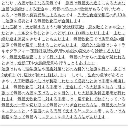
となり，
内腔
が
狭くなる
病気
です．
原因
は
気管支の
近く
にある
大きな
血管
(
大動脈
)による
圧迫
や，気管の
壁の中
の
軟骨
がもろく弱いため，
あるいは気管の
発育
異常に
よるもの
です．
先天性食道閉鎖症
の約
10％
に
治療
を必要とする気管
軟化
症が
合併し
ます．
主な症状
は，
犬が吠える
ような咳(
犬吠
様
咳嗽
)，
息を吐く
ときや
泣い
た
とき，
ミルク
を飲むときにのどが
ゴロゴロ
鳴った
りします
．
また，
繰り
返す
肺炎
をきたすことも
あります
．気管
軟化
症では
胸部X線
の
側
面
像で気管が
扁平
に
見え
ることが
あります
．
最終的な
診断
はシネトラ
キオグラフィー(
安静
呼吸
時の
気管の
内径
の
変化
から
診断する
方法
)
や，
気管支鏡検査
によって
行います
．気管の外からの
圧迫
が
疑われる
ときは，
造影CT
や
大動脈
造影を行うことも
あります
．
治療
はおもに
理学療法
や
感染対策
などの
内科
的な
治療
を
行い
，
多く
は
2歳
頃までに
症状
が
徐々に
軽快
します．しかし，
生命
の危険があると
きや，
人工呼吸器
の
助け
が
長期
に
わたって
必要なとき
は
手術
を
考慮し
ます
．気管
軟化
症に
対す
る
手術
は，
圧迫して
いる
大動脈
を
前方
に
引っ
張って
気管の
内腔
を
広げる
ことを
目的
にした
大動脈
胸骨
固定
術
が行
わ
れます
．
気管支
軟化
症に
対す
る
手術
には，
扁平
化して
狭く
なっている
気管支の
一部
を
切り取って
気管とつなぎ
合わせる
方法
，
気管支の
外側
を
ステント
という
強度
のある
円筒
で
支え
る外
ステント
術，あるいは
内
視鏡
を
使って
気管内に
ステント
を
挿入する
方法
が
あります
．