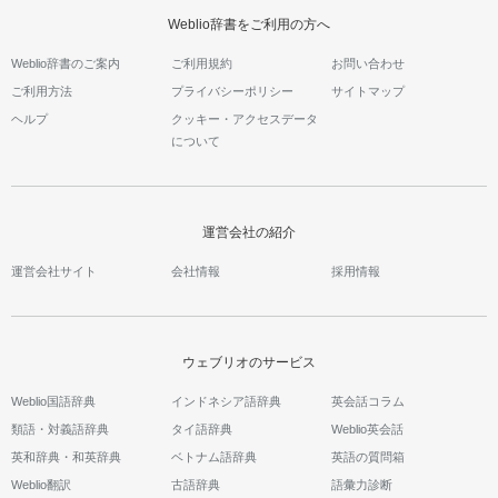
Weblio辞書をご利用の方へ
Weblio辞書のご案内
ご利用規約
お問い合わせ
ご利用方法
プライバシーポリシー
サイトマップ
ヘルプ
クッキー・アクセスデータ
について
運営会社の紹介
運営会社サイト
会社情報
採用情報
ウェブリオのサービス
Weblio国語辞典
インドネシア語辞典
英会話コラム
類語・対義語辞典
タイ語辞典
Weblio英会話
英和辞典・和英辞典
ベトナム語辞典
英語の質問箱
Weblio翻訳
古語辞典
語彙力診断