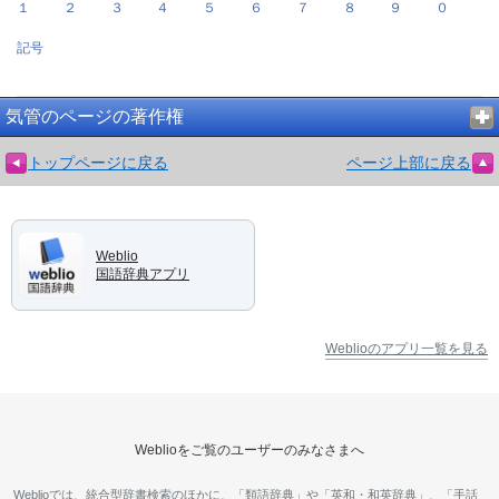
１
２
３
４
５
６
７
８
９
０
記号
気管のページの著作権
トップページに戻る
ページ上部に戻る
Weblio
国語辞典アプリ
Weblioのアプリ一覧を見る
Weblioをご覧のユーザーのみなさまへ
Weblioでは、統合型辞書検索のほかに、「類語辞典」や「英和・和英辞典」、「手話