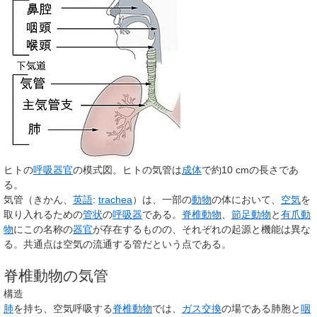
ヒトの
呼吸器官
の模式図。ヒトの気管は
成体
で約10 cmの長さであ
る。
気管
（きかん、
英語
:
trachea
）は、一部の
動物
の体において、
空気
を
取り入れるための
管状
の
呼吸器
である。
脊椎動物
、
節足動物
と
有爪動
物
にこの名称の
器官
が存在するものの、それぞれの起源と機能は異な
る。共通点は空気の流通する管だという点である。
脊椎動物の気管
構造
肺
を持ち、空気呼吸する
脊椎動物
では、
ガス交換
の場である肺胞と
咽