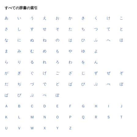
すべての辞書の索引
あ
い
う
え
お
か
き
く
け
こ
さ
し
す
せ
そ
た
ち
つ
て
と
な
に
ぬ
ね
の
は
ひ
ふ
へ
ほ
ま
み
む
め
も
や
ゆ
よ
ら
り
る
れ
ろ
わ
を
ん
が
ぎ
ぐ
げ
ご
ざ
じ
ず
ぜ
ぞ
だ
ぢ
づ
で
ど
ば
び
ぶ
べ
ぼ
ぱ
ぴ
ぷ
ぺ
ぽ
Ａ
Ｂ
Ｃ
Ｄ
Ｅ
Ｆ
Ｇ
Ｈ
Ｉ
Ｊ
Ｋ
Ｌ
Ｍ
Ｎ
Ｏ
Ｐ
Ｑ
Ｒ
Ｓ
Ｔ
Ｕ
Ｖ
Ｗ
Ｘ
Ｙ
Ｚ