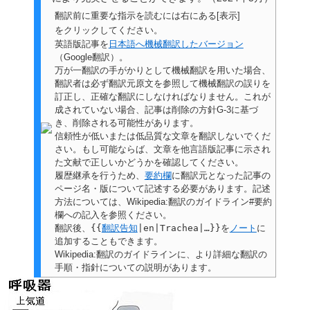
翻訳前に重要な指示を読むには右にある[表示]
をクリックしてください。
英語版記事を
日本語へ機械翻訳したバージョン
（Google翻訳）。
万が一翻訳の手がかりとして機械翻訳を用いた場合、
翻訳者は必ず翻訳元原文を参照して機械翻訳の誤りを
訂正し、正確な翻訳にしなければなりません。これが
成されていない場合、
記事は削除の方針G-3に基づ
き、削除される可能性があります。
信頼性が低いまたは低品質な文章を翻訳しないでくだ
さい。もし可能ならば、文章を他言語版記事に示され
た文献で正しいかどうかを確認してください。
履歴継承を行うため、
要約欄
に翻訳元となった記事の
ページ名・版について記述する必要があります。記述
方法については、Wikipedia:翻訳のガイドライン#要約
欄への記入を参照ください。
翻訳後、
{{
翻訳告知
|en|Trachea|…}}
を
ノート
に
追加することもできます。
Wikipedia:翻訳のガイドラインに、より詳細な翻訳の
手順・指針についての説明があります。