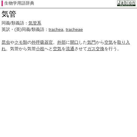
生物学用語辞典
気管
同義/類義語：
気管系
英訳・(英)同義/類義語：
trachea
,
tracheae
昆虫
や
クモ類
の
外呼吸
器官
。
外部
に
開口
した
気門
から
空気
を
取り入
れ
、気管から気管
小枝
へと
空気
を
流通
させて
ガス交換
を行う。