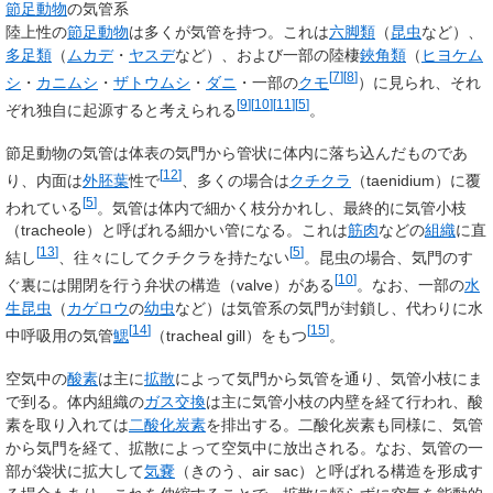
節足動物
の気管系
陸上性の
節足動物
は多くが気管を持つ。これは
六脚類
（
昆虫
など）、
多足類
（
ムカデ
・
ヤスデ
など）、および一部の陸棲
鋏角類
（
ヒヨケム
[
7
]
[
8
]
シ
・
カニムシ
・
ザトウムシ
・
ダニ
・一部の
クモ
）に見られ、それ
[
9
]
[
10
]
[
11
]
[
5
]
ぞれ独自に起源すると考えられる
。
節足動物の気管は体表の気門から管状に体内に落ち込んだものであ
[
12
]
り、内面は
外胚葉
性で
、多くの場合は
クチクラ
（taenidium）に覆
[
5
]
われている
。気管は体内で細かく枝分かれし、最終的に気管小枝
（tracheole）と呼ばれる細かい管になる。これは
筋肉
などの
組織
に直
[
13
]
[
5
]
結し
、往々にしてクチクラを持たない
。昆虫の場合、気門のす
[
10
]
ぐ裏には開閉を行う弁状の構造（valve）がある
。なお、一部の
水
生昆虫
（
カゲロウ
の
幼虫
など）は気管系の気門が封鎖し、代わりに水
[
14
]
[
15
]
中呼吸用の気管
鰓
（tracheal gill）をもつ
。
空気中の
酸素
は主に
拡散
によって気門から気管を通り、気管小枝にま
で到る。体内組織の
ガス交換
は主に気管小枝の内壁を経て行われ、酸
素を取り入れては
二酸化炭素
を排出する。二酸化炭素も同様に、気管
から気門を経て、拡散によって空気中に放出される。なお、気管の一
部が袋状に拡大して
気嚢
（きのう、air sac）と呼ばれる構造を形成す