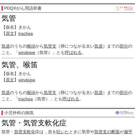
PDQ®がん用語辞書
気管
【仮名】きかん
【
原文
】
trachea
気道
のうちの
喉頭
から
気管支
（肺につながる太い
気道
）までの
部分
の
こと。「
windpipe
（気管）」とも
呼ばれる
。
気管、喉笛
【仮名】きかん
【
原文
】
windpipe
気道
のうちの
喉頭
から
気管支
（肺につながる太い
気道
）までの
部分
の
こと。「
trachea
（気管）」とも
呼ばれる
。
小児外科の病気
気管・気管支軟化症
気管・
気管支
軟化
症は，息を
吐いた
ときに気管や
気管支の
断面
が
扁平