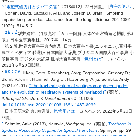
^
“
電磁式磁力計とタバコの害
”.
2018年12月27日
閲覧。
[
脚注の使い方
]
^
Cohen, David, Satoaki F. Arai, and Joseph D. Brain. "Smoking
impairs long-term dust clearance from the lung." Science 204.4392
(1979): 514-517.
a
b
c
d
^
坂井建雄、河原克雅『カラー図解 人体の正常構造と機能 第3
版』日本医事新報社、2017年、14頁
^
第２版,世界大百科事典内言及, 日本大百科全書(ニッポニカ),百科事
典マイペディア,精選版 日本国語大辞典,ブリタニカ国際大百科事典 小
項目事典,デジタル大辞泉,世界大百科事典. “
気門とは
”.
コトバンク
.
2022年5月20日
閲覧。
a
b
c
d
e
^
Hilken, Gero; Rosenberg, Jörg; Edgecombe, Gregory D.;
Blüml, Valentin; Hammel, Jörg U.; Hasenberg, Anja; Sombke, Andy
(2021-01-01).
“The tracheal system of scutigeromorph centipedes
and the evolution of respiratory systems of myriapods”
(英語).
Arthropod Structure & Development
60
: 101006.
doi
:
10.1016/j.asd.2020.101006
.
ISSN
1467-8039
.
^
日本国語大辞典, 精選版. “
気管系とは
”.
コトバンク
.
2022年5月20日
閲覧。
^
Schmitz, Anke (2013), Nentwig, Wolfgang, ed. (英語),
Tracheae in
Spiders: Respiratory Organs for Special Functions
, Springer, pp. 29–