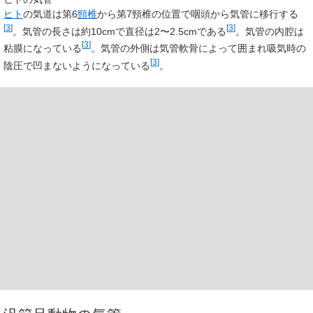
ヒト
の気道は第6
頸椎
から第7頸椎の位置で咽頭から気管に移行する
[
3
]
[
3
]
。気管の長さは約10cmで直径は2〜2.5cmである
。気管の内腔は
[
3
]
粘膜になっている
。気管の外側は気管軟骨によって囲まれ吸気時の
[
3
]
陰圧で凹まないようになっている
。