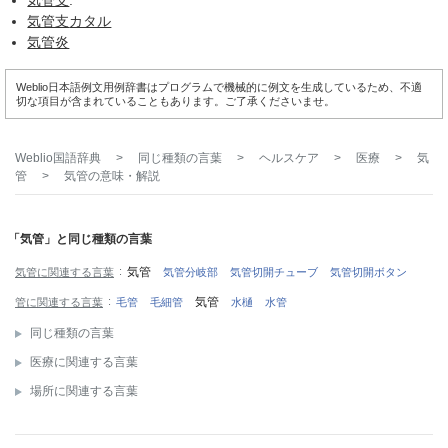
気管支
.
気管支
カタル
気管炎
Weblio日本語例文用例辞書はプログラムで機械的に例文を生成しているため、不適
切な項目が含まれていることもあります。ご了承くださいませ。
Weblio国語辞典
>
同じ種類の言葉
>
ヘルスケア
>
医療
>
気
管
>
気管
の意味・解説
「気管」と同じ種類の言葉
気管
気管に関連する言葉
気管分岐部
気管切開チューブ
気管切開ボタン
気管
管に関連する言葉
毛管
毛細管
水樋
水管
同じ種類の言葉
医療に関連する言葉
場所に関連する言葉