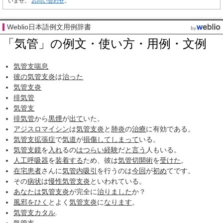
いませ。
お問い合わせ
。
Weblio日本語例文用例辞書
「気管」の例文・使い方・用例・文例
気管支喘息
彼の
気管支炎
は
治った
気管支炎
排気管
気管支
排気管
から
黒煙
が
出て
いた。
アジスロマイシン
は
気管支炎
と
肺炎
の
治療
に有効である。
気管支拡張症
で
気道
が
損傷して
しまって
いる。
気管支鏡
を
入れ
るの
はつらい
経験
だ
と言う
人もいる。
人工呼吸器
を
装着する
ため、彼は
気管切開術
を
受けた
。
在宅患者
さんに
気管内吸引
を行うのは
今回
が
初め
てです。
その
病状
は
慢性気管支炎
といわれている。
あなたは
気管支炎
が完全に
治りました
か？
風邪をひく
とよく
気管支炎
に
なります
。
気管支
カタル
.