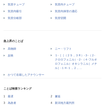
気管チューブ
気管内チューブ
気管内吸引
気管内挿管の適応
気管分岐部
気管切開
急上昇のことば
高物師
ニー・リフト
１‐［［（２Ｓ，３Ｒ）‐３‐（２‐
反映
クロロフェニル）‐２‐（４‐フルオ
ロフェニル）オキシラニル］メチ
ル］‐１Ｈ‐１，２，…
かつて在籍したアナウンサー
ことば検索ランキング
最遅
邂逅
為政者
新潟地方裁判所