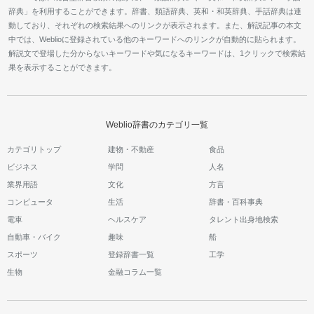
辞典」を利用することができます。辞書、類語辞典、英和・和英辞典、手話辞典は連
動しており、それぞれの検索結果へのリンクが表示されます。また、解説記事の本文
中では、Weblioに登録されている他のキーワードへのリンクが自動的に貼られます。
解説文で登場した分からないキーワードや気になるキーワードは、1クリックで検索結
果を表示することができます。
Weblio辞書のカテゴリ一覧
カテゴリトップ
建物・不動産
食品
ビジネス
学問
人名
業界用語
文化
方言
コンピュータ
生活
辞書・百科事典
電車
ヘルスケア
タレント出身地検索
自動車・バイク
趣味
船
スポーツ
登録辞書一覧
工学
生物
金融コラム一覧