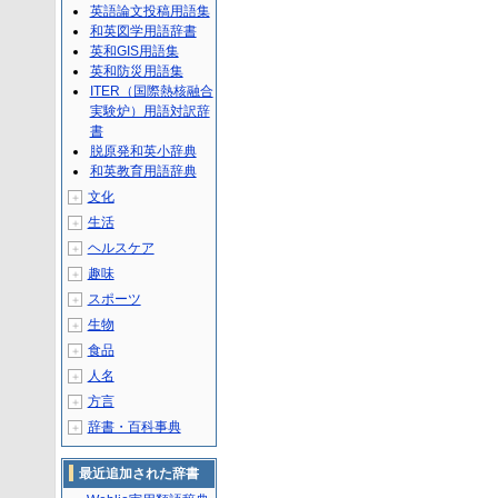
英語論文投稿用語集
和英図学用語辞書
英和GIS用語集
英和防災用語集
ITER（国際熱核融合
実験炉）用語対訳辞
書
脱原発和英小辞典
和英教育用語辞典
文化
＋
生活
＋
ヘルスケア
＋
趣味
＋
スポーツ
＋
生物
＋
食品
＋
人名
＋
方言
＋
辞書・百科事典
＋
最近追加された辞書