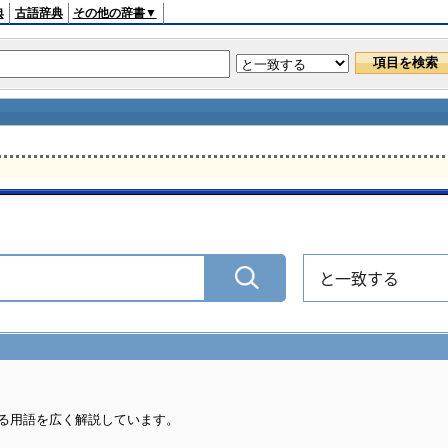
典
古語辞典
その他の辞書▼
と一致する
る用語を広く解説しています。