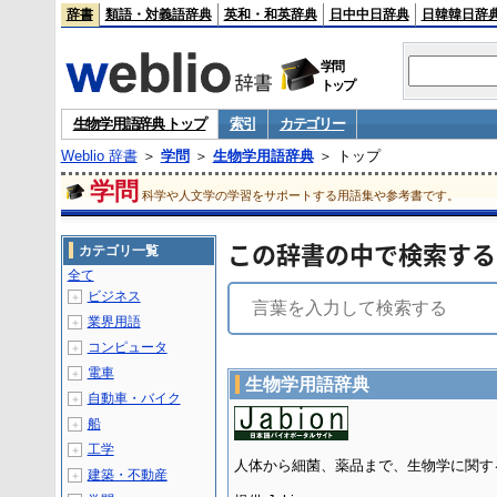
辞書
類語・対義語辞典
英和・和英辞典
日中中日辞典
日韓韓日辞
学問
トップ
生物学用語辞典 トップ
索引
カテゴリー
Weblio 辞書
＞
学問
＞
生物学用語辞典
＞ トップ
学問
科学や人文学の学習をサポートする用語集や参考書です。
この辞書の中で検索する
カテゴリ一覧
全て
ビジネス
＋
業界用語
＋
コンピュータ
＋
電車
＋
生物学用語辞典
自動車・バイク
＋
船
＋
工学
＋
人体から細菌、薬品まで、生物学に関す
建築・不動産
＋