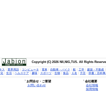
Copyright (C) 2026 NII,NIG,TUS. All Rights Reserve
ネス
｜
業界用語
｜
コンピュータ
｜
電車
｜
自動車・バイク
｜
船
｜
工学
｜
建築・不動産
文化
｜
生活
｜
ヘルスケア
｜
趣味
｜
スポーツ
｜
生物
｜
食品
｜
人名
｜
方言
｜
辞書・百科事
お問合せ・ご要望
会社概要
お問い合わせ
会社情報
採用情報