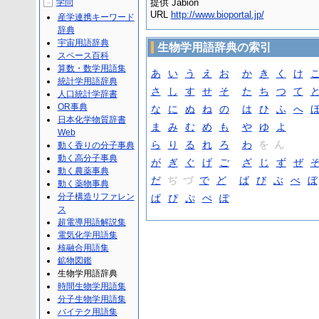
学問
提供 Jabion
－
URL
http://www.bioportal.jp/
産学連携キーワード
辞典
宇宙用語辞典
生物学用語辞典の索引
スペース百科
算数・数学用語集
あ
い
う
え
お
か
き
く
け
統計学用語辞典
さ
し
す
せ
そ
た
ち
つ
て
人口統計学辞書
OR事典
な
に
ぬ
ね
の
は
ひ
ふ
へ
日本化学物質辞書
ま
み
む
め
も
や
ゆ
よ
Web
ら
り
る
れ
ろ
わ
を ん
動く香りの分子事典
動く高分子事典
が
ぎ
ぐ
げ
ご
ざ
じ
ず
ぜ
動く農薬事典
だ
ぢ づ
で
ど
ば
び
ぶ
べ
ぼ
動く薬物事典
分子構造リファレン
ぱ
ぴ
ぷ
ぺ
ぽ
ス
超電導用語解説集
電気化学用語集
核融合用語集
鉱物図鑑
生物学用語辞典
時間生物学用語集
分子生物学用語集
バイテク用語集