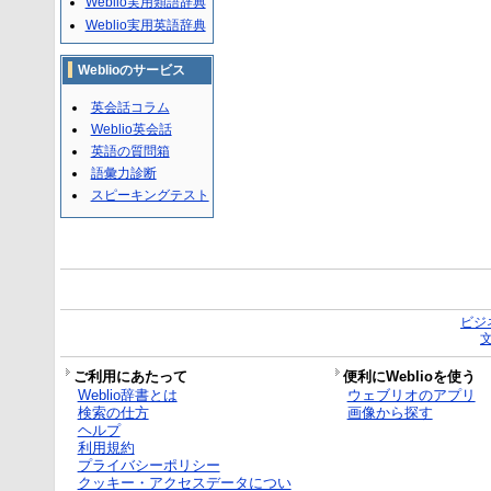
Weblio実用類語辞典
Weblio実用英語辞典
Weblioのサービス
英会話コラム
Weblio英会話
英語の質問箱
語彙力診断
スピーキングテスト
ビジ
ご利用にあたって
便利にWeblioを使う
Weblio辞書とは
ウェブリオのアプリ
検索の仕方
画像から探す
ヘルプ
利用規約
プライバシーポリシー
クッキー・アクセスデータについ