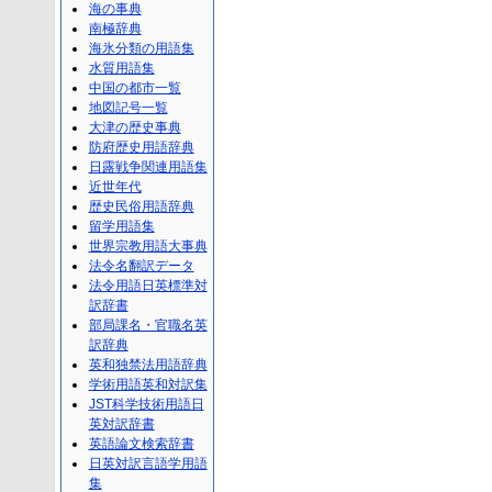
海の事典
南極辞典
海氷分類の用語集
水質用語集
中国の都市一覧
地図記号一覧
大津の歴史事典
防府歴史用語辞典
日露戦争関連用語集
近世年代
歴史民俗用語辞典
留学用語集
世界宗教用語大事典
法令名翻訳データ
法令用語日英標準対
訳辞書
部局課名・官職名英
訳辞典
英和独禁法用語辞典
学術用語英和対訳集
JST科学技術用語日
英対訳辞書
英語論文検索辞書
日英対訳言語学用語
集