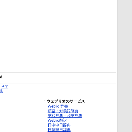
d.
｜
学問
典
ウェブリオのサービス
Weblio 辞書
類語・対義語辞典
英和辞典・和英辞典
Weblio翻訳
日中中日辞典
日韓韓日辞典