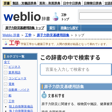
辞書
類語・対義語辞典
英和・和英辞典
日中中日辞典
日韓韓日辞典
古語
工学
トップ
原子力防災基礎用語集 トップ
索引
画像から探す
Weblio 辞書
＞
工学
＞
原子力防災基礎用語集
＞ トップ
工学
宇宙工学から建築工学まで、人間の技術が結晶となって表れています。
この辞書の中で検索する
カテゴリ一覧
全て
ビジネス
＋
業界用語
＋
コンピュータ
＋
電車
＋
原子力防災基礎用語集
自動車・バイク
＋
船
＋
工学
－
原子力防災に関連する、核物質や施設、健康被
陸上自衛隊装備品
海上自衛隊装備品
提供 文部科学省