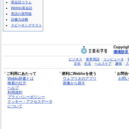
英会話コラム
Weblio英会話
英語の質問箱
語彙力診断
スピーキングテスト
Copyrig
環境防災
ビジネス
｜
業界用語
｜
コンピュータ
｜
文化
｜
生活
｜
ヘルスケア
｜
趣味
｜
ス
ご利用にあたって
便利にWeblioを使う
お問合
Weblio辞書とは
ウェブリオのアプリ
お問
検索の仕方
画像から探す
ヘルプ
利用規約
プライバシーポリシー
クッキー・アクセスデータ
について