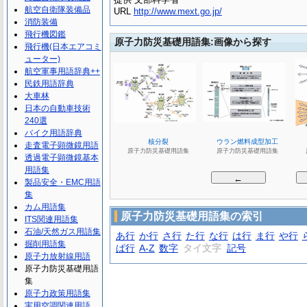
航空自衛隊装備品
URL
http://www.mext.go.jp/
消防装備
飛行機図鑑
原子力防災基礎用語集:画像から探す
飛行機(日本エアコミ
ューター)
航空軍事用語辞典++
民鉄用語辞典
大車林
日本の自動車技術
240選
バイク用語辞典
緊急被ばく医療
核分裂
ウラン燃料成型加工
走査電子顕微鏡用語
語集
原子力防災基礎用語集
原子力防災基礎用語集
原子力防災基礎用語集
透過電子顕微鏡基本
用語集
製品安全・EMC用語
集
カム用語集
原子力防災基礎用語集の索引
ITS関連用語集
石油/天然ガス用語集
あ行
か行
さ行
た行
な行
は行
ま行
や行
掘削用語集
ぱ行
A-Z
数字
タイ文字
記号
原子力放射線用語
原子力防災基礎用語
集
原子力政策用語集
実用空調関連用語