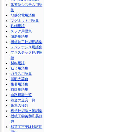
氷蓄熱システム用語
集
地熱発電用語集
マグネット用語集
鉄鋼用語
スラグ用語集
研磨用語集
機械加工技術用語集
メンテナンス用語集
プラスチック処理用
語
材料用語
ねじ用語集
ガラス用語集
照明大辞典
接着用語集
時計用語集
道路標識一覧
鍛金の道具一覧
歯車の種類
科学技術論文動詞集
機械工学英和和英辞
典
和英宇宙実験対訳用