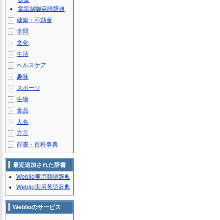
語集
電気制御英語辞典
建築・不動産
＋
学問
＋
文化
＋
生活
＋
ヘルスケア
＋
趣味
＋
スポーツ
＋
生物
＋
食品
＋
人名
＋
方言
＋
辞書・百科事典
＋
最近追加された辞書
Weblio実用類語辞典
Weblio実用英語辞典
Weblioのサービス