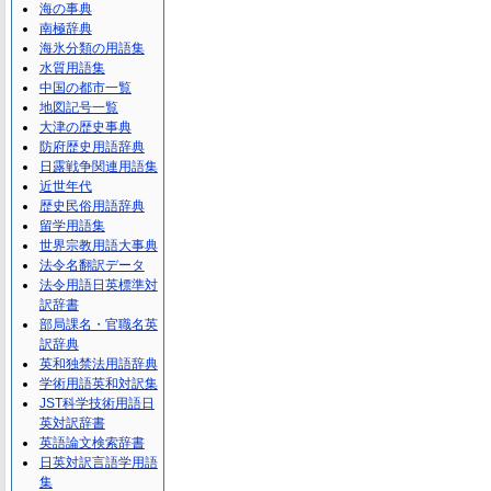
海の事典
南極辞典
海氷分類の用語集
水質用語集
中国の都市一覧
地図記号一覧
大津の歴史事典
防府歴史用語辞典
日露戦争関連用語集
近世年代
歴史民俗用語辞典
留学用語集
世界宗教用語大事典
法令名翻訳データ
法令用語日英標準対
訳辞書
部局課名・官職名英
訳辞典
英和独禁法用語辞典
学術用語英和対訳集
JST科学技術用語日
英対訳辞書
英語論文検索辞書
日英対訳言語学用語
集