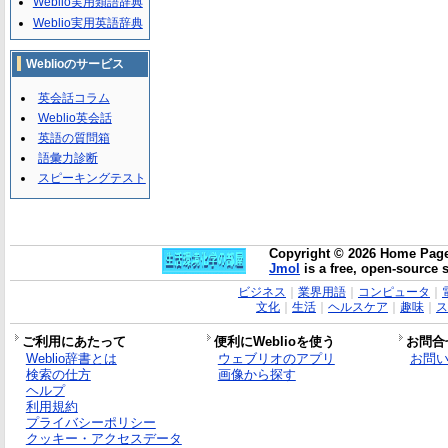
Weblio実用類語辞典
Weblio実用英語辞典
Weblioのサービス
英会話コラム
Weblio英会話
英語の質問箱
語彙力診断
スピーキングテスト
Copyright © 2026 Home Page 
Jmol
is a free, open-source 
ビジネス
｜
業界用語
｜
コンピュータ
｜
文化
｜
生活
｜
ヘルスケア
｜
趣味
｜
ス
ご利用にあたって
便利にWeblioを使う
お問合
Weblio辞書とは
ウェブリオのアプリ
お問
検索の仕方
画像から探す
ヘルプ
利用規約
プライバシーポリシー
クッキー・アクセスデータ