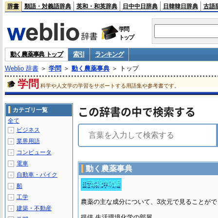
辞書
類語・対義語辞典
英和・和英辞典
日中中日辞典
日韓韓日辞典
古語
学問
トップ
動く農薬事典 トップ
索引
ランキング
Weblio 辞書
＞
学問
＞
動く農薬事典
＞ トップ
学問
科学や人文学の学習をサポートする用語集や参考書です。
この辞書の中で検索する
カテゴリ一覧
全て
ビジネス
＋
業界用語
＋
コンピュータ
＋
電車
＋
動く農薬事典
自動車・バイク
＋
船
＋
工学
＋
農薬の主な成分について、3次元で見ることがで
建築・不動産
＋
提供 生活環境化学の部屋