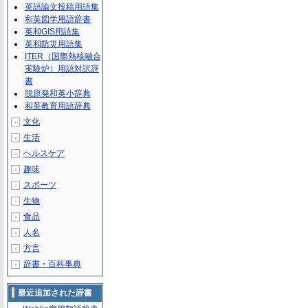
英語論文投稿用語集
和英図学用語辞書
英和GIS用語集
英和防災用語集
ITER（国際熱核融合
実験炉）用語対訳辞
書
脱原発和英小辞典
和英教育用語辞典
文化
＋
生活
＋
ヘルスケア
＋
趣味
＋
スポーツ
＋
生物
＋
食品
＋
人名
＋
方言
＋
辞書・百科事典
＋
最近追加された辞書