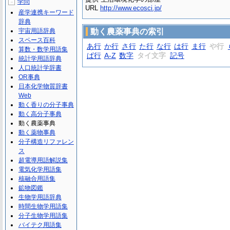
学問
－
URL
http://www.ecosci.jp/
産学連携キーワード
辞典
宇宙用語辞典
動く農薬事典の索引
スペース百科
あ行
か行
さ行
た行
な行
は行
ま行
や行
算数・数学用語集
ぱ行
A-Z
数字
タイ文字
記号
統計学用語辞典
人口統計学辞書
OR事典
日本化学物質辞書
Web
動く香りの分子事典
動く高分子事典
動く農薬事典
動く薬物事典
分子構造リファレン
ス
超電導用語解説集
電気化学用語集
核融合用語集
鉱物図鑑
生物学用語辞典
時間生物学用語集
分子生物学用語集
バイテク用語集