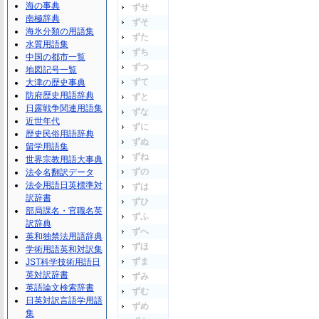
海の事典
ずせ
南極辞典
ずそ
海氷分類の用語集
ずた
水質用語集
ずち
中国の都市一覧
ずつ
地図記号一覧
ずて
大津の歴史事典
防府歴史用語辞典
ずと
日露戦争関連用語集
ずな
近世年代
ずに
歴史民俗用語辞典
ずぬ
留学用語集
ずね
世界宗教用語大事典
ずの
法令名翻訳データ
法令用語日英標準対
ずは
訳辞書
ずひ
部局課名・官職名英
ずふ
訳辞典
ずへ
英和独禁法用語辞典
ずほ
学術用語英和対訳集
ずま
JST科学技術用語日
英対訳辞書
ずみ
英語論文検索辞書
ずむ
日英対訳言語学用語
ずめ
集