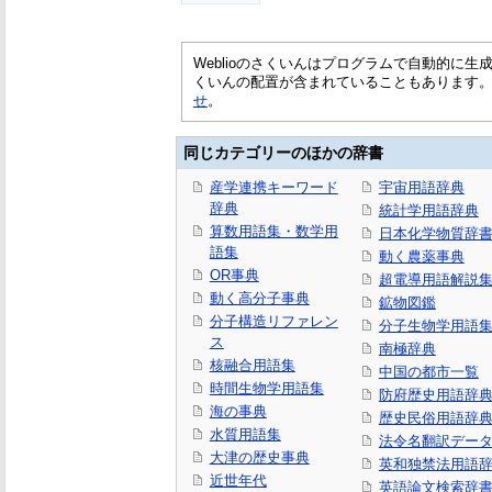
Weblioのさくいんはプログラムで自動的に
くいんの配置が含まれていることもあります
せ
。
同じカテゴリーのほかの辞書
産学連携キーワード
宇宙用語辞典
辞典
統計学用語辞典
算数用語集・数学用
日本化学物質辞書
語集
動く農薬事典
OR事典
超電導用語解説
動く高分子事典
鉱物図鑑
分子構造リファレン
分子生物学用語
ス
南極辞典
核融合用語集
中国の都市一覧
時間生物学用語集
防府歴史用語辞
海の事典
歴史民俗用語辞
水質用語集
法令名翻訳デー
大津の歴史事典
英和独禁法用語
近世年代
英語論文検索辞