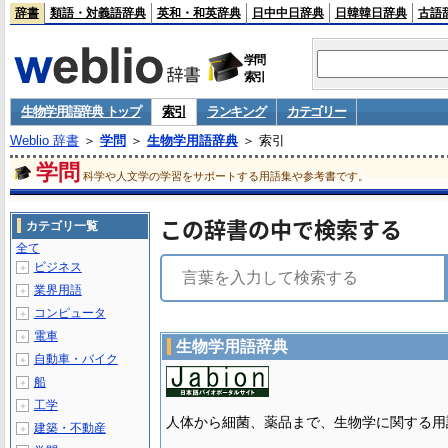
辞書
類語・対義語辞典
英和・和英辞典
日中中日辞典
日韓韓日辞典
古語
学問
索引
生物学用語辞典 トップ
索引
ランキング
カテゴリー
Weblio 辞書
＞
学問
＞
生物学用語辞典
＞ 索引
学問
科学や人文学の学習をサポートする用語集や参考書です。
この辞書の中で検索する
カテゴリ一覧
全て
ビジネス
＋
業界用語
＋
コンピュータ
＋
電車
＋
生物学用語辞典
自動車・バイク
＋
船
＋
工学
＋
人体から細菌、薬品まで、生物学に関する用
建築・不動産
＋