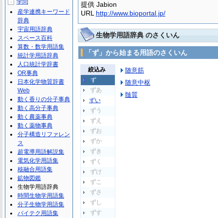
学問
－
提供 Jabion
産学連携キーワード
URL
http://www.bioportal.jp/
辞典
宇宙用語辞典
生物学用語辞典 のさくいん
スペース百科
算数・数学用語集
「ず」から始まる用語のさくいん
統計学用語辞典
人口統計学辞書
絞込み
随意筋
OR事典
ず
日本化学物質辞書
随意中枢
ずあ
Web
髄質
動く香りの分子事典
ずい
動く高分子事典
ずう
動く農薬事典
ずえ
動く薬物事典
ずお
分子構造リファレン
ずか
ス
ずき
超電導用語解説集
電気化学用語集
ずく
核融合用語集
ずけ
鉱物図鑑
ずこ
生物学用語辞典
ずさ
時間生物学用語集
ずし
分子生物学用語集
ずす
バイテク用語集