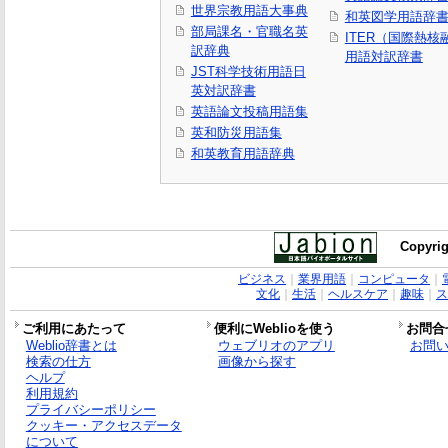
世界宗教用語大事典
和英図学用語辞
部局課名・官職名英
ITER（国際熱
訳辞典
用語対訳辞書
JST科学技術用語日
英対訳辞書
英語論文投稿用語集
英和防災用語集
和英教育用語辞典
Copyrig
ビジネス
｜
業界用語
｜
コンピュータ
｜
文化
｜
生活
｜
ヘルスケア
｜
趣味
｜
ス
ご利用にあたって
便利にWeblioを使う
お問合
Weblio辞書とは
ウェブリオのアプリ
お問
検索の仕方
画像から探す
ヘルプ
利用規約
プライバシーポリシー
クッキー・アクセスデータ
について