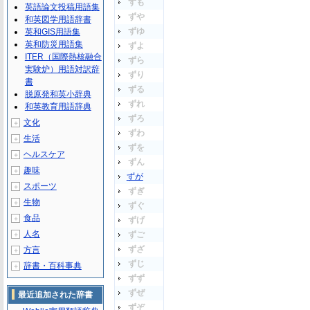
ずも
英語論文投稿用語集
ずや
和英図学用語辞書
ずゆ
英和GIS用語集
英和防災用語集
ずよ
ITER（国際熱核融合
ずら
実験炉）用語対訳辞
ずり
書
ずる
脱原発和英小辞典
ずれ
和英教育用語辞典
ずろ
文化
＋
ずわ
生活
＋
ずを
ヘルスケア
＋
ずん
趣味
＋
ずが
スポーツ
＋
ずぎ
生物
＋
ずぐ
食品
＋
ずげ
人名
ずご
＋
ずざ
方言
＋
ずじ
辞書・百科事典
＋
ずず
ずぜ
最近追加された辞書
ずぞ