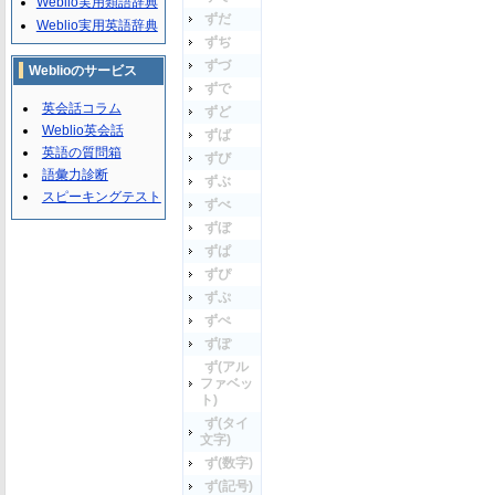
Weblio実用類語辞典
ずだ
Weblio実用英語辞典
ずぢ
ずづ
Weblioのサービス
ずで
英会話コラム
ずど
Weblio英会話
ずば
英語の質問箱
ずび
語彙力診断
ずぶ
スピーキングテスト
ずべ
ずぼ
ずぱ
ずぴ
ずぷ
ずぺ
ずぽ
ず(アル
ファベッ
ト)
ず(タイ
文字)
ず(数字)
ず(記号)