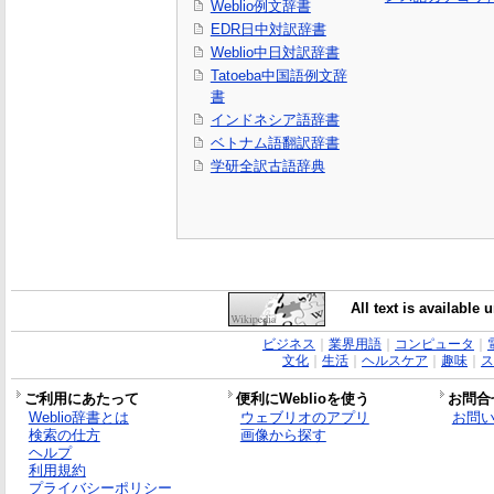
Weblio例文辞書
EDR日中対訳辞書
Weblio中日対訳辞書
Tatoeba中国語例文辞
書
インドネシア語辞書
ベトナム語翻訳辞書
学研全訳古語辞典
All text is available
ビジネス
｜
業界用語
｜
コンピュータ
｜
文化
｜
生活
｜
ヘルスケア
｜
趣味
｜
ス
ご利用にあたって
便利にWeblioを使う
お問合
Weblio辞書とは
ウェブリオのアプリ
お問
検索の仕方
画像から探す
ヘルプ
利用規約
プライバシーポリシー