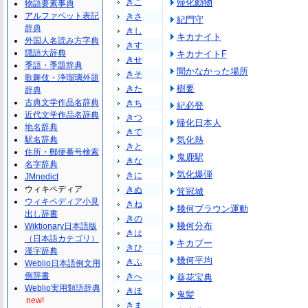
きこ
帰化動物
物語要素事典
アルファベット表記
きさ
紀門守
辞典
きし
キカナイト
外国人名読み方字典
きす
隠語大辞典
キカナイトF
きせ
季語・季題辞典
聞かなかった場所
きそ
歌舞伎・浄瑠璃外題
樹要
きた
辞典
古典文学作品名辞典
きち
紀必登
近代文学作品名辞典
きつ
帰化日本人
地名辞典
きて
駅名辞典
気化熱
きと
住所・郵便番号検索
鬼鹿駅
きな
名字辞典
気化爆弾
きに
JMnedict
ウィキペディア
きぬ
箕冠城
ウィキペディア小見
きね
幾何ブラウン運動
出し辞書
きの
幾何分布
Wiktionary日本語版
きは
（日本語カテゴリ）
キカプー
きひ
漢字辞典
幾何平均
きふ
Weblio日本語例文用
例辞書
きへ
葵花宝典
Weblio実用類語辞典
きほ
鬼髪
new!
きま