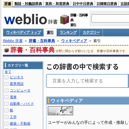
辞書
類語・対義語辞典
英和・和英辞典
日中中日辞典
日韓韓日辞典
古語
辞書・百科事
典
索引
ウィキペディア トップ
索引
ランキング
カテゴリー
Weblio 辞書
＞
辞書・百科事典
＞
ウィキペディア
＞ 索引
辞書・百科事典
分野に関わらず頼りになる、辞書や百科事典です。
この辞書の中で検索する
カテゴリ一覧
全て
ビジネス
＋
業界用語
＋
コンピュータ
＋
電車
＋
ウィキペディア
自動車・バイク
＋
船
＋
工学
＋
ユーザーがみんなの手によって作成・推敲し
建築・不動産
＋