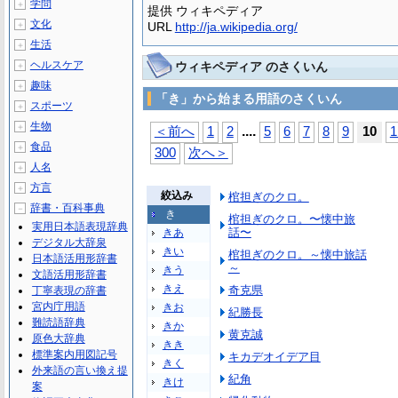
学問
＋
提供 ウィキペディア
文化
＋
URL
http://ja.wikipedia.org/
生活
＋
ヘルスケア
ウィキペディア のさくいん
＋
趣味
＋
「き」から始まる用語のさくいん
スポーツ
＋
生物
＋
...
.
＜前へ
1
2
5
6
7
8
9
10
1
食品
＋
300
次へ＞
人名
＋
方言
＋
絞込み
棺担ぎのクロ。
辞書・百科事典
－
き
棺担ぎのクロ。〜懐中旅
実用日本語表現辞典
話〜
きあ
デジタル大辞泉
きい
棺担ぎのクロ。～懐中旅話
日本語活用形辞書
～
きう
文語活用形辞書
きえ
奇克県
丁寧表現の辞書
宮内庁用語
きお
紀勝長
難読語辞典
きか
黄克誠
原色大辞典
きき
標準案内用図記号
キカデオイデア目
きく
外来語の言い換え提
紀角
きけ
案