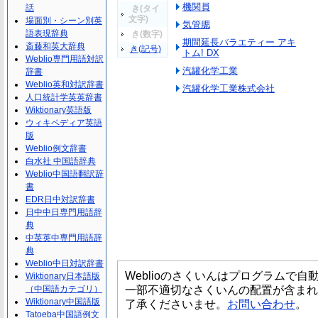
機関員
話
き(タイ
文字)
場面別・シーン別英
気管腮
語表現辞典
き(数字)
期間延長バラエティー アキ
斎藤和英大辞典
き(記号)
トム! DX
Weblio専門用語対訳
汽罐化学工業
辞書
Weblio英和対訳辞書
汽罐化学工業株式会社
人口統計学英英辞書
Wiktionary英語版
ウィキペディア英語
版
Weblio例文辞書
白水社 中国語辞典
Weblio中国語翻訳辞
書
EDR日中対訳辞書
日中中日専門用語辞
典
中英英中専門用語辞
典
Weblio中日対訳辞書
Weblioのさくいんはプログラムで
Wiktionary日本語版
一部不適切なさくいんの配置が含まれ
（中国語カテゴリ）
Wiktionary中国語版
了承くださいませ。
お問い合わせ
。
Tatoeba中国語例文