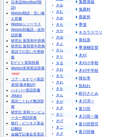
鬼鹿港線
日本語WordNet(類
きみ
語)
鬼鹿村
きむ
Weblio類語・言い換
貴家悠
きめ
え辞書
Weblioシソーラス
きも
季漢
Weblio対義語・反対
きや
キカラスウリ
語辞書
きゆ
黄枯茶
研究社 新英和中辞典
きよ
研究社 新和英中辞典
季漢輔臣賛
きら
英語での言い方用例
木刈
きり
集
Eゲイト英和辞典
木刈小学校
きる
Weblio実用英語辞典
きれ
木刈中学校
new!
きろ
帰化率
コア・セオリー英語
きわ
表現(基本動詞)
気枯れ
きを
ハイパー英語辞書
樹川さとみ
きん
JMdict
木川淳一
英語ことわざ教訓辞
きが
典
きぎ
黄川田
研究社 英和コンピュ
きぐ
木川田一隆
ーター用語辞典
きげ
旅行・ビジネス英会
黄川田賢司
きご
話翻訳
黄川田徹
きざ
金融庁記者会見英語