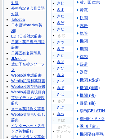
黄川田仁志
対訳
きじ
外務省記者会見英語
きず
黄寛
対訳
きぜ
軌間
Tatoeba
きぞ
日本語WordNet(英
汽缶
きだ
和)
気管
きぢ
EDR日英対訳辞書
機関
日英・英日専門用語
きづ
辞書
きで
期間
日英固有名詞辞典
きど
旗艦
JMnedict
きば
遺伝子名称シソーラ
帰還
きび
ス
器官
きぶ
Weblio派生語辞書
機関 (機械)
Weblio記号和英辞書
きべ
Weblio和製英語辞書
機関 (軍隊)
きぼ
Weblio英語表現辞典
きぱ
機関 (法)
英語イディオム表現
きぴ
帰還 (曲)
辞典
きぷ
メール英語例文辞書
季刊GELATIN
きぺ
Weblio英語言い回し
季刊R・P・G
辞典
きぽ
インターネットスラ
季刊『道』
き(アル
ング英和辞典
ファベッ
機関委任事務
ト)
最強のスラング英会