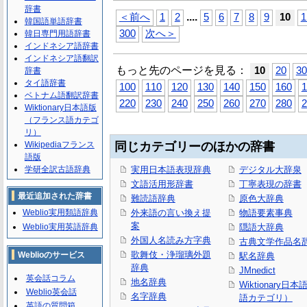
辞書
...
.
＜前へ
1
2
5
6
7
8
9
10
1
韓国語単語辞書
300
次へ＞
韓日専門用語辞書
インドネシア語辞書
インドネシア語翻訳
もっと先のページを見る：
10
20
30
辞書
タイ語辞書
100
110
120
130
140
150
160
1
ベトナム語翻訳辞書
220
230
240
250
260
270
280
2
Wiktionary日本語版
（フランス語カテゴ
リ）
Wikipediaフランス
同じカテゴリーのほかの辞書
語版
学研全訳古語辞典
実用日本語表現辞典
デジタル大辞泉
文語活用形辞書
丁寧表現の辞書
最近追加された辞書
難読語辞典
原色大辞典
Weblio実用類語辞典
外来語の言い換え提
物語要素事典
案
Weblio実用英語辞典
隠語大辞典
外国人名読み方字典
古典文学作品名
歌舞伎・浄瑠璃外題
Weblioのサービス
駅名辞典
辞典
JMnedict
英会話コラム
地名辞典
Wiktionary日
Weblio英会話
名字辞典
語カテゴリ）
英語の質問箱