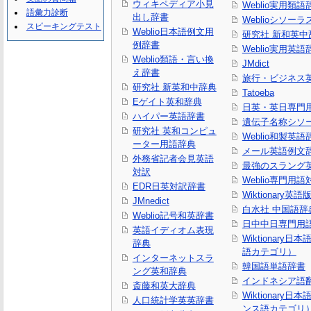
ウィキペディア小見
Weblio実用類語
語彙力診断
出し辞書
Weblioシソーラ
スピーキングテスト
Weblio日本語例文用
研究社 新和英中
例辞書
Weblio実用英語
Weblio類語・言い換
JMdict
え辞書
旅行・ビジネス
研究社 新英和中辞典
Tatoeba
Eゲイト英和辞典
日英・英日専門
ハイパー英語辞書
遺伝子名称シソ
研究社 英和コンピュ
Weblio和製英語
ーター用語辞典
メール英語例文
外務省記者会見英語
最強のスラング
対訳
Weblio専門用
EDR日英対訳辞書
Wiktionary英語
JMnedict
白水社 中国語辞
Weblio記号和英辞書
日中中日専門用
英語イディオム表現
Wiktionary日
辞典
語カテゴリ）
インターネットスラ
韓国語単語辞書
ング英和辞典
インドネシア語
斎藤和英大辞典
Wiktionary日
人口統計学英英辞書
ンス語カテゴリ