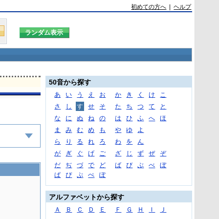
初めての方へ
|
ヘルプ
50音から探す
あ
い
う
え
お
か
き
く
け
こ
さ
し
す
せ
そ
た
ち
つ
て
と
な
に
ぬ
ね
の
は
ひ
ふ
へ
ほ
ま
み
む
め
も
や
ゆ
よ
ら
り
る
れ
ろ
わ
を
ん
が
ぎ
ぐ
げ
ご
ざ
じ
ず
ぜ
ぞ
だ
ぢ
づ
で
ど
ば
び
ぶ
べ
ぼ
ぱ
ぴ
ぷ
ぺ
ぽ
アルファベットから探す
Ａ
Ｂ
Ｃ
Ｄ
Ｅ
Ｆ
Ｇ
Ｈ
Ｉ
Ｊ