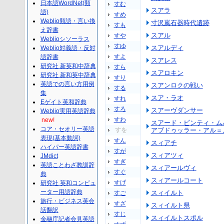
日本語WordNet(類
すむ
スアラ
語)
すめ
Weblio類語・言い換
寸沢嵐石器時代遺跡
すも
え辞書
スアル
すや
Weblioシソーラス
すゆ
スアルディ
Weblio対義語・反対
すよ
語辞書
スアレス
研究社 新英和中辞典
すら
スアロキン
研究社 新和英中辞典
すり
英語での言い方用例
スアンロクの戦い
する
集
スア・ラオ
すれ
Eゲイト英和辞典
すろ
スアーヴダンサー
Weblio実用英語辞典
すわ
new!
スアード・ビンティ・ム
コア・セオリー英語
すを
アブドゥッラー・アル＝
表現(基本動詞)
すん
スィアチ
ハイパー英語辞書
すが
スィアツィ
JMdict
すぎ
英語ことわざ教訓辞
スィアールヴィ
すぐ
典
スィアールコート
すげ
研究社 英和コンピュ
ーター用語辞典
スィイルト
すご
旅行・ビジネス英会
すざ
スィイルト県
話翻訳
すじ
スィイルトスポル
金融庁記者会見英語