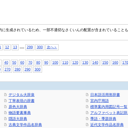
自動的に生成されているため、一部不適切なさくいんの配置が含まれていること
...
.
1
12
13
299
300
次へ＞
0
40
50
60
70
80
90
100
110
120
130
140
150
160
17
0
270
280
290
300
デジタル大辞泉
日本語活用形辞書
丁寧表現の辞書
宮内庁用語
原色大辞典
標準案内用図記号一覧
物語要素事典
アルファベット表記辞
隠語大辞典
季語・季題辞典
古典文学作品名辞典
近代文学作品名辞典