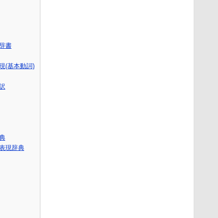
語辞書
(基本動詞)
訳
辞典
表現辞典