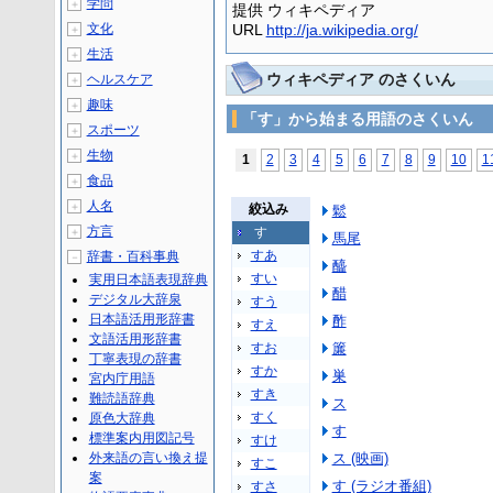
学問
＋
提供 ウィキペディア
文化
URL
http://ja.wikipedia.org/
＋
生活
＋
ウィキペディア のさくいん
ヘルスケア
＋
趣味
＋
「す」から始まる用語のさくいん
スポーツ
＋
生物
＋
1
2
3
4
5
6
7
8
9
10
1
食品
＋
人名
＋
絞込み
鬆
方言
す
＋
馬尾
すあ
辞書・百科事典
－
醯
すい
実用日本語表現辞典
醋
デジタル大辞泉
すう
日本語活用形辞書
酢
すえ
文語活用形辞書
すお
簾
丁寧表現の辞書
すか
巣
宮内庁用語
すき
難読語辞典
ス
すく
原色大辞典
す
標準案内用図記号
すけ
外来語の言い換え提
ス (映画)
すこ
案
す (ラジオ番組)
すさ