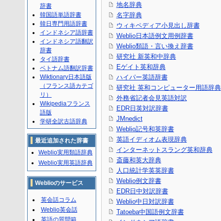
地名辞典
辞書
韓国語単語辞書
名字辞典
韓日専門用語辞書
ウィキペディア小見出し辞書
インドネシア語辞書
Weblio日本語例文用例辞書
インドネシア語翻訳
Weblio類語・言い換え辞書
辞書
研究社 新英和中辞典
タイ語辞書
Eゲイト英和辞典
ベトナム語翻訳辞書
Wiktionary日本語版
ハイパー英語辞書
（フランス語カテゴ
研究社 英和コンピューター用語辞典
リ）
外務省記者会見英語対訳
Wikipediaフランス
EDR日英対訳辞書
語版
JMnedict
学研全訳古語辞典
Weblio記号和英辞書
英語イディオム表現辞典
最近追加された辞書
インターネットスラング英和辞典
Weblio実用類語辞典
斎藤和英大辞典
Weblio実用英語辞典
人口統計学英英辞書
Weblio例文辞書
Weblioのサービス
EDR日中対訳辞書
英会話コラム
Weblio中日対訳辞書
Weblio英会話
Tatoeba中国語例文辞書
英語の質問箱