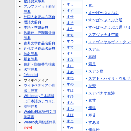
物語要素事典
すし
素。
アルファベット表記
すす
辞典
す〜ぱ〜ぷよぷよ
すせ
外国人名読み方字典
す〜ぱ〜ぷよぷよ通
隠語大辞典
すそ
す〜ぱ〜ぷよぷよ通 リ
季語・季題辞典
すた
歌舞伎・浄瑠璃外題
スアヴァナオ空港
すち
辞典
すつ
スアヴィヤルヴィ・クレ
古典文学作品名辞典
すて
近代文学作品名辞典
スア王
すと
地名辞典
素銅
駅名辞典
すな
素足
住所・郵便番号検索
すに
名字辞典
スアシ島
すぬ
JMnedict
すね
スアト・ハイリ・ウルギ
ウィキペディア
すの
ウィキペディア小見
巣穴
すは
出し辞書
スアバナオ空港
Wiktionary日本語版
すひ
素甘
（日本語カテゴリ）
すふ
漢字辞典
州浜
すへ
Weblio日本語例文用
すほ
寿甘
例辞書
すま
Weblio実用類語辞典
すあま
すみ
new!
州浜粉