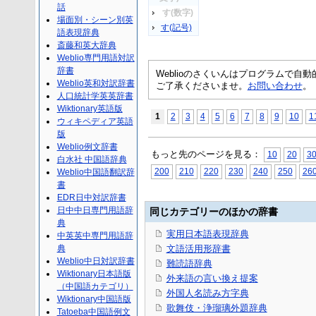
話
す(数字)
場面別・シーン別英
す(記号)
語表現辞典
斎藤和英大辞典
Weblio専門用語対訳
辞書
Weblioのさくいんはプログラムで
Weblio英和対訳辞書
ご了承くださいませ。
お問い合わせ
。
人口統計学英英辞書
Wiktionary英語版
1
2
3
4
5
6
7
8
9
10
1
ウィキペディア英語
版
Weblio例文辞書
もっと先のページを見る：
10
20
3
白水社 中国語辞典
200
210
220
230
240
250
26
Weblio中国語翻訳辞
書
EDR日中対訳辞書
日中中日専門用語辞
同じカテゴリーのほかの辞書
典
実用日本語表現辞典
中英英中専門用語辞
典
文語活用形辞書
Weblio中日対訳辞書
難読語辞典
Wiktionary日本語版
外来語の言い換え提案
（中国語カテゴリ）
外国人名読み方字典
Wiktionary中国語版
歌舞伎・浄瑠璃外題辞典
Tatoeba中国語例文