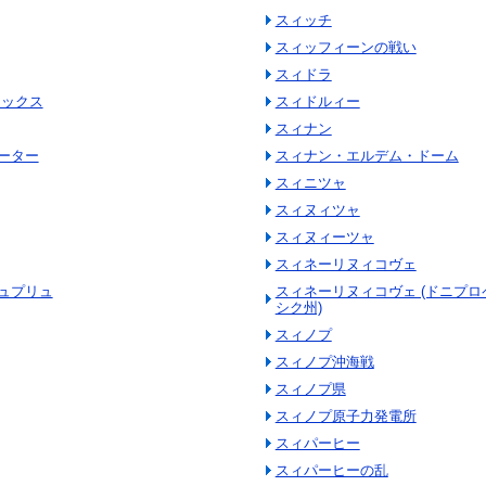
スィッチ
スィッフィーンの戦い
スィドラ
ミックス
スィドルィー
スィナン
ーター
スィナン・エルデム・ドーム
スィニツャ
スィヌィツャ
スィヌィーツャ
スィネーリヌィコヴェ
ュプリュ
スィネーリヌィコヴェ (ドニプ
シク州)
スィノプ
スィノプ沖海戦
スィノプ県
スィノプ原子力発電所
スィパーヒー
スィパーヒーの乱