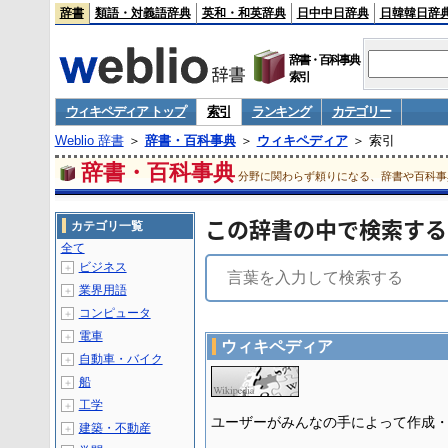
辞書
類語・対義語辞典
英和・和英辞典
日中中日辞典
日韓韓日辞
辞書・百科事典
索引
ウィキペディア トップ
索引
ランキング
カテゴリー
Weblio 辞書
＞
辞書・百科事典
＞
ウィキペディア
＞ 索引
辞書・百科事典
分野に関わらず頼りになる、辞書や百科事
この辞書の中で検索する
カテゴリ一覧
全て
ビジネス
＋
業界用語
＋
コンピュータ
＋
電車
＋
ウィキペディア
自動車・バイク
＋
船
＋
工学
＋
ユーザーがみんなの手によって作成
建築・不動産
＋