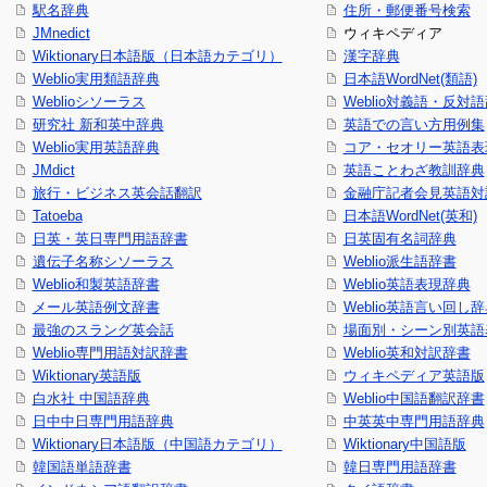
駅名辞典
住所・郵便番号検索
JMnedict
ウィキペディア
Wiktionary日本語版（日本語カテゴリ）
漢字辞典
Weblio実用類語辞典
日本語WordNet(類語)
Weblioシソーラス
Weblio対義語・反対
研究社 新和英中辞典
英語での言い方用例集
Weblio実用英語辞典
コア・セオリー英語表現
JMdict
英語ことわざ教訓辞典
旅行・ビジネス英会話翻訳
金融庁記者会見英語対
Tatoeba
日本語WordNet(英和)
日英・英日専門用語辞書
日英固有名詞辞典
遺伝子名称シソーラス
Weblio派生語辞書
Weblio和製英語辞書
Weblio英語表現辞典
メール英語例文辞書
Weblio英語言い回し
最強のスラング英会話
場面別・シーン別英語
Weblio専門用語対訳辞書
Weblio英和対訳辞書
Wiktionary英語版
ウィキペディア英語版
白水社 中国語辞典
Weblio中国語翻訳辞書
日中中日専門用語辞典
中英英中専門用語辞典
Wiktionary日本語版（中国語カテゴリ）
Wiktionary中国語版
韓国語単語辞書
韓日専門用語辞書