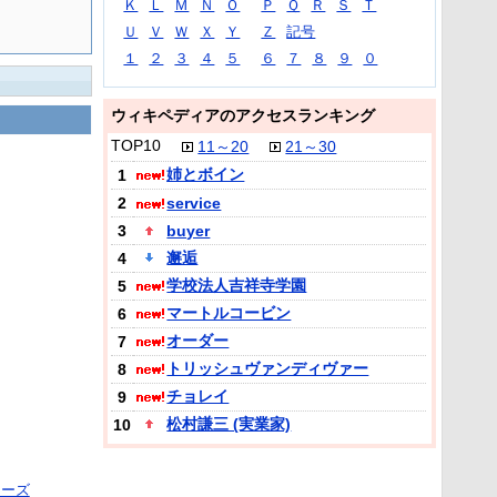
Ｋ
Ｌ
Ｍ
Ｎ
Ｏ
Ｐ
Ｑ
Ｒ
Ｓ
Ｔ
Ｕ
Ｖ
Ｗ
Ｘ
Ｙ
Ｚ
記号
１
２
３
４
５
６
７
８
９
０
ウィキペディアのアクセスランキング
TOP10
11～20
21～30
姉とボイン
1
2
service
3
buyer
邂逅
4
学校法人吉祥寺学園
5
マートルコービン
6
オーダー
7
トリッシュヴァンディヴァー
8
チョレイ
9
松村謙三 (実業家)
10
コーズ