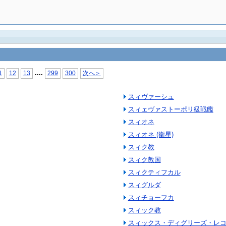
...
.
1
12
13
299
300
次へ＞
スィヴァーシュ
スィェヴァストーポリ級戦艦
スィオネ
スィオネ (衛星)
スィク教
スィク教国
スィクティフカル
スィグルダ
スィチョーフカ
スィック教
スィックス・ディグリーズ・レ