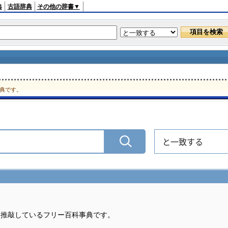
典
古語辞典
その他の辞書▼
典です。
と一致する
・推敲しているフリー百科事典です。