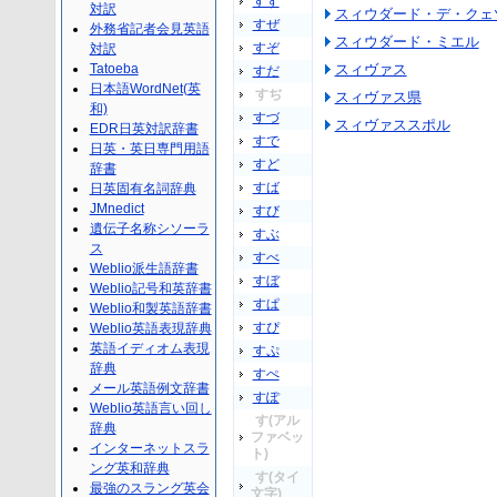
すず
対訳
スィウダード・デ・クェ
すぜ
外務省記者会見英語
スィウダード・ミエル
すぞ
対訳
Tatoeba
スィヴァス
すだ
日本語WordNet(英
すぢ
スィヴァス県
和)
すづ
スィヴァススポル
EDR日英対訳辞書
すで
日英・英日専門用語
すど
辞書
すば
日英固有名詞辞典
JMnedict
すび
遺伝子名称シソーラ
すぶ
ス
すべ
Weblio派生語辞書
すぼ
Weblio記号和英辞書
すぱ
Weblio和製英語辞書
すぴ
Weblio英語表現辞典
英語イディオム表現
すぷ
辞典
すぺ
メール英語例文辞書
すぽ
Weblio英語言い回し
す(アル
辞典
ファベッ
インターネットスラ
ト)
ング英和辞典
す(タイ
最強のスラング英会
文字)