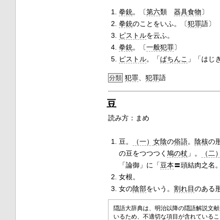
拳銃
。〔
第六
類
器具
食物
〕
拳銃
のことをいふ。〔
犯罪
語〕
ピストル
を云ふ。
拳銃
。〔
一般
犯罪
〕
ピストル
。「
ぱちんこ
」「はじ
犯罪
、
犯罪
語
分類
豆
読み方：まめ
豆。
（一）
女陰
の
俗語
。
陰核
の
の豆をつつつく
鳩の杖
」。
（二
「論御」に「
豆本
〓頭結肉之名
女根。
女の
陰部
をいう。
割れ目
のある
隠語大辞典は、明治以降の隠語解説文献
いるため、不適切な項目が含れている