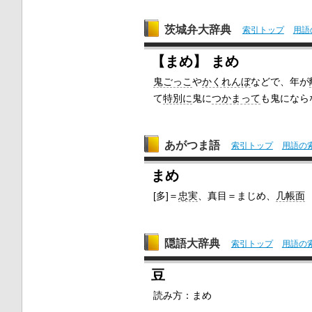
茨城弁大辞典
索引トップ
用語
【まめ】 まめ
鬼ごっこ
や
かくれんぼ
などで、年が
て
特別に
鬼に
つかまって
も鬼になら
あがつま語
索引トップ
用語の
まめ
[多]＝
忠実
、真目＝まじめ、
几帳面
隠語大辞典
索引トップ
用語の
豆
読み方：まめ