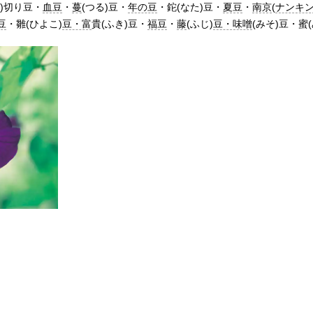
ん)切り豆・
血豆
・
蔓
(つる)豆・
年の豆
・鉈(なた)豆・
夏豆
・
南京
(
ナンキ
豆
・雛(ひよこ)
豆・富
貴(ふき)豆・
福豆
・
藤
(ふじ)
豆・味噌
(みそ)豆・蜜