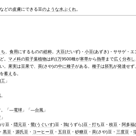
などの
皮膚
にできる豆
のような
水ぶくれ
。
うち
、
食用
にするものの
総称
。
大豆
(だいず)・
小豆
(あずき)・ササゲ・
ど。
マメ科
の
双子葉植物
は約
1万
9500種が
寒帯
から
熱帯
まで
広く
分布し
い。
果実
は
豆果
で、
莢
(さや)の
中に
種子
がある。
種子
は
胚乳
が
発達
せず
を
蓄え
る。
細工
」
。
臓
。
す。「―
電球
」「―
台風
」
者
」
)り豆・
隠元豆
・
鶯
(
うぐいす
)豆・
鶉
(うずら)
豆・打ち
豆・
枝豆
・
阿多福
・
黒豆
・
源氏豆
・
コーヒー豆
・
五目豆
・
砂糖豆
・
莢
(さや)豆・
三度豆
・