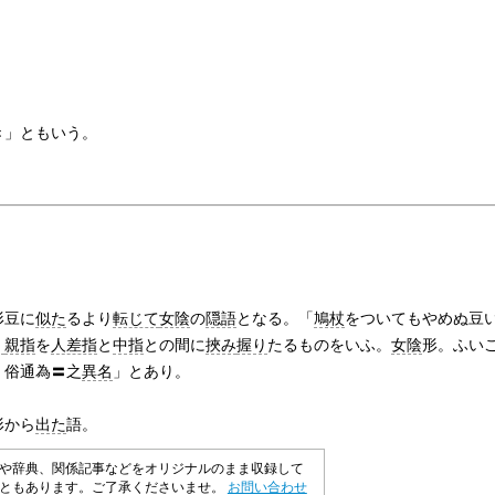
き」ともいう。
形豆に
似た
るより
転じて
女陰
の
隠語
となる。「
鳩杖
をついてもやめぬ豆
）
親指
を
人差指
と
中指
との間に
挾み
握り
たるものをいふ。
女陰
形。ふい
。俗通為〓之
異名
」とあり。
形から
出た
語。
や辞典、関係記事などをオリジナルのまま収録して
こともあります。ご了承くださいませ。
お問い合わせ