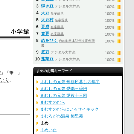
100%
3
弾き豆
デジタル大辞泉
|
|
|
|
|
100%
4
大豆
名字辞典
|
|
|
|
|
100%
5
大豆村
名字辞典
|
|
|
|
|
100%
6
豆成
名字辞典
|
|
|
|
|
100%
7
青豆
名字辞典
|
|
|
|
|
100%
8
めをひく
Weblio日本語例文用例辞
|
|
|
|
|
100%
書
9
底豆
デジタル大辞泉
|
|
|
|
|
100%
10
蓬莱豆
デジタル大辞泉
|
|
|
|
|
100%
まめのお隣キーワード
だ」「筆―」
何より
」
まむしの兄弟 刑務所暮し四年半
まむしの兄弟 恐喝三億円
まむしの兄弟 懲役十三回
まむすのむら
まむすのむらにいるサイキック
まむろがわ温泉 梅里苑
まめ
まめいた