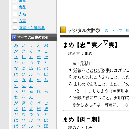
生物
＋
食品
＋
人名
＋
方言
＋
辞書・百科事典
＋
デジタル大辞泉
索引トップ
すべての辞書の索引
＝
▽
まめ【忠
実／
実】
あ
い
う
え
お
か
き
く
け
こ
読み方：まめ
さ
し
す
せ
そ
た
ち
つ
て
と
［名・
形動
］
な
に
ぬ
ね
の
１
労苦
を
いとわず
物事
にはげむ
は
ひ
ふ
へ
ほ
２
からだの
じょうぶな
こと。
ま
ま
み
む
め
も
３
まじめであること。
また、
そ
や
ゆ
よ
「いと―に、
じちよう
（＝
実用
本
ら
り
る
れ
ろ
わ
を
ん
４
実際
の
役に立つ
こと。
実用的
が
ぎ
ぐ
げ
ご
「をか
しきもの
は…
君達
に、―な
ざ
じ
ず
ぜ
ぞ
だ
ぢ
づ
で
ど
＝
まめ【肉
刺】
ば
び
ぶ
べ
ぼ
ぱ
ぴ
ぷ
ぺ
ぽ
読み方：まめ