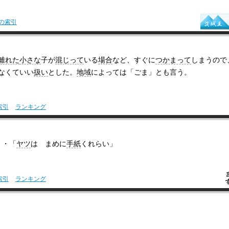
の索引
離れた
小さな
子が
混じって
いる
場合
など、すぐに
つかまって
しまうので
なくていい
扱い
とした。
地域
によっては「ごま」とも言う。
索引
ランキング
・「
ヤツ
は まめに
手紙
くれらい」
索引
ランキング