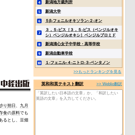
新潟地方裁判所
新潟大学
５β‐フェニルオキソラン‐２‐オン
３，５‐ビス［３，５‐ビス（ベンジルオキ
シ）ベンジルオキシ］ベンジルブロミド
新潟清心女子中学校・高等学校
新潟自動車学校
１‐フェニル‐４‐ニトロ‐３‐ペンタノン
>>もっとランキングを見る
英和和英テキスト翻訳
>> Weblio翻訳
炒り
朔日
、
九月
存食
の
原料
でも
あるとし、豆畑