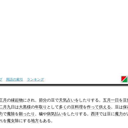
プ
用語の索引
ランキング
正月
の
縁起物
にされ、
節分
の豆で
天気
占い
をしたりする。
五月
一日
を
豆
二
月九
日は
大黒様
の
年取り
として
多く
の
豆料理
を
作って
供える
。豆は
保
力
で
魔除
を
願ったり
、穢や
病気
払い
をしたりする。
西洋
では豆に
魔力
が
れを
魔女
除にする
地方
もある。