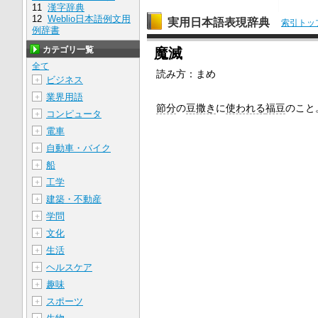
11
漢字辞典
12
Weblio日本語例文用
実用日本語表現辞典
索引トッ
例辞書
カテゴリ一覧
魔滅
全て
読み方：
まめ
ビジネス
＋
業界用語
＋
節分
の
豆撒き
に
使われる
福豆
のこと
コンピュータ
＋
電車
＋
自動車・バイク
＋
船
＋
工学
＋
建築・不動産
＋
学問
＋
文化
＋
生活
＋
ヘルスケア
＋
趣味
＋
スポーツ
＋