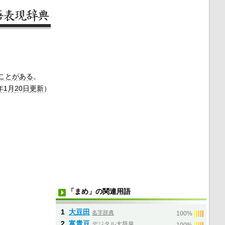
ことがある
。
年1月
20日
更新
）
「まめ」の関連用語
1
大豆田
名字辞典
|
|
|
|
|
100%
2
富貴豆
デジタル大辞泉
|
|
|
|
|