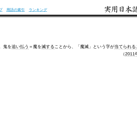
プ
用語の索引
ランキング
。鬼を
追い払う
＝魔を
滅する
ことから、「魔滅」という字が
当てられる
（
2011