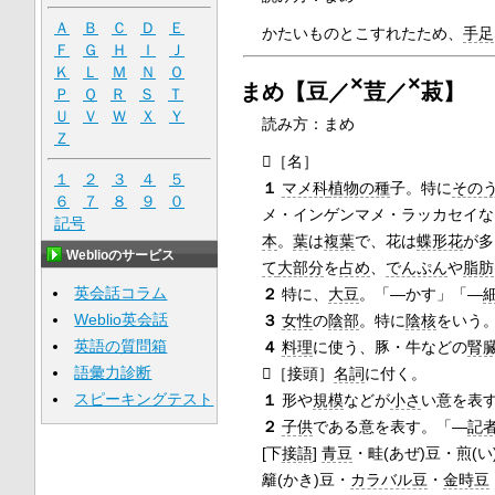
Ａ
Ｂ
Ｃ
Ｄ
Ｅ
かたいものとこすれたため、
手足
Ｆ
Ｇ
Ｈ
Ｉ
Ｊ
Ｋ
Ｌ
Ｍ
Ｎ
Ｏ
×
×
まめ【豆／
荳／
菽】
Ｐ
Ｑ
Ｒ
Ｓ
Ｔ
Ｕ
Ｖ
Ｗ
Ｘ
Ｙ
読み方：まめ
Ｚ

［名］
１
２
３
４
５
１
マメ科
植物の種
子。特に
その
６
７
８
９
０
メ・インゲンマメ・ラッカセイな
記号
本
。
葉
は
複葉
で、花は
蝶形花
が多
Weblioのサービス
て
大部分
を
占め
、
でんぷん
や
脂肪
英会話コラム
２
特に、
大豆
。「―かす」「―
Weblio英会話
３
女性
の
陰部
。特に
陰核
をいう
英語の質問箱
４
料理
に使う、豚・牛などの
腎
語彙力診断

［接頭］
名詞
に付く。
スピーキングテスト
１
形や
規模
などが
小さ
い意を表
２
子供
である意を表す。「―
記
[下
接語
]
青豆
・畦(あぜ)豆・煎(い
籬(かき)豆・
カラバル豆
・
金時豆