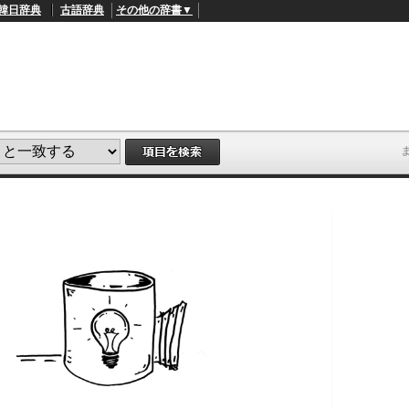
韓日辞典
古語辞典
その他の辞書▼