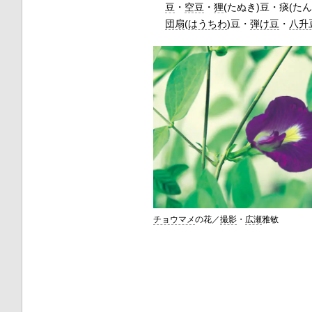
豆
・
空豆
・
狸
(たぬき)豆・痰(た
団扇
(
はうちわ
)豆・
弾け豆
・
八升
チョウマメ
の花／
撮影
・
広瀬
雅敏