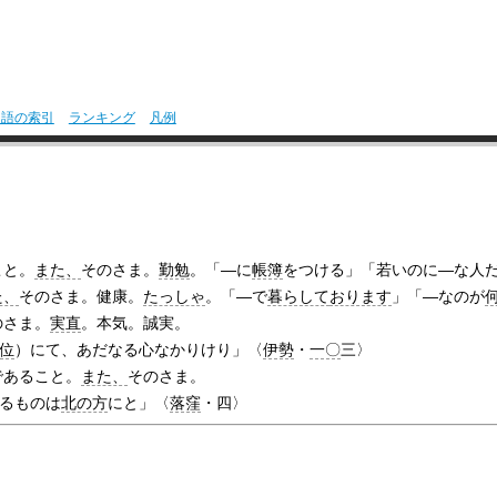
用語の索引
ランキング
凡例
こと。
また、
そのさま。
勤勉
。「―に
帳簿
をつける」「若いのに―な人
た、
そのさま。健康。
たっしゃ
。「―で
暮らして
おります
」「―なのが
のさま。
実直
。本気。誠実。
位
）にて、あだなる心なかりけり」〈
伊勢
・
一〇
三〉
であること。
また、
そのさま。
るものは
北の方
にと」〈
落窪
・四〉