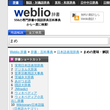
辞書
類語・対義語辞典
英和・和英辞典
日中中日辞典
日韓
無料の翻訳なら
Weblio翻訳！
556の専門辞書や国語辞典百科事典
から一度に検索!
Weblio 辞書
>
辞書・百科事典
>
日本語表現辞典
>
まめ
の意味・解説
辞書ショートカット
1
実用日本語表現辞典
2
デジタル大辞泉
3
世界宗教用語大事典
4
茨城弁大辞典
5
あがつま語
6
隠語大辞典
7
JMnedict
8
ウィキペディア
9
ウィキペディア小見
出し辞書
10
Wiktionary日本語版
（日本語カテゴリ）