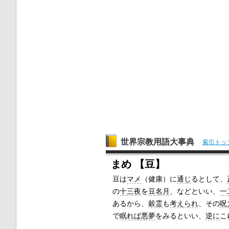
世界宗教用語大事典
索引トッ
まめ 【豆】
豆は
マメ
（健康）に
通じ
るとして、
の
十三夜
を
豆名月
、などといい、
一
あるから、
穀霊
も
考えられ
、その
呪
で
眠れば
悪夢
をみるといい、
逆に
こ