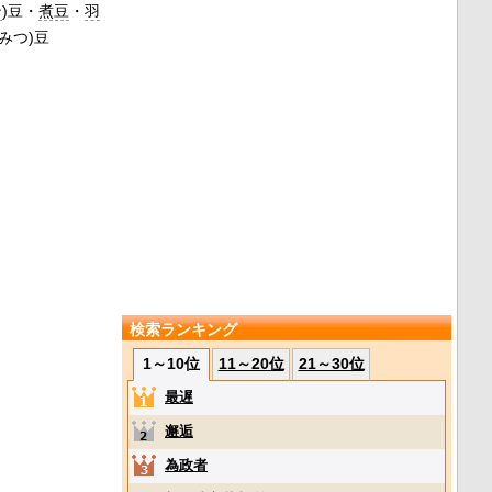
ン
)豆・
煮豆
・
羽
(みつ)豆
検索ランキング
1～10位
11～20位
21～30位
最遅
邂逅
為政者