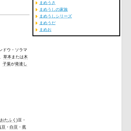
まめうさ
まめうしの家族
まめうしシリーズ
まめうだ
まめお
エンドウ・ソラマ
、
草本
または
木
、
子葉
が
発達し
(
おたふく
)豆・
塩豆
・
白豆
・
底