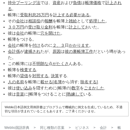
持分プーリング法
では、
資産
および
負債
は
帳簿価格
で
計上され
る
。
帳簿に
受取利息
25
万円
を
計上する
必要がある
。
その
会社
は
相談役
の
報酬
を帳簿上
雑給
として
処理した
。
３０
万円
の
受け取り金利
を帳簿に
計上して
おいた。
彼は
会社
の帳簿に
穴を開けた
。
帳簿をつける。
会社
の帳簿を
付け
るのに
２、３
日
かかります
。
会計係
が
逮捕され
たが、
原因
は
彼の
裏帳簿
工作
だという噂があっ
た。
この帳簿には
不明朗な
点
がたくさ
んある。
帳簿を
検査する
.
帳簿の
貸借
を
対照する
,
決算
する.
人の名前
を帳簿に
載せる
[
名簿
から消す;
除名する
].
彼は
使い込み
を隠すために(帳簿の)
数字
を
ごまかした
.
彼は
音楽
に[帳簿をつけることに]
熟練して
いる.
Weblio日本語例文用例辞書はプログラムで機械的に例文を生成しているため、不適
切な項目が含まれていることもあります。ご了承くださいませ。
Weblio国語辞典
>
同じ種類の言葉
>
ビジネス
>
会計
>
帳