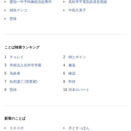
愛知一中予科練総決起事件
高松琴平電気鉄道長尾線
雑魚マンコ
中島久美子
意味
ことば検索ランキング
チョレイ
姉とボイン
学校法人吉祥寺学園
邂逅
為政者
確認
松村謙三 (実業家)
矜持
堅持
河本ロバート
新着のことば
エキスポ
月とすっぽん