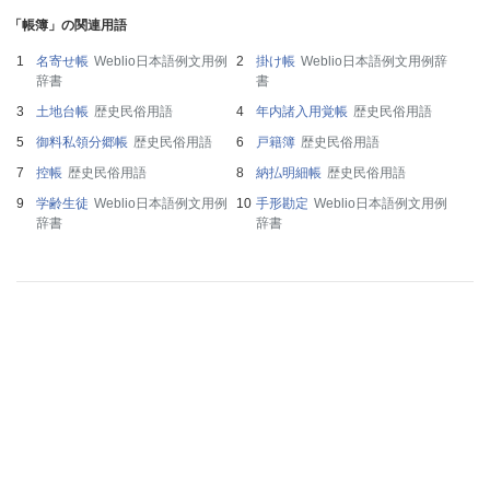
「帳簿」の関連用語
名寄せ帳
Weblio日本語例文用例
掛け帳
Weblio日本語例文用例辞
辞書
書
土地台帳
歴史民俗用語
年内諸入用覚帳
歴史民俗用語
御料私領分郷帳
歴史民俗用語
戸籍簿
歴史民俗用語
控帳
歴史民俗用語
納払明細帳
歴史民俗用語
学齢生徒
Weblio日本語例文用例
手形勘定
Weblio日本語例文用例
辞書
辞書