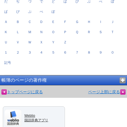
だ
ぢ
づ
で
ど
ば
び
ぶ
べ
ぼ
ぱ
ぴ
ぷ
ぺ
ぽ
Ａ
Ｂ
Ｃ
Ｄ
Ｅ
Ｆ
Ｇ
Ｈ
Ｉ
Ｊ
Ｋ
Ｌ
Ｍ
Ｎ
Ｏ
Ｐ
Ｑ
Ｒ
Ｓ
Ｔ
Ｕ
Ｖ
Ｗ
Ｘ
Ｙ
Ｚ
１
２
３
４
５
６
７
８
９
０
記号
帳簿のページの著作権
トップページに戻る
ページ上部に戻る
Weblio
国語辞典アプリ