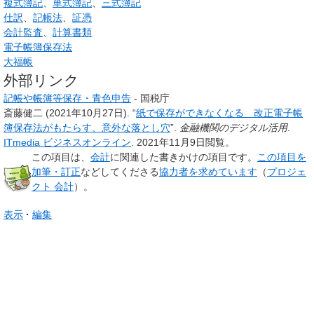
複式簿記
、
単式簿記
、
三式簿記
仕訳
、
記帳法
、
証憑
会計監査
、
計算書類
電子帳簿保存法
大福帳
外部リンク
記帳や帳簿等保存・青色申告
- 国税庁
斎藤健二 (2021年10月27日). “
紙で保存ができなくなる 改正電子帳
簿保存法がもたらす、意外な落とし穴
”.
金融機関のデジタル活用
.
ITmedia ビジネスオンライン
. 2021年11月9日閲覧。
この項目は、
会計
に関連した
書きかけの項目
です。
この項目を
加筆・訂正
などしてくださる
協力者を求めています
（
プロジェ
クト 会計
）。
表示
編集