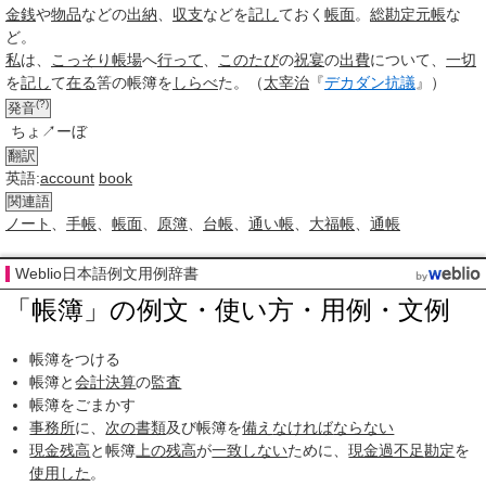
金銭
や
物品
などの
出納
、
収支
などを
記し
ておく
帳面
。
総勘定元帳
な
ど。
私
は、
こっそり
帳場
へ
行って
、
このたび
の
祝宴
の
出費
について、
一切
を
記し
て
在る
筈の
帳簿
を
しらべ
た。（
太宰治
『
デカダン抗議
』）
(?)
発音
ちょ↗ーぼ
翻訳
英語:
account
book
関連語
ノート
、
手帳
、
帳面
、
原簿
、
台帳
、
通い帳
、
大福帳
、
通帳
Weblio日本語例文用例辞書
「帳簿」の例文・使い方・用例・文例
帳簿をつける
帳簿と
会計
決算
の
監査
帳簿をごまかす
事務所
に、
次の
書類
及び帳簿を
備え
なければ
ならない
現金
残高
と帳簿
上の
残高
が
一致しない
ために、
現金過不足
勘定
を
使用した
。