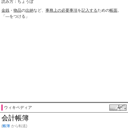
読み方：ちょうぼ
金銭
・
物品
の
出納
など、
事務
上の
必要事項
を
記入する
ための
帳面
。
「―をつける」
ウィキペディア
会計帳簿
(
帳簿
から転送)