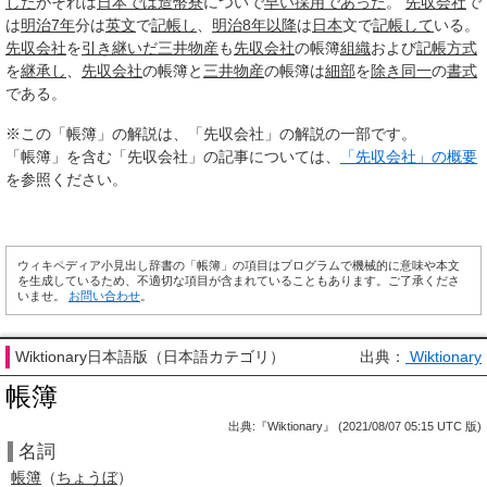
した
がそれは
日本では
造幣寮
についで
早い
採用
であった
。
先収会社
で
は
明治7年
分は
英文
で
記帳し
、
明治8年
以降
は
日本
文で
記帳して
いる。
先収会社
を
引き継いだ
三井物産
も
先収会社
の帳簿
組織
および
記帳
方式
を
継承し
、
先収会社
の帳簿と
三井物産
の帳簿は
細部
を
除き
同一
の
書式
である。
※この「帳簿」の解説は、「先収会社」の解説の一部です。
「帳簿」を含む「先収会社」の記事については、
「先収会社」の概要
を参照ください。
ウィキペディア小見出し辞書の「帳簿」の項目はプログラムで機械的に意味や本文
を生成しているため、不適切な項目が含まれていることもあります。ご了承くださ
いませ。
お問い合わせ
。
Wiktionary日本語版（日本語カテゴリ）
出典：
Wiktionary
帳簿
出典:『Wiktionary』 (2021/08/07 05:15 UTC 版)
名詞
帳
簿
（
ちょうぼ
）