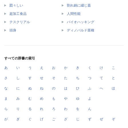
図々しい
割れ鍋に綴じ蓋
超加工食品
人間性能
テスクリアル
バイオハッキング
頭身
ディノバルド亜種
すべての辞書の索引
あ
い
う
え
お
か
き
く
け
こ
さ
し
す
せ
そ
た
ち
つ
て
と
な
に
ぬ
ね
の
は
ひ
ふ
へ
ほ
ま
み
む
め
も
や
ゆ
よ
ら
り
る
れ
ろ
わ
を
ん
が
ぎ
ぐ
げ
ご
ざ
じ
ず
ぜ
ぞ