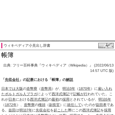
ウィキペディア小見出し辞書
帳簿
出典: フリー百科事典『ウィキペディア（Wikipedia）』 (2022/06/13
14:57 UTC 版)
「
先収会社
」の
記事
における「帳簿」の
解説
日本では
大阪
の
造幣寮
（
造幣局
）が、
明治3年
（
1870年
）に
雇い入れ
た
ポルトガル人
プラガ
によって
西洋式
簿記
で
記帳
が行
われていた。こ
れが
日本
における
西洋式
簿記
の
最初
の
採用
とされているが、
明治5年
（
1872年
）、
造幣寮
の
権頭
（
副長官
）に
就任して
いたのが
益田孝
であ
る。
益田
は
明治7年
に
先収会社
を
起こした
際にこの
西洋式
簿記
を
採用