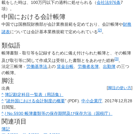
載をした時は、100万円以下の過料に処せられる（
会社法976条
7
項）。
中国における会計帳簿
中国では国務院財務部が会計業務規範を定めており、会計帳簿や
財務
[
2
]
諸表
については会計基本業務規範で定められている
。
類似語
帳簿書類 - 取引等を記録するために備え付けられた帳簿と、その帳簿
[
3
]
及び取引等に関して作成又は受領した書類とをあわせた総称
。
法定三帳簿 -
労働基準法
上の
賃金台帳
、
労働者名簿
、
出勤簿
の三つ
の帳簿。
脚注
出典
[
脚注の使い方
]
^
簿記勘定科目一覧表（用語集）
^
“
諸外国における会計制度の概要
” (PDF).
中小企業庁
. 2017年12月28
日閲覧。
^
/ No.5930 帳簿書類等の保存期間及び保存方法（国税庁）
関連項目
簿記