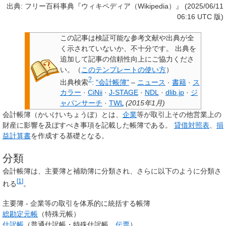
出典: フリー百科事典『ウィキペディア（Wikipedia）』 (2025/06/11
06:16 UTC 版)
この記事は検証可能な参考文献や出典が全
く示されていないか、不十分です。
出典を
追加して記事の信頼性向上にご協力くださ
い。
（
このテンプレートの使い方
）
?
出典検索
:
"会計帳簿"
–
ニュース
·
書籍
·
ス
カラー
·
CiNii
·
J-STAGE
·
NDL
·
dlib.jp
·
ジ
ャパンサーチ
·
TWL
(
2015年1月
)
会計帳簿
（かいけいちょうぼ）とは、
企業
等が取引上その他営業上の
財産に影響を及ぼすべき事項を記載した帳簿である。
貸借対照表
、
損
益計算書
を作成する基礎となる。
分類
会計帳簿は、
主要簿
と
補助簿
に分類され、さらに以下のように分類さ
[
1
]
れる
。
主要簿 - 企業等の取引を体系的に統括する帳簿
総勘定元帳
（特殊元帳）
仕訳帳
（普通仕訳帳・特殊仕訳帳、
伝票
）