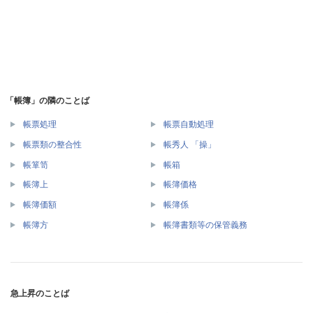
「帳簿」の隣のことば
帳票処理
帳票自動処理
帳票類の整合性
帳秀人 「操」
帳箪笥
帳箱
帳簿上
帳簿価格
帳簿価額
帳簿係
帳簿方
帳簿書類等の保管義務
急上昇のことば