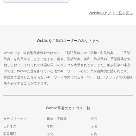
Weblioのアプリ一覧を見る
Weblioをご覧のユーザーのみなさまへ
Weblioでは、統合型辞書検索のほかに、「類語辞典」や「英和・和英辞典」、「手話
辞典」を利用することができます。辞書、類語辞典、英和・和英辞典、手話辞典は連
動しており、それぞれの検索結果へのリンクが表示されます。また、解説記事の本文
中では、Weblioに登録されている他のキーワードへのリンクが自動的に貼られます。
解説文で登場した分からないキーワードや気になるキーワードは、1クリックで検索結
果を表示することができます。
Weblio辞書のカテゴリ一覧
カテゴリトップ
建物・不動産
食品
ビジネス
学問
人名
業界用語
文化
方言