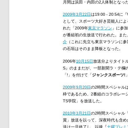
月間は浜田・内田の2人体制となっ
2009年
3月22日
は19:00 - 20:5
として、スポーツ大好き芸能人によ
れた「2009年
東京マラソン
」に参加
が番組初の生放送で行われた。また
介
（これに先立ち東京マラソンに参
の石垣はそのまま降板となった。
2006年
10月15日
放送分よりタイトル
S』のままだが、一部新聞ラ・テ欄
「!」を付けて「
ジャンクスポーツ!
2009年
9月20日
の2時間スペシャル
枠であるため、2番組のコラボレーシ
TS学院」を放送した。
2010年
3月21日
の2時間スペシャル
賞」放送を以って、深夜時代も含め
送は一旦終了し、以後『
土曜プレミ