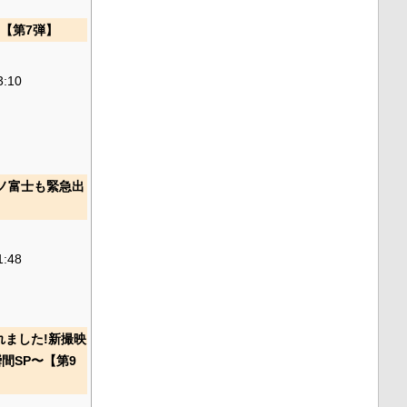
P【第7弾】
3:10
照ノ富士も緊急出
】
1:48
れました!新撮映
間SP〜【第9