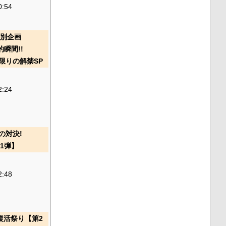
0:54
特別企画
瞬間!!
限りの解禁SP
2:24
の対決!
第1弾】
2:48
ク復活祭り【第2