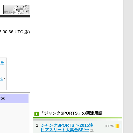
0:36 UTC 版)
典を
DL
·
TS
「ジャンクSPORTS」の関連用語
1
ジャンクSPORTS 〜2015注
|
|
|
|
|
100%
目アスリート大集合SP!〜
ウ