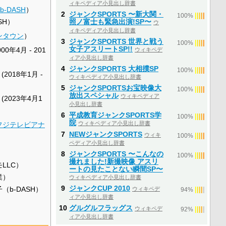
ィキペディア小見出し辞書
b-DASH
）
2
ジャンクSPORTS 〜新大関・
|
|
|
|
|
100%
SH）
照ノ富士も緊急出演!SP〜
ウ
ィキペディア小見出し辞書
ンタウン
）
3
ジャンクSPORTS 世界と戦う
|
|
|
|
|
100%
女子アスリートSP!!
000年4月 - 201
ウィキペデ
ィア小見出し辞書
4
ジャンクSPORTS 大相撲SP
|
|
|
|
|
100%
(2018年1月 -
ウィキペディア小見出し辞書
5
ジャンクSPORTSお宝映像大
|
|
|
|
|
100%
放出スペシャル
ウィキペディア
 (2023年4月1
小見出し辞書
6
平成教育ジャンクSPORTS学
|
|
|
|
|
100%
院
ウィキペディア小見出し辞書
フジテレビアナ
7
NEWジャンクSPORTS
ウィキ
|
|
|
|
|
100%
ペディア小見出し辞書
8
ジャンクSPORTS 〜こんなの
|
|
|
|
|
100%
撮れました!新撮映像 アスリ
LLC）
ートの見たことない瞬間SP〜
業）
ウィキペディア小見出し辞書
9
ジャンクCUP 2010
（b-DASH）
ウィキペデ
|
|
|
|
|
94%
ィア小見出し辞書
10
グルグルフラッグス
ウィキペデ
|
|
|
|
|
92%
ィア小見出し辞書