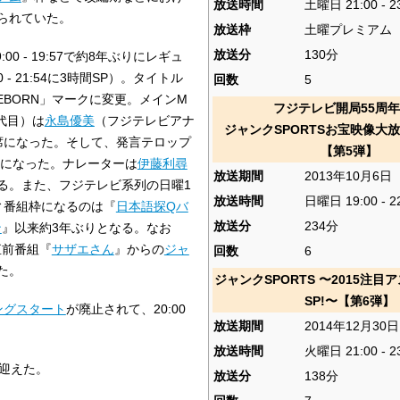
放送時間
土曜日 21:00 - 2
られていた。
放送枠
土曜プレミアム
放送分
130分
00 - 19:57で約8年ぶりにレギュ
- 21:54に3時間SP）。タイトル
回数
5
EBORN」マークに変更。メインM
フジテレビ開局55周
代目）は
永島優美
（フジテレビアナ
ジャンクSPORTSお宝映像大
席になった。そして、発言テロップ
【第5弾】
になった。ナレーターは
伊藤利尋
放送期間
2013年10月6日
る。また、フジテレビ系列の日曜1
放送時間
日曜日 19:00 - 2
ィ番組枠になるのは『
日本語探Qバ
放送分
234分
ン
』以来約3年ぶりとなる。なお
直前番組『
サザエさん
』からの
ジャ
回数
6
た。
ジャンクSPORTS 〜2015注
SP!〜【第6弾】
ングスタート
が廃止されて、20:00
放送期間
2014年12月30日
放送時間
火曜日 21:00 - 2
を迎えた。
放送分
138分