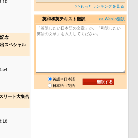
3:10
>>もっとランキングを見る
英和和英テキスト翻訳
>> Weblio翻訳
年記念
放出スペシャル
2:54
英語⇒日本語
日本語⇒英語
目アスリート大集合
3:18