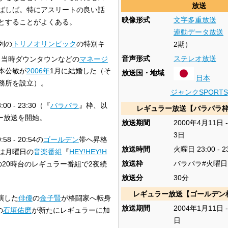
放送
ばしば。特にアスリートの良い話
映像形式
文字多重放送
とすることがよくある。
連動データ放送
列の
トリノオリンピック
の特別キ
2期）
音声形式
ステレオ放送
と当時ダウンタウンなどの
マネージ
本公敏が
2006年
1月に結婚した（そ
放送国・地域
日本
務所を設立）。
ジャンクSPORTS
:00 - 23:30（『
バラパラ
』枠、以
レギュラー放送【バラパラ枠
ー放送を開始。
放送期間
2000年4月11日 -
3日
:58 - 20:54の
ゴールデン
帯へ昇格
放送時間
火曜日 23:00 - 2
は月曜日の
音楽番組
『
HEY!HEY!H
放送枠
バラパラ#火曜日
20時台のレギュラー番組で2夜続
放送分
30分
レギュラー放送【ゴールデン
演した
俳優
の
金子賢
が格闘家へ転身
放送期間
2004年1月11日 -
の
石垣佑磨
が新たにレギュラーに加
日