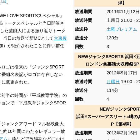
[
2
]
た
。
弾】
放送期間
2011年11月12日
4に『WE LOVE SPORTSスペシャル』
放送時間
土曜日 21:00 - 2
るトークスペシャルと当日開催さ
放送枠
土曜プレミアム
した芸能人による振り返りトーク
放送分
130分
、当日の放送で新MCとして
大東俊
加）が紹介されたことに伴い前任
回数
3
NEWジャンクSPORTS 浜田
ロンドン㊙裏話大収穫祭SP
ロゴは従来の『ジャンクSPORT
放送期間
2012年9月17日
の番組名表記がロゴに存在しない
放送時間
月曜日
19:00 - 2
」に変更された。
放送分
114分
は前半の時間が『平成教育学院』の
回数
4
ョンで「平成教育ジャンクSPOR
NEWジャンクSPOR
浜田×スーパーアスリート=噂の
「ジャンクアワード マル秘映像大
P【第4弾】
た約10年間にわたるレギュラー放
放送期間
2013年2月16日
アム
』枠などで改編期などにおけ