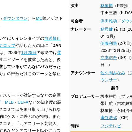
演出
林敏博
（P兼務、
中田三浩（b-DA
（
ダウンタウン
）ら
MC
陣とゲスト
司会者
浜田雅功
（
ダウ
。
ナレーター
鮎貝健
(初代) (2
0年3月)
いてはサイレンタイプの
放送禁止
伊藤利尋
(2代目) 
テロップ
や話した人の口に「
DAN
2023年3月25日)
、2006年
1月29日
の放送では
柔
立本信吾
(3代目)
性エピソードを披露したあと、後
日 - )
敬しているがこんなにバカだった
アナウンサー
佐久間みなみ
（
カ
」の部分だけこのマークと禁止
ウンサー
）
製作
アスリートが対決するなどの企画
プロデューサー
坂本耕司（プラモ
グ
・
MLB
・
UEFA
などの知名度の高
帯川航（吉本興
スコミではあまり取り上げられな
林敏博・永田浩子
的にゲストに呼ぶのが特徴。また
蜜谷浩弥
（CP）
スコミ」「元アスリート芸能人」
制作
フジテレビ
するなどとアスリート以外にもス