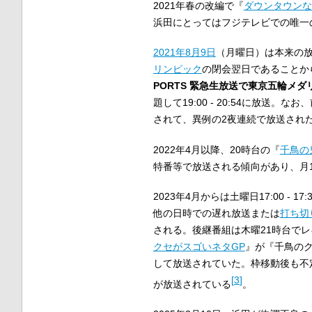
2021年春の改編で『
ダウンタウンな
浜田にとってはフジテレビでの唯一
2021年
8月9日
（月曜日）は本来の
リンピック
の閉会翌日であることか
PORTS 緊急生放送で東京五輪メダ
題して19:00 - 20:54に放送。
されて、異例の2夜連続で放送され
2022年4月以降、20時台の『
千鳥の
特番等で放送される傾向があり、月1
2023年4月からは土曜日17:00 - 17:
他の日時での遅れ放送または
打ち切
される。後継番組は木曜21時台で
クセがスゴいネタGP
』が『千鳥のク
して放送されていた。枠移動後も不
[
3
]
が放送されている
。