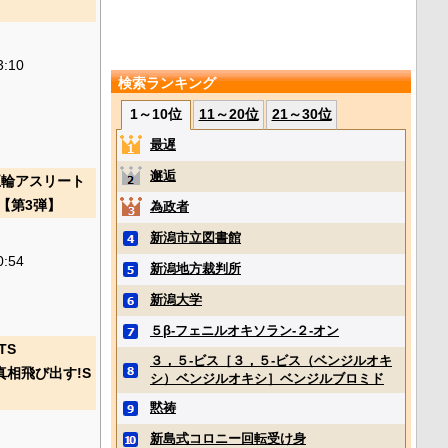
3:10
検索ランキング
1～10位
11～20位
21～30位
最遅
邂逅
×五輪アスリート
【第3弾】
為政者
新潟市立図書館
0:54
新潟地方裁判所
新潟大学
５β‐フェニルオキソラン‐２‐オン
TS
３，５‐ビス［３，５‐ビス（ベンジルオキ
真相飛び出す!S
シ）ベンジルオキシ］ベンジルブロミド
黙祷
新島式コロニー回転受け身