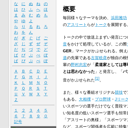
な
に
ぬ
ね
の
概要
は
ひ
ふ
へ
ほ
ま
み
む
め
も
毎回様々なテーマを決め、
浜田雅功
や
ゆ
よ
の
アスリート
らが
トーク
を展開する
ら
り
る
れ
ろ
わ
を
ん
トークの中で放送上まずい発言につ
が
ぎ
ぐ
げ
ご
ざ
じ
ず
ぜ
ぞ
音
をかけて処理しているが、この際
だ
ぢ
づ
で
ど
GER
」マークがかぶせられる。例えば
ば
び
ぶ
べ
ぼ
道
の先輩である
古賀稔彦
が独自の根
ぱ
ぴ
ぷ
ぺ
ぽ
輩の
野村忠宏
が「
柔道家としては尊
Ａ
Ｂ
Ｃ
Ｄ
Ｅ
とは思わなかった
」と発言し、「
バ
Ｆ
Ｇ
Ｈ
Ｉ
Ｊ
[
1
]
音がかぶせられた
。
Ｋ
Ｌ
Ｍ
Ｎ
Ｏ
Ｐ
Ｑ
Ｒ
Ｓ
Ｔ
また、様々な番組オリジナル
競技
で
Ｕ
Ｖ
Ｗ
Ｘ
Ｙ
もある。
大相撲
・
プロ野球
・
Jリー
Ｚ
いスポーツの選手だけでなく普段マ
１
２
３
４
５
い知名度の低いスポーツ選手も恒常
６
７
８
９
０
「アスリートの奥様」「スポーツマ
記号
など、スポーツ関係者を広範に特集