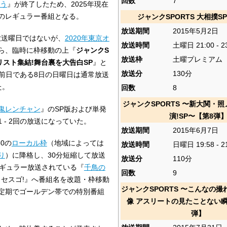
回数
7
う
』が終了したため、2025年現在
のレギュラー番組となる。
ジャンクSPORTS 大相撲S
放送期間
2015年5月2日
放送曜日ではないが、
2020年東京オ
放送時間
土曜日 21:00 - 2
ら、臨時に枠移動の上『
ジャンクS
放送枠
土曜プレミアム
リスト集結!舞台裏を大告白SP
』と
放送分
130分
なお、前日である8日の日曜日は通常放送
た。
回数
8
ジャンクSPORTS 〜新大関・
鬼レンチャン
』のSP版および単発
演!SP〜【第8弾
 - 2回の放送になっていた。
放送期間
2015年6月7日
30の
ローカル枠
（地域によっては
放送時間
日曜日 19:58 - 2
り
）に降格し、30分短縮して放送
放送分
110分
レギュラー放送されている『
千鳥の
回数
9
セスゴ!』へ番組名を改題・枠移動
ジャンクSPORTS 〜こんなの撮
定期でゴールデン帯での特別番組
像 アスリートの見たことない瞬
弾】