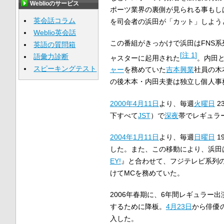
Weblioのサービス
ポーツ業界の裏側が見られる事もし
英会話コラム
を司会者の浜田が「カット」しよう
Weblio英会話
この番組がきっかけで浜田はFNS系
英語の質問箱
[
注 1
]
語彙力診断
ャスターに起用された
。内田
スピーキングテスト
ャー
を務めていた
吉本興業
社員の木
の後木本・内田夫妻は独立し個人事
2000年
4月11日
より、毎週
火曜日
23
下すべて
JST
）で
深夜
帯でレギュラ
2004年
1月11日
より、毎週
日曜日
19
した。また、この移動により、浜田
EY!
』と合わせて、フジテレビ系列の
けてMCを務めていた。
2006年春期に、6年間レギュラー出
するために降板。
4月23日
から俳優
入した。