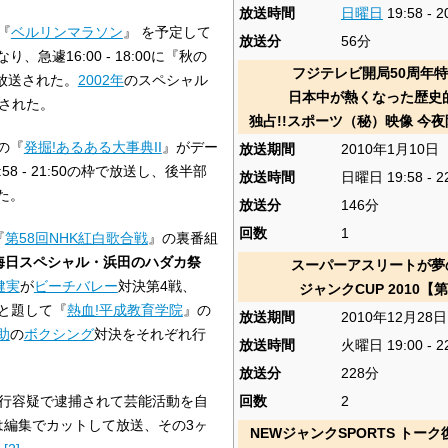
放送時間
日曜日
19:58 - 2
で『
ベルリンマラソン
』 を予定して
放送分
56分
急遽16:00 - 18:00に『秋の
フジテレビ開局50周年
放送された。
2002年
のスペシャル
日本中が熱くなった歴史的
送された。
独占!!スポーツ（秘）映像 今夜
らの『
発掘!あるある大事典II
』がデー
放送期間
2010年1月10日
8 - 21:50の枠で放送し、後半部
放送時間
日曜日 19:58 - 2
た。
放送分
146分
回数
1
『
第58回NHK紅白歌合戦
』の裏番組
7大晦日スペシャル・浜田のハダカ祭
スーパーアスリートが夢
健実
が
ビーチバレー
対決第4戦、
ジャンクCUP 2010【
」と題して『
熱血!平成教育学院
』の
放送期間
2010年12月28日
助
の
ボクシング
対決をそれぞれ行
放送時間
火曜日 19:00 - 2
放送分
228分
回数
2
暴行容疑で逮捕されて芸能活動を自
は編集でカットして放送、その3ヶ
NEWジャンクSPORTS トー