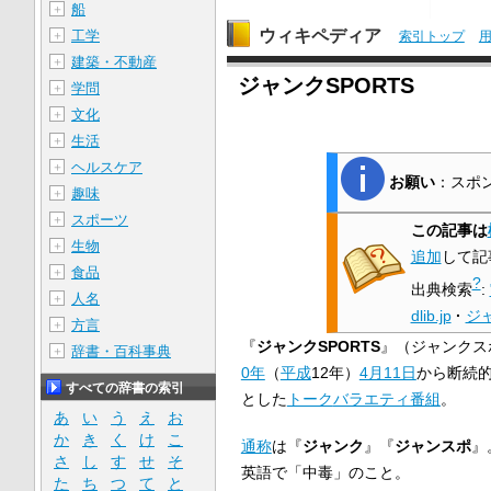
船
＋
ウィキペディア
工学
＋
索引トップ
建築・不動産
＋
ジャンクSPORTS
学問
＋
文化
＋
生活
＋
ヘルスケア
＋
お願い
：スポ
趣味
＋
スポーツ
＋
この記事は
生物
＋
追加
して記
食品
＋
?
出典検索
:
人名
＋
dlib.jp
·
ジ
方言
＋
『
ジャンクSPORTS
』（ジャンクス
辞書・百科事典
＋
0年
（
平成
12年）
4月11日
から断続
すべての辞書の索引
とした
トーク
バラエティ番組
。
あ
い
う
え
お
か
き
く
け
こ
通称
は『
ジャンク
』『
ジャンスポ
』
さ
し
す
せ
そ
英語で「中毒」のこと。
た
ち
つ
て
と