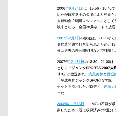
2006年
9月24日
は、15:56 - 18:40
いたが日本選手の欠場により中止となり、
大運動会 2時間スペシャル』として
以来となる、全国28局ネットで放
2007年
2月4日
の放送は、21:00か
タ捏造問題で打ち切られたため、19:5
分は過去の未公開VTRなどで補填し
2007年
12月31日
の18:30 - 21:00は
として『
ジャンクSPORTS 200
り!!
』が放送され、
浅尾美和
と
西堀
「平成教育ジャンクSPORTS学院
セットを流用したパロディ、
内藤大
った。
2008年
11月16日
に、MCの石垣が
粛したため、既に収録済みの3週分