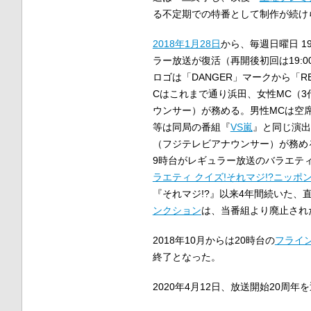
る不定期での特番として制作が続け
2018年
1月28日
から、毎週日曜日 19:
ラー放送が復活（再開後初回は19:00 
ロゴは「DANGER」マークから「R
Cはこれまで通り浜田、女性MC（3
ウンサー）が務める。男性MCは空
等は同局の番組『
VS嵐
』と同じ演出
（フジテレビアナウンサー）が務め
9時台がレギュラー放送のバラエテ
ラエティ クイズ!それマジ!?ニッポ
『それマジ!?』以来4年間続いた、
ンクション
は、当番組より廃止され
2018年10月からは20時台の
フライ
終了となった。
2020年4月12日、放送開始20周年