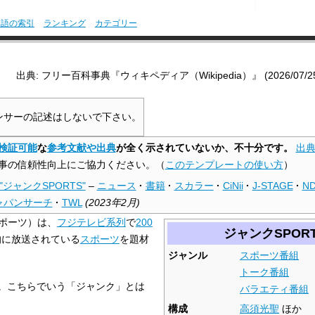
用語の索引
ランキング
カテゴリー
出典: フリー百科事典『ウィキペディア（Wikipedia）』 (2026/07/25 0
ンサーの記述はしないで下さい。
検証可能
な
参考文献や出典
が全く示されていないか、不十分です。
出
事の信頼性向上にご協力ください。
（
このテンプレートの使い方
）
"ジャンクSPORTS"
–
ニュース
·
書籍
·
スカラー
·
CiNii
·
J-STAGE
·
N
ャパンサーチ
·
TWL
(
2023年2月
)
ポーツ）は、
フジテレビ
系列
で
200
ジャンクSPOR
的に放送されている
スポーツ
を題材
ジャンル
スポーツ番組
トーク番組
。こちらでいう「ジャンク」とは
バラエティ番組
構成
高須光聖
ほか