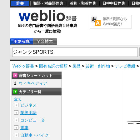
辞書
類語・対義語辞典
英和・和英辞典
日中中日辞典
日韓
無料の翻訳なら
Weblio翻訳！
556の専門辞書や国語辞典百科事典
から一度に検索!
Weblio 辞書
>
固有名詞の種類
>
製品
>
芸術・創作物
>
テレビ番組
辞書ショートカット
1
ウィキペディア
カテゴリ一覧
全て
ビジネス
＋
業界用語
＋
コンピュータ
＋
電車
＋
自動車・バイク
＋