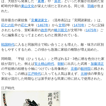
は、大紋から発展した「
素襖
」や「
肩衣
」といった衣服が出始めた室
町時代
中期の
東山文化
が栄えた頃だと言われる。同じ頃、
羽織
が生ま
れた。
現存最古の家紋集『
見𥹢諸家文
』（流布表記は『見聞諸家紋』）は、
応仁の乱
中の
応仁
末年（
1467年
）から
文明
2年（
1470年
）ごろに記録
されたものを、室町幕府の
政所
代の
蜷川親元
が文明7年（
1475年
）ご
ろに編集長となってまとめたものと推測されている。
戦国時代
に入ると同族同士で戦い合うことも増えた。
敵・味方の区別
をしやすく
するため、この頃から急激に家紋の種類が増え始めた。
同時期、「平紋（ひょうもん）」と呼ばれる2・3色に柄を色分けた家
紋が流行した。例えば
安土桃山時代
、
朝鮮
に出兵した武将・
加藤清正
の平紋柄の桔梗を小袖につけている肖像画が、
京都
の
観持院
に残され
ている。この柄は
江戸時代
に入っても人気は衰えず、
元禄
頃の華美な
家紋が流行した時期などは派手好きな民衆に特に好んで使用された。
江戸時代