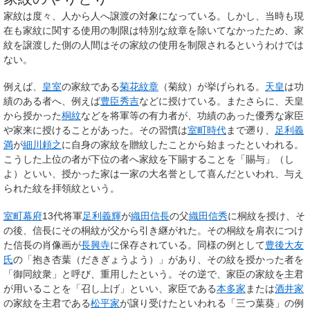
家紋は度々、人から人へ譲渡の対象になっている。しかし、当時も現
在も家紋に関する使用の制限は特別な紋章を除いてなかったため、家
紋を譲渡した側の人間はその家紋の使用を制限されるというわけでは
ない。
例えば、
皇室
の家紋である
菊花紋章
（菊紋）が挙げられる。
天皇
は功
績のある者へ、例えば
豊臣秀吉
などに授けている。またさらに、天皇
から授かった
桐紋
などを将軍等の有力者が、功績のあった優秀な家臣
や家来に授けることがあった。その習慣は
室町時代
まで遡り、
足利義
満
が
細川頼之
に自身の家紋を贈紋したことから始まったといわれる。
こうした上位の者が下位の者へ家紋を下賜することを「賜与」（し
よ）といい、授かった家は一家の大名誉として喜んだといわれ、与え
られた紋を拝領紋という。
室町幕府
13代将軍
足利義輝
が
織田信長
の父
織田信秀
に桐紋を授け、そ
の後、信長にその桐紋が父から引き継がれた。その桐紋を肩衣につけ
た信長の肖像画が
長興寺
に保存されている。同様の例として
豊後
大友
氏
の「抱き杏葉（だきぎょうよう）」があり、その紋を授かった者を
「御同紋衆」と呼び、重用したという。その逆で、家臣の家紋を主君
が用いることを「召し上げ」といい、家臣である
本多家
または
酒井家
の家紋を主君である
松平家
が譲り受けたといわれる「三つ葉葵」の例