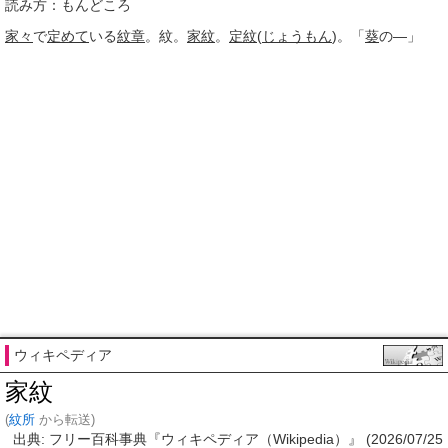
読み方：もんどころ
家々
で
定めて
いる
紋章
。紋。
家紋
。
定紋
(
じょうもん
)。「
葵
の―」
ウィキペディア
家紋
(
紋所
から転送)
出典: フリー百科事典『ウィキペディア（Wikipedia）』 (2026/07/25