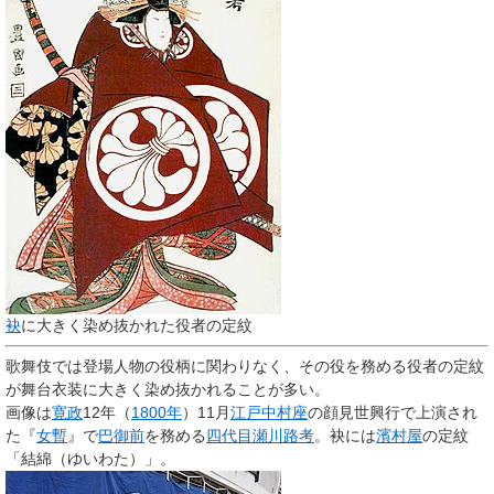
袂
に大きく染め抜かれた役者の定紋
歌舞伎では登場人物の役柄に関わりなく、その役を務める役者の定紋
が舞台衣装に大きく染め抜かれることが多い。
画像は
寛政
12年（
1800年
）11月
江戸
中村座
の顔見世興行で上演され
た『
女暫
』で
巴御前
を務める
四代目瀬川路考
。袂には
濱村屋
の定紋
「結綿（ゆいわた）」。