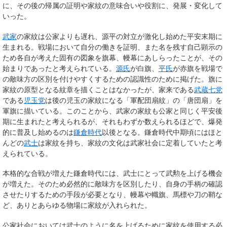
に、その後の帰属の証明や家紋の意味合いや役割に、発展・変化して
いった。
武家
の家紋は公家よりも遅れ、源平の対立が激化し始めた平安末期に
生まれる。戦場において自分の働きを証明、また名を残す自己顕示の
ため各自が考えた固有の図象を旗幕、幔幕にあしらったことが、その
始まりであったと考えられている。
源氏
が白旗、
平氏
が赤旗を戦場で
の敵味方の区別を付けやすくするための認識性のために掲げた。旗に
家紋の原型となる紋章を描くことはなかったが、家来である
武蔵七党
である
児玉党
は後の児玉の家紋になる「軍配団扇紋」の「唐団扇」を
軍旗に描いている
。このことから、武家の家紋も公家と同じく平安後
期に生まれたと考えられるが、それもわずか数えられるほどで、爆発
的に普及し始めるのは
鎌倉時代
以後となる。鎌倉時代中期頃にはほと
んどの
武士
は家紋を持ち、家紋の文化は武家社会に定着していたと考
えられている。
本格的な合戦が増えた鎌倉時代には、武士にとって武勲を上げる機会
が増えた。そのため必然的に敵味方を区別したり、自身の手柄の確認
させたりするための手段が必要となり、幔幕や幟旗、馬標や刀の鞘な
ど、ありとあらゆる物場に家紋が入れられた。
公家社会においては武士のように名を上げるために家紋を使用する必