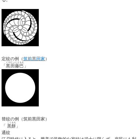
定紋の例（
筑前黒田家
）
くろだ ふじともえ
「
黒田藤巴
」
替紋の例（筑前黒田家）
こくもち
「
黒餅
」
通紋
江戸時代に入ると、華美で装飾的な家紋は武士に限らず、庶民にも利