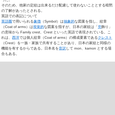
そのため、他家の定紋は出来るだけ配慮して使わないこととする暗黙
の了解があったとされる。
英語での表記について
英語圏
で用いられる
象徴
（
Symbol
）は
抽象的
な図案を指し、紋章
（
Coat of arms
）は
視覚的
な図案を指すが、日本の家紋は「
兜
飾り」
の意味から
Family crest
、
Crest
といった英語で表現されている。こ
れは、
西洋
では個人紋章（
Coat of arms
）の構成要素である
クレスト
（
Crest
）を一族・家族で共有することがあり、日本の家紋と同様の
機能を有するからである。日本名を
音訳
して
mon
、
kamon
とする場
合もある。