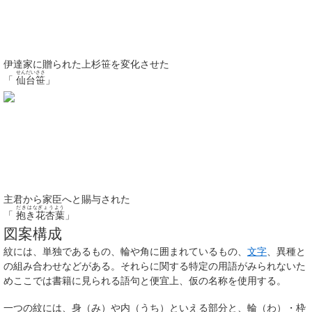
伊達家に贈られた上杉笹を変化させた
せんだいささ
「
仙台笹
」
主君から家臣へと賜与された
だきはなぎょうよう
「
抱き花杏葉
」
図案構成
紋には、単独であるもの、輪や角に囲まれているもの、
文字
、異種と
の組み合わせなどがある。それらに関する特定の用語がみられないた
めここでは書籍に見られる語句と便宜上、仮の名称を使用する。
一つの紋には、身（み）や内（うち）といえる部分と、輪（わ）・枠