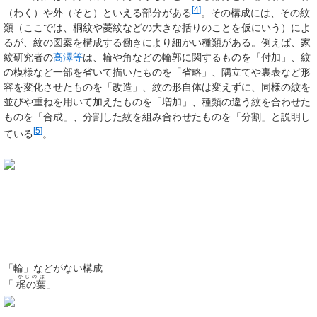
[
4
]
（わく）や外（そと）といえる部分がある
。その構成には、その紋
類（ここでは、桐紋や菱紋などの大きな括りのことを仮にいう）によ
るが、紋の図案を構成する働きにより細かい種類がある。例えば、家
紋研究者の
高澤等
は、輪や角などの輪郭に関するものを「付加」、紋
の模様など一部を省いて描いたものを「省略」、隅立てや裏表など形
容を変化させたものを「改造」、紋の形自体は変えずに、同様の紋を
並びや重ねを用いて加えたものを「増加」、種類の違う紋を合わせた
ものを「合成」、分割した紋を組み合わせたものを「分割」と説明し
[
5
]
ている
。
「輪」などがない構成
かじのは
「
梶の葉
」