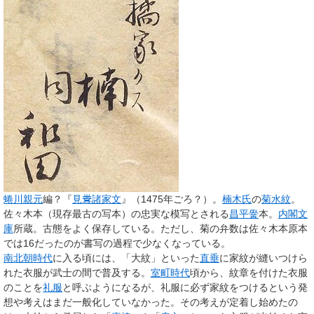
蜷川親元
編？『
見𥹢諸家文
』（1475年ごろ？）。
楠木氏
の
菊水紋
。
佐々木本（現存最古の写本）の忠実な模写とされる
昌平黌
本。
内閣文
庫
所蔵。古態をよく保存している。ただし、菊の弁数は佐々木本原本
では16だったのが書写の過程で少なくなっている。
南北朝時代
に入る頃には、「大紋」といった
直垂
に家紋が縫いつけら
れた衣服が武士の間で普及する。
室町時代
頃から、紋章を付けた衣服
のことを
礼服
と呼ぶようになるが、礼服に
必ず家紋をつけるという発
想や考えはまだ一般化していなかった。その考えが定着し始めたの