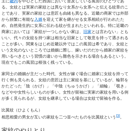
主に
畿内
を中心とした西国において普及している風習のひとつであ
る。女紋とは実家の家紋とは異なり女系から女系へと伝える紋章のこ
とであり、実家の家紋とは意匠も由緒も異なる。近畿の商家では外部
から頻繁に有能な
入婿
を迎えて家を継がせる女系相続が行われたた
め、自然発生的に女系に伝わる紋が生まれたといわれる。特に近畿の
商家においては「家紋が一つしかない家は、
旧家
とは言わない」とも
いい、代々の女紋を持つ家は相当な旧家として敬意を持って遇される
ことが多い。関東をはじめ近畿以外ではこの風習は希であり、女紋と
いう文化のないところでは婚姻に際し、嫁いだのだから婚家の家紋を
用いるべきという習慣の違いから難色を示される場合もあるという。
現在でもこの風習は根強く残っている。
家同士の婚姻が主だった時代、女性が嫁ぐ場合に婚家に女紋を持って
行く例も見られる。女紋の意匠は主に家紋を基にしているが、輪郭を
かたどった「陰（かげ）」「中陰（ちゅうかげ）」「細輪」「覗き」
などやや女性らしいものが多い。女性が留袖に実家の家紋を用いる例
が多く見られるが、女紋を継承している場合は女紋で留袖を作る。
比翼紋（ひよくもん）
[
3
]
相思相愛の男女が互いの家紋を二つ並べたものを
比翼紋
という
。
家紋のやりとり