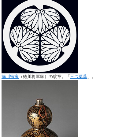
徳川宗家
（徳川将軍家）の紋章。「
三つ葉葵
」。