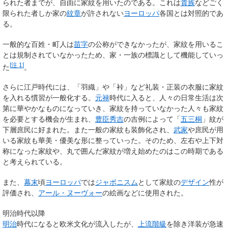
られた者までが、自由に家紋を用いたのである。これは
貴族
などごく
限られた者しか家の
紋章
が許されない
ヨーロッパ
各国とは対照的であ
る。
一般的な百姓・町人は
苗字
の公称ができなかったが、家紋を用いるこ
とは規制されていなかったため、家・一族の標識として機能していっ
[
注 1
]
た
。
さらに江戸時代には、「羽織」や「裃」など礼装・正装の衣服に家紋
を入れる慣習が一般化する。
元禄
時代に入ると、人々の日常生活は次
第に華やかなものになっていき、家紋を持っていなかった人々も家紋
を必要とする機会が生まれ、
豊臣秀吉
の吉例によって「
五三桐
」紋が
下層庶民に好まれた。また一般の家紋も装飾化され、
武家
や庶民が用
いる家紋も華美・優美な形に整っていった。そのため、左右や上下対
称になった家紋や、丸で囲んだ家紋が増え始めたのはこの時期である
と考えられている。
また、
幕末
頃
ヨーロッパ
では
ジャポニスム
として家紋の
デザイン
性が
評価され、
アール・ヌーヴォー
の絵画などに使用された。
明治時代以降
明治
時代になると欧米文化が流入したが、
上流階級
を除き洋装が急速