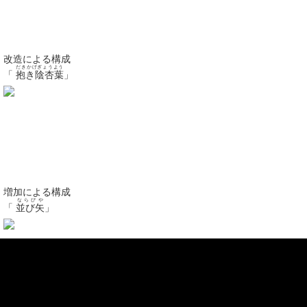
改造
による構成
だきかげぎょうよう
「
抱き陰杏葉
」
増加
による構成
ならびや
「
並び矢
」