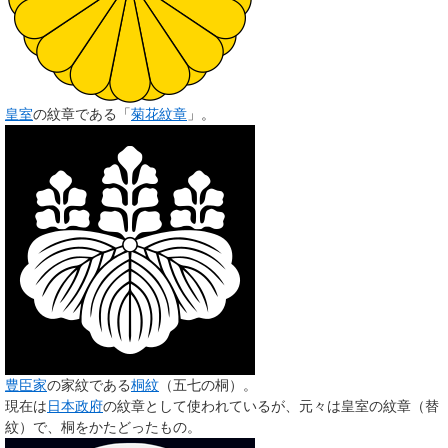
皇室
の紋章である「
菊花紋章
」。
豊臣家
の家紋である
桐紋
（五七の桐）。
現在は
日本政府
の紋章として使われているが、元々は皇室の紋章（替
紋）で、桐をかたどったもの。