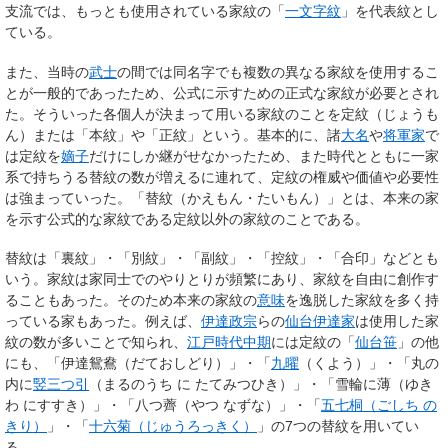
支流では、もっとも使用されている家紋の「
一文字紋
」を代表紋とし
ている。
また、当時の
武士
の間では同名字でも複数の異なる家紋を使用するこ
とが一般的であったため、公式に示すための正式な家紋が必要とされ
た。そういった各個人が決まって用いる家紋のことを
定紋
（じょうも
ん）または「本紋」や「正紋」という。基本的に、諸
大名
や
将軍家
で
は定紋を
嫡子
だけにしか継がせなかったため、また時代とともに一家
系で持ちうる替紋の数が増えるに連れて、定紋の権威や価値や必要性
は強まっていった。「
替紋
（かえもん・たいもん）」とは、本来の家
を示す公式的な家紋である定紋以外の家紋のことである。
替紋は「裏紋」・「別紋」・「副紋」・「控紋」・「合印」などとも
いう。家紋は家同士でのやりとりが頻繁にあり、家紋を自由に創作す
ることもあった。そのため本来の家紋の
意味
を逸脱した家紋を多く持
っている家もあった。例えば、
伊達政宗
らの
仙台伊達家
は使用した家
紋の数が多いことで知られ、
江戸時代
中期
には定紋の「
仙台笹
」の他
にも、「伊達鴛鴦
（だておしどり）」・「
九曜
（くよう）」・「丸の
内に
竪三つ引
（まるのうち に たてみつひき）」・「雪輪に薄（ゆき
わ にすすき）」・「八つ薺（やつ なずな）」・「
五七桐（ごしち の
きり）
」・「
十六菊（じゅうろっきく）
」の7つの替紋を用いてい
る。