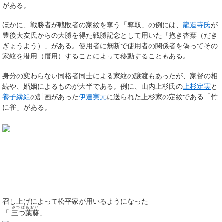
がある。
ほかに、戦勝者が戦敗者の家紋を奪う「奪取」の例には、
龍造寺氏
が
豊後大友氏からの大勝を得た戦勝記念として用いた「抱き杏葉（だき
ぎょうよう）」がある。使用者に無断で使用者の関係者を偽ってその
家紋を潜用（僭用）することによって移動することもある。
身分の変わらない同格者同士による家紋の譲渡もあったが、家督の相
続や、婚姻によるものが大半である。例に、山内上杉氏の
上杉定実
と
養子縁組
の計画があった
伊達実元
に送られた上杉家の定紋である「竹
に雀」がある。
召し上げによって松平家が用いるようになった
みつばあおい
「
三つ葉葵
」