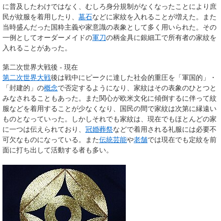
に普及したわけではなく、むしろ身分規制がなくなったことにより庶
民が紋服を着用したり、
墓石
などに家紋を入れることが増えた。また
当時盛んだった国粋主義や家意識の表象として多く用いられた。その
一例としてオーダーメイドの
軍刀
の柄金具に銀細工で所有者の家紋を
入れることがあった。
第二次世界大戦後 - 現在
第二次世界大戦
後は戦中にピークに達した社会的重圧を「軍国的」・
「封建的」の
概念
で否定するようになり、家紋はその表象のひとつと
みなされることもあった。また関心が欧米文化に傾倒するに伴って紋
服などを着用することが少なくなり、国民の間で家紋は次第に縁遠い
ものとなっていった。しかしそれでも家紋は、現在でもほとんどの家
に一つは伝えられており、
冠婚葬祭
などで着用される礼服には必要不
可欠なものになっている。また
伝統芸能
や
老舗
では現在でも定紋を前
面に打ち出して活動する者も多い。