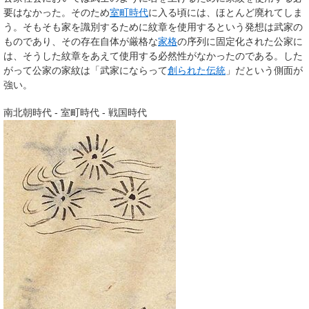
要はなかった。そのため
室町時代
に入る頃には、ほとんど廃れてしま
う。そもそも家を識別するために紋章を使用するという発想は武家の
ものであり、その存在自体が厳格な
家格
の序列に固定化された公家に
は、そうした紋章をあえて使用する必然性がなかったのである。した
がって公家の家紋は「武家にならって
創られた伝統
」だという側面が
強い。
南北朝時代 - 室町時代 - 戦国時代