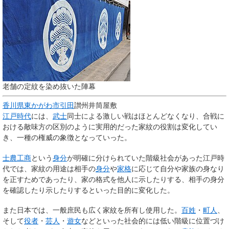
老舗の定紋を染め抜いた陣幕
香川県
東かがわ市
引田
讃州井筒屋敷
江戸時代
には、
武士
同士による激しい戦はほとんどなくなり、合戦に
おける敵味方の区別のように実用的だった家紋の役割は変化してい
き、一種の権威の象徴となっていった。
士農工商
という
身分
が明確に分けられていた階級社会があった江戸時
代では、家紋の用途は相手の
身分
や
家格
に応じて自分や家族の身なり
を正すためであったり、家の格式を他人に示したりする、相手の身分
を確認したり示したりするといった目的に変化した。
また日本では、一般庶民も広く家紋を所有し使用した。
百姓
・
町人
、
そして
役者
・
芸人
・
遊女
などといった社会的には低い階級に位置づけ