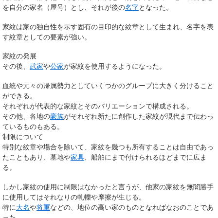
を自分の家名（屋号）とし、それが後の
名字
となった。
家紋は家の独自性を示す固有の目印的な紋章として生まれ、名字を表
す紋章としての要素が強い。
家紋の発展
その後、
武家
や
公家
が家紋を使用するようになった。
血統や元々の帰属勢力としていくつかのグループに大きく分けること
ができる。
それぞれが代表的な家紋とそのバリエーションで構成される。
その他、各地の
豪族
がそれぞれ新たに創作した家紋が現代まで伝わっ
ているものもある。
制限について
特別な紋章や場合を除いて、家紋を幾つも所有することは自由であっ
たこともあり、墓地や
家具
、船舶にまで付けられるほどまでに広ま
る。
しかし家紋の使用に制限はなかったと言うが、他家の家紋を無闇勝手
に使用してはそれなりの軋轢や摩擦が生じる。
特に
大名
や
将軍
などの、地位の高い家のものとなればなおのことであ
った。