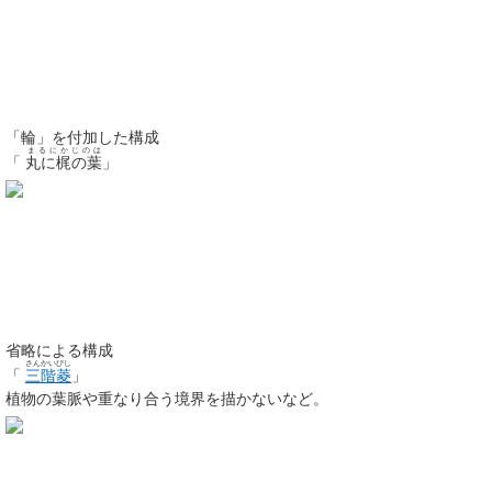
「輪」を
付加
した構成
まるにかじのは
「
丸に梶の葉
」
省略
による構成
さんかいびし
「
三階菱
」
植物の葉脈や重なり合う境界を描かないなど。