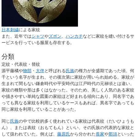
日本刺繍
による家紋
また、近年では
シャツ
や
ズボン
、
ハンカチ
などに家紋を縫い付けるサ
ービスを行っている服屋も存在する。
分類
定紋・代表紋・替紋
源平藤橘や
物部
・
大伴
と呼ばれる
氏族
の権力が全盛期であった頃、何
千という名字が生まれ、その後次第に家紋が用いられ始める。家紋が
生まれて間もない鎌倉時代や平安時代は江戸時代の元禄頃とは違い、
家紋の種類や形は多くはなかった。そのため、美しく人気のある家紋
や描きやすい単純な図案の家紋ほど好まれる傾向にあり、同名字であ
っても異なる家紋を利用しているケースもあれば、異名字であっても
同じ家紋を利用していることがあった。
同じ
氏族
の中で比較的多く使われている家紋は
代表紋
（だいひょうも
ん）、または
表紋
（おもてもん）といい、その氏族の代表的な家紋と
して扱われていた。例えば、
藤原氏
から分かれた
長家
や
那須
といった