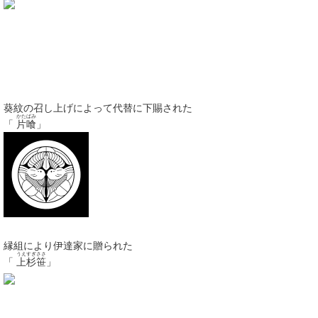
葵紋の召し上げによって代替に下賜された
かたばみ
「
片喰
」
縁組により伊達家に贈られた
うえすぎささ
「
上杉笹
」