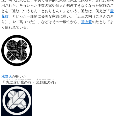
用された。そういった少数の家や個人が独占できなくなった家紋のこ
とを「
通紋
（つうもん・とおりもん）」という。通紋は、例えば「
唐
花紋
」といった一般的に優美な家紋に多い。「五三の桐（ごさんのき
り）」や「蔦（つた）」などはその一般性から、
貸衣装
の紋としてよ
く使われている。
浅野氏
が用いた
まる に ちがいたかのは
あさのたかのは
「
丸に違い鷹の羽
・
浅野鷹の羽
」