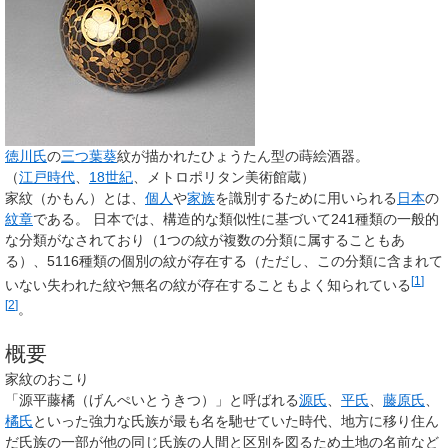
徳川氏
の
三つ葉葵
紋が描かれたひょうたん型の蒔絵酒器。
（
江戸時代
、
18世紀
、メトロポリタン美術館蔵）
家紋
（かもん）とは、
個人
や
家族
を識別するために用いられる
日本
の
紋章
である。 日本では、構造的な類似性に基づいて241種類の一般的
な分類がなされており（1つの紋が複数の分類に属することもあ
る）、5116種類の個別の紋が存在する（ただし、この分類に含まれて
[
1
]
いない失われた紋や無名の紋が存在することもよく知られている
[
2
]
。
概要
家紋のおこり
「
源平藤橘
（げんぺいとうきつ）」と呼ばれる
源氏
、
平氏
、
藤原氏
、
橘氏
といった強力な氏族が最も名を馳せていた時代、地方に移り住ん
だ氏族の一部が他の同じ氏族の人間と区別を図るため土地の名前など