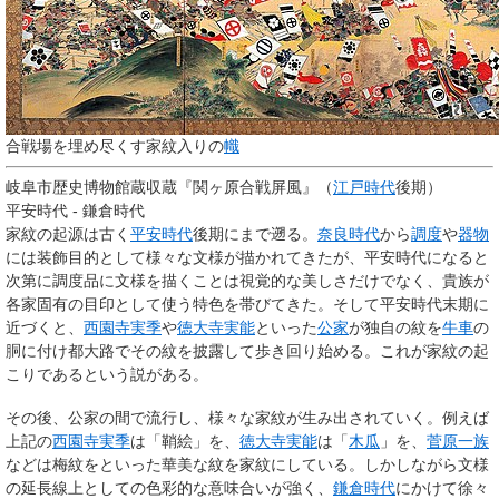
合戦場を埋め尽くす家紋入りの
幟
岐阜市歴史博物館蔵収蔵『関ヶ原合戦屏風』（
江戸時代
後期）
平安時代 - 鎌倉時代
家紋の起源は古く
平安時代
後期にまで遡る。
奈良時代
から
調度
や
器物
には装飾目的として様々な文様が描かれてきたが、平安時代になると
次第に調度品に文様を描くことは視覚的な美しさだけでなく、
貴族
が
各家固有の
目印として使う特色を帯びてきた。そして平安時代末期に
近づくと、
西園寺実季
や
徳大寺実能
といった
公家
が独自の紋を
牛車
の
胴に付け都大路でその紋を披露して歩き回り始める。これが家紋の起
こりであるという説がある。
その後、公家の間で流行し、様々な家紋が生み出されていく。例えば
上記の
西園寺実季
は「鞘絵」を、
徳大寺実能
は「
木瓜
」を、
菅原一族
などは梅紋をといった華美な紋を家紋にしている。しかしながら文様
の延長線上としての色彩的な意味合いが強く、
鎌倉時代
にかけて徐々