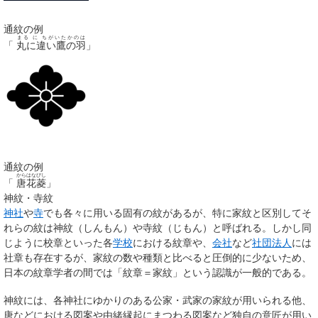
通紋の例
まる に ちがいたかのは
「
丸に違い鷹の羽
」
通紋の例
からはなびし
「
唐花菱
」
神紋・寺紋
神社
や
寺
でも各々に用いる固有の紋があるが、特に家紋と区別してそ
れらの紋は
神紋
（しんもん）や
寺紋
（じもん）と呼ばれる。しかし同
じように校章といった各
学校
における紋章や、
会社
など
社団法人
には
社章も存在するが、家紋の数や種類と比べると圧倒的に少ないため、
日本の紋章学者の間では「紋章＝家紋」という認識が一般的である。
神紋には、各神社にゆかりのある公家・武家の家紋が用いられる他、
唐などにおける図案や由緒縁起にまつわる図案など独自の意匠が用い