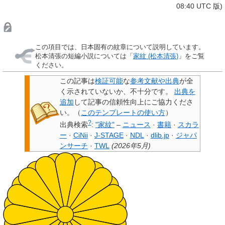
08:40 UTC 版)
この項目では、日本固有の
紋章
について説明しています。
松本清張の短編小説
については「
家紋 (松本清張)
」をご覧
ください。
この記事は
検証可能
な
参考文献や出典
が全
く示されていないか、不十分です。
出典を
追加
して記事の信頼性向上にご協力くださ
い。
（
このテンプレートの使い方
）
?
出典検索
:
"家紋"
–
ニュース
·
書籍
·
スカラ
ー
·
CiNii
·
J-STAGE
·
NDL
·
dlib.jp
·
ジャパ
ンサーチ
·
TWL
(
2026年5月
)