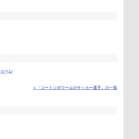
ゥーレ
» 「コートジボワールのサッカー選手」の一覧