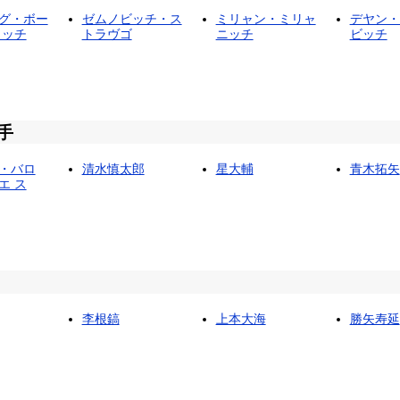
グ・ボー
ゼムノビッチ・ス
ミリャン・ミリャ
デヤン・
 ッチ
トラヴゴ
ニッチ
ビッチ
手
・バロ
清水慎太郎
星大輔
青木拓矢
エ ス
李根鎬
上本大海
勝矢寿延