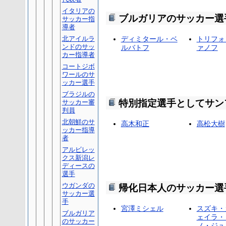
イタリアの
ブルガリアのサッカー選
サッカー指
導者
北アイルラ
ディミタール・ベ
トリフォ
ンドのサッ
ルバトフ
ァノフ
カー指導者
コートジボ
ワールのサ
ッカー選手
ブラジルの
特別指定選手としてサン
サッカー審
判員
北朝鮮のサ
高木和正
高松大樹
ッカー指導
者
アルビレッ
クス新潟レ
ディースの
選手
ウガンダの
帰化日本人のサッカー選
サッカー選
手
宮澤ミシェル
スズキ・
ブルガリア
ェイラ・
のサッカー
ノ・ジュ