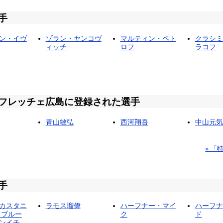
手
ン・イヴ
ゾラン・ヤンコヴ
マルティン・ペト
クラシミ
ィッチ
ロフ
ラコフ
フレッチェ広島に登録された選手
青山敏弘
西河翔吾
中山元気
» 
手
カスタニ
ラモス瑠偉
ハーフナー・マイ
ハーフナ
 ブルー
ク
ド
ンイチ