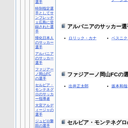
選手
特別指定選
手としてサ
ンフレッチ
ェ広島に登
アルバニアのサッカー選
録された選
手
帰化日本人
ロリック・カナ
ベスニク
のサッカー
選手
アルバニア
のサッカー
選手
ファジアー
ファジアーノ岡山FCの
ノ岡山FC
の選手
セルビア・
出井正太郎
坂本和哉
モンテネグ
ロのサッカ
ー指導者
大宮アルデ
ィージャの
選手
ジュビロ磐
セルビア・モンテネグロ
田の選手