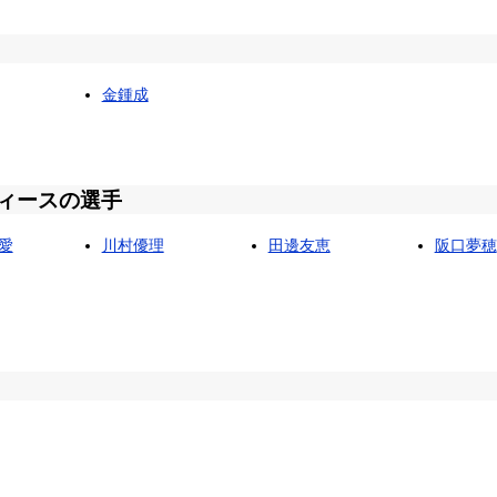
金鍾成
ィースの選手
愛
川村優理
田邊友恵
阪口夢穂