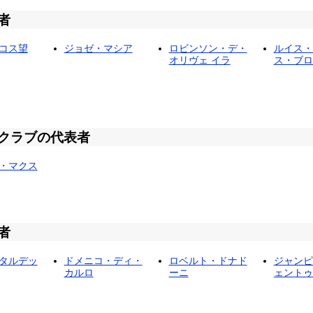
者
コス望
ジョゼ・マシア
ロビンソン・デ・
ルイス・
オリヴェ イラ
ス・ブロ
クラブの代表者
・マクス
者
タルデッ
ドメニコ・ディ・
ロベルト・ドナド
ジャンピ
カルロ
ーニ
ェントゥ