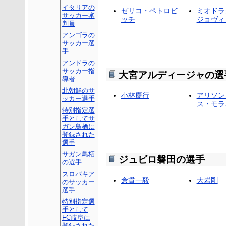
イタリアの
ゼリコ・ペトロビ
ミオドラ
サッカー審
ッチ
ジョヴィ
判員
アンゴラの
サッカー選
手
アンドラの
サッカー指
大宮アルディージャの選
導者
北朝鮮のサ
小林慶行
アリソン
ッカー選手
ス・モラ
特別指定選
手としてサ
ガン鳥栖に
登録された
選手
サガン鳥栖
ジュビロ磐田の選手
の選手
スロバキア
倉貫一毅
大岩剛
のサッカー
選手
特別指定選
手として
FC岐阜に
登録された