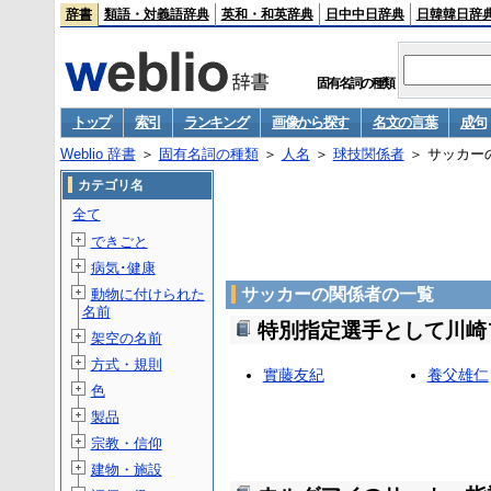
辞書
類語・対義語辞典
英和・和英辞典
日中中日辞典
日韓韓日辞
固有名詞の種類
トップ
索引
ランキング
画像から探す
名文の言葉
成句
Weblio 辞書
＞
固有名詞の種類
＞
人名
＞
球技関係者
＞ サッカー
カテゴリ名
全て
できごと
病気･健康
サッカーの関係者の一覧
動物に付けられた
名前
特別指定選手として川崎
架空の名前
方式・規則
實藤友紀
養父雄仁
色
製品
宗教・信仰
建物・施設