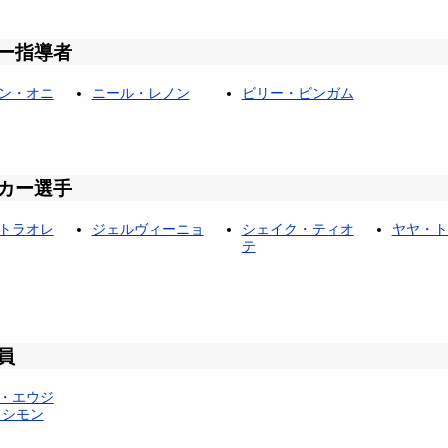
ー指導者
ン・オニ
ニール・レノン
ビリー・ビンガム
カー選手
トラオレ
ジェルヴィーニョ
シェイク・ティオ
ヤヤ・ト
テ
員
・エウジ
 シモン