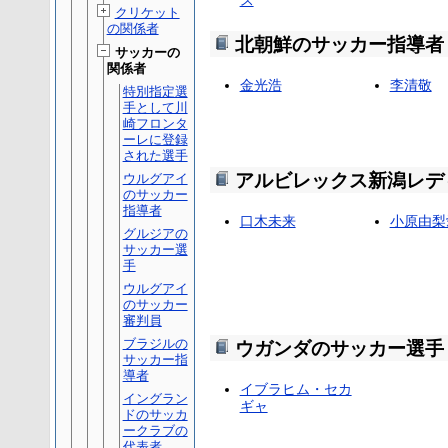
ス
クリケット
の関係者
北朝鮮のサッカー指導者
サッカーの
関係者
金光浩
李清敬
特別指定選
手として川
崎フロンタ
ーレに登録
された選手
アルビレックス新潟レデ
ウルグアイ
のサッカー
指導者
口木未来
小原由梨
グルジアの
サッカー選
手
ウルグアイ
のサッカー
審判員
ブラジルの
ウガンダのサッカー選手
サッカー指
導者
イブラヒム・セカ
イングラン
ギャ
ドのサッカ
ークラブの
代表者