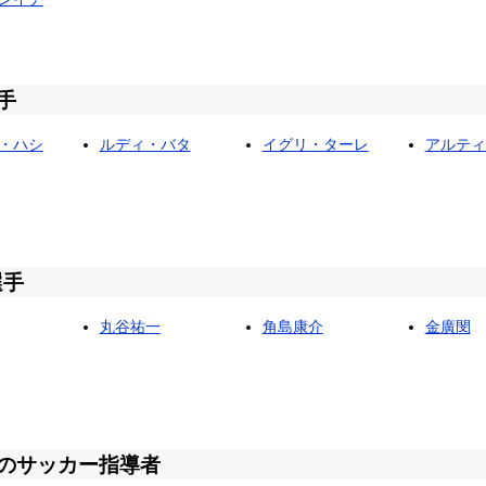
手
・ハシ
ルディ・バタ
イグリ・ターレ
アルティ
選手
丸谷祐一
角島康介
金廣閔
のサッカー指導者