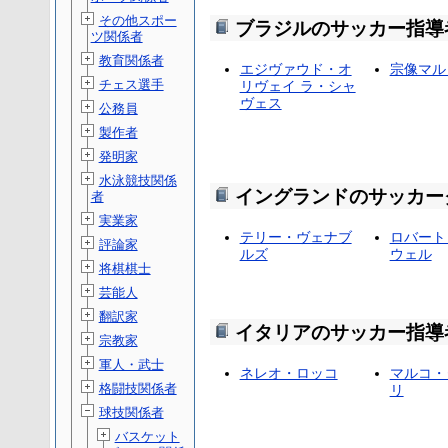
その他スポー
ブラジルのサッカー指導
ツ関係者
教育関係者
エジヴァウド・オ
宗像マル
チェス選手
リヴェイ ラ・シャ
ヴェス
公務員
製作者
発明家
水泳競技関係
イングランドのサッカー
者
実業家
テリー・ヴェナブ
ロバート
評論家
ルズ
ウェル
将棋棋士
芸能人
翻訳家
イタリアのサッカー指導
宗教家
軍人・武士
ネレオ・ロッコ
マルコ・
格闘技関係者
リ
球技関係者
バスケット