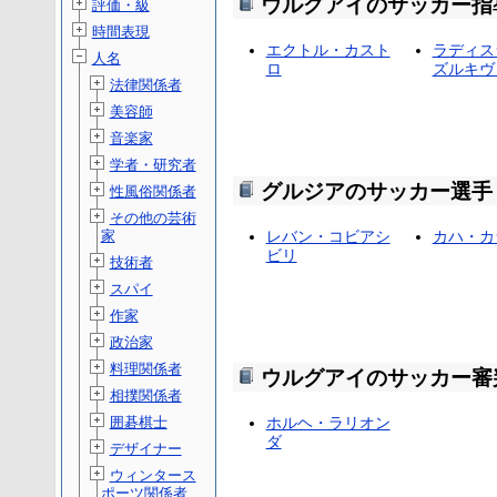
ウルグアイのサッカー指
評価・級
時間表現
エクトル・カスト
ラディス
人名
ロ
ズルキヴ
法律関係者
美容師
音楽家
学者・研究者
グルジアのサッカー選手
性風俗関係者
その他の芸術
家
レバン・コビアシ
カハ・カ
ビリ
技術者
スパイ
作家
政治家
料理関係者
ウルグアイのサッカー審
相撲関係者
囲碁棋士
ホルヘ・ラリオン
ダ
デザイナー
ウィンタース
ポーツ関係者