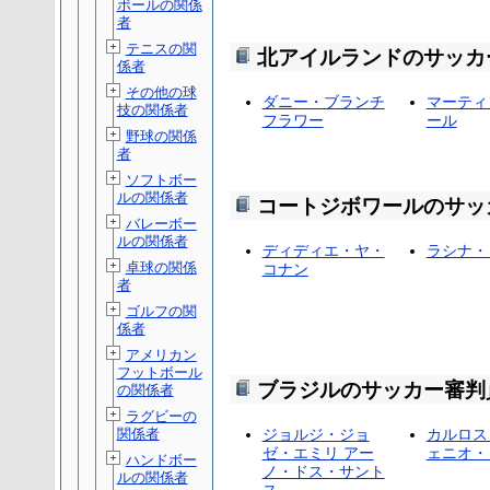
ボールの関係
者
テニスの関
北アイルランドのサッカ
係者
その他の球
ダニー・ブランチ
マーティ
技の関係者
フラワー
ール
野球の関係
者
ソフトボー
ルの関係者
コートジボワールのサッ
バレーボー
ルの関係者
ディディエ・ヤ・
ラシナ・
卓球の関係
コナン
者
ゴルフの関
係者
アメリカン
フットボール
ブラジルのサッカー審判
の関係者
ラグビーの
関係者
ジョルジ・ジョ
カルロス
ゼ・エミリ アー
ェニオ・
ハンドボー
ノ・ドス・サント
ルの関係者