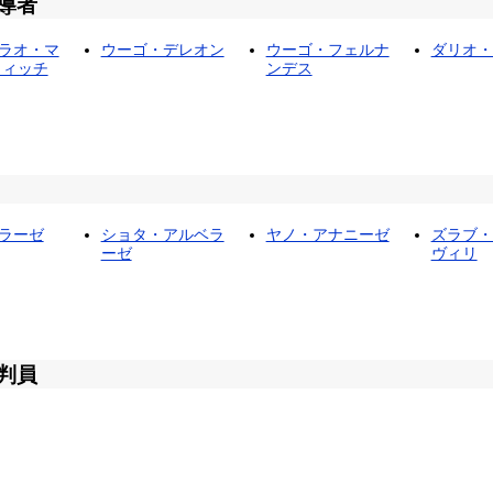
導者
ラオ・マ
ウーゴ・デレオン
ウーゴ・フェルナ
ダリオ・
 ィッチ
ンデス
ラーゼ
ショタ・アルベラ
ヤノ・アナニーゼ
ズラブ・
ーゼ
ヴィリ
判員