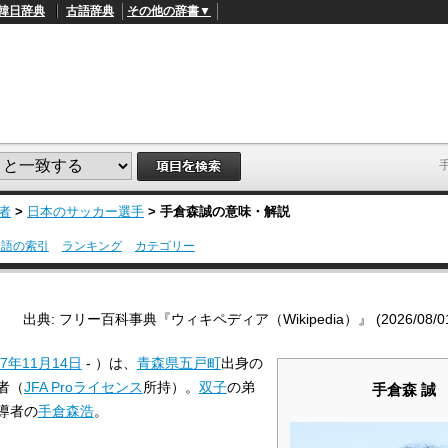
韓日辞典
古語辞典
その他の辞書▼
者
>
日本のサッカー選手
>
手倉森誠
の意味・解説
用語の索引
ランキング
カテゴリー
L
/
o
a
d
出典: フリー百科事典『ウィキペディア（Wikipedia）』 (2026/08/01 1
e
d
:
67年
11月14日
- ）は、
青森県
五戸町
出身の
4
1
者（
JFA Proライセンス
所持）。
双子
の弟
手倉森 誠
.
2
導者の
手倉森浩
。
1
%