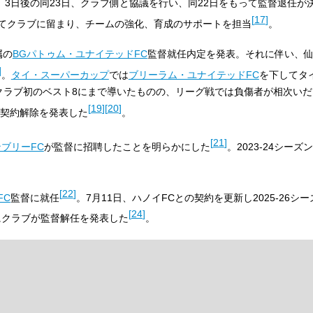
定。3日後の同23日、クラブ側と協議を行い、同22日をもって監督退任が
[
17
]
てクラブに留まり、チームの強化、育成のサポートを担当
。
属の
BGパトゥム・ユナイテッドFC
監督就任内定を発表。それに伴い、
]
。
タイ・スーパーカップ
では
ブリーラム・ユナイテッドFC
を下してタ
クラブ初のベスト8にまで導いたものの、リーグ戦では負傷者が相次いだ
[
19
]
[
20
]
が契約解除を発表した
。
[
21
]
ブリーFC
が監督に招聘したことを明らかにした
。2023-24シー
[
22
]
FC
監督に就任
。7月11日、ハノイFCとの契約を更新し2025-26シ
[
24
]
にクラブが監督解任を発表した
。