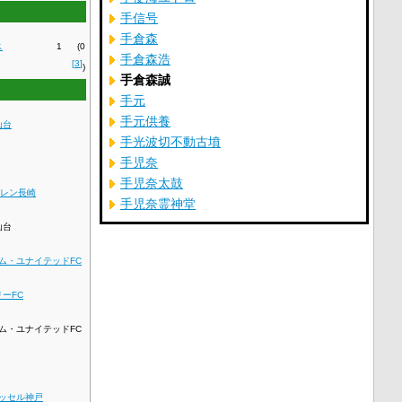
手信号
手倉森
ス
1
(0
手倉森浩
[
3
]
)
手倉森誠
手元
手元供養
仙台
手光波切不動古墳
手児奈
手児奈太鼓
ーレン長崎
手児奈霊神堂
仙台
ム・ユナイテッドFC
ーFC
ム・ユナイテッドFC
ッセル神戸