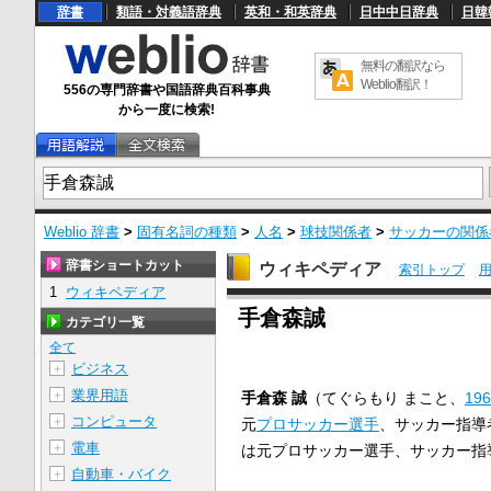
辞書
類語・対義語辞典
英和・和英辞典
日中中日辞典
日韓
無料の翻訳なら
Weblio翻訳！
556の専門辞書や国語辞典百科事典
から一度に検索!
Weblio 辞書
>
固有名詞の種類
>
人名
>
球技関係者
>
サッカーの関係
辞書ショートカット
ウィキペディア
索引トップ
1
ウィキペディア
U
手倉森誠
n
カテゴリ一覧
m
u
全て
t
ビジネス
＋
e
業界用語
＋
手倉森 誠
（てぐらもり まこと、
19
コンピュータ
＋
元
プロサッカー選手
、サッカー指導
電車
＋
は元プロサッカー選手、サッカー指
自動車・バイク
＋