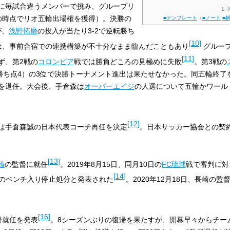
に毎試合違うメンバーで挑み、グループリ
1
の時点でリオ五輪出場権を獲得）。決勝の
■テンプレート
（
■ノート
■
が、
浅野拓磨
の投入が当たり3-2で逆転勝ち
[
10
]
は、事前合宿での連携構築が不十分なまま臨んだこともあり
グルー
[
11
]
ず、第2戦の
コロンビア
戦では勝負どころの見極めに失敗
。第3戦の
（勝ち点4）の3位で決勝トーナメント進出は果たせなかった。同五輪終了
を退任。大会後、手倉森は
オーバーエイジ
の人選について五輪かワール
[
12
]
は手倉森誠の日本代表コーチ再任を決定
。日本サッカー協会との契
[
13
]
崎
の監督に就任
。2019年8月15日、同月10日の
FC琉球
戦で審判に対
[
14
]
合のベンチ入り停止処分と発表された
。2020年12月18日、長崎の監
[
16
]
監督就任を発表
。8シーズンぶりの復帰を果たすが、開幕早々からチーム