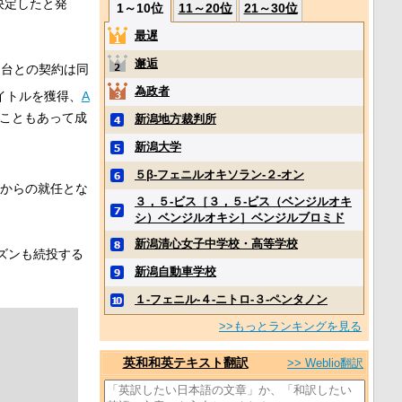
決定したと発
1～10位
11～20位
21～30位
最遅
邂逅
仙台との契約は同
為政者
イトルを獲得、
A
こともあって成
新潟地方裁判所
新潟大学
５β‐フェニルオキソラン‐２‐オン
ズンからの就任とな
３，５‐ビス［３，５‐ビス（ベンジルオキ
シ）ベンジルオキシ］ベンジルブロミド
新潟清心女子中学校・高等学校
ーズンも続投する
新潟自動車学校
１‐フェニル‐４‐ニトロ‐３‐ペンタノン
>>もっとランキングを見る
英和和英テキスト翻訳
>> Weblio翻訳