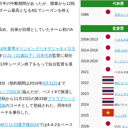
月半の中断期間があったが、開幕から12戦
代表歴
はチーム最高となる4位でシーズンを終え
1986
日本ユー
監督歴
収め、自身が目標としていたチーム初のA
2008-2013
ベガルタ
016年夏季オリンピックリオデジャネイロ大
2014-2016
日本 U-23
す
U-21（21歳以下）日本代表
監督に就任
2019-2020
V・ファ
013年シーズン終了をもって仙台監督を退
2021
ベガルタ
2022
就任（契約期間は2016年
8月31日
まで
BGパトゥ
カップ2013
に臨んだが、ベスト8で敗退し
2023
チョンブリ
球
戦から11月23日の第33節
ブラウブリッツ
2024
BGパトゥ
選抜
のコーチとして登録された。同年8月
コーチを兼任した。
2025
ハノイFC
AFC U-23選手権2016
では4-4-2をベース
2026-
U-21
ヴィ