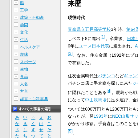
来歴
船
＋
工学
＋
現役時代
建築・不動産
＋
学問
＋
青森県立五戸高等学校
3年時、
第6
文化
＋
[
1
]
しベスト8に進出
。卒業後、
日本
生活
＋
6年に
ユース日本代表
に選出され、
ヘルスケア
＋
[
3
]
趣味
＋
。なお、住友金属（1992年にプ
スポーツ
＋
で在籍した。
生物
＋
住友金属時代は
パチンコ
など
ギャン
食品
＋
パチンコ店に手倉森を探しに来た
ジ
人名
＋
[
4
]
方言
＋
に隠れたこともある
。鹿島から戦
辞書・百科事典
＋
になって
中山競馬場
に足を運び、全
ついては600万円とも1200万円と
すべての辞書の索引
なったが、翌
1993年
に
NEC山形サ
あ
い
う
え
お
か
き
く
け
こ
がかかり移籍。手倉森はこのことを
さ
し
す
せ
そ
[
5
]
。
た
ち
つ
て
と