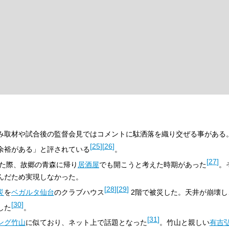
み取材や試合後の監督会見ではコメントに駄洒落を織り交ぜる事がある
[
25
]
[
26
]
余裕がある」と評されている
。
[
27
]
った際、故郷の青森に帰り
居酒屋
でも開こうと考えた時期があった
。
んだため実現しなかった。
[
28
]
[
29
]
災
を
ベガルタ仙台
のクラブハウス
2階で被災した。天井が崩壊し
[
30
]
した
。
[
31
]
ング竹山
に似ており、ネット上で話題となった
。竹山と親しい
有吉