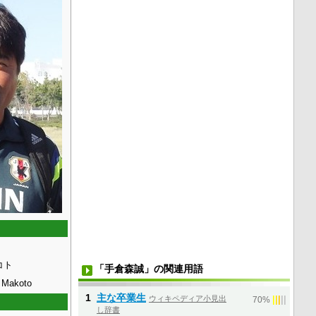
コト
「手倉森誠」の関連用語
Makoto
1
主な卒業生
ウィキペディア小見出
|
|
|
|
|
70%
し辞書