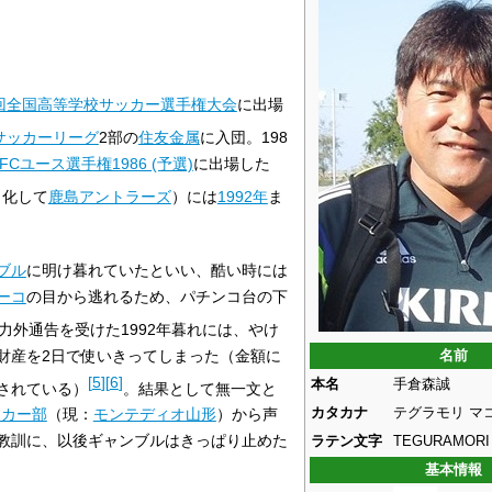
4回全国高等学校サッカー選手権大会
に出場
サッカーリーグ
2部の
住友金属
に入団。198
AFCユース選手権1986 (予選)
に出場した
ロ化して
鹿島アントラーズ
）には
1992年
ま
ブル
に明け暮れていたといい、酷い時には
ーコ
の目から逃れるため、パチンコ台の下
力外通告を受けた1992年暮れには、やけ
財産を2日で使いきってしまった（金額に
名前
[
5
]
[
6
]
本名
手倉森誠
もされている）
。結果として無一文と
カタカナ
テグラモリ マ
ッカー部
（現：
モンテディオ山形
）から声
教訓に、以後ギャンブルはきっぱり止めた
ラテン文字
TEGURAMORI 
基本情報