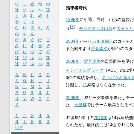
な
に
ぬ
ね
の
指導者時代
は
ひ
ふ
へ
ほ
ま
み
む
め
も
1995年
に引退。当時、山形の監督だ
や
ゆ
よ
[
7
]
ら
り
る
れ
ろ
り
、
モンテディオ山形
や
大分トリ
わ
を
ん
が
ぎ
ぐ
げ
ご
2004年
から
ベガルタ仙台
のコーチと
ざ
じ
ず
ぜ
ぞ
また同年より
手倉森浩
が仙台のスタ
だ
ぢ
づ
で
ど
ば
び
ぶ
べ
ぼ
2008年
、
望月達也
の監督辞任を受け
ぱ
ぴ
ぷ
ぺ
ぽ
ャンピオンズリーグ
（ACL）の出
Ａ
Ｂ
Ｃ
Ｄ
Ｅ
3位の成績を残し、
J1・J2入れ替え
Ｆ
Ｇ
Ｈ
Ｉ
Ｊ
け越し、
J1
昇格はならなかった。
Ｋ
Ｌ
Ｍ
Ｎ
Ｏ
Ｐ
Ｑ
Ｒ
Ｓ
Ｔ
2009年
、J2リーグ優勝を果たしチ
Ｕ
Ｖ
Ｗ
Ｘ
Ｙ
Ｚ
た、
天皇杯
ではチーム最高となるベ
１
２
３
４
５
J1復帰1年目の
2010年
は14戦連続
６
７
８
９
０
られたが、最終的には14位でJ1に
記号