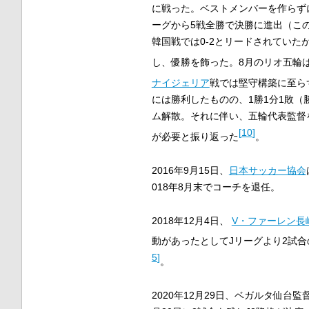
に戦った。ベストメンバーを作らず
ーグから5戦全勝で決勝に進出（こ
韓国戦では0-2とリードされていた
し、優勝を飾った。8月のリオ五輪
ナイジェリア
戦では堅守構築に至ら
には勝利したものの、1勝1分1敗
ム解散。それに伴い、五輪代表監督
[
10
]
が必要と振り返った
。
2016年9月15日、
日本サッカー協会
018年8月末でコーチを退任。
2018年12月4日、
V・ファーレン長
動があったとしてJリーグより2試
5
]
。
2020年12月29日、ベガルタ仙台