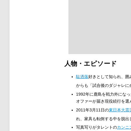
人物・エピソード
駄洒落
好きとして知られ、囲
からも「試合後のダジャレに
1992年に鹿島を戦力外にな
オファーが届き現役続行を選
2011年3月11日の
東日本大震
れ、家具も転倒する中を脱出
写真写りがタレントの
カンニ