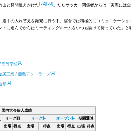
[
32
]
[
33
]
竹山と見間違えかけた
。ただサッカー関係者からは「実際には全
、選手の入れ替えを頻繁に行う中、宿舎では積極的にコミュニケーショ
ントに進んでからはミーティングルームをいつも開けて待っていた」と
[
1
]
戸高等学校
[
1
]
金属工業
/
鹿島アントラーズ
[
1
]
山形
国内大会個人成績
リーグ戦
リーグ杯
オープン杯
期間通算
グ
出場
得点
出場
得点
出場
得点
出場
得点