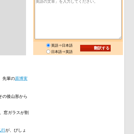
英語⇒日本語
日本語⇒英語
。先輩の
原博実
その後山形から
、窓ガラスが割
弘行
が、びしょ