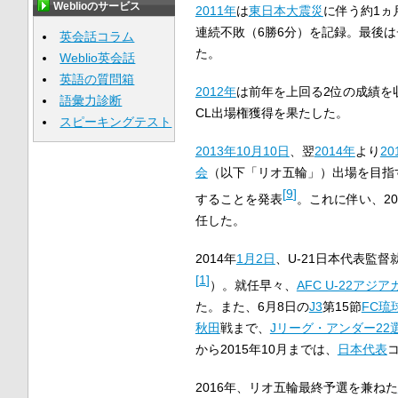
Weblioのサービス
2011年
は
東日本大震災
に伴う約1ヵ
連続不敗（6勝6分）を記録。最後
英会話コラム
た。
Weblio英会話
英語の質問箱
2012年
は前年を上回る2位の成績を
語彙力診断
CL出場権獲得を果たした。
スピーキングテスト
2013年
10月10日
、翌
2014年
より
2
会
（以下「リオ五輪」）出場を目指
[
9
]
することを発表
。これに伴い、2
任した。
2014年
1月2日
、U-21日本代表監督
[
1
]
）。就任早々、
AFC U-22アジア
た。また、6月8日の
J3
第15節
FC琉
秋田
戦まで、
Jリーグ・アンダー22
から2015年10月までは、
日本代表
2016年、リオ五輪最終予選を兼ねた