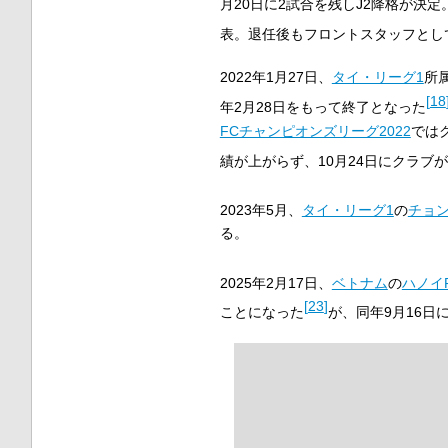
月20日に2試合を残しJ2降格が決
表。退任後もフロントスタッフとし
2022年1月27日、
タイ・リーグ1
所
[
18
年2月28日をもって終了となった
FCチャンピオンズリーグ2022
では
績が上がらず、10月24日にクラブ
2023年5月、
タイ・リーグ1
の
チョン
る。
2025年2月17日、
ベトナム
の
ハノイ
[
23
]
ことになった
が、同年9月16日