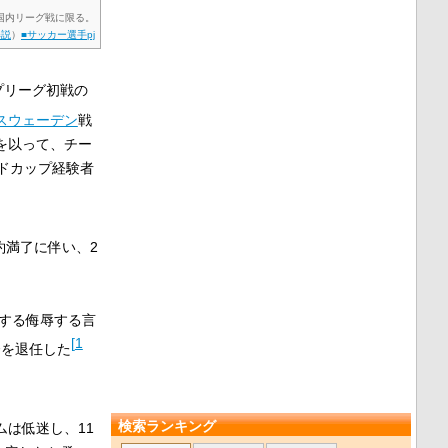
. 国内リーグ戦に限る。
解説
）
■サッカー選手pj
プリーグ初戦の
スウェーデン
戦
を以って、チー
ドカップ経験者
約満了に伴い、2
する侮辱する言
[
1
督を退任した
検索ランキング
は低迷し、11