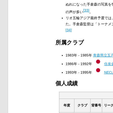
ぬれになった手倉森の写真を
[
33
]
の声が多い
。
リオ五輪アジア最終予選では
た。手倉森監督は「トーナメ
[
34
]
所属クラブ
1983年 - 1985年
青森県立五
1986年 - 1992年
住友
1993年 - 1995年
NEC
個人成績
年度
クラブ
背番号
リー