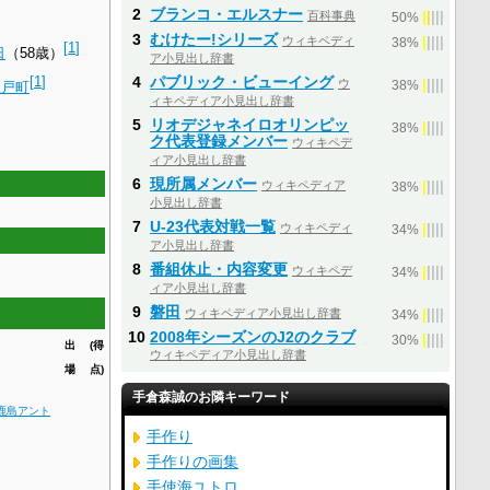
2
ブランコ・エルスナー
百科事典
|
|
|
|
|
50%
3
むけたー!シリーズ
ウィキペディ
|
|
|
|
|
38%
[
1
]
日
（58歳）
ア小見出し辞書
[
1
]
4
パブリック・ビューイング
ウ
|
|
|
|
|
五戸町
38%
ィキペディア小見出し辞書
5
リオデジャネイロオリンピッ
|
|
|
|
|
38%
ク代表登録メンバー
ウィキペデ
ィア小見出し辞書
6
現所属メンバー
ウィキペディア
|
|
|
|
|
38%
小見出し辞書
7
U-23代表対戦一覧
ウィキペディ
|
|
|
|
|
34%
ア小見出し辞書
8
番組休止・内容変更
ウィキペデ
|
|
|
|
|
34%
ィア小見出し辞書
9
磐田
ウィキペディア小見出し辞書
|
|
|
|
|
34%
10
2008年シーズンのJ2のクラブ
|
|
|
|
|
30%
出
(得
ウィキペディア小見出し辞書
場
点)
手倉森誠のお隣キーワード
鹿島アント
手作り
手作りの画集
手使海ユトロ