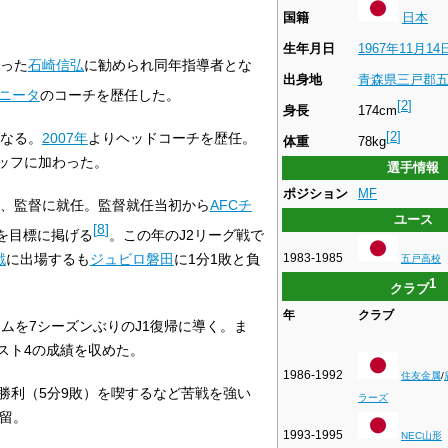
国籍
日本
生年月日
1967年
11月14
った
石崎信弘
に勧められ同年指導者とな
出身地
青森県
三戸郡
ニータ
のコーチを歴任した。
[
2
]
身長
174cm
[
2
]
なる。
2007年
よりヘッドコーチを歴任。
体重
78kg
ッフに加わった。
選手情報
ポジション
MF
、監督に就任。監督就任当初から
AFCチ
ユース
[
8
]
場を目標に掲げる
。この年のJ2リーグ戦で
戦
に出場するも
ジュビロ磐田
に1分1敗と負
1983-1985
五戸高校
1
クラブ
年
クラブ
ームを7シーズンぶりのJ1復帰に導く。ま
スト4の成績を収めた。
1986-1992
住友金属
/
無勝利（5分9敗）を喫するなど苦戦を強い
ラーズ
残留。
1993-1995
NEC山形