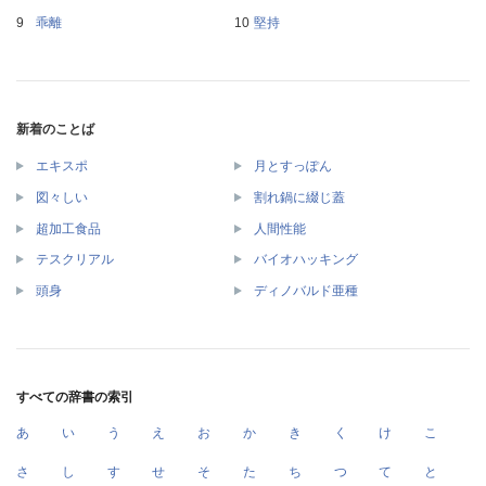
乖離
堅持
新着のことば
エキスポ
月とすっぽん
図々しい
割れ鍋に綴じ蓋
超加工食品
人間性能
テスクリアル
バイオハッキング
頭身
ディノバルド亜種
すべての辞書の索引
あ
い
う
え
お
か
き
く
け
こ
さ
し
す
せ
そ
た
ち
つ
て
と