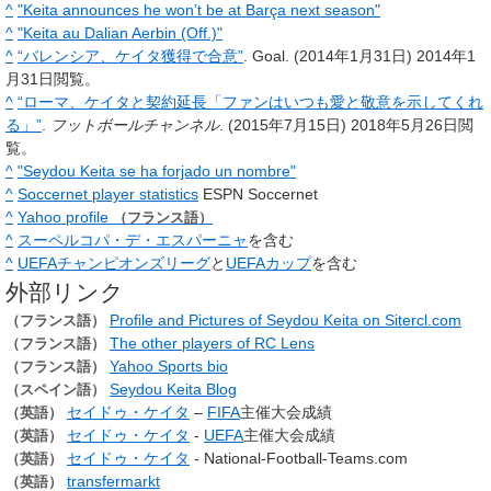
^
"Keita announces he won’t be at Barça next season"
^
"Keita au Dalian Aerbin (Off.)"
^
“バレンシア、ケイタ獲得で合意”
. Goal. (2014年1月31日)
2014年1
月31日
閲覧。
^
“ローマ、ケイタと契約延長「ファンはいつも愛と敬意を示してくれ
る」”
.
フットボールチャンネル
. (2015年7月15日)
2018年5月26日
閲
覧。
^
"Seydou Keita se ha forjado un nombre"
^
Soccernet player statistics
ESPN Soccernet
^
Yahoo profile
（フランス語）
^
スーペルコパ・デ・エスパーニャ
を含む
^
UEFAチャンピオンズリーグ
と
UEFAカップ
を含む
外部リンク
Profile and Pictures of Seydou Keita on Sitercl.com
（フランス語）
The other players of RC Lens
（フランス語）
Yahoo Sports bio
（フランス語）
Seydou Keita Blog
（スペイン語）
セイドゥ・ケイタ
–
FIFA
主催大会成績
（英語）
セイドゥ・ケイタ
-
UEFA
主催大会成績
（英語）
セイドゥ・ケイタ
- National-Football-Teams.com
（英語）
transfermarkt
（英語）