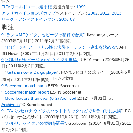
個人
FIFAワールドユース選手権
最優秀選手:
1999
アフリカネイションズカップ
ベストイレブン :
2002
,
2012
,
2013
リーグ・アン
ベストイレブン
:
2006-07
脚注
^
“ランスMFケイタ、セビージャ移籍で合意”
. livedoorスポーツ.
(2007年7月11日)
2011年2月2日
閲覧。
^
“セビージャ アーセナル降し決勝トーナメント進出を決める”
. AFP
BB News. (2007年11月28日)
2011年2月2日
閲覧。
^
“バルサがセビージャからケイタを獲得”
. UEFA.com. (2008年5月26
日)
2011年2月2日
閲覧。
^
“
Keita is now a Barça player
”. FCバルセロナ公式サイト (2008年5月
[
リンク切れ
]
26日).
2011年2月2日
閲覧。
^
Soccernet match stats
ESPN Soccernet
^
Soccernet match report
ESPN Soccernet
^
More leaders than ever (0-2)
Archived
2012年7月31日, at
Archive.is
FC Barcelona.cat
^
“
FCバルセロナ ケイタのハットトリックなどでサラゴサに大勝
”. FC
バルセロナ公式サイト (2009年10月26日).
2011年2月2日
閲覧。
^
“バルサ、ケイタとの契約を延長”
. Goal.com. (2010年8月31日)
2011
年2月2日
閲覧。