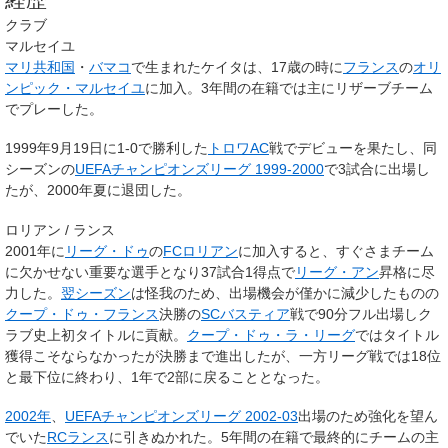
クラブ
マルセイユ
マリ共和国
・
バマコ
で生まれたケイタは、17歳の時に
フランス
の
オリ
ンピック・マルセイユ
に加入。3年間の在籍では主にリザーブチーム
でプレーした。
1999年9月19日に1-0で勝利した
トロワAC
戦でデビューを果たし、同
シーズンの
UEFAチャンピオンズリーグ 1999-2000
で3試合に出場し
たが、2000年夏に退団した。
ロリアン / ランス
2001年に
リーグ・ドゥ
の
FCロリアン
に加入すると、すぐさまチーム
に欠かせない重要な選手となり37試合1得点で
リーグ・アン
昇格に尽
力した。
翌シーズン
は怪我のため、出場機会が僅かに減少したものの
クープ・ドゥ・フランス
決勝の
SCバスティア
戦で90分フル出場しク
ラブ史上初タイトルに貢献。
クープ・ドゥ・ラ・リーグ
ではタイトル
獲得こそならなかったが決勝まで進出したが、一方リーグ戦では18位
と最下位に終わり、1年で2部に戻ることとなった。
2002年
、
UEFAチャンピオンズリーグ 2002-03
出場のため強化を望ん
でいた
RCランス
に引きぬかれた。5年間の在籍で最終的にチームの主