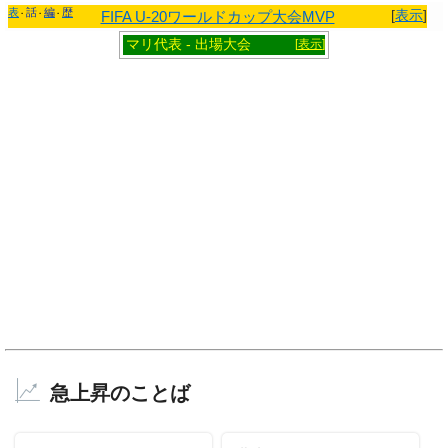
表
話
編
歴
[
表示
]
FIFA U-20ワールドカップ大会MVP
マリ代表 - 出場大会
[
表示
]
急上昇のことば