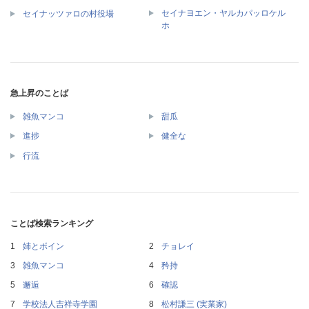
セイナヨエン・ヤルカパッロケル
セイナッツァロの村役場
ホ
急上昇のことば
雑魚マンコ
甜瓜
進捗
健全な
行流
ことば検索ランキング
姉とボイン
チョレイ
雑魚マンコ
矜持
邂逅
確認
学校法人吉祥寺学園
松村謙三 (実業家)