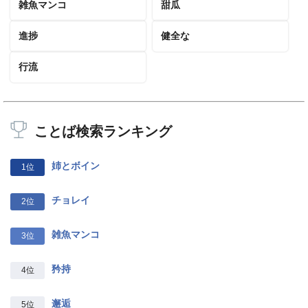
雑魚マンコ
甜瓜
進捗
健全な
行流
ことば検索ランキング
姉とボイン
1位
チョレイ
2位
雑魚マンコ
3位
矜持
4位
邂逅
5位