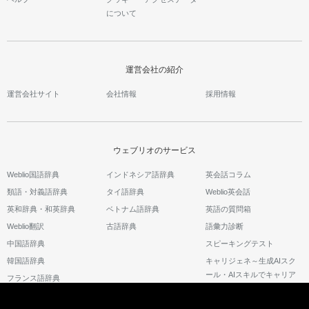
について
運営会社の紹介
運営会社サイト
会社情報
採用情報
ウェブリオのサービス
Weblio国語辞典
インドネシア語辞典
英会話コラム
類語・対義語辞典
タイ語辞典
Weblio英会話
英和辞典・和英辞典
ベトナム語辞典
英語の質問箱
Weblio翻訳
古語辞典
語彙力診断
中国語辞典
スピーキングテスト
韓国語辞典
キャリジェネ～生成AIスク
ール・AIスキルでキャリア
フランス語辞典
アップ～