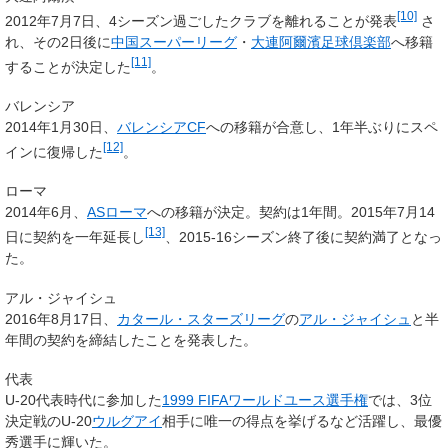
[10]
2012年7月7日、4シーズン過ごしたクラブを離れることが発表
さ
れ、その2日後に
中国スーパーリーグ
・
大連阿爾濱足球倶楽部
へ移籍
[11]
することが決定した
。
バレンシア
2014年1月30日、
バレンシアCF
への移籍が合意し、1年半ぶりにスペ
[12]
インに復帰した
。
ローマ
2014年6月、
ASローマ
への移籍が決定。契約は1年間。2015年7月14
[13]
日に契約を一年延長し
、2015-16シーズン終了後に契約満了となっ
た。
アル・ジャイシュ
2016年8月17日、
カタール・スターズリーグ
の
アル・ジャイシュ
と半
年間の契約を締結したことを発表した。
代表
U-20代表時代に参加した
1999 FIFAワールドユース選手権
では、3位
決定戦のU-20
ウルグアイ
相手に唯一の得点を挙げるなど活躍し、最優
秀選手に輝いた。