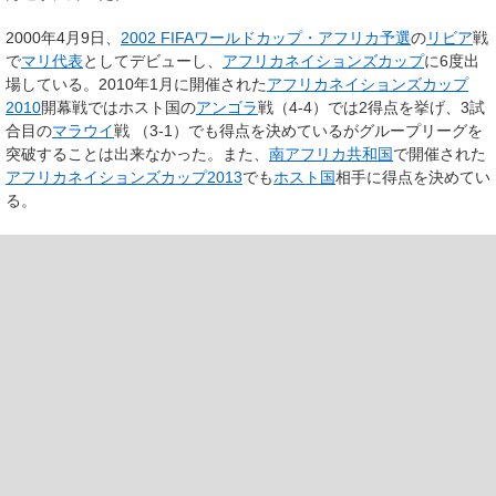
2000年4月9日、
2002 FIFAワールドカップ・アフリカ予選
の
リビア
戦
で
マリ代表
としてデビューし、
アフリカネイションズカップ
に6度出
場している。2010年1月に開催された
アフリカネイションズカップ
2010
開幕戦ではホスト国の
アンゴラ
戦（4-4）では2得点を挙げ、3試
合目の
マラウイ
戦 （3-1）でも得点を決めているがグループリーグを
突破することは出来なかった。また、
南アフリカ共和国
で開催された
アフリカネイションズカップ2013
でも
ホスト国
相手に得点を決めてい
る。