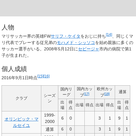
人物
[14]
マリサッカー界の英雄FW
サリフ・ケイタ
をおじに持ち
、同じくマ
リ代表でプレーする従兄弟の
モハメド・シッソコ
を始め親族に多くの
サッカー選手がいる。2008年5月12日に
セビージャ
市内の病院で第1
子が生まれた。
個人成績
[15]
[16]
2016年9月1日時点
国内カッ
欧州カッ
国内リ
通算
[17]
[18]
ーグ
プ
プ
シーズ
クラブ
ン
出
得
出
得
出場
得点
出場
得点
場
点
場
点
1999-
6
0
3
1
9
1
オリンピック・マ
2000
ルセイユ
通算
6
0
3
1
9
1