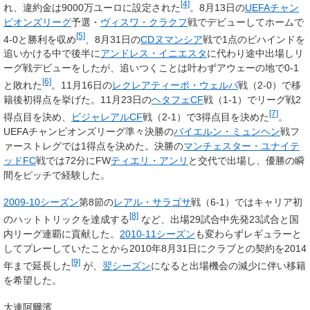
[4]
れ、違約金は9000万ユーロに設定された
。8月13日の
UEFAチャン
ピオンズリーグ
予選・
ヴィスワ・クラクフ
戦でデビューしてホームで
[5]
4-0と勝利を収め
、8月31日の
CDヌマンシア
戦で1点のビハインドを
追いかける中で後半に
アンドレス・イニエスタ
に代わり途中出場しリ
ーグ戦デビューをしたが、追いつくことは叶わずアウェーの地で0-1
[6]
と敗れた
。11月16日の
レクレアティーボ・ウェルバ
戦（2-0）で移
籍後初得点を挙げた。11月23日の
ヘタフェCF
戦（1-1）でリーグ戦2
[7]
得点目を決め、
ビジャレアルCF
戦（2-1）で3得点目を決めた
。
UEFAチャンピオンズリーグ準々決勝の
バイエルン・ミュンヘン
戦フ
ァーストレグでは1得点を決めた。決勝の
マンチェスター・ユナイテ
ッドFC
戦では72分にFW
ティエリ・アンリ
と交代で出場し、優勝の瞬
間をピッチで経験した。
2009-10シーズン
第8節の
レアル・サラゴサ
戦（6-1）ではキャリア初
[8]
のハットトリックを達成する
など、出場29試合中先発23試合と国
内リーグ連覇に貢献した。
2010-11シーズン
も変わらずレギュラーと
してプレーしていたことから2010年8月31日にクラブとの契約を2014
[9]
年まで延長した
が、
翌シーズン
になると出場機会の減少に伴い移籍
を希望した。
大連阿爾濱