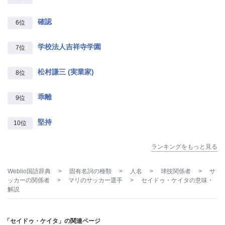
確認
6位
学校法人吉祥寺学園
7位
松村謙三 (実業家)
8位
乖離
9位
堅持
10位
ランキングをもっと見る
Weblio国語辞典
>
固有名詞の種類
>
人名
>
球技関係者
>
サ
ッカーの関係者
>
マリのサッカー選手
>
セイドゥ・ケイタ
の意味・
解説
「セイドゥ・ケイタ」の関連ページ