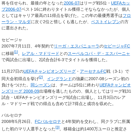
将を任せられ、最後の年となった
2006-07
はリーグ戦5位・
UEFAカッ
プ2006-07
ベスト16に終わりタイトル獲得こそならなかったが、個人
としてはキャリア最高の11得点を挙げた。この年の最優秀選手は
フロ
ーラン・マルダ
に次ぐ2位と惜しくも逃したが、
ベストイレブン
の方
に選出された。
セビージャ
2007年7月11日、4年契約で
リーガ・エスパニョーラ
の
セビージャFC
[1]
に移籍
。
レアル・マドリード
との
スーペルコパ・デ・エスパーニャ
で両試合に出場し、2試合合計6-3でタイトルを獲得した。
11月27日の
UEFAチャンピオンズリーグ
・
アーセナルFC
戦（3-1）で
[2]
同大会初得点を挙げ
、
イングランド
の強豪に2007-08シーズン初の
負けをつけた。
同シーズン
は、チームは5位に終わり
UEFAチャンピオ
ンズリーグ 2008-09
出場権を逃したものの、個人としてはリーグ戦31
試合・UEFAチャンピオンズリーグ9試合に出場し、11月3日のレア
ル・マドリード戦での得点も含めて計7得点と成功を収めた。
バルセロナ
2008年5月26日、
FCバルセロナ
と4年契約を交わし、同クラブに所属
[3]
した初のマリ人選手となった
。移籍金は約1400万ユーロと推定さ