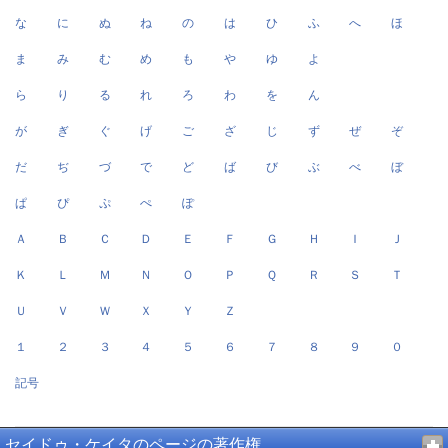
な
に
ぬ
ね
の
は
ひ
ふ
へ
ほ
ま
み
む
め
も
や
ゆ
よ
ら
り
る
れ
ろ
わ
を
ん
が
ぎ
ぐ
げ
ご
ざ
じ
ず
ぜ
ぞ
だ
ぢ
づ
で
ど
ば
び
ぶ
べ
ぼ
ぱ
ぴ
ぷ
ぺ
ぽ
Ａ
Ｂ
Ｃ
Ｄ
Ｅ
Ｆ
Ｇ
Ｈ
Ｉ
Ｊ
Ｋ
Ｌ
Ｍ
Ｎ
Ｏ
Ｐ
Ｑ
Ｒ
Ｓ
Ｔ
Ｕ
Ｖ
Ｗ
Ｘ
Ｙ
Ｚ
１
２
３
４
５
６
７
８
９
０
記号
セイドゥ・ケイタのページの著作権