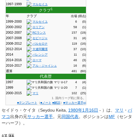
1997-1999
マルセイユ
1
クラブ
年
クラブ
出場
(得点)
1999-2000
マルセイユ
6
(0)
2000-2002
ロリアン
58
(1)
2002-2007
RCランス
157
(19)
2007-2008
セビージャ
31
(4)
2008-2012
バルセロナ
119
(16)
2012-2014
大連阿爾濱
37
(10)
2014
バレンシア
11
(1)
2014-2016
ローマ
46
(3)
2016-2017
アル・ジャイシュ
16
(6)
通算
481
(60)
代表歴
1997
マリ U-17
4
(4)
1999
マリ U-20
7
(1)
2000-2015
マリ
102
(25)
1. 国内リーグ戦に限る。
■テンプレート
（
■ノート
■解説
）
■サッカー選手pj
セイドゥ・ケイタ
（Seydou Keita,
1980年
1月16日
- ）は、
マリ
・
バ
マコ
出身の元
サッカー選手
。元
同国代表
。ポジションは
MF
（センタ
ーハーフ）。
経歴