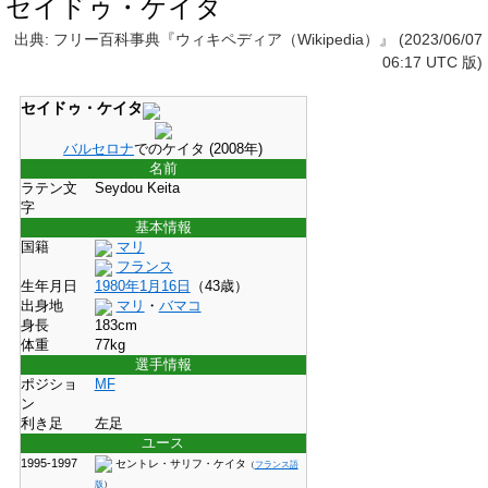
セイドゥ・ケイタ
出典: フリー百科事典『ウィキペディア（Wikipedia）』 (2023/06/07
06:17 UTC 版)
セイドゥ・ケイタ
バルセロナ
でのケイタ (2008年)
名前
ラテン文
Seydou Keita
字
基本情報
国籍
マリ
フランス
生年月日
1980年
1月16日
（43歳）
出身地
マリ
・
バマコ
身長
183cm
体重
77kg
選手情報
ポジショ
MF
ン
利き足
左足
ユース
1995-1997
セントレ・サリフ・ケイタ
（
フランス語
版
）