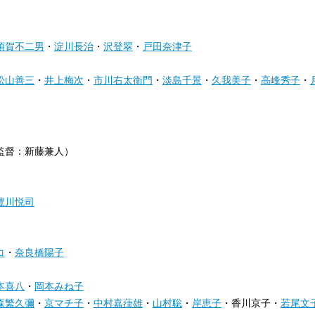
須賀不二男
・
淀川長治
・
沢登翠
・
戸田奈津子
松山善三
・
井上梅次
・
市川右太衛門
・
淡島千景
・
久我美子
・
高峰秀子
・
監督：新藤兼人）
豊川悦司
コ
・
奈良橋陽子
本喜八
・
岡本みね子
森繁久彌
・
京マチ子
・
中村嘉葎雄
・
山村聡
・
岸恵子
・香川京子・
若尾文