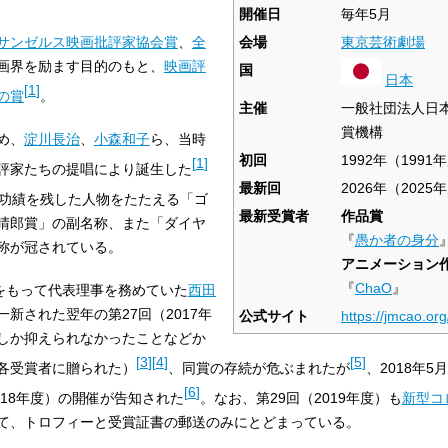
開催日
毎年5月
サンゼルス映画批評家協会賞
、
全
会場
東京芸術劇場
画界を励ます目的のもと、
映画評
国
日本
[
1
]
の賞
。
主催
一般社団法人日
賞機構
め、
淀川長治
、
小森和子
ら、当時
初回
1992年（1991
[
1
]
評家たちの提唱により誕生した
最新回
2026年（2025
功績を残した人物をたたえる「ゴ
最新受賞者
作品賞
晴郎賞」の副名称、また「ダイヤ
『
愚か者の身分
称が冠されている。
アニメーション
『
ChaO
』
度）をもって代表理事を務めていた
西田
新された翌年の第27回（2017年
公式サイト
https://jmcao.org
しか抑えられなかったことなどか
[
3
]
[
4
]
[
5
]
各受賞者に贈られた）
、同賞の存続が危ぶまれたが
、2018年5
[
6
]
018年度）の開催が告知された
。なお、第29回（2019年度）も
新型コ
て、トロフィーと受賞証書の郵送のみにとどまっている。