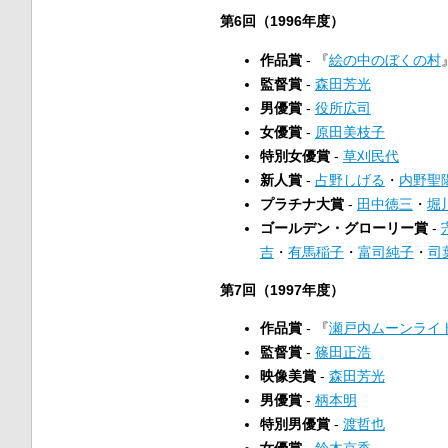
第6回（1996年度）
作品賞
- 『
絵の中のぼくの村
監督賞
-
森田芳光
男優賞
-
役所広司
女優賞
-
原田美枝子
特別女優賞
-
草刈民代
新人賞
-
占野しげる
・
内野聖
プラチナ大賞
-
田中徳三
・
堀
ゴールデン・グローリー賞
-
吉
・
有馬稲子
・
富司純子
・
司
第7回（1997年度）
作品賞
- 『
瀬戸内ムーンライ
監督賞
-
篠田正浩
映像美賞
-
森田芳光
男優賞
-
柄本明
特別男優賞
-
渡哲也