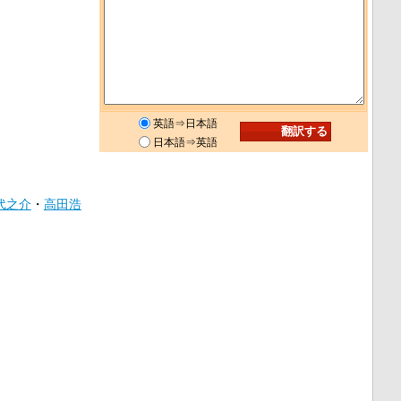
英語⇒日本語
日本語⇒英語
代之介
・
高田浩