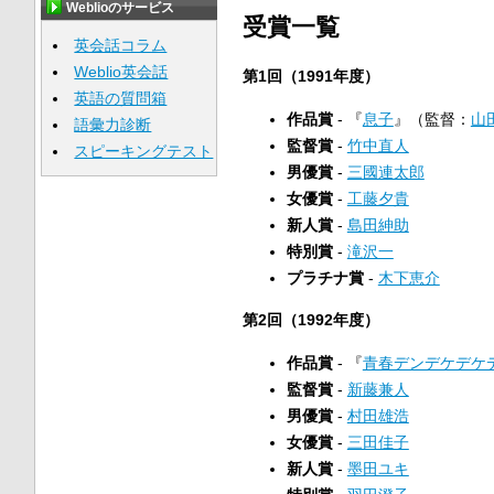
Weblioのサービス
受賞一覧
英会話コラム
Weblio英会話
第1回（1991年度）
英語の質問箱
作品賞
- 『
息子
』（監督：
山
語彙力診断
監督賞
-
竹中直人
スピーキングテスト
男優賞
-
三國連太郎
女優賞
-
工藤夕貴
新人賞
-
島田紳助
特別賞
-
滝沢一
プラチナ賞
-
木下恵介
第2回（1992年度）
作品賞
- 『
青春デンデケデケ
監督賞
-
新藤兼人
男優賞
-
村田雄浩
女優賞
-
三田佳子
新人賞
-
墨田ユキ