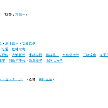
』（監督：
東陽一
）
陽
・
深津絵里
・
安藤政信
川弘通
・
松林宗恵
宍戸錠
・
丹波哲郎
・
小林桂樹
・
船越英二
・
水島道太郎
・
三橋達也
・
東千
葉子
・
新珠三千代
・
津島恵子
・
山路ふみ子
ト・セレナーデ
』（監督：
篠田正浩
）