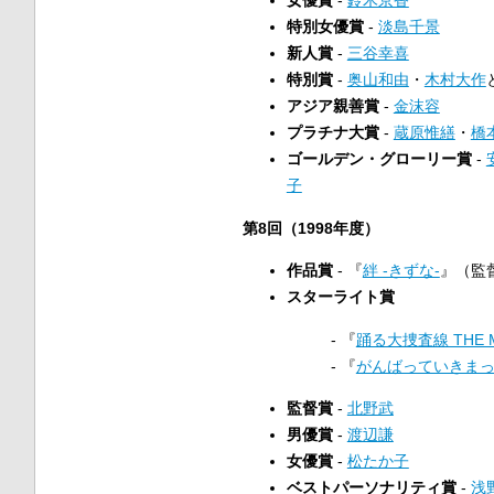
女優賞
-
鈴木京香
特別女優賞
-
淡島千景
新人賞
-
三谷幸喜
特別賞
-
奥山和由
・
木村大作
アジア親善賞
-
金沫容
プラチナ大賞
-
蔵原惟繕
・
橋
ゴールデン・グローリー賞
-
子
第8回（1998年度）
作品賞
- 『
絆 -きずな-
』（監
スターライト賞
- 『
踊る大捜査線 THE M
- 『
がんばっていきま
監督賞
-
北野武
男優賞
-
渡辺謙
女優賞
-
松たか子
ベストパーソナリティ賞
-
浅