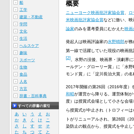
概要
船
＋
工学
＋
ニューヨーク映画批評家協会賞
、
ロ
建築・不動産
＋
米映画批評家協会賞
などに倣い、映
学問
＋
論家
のみを選考委員にむかえた
映画
文化
＋
生活
＋
発起人は映画評論家の
水野晴郎
が務
ヘルスケア
＋
第一線で活躍していた現役の映画批
趣味
＋
[
2
]
。水野の没後、映画界・演劇界に
スポーツ
＋
ールデン・グローリー賞」に「水野
生物
＋
モンド賞」に「淀川長治大賞」の名
食品
＋
人名
＋
2017年開催の第26回（2016年
方言
＋
和昭
が運営から降りる。運営体制が一
辞書・百科事典
＋
度）は授賞式会場として小さな会場
すべての辞書の索引
ら授賞式が中止され（トロフィーは
あ
い
う
え
お
トがリニューアルされ、第28回（2
か
き
く
け
こ
さ
し
す
せ
そ
染防止の観点から、授賞式を中止し
た
ち
つ
て
と