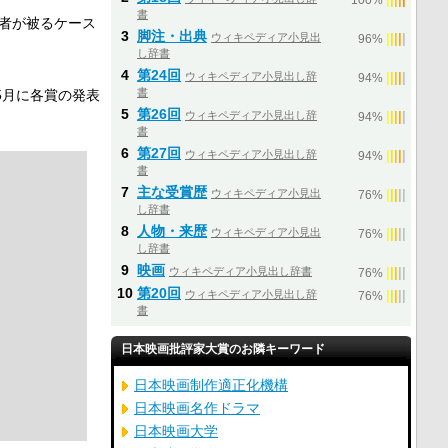
100%
書
者が被るケース
3
脚注・出典
ウィキペディア小見出
|
|
|
|
|
96%
し辞書
4
第24回
ウィキペディア小見出し辞
|
|
|
|
|
94%
書
5月に各賞の発表
5
第26回
ウィキペディア小見出し辞
|
|
|
|
|
94%
書
6
第27回
ウィキペディア小見出し辞
|
|
|
|
|
94%
書
7
主な受賞歴
ウィキペディア小見出
|
|
|
|
|
76%
し辞書
8
人物・来歴
ウィキペディア小見出
|
|
|
|
|
76%
し辞書
9
映画
ウィキペディア小見出し辞書
|
|
|
|
|
76%
10
第20回
ウィキペディア小見出し辞
|
|
|
|
|
76%
書
日本映画批評家大賞のお隣キーワード
日本映画制作適正化機構
日本映画名作ドラマ
日本映画大学