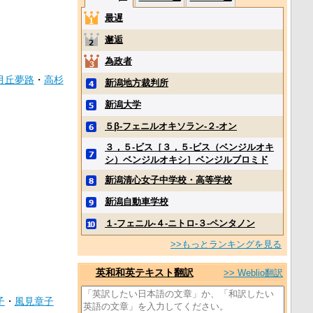
最遅
邂逅
為政者
月丘夢路
・
高杉
新潟地方裁判所
新潟大学
５β‐フェニルオキソラン‐２‐オン
３，５‐ビス［３，５‐ビス（ベンジルオキ
シ）ベンジルオキシ］ベンジルブロミド
新潟清心女子中学校・高等学校
新潟自動車学校
１‐フェニル‐４‐ニトロ‐３‐ペンタノン
>>もっとランキングを見る
英和和英テキスト翻訳
>> Weblio翻訳
子
・
風見章子