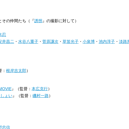
とその仲間たち（『
誘拐
』の撮影に対して）
本忍
安井昌二
・
水谷八重子
・
菅原謙次
・
草笛光子
・
小泉博
・
池内淳子
・
淡路
督：
根岸吉太郎
）
OVIE
』（監督：
本広克行
）
っしょい
』（監督：
磯村一路
）
野忠信