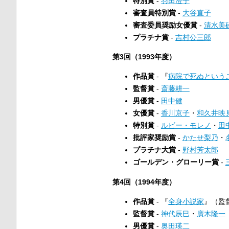
特別賞
-
羽田澄子
審査員特別賞
-
大谷直子
審査委員奨励女優賞
-
清水美
プラチナ賞
-
吉村公三郎
第3回（1993年度）
作品賞
- 『
病院で死ぬという
監督賞
-
斎藤耕一
男優賞
-
田中健
女優賞
-
香川京子
・
和久井映
特別賞
-
ルビー・モレノ
・
田
批評家奨励賞
-
かたせ梨乃
・
プラチナ大賞
-
野村芳太郎
ゴールデン・グローリー賞
-
第4回（1994年度）
作品賞
- 『
全身小説家
』（監
監督賞
-
神代辰巳
・
廣木隆一
男優賞
-
奥田瑛二