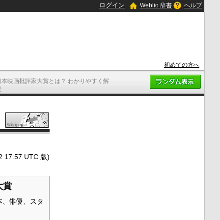
ログイン
Weblio 辞書
ヘルプ
初めての方へ
日本映画批評家大賞とは？ わかりやすく解
説
7:57 UTC 版)
大賞
本、俳優、スタ