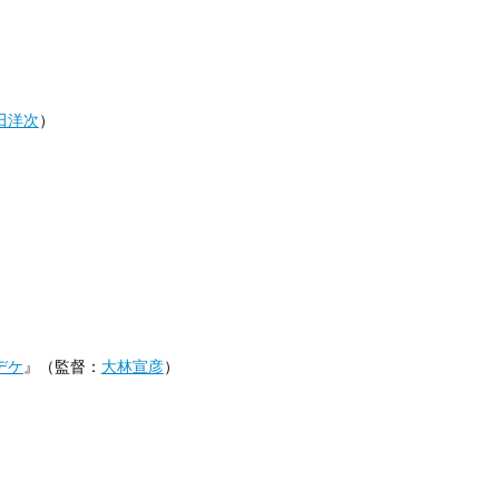
田洋次
）
デケ
』（監督：
大林宣彦
）