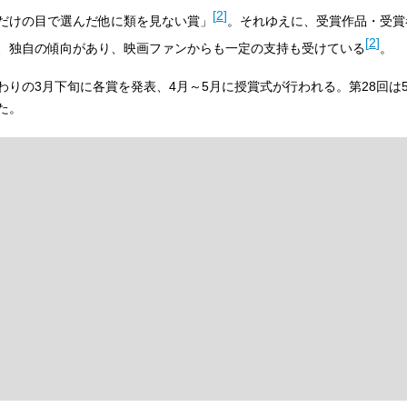
[
2
]
だけの目で選んだ他に類を見ない賞」
。それゆえに、受賞作品・受賞
[
2
]
、独自の傾向があり、映画ファンからも一定の支持も受けている
。
りの3月下旬に各賞を発表、4月～5月に授賞式が行われる。第28回は
た。