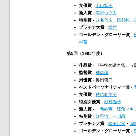
女優賞
-
山口智子
新人賞
-
有村つぐみ
特別賞
-
八名信夫
・
浜村純
・
プラチナ大賞
-
松竹
ゴールデン・グローリー賞
-
早苗
第5回（1995年度）
作品賞
- 『午後の遺言状』（
監督賞
-
椎名誠
男優賞
- 奥田瑛二
ベストパーソナリティー賞
-
女優賞
-
秋吉久美子
特別女優賞
-
杉村春子
新人賞
-
一色紗英
・
江角マキ
特別賞
-
紅谷愃一
・
川昂
プラチナ大賞
-
松田定次
・
岡
ゴールデン・グローリー賞
-