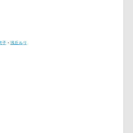
恵子
・
浅丘ルリ