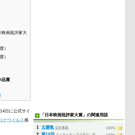
本映画批評家大
年度）
年度）
』
作品賞
/
月14日に公式サイ
「日本映画批評家大賞」の関連用語
ロナウイルス
感
1
古勝敦
百科事典
|
|
|
|
|
100%
2
第18回
ウィキペディア小見出し辞
|
|
|
|
|