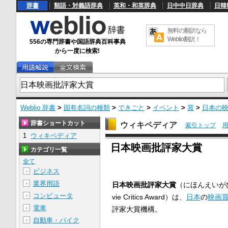
辞書
類語・対義語辞典
英和・和英辞典
日中中日辞典
日韓
無料の翻訳なら
Weblio翻訳！
556の専門辞書や国語辞典百科事典
から一度に検索!
Weblio 辞書
>
固有名詞の種類
>
できごと
>
イベント
>
賞
>
日本の
辞書ショートカット
ウィキペディア
索引トップ
1
ウィキペディア
U
日本映画批評家大賞
n
カテゴリ一覧
m
u
全て
t
ビジネス
＋
e
業界用語
＋
日本映画批評家大賞
（にほんえいがひ
コンピュータ
＋
vie Critics Award）は、
日本
の
映画
電車
＋
評家大賞機構。
自動車・バイク
＋