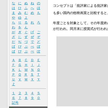
な
に
ぬ
ね
の
コンセプトは「批評家による批評家
は
ひ
ふ
へ
ほ
も多い国内の他映画賞と比較すると
ま
み
む
め
も
や
ゆ
よ
ら
り
る
れ
ろ
年度ごとを対象として、その年度終わ
わ
を
ん
が行われ、同月末に授賞式が行われ
が
ぎ
ぐ
げ
ご
ざ
じ
ず
ぜ
ぞ
だ
ぢ
づ
で
ど
ば
び
ぶ
べ
ぼ
ぱ
ぴ
ぷ
ぺ
ぽ
Ａ
Ｂ
Ｃ
Ｄ
Ｅ
Ｆ
Ｇ
Ｈ
Ｉ
Ｊ
Ｋ
Ｌ
Ｍ
Ｎ
Ｏ
Ｐ
Ｑ
Ｒ
Ｓ
Ｔ
Ｕ
Ｖ
Ｗ
Ｘ
Ｙ
Ｚ
１
２
３
４
５
６
７
８
９
０
記号