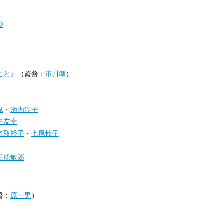
砂
こと
』（監督：
市川準
）
見
・
池内淳子
中友幸
名取裕子
・
七尾怜子
三船敏郎
督：
原一男
）