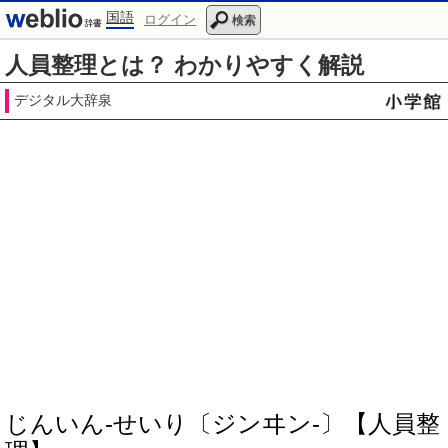
国語
ログイン
検索
人員整理とは？ わかりやすく解説
デジタル大辞泉
じんいん‐せいり〔ジンヰン‐〕【人員整