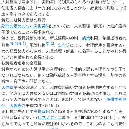
人員整理は基本的に、労働者に特別責められるべき理由がないのに、
使用者の都合により一方的になされることから、必要性の判断には慎
重を期すべきであるとする。
解雇回避努力義務の履行
期間の定めのない労働契約
においては、人員整理（解雇）は最終選択
手段であることを要求される。
例えば、役員報酬の削減、新規採用の抑制、
残業
制限、希望退職者の
[
注 1
]
[
注 2
]
[
注 3
]
募集
、配置転換
、
出向
等により、整理解雇を回避するた
めの経営努力がなされ、人員整理（解雇）に着手することがやむを得
ないと判断される必要がある。
被解雇者選定の合理性
解雇するための人選基準が合理的で、具体的人選も合理的かつ公正で
なければならない。例えば勤務成績を人選基準とする場合、基準の客
観性・合理性が問題となる。
人件費
削減の方法として、人件費の高い労働者を整理解雇するととも
に、他方では人件費の安いほぼ同数の労働者を新規に雇用し、これに
よって人件費を削減することは、原則として許されない（
泉州学園事
件
、
大阪高
判平成23年7月15日）。
正社員に先んじて
有期雇用
の労働者を人員整理の対象とすることを、
判例は肯定するが（
日立メディコ
事件、最判昭和61年12月4日）、有
期雇用であっても解雇法理は適用されるので、これらの者にも四要件