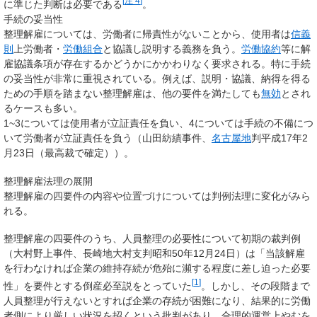
[
注 4
]
に準じた判断は必要である
。
手続の妥当性
整理解雇については、労働者に帰責性がないことから、使用者は
信義
則
上労働者・
労働組合
と協議し説明する義務を負う。
労働協約
等に解
雇協議条項が存在するかどうかにかかわりなく要求される。特に
手続
の妥当性が非常に重視されている
。例えば、説明・協議、納得を得る
ための手順を踏まない整理解雇は、他の要件を満たしても
無効
とされ
るケースも多い。
1~3については使用者が立証責任を負い、4については手続の不備につ
いて労働者が立証責任を負う（山田紡績事件、
名古屋地
判平成17年2
月23日（最高裁で確定））。
整理解雇法理の展開
整理解雇の四要件の内容や位置づけについては判例法理に変化がみら
れる。
整理解雇の四要件のうち、人員整理の必要性について初期の裁判例
（大村野上事件、長崎地大村支判昭和50年12月24日）は「当該解雇
を行わなければ企業の維持存続が危殆に瀕する程度に差し迫った必要
[
1
]
性」を要件とする倒産必至説をとっていた
。しかし、その段階まで
人員整理が行えないとすれば企業の存続が困難になり、結果的に労働
者側により厳しい状況を招くという批判があり、合理的運営上やむを