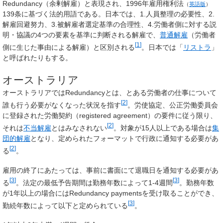
Redundancy
（余剰解雇）と表現され、
1996年雇用権利法
（
英語版
）
139条に基づく法的用語である。日本では、1.人員整理の必要性、2.
解雇回避努力、3.被解雇者選定基準の合理性、4.労働者側に対する説
明・協議の4つの要素を基準に判断される解雇で、
普通解雇
（労働者
[
1
]
側に生じた事由による解雇）と区別される
。日本では「
リストラ
」
と呼ばれたりもする。
オーストラリア
オーストラリアではRedundancyとは、とある労働者の仕事について
[
2
]
誰も行う必要がなくなった状況を指す
。労使協定、公正労働委員会
に登録された労働契約（registered agreement）の要件に従う限り、
[
2
]
それは
不当解雇
とはみなされない
。対象が15人以上である場合は
集
団的解雇
となり、定められたフォーマットで行政に通知する必要があ
[
2
]
る
。
雇用の終了にあたっては、事前に書面にて退職日を通知する必要があ
[
3
]
[
3
]
る
。法定の最低予告期間は勤務年数によって1-4週間
。勤務年数
が1年以上の場合にはRedundancy paymentsを受け取ることができ、
[
3
]
勤続年数によって以下と定められている
。