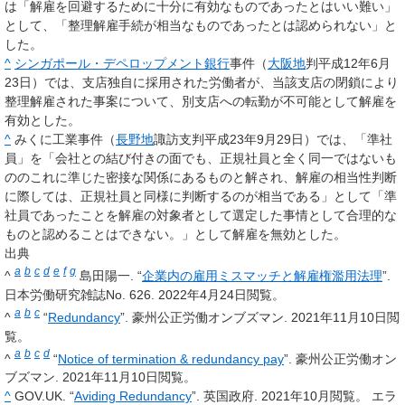
は「解雇を回避するために十分に有効なものであったとはいい難い」
として、「整理解雇手続が相当なものであったとは認められない」と
した。
^
シンガポール・デペロップメント銀行
事件（
大阪地
判平成12年6月
23日）では、支店独自に採用された労働者が、当該支店の閉鎖により
整理解雇された事案について、別支店への転勤が不可能として解雇を
有効とした。
^
みくに工業事件（
長野地
諏訪支判平成23年9月29日）では、「準社
員」を「会社との結び付きの面でも、正規社員と全く同一ではないも
ののこれに準じた密接な関係にあるものと解され、解雇の相当性判断
に際しては、正規社員と同様に判断するのが相当である」として「準
社員であったことを解雇の対象者として選定した事情として合理的な
ものと認めることはできない。」として解雇を無効とした。
出典
a
b
c
d
e
f
g
^
島田陽一. “
企業内の雇用ミスマッチと解雇権濫用法理
”.
日本労働研究雑誌No. 626. 2022年4月24日閲覧。
a
b
c
^
“
Redundancy
”. 豪州公正労働オンブズマン. 2021年11月10日閲
覧。
a
b
c
d
^
“
Notice of termination & redundancy pay
”. 豪州公正労働オン
ブズマン. 2021年11月10日閲覧。
^
GOV.UK. “
Aviding Redundancy
”. 英国政府. 2021年10月閲覧。
エラ