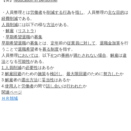
【英】
reducation in personnel
・人員整理とは
労働者
を
削減する
行為
を
指し
、人員整理の
主な
目的
は
経費削減
である。
人員削減
には以下の様な
方法
がある。
・
解雇
（
リストラ
）
・
早期
希望退職
の
募集
早期
希望退職
の
募集
とは、
定年
前の
従業員
に対して
、
退職金
加算
を行
うことで
退職
希望
者を
募る
制度
を指す。
人員整理
においては
、以下
4つ
の
事柄
が
満たされない
場合
、
解雇
は
違
法
となる
可能性
がある。
1.
人員削減
の
必要性
はあるか
2.
解雇
回避
のための
施策
を
検討し
、
最大限
回避
のために
努力した
か
3.
解雇
者の
選出
方法
に
妥当性
はあるか
4.
使用人
と
労働者
の間で
話し合い
は
行われた
か
関連ページ
ＨＲ領域