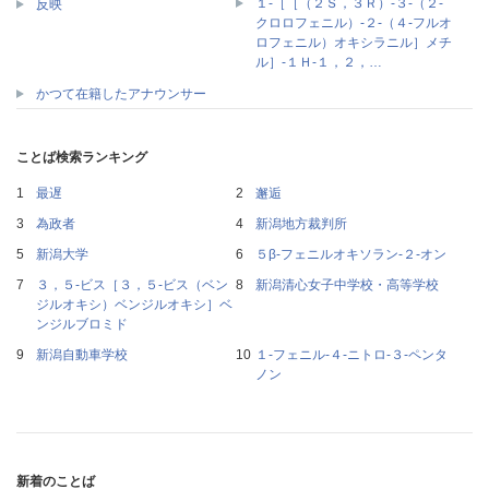
１‐［［（２Ｓ，３Ｒ）‐３‐（２‐
反映
クロロフェニル）‐２‐（４‐フルオ
ロフェニル）オキシラニル］メチ
ル］‐１Ｈ‐１，２，…
かつて在籍したアナウンサー
ことば検索ランキング
最遅
邂逅
為政者
新潟地方裁判所
新潟大学
５β‐フェニルオキソラン‐２‐オン
３，５‐ビス［３，５‐ビス（ベン
新潟清心女子中学校・高等学校
ジルオキシ）ベンジルオキシ］ベ
ンジルブロミド
新潟自動車学校
１‐フェニル‐４‐ニトロ‐３‐ペンタ
ノン
新着のことば