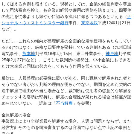
して捉える判例も増えている。現状としては、企業の経営判断を尊重
して司法審査を控え、各企業の経営や雇用の実態を踏まえて、四要件
の充足を従来よりも緩やかに認める流れに傾きつつあるといえる（
ナ
ショナル・ウエストミンスター銀行
事件、
東京地
決
平成12年1月21日
など）。
ただし、これらの傾向が整理解雇の全面的な規制緩和をもたらしてい
るわけではなく、厳格な四要件を堅持している判例もある（九州日誠
電気事件、
熊本地
判平成16年4月15日、東亜外業事件、
神戸地
判平成
25年2月27日など）。こうした裁判所の姿勢は、中小企業にもできる
だけ大企業と同様の努力をしてもらう作用を営んでいる。
反対に、人員整理の必要性に疑いがある、同じ職務で解雇された者と
そうでない者がおり判断の理由が明らかでない、期間を定めた契約の
途中解雇で理由が不当な場合など、裁判所は使用者の恣意的な解雇を
チェックする姿勢は堅持し、
解雇の合理性が疑われる場合は解雇が認
められていない
。（詳細は「
不当解雇
」を参照）
全員解雇の場合
事業廃止により全従業員を解雇する場合、人選は問題とならず、また
経営方針そのものを司法審査するのは容易ではない点で上記の事例と
異なる。