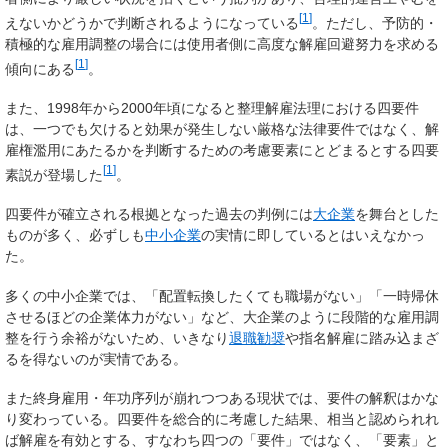
[
1
]
えないかどうかで判断されるようになっている
。ただし、予防的・
積極的な雇用調整の場合には使用者側に高度な解雇回避努力を求める
[
1
]
傾向にある
。
また、1998年から2000年頃になると整理解雇法理における四要件
は、一つでも欠けると効果が発生しない厳格な法律要件ではなく、解
雇権濫用にあたるかを判断するための考慮要素にとどまるとする四要
[
1
]
素説が登場した
。
四要件が確立される根拠となった過去の判例には
大企業
を舞台とした
ものが多く、必ずしも
中小企業
の実情に即しているとはいえなかっ
た。
多くの中小企業では、「配置転換したくても職場がない」「一時帰休
させるほどの企業体力がない」など、大企業のように段階的な雇用調
整を行う余裕がないため、いきなり
退職勧奨
や指名解雇に踏み込まざ
るを得ないのが実情である。
また終身雇用・年功序列が崩れつつある現状では、要件の解釈はかな
り変わっている。
四要件を総合的に考慮した結果、相当と認められれ
ば解雇を有効とする
、すなわち四つの「要件」ではなく、「要素」と