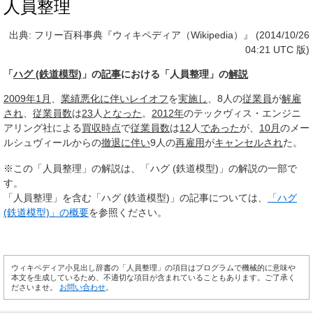
人員整理
出典: フリー百科事典『ウィキペディア（Wikipedia）』 (2014/10/26
04:21 UTC 版)
「
ハグ (鉄道模型)
」の
記事
における「人員整理」の
解説
2009年1月
、
業績
悪化
に伴い
レイオフ
を
実施し
、8人の
従業員
が
解雇
され
、
従業員数
は
23
人
となった
。
2012年
のテックヴィス・エンジニ
アリング社による
買収
時点
で
従業員数
は
12
人
であった
が、
10月
のメー
ルシュヴィールからの
撤退
に伴い
9人の
再雇用
が
キャンセルされ
た。
※この「人員整理」の解説は、「ハグ (鉄道模型)」の解説の一部で
す。
「人員整理」を含む「ハグ (鉄道模型)」の記事については、
「ハグ
(鉄道模型)」の概要
を参照ください。
ウィキペディア小見出し辞書の「人員整理」の項目はプログラムで機械的に意味や
本文を生成しているため、不適切な項目が含まれていることもあります。ご了承く
ださいませ。
お問い合わせ
。