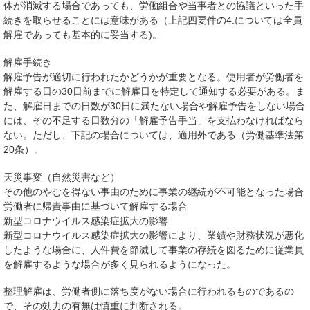
体が消滅する場合であっても、労働組合や当事者との協議といった手
続きを取らせることには意味がある（上記四要件の4.については全員
解雇であっても基本的に妥当する)。
解雇手続き
解雇予告が適切に行われたかどうかが重要となる。使用者が労働者を
解雇する日の30日前までに解雇日を特定して通知する必要がある。ま
た、解雇日までの日数が30日に満たない場合や解雇予告をしない場合
には、その不足する日数分の「解雇予告手当」を支払わなければなら
ない。ただし、下記の場合については、適用外である（労働基準法第
20条）。
天災事変（自然災害など）
その他のやむを得ない事由のために事業の継続が不可能となった場合
労働者に帰責事由に基づいて解雇する場合
新型コロナウイルス感染症拡大の影響
新型コロナウイルス感染症拡大の影響により、業績や財務状況が悪化
したような場合に、人件費を節減して事業の存続を図るために従業員
を解雇するような場合が多く見られるようになった。
整理解雇は、労働者側に落ち度がない場合に行われるものであるの
で、その効力の有無は慎重に判断される。