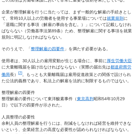
この法理は労働者保護において非常に重要な役割を果たしている。
企業が整理解雇を行うに当たっては、まず一般的な解雇の手続きとし
て、常時10人以上の労働者を使用する事業場については
就業規則
に
「退職に関する事項（解雇の事由を含む。）」について記載しなけれ
ばならない（労働基準法第89条）ため、整理解雇に関する事項を就業
規則に明記しなければならない。
そのうえで、「
整理解雇の四要件
」を満たす必要がある。
使用者は、30人以上の雇用変動が生じる場合に、事前に
厚生労働大臣
に
大量離職届
を届け出なければならない（実際の届出先は
都道府県労
[
7
]
働局
長）
。もっとも大量離職届は雇用促進政策との関係で設けられ
た公法的義務であり、私法上の解雇を法的に制限するものではない。
整理解雇の四要件
整理解雇の要件について東洋酸素事件（
東京高
判
昭和54年10月29
日）で以下の四要件が示された。
人員整理の必要性
余剰人員の整理解雇を行うには、削減をしなければ経営を維持できな
いという、企業経営上の高度な必要性が認められなければならない。