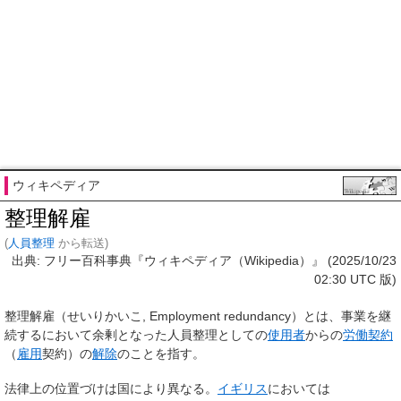
ウィキペディア
整理解雇
(
人員整理
から転送)
出典: フリー百科事典『ウィキペディア（Wikipedia）』 (2025/10/23
02:30 UTC 版)
整理解雇
（せいりかいこ, Employment redundancy）とは、事業を継
続するにおいて余剰となった人員整理としての
使用者
からの
労働契約
（
雇用
契約）の
解除
のことを指す。
法律上の位置づけは国により異なる。
イギリス
においては