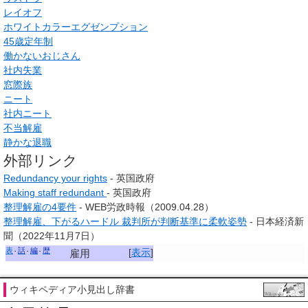
レイオフ
ホワイトカラーエグゼンプション
45歳定年制
働かないおじさん
社内失業
窓際族
ニート
社内ニート
不当解雇
静かな退職
外部リンク
Redundancy your rights
- 英国政府
Making staff redundant
- 英国政府
整理解雇の4要件
- WEB労政時報（2009.04.28）
整理解雇、下がるハードル 裁判所が判断基準に柔軟姿勢
- 日本経済新
聞（2022年11月7日）
表
話
編
歴
[
表示
]
雇用
ウィキペディア小見出し辞書