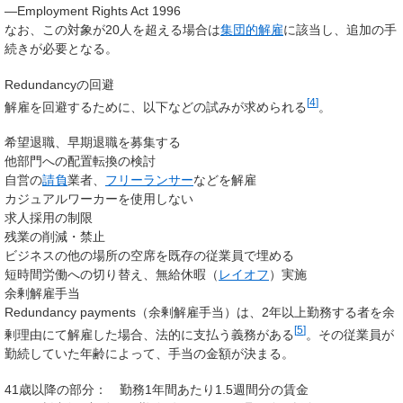
—
Employment Rights Act 1996
なお、この対象が20人を超える場合は
集団的解雇
に該当し、追加の手
続きが必要となる。
Redundancyの回避
[
4
]
解雇を回避するために、以下などの試みが求められる
。
希望退職、早期退職を募集する
他部門への配置転換の検討
自営の
請負
業者、
フリーランサー
などを解雇
カジュアルワーカーを使用しない
求人採用の制限
残業の削減・禁止
ビジネスの他の場所の空席を既存の従業員で埋める
短時間労働への切り替え、無給休暇（
レイオフ
）実施
余剰解雇手当
Redundancy payments（余剰解雇手当）は、2年以上勤務する者を余
[
5
]
剰理由にて解雇した場合、法的に支払う義務がある
。その従業員が
勤続していた年齢によって、手当の金額が決まる。
41歳以降の部分： 勤務1年間あたり1.5週間分の賃金