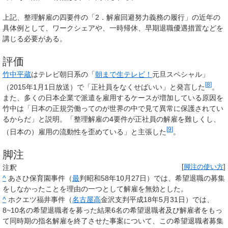
上記、整理解雇の四要件の「2．解雇回避努力義務の履行」の近年の
具体例として、ワークシェアや、一時帰休、早期退職優遇措置などを
講じる必要がある。
評価
竹中平蔵
はテレビ朝日系の「
朝まで生テレビ！
元旦スペシャル」
[
8
]
（2015年1月1日放送）で「正社員をなくせばいい」と発言した
。
また、多くの日本企業で派遣を雇用するケースが増加している原因を
竹中は「日本の正規労働ってのが世界の中で見て異常に保護されてい
るからだ」と説明。「
整理解雇の4要件
が正社員の解雇を難しくし、
[
9
]
（日本の）雇用の流動性を歪めている」と主張した
。
脚注
注釈
[
脚注の使い方
]
^
あさひ保育園事件（
最
判昭和58年10月27日）では、希望退職の募集
をしなかったことを理由の一つとして解雇を無効とした。
^
ホクエツ福井事件（
名古屋高
金沢支判平成18年5月31日）では、
8~10名の希望退職者を募った結果6名の希望退職者及び解雇者をもっ
て同時期の指名解雇を終了させた事案について、この希望退職者募集