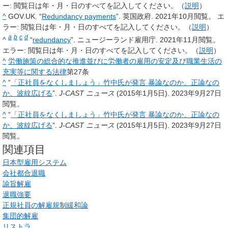
ー: 閲覧日は年・月・日のすべてを記入してください。（
説明
）
^
GOV.UK. “
Redundancy payments
”. 英国政府. 2021年10月閲覧。
エ
ラー: 閲覧日は年・月・日のすべてを記入してください。（
説明
）
a
b
c
d
^
“
redundancy
”. ニュージーランド雇用庁. 2021年11月閲覧。
エラー: 閲覧日は年・月・日のすべてを記入してください。（
説明
）
^
労働施策の総合的な推進並びに労働者の雇用の安定及び職業生活の
充実等に関する法律
第27条
^
“
「正社員をなくしましょう」竹中氏が発言 暴論なのか、正論なの
か、波紋広げる
”.
J-CAST ニュース
(2015年1月5日). 2023年9月27日
閲覧。
^
“
「正社員をなくしましょう」竹中氏が発言 暴論なのか、正論なの
か、波紋広げる
”.
J-CAST ニュース
(2015年1月5日). 2023年9月27日
閲覧。
関連項目
日本型雇用システム
会社都合退職
諭旨解雇
退職強要
正規社員の解雇規制緩和論
集団的解雇
リストラ