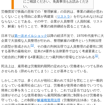
にご相談ください。
免責事項もお読みくださ
い。
労働慣習で狭義の意味での「
整理解雇
」の目的は、事業の継続が思わ
しくないことを理由に企業が再建策（
リストラ
）を行なわれなければ
ならないことである。その中で、企業が人員整理（人員削減、リスト
ラ、解雇）を行うことで、事業の維持継続を図ることである。
日本では
第一次オイルショック
以降の経済不況で、1970年代後半に大
企業で大規模な人員整理が行われ、整理解雇の4要件という判例法理
[
1
]
の原型が形成された
。その後の判例法理では人員整理の必要性に関
する基準の厳格化や、従来の4要件を法律要件ではなく考慮要素とし
[
1
]
て総合的に判断する4要素説にたつ裁判例の登場などがみられる
。
民法上は、雇用者は労働契約期間の定めがない労働者をいつでも辞め
させられる（辞められてしまう）ことが基本となっている。
しかしこれでは、多くの人が他社に雇われて生計を営むことが一般的
となっている雇用社会においては、労働者が使用者の都合でいつでも
簡単に仕事を失うことになってしまう。これでは妥当ではないので、
法律がそのような使用者側から雇用関係の解消に制限をかけ労働者を
守っている。この制限が
解雇権濫用法理
（労働契約法16条）である。