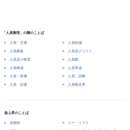
「人員整理」の隣のことば
人員・交通
人員削減
人員募集
人員及びコスト
人員及び教育
人員数
人員構成
人員育成
人員・装備
人員、訓練
人員・設備
人員輸送車
急上昇のことば
高物師
ニー・リフト