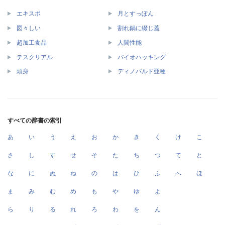
エキスポ
月とすっぽん
図々しい
割れ鍋に綴じ蓋
超加工食品
人間性能
テスクリアル
バイオハッキング
頭身
ディノバルド亜種
すべての辞書の索引
あ
い
う
え
お
か
き
く
け
こ
さ
し
す
せ
そ
た
ち
つ
て
と
な
に
ぬ
ね
の
は
ひ
ふ
へ
ほ
ま
み
む
め
も
や
ゆ
よ
ら
り
る
れ
ろ
わ
を
ん