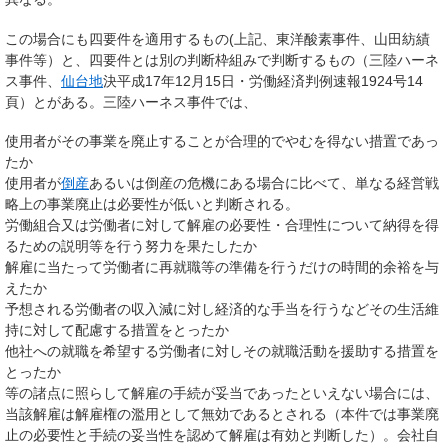
この場合にも四要件を適用するもの(上記、東洋酸素事件、山田紡績
事件等）と、四要件とは別の判断枠組みで判断するもの（三陸ハーネ
ス事件、
仙台地
決平成17年12月15日・労働経済判例速報1924号14
頁）とがある。三陸ハーネス事件では、
使用者がその事業を廃止することが合理的でやむを得ない措置であっ
たか
使用者が
倒産
あるいは倒産の危機にある場合に比べて、単なる経営戦
略上の事業廃止は必要性が低いと判断される。
労働組合又は労働者に対して解雇の必要性・合理性について納得を得
るための説明等を行う努力を果たしたか
解雇に当たって労働者に再就職等の準備を行うだけの時間的余裕を与
えたか
予想される労働者の収入減に対し経済的な手当を行うなどその生活維
持に対して配慮する措置をとったか
他社への就職を希望する労働者に対しその就職活動を援助する措置を
とったか
等の諸点に照らして解雇の手続が妥当であったといえない場合には、
当該解雇は解雇権の濫用として無効であるとされる（本件では事業廃
止の必要性と手続の妥当性を認めて解雇は有効と判断した）。会社自