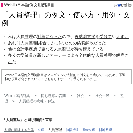
Weblio日本語例文用例辞書
「人員整理」の例文・使い方・用例・文
例
私は人員整理の
対象
になった
ので、
再就職支援
を
受けて
い
ます。
あれは人員整理[
組合
つぶし]のための
偽装
解散
だった.
他の
会計事務所
で
更なる
人員整理が
待ち構えて
いる
多く
の
従業員
が
新し
い
オーナー
による
全体的な
人員整理で
解雇さ
れ
た
Weblio日本語例文用例辞書はプログラムで機械的に例文を生成しているため、不適
切な項目が含まれていることもあります。ご了承くださいませ。
Weblio国語辞典
>
同じ種類の言葉
>
社会
>
社会一般
>
整
理
>
人員整理
の意味・解説
「人員整理」と同じ種類の言葉
人員整理
整理に関連する言葉
整理
値幅整理
運転整理
耕地整理