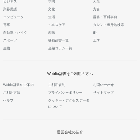
ビジネス
学問
人名
業界用語
文化
方言
コンピュータ
生活
辞書・百科事典
電車
ヘルスケア
タレント出身地検索
自動車・バイク
趣味
船
スポーツ
登録辞書一覧
工学
生物
金融コラム一覧
Weblio辞書をご利用の方へ
Weblio辞書のご案内
ご利用規約
お問い合わせ
ご利用方法
プライバシーポリシー
サイトマップ
ヘルプ
クッキー・アクセスデータ
について
運営会社の紹介