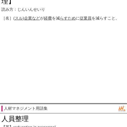
理】
読み方：じんいんせいり
［名］
(
スル
)
企業など
が
経費
を減
らすため
に
従業員
を減らすこと。
人材マネジメント用語集
人員整理