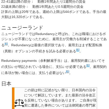
22-41歳以降の部分： 勤務1年間あたり1週間分の賃金
22歳未満の部分： 勤務1年間あたり0.5週間分の賃金
計算の上限は20年である。週給の上限は544ポンドである。手当の最
大額は16,320ポンドである。
ニュージーランド
ニュージーランドではRedundancyと呼ばれ、これは職場におけるポ
ジションが不要になったために、雇用主が労働力を削減することであ
[
6
]
る
。Redundancyは最後の選択肢であり、雇用主はまず配置転換
[
6
]
（異動）オプションの手続きを試みる必要がある
。
Redundancy payments（余剰解雇手当）は、雇用契約書においてそ
[
6
]
の支払いが明記されている場合に、支払いが必要である
。雇用契約
[
6
]
に条項が無い場合には、支払う必要はない
。
日本
この節は特に記述がない限り、日本国内の法令
について解説しています。また最新の法令改正
を反映していない場合があります。
ご自身が現
実に遭遇した事件については法律関連の専門家