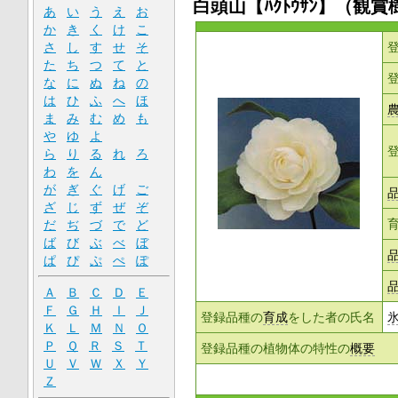
白頭山【ﾊｸﾄｳｻﾝ】（観賞
あ
い
う
え
お
か
き
く
け
こ
さ
し
す
せ
そ
た
ち
つ
て
と
な
に
ぬ
ね
の
は
ひ
ふ
へ
ほ
ま
み
む
め
も
や
ゆ
よ
ら
り
る
れ
ろ
わ
を
ん
が
ぎ
ぐ
げ
ご
ざ
じ
ず
ぜ
ぞ
だ
ぢ
づ
で
ど
ば
び
ぶ
べ
ぼ
ぱ
ぴ
ぷ
ぺ
ぽ
Ａ
Ｂ
Ｃ
Ｄ
Ｅ
Ｆ
Ｇ
Ｈ
Ｉ
Ｊ
登録品種の
育成
をした者の氏名
Ｋ
Ｌ
Ｍ
Ｎ
Ｏ
Ｐ
Ｑ
Ｒ
Ｓ
Ｔ
登録品種の植物体の特性の
概要
Ｕ
Ｖ
Ｗ
Ｘ
Ｙ
Ｚ