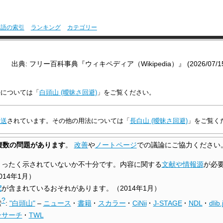
用語の索引
ランキング
カテゴリー
出典: フリー百科事典『ウィキペディア（Wikipedia）』 (2026/07/15 0
法については「
白頭山 (曖昧さ回避)
」をご覧ください。
転送
されています。その他の用法については「
長白山 (曖昧さ回避)
」をご覧く
複数の問題があります
。
改善
や
ノートページ
での議論にご協力ください
まったく示されていないか不十分です。内容に関する
文献や情報源
が必
014年1月
）
究
が含まれているおそれがあります。
（
2014年1月
）
?
索
:
"白頭山"
–
ニュース
·
書籍
·
スカラー
·
CiNii
·
J-STAGE
·
NDL
·
dlib.
ンサーチ
·
TWL