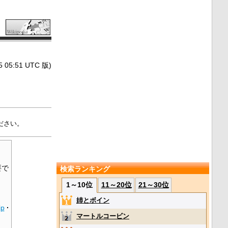
5:51 UTC 版)
ださい。
。
要で
検索ランキング
1～10位
11～20位
21～30位
姉とボイン
jp
·
マートルコービン