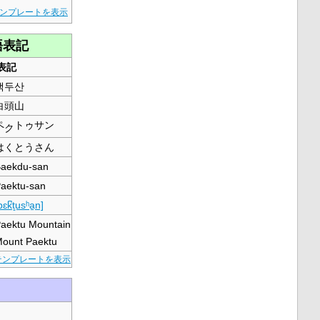
ンプレートを表示
語表記
表記
백두산
白頭山
ペ
トゥサン
ク
はくとうさん
aekdu-san
aektu-san
pɛk̚t͈usʰa̠n]
aektu Mountain
ount Paektu
テンプレートを表示