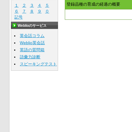
登録品種の
育成
の
経過
の
概要
１
２
３
４
５
６
７
８
９
０
記号
Weblioのサービス
英会話コラム
Weblio英会話
英語の質問箱
語彙力診断
スピーキングテスト