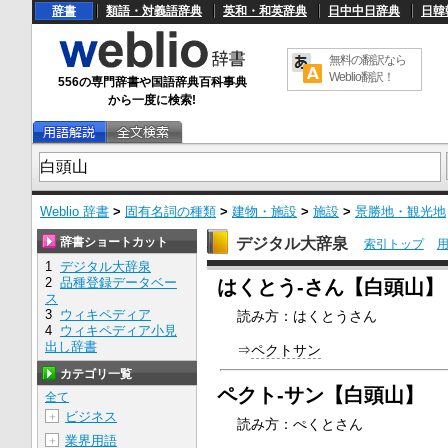
辞書
類語・対義語辞典
英和・和英辞典
日中中日辞典
日韓
無料の翻訳なら
Weblio翻訳！
556の専門辞書や国語辞典百科事典
から一度に検索!
Weblio 辞書
>
固有名詞の種類
>
建物・施設
>
施設
>
景勝地・観光地
辞書ショートカット
デジタル大辞泉
索引トップ
1
デジタル大辞泉
U
2
品種登録データベー
はくとう‐さん【白頭山】
n
ス
m
3
ウィキペディア
読み方：はくとうさん
u
4
ウィキペディア小見
t
e
出し辞書
⇒
ペクトサン
カテゴリ一覧
ペクト‐サン【白頭山】
全て
ビジネス
＋
読み方：ぺくとさん
業界用語
＋