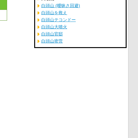
白頭山 (曖昧さ回避)
白頭山を救え
白頭山テコンドー
白頭山大噴火
白頭山官邸
白頭山密営