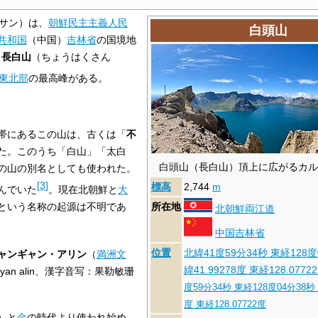
サン）は、
朝鮮民主主義人民
白頭山
共和国
（中国）
吉林省
の国境地
、
長白山
（ちょうはくさん
東北部
の最高峰がある。
帯にあるこの山は、古くは「
不
た。このうち「白山」「太白
白頭山（長白山）頂上に広がるカル
の山の別名としても使われた。
[
3
]
標高
2,744
m
んでいた
。現在北朝鮮と
大
所在地
という名称の起源は不明であ
北朝鮮
両江道
中国
吉林省
位置
北緯41度59分34秒
東経128度
ャンギャン・アリン
（
満洲文
緯41.99278度 東経128.0772
giyan alin、漢字音写：果勒敏珊
度59分34秒
東経128度04分38秒
度 東経128.07722度
）と
金
の時代より使われ始め