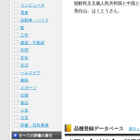
朝鮮民主主義人民共和国
と
中国
と
コンピュータ
＋
長白山
。
はくとうさん
。
電車
＋
自動車・バイク
＋
船
＋
工学
＋
建築・不動産
＋
学問
＋
文化
＋
生活
＋
ヘルスケア
＋
趣味
＋
スポーツ
＋
生物
＋
食品
＋
人名
＋
方言
＋
辞書・百科事典
＋
品種登録データベース
索引ト
すべての辞書の索引