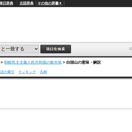
韓日辞典
古語辞典
その他の辞書▼
>
朝鮮民主主義人民共和国の観光地
>
白頭山
の意味・解説
用語の索引
ランキング
凡例
L
/
o
a
d
e
d
:
4
5
.
3
3
%