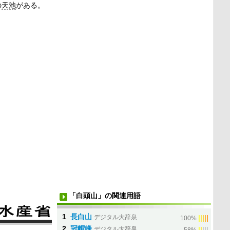
の
天池
がある。
「白頭山」の関連用語
1
長白山
デジタル大辞泉
|
|
|
|
|
100%
2
冠帽峰
デジタル大辞泉
|
|
|
|
|