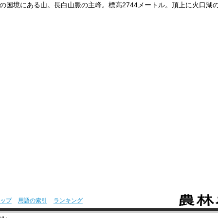
の
国境
にある山。
長白山脈
の
主峰
。
標高
2744
メートル
。
頂上
に
火口湖
ップ
用語の索引
ランキング