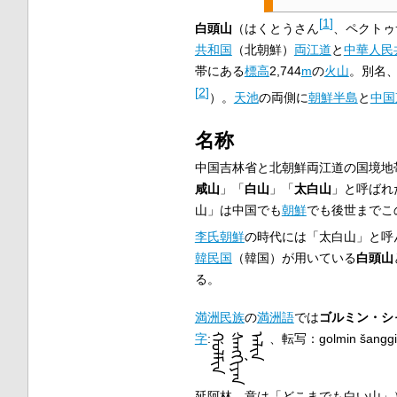
[
1
]
白頭山
（はくとうさん
、ペクトゥ
共和国
（北朝鮮）
両江道
と
中華人民
帯にある
標高
2,744
m
の
火山
。別名
[
2
]
）。
天池
の両側に
朝鮮半島
と
中国
名称
中国吉林省と北朝鮮両江道の国境地
咸山
」「
白山
」「
太白山
」と呼ばれ
山」は中国でも
朝鮮
でも後世までこ
李氏朝鮮
の時代には「太白山」と呼
韓民国
（韓国）が用いている
白頭山
る。
満洲民族
の
満洲語
では
ゴルミン・シ
字
:
ᡤᠣᠯᠮᡳᠨ
ᡧᠠᠩᡤᡳᠶᠠᠨ
ᠠᠯᡳᠨ
、転写：golmin šang
延阿林、意は「どこまでも白い山」