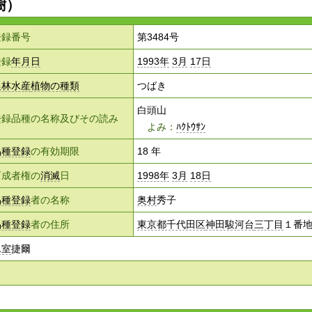
樹）
登録番号
第3484号
登録
年月日
1993年
3月
17日
農林水産
植物の種類
つばき
白頭山
登録品種の名称及びその読み
よみ：
ﾊｸﾄｳｻﾝ
品種登録
の有効期限
18 年
育成者権の
消滅
日
1998年
3月
18日
品種登録
者の名称
奥村
秀子
品種登録
者の住所
東京都千代田区
神田駿河台
三丁目
１番
氷室
捷爾