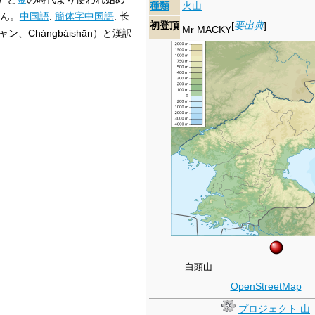
種類
火山
ん。
中国語
:
簡体字中国語
:
长
初登頂
[
要出典
]
Mr MACKY
、Chángbáishān）と漢訳
白頭山
OpenStreetMap
プロジェクト 山