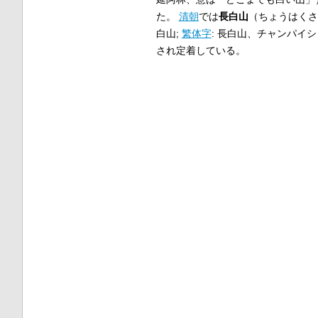
た。
清朝
では
長白山
（ちょうはくさ
白山
;
繁体字
:
長白山
、チャンパイシャン
され定着している。