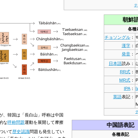
テ
朝鮮
各種
チョソングル
：
漢字
：
発音
：
日本語
読み：
RR式
：
B
MR式
：
P
IPA
：
[
英語
表記：
P
M
が、韓国は「長白山」呼称は中国
的な
呼称問題
運動を展開して摩擦
中国語表記
ついて
歴史認識
問題も発生してい
各種表記