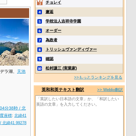
チョレイ
邂逅
学校法人吉祥寺学園
オーダー
為政者
トリッシュヴァンディヴァー
確認
松村謙三 (実業家)
デラ湖、
天池
>>もっとランキングを見る
英和和英テキスト翻訳
>> Weblio翻訳
04分38秒
/
北
2度
座標
:
北緯41
/
北緯41.99278