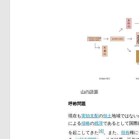
山の語源
呼称問題
現在も
実効支配
の
領土
地域ではない
による
侵略
の
残滓
であるとして国際
[
4
]
を起こしてきた
。また、
領有
権に