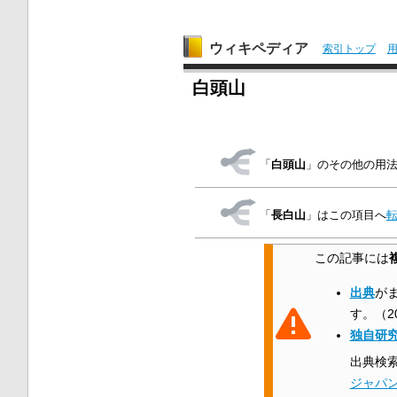
ウィキペディア
索引トップ
白頭山
「
白頭山
」のその他の用
「
長白山
」はこの項目へ
この記事には
出典
が
す。
（
2
独自研
出典検
ジャパ