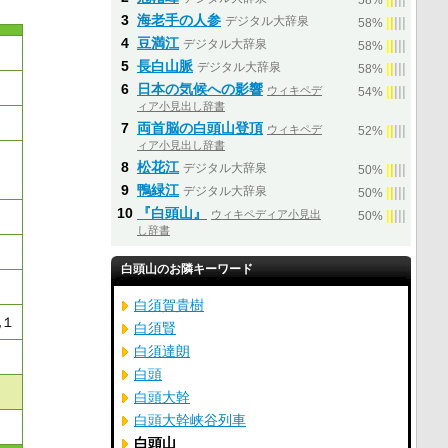
58%
3
海老手の人参
デジタル大辞泉
|
|
|
|
|
58%
4
豆満江
デジタル大辞泉
|
|
|
|
|
58%
5
長白山脈
デジタル大辞泉
|
|
|
|
|
58%
6
日本の気候への影響
ウィキペデ
|
|
|
|
|
54%
ィア小見出し辞書
7
両首脳の白頭山登頂
ウィキペデ
|
|
|
|
|
52%
ィア小見出し辞書
8
松花江
デジタル大辞泉
|
|
|
|
|
50%
9
鴨緑江
デジタル大辞泉
|
|
|
|
|
50%
10
『白頭山』
ウィキペディア小見出
|
|
|
|
|
50%
し辞書
白頭山のお隣キーワード
白須賀貴樹
地１
白須賢
白須達朗
白頭
白頭大幹
白頭大幹峡谷列車
白頭山