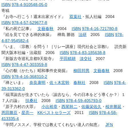
ISBN
978-4-910548-05-0
寄稿
『お寺へ行こう！週末出家ガイド』
双葉社
・拓人社編 2004
ISBN
978-4-57-529677-8
『私の死亡記事』
文藝春秋
2004
ISBN
978-4-16-721780-8
『絵を見てできる禅的体操』 樺島 勝徳
法研
2005
ISBN
978-
4-87-954582-4
『いま、〈宗教〉を問う！［リレー講座］現代社会と宗教I』 読売新
聞大阪本社編・法蔵舘 2006
ISBN
978-4-83-185638-8
『新版古寺巡礼京都9天龍寺』
平田精耕
淡交社
2007
ISBN
978-4-47-303359-8
『心の貌（かたち）昭和事件史発掘』
柳田邦男
文藝春秋
2008
ISBN
978-4-16-368310-2
『禅といま』
奈良康明
・
佐々木宏幹
春秋社
2008
ISBN
978-4-
39-313362-0
『福澤諭吉が生きていたら〈諭吉なら、今の日本をどう導くか？〉１
７人の論』
扶桑社
2008
ISBN
978-4-59-405793-0
『原子力村の大罪』
小出裕章
・
西尾幹二
・
佐藤栄佐久
・
桜井勝延
・
恩田勝亘
・
星亮一
KKベストセラーズ
2011
ISBN
978-4-58-
413335-4
『学問ノススメ。学校では教えてくれない達人の知恵』
JFN