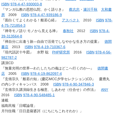
ISBN
978-4-47-930003-8
『マンガ仏教の思想仏陀、かく語りき』
蔡志忠
・
瀬川千秋
大和書
房
2009
ISBN
978-4-47-939186-9
『面白くてよくわかる！般若心経』
アスペクト
2010
ISBN
978-
4-75-721854-3
『禅寺モノ語り:モノから見える禅』
春秋社
2012
ISBN
978-4-
39-313564-8
『禅自分に出逢う旅―自由で活発でしなやかな生き方の提案』
徳間
書店
2013
ISBN
978-4-19-710367-6
『現代語訳十牛図』 水野 聡
PHP研究所
2016
ISBN
978-4-56-
982787-2
講演CD
『無量光明の世界―わたしたちの魂はどこへ行くのか―』
徳間書
店
2005
ISBN
978-4-19-862097-4
『玄侑宗久「般若の知」(慶応MCC夕学セレクション)CD』 慶應丸
の内シティキャンパス 2008
ISBN
978-4-90-347846-3
『玄侑宗久講演録生きる極意、しあわせ（仕合せ）の作法』
ANY
2016
ISBN
978-4-90-548485-1
連載
福島民報「日曜論壇」
月刊住職「日日是薩婆訶（にちにちこれそわか）」