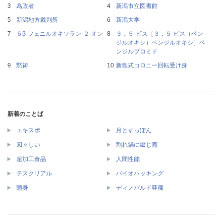
為政者
新潟市立図書館
新潟地方裁判所
新潟大学
５β‐フェニルオキソラン‐２‐オン
３，５‐ビス［３，５‐ビス（ベン
ジルオキシ）ベンジルオキシ］ベ
ンジルブロミド
黙祷
新島式コロニー回転受け身
新着のことば
エキスポ
月とすっぽん
図々しい
割れ鍋に綴じ蓋
超加工食品
人間性能
テスクリアル
バイオハッキング
頭身
ディノバルド亜種