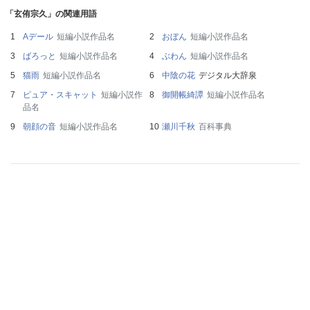
「玄侑宗久」の関連用語
Aデール
短編小説作品名
おぼん
短編小説作品名
ばろっと
短編小説作品名
ぶわん
短編小説作品名
猫雨
短編小説作品名
中陰の花
デジタル大辞泉
ピュア・スキャット
短編小説作
御開帳綺譚
短編小説作品名
品名
朝顔の音
短編小説作品名
瀬川千秋
百科事典