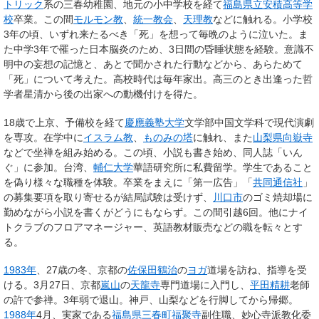
トリック
系の三春幼稚園、地元の小中学校を経て
福島県立安積高等学
校
卒業。この間
モルモン教
、
統一教会
、
天理教
などに触れる。小学校
3年の頃、いずれ来たるべき「死」を想って毎晩のように泣いた。ま
た中学3年で罹った日本脳炎のため、3日間の昏睡状態を経験。意識不
明中の妄想の記憶と、あとで聞かされた行動などから、あらためて
「死」について考えた。高校時代は毎年家出。高三のとき出逢った哲
学者星清から後の出家への動機付けを得た。
18歳で上京、予備校を経て
慶應義塾大学
文学部中国文学科で現代演劇
を専攻。在学中に
イスラム教
、
ものみの塔
に触れ、また
山梨県
向嶽寺
などで坐禅を組み始める。この頃、小説も書き始め、同人誌「いん
ぐ」に参加。台湾、
輔仁大学
華語研究所に私費留学。学生であること
を偽り様々な職種を体験。卒業をまえに「第一広告」「
共同通信社
」
の募集要項を取り寄せるが結局試験は受けず、
川口市
のゴミ焼却場に
勤めながら小説を書くがどうにもならず。この間引越6回。他にナイ
トクラブのフロアマネージャー、英語教材販売などの職を転々とす
る。
1983年
、27歳の冬、京都の
佐保田鶴治
の
ヨガ
道場を訪ね、指導を受
ける。3月27日、京都
嵐山
の
天龍寺
専門道場に入門し、
平田精耕
老師
の許で参禅。3年弱で退山。神戸、山梨などを行脚してから帰郷。
1988年
4月、実家である
福島県
三春町
福聚寺
副住職、妙心寺派教化委