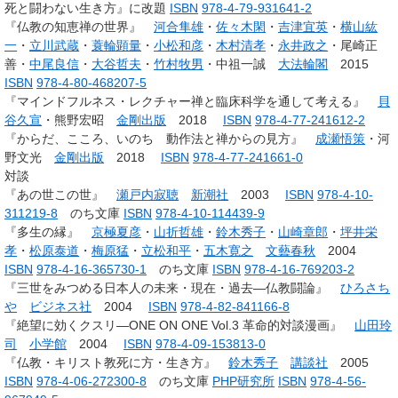
死と闘わない生き方』に改題
ISBN
978-4-79-931641-2
『仏教の知恵禅の世界』
河合隼雄
・
佐々木閑
・
吉津宜英
・
横山紘
一
・
立川武蔵
・
蓑輪顕量
・
小松和彦
・
木村清孝
・
永井政之
・尾崎正
善・
中尾良信
・
大谷哲夫
・
竹村牧男
・中祖一誠
大法輪閣
2015
ISBN
978-4-80-468207-5
『マインドフルネス・レクチャー禅と臨床科学を通して考える』
貝
谷久宣
・熊野宏昭
金剛出版
2018
ISBN
978-4-77-241612-2
『からだ、こころ、いのち 動作法と禅からの見方』
成瀬悟策
・河
野文光
金剛出版
2018
ISBN
978-4-77-241661-0
対談
『あの世この世』
瀬戸内寂聴
新潮社
2003
ISBN
978-4-10-
311219-8
のち文庫
ISBN
978-4-10-114439-9
『多生の縁』
京極夏彦
・
山折哲雄
・
鈴木秀子
・
山崎章郎
・
坪井栄
孝
・
松原泰道
・
梅原猛
・
立松和平
・
五木寛之
文藝春秋
2004
ISBN
978-4-16-365730-1
のち文庫
ISBN
978-4-16-769203-2
『三世をみつめる日本人の未来・現在・過去―仏教闘論』
ひろさち
や
ビジネス社
2004
ISBN
978-4-82-841166-8
『絶望に効くクスリ―ONE ON ONE Vol.3 革命的対談漫画』
山田玲
司
小学館
2004
ISBN
978-4-09-153813-0
『仏教・キリスト教死に方・生き方』
鈴木秀子
講談社
2005
ISBN
978-4-06-272300-8
のち文庫
PHP研究所
ISBN
978-4-56-