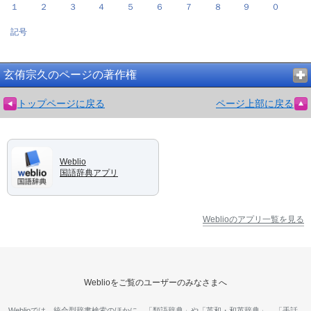
１
２
３
４
５
６
７
８
９
０
記号
玄侑宗久のページの著作権
トップページに戻る
ページ上部に戻る
Weblio
国語辞典アプリ
Weblioのアプリ一覧を見る
Weblioをご覧のユーザーのみなさまへ
Weblioでは、統合型辞書検索のほかに、「類語辞典」や「英和・和英辞典」、「手話