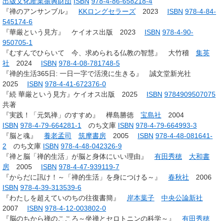
出版文化産業振興財団
ISBN
978-4-86-658218-4
『禅のアンサンブル』
KKロングセラーズ
2023
ISBN
978-4-84-
545174-6
『華厳という見方』 ケイオス出版 2023
ISBN
978-4-90-
950705-1
『むすんでひらいて 今、求められる仏教の智慧』 大竹稽
集英
社
2024
ISBN
978-4-08-781748-5
『禅的生活365日: 一日一字で活溌に生きる』 誠文堂新光社
2025
ISBN
978-4-41-672376-0
『続 華厳という見方』ケイオス出版 2025
ISBN
9784909507075
共著
『実践！「元気禅」のすすめ』 樺島勝徳
宝島社
2004
ISBN
978-4-79-664281-1
のち文庫
ISBN
978-4-79-664993-3
『脳と魂』
養老孟司
筑摩書房
2005
ISBN
978-4-48-081641-
2
のち文庫
ISBN
978-4-48-042326-9
『禅と脳「禅的生活」が脳と身体にいい理由』
有田秀穂
大和書
房
2005
ISBN
978-4-47-939119-7
『からだに訊け！～「禅的生活」を身につける～』
春秋社
2006
ISBN
978-4-39-313539-6
『わたしを超えていのちの往復書簡』
岸本葉子
中央公論新社
2007
ISBN
978-4-12-003802-0
『脳のちから禅のこころ～坐禅とセロトニンの科学～』
有田秀穂