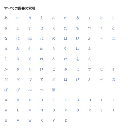
すべての辞書の索引
あ
い
う
え
お
か
き
く
け
こ
さ
し
す
せ
そ
た
ち
つ
て
と
な
に
ぬ
ね
の
は
ひ
ふ
へ
ほ
ま
み
む
め
も
や
ゆ
よ
ら
り
る
れ
ろ
わ
を
ん
が
ぎ
ぐ
げ
ご
ざ
じ
ず
ぜ
ぞ
だ
ぢ
づ
で
ど
ば
び
ぶ
べ
ぼ
ぱ
ぴ
ぷ
ぺ
ぽ
Ａ
Ｂ
Ｃ
Ｄ
Ｅ
Ｆ
Ｇ
Ｈ
Ｉ
Ｊ
Ｋ
Ｌ
Ｍ
Ｎ
Ｏ
Ｐ
Ｑ
Ｒ
Ｓ
Ｔ
Ｕ
Ｖ
Ｗ
Ｘ
Ｙ
Ｚ