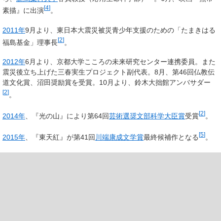
[
4
]
素描』に出演
。
2011年
9月より、東日本大震災被災青少年支援のための「たまきはる
[
2
]
福島基金」理事長
。
2012年
6月より、京都大学こころの未来研究センター連携委員。また
震災後立ち上げた三春実生プロジェクト副代表。8月、第46回仏教伝
道文化賞、沼田奨励賞を受賞。10月より、鈴木大拙館アンバサダー
[
2
]
。
[
2
]
2014年
、『光の山』により第64回
芸術選奨文部科学大臣賞
受賞
。
[
5
]
2015年
、『東天紅』が第41回
川端康成文学賞
最終候補作となる
。