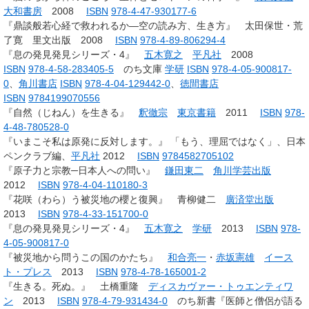
大和書房
2008
ISBN
978-4-47-930177-6
『鼎談般若心経で救われるか―空の読み方、生き方』 太田保世・荒
了寛 里文出版 2008
ISBN
978-4-89-806294-4
『息の発見発見シリーズ・4』
五木寛之
平凡社
2008
ISBN
978-4-58-283405-5
のち文庫
学研
ISBN
978-4-05-900817-
0
、
角川書店
ISBN
978-4-04-129442-0
、
徳間書店
ISBN
9784199070556
『自然（じねん）を生きる』
釈徹宗
東京書籍
2011
ISBN
978-
4-48-780528-0
『いまこそ私は原発に反対します。』 「もう、理屈ではなく」、日本
ペンクラブ編、
平凡社
2012
ISBN
9784582705102
『原子力と宗教─日本人への問い』
鎌田東二
角川学芸出版
2012
ISBN
978-4-04-110180-3
『花咲（わら）う被災地の櫻と復興』 青柳健二
廣済堂出版
2013
ISBN
978-4-33-151700-0
『息の発見発見シリーズ・4』
五木寛之
学研
2013
ISBN
978-
4-05-900817-0
『被災地から問うこの国のかたち』
和合亮一
・
赤坂憲雄
イース
ト・プレス
2013
ISBN
978-4-78-165001-2
『生きる。死ぬ。』 土橋重隆
ディスカヴァー・トゥエンティワ
ン
2013
ISBN
978-4-79-931434-0
のち新書『医師と僧侶が語る