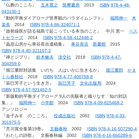
『仏教のこころ』
五木寛之
筑摩書房
2013
ISBN
978-4-48-
043130-1
『動的平衡ダイアローグ世界観のパラダイムシフト』
福岡伸一
木
楽舎
2014
ISBN
978-4-86-324071-1
『放射線医が語る福島で起こっている本当のこと』 中川 恵一
ベス
トセラーズ
2014
ISBN
978-4-58-412448-2
『蟲息山房から車谷長吉遺稿集』
車谷長吉
新書館
2015
ISBN
978-4-40-321107-2
『禅とジブリ』
鈴木敏夫
淡交社
2018
ISBN
978-4-47-
304259-0
『堀江重郎対談集 いのち 人はいかに生きるか』
堀江重郎
かま
くら春秋社
2018
ISBN
978-4-77-400758-8
『辰巳芳子という生き方』
辰巳芳子
文化出版局
2024
ISBN
978-4-57-921452-5
『新版動的平衡ダイアローグ:9人の先駆者と織りなす「知の対話
集」』
福岡伸一
小学館
2024
ISBN
978-4-09-825468-2
アンソロジー
『金子みすゞのこころ』
佼成出版社
2002
ISBN
978-4-33-
301975-5
『芥川賞全集第19巻』
文藝春秋
2002
ISBN
978-4-16-507290-4
『わたしの詩歌』 文藝春秋編 2002
ISBN
978-4-16-660289-6