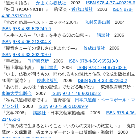
『道元を語る』
かまくら春秋社
2003
ISBN
978-4-77-400228-6
『好日（KOU-NICHI）』 臨済会・
近代出版社
2003
ISBN
978-
4-90-781610-0
『犬のため息―ベスト・エッセイ2004』
光村図書出版
2004
ISBN
978-4-89-528249-9
『人生へんろ～「いま」を生きる30の知恵～』
講談社
2006
ISBN
978-4-06-213304-3
『観音さま―その優しさに包まれて―』
佼成出版社
2006
ISBN
978-4-33-302209-0
『幸福論』
PHP研究所
2006
ISBN
978-4-56-965513-0
『極上掌篇小説』
角川書店
2006
ISBN
978-4-04-873732-6
『いま、仏教が問うもの、問われるもの現代と仏教《佼成出版社創立
40周年記念》』
佼成出版社
2006
ISBN
978-4-33-302250-2
『あの日、あの味「食の記憶」でたどる昭和史』 東海教育研究所・
東海大学出版会
2007
ISBN
978-4-48-603193-2
『私も武道経験者です』 吉野喜信
日本武道館
・
ベースボール・マ
ガジン社
2008
ISBN
978-4-58-310099-9
『文学2008』
講談社
・日本文藝家協会編 2008
ISBN
978-4-06-
214662-3
『宇宙の渚で生きるということ～いのちの文明への旅立ち～』 丸岡
鷹次・久保雅督 省エネルギーセンター出版部編・海象社 2008