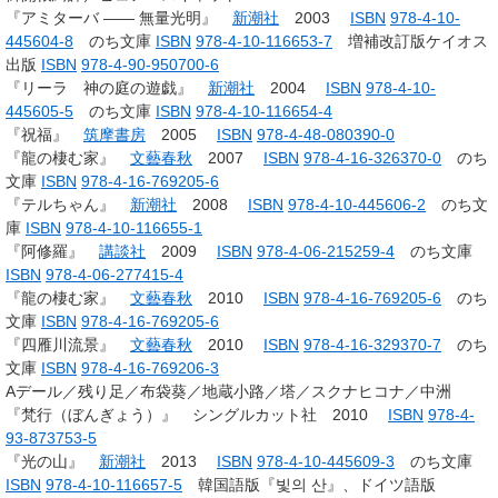
『アミターバ ―― 無量光明』
新潮社
2003
ISBN
978-4-10-
445604-8
のち文庫
ISBN
978-4-10-116653-7
増補改訂版ケイオス
出版
ISBN
978-4-90-950700-6
『リーラ 神の庭の遊戯』
新潮社
2004
ISBN
978-4-10-
445605-5
のち文庫
ISBN
978-4-10-116654-4
『祝福』
筑摩書房
2005
ISBN
978-4-48-080390-0
『龍の棲む家』
文藝春秋
2007
ISBN
978-4-16-326370-0
のち
文庫
ISBN
978-4-16-769205-6
『テルちゃん』
新潮社
2008
ISBN
978-4-10-445606-2
のち文
庫
ISBN
978-4-10-116655-1
『阿修羅』
講談社
2009
ISBN
978-4-06-215259-4
のち文庫
ISBN
978-4-06-277415-4
『龍の棲む家』
文藝春秋
2010
ISBN
978-4-16-769205-6
のち
文庫
ISBN
978-4-16-769205-6
『四雁川流景』
文藝春秋
2010
ISBN
978-4-16-329370-7
のち
文庫
ISBN
978-4-16-769206-3
Aデール／残り足／布袋葵／地蔵小路／塔／スクナヒコナ／中洲
『梵行（ぼんぎょう）』 シングルカット社 2010
ISBN
978-4-
93-873753-5
『光の山』
新潮社
2013
ISBN
978-4-10-445609-3
のち文庫
ISBN
978-4-10-116657-5
韓国語版『빛의 산』、ドイツ語版