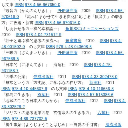
ち文庫
ISBN
978-4-56-967650-0
『観音力（かんのんりき）』
PHP研究所
2009
ISBN
978-4-56-
970616-0
『流れにまかせて生きる変化に応じる「観音力」の磨き
方』に改題・新書
ISBN
978-4-56-970616-0
『しあわせる力～禅的幸福論～』
角川SSコミュニケーションズ
2010
ISBN
978-4-04-731512-9
『荘子と遊ぶ禅的思考の源流へ』
筑摩書房
2010
ISBN
978-4-
48-001502-0
のち文庫
ISBN
978-4-48-043608-5
『三昧力（ざんまいりき）』
PHP研究所
2010
ISBN
978-4-56-
967569-5
『日本的（にほんてき）』 海竜社 2010
ISBN
978-4-75-
931158-7
『四季の公案』
佼成出版社
2011
ISBN
978-4-33-302478-0
『無常という力「方丈記」に学ぶ心の在り方』
新潮社
2011
ISBN
978-4-10-445607-9
のち文庫
ISBN
978-4-10-116656-8
『福島に生きる』
双葉社
2011
ISBN
978-4-57-515386-6
『地蔵のこころ日本人のちから』
佼成出版社
2012
ISBN
978-4-
33-302528-2
『ソリストの思考術第四巻 玄侑宗久の生きる力』
六耀社
2012
ISBN
978-4-89-737702-5
『養生事始（ようじょうことはじめ）～自愛の手引書』
清流出版