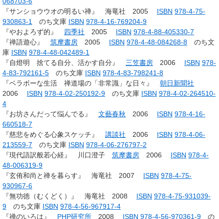
068703-6
『サンショウウオの明るい禅』 海竜社 2005
ISBN
978-4-75-
930863-1
のち文庫
ISBN
978-4-16-769204-9
『やおよろず的』
四季社
2005
ISBN
978-4-88-405330-7
『禅語遊心』
筑摩書房
2005
ISBN
978-4-48-084268-8
のち文
庫
ISBN
978-4-48-042489-1
『自燈明 捨てる自分、活かす自分』
三笠書房
2006
ISBN
978-
4-83-792161-5
のち文庫
ISBN
978-4-83-798241-8
『ベラボーな生活 禅道場の「非常識」な日々』
朝日新聞社
2006
ISBN
978-4-02-250192-9
のち文庫
ISBN
978-4-02-264510-
4
『お坊さんだって悩んでる』
文藝春秋
2006
ISBN
978-4-16-
660518-7
『慈悲をめぐる心象スケッチ』
講談社
2006
ISBN
978-4-06-
213559-7
のち文庫
ISBN
978-4-06-276797-2
『現代語訳般若心経』 川口澄子
筑摩書房
2006
ISBN
978-4-
48-006319-9
『玄侑和尚と禅を暮らす』 海竜社 2007
ISBN
978-4-75-
930967-6
『無功徳（むくどく）』 海竜社 2008
ISBN
978-4-75-931039-
9
のち文庫
ISBN
978-4-56-967917-4
『禅のいろは』
PHP研究所
2008
ISBN
978-4-56-970361-9
の