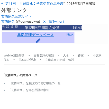
^
“
第41回 川端康成文学賞受賞作品発表
”. 2015年5月7日閲覧。
外部リンク
玄侑宗久公式サイト
玄侑宗久
(@genyusokyu) -
X（旧Twitter）
表
話
編
歴
[
表示
]
第125回
芥川龍之介賞
[
表示
]
典拠管理データベース
Weblio国語辞典
>
固有名詞の種類
>
人名
>
作家
>
小説家・
作家
>
日本の小説家
>
玄侑宗久
の意味・解説
「玄侑宗久」の関連ページ
「玄侑宗久」を解説文に含む用語の一覧
「玄侑宗久」を含む用語の索引