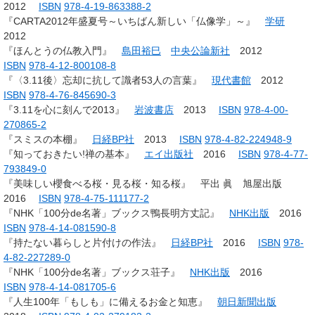
2012
ISBN
978-4-19-863388-2
『CARTA2012年盛夏号～いちばん新しい「仏像学」～』
学研
2012
『ほんとうの仏教入門』
島田裕巳
中央公論新社
2012
ISBN
978-4-12-800108-8
『〈3.11後〉忘却に抗して識者53人の言葉』
現代書館
2012
ISBN
978-4-76-845690-3
『3.11を心に刻んで2013』
岩波書店
2013
ISBN
978-4-00-
270865-2
『スミスの本棚』
日経BP社
2013
ISBN
978-4-82-224948-9
『知っておきたい!禅の基本』
エイ出版社
2016
ISBN
978-4-77-
793849-0
『美味しい櫻食べる桜・見る桜・知る桜』 平出 眞 旭屋出版
2016
ISBN
978-4-75-111177-2
『NHK「100分de名著」ブックス鴨長明方丈記』
NHK出版
2016
ISBN
978-4-14-081590-8
『持たない暮らしと片付けの作法』
日経BP社
2016
ISBN
978-
4-82-227289-0
『NHK「100分de名著」ブックス荘子』
NHK出版
2016
ISBN
978-4-14-081705-6
『人生100年「もしも」に備えるお金と知恵』
朝日新聞出版