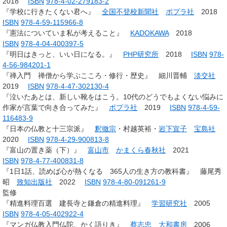
2018
ISBN
978-4-02-279183-2
『学校に行きたくない君へ』
全国不登校新聞社
ポプラ社
2018
ISBN
978-4-59-115966-8
『憲法についていま私が考えること』
KADOKAWA
2018
ISBN
978-4-04-400397-5
『明日はきっと、いい日になる。』
PHP研究所
2018
ISBN
978-
4-56-984201-1
『禅入門 禅僧から学ぶこころ・修行・歴史』 細川晋輔
淡交社
2019
ISBN
978-4-47-302130-4
『泣いたあとは、新しい靴をはこう。10代のどうでもよくない悩みに
作家が言葉で向き合ってみた』
ポプラ社
2019
ISBN
978-4-59-
116483-9
『日本の仏教と十三宗派』
釈徹宗
・村越英裕・
岩下宣子
宝島社
2020
ISBN
978-4-29-900813-8
『富山の置き薬（下）』
富山市
かまくら春秋社
2021
ISBN
978-4-77-400831-8
『1日1話、読めば心が熱くなる 365人の生き方の教科書』 藤尾秀
昭
致知出版社
2022
ISBN
978-4-80-091261-9
監修
『精進料理百選 建長寺と鎌倉の精進料理』
学習研究社
2005
ISBN
978-4-05-402922-4
『マンガ仏教入門仏陀、かく語りき』
蔡志忠
大和書房
2006