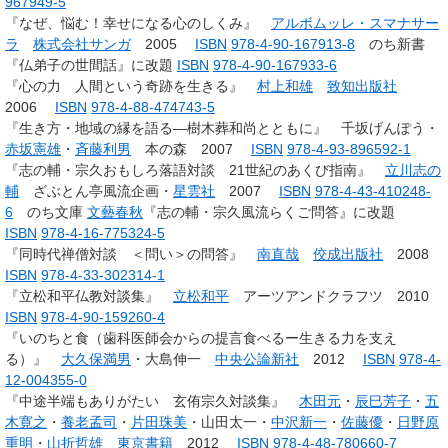
967949-5
『なぜ、悩む！幸せになる心のしくみ』
アルボムッレ・スマナサー
ラ
株式会社サンガ
2005
ISBN
978-4-90-167913-8
のち新書
『仏弟子の世間話』に改題
ISBN
978-4-90-167933-6
『心の力 人間という奇跡を生きる』
村上和雄
致知出版社
2006
ISBN
978-4-88-474743-5
『生き方・地域の縁を語る―樹木葬和尚とともに』 千坂げんぽう・
赤坂憲雄
・
斉藤利男
本の森 2007
ISBN
978-4-93-896592-1
『志の輔・宗久おもしろ落語対談 21世紀のあくび指南』
立川志の
輔
ざぶとん亭風流企画・
星雲社
2007
ISBN
978-4-43-410248-
6
のち文庫
文藝春秋
『志の輔・宗久風流らくご問答』に改題
ISBN
978-4-16-775324-5
『同時代禅僧対談 ＜問い＞の問答』
南直哉
佼成出版社
2008
ISBN
978-4-33-302314-1
『立松和平仏教対談集』
立松和平
アーツアンドクラフツ 2010
ISBN
978-4-90-159260-4
『いのちと食（歯科医師会からの提言食べるー生きる力を支え
る）』
大久保満男
・大島伸一
中央公論新社
2012
ISBN
978-4-
12-004355-0
『中途半端もありがたい 玄侑宗久対談集』
木田元
・
辰巳芳子
・
五
木寛之
・
養老孟司
・
片田珠美
・山田太一・
中沢新一
・
佐藤優
・
日野原
重明
・
山折哲雄
東京書籍
2012
ISBN
978-4-48-780660-7