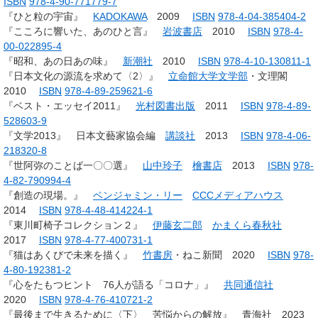
ISBN
978-4-90-771779-7
『ひと粒の宇宙』
KADOKAWA
2009
ISBN
978-4-04-385404-2
『こころに響いた、あのひと言』
岩波書店
2010
ISBN
978-4-
00-022895-4
『昭和、あの日あの味』
新潮社
2010
ISBN
978-4-10-130811-1
『日本文化の源流を求めて〈2〉』
立命館大学文学部
・文理閣
2010
ISBN
978-4-89-259621-6
『ベスト・エッセイ2011』
光村図書出版
2011
ISBN
978-4-89-
528603-9
『文学2013』 日本文藝家協会編
講談社
2013
ISBN
978-4-06-
218320-8
『世阿弥のことば一〇〇選』
山中玲子
檜書店
2013
ISBN
978-
4-82-790994-4
『創造の現場。』
ベンジャミン・リー
CCCメディアハウス
2014
ISBN
978-4-48-414224-1
『東川町椅子コレクション２』
伊藤玄二郎
かまくら春秋社
2017
ISBN
978-4-77-400731-1
『猫はあくびで未来を描く』
竹書房
・ねこ新聞 2020
ISBN
978-
4-80-192381-2
『心をたもつヒント 76人が語る「コロナ」』
共同通信社
2020
ISBN
978-4-76-410721-2
『最後まで生きるために〈下〉 苦悩からの解放』 青海社 2023