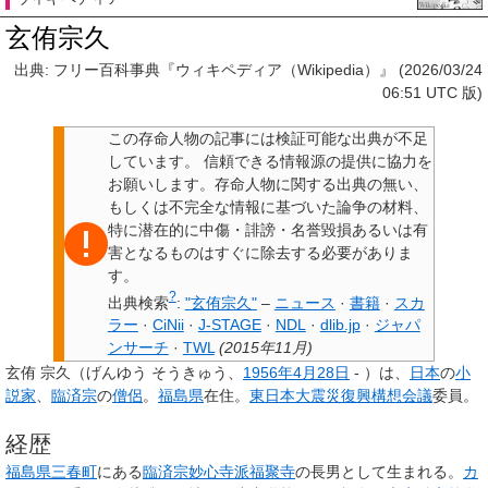
玄侑宗久
出典: フリー百科事典『ウィキペディア（Wikipedia）』 (2026/03/24
06:51 UTC 版)
この
存命人物の記事には検証可能な出典が不足
しています
。
信頼できる情報源の提供に協力を
お願いします。存命人物に関する出典の無い、
もしくは不完全な情報に基づいた論争の材料、
特に潜在的に中傷・誹謗・名誉毀損あるいは有
害となるものは
すぐに除去する必要がありま
す
。
?
出典検索
:
"玄侑宗久"
–
ニュース
·
書籍
·
スカ
ラー
·
CiNii
·
J-STAGE
·
NDL
·
dlib.jp
·
ジャパ
ンサーチ
·
TWL
(
2015年11月
)
玄侑 宗久
（げんゆう そうきゅう、
1956年
4月28日
- ）は、
日本
の
小
説家
、
臨済宗
の
僧侶
。
福島県
在住。
東日本大震災復興構想会議
委員。
経歴
福島県
三春町
にある
臨済宗
妙心寺派
福聚寺
の長男として生まれる。
カ