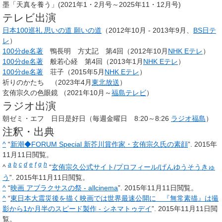
墨「天真を養う」(2021年1・2月号～2025年11・12月号)
テレビ出演
日本100巡礼 思いの道 願いの道
（2012年10月 - 2013年9月、
BS日テ
レ
）
100分de名著
鴨長明 方丈記 第4回（2012年10月
NHK Eテレ
）
100分de名著
般若心経 第4回（2013年1月
NHK Eテレ
）
100分de名著
荘子（2015年5月
NHK Eテレ
）
祈りのかたち （2023年4月
東北放送
）
玄侑宗久の色眼鏡 （2021年10月～
福島テレビ
）
ラジオ出演
朝ゼミ・エフ 日日是好日（毎週金曜日 8:20～8:26
ラジオ福島
）
注釈・出典
^
“
新潮◆FORUM Special 新芥川賞作家・玄侑宗久氏の素顔
”. 2015年
11月11日閲覧。
a
b
c
d
e
f
g
h
^
“
玄侑宗久公式サイト/プロフィール/げんゆうそうきゅ
う
”. 2015年11月11日閲覧。
^
“
映画 アブラクサスの祭 - allcinema
”. 2015年11月11日閲覧。
^
“
東日本大震災後を描く映画では世界最速公開に 『無常素描』は撮
影から1か月半のスピード製作 - シネマトゥデイ
”. 2015年11月11日閲
覧。