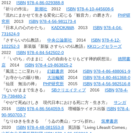
2012
ISBN
978-4-86-029388-8
『祈りの作法』
新潮社
2012
ISBN
978-4-10-445608-6
『流れにまかせて生きる変化に応じる「観音力」の磨き方』
PHP研
究所
2013
ISBN
978-4-56-981173-4
『日本人の心のかたち』
KADOKAWA
2013
ISBN
978-4-04-
731624-9
『さすらいの仏教語』
中央公論新社
2014
ISBN
978-4-12-
102252-3
新装版『新版 さすらいの仏教語』
KKロングセラーズ
2022
ISBN
978-4-84-542502-0
『「いのち」のままに 心の自由をとりもどす禅的瞑想法』
徳間書
店
2014
ISBN
978-4-19-863825-2
『風流ここに至れり』
幻戯書房
2014
ISBN
978-4-86-488061-9
『お寺からの賜り物』
大法輪閣
2014
ISBN
978-4-80-461368-0
『仙厓 無法の禅』
PHP研究所
2015
ISBN
978-4-56-982516-8
『ないがままで生きる』
SBクリエイティブ
2016
ISBN
978-4-
79-738480-2
『やがて死ぬけしき 現代日本における死に方・生き方』
サンガ
2016
ISBN
978-4-86-564059-5
増補版ケイオス出版
ISBN
978-4-
90-950703-7
『なりゆきを生きる 「うゐの奥山」つづら折れ』
筑摩書房
2020
ISBN
978-4-48-081553-8
英語版『Living LifeasIt Comes』