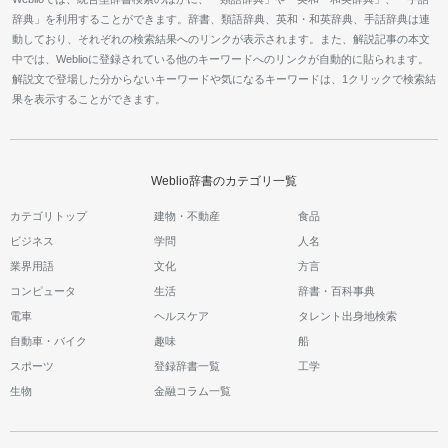
辞典」を利用することができます。辞書、類語辞典、英和・和英辞典、手話辞典は連
動しており、それぞれの検索結果へのリンクが表示されます。また、解説記事の本文
中では、Weblioに登録されている他のキーワードへのリンクが自動的に貼られます。
解説文で登場した分からないキーワードや気になるキーワードは、1クリックで検索結
果を表示することができます。
Weblio辞書のカテゴリ一覧
カテゴリトップ
建物・不動産
食品
ビジネス
学問
人名
業界用語
文化
方言
コンピュータ
生活
辞書・百科事典
電車
ヘルスケア
タレント出身地検索
自動車・バイク
趣味
船
スポーツ
登録辞書一覧
工学
生物
金融コラム一覧