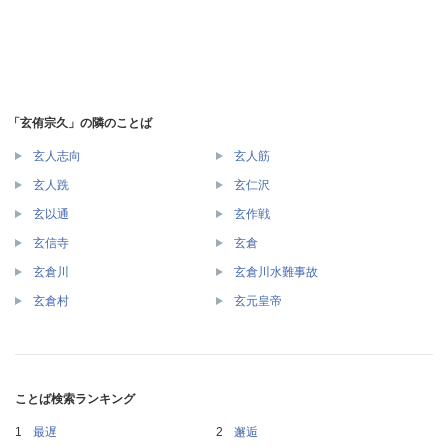
「玄侑宗久」の隣のことば
玄人志向
玄人筋
玄人跣
玄仁沢
玄以通
玄作戦
玄信寺
玄倉
玄倉川
玄倉川水難事故
玄倉村
玄元皇帝
ことば検索ランキング
最遅
邂逅