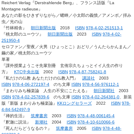
Reichert Verlag『Derstrahlende Berg』、フランス語版『La
Montagne radieuse』
あなたの影をひきずりながら／蟋蟀／小太郎の義憤／アメンボ／拝み
虫／光の山
『竹林精舎』
朝日新聞出版
2018
ISBN
978-4-02-251513-1
『桃太郎のユーウツ』
朝日新聞出版
2023
ISBN
978-4-02-
251950-4
セロファン／聖夜／火男（ひょっとこ）おどり／うんたらかんまん／
繭の家／桃太郎のユーウツ
単著
『課外授業ようこそ先輩別冊 玄侑宗久ちょっとイイ人生の作り
方』
KTC中央出版
2002
ISBN
978-4-87-758241-8
『私だけの仏教 あなただけの仏教入門』
講談社
2003
ISBN
978-4-06-272197-4
のち文庫
ISBN
978-4-56-976112-1
『まわりみち極楽論 人生の不安にこたえる』
朝日新聞社
2003
ISBN
978-4-02-257839-6
のち文庫
ISBN
978-4-02-264381-0
、新装
版『新版 まわりみち極楽論』
KKロングセラーズ
2022
ISBN
978-
4-84-542497-9
『禅的生活』
筑摩書房
2003
ISBN
978-4-48-006145-4
『釈迦に説法』
新潮社
2004
ISBN
978-4-10-610066-6
『死んだらどうなるの？』
筑摩書房
2005
ISBN
978-4-48-