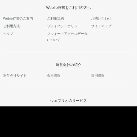
Weblio辞書をご利用の方へ
Weblio辞書のご案内
ご利用規約
お問い合わせ
ご利用方法
プライバシーポリシー
サイトマップ
ヘルプ
クッキー・アクセスデータ
について
運営会社の紹介
運営会社サイト
会社情報
採用情報
ウェブリオのサービス
Weblio国語辞典
インドネシア語辞典
英会話コラム
類語・対義語辞典
タイ語辞典
Weblio英会話
英和辞典・和英辞典
ベトナム語辞典
英語の質問箱
Weblio翻訳
古語辞典
語彙力診断