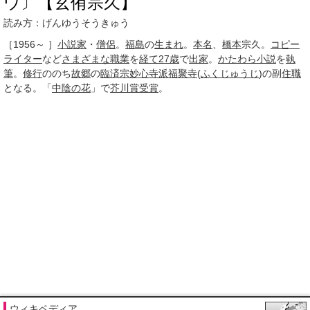
ウ〕【玄侑宗久】
読み方：げんゆうそうきゅう
［1956～ ］
小説家
・
僧侶
。
福島
の
生まれ
。
本名
、
橋本
宗久。
コピー
ライター
など
さまざまな
職業
を
経て
27歳
で
出家
。
かたわら
小説
を
執
筆
。
修行
ののち
故郷
の
臨済宗妙心寺派
福聚寺
(
ふくじゅうじ
)の副
住職
となる。「
中陰の花
」で
芥川賞受賞
。
ウィキペディア