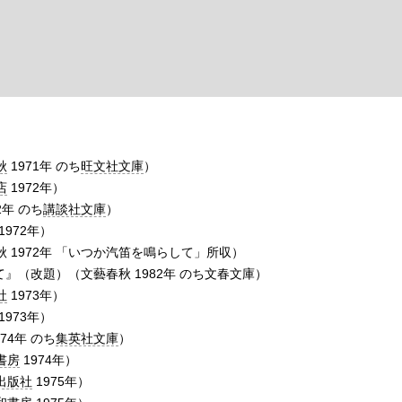
秋
1971年 のち
旺文社文庫
）
店
1972年）
2年 のち
講談社文庫
）
972年）
 1972年 「いつか汽笛を鳴らして」所収）
』（改題）（文藝春秋 1982年 のち文春文庫）
社
1973年）
973年）
974年 のち
集英社文庫
）
書房
1974年）
出版社
1975年）