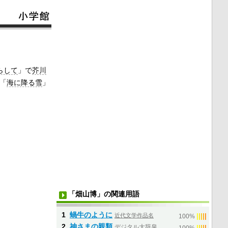
らして
」で
芥川
「
海に降る雪
」
「畑山博」の関連用語
1
蝸牛のように
近代文学作品名
|
|
|
|
|
100%
2
神さまの親類
デジタル大辞泉
|
|
|
|
|