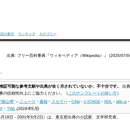
用語の索引
ランキング
カテゴリー
出典: フリー百科事典『ウィキペディア（Wikipedia）』 (2025/07/04 1
す。
検証可能な参考文献や出典が全く示されていないか、不十分です。
出典
事の信頼性向上にご協力ください。
（
このテンプレートの使い方
）
"畑山博"
–
ニュース
·
書籍
·
スカラー
·
CiNii
·
J-STAGE
·
NDL
·
dlib.jp
·
チ
·
TWL
(
2018年5月
)
5月18日
-
2001年
9月2日
）は、
東京府
出身の
小説家
、文学研究者。