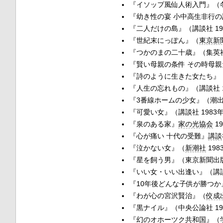
『イソップ風仙人術入門』（冬樹
『幼き性の宴 小中高生非行の記
『二人だけの島』（講談社 19
『世紀末にっぽん』（
東京新
『つかのまの二十歳』（集英社 
『賢い母親の条件 その時母親
『詩のように生きた女たち』（潮
『人生の忘れもの』（講談社 1
『3番線ホームの少女』（潮出版
『可愛い女』（講談社 1983
『泉のある家』
家の光協会
1
『心が痛い 十代の受難』
講談
『泣かない女』（
新潮社
198
『星を飼う男』（東京新聞出版局
『いい女・いい出逢い』（講談社
『10年後どんな子供が勝つか』
『わが心の宮沢賢治』（
佼成
『黒ナイル』（中央公論社 19
『幻のオホーツク共和国』（