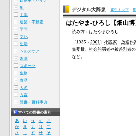
自動車・バイク
＋
船
＋
デジタル大辞泉
索引トップ
工学
＋
はたやま‐ひろし【畑山博
建築・不動産
＋
学問
＋
読み方：はたやまひろし
文化
＋
［1935～
2001
］
小説家
・
放送作
生活
＋
賞受賞
。
社会的弱者
や
被差別者
の
ヘルスケア
＋
など。
趣味
＋
スポーツ
＋
生物
＋
食品
＋
人名
＋
方言
＋
辞書・百科事典
＋
すべての辞書の索引
あ
い
う
え
お
か
き
く
け
こ
さ
し
す
せ
そ