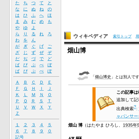
た
ち
つ
て
と
な
に
ぬ
ね
の
は
ひ
ふ
へ
ほ
ま
み
む
め
も
や
ゆ
よ
ら
り
る
れ
ろ
ウィキペディア
索引トップ
わ
を
ん
が
ぎ
ぐ
げ
ご
畑山博
ざ
じ
ず
ぜ
ぞ
だ
ぢ
づ
で
ど
ば
び
ぶ
べ
ぼ
ぱ
ぴ
ぷ
ぺ
ぽ
「
畑山博史
」とは別人で
Ａ
Ｂ
Ｃ
Ｄ
Ｅ
Ｆ
Ｇ
Ｈ
Ｉ
Ｊ
この記事は
Ｋ
Ｌ
Ｍ
Ｎ
Ｏ
追加して記
Ｐ
Ｑ
Ｒ
Ｓ
Ｔ
?
Ｕ
Ｖ
Ｗ
Ｘ
Ｙ
出典検索
:
Ｚ
ャパンサー
１
２
３
４
５
畑山 博
（はたやま ひろし、
1935年
６
７
８
９
０
記号