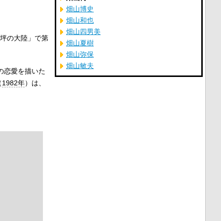
畑山博史
畑山和也
畑山四男美
坪の大陸」で第
畑山夏樹
畑山弥保
畑山敏夫
の恋愛を描いた
（
1982年
）は、