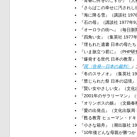
『青春に何をのこすか』（
大
『さらばこの幸せに汚されし街
『海に降る雪』（講談社 197
『石の母』（講談社 1977年
『オーロラの街へ』（
毎日新
『四角い女』（集英社 1977年
『埋もれた遺書 日本の母たち
『いま旅立つ君に』（
PHP研
『爆発する世代 日本の教育』（
『
罠〈告発—日本の裁判〉
』
『冬のスサノオ』（集英社 19
『禁じられた祭 日本の辺境』（
『賢い女やさしい女』（
文化
『2001年のサラリーマン』（
『オリンポスの娘』（文藝春秋 
『愛の出発点』（文化出版局 1
『甦る教育 ヒューマン・ドキュ
『小さな箱舟』（潮出版社 19
『10年後どんな母親が勝つか 