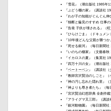
『雪花』（潮出版社 1985年1
『ぶどう棚の家』（講談社 19
『わが子の知能がぐんぐん伸び
『独断と偏見のすすめ 仕事の
『告発 子供が壊される』（
旺
『ひらけごま』（ドキュメント
『10年後どんな父親が勝つか』
『死せる銀河』（毎日新聞社 1
『いのちの棲家』（文藝春秋 1
『イカロスの夏』（集英社 19
『四万十川の女』（潮出版社 1
『
ベートーベン
』（講談社（少
『教師宮沢賢治のしごと』（小学
『神の汚し忘れた隠れ里』（文藝
『神よりも尊き者たち』（毎日新
『宮沢賢治幻想辞典 全創作鑑
『アライグマ又三郎』（講談社 
『銀河動物園』（毎日新聞社 1