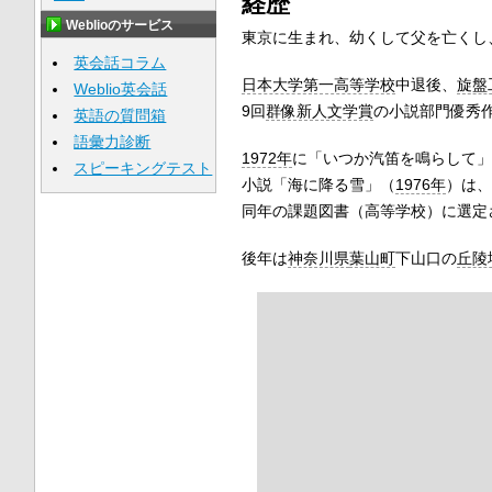
経歴
Weblioのサービス
東京に生まれ、幼くして父を亡くし
英会話コラム
日本大学第一高等学校
中退後、
旋盤
Weblio英会話
9回
群像新人文学賞
の小説部門優秀
英語の質問箱
語彙力診断
1972年
に「いつか汽笛を鳴らして」
スピーキングテスト
小説「海に降る雪」（
1976年
）は、
同年の課題図書（高等学校）に選定
後年は
神奈川県
葉山町
下山口の
丘陵