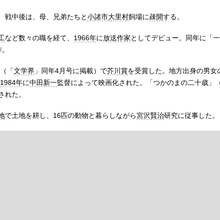
、戦中後は、母、兄弟たちと
小諸市
大里村
飼場に
疎開
する。
工
など数々の職を経て、
1966年
に
放送作家
としてデビュー。同年に「一
作。
（「
文学界
」同年4月号に掲載）で
芥川賞
を受賞した。地方出身の男女
1984年
に
中田新一
監督によって映画化された。「つかのまの二十歳」
された。
地
で土地を耕し、16匹の動物と暮らしながら
宮沢賢治
研究に従事した。