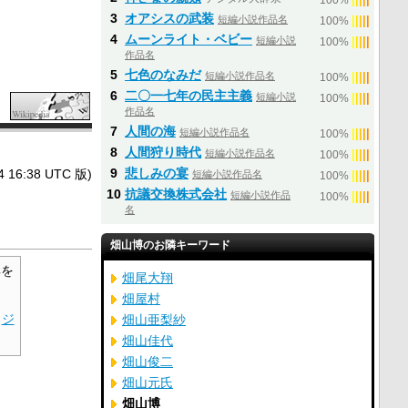
100%
3
オアシスの武装
短編小説作品名
|
|
|
|
|
100%
4
ムーンライト・ベビー
短編小説
|
|
|
|
|
100%
作品名
5
七色のなみだ
短編小説作品名
|
|
|
|
|
100%
6
二〇一七年の民主主義
短編小説
|
|
|
|
|
100%
作品名
7
人間の海
短編小説作品名
|
|
|
|
|
100%
8
人間狩り時代
短編小説作品名
|
|
|
|
|
100%
9
悲しみの宴
6:38 UTC 版)
短編小説作品名
|
|
|
|
|
100%
10
抗議交換株式会社
短編小説作品
|
|
|
|
|
100%
名
畑山博のお隣キーワード
を
畑尾大翔
畑屋村
ジ
畑山亜梨紗
畑山佳代
畑山俊二
畑山元氏
畑山博