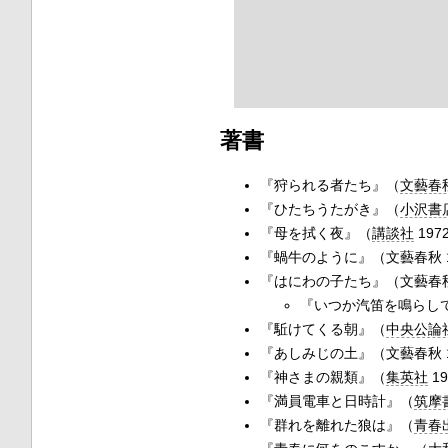
著書
『狩られる者たち』（
文藝春
『ひたちうたがき』（
小沢書
『母を拭く夜』（
講談社
197
『蝸牛のように』（文藝春秋 1
『はにわの子たち』（文藝春秋
『いつか汽笛を鳴らして
『駈けてくる朝』（
中央公論
『あしみじの土』（文藝春秋 1
『神さまの親類』（
集英社
1
『満員電車と日時計』（
筑摩
『群れを離れた狼は』（
青春