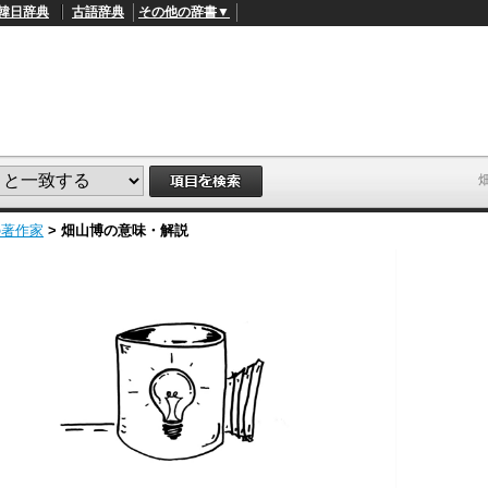
韓日辞典
古語辞典
その他の辞書▼
の著作家
>
畑山博
の意味・解説