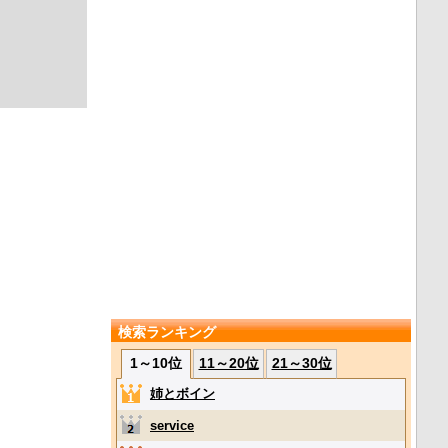
検索ランキング
1～10位
11～20位
21～30位
姉とボイン
service