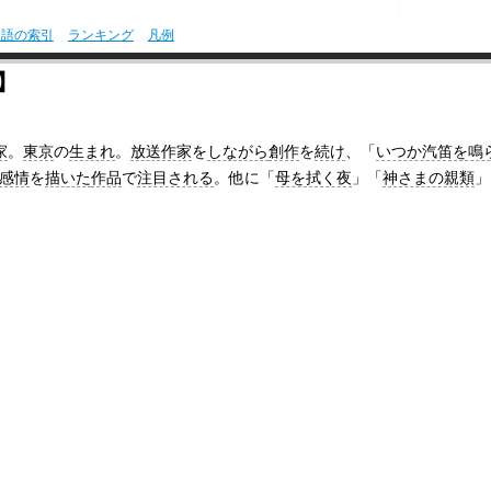
用語の索引
ランキング
凡例
】
家
。
東京
の
生まれ
。
放送作家
を
しながら
創作
を
続け
、「
いつか汽笛を鳴
感情
を
描いた
作品
で
注目される
。他に「
母を拭く夜
」「
神さまの親類
」