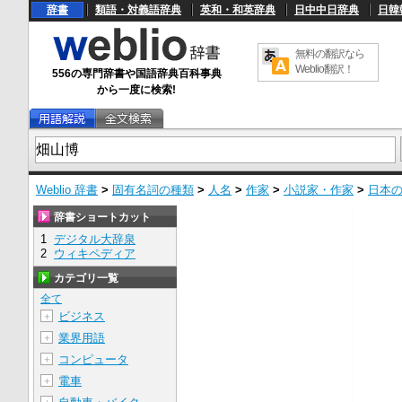
辞書
類語・対義語辞典
英和・和英辞典
日中中日辞典
日韓
無料の翻訳なら
Weblio翻訳！
556の専門辞書や国語辞典百科事典
から一度に検索!
Weblio 辞書
>
固有名詞の種類
>
人名
>
作家
>
小説家・作家
>
日本
辞書ショートカット
1
デジタル大辞泉
2
ウィキペディア
カテゴリ一覧
全て
ビジネス
＋
業界用語
＋
コンピュータ
＋
電車
＋