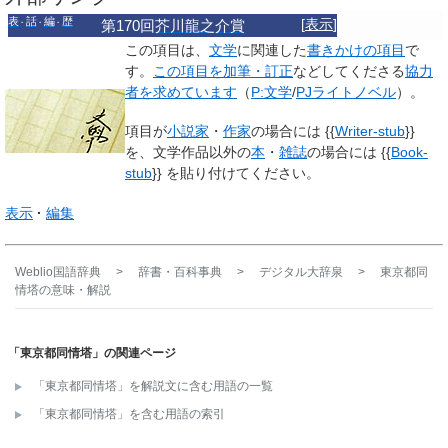
表
話
編
歴
[
表示
]
第170回
芥川龍之介賞
この項目は、
文学
に関連した
書きかけの項目
で
す。
この項目を加筆・訂正
などしてくださる
協力
者を求めています
（
P:文学
/
PJライトノベル
）。
項目が
小説家
・
作家
の場合には
{
{
Writer-stub
}
}
を、文学作品以外の
本
・
雑誌
の場合には
{
{
Book-
stub
}
}
を貼り付けてください。
表示
編集
Weblio国語辞典
>
辞書・百科事典
>
デジタル大辞泉
>
東京都同
情塔
の意味・解説
「東京都同情塔」の関連ページ
「東京都同情塔」を解説文に含む用語の一覧
「東京都同情塔」を含む用語の索引