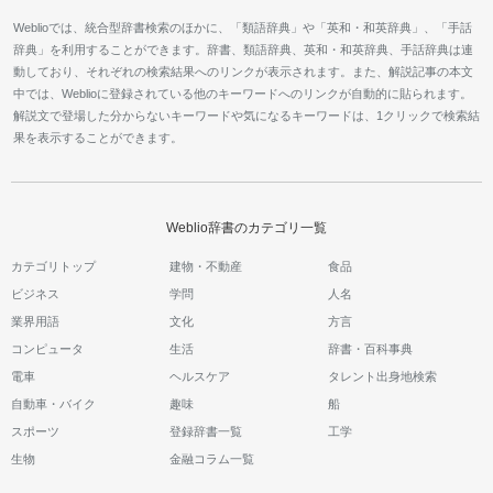
Weblioでは、統合型辞書検索のほかに、「類語辞典」や「英和・和英辞典」、「手話
辞典」を利用することができます。辞書、類語辞典、英和・和英辞典、手話辞典は連
動しており、それぞれの検索結果へのリンクが表示されます。また、解説記事の本文
中では、Weblioに登録されている他のキーワードへのリンクが自動的に貼られます。
解説文で登場した分からないキーワードや気になるキーワードは、1クリックで検索結
果を表示することができます。
Weblio辞書のカテゴリ一覧
カテゴリトップ
建物・不動産
食品
ビジネス
学問
人名
業界用語
文化
方言
コンピュータ
生活
辞書・百科事典
電車
ヘルスケア
タレント出身地検索
自動車・バイク
趣味
船
スポーツ
登録辞書一覧
工学
生物
金融コラム一覧