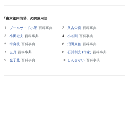
「東京都同情塔」の関連用語
プールサイド小景
百科事典
又吉栄喜
百科事典
小田嶽夫
百科事典
小谷剛
百科事典
李良枝
百科事典
沼田真佑
百科事典
玄月
百科事典
石川利光 (作家)
百科事典
金子薫
百科事典
しんせかい
百科事典