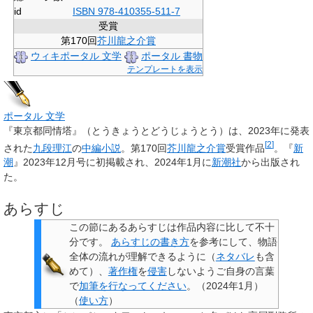
id
ISBN 978-410355-511-7
受賞
第170回
芥川龍之介賞
ウィキポータル 文学
ポータル 書物
テンプレートを表示
ポータル
文学
『
東京都同情塔
』（とうきょうとどうじょうとう）は、2023年に発表
[
2
]
された
九段理江
の
中編小説
。第170回
芥川龍之介賞
受賞作品
。『
新
潮
』2023年12月号に初掲載され、2024年1月に
新潮社
から出版され
た。
あらすじ
この節にあるあらすじは作品内容に比して不十
分です
。
あらすじの書き方
を参考にして、
物語
全体の流れ
が理解できるように（
ネタバレ
も含
めて）、
著作権
を
侵害
しないよう
ご自身の言葉
で
加筆を行なってください
。
（
2024年1月
）
（
使い方
）