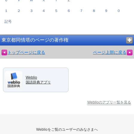
１
２
３
４
５
６
７
８
９
０
記号
東京都同情塔のページの著作権
トップページに戻る
ページ上部に戻る
Weblio
国語辞典アプリ
Weblioのアプリ一覧を見る
Weblioをご覧のユーザーのみなさまへ