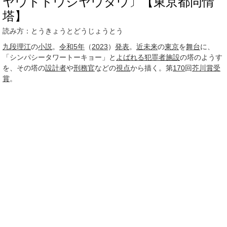
ヤウトドウジヤウタウ〕【東京都同情
塔】
読み方：とうきょうとどうじょうとう
九段理江
の
小説
。
令和5年
（
2023
）
発表
。
近未来
の
東京
を
舞台
に、
「シンパシータワートーキョー」と
よばれる
犯罪者
施設
の塔のようす
を、その塔の
設計者
や
刑務官
などの
視点
から描く。第
170
回
芥川賞受
賞
。