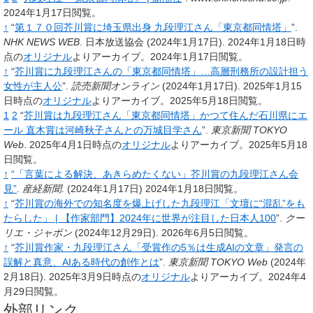
2024年1月17日閲覧。
↑
“
第１７０回芥川賞に埼玉県出身 九段理江さん「東京都同情塔」
”.
NHK NEWS WEB
.
日本放送協会
(2024年1月17日).
2024年1月18日時
点の
オリジナル
よりアーカイブ。2024年1月17日閲覧。
↑
“
芥川賞に九段理江さんの「東京都同情塔」…高層刑務所の設計担う
女性が主人公
”.
読売新聞オンライン
(2024年1月17日).
2025年1月15
日時点の
オリジナル
よりアーカイブ。2025年5月18日閲覧。
1
2
“
芥川賞は九段理江さん「東京都同情塔」かつて住んだ石川県にエ
ール 直木賞は河崎秋子さんとの万城目学さん
”.
東京新聞 TOKYO
Web
.
2025年4月1日時点の
オリジナル
よりアーカイブ。2025年5月18
日閲覧。
↑
“「言葉による解決、あきらめたくない」芥川賞の九段理江さん会
見”
.
産経新聞
.
(2024年1月17日)
2024年1月18日閲覧。
↑
“
芥川賞の海外での知名度を爆上げした九段理江「文壇に“混乱”をも
たらした」 | 【作家部門】2024年に世界が注目した日本人100
”.
クー
リエ・ジャポン
(2024年12月29日).
2026年6月5日閲覧。
↑
“
芥川賞作家・九段理江さん「受賞作の5％は生成AIの文章」発言の
誤解と真意、AIある時代の創作とは
”.
東京新聞 TOKYO Web
(2024年
2月18日).
2025年3月9日時点の
オリジナル
よりアーカイブ。2024年4
月29日閲覧。
外部リンク