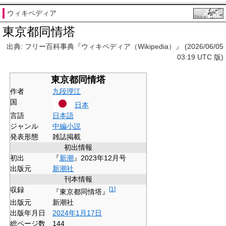
ウィキペディア
東京都同情塔
出典: フリー百科事典『ウィキペディア（Wikipedia）』 (2026/06/05
03:19 UTC 版)
東京都同情塔
作者
九段理江
国
日本
言語
日本語
ジャンル
中編小説
発表形態
雑誌掲載
初出情報
初出
『
新潮
』2023年12月号
出版元
新潮社
刊本情報
収録
[
1
]
『東京都同情塔』
出版元
新潮社
出版年月日
2024年
1月17日
総ページ数
144