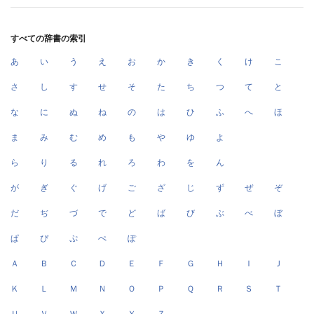
すべての辞書の索引
あ
い
う
え
お
か
き
く
け
こ
さ
し
す
せ
そ
た
ち
つ
て
と
な
に
ぬ
ね
の
は
ひ
ふ
へ
ほ
ま
み
む
め
も
や
ゆ
よ
ら
り
る
れ
ろ
わ
を
ん
が
ぎ
ぐ
げ
ご
ざ
じ
ず
ぜ
ぞ
だ
ぢ
づ
で
ど
ば
び
ぶ
べ
ぼ
ぱ
ぴ
ぷ
ぺ
ぽ
Ａ
Ｂ
Ｃ
Ｄ
Ｅ
Ｆ
Ｇ
Ｈ
Ｉ
Ｊ
Ｋ
Ｌ
Ｍ
Ｎ
Ｏ
Ｐ
Ｑ
Ｒ
Ｓ
Ｔ
Ｕ
Ｖ
Ｗ
Ｘ
Ｙ
Ｚ