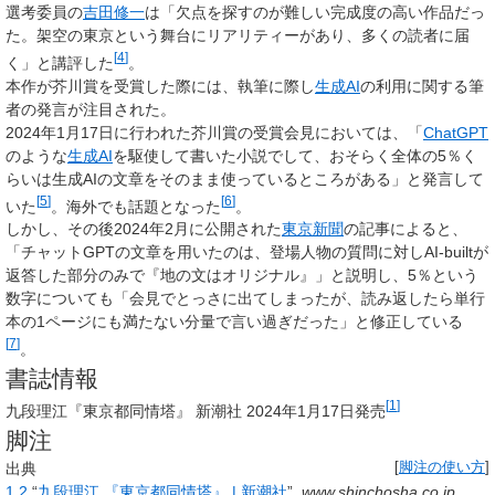
選考委員の
吉田修一
は「欠点を探すのが難しい完成度の高い作品だっ
た。架空の東京という舞台にリアリティーがあり、多くの読者に届
[
4
]
く」と講評した
。
本作が芥川賞を受賞した際には、執筆に際し
生成AI
の利用に関する筆
者の発言が注目された。
2024年1月17日に行われた芥川賞の受賞会見においては、「
ChatGPT
のような
生成AI
を駆使して書いた小説でして、おそらく全体の5％く
らいは生成AIの文章をそのまま使っているところがある」と発言して
[
5
]
[
6
]
いた
。海外でも話題となった
。
しかし、その後2024年2月に公開された
東京新聞
の記事によると、
「チャットGPTの文章を用いたのは、登場人物の質問に対しAI-builtが
返答した部分のみで『地の文はオリジナル』」と説明し、5％という
数字についても「会見でとっさに出てしまったが、読み返したら単行
本の1ページにも満たない分量で言い過ぎだった」と修正している
[
7
]
。
書誌情報
[
1
]
九段理江『東京都同情塔』 新潮社 2024年1月17日発売
脚注
出典
[
脚注の使い方
]
1
2
“
九段理江 『東京都同情塔』 | 新潮社
”.
www.shinchosha.co.jp
.