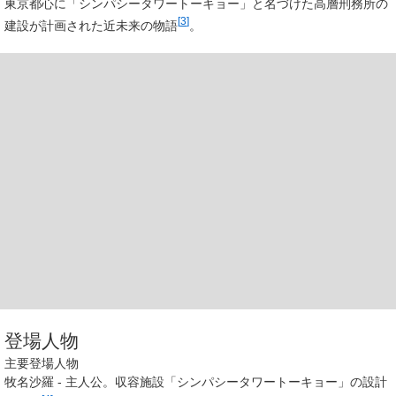
東京都心に「シンパシータワートーキョー」と名づけた高層刑務所の
[
3
]
建設が計画された近未来の物語
。
登場人物
主要登場人物
牧名沙羅
- 主人公。収容施設「シンパシータワートーキョー」の設計