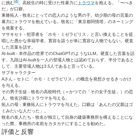
[
4
]
に挑む
。高校生の時に受けた性暴力に
トラウマ
を抱える。「〜べき
だ」が口癖。
東條拓人
- 牧名にとっての恋人のような男の子。幼少期の母の言葉の
暴力にトラウマを抱えている。牧名に「東京都同情塔」のネーミング
を発案する。
マサキセト
- 犯罪者を「ホモ・ミゼラビリス」と言い換えることを提
唱した愚かな幸福学者。寛容を謳うが単に寛容な人物でもない。硬直
した言葉を話す。
AI-built
- 本作品の世界でのChatGPTのようなLLM。硬直した言葉を話
す。九段はAI-builtを一人の登場人物とは認めておらず、半分であると
して、主要登場人物は3.5人であると言っている。
サブキャラクター
Aさん - セトに「ホモ・ミゼラビリス」の概念を発想させるきっかけ
を与える。
その男子生徒 - 牧名の高校時代（＝かつての「その女子生徒」）の恋
人。牧名沙羅にトラウマを与える。
拓人の母 - 東條拓人にトラウマを与えた。口癖は「あんたの父親はゴ
ミみたいな人だった」。
牧名の友人たち - 牧名が独立して自身の建築事務所を構えることにな
った際、事務所の名前をカタカナにすることを勧めた。
評価と反響