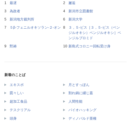
最遅
邂逅
為政者
新潟市立図書館
新潟地方裁判所
新潟大学
５β‐フェニルオキソラン‐２‐オン
３，５‐ビス［３，５‐ビス（ベン
ジルオキシ）ベンジルオキシ］ベ
ンジルブロミド
黙祷
新島式コロニー回転受け身
新着のことば
エキスポ
月とすっぽん
図々しい
割れ鍋に綴じ蓋
超加工食品
人間性能
テスクリアル
バイオハッキング
頭身
ディノバルド亜種