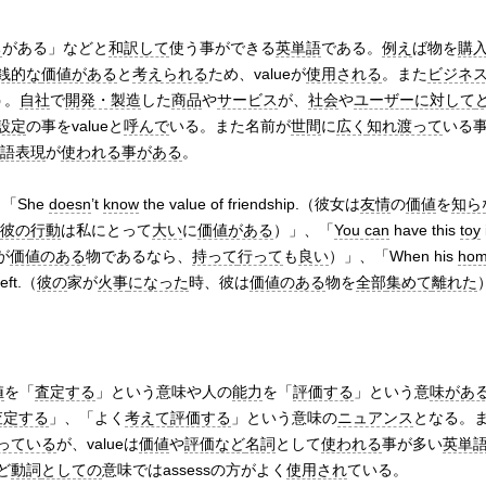
ち
がある」などと
和訳して
使う事ができる
英単語
である。
例え
ば物を
購
銭的な
価値がある
と
考えられる
ため、valueが
使用される
。また
ビジネ
う。
自社
で
開発・製造
した
商品
や
サービス
が、
社会
や
ユーザー
に対して
設定
の事をvalueと
呼んで
いる。また名前が
世間
に
広く
知れ渡って
いる
語表現
が
使われる
事がある
。
「She
doesn
’t
know
the value of friendship.（彼女は
友情
の
価値
を
知ら
彼の
行動
は私にとって
大い
に
価値がある
）」、「
You can
have this
toy
が
価値のある
物であるなら、
持って
行って
も
良い
）」、「When his
ho
left.（
彼の
家が
火事
になった
時、彼は
価値のある
物を
全部
集めて
離れた
値
を「
査定する
」という意味や人の
能力
を「
評価する
」という意
味があ
査定する
」、「よく
考えて
評価する
」という意味の
ニュアンス
となる。ま
っている
が、valueは
価値
や
評価など
名詞
として
使われる
事が多い
英単
ど
動詞
としての
意味ではassessの方がよく
使用され
ている。