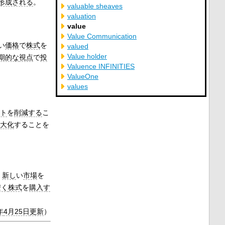
形成される
。
valuable sheaves
valuation
value
Value Communication
い
価格
で
株式
を
valued
Value holder
期的な
視点
で
投
Valuence INFINITIES
ValueOne
values
ト
を
削減する
こ
大化
することを
、
新し
い
市場
を
安く
株式
を
購入す
年
4月25日
更新
）