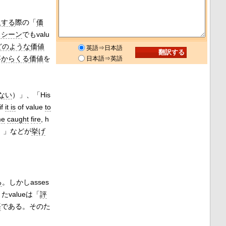
入する
際の「
価
スシーン
でもvalu
どのような
価値
英語⇒日本語
事
からくる
価値
を
日本語⇒英語
ない
）」、「His
if
it is
of value
to
me
caught
fire
, h
）」などが
挙げ
る
。しかしasses
たvalueは「
評
語
である。そのた