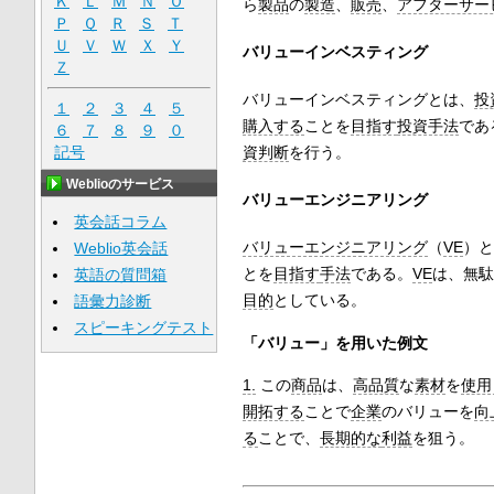
Ｋ
Ｌ
Ｍ
Ｎ
Ｏ
ら
製品
の
製造
、
販売
、
アフターサー
Ｐ
Ｑ
Ｒ
Ｓ
Ｔ
Ｕ
Ｖ
Ｗ
Ｘ
Ｙ
バリューインベスティング
Ｚ
バリューインベスティングとは、
投
１
２
３
４
５
購入する
ことを
目指す
投資手法
であ
６
７
８
９
０
記号
資判断
を行う。
Weblioのサービス
バリューエンジニアリング
英会話コラム
バリューエンジニアリング
（
VE
）と
Weblio英会話
とを
目指す
手法
である。
VE
は、無駄
英語の質問箱
目的
としている。
語彙力診断
スピーキングテスト
「バリュー」を用いた例文
1.
この
商品
は、
高品質
な
素材
を
使用
開拓する
ことで
企業
のバリューを
向
る
ことで、
長期的な
利益
を狙う。