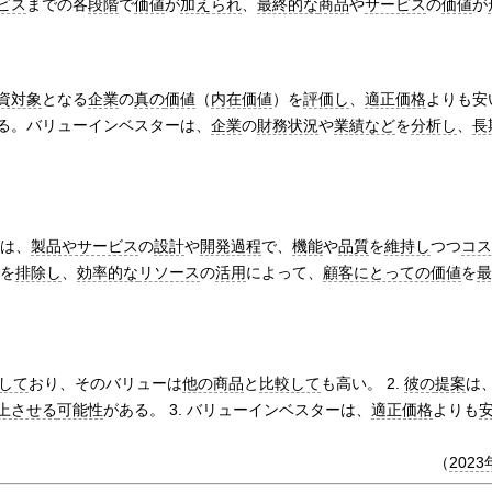
ビス
までの各
段階
で
価値
が
加えられ
、
最終的な
商品
や
サービス
の
価値
が
資対象
となる
企業
の
真の
価値
（
内在価値
）を
評価し
、
適正価格
よりも安
る。バリューインベスターは、
企業
の
財務状況
や
業績など
を
分析し
、
長
は、
製品やサービス
の
設計
や
開発過程
で、
機能
や
品質
を
維持し
つつ
コス
を
排除し
、
効率的な
リソース
の
活用
によって、
顧客にとっての価値
を
最
して
おり、そのバリューは
他の商品
と
比較して
も高い。 2.
彼の
提案
は
上させる
可能性
がある。 3. バリューインベスターは、
適正価格
よりも
（
2023