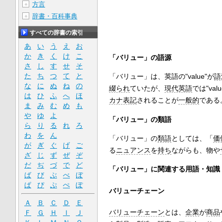
方言
＋
辞書・百科事典
＋
すべての辞書の索引
あ
い
う
え
お
か
き
く
け
こ
「バリュー」の語源
さ
し
す
せ
そ
た
ち
つ
て
と
「バリュー」は、英語の"value"が
語
な
に
ぬ
ね
の
綴られ
ていたが、
現代英語
では"val
は
ひ
ふ
へ
ほ
カナ表記
されることが
一般的
である
ま
み
む
め
も
や
ゆ
よ
「バリュー」の類語
ら
り
る
れ
ろ
わ
を
ん
「バリュー」の
類語
としては、「
価
が
ぎ
ぐ
げ
ご
る
ニュアンス
を
持ち
ながらも、物や
ざ
じ
ず
ぜ
ぞ
だ
ぢ
づ
で
ど
「バリュー」に関連する用語・知識
ば
び
ぶ
べ
ぼ
ぱ
ぴ
ぷ
ぺ
ぽ
バリューチェーン
Ａ
Ｂ
Ｃ
Ｄ
Ｅ
バリューチェーン
とは、
企業
が
商品
Ｆ
Ｇ
Ｈ
Ｉ
Ｊ