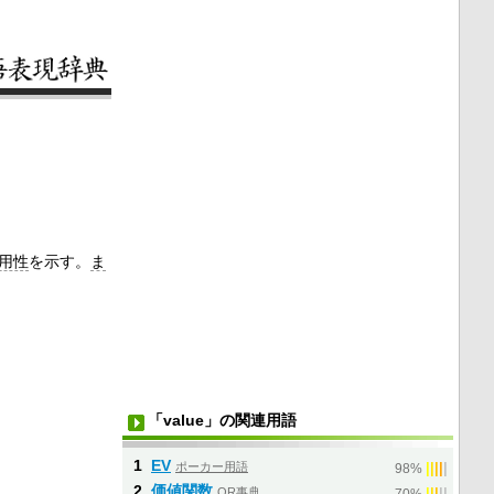
用性
を示す。
ま
「value」の関連用語
1
EV
ポーカー用語
|
|
|
|
|
98%
2
価値関数
OR事典
|
|
|
|
|