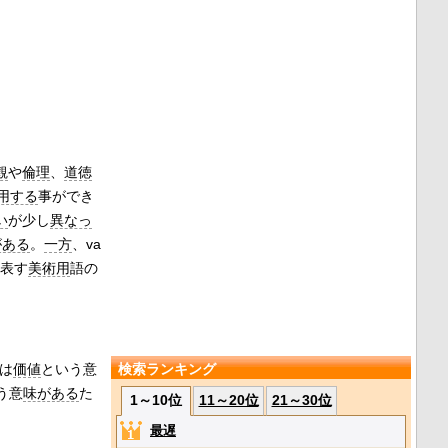
観
や
倫理
、
道徳
用する
事ができ
い
が少し
異なっ
がある
。
一方
、va
表す
美術用
語の
eは
価値
という意
検索ランキング
う意
味がある
た
1～10位
11～20位
21～30位
最遅