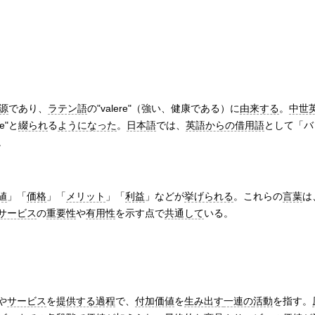
源
であり、
ラテン語
の"valere"（強い、健康である）に
由来する
。
中世
ue"と
綴られ
る
ようになった
。
日本語
では、
英語からの借用語
として「バ
。
値
」「
価格
」「
メリット
」「
利益
」などが
挙げられる
。これらの
言葉
は
サービス
の
重要性
や
有用性
を示す点で
共通して
いる。
や
サービス
を
提供する
過程
で、
付加価値
を
生み出す
一連の
活動
を指す。