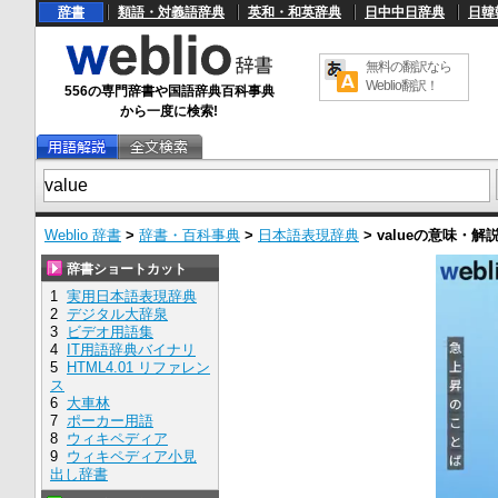
辞書
類語・対義語辞典
英和・和英辞典
日中中日辞典
日韓
無料の翻訳なら
Weblio翻訳！
556の専門辞書や国語辞典百科事典
から一度に検索!
Weblio 辞書
>
辞書・百科事典
>
日本語表現辞典
>
value
の意味・解
辞書ショートカット
1
実用日本語表現辞典
2
デジタル大辞泉
3
ビデオ用語集
4
IT用語辞典バイナリ
5
HTML4.01 リファレン
ス
6
大車林
7
ポーカー用語
8
ウィキペディア
9
ウィキペディア小見
出し辞書