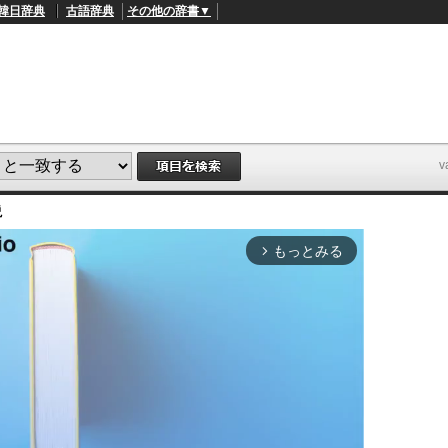
韓日辞典
古語辞典
その他の辞書▼
説
もっとみる
arrow_forward_ios