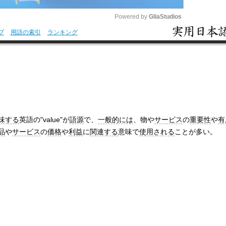
Powered by 
GliaStudios
プ
用語の索引
ランキング
M
u
t
e
味する
英語の"value"が
語源
で、
一般的には
、物や
サービス
の
重要性
や
有
品
や
サービス
の
価格
や
利益
に
関連する
意味で
使用される
ことが多い。