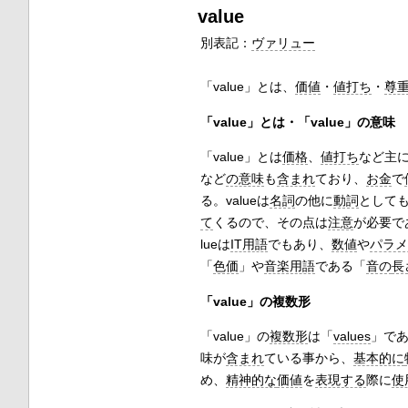
value
別表記：
ヴァリュー
「value」とは、
価値
・
値打ち
・
尊
「value」とは・「value」の意味
「value」とは
価格
、
値打ち
など主
など
の意味
も
含まれ
ており、
お金
で
る。valueは
名詞
の他に
動詞
として
て
くるので、その点は
注意
が必要で
lueは
IT用語
でもあり、
数値
や
パラメ
「
色価
」や
音楽用語
である「
音の
長
「value」の複数形
「value」の
複数形
は「
values
」で
味が
含まれ
ている事から、
基本的に
め、
精神的な
価値
を
表現する
際に
使