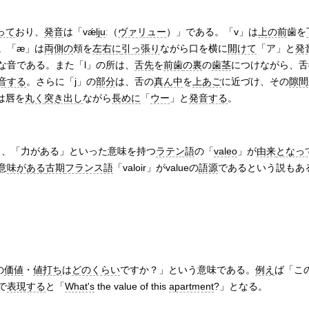
って
おり、
発音
は「vǽ
lju
ː（
ヴァリュー
）」である。「v」は
上の前
歯を
。「æ」は
両側の
頬を
左右に
引っ張り
ながら口を横に
開けて
「ア」と
発
な音である。また「l」の所は、
舌先
を
前歯
の裏
の
歯茎
につけながら、舌
音する
。さらに「j」の
部分
は、舌の
真ん中
を
上あご
に近づけ、その
隙間
は唇を
丸く
突き出し
ながら
長めに
「
ウー
」と
発音する
。
」、「力がある」といった意味を持つ
ラテン語
の「
valeo
」が
由来
となっ
意
味がある
古期
フランス語
「valoir」がvalueの
語源
であるという説もあ
の
価値
・
値打ち
は
どのくらい
ですか？」という意味である。
例え
ば「こ
で
表現する
と「
What's
the value of this
apartment
?」となる。