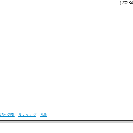
（
2023
用語の索引
ランキング
凡例