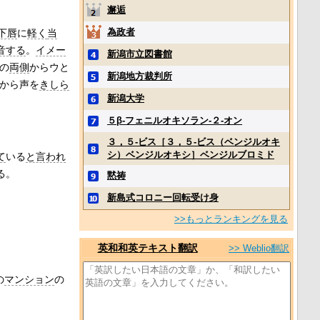
邂逅
為政者
下唇
に
軽く
当
音する
。
イメー
新潟市立図書館
の
両側
からウと
新潟地方裁判所
から声を
きしら
新潟大学
５β‐フェニルオキソラン‐２‐オン
３，５‐ビス［３，５‐ビス（ベンジルオキ
シ）ベンジルオキシ］ベンジルブロミド
て
いる
と言われ
る。
黙祷
新島式コロニー回転受け身
>>もっとランキングを見る
英和和英テキスト翻訳
>> Weblio翻訳
の
マンション
の