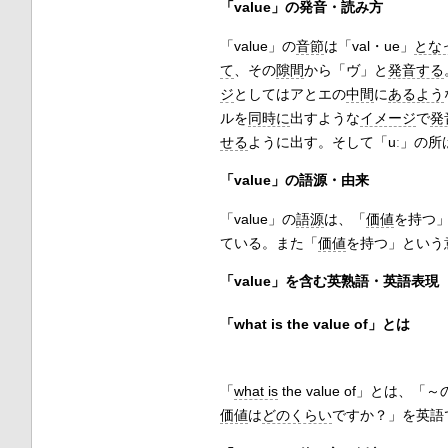
「value」の発音・読み方
「value」の
音節
は「val・ue」
とな
て
、その
隙間
から「ヴ」と
発音する
ジ
としてはアとエの
中間
に
あるよう
ルを
同時に
出すような
イメージ
で
発
せる
ように出す。そして「uː」の所
「value」の語源・由来
「value」の
語源
は、「
価値
を持つ
ている。また「
価値
を持つ」という
「value」を含む英熟語・英語表現
「what is the value of」とは
「
what is
the value of」とは、「～
価値
は
どのくらい
ですか？」を英語