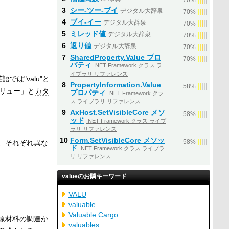
70%
3
シー‐ツー‐ブイ
デジタル大辞泉
|
|
|
|
|
70%
4
ブイ‐イー
デジタル大辞泉
|
|
|
|
|
70%
5
ミレッド値
デジタル大辞泉
|
|
|
|
|
70%
6
返り値
デジタル大辞泉
|
|
|
|
|
70%
7
SharedProperty.Value プロ
|
|
|
|
|
70%
パティ
.NET Framework クラス ラ
イブラリ リファレンス
英語
では"
valu
"と
8
PropertyInformation.Value
|
|
|
|
|
58%
リュー」と
カタ
プロパティ
.NET Framework クラ
ス ライブラリ リファレンス
9
AxHost.SetVisibleCore メソ
|
|
|
|
|
58%
ッド
.NET Framework クラス ライブ
ラリ リファレンス
10
Form.SetVisibleCore メソッ
|
|
|
|
|
、
それぞれ
異な
58%
ド
.NET Framework クラス ライブラ
リ リファレンス
valueのお隣キーワード
VALU
valuable
Valuable Cargo
原材料の調達
か
valuables