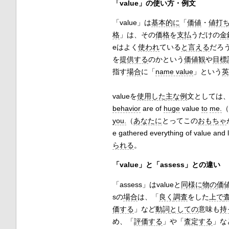
「value」の使い方・例文
「value」は
基本的に
「
価値
・
値打
格
」は、その
価格
を
支払
うだけの
金
eはよく
使われ
ている
と言える
だろ
を
提供する
のかという
価値観
や
目標
指す
場合
に「
name value
」という
英
valueを
使用した
主な例
文としては、
behavior
are of
huge
value
to
me.
（
you.
（
あなたに
とってこの
おもちゃ
e gathered everything of value and 
られる
。
「value」と「assess」との違い
「assess」はvalueと
同様に
物の
価
sの
場合
は、「
良く
調査
をした
上で
価する
」など
動詞
としての
意味も
持
め、「
評価する
」や「
査定する
」な