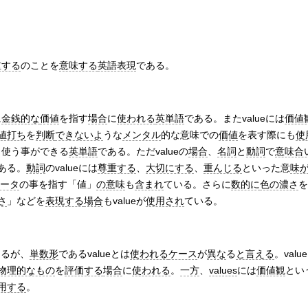
重する
のことを
意味する
英語表現
である。
に
金銭的な
価値
を指す
場合
に
使われる
英単語
である。またvalueには
価値
値打ち
を
判断
できないよ
うな
メンタル
的な意味での
価値
を表す際にも
使
も使う事ができる
英単語
である。ただvalueの
場合
、
名詞
と
動詞
で
意味合
ある。
動詞
のvalueには
尊重する
、
大切にする
、
重んじる
といった意
味
ータ
の事を指す「値」
の意味
も
含まれ
ている。さらに
数的に
色の濃さ
を
さ
」などを
表現する
場合
もvalueが
使用され
ている。
あるが、
単数形
であるvalueとは
使われる
ケース
が
異な
る
と言える
。valu
物理的なもの
を
評価する
場合
に
使われる
。
一方
、
values
には
価値観
とい
用する
。