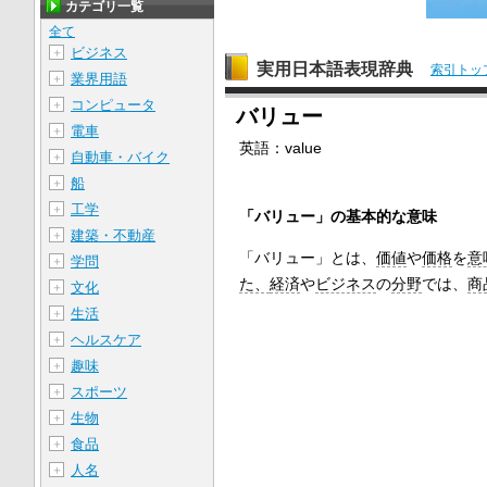
カテゴリ一覧
全て
ビジネス
＋
実用日本語表現辞典
索引トッ
業界用語
＋
コンピュータ
＋
バリュー
電車
＋
英語：
value
自動車・バイク
＋
船
＋
工学
＋
「バリュー」の基本的な意味
建築・不動産
＋
「バリュー」とは、
価値
や
価格
を
意
学問
＋
た、
経済
や
ビジネス
の
分野
では、
商
文化
＋
生活
＋
ヘルスケア
＋
趣味
＋
スポーツ
＋
生物
＋
食品
＋
人名
＋