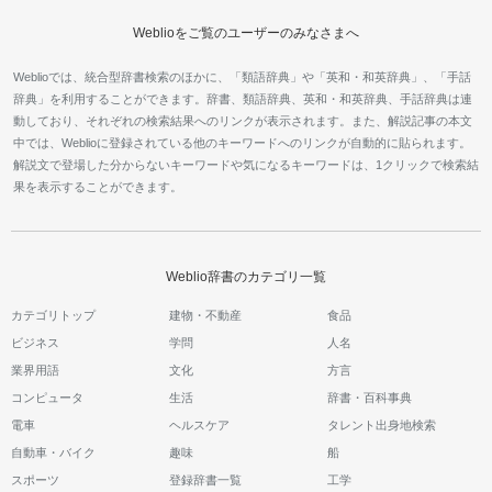
Weblioをご覧のユーザーのみなさまへ
Weblioでは、統合型辞書検索のほかに、「類語辞典」や「英和・和英辞典」、「手話
辞典」を利用することができます。辞書、類語辞典、英和・和英辞典、手話辞典は連
動しており、それぞれの検索結果へのリンクが表示されます。また、解説記事の本文
中では、Weblioに登録されている他のキーワードへのリンクが自動的に貼られます。
解説文で登場した分からないキーワードや気になるキーワードは、1クリックで検索結
果を表示することができます。
Weblio辞書のカテゴリ一覧
カテゴリトップ
建物・不動産
食品
ビジネス
学問
人名
業界用語
文化
方言
コンピュータ
生活
辞書・百科事典
電車
ヘルスケア
タレント出身地検索
自動車・バイク
趣味
船
スポーツ
登録辞書一覧
工学