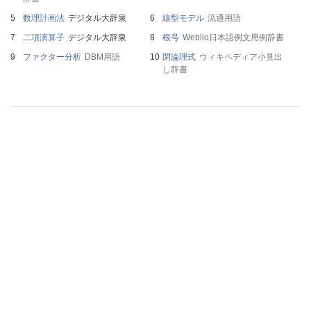
数理計画法
デジタル大辞泉
線型モデル
流通用語
二項演算子
デジタル大辞泉
根号
Weblio日本語例文用例辞書
ファクター分析
DBM用語
閉論理式
ウィキペディア小見出
し辞書