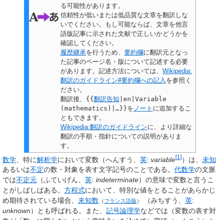
る可能性があります。
信頼性が低いまたは低品質な文章を翻訳しな
いでください。もし可能ならば、文章を他言
語版記事に示された文献で正しいかどうかを
確認してください。
履歴継承
を行うため、
要約欄
に翻訳元となっ
た記事のページ名・版について記述する必要
があります。記述方法については、
Wikipedia:
翻訳のガイドライン#要約欄への記入
を参照く
ださい。
翻訳後、
{{
翻訳告知
|en|Variable
(mathematics)|…}}
を
ノート
に追加するこ
ともできます。
Wikipedia:翻訳のガイドライン
に、より詳細な
翻訳の手順・指針についての説明がありま
す。
[
1
]
数学
、特に
解析学
において
変数
（へんすう、
英
:
variable
）は、
未知
あるいは
不定
の数・対象を表す文字記号のことである。
代数学
の文脈
では
不定元
（ふていげん、
英
:
indeterminate
）の意味で変数と言うこ
とがしばしばある。
方程式
において、特別な値をとることがあらかじ
め期待されている場合、
未知数
（みちすう、
英
:
（
フランス語版
）
unknown
）とも呼ばれる。また、
記号論理学
などでは（変数の表す対