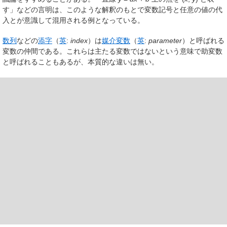
す」などの言明は、このような解釈のもとで変数記号と任意の値の代
入とが意識して混用される例となっている。
数列
などの
添字
（
英
:
index
）は
媒介変数
（
英
:
parameter
）と呼ばれる
変数の仲間である。これらは主たる変数ではないという意味で
助変数
と呼ばれることもあるが、本質的な違いは無い。