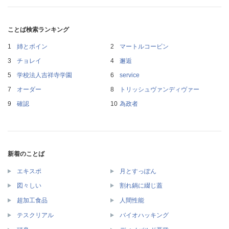
ことば検索ランキング
姉とボイン
マートルコービン
チョレイ
邂逅
学校法人吉祥寺学園
service
オーダー
トリッシュヴァンディヴァー
確認
為政者
新着のことば
エキスポ
月とすっぽん
図々しい
割れ鍋に綴じ蓋
超加工食品
人間性能
テスクリアル
バイオハッキング