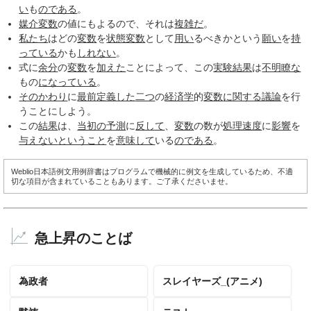
い
も
のである
。
媒介変数
の値にもよるので、それは
複雑だ
。
私たち
はどの
変数
を
状態変数
として
用い
るべきかという
願い
を
持
っている
かも
しれない
。
式に
余分
の
変数
を
加えた
ことによって、この
実験結果
は
不明瞭な
もの
になっている
。
そのかわり
に
最前
定義した
二つ
の
経済学
的
変数
に関する
議論
を行
うことにしよう。
この
結果
は、
当初の予測
に
反して
、
変数
の数が
処理速度
に
影響
を
与えない
ということ
を
意味して
いる
のである
。
Weblio日本語例文用例辞書はプログラムで機械的に例文を生成しているため、不適
切な項目が含まれていることもあります。ご了承くださいませ。
急上昇のことば
為政者
スレイヤーズ_(アニメ)