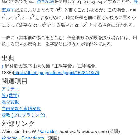
味の問題である。
添字記法
を使用して
x
,
x
,
x
,
x
とすることや、
多
1
2
3
4
μ
重添字
記法によりまとめて (
x
) と書くこともあるが、この場合、
x
=
1
2
3
x
,
y
=
x
,
z
=
x
とするために、時間座標を前に置くか後ろに置くか
0
4
によって添字を
ct
=
x
とする場合と
ct
=
x
とする場合に分かれる。
一般に（無限個の場合をも含む）任意個数の変数を扱う場合には、用
意する記号の都合上、添字記法に従う方が支配的である。
出典
↑
野村龍太郎,下山秀久編『工學字彙』(工學恊會,
1886)
https://dl.ndl.go.jp/info:ndljp/pid/1678148/79
関連項目
アリティ
族 (数学)
媒介変数
自由変数と束縛変数
変数 (プログラミング)
外部リンク
Weisstein, Eric W.
“Variable”
.
mathworld.wolfram.com
(英語).
Variable
-
PlanetMath
.
（英語）