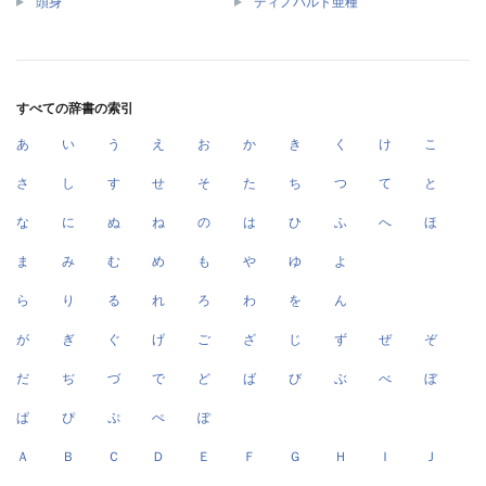
頭身
ディノバルド亜種
すべての辞書の索引
あ
い
う
え
お
か
き
く
け
こ
さ
し
す
せ
そ
た
ち
つ
て
と
な
に
ぬ
ね
の
は
ひ
ふ
へ
ほ
ま
み
む
め
も
や
ゆ
よ
ら
り
る
れ
ろ
わ
を
ん
が
ぎ
ぐ
げ
ご
ざ
じ
ず
ぜ
ぞ
だ
ぢ
づ
で
ど
ば
び
ぶ
べ
ぼ
ぱ
ぴ
ぷ
ぺ
ぽ
Ａ
Ｂ
Ｃ
Ｄ
Ｅ
Ｆ
Ｇ
Ｈ
Ｉ
Ｊ