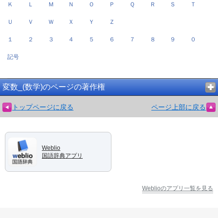
Ｋ
Ｌ
Ｍ
Ｎ
Ｏ
Ｐ
Ｑ
Ｒ
Ｓ
Ｔ
Ｕ
Ｖ
Ｗ
Ｘ
Ｙ
Ｚ
１
２
３
４
５
６
７
８
９
０
記号
変数_(数学)のページの著作権
トップページに戻る
ページ上部に戻る
Weblio
国語辞典アプリ
Weblioのアプリ一覧を見る