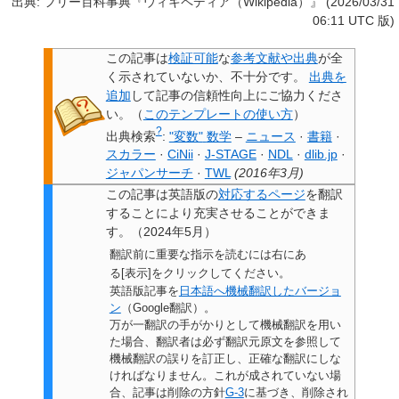
出典: フリー百科事典『ウィキペディア（Wikipedia）』 (2026/03/31
06:11 UTC 版)
この記事は
検証可能
な
参考文献や出典
が全
く示されていないか、不十分です。
出典を
追加
して記事の信頼性向上にご協力くださ
い。
（
このテンプレートの使い方
）
?
出典検索
:
"変数"
数学
–
ニュース
·
書籍
·
スカラー
·
CiNii
·
J-STAGE
·
NDL
·
dlib.jp
·
ジャパンサーチ
·
TWL
(
2016年3月
)
この記事は
英語版の
対応するページ
を翻訳
することにより充実させることができま
す。
（
2024年5月
）
翻訳前に重要な指示を読むには右にあ
る[表示]をクリックしてください。
英語版記事を
日本語へ機械翻訳したバージョ
ン
（Google翻訳）。
万が一翻訳の手がかりとして機械翻訳を用い
た場合、翻訳者は必ず翻訳元原文を参照して
機械翻訳の誤りを訂正し、正確な翻訳にしな
ければなりません。これが成されていない場
合、
記事は削除の方針
G-3
に基づき、削除され