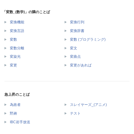
「変数_(数学)」の隣のことば
変換機能
変換行列
変換言語
変換辞書
変数
変数 (プログラミング)
変数分離
変文
変旋光
変曲点
変更
変更があれば
急上昇のことば
為政者
スレイヤーズ_(アニメ)
黙祷
テスト
IBC岩手放送