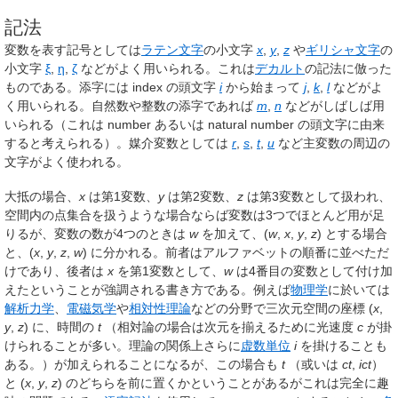
記法
変数を表す記号としては
ラテン文字
の小文字
x
,
y
,
z
や
ギリシャ文字
の
小文字
ξ
,
η
,
ζ
などがよく用いられる。これは
デカルト
の記法に倣った
ものである。添字には index の頭文字
i
から始まって
j
,
k
,
l
などがよ
く用いられる。自然数や整数の添字であれば
m
,
n
などがしばしば用
いられる（これは number あるいは natural number の頭文字に由来
すると考えられる）。媒介変数としては
r
,
s
,
t
,
u
など主変数の周辺の
文字がよく使われる。
大抵の場合、
x
は第1変数、
y
は第2変数、
z
は第3変数として扱われ、
空間内の点集合を扱うような場合ならば変数は3つでほとんど用が足
りるが、変数の数が4つのときは
w
を加えて、(
w
,
x
,
y
,
z
) とする場合
と、(
x
,
y
,
z
,
w
) に分かれる。前者はアルファベットの順番に並べただ
けであり、後者は
x
を第1変数として、
w
は4番目の変数として付け加
えたということが強調される書き方である。例えば
物理学
に於いては
解析力学
、
電磁気学
や
相対性理論
などの分野で三次元空間の座標 (
x
,
y
,
z
) に、時間の
t
（相対論の場合は次元を揃えるために光速度
c
が掛
けられることが多い。理論の関係上さらに
虚数単位
i
を掛けることも
ある。）が加えられることになるが、この場合も
t
（或いは
ct
,
ict
）
と (
x
,
y
,
z
) のどちらを前に置くかということがあるがこれは完全に趣