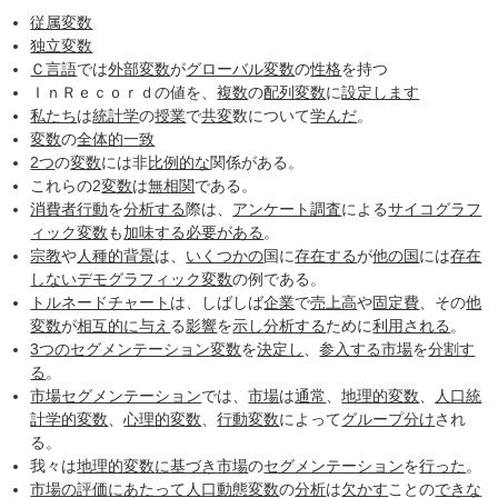
従属変数
独立変数
Ｃ言語
では
外部変数
が
グローバル変数
の
性格
を持つ
ＩｎＲｅｃｏｒｄの値を、
複数
の
配列
変数
に
設定します
私たち
は
統計学
の
授業
で
共変
数について
学んだ
。
変数
の
全体的
一致
2つ
の
変数
には非
比例的な
関係がある。
これらの2
変数
は
無相関
である。
消費者行動
を
分析する
際は、
アンケート調査
による
サイコグラフ
ィック変数
も
加味する
必要がある
。
宗教
や
人種的
背景
は、
いくつかの
国に
存在する
が
他の国
には
存在
しない
デモグラフィック変数
の例である。
トルネードチャート
は、しばしば
企業
で
売上高
や
固定費
、その
他
変数
が
相互的に
与え
る
影響
を
示し
分析する
ために
利用される
。
3つの
セグメンテーション
変数
を
決定し
、
参入する
市場
を
分割す
る
。
市場セグメンテーション
では、
市場
は
通常
、
地理的変数
、
人口統
計学的変数
、
心理的
変数
、
行動
変数
によって
グループ分け
され
る。
我々は
地理的変数
に基づき
市場
の
セグメンテーション
を
行った
。
市場の評価
にあたって
人口動態変数
の
分析
は
欠かす
ことの
できな