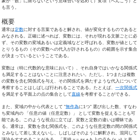
象が「数」に限らないという意味合いを込めて）
変項
（へんこう）と
も言う。
概要
通常は
定数
に対する言葉であると解され、値が変化するものであると
みなされる。正確に述べれば、変数には、それが現れる文脈ごとに必
ず、その変数の
変域
あるいは
定義域
などと呼ばれる、変数が値として
とりうるもの（その変数への代入が許されるもの）の範囲を示す集合
が決まっているということである。
変数は（特に代数的な意味において）、それ自身ではいかなる関係式
も満足することはないことに注意されたい。ただし、1つまたは複数
の変数を含む関係式を与え、その関係式を満たすような代入について
考察することはしばしば行われることである。たとえば、
一次関係式
を満足する平面上の点の集合として
直線
を考察することができる。
また、変域の中から代表として "
無作為
に1つ" 選び出した数、すなわ
ち変域内の 「任意の値（任意定数）」 として変数を捉えることも可
能である。このような視点に立てば、変数と定数の違いは曖昧であ
る。通常は、変数を含む関係式を、このような任意定数の間の関係式
とみなして差し支えないし、しばしばそのように解釈され、混同して
議論をすすめることがある。「直線
y
=
ax
+
b
上の点を (
x
,
y
) と表