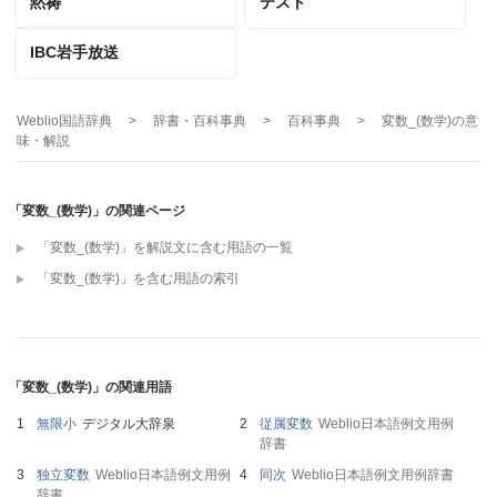
黙祷
テスト
IBC岩手放送
Weblio国語辞典
>
辞書・百科事典
>
百科事典
>
変数_(数学)
の意
味・解説
「変数_(数学)」の関連ページ
「変数_(数学)」を解説文に含む用語の一覧
「変数_(数学)」を含む用語の索引
「変数_(数学)」の関連用語
無限小
デジタル大辞泉
従属変数
Weblio日本語例文用例
辞書
独立変数
Weblio日本語例文用例
同次
Weblio日本語例文用例辞書
辞書